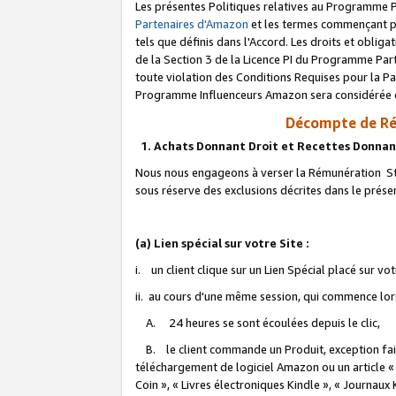
Les présentes Politiques relatives au Programme P
Partenaires d'Amazon
et les termes commençant pa
tels que définis dans l'Accord. Les droits et oblig
de la Section 3 de la Licence PI du Programme Parte
toute violation des Conditions Requises pour la Pa
Programme Influenceurs Amazon sera considérée co
Décompte de Ré
1. Achats Donnant Droit et Recettes Donnan
Nous nous engageons à verser la Rémunération Sta
sous réserve des exclusions décrites dans le prés
(a) Lien spécial sur votre Site :
i. un client clique sur un Lien Spécial placé sur vo
ii. au cours d'une même session, qui commence lorsq
A. 24 heures se sont écoulées depuis le clic,
B. le client commande un Produit, exception faite
téléchargement de logiciel Amazon ou un article «
Coin », « Livres électroniques Kindle », « Journaux