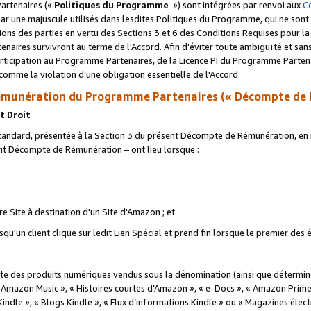
artenaires («
Politiques du Programme
») sont intégrées par renvoi aux
C
r une majuscule utilisés dans lesdites Politiques du Programme, qui ne sont 
ations des parties en vertu des Sections 3 et 6 des Conditions Requises pour l
naires survivront au terme de l'Accord. Afin d’éviter toute ambiguïté et sans l
rticipation au Programme Partenaires, de la Licence PI du Programme Partenai
mme la violation d’une obligation essentielle de l'Accord.
munération du Programme Partenaires (« Décompte de 
t Droit
ndard, présentée à la Section 3 du présent Décompte de Rémunération, en r
ent Décompte de Rémunération – ont lieu lorsque :
tre Site à destination d'un Site d'Amazon ; et
u'un client clique sur ledit Lien Spécial et prend fin lorsque le premier des
 des produits numériques vendus sous la dénomination (ainsi que déterminé 
 Amazon Music », « Histoires courtes d’Amazon », « e-Docs », « Amazon Prim
 Kindle », « Blogs Kindle », « Flux d’informations Kindle » ou « Magazines éle