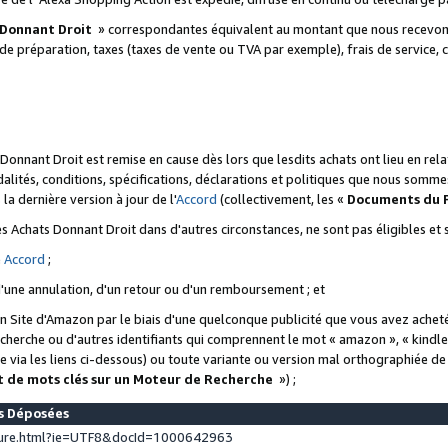
 Donnant Droit
» correspondantes équivalent au montant que nous recevons
 de préparation, taxes (taxes de vente ou TVA par exemple), frais de service, c
s Donnant Droit est remise en cause dès lors que lesdits achats ont lieu en r
lités, conditions, spécifications, déclarations et politiques que nous somme
a dernière version à jour de l'
Accord
(collectivement, les «
Documents du
 des Achats Donnant Droit dans d'autres circonstances, ne sont pas éligibles e
e
Accord
;
d'une annulation, d'un retour ou d'un remboursement ; et
 un Site d'Amazon par le biais d'une quelconque publicité que vous avez acheté
cherche ou d'autres identifiants qui comprennent le mot « amazon », « kindl
 via les liens ci-dessous) ou toute variante ou version mal orthographiée d
t de mots clés sur un Moteur de Recherche
») ;
es Déposées
ture.html?ie=UTF8&docId=1000642963