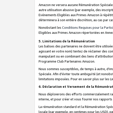
Amazon ne versera aucune Rémunération Spéciale dè
autre utilisation abusive (par exemple, des inscript
Evénements Eligibles aux Primes Amazon à répétiti
déterminera à son entière discrétion, au cas par ca
Nonobstant les
Conditions Requises pour la Parti
Eligibles aux Primes Amazon répertoriées en Anne
5. Limitations de la Rémunération
Les balises des partenaires ne doivent être utili
agissant en votre nom) tentez de réclamer des co
manipulant ou en combinant des liens d'attributi
Programme Club Partenaires Amazon.
Nous sommes susceptibles, de temps à autre, d'imp
Spéciale. Afin d'éviter toute ambiguïté (et nonob
limitations imposées. Pour en savoir plus sur les Li
6. Déclaration et Versement de la Rémunéra
Nous déploierons des efforts commercialement rai
interne, et pour créer et vous fournir nos rappor
La rémunération standard et la Rémunération Spéci
locale (par exemple, en centimes pour les USD), pe