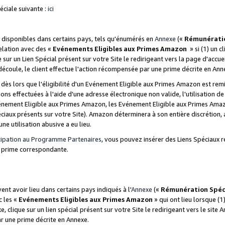
ciale suivante :
ici
disponibles dans certains pays, tels qu'énumérés en
Annexe
(«
Rémunérati
relation avec des «
Evénements Eligibles aux Primes Amazon
» si (1) un c
 sur un Lien Spécial présent sur votre Site le redirigeant vers la page d'acc
 découle, le client effectue l'action récompensée par une prime décrite en Ann
s lors que l'éligibilité d'un Evénement Eligible aux Primes Amazon est remis
ions effectuées à l'aide d'une adresse électronique non valide, l'utilisation d
nement Eligible aux Primes Amazon, les Evénement Eligible aux Primes Amazo
ciaux présents sur votre Site). Amazon déterminera à son entière discrétion, 
ne utilisation abusive a eu lieu.
cipation au Programme Partenaires
, vous pouvez insérer des Liens Spéciaux r
la prime correspondante.
t avoir lieu dans certains pays indiqués à l'
Annexe
(«
Rémunération Spéc
c les «
Evénements Eligibles aux Primes Amazon
» qui ont lieu lorsque (1)
 clique sur un lien spécial présent sur votre Site le redirigeant vers le site 
ar une prime décrite en Annexe.