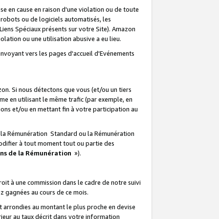
e en cause en raison d'une violation ou de toute
e robots ou de logiciels automatisés, les
Liens Spéciaux présents sur votre Site). Amazon
lation ou une utilisation abusive a eu lieu.
renvoyant vers les pages d'accueil d'Evénements
on. Si nous détectons que vous (et/ou un tiers
 en utilisant le même trafic (par exemple, en
s et/ou en mettant fin à votre participation au
ir la Rémunération Standard ou la Rémunération
odifier à tout moment tout ou partie des
ons de la Rémunération
»).
it à une commission dans le cadre de notre suivi
ez gagnées au cours de ce mois.
t arrondies au montant le plus proche en devise
ieur au taux décrit dans votre information