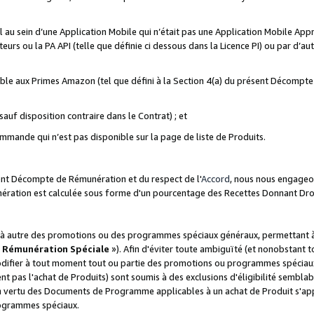
ial au sein d’une Application Mobile qui n’était pas une Application Mobile Ap
eurs ou la PA API (telle que définie ci dessous dans la Licence PI) ou par d’au
igible aux Primes Amazon (tel que défini à la Section 4(a) du présent Décomp
auf disposition contraire dans le Contrat) ; et
ommande qui n’est pas disponible sur la page de liste de Produits.
sent Décompte de Rémunération et du respect de l'
Accord
, nous nous engageo
nération est calculée sous forme d'un pourcentage des Recettes Donnant Dro
 autre des promotions ou des programmes spéciaux généraux, permettant à t
«
Rémunération Spéciale
»). Afin d'éviter toute ambiguïté (et nonobstant t
difier à tout moment tout ou partie des promotions ou programmes spéciaux.
 pas l'achat de Produits) sont soumis à des exclusions d'éligibilité semblabl
n vertu des Documents de Programme applicables à un achat de Produit s'app
rogrammes spéciaux.