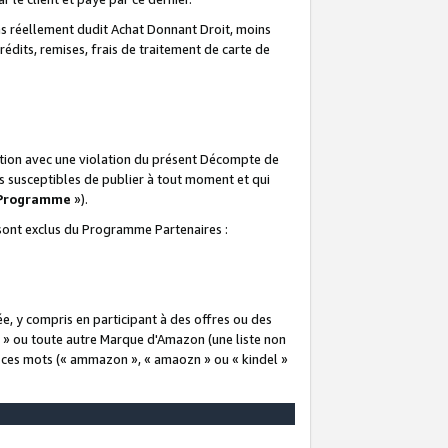
 réellement dudit Achat Donnant Droit, moins
rédits, remises, frais de traitement de carte de
elation avec une violation du présent Décompte de
s susceptibles de publier à tout moment et qui
 Programme
»).
t sont exclus du Programme Partenaires :
e, y compris en participant à des offres ou des
e » ou toute autre Marque d'Amazon (une liste non
e ces mots (« ammazon », « amaozn » ou « kindel »