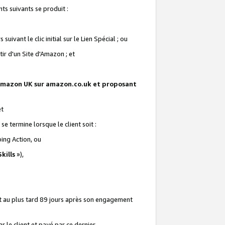
ts suivants se produit :
vant le clic initial sur le Lien Spécial ; ou
ir d'un Site d'Amazon ; et
te Amazon UK sur amazon.co.uk et proposant
et
e termine lorsque le client soit :
ping Action, ou
kills
»),
it au plus tard 89 jours après son engagement
 le client et payé par ce dernier.