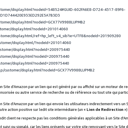
ustomer/display.html?nodeId=548524#GUID-602FA6E8-D724-4317-89F6-
ED1D744420E933ED292E5A7B3D3
ustomer/display.html?nodeId=GCX77V9988LUPMB2
stomer/display.html?nodeId=201014060
ustomer/display.html/ref=hp_left_v4_sib?ie=UTF8&nodeId=201909280
ustomer/display.html/?nodeId=201014060
ustomer/display.html?nodeId=200975440
ustomer/display.html?nodeId=200975440
ustomer/display.html?nodeId=200975440
elp/customer/display.html?nodeId=GCX77V9988LUPMB2
 un Site d'Amazon par un lien qui est généré par ou affiché sur un moteur de 
onsorisée ou autre service de recherche ou de référence ou tout site qui part
un Site d'Amazon par un lien qui envoie les utilisateurs indirectement vers un 
autre action positive sur ledit site intermédiaire (un «
Lien de Redirection
»)
 ledit client ne respecte pas les conditions générales applicables à un Site d'
t suivi ou signalé, car les liens présents sur votre site renvoyant vers le Si