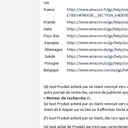
Uni
France
https://www.amazon.fr/gp/help/c
E78834F9BA58__SECTION_64DE0
Irlande
https://www.amazon.ie/gp/help/c
Italie
https://www.amazon.it/gp/help/cu
Pays-Bas
https://www.amazon.nl/gp/help/c
Espagne
https://www.amazon.es/gp/help/c
Allemagne
https://www.amazon.de/gp/help/c
Suède
https://www.amazon.se/gp/help/c
Pologne
https://www.amazon.pl/gp/help/c
Belgique
https://www.amazon.com.be/gp/h
(d) tout Produit acheté par un client renvoyé vers
autre portail de recherche, service de publicité sp
«
Moteur de recherche
») ;
(e) tout Produit acheté par un client renvoyé vers 
client ait à cliquer sur un lien ou à effectuer toute 
(f) tout Produit acheté par un client, dès lors que
(g) tout achat de Produit qui n’est pas correctemen