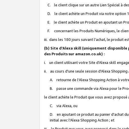
C. le client clique sur un autre Lien Spécial à de
D. le client achète un Produit via notre option 1-
E. le client achète un Produit en ajoutant un Produ
F. concernant les Produits Numériques, le client 
iii. dans les 180 jours suivant l'achat, le produit e
(b) Site d'Alexa skill (uniquement disponible
des Produits sur amazon.co.uk) :
i. un client utilisant votre Site d'Alexa skill enga
ii. au cours d'une seule session d'Alexa Shopping 
A. retourne de l'Alexa Shopping Action à votre
B. passe une commande via Alexa pour le Prod
le client achète le Produit que vous avez proposé a
C. via Alexa, ou
D. en ajoutant ce produit au panier d'achat du
initial avec l'Alexa Shopping Action ; et
iii. le Produit que vous avez proposé dans le cadre