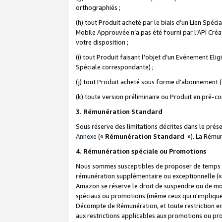
orthographiés ;
(h) tout Produit acheté par le biais d’un Lien Spéc
Mobile Approuvée n’a pas été fourni par l’API Créat
votre disposition ;
(i) tout Produit faisant l'objet d'un Evénement El
Spéciale correspondante) ;
(j) tout Produit acheté sous forme d'abonnement (s
(k) toute version préliminaire ou Produit en pré-c
3. Rémunération Standard
Sous réserve des limitations décrites dans le pré
Annexe
(«
Rémunération Standard
»). La Rému
4. Rémunération spéciale ou Promotions
Nous sommes susceptibles de proposer de temps à
rémunération supplémentaire ou exceptionnelle (
Amazon se réserve le droit de suspendre ou de mo
spéciaux ou promotions (même ceux qui n'impliquent
Décompte de Rémunération, et toute restriction e
aux restrictions applicables aux promotions ou p