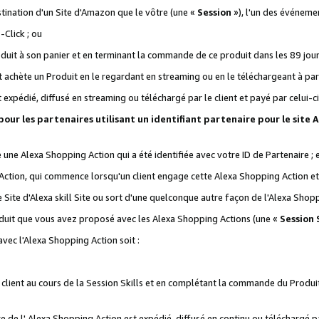
stination d'un Site d'Amazon que le vôtre (une «
Session
»), l'un des événemen
Click ; ou
it à son panier et en terminant la commande de ce produit dans les 89 jours sui
achète un Produit en le regardant en streaming ou en le téléchargeant à part
st expédié, diffusé en streaming ou téléchargé par le client et payé par celui-ci
 pour les partenaires utilisant un identifiant partenaire pour le si
ge une Alexa Shopping Action qui a été identifiée avec votre ID de Partenaire ; 
Action, qui commence lorsqu'un client engage cette Alexa Shopping Action et s
 Site d'Alexa skill Site ou sort d'une quelconque autre façon de l'Alexa Shop
uit que vous avez proposé avec les Alexa Shopping Actions (une «
Session S
vec l'Alexa Shopping Action soit :
 client au cours de la Session Skills et en complétant la commande du Produ
 de l' Alexa Shopping Action est expédié, diffusé en continu ou téléchargé par