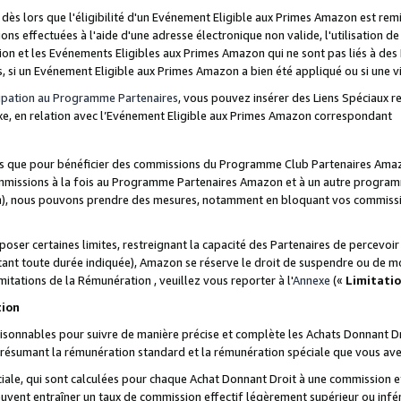
s lors que l'éligibilité d'un Evénement Eligible aux Primes Amazon est remis
ions effectuées à l'aide d'une adresse électronique non valide, l'utilisation d
on et les Evénements Eligibles aux Primes Amazon qui ne sont pas liés à des 
s, si un Evénement Eligible aux Primes Amazon a bien été appliqué ou si une vio
cipation au Programme Partenaires
, vous pouvez insérer des Liens Spéciaux 
xe, en relation avec l’Evénement Eligible aux Primes Amazon correspondant
sées que pour bénéficier des commissions du Programme Club Partenaires Amaz
mmissions à la fois au Programme Partenaires Amazon et à un autre programme
on), nous pouvons prendre des mesures, notamment en bloquant vos commission
oser certaines limites, restreignant la capacité des Partenaires de percevo
stant toute durée indiquée), Amazon se réserve le droit de suspendre ou de m
mitations de la Rémunération , veuillez vous reporter à l'
Annexe
(«
Limitati
tion
sonnables pour suivre de manière précise et complète les Achats Donnant Dro
ts résumant la rémunération standard et la rémunération spéciale que vous av
ale, qui sont calculées pour chaque Achat Donnant Droit à une commission e
uvent entraîner un taux de commission effectif légèrement supérieur ou infér