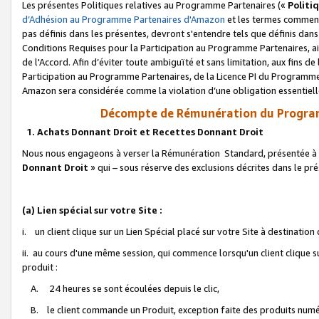
Les présentes Politiques relatives au Programme Partenaires («
Politi
d’Adhésion au Programme Partenaires d'Amazon
et les termes commenç
pas définis dans les présentes, devront s'entendre tels que définis dans 
Conditions Requises pour la Participation au Programme Partenaires, ai
de l'Accord. Afin d’éviter toute ambiguïté et sans limitation, aux fins de
Participation au Programme Partenaires, de la Licence PI du Programme 
Amazon sera considérée comme la violation d’une obligation essentielle
Décompte de Rémunération du Program
1. Achats Donnant Droit et Recettes Donnant Droit
Nous nous engageons à verser la Rémunération Standard, présentée à l
Donnant Droit
» qui – sous réserve des exclusions décrites dans le p
(a) Lien spécial sur votre Site :
i. un client clique sur un Lien Spécial placé sur votre Site à destination
ii. au cours d'une même session, qui commence lorsqu'un client clique s
produit :
A. 24 heures se sont écoulées depuis le clic,
B. le client commande un Produit, exception faite des produits numéri