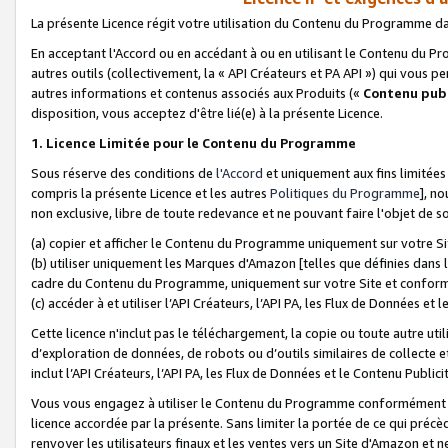
La présente Licence régit votre utilisation du Contenu du Programme d
En acceptant l'Accord ou en accédant à ou en utilisant le Contenu du P
autres outils (collectivement, la «
API Créateurs et PA API
») qui vous pe
autres informations et contenus associés aux Produits («
Contenu publ
disposition, vous acceptez d'être lié(e) à la présente Licence.
1. Licence Limitée pour le Contenu du Programme
Sous réserve des conditions de
l'Accord
et uniquement aux fins limitées
compris la présente Licence et les autres
Politiques du Programme
], n
non exclusive, libre de toute redevance et ne pouvant faire l'objet de so
(a) copier et afficher le Contenu du Programme uniquement sur votre Si
(b) utiliser uniquement les Marques d'Amazon [telles que définies dans 
cadre du Contenu du Programme, uniquement sur votre Site et confo
(c) accéder à et utiliser l’API Créateurs, l’API PA, les Flux de Données e
Cette licence n'inclut pas le téléchargement, la copie ou toute autre util
d’exploration de données, de robots ou d’outils similaires de collecte
inclut l’API Créateurs, l’API PA, les Flux de Données et le Contenu Publici
Vous vous engagez à utiliser le Contenu du Programme conformément a
licence accordée par la présente. Sans limiter la portée de ce qui pré
renvoyer les utilisateurs finaux et les ventes vers un Site d'Amazon et