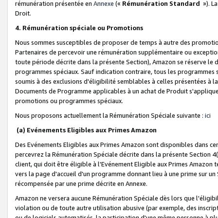
rémunération présentée en
Annexe
(«
Rémunération Standard
»). L
Droit.
4. Rémunération spéciale ou Promotions
Nous sommes susceptibles de proposer de temps à autre des promotion
Partenaires de percevoir une rémunération supplémentaire ou exceptio
toute période décrite dans la présente Section), Amazon se réserve le
programmes spéciaux. Sauf indication contraire, tous les programmes s
soumis à des exclusions d'éligibilité semblables à celles présentées à 
Documents de Programme applicables à un achat de Produit s'appliquera
promotions ou programmes spéciaux.
Nous proposons actuellement la Rémunération Spéciale suivante :
ici
(a) Evénements Eligibles aux Primes Amazon
Des Evénements Eligibles aux Primes Amazon sont disponibles dans cer
percevrez la Rémunération Spéciale décrite dans la présente Section 4(
client, qui doit être éligible à l'Evénement Eligible aux Primes Amazon te
vers la page d'accueil d'un programme donnant lieu à une prime sur un Si
récompensée par une prime décrite en Annexe.
Amazon ne versera aucune Rémunération Spéciale dès lors que l'éligibi
violation ou de toute autre utilisation abusive (par exemple, des inscrip
ou de logiciels automatisés, la participation d'une même personne à p