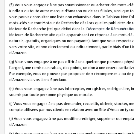
(f) Vous vous engagez à ne pas soumissionner ou acheter des mots-clés,
Kindle » ou toute autre marque d'Amazon ou de ses filiales, ainsi que t
vous pouvez consulter une liste non exhaustive dans le Tableau Non Ex
mots-clés sur tout Moteur de Recherche dès lors que les publicités de 
Moteur de Recherche (tel que défini dans le
Décompte de Rémunératio
Moteurs de Recherche afin qu'ils apparaissent en réponse à un mot-clé o
naturels, gratuits, organiques ou non payants), tant que vous respectez 
vers votre site, et non directement ou indirectement, par le biais d'un Li
d'Amazon.
(g) Vous vous engagez à ne pas offrir à une quelconque personne physi
l'argent, une remise, un rabais, des points, un don à une œuvre caritativ
Par exemple, vous ne pouvez pas proposer de « récompenses » ou de p
d'Amazon via vos Liens Spéciaux.
(h) Vous vous engagez à ne pas intercepter, enregistrer, rediriger, lire
soumis par toute personne physique ou morale.
(i) Vous vous engagez à ne pas demander, recueillir, obtenir, stocker, 
compte utilisées par nos clients en relation avec un Site d'Amazon (y c
(j) Vous vous engagez à ne pas modifier, rediriger, supprimer ou rempla
d'Amazon.
(k) Vous vous engagez à ne pas passer une quelconque commande ou init