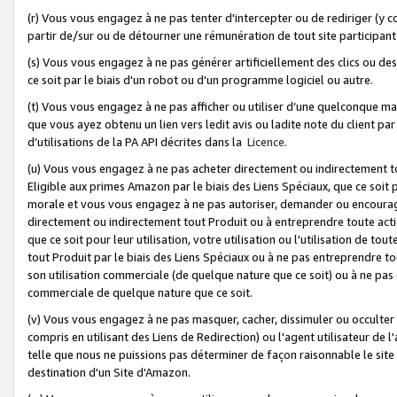
(r) Vous vous engagez à ne pas tenter d'intercepter ou de rediriger (y comp
partir de/sur ou de détourner une rémunération de tout site participa
(s) Vous vous engagez à ne pas générer artificiellement des clics ou de
ce soit par le biais d'un robot ou d'un programme logiciel ou autre.
(t) Vous vous engagez à ne pas afficher ou utiliser d’une quelconque man
que vous ayez obtenu un lien vers ledit avis ou ladite note du client par
d’utilisations de la PA API décrites dans la
Licence
.
(u) Vous vous engagez à ne pas acheter directement ou indirectement t
Eligible aux primes Amazon par le biais des Liens Spéciaux, que ce soit 
morale et vous vous engagez à ne pas autoriser, demander ou encourager
directement ou indirectement tout Produit ou à entreprendre toute acti
que ce soit pour leur utilisation, votre utilisation ou l'utilisation de
tout Produit par le biais des Liens Spéciaux ou à ne pas entreprendre t
son utilisation commerciale (de quelque nature que ce soit) ou à ne pas o
commerciale de quelque nature que ce soit.
(v) Vous vous engagez à ne pas masquer, cacher, dissimuler ou occulter 
compris en utilisant des Liens de Redirection) ou l'agent utilisateur de 
telle que nous ne puissions pas déterminer de façon raisonnable le site ou
destination d'un Site d'Amazon.