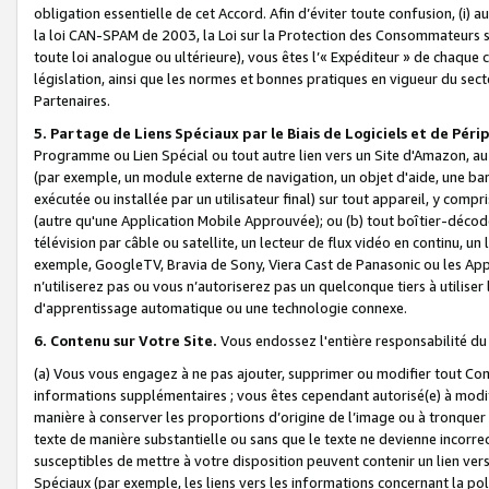
obligation essentielle de cet Accord. Afin d’éviter toute confusion, (i) a
la loi CAN-SPAM de 2003, la Loi sur la Protection des Consommateurs s
toute loi analogue ou ultérieure), vous êtes l’« Expéditeur » de chaque 
législation, ainsi que les normes et bonnes pratiques en vigueur du s
Partenaires.
5. Partage de Liens Spéciaux par le Biais de Logiciels et de Pér
Programme ou Lien Spécial ou tout autre lien vers un Site d'Amazon, au su
(par exemple, un module externe de navigation, un objet d'aide, une ba
exécutée ou installée par un utilisateur final) sur tout appareil, y comp
(autre qu'une Application Mobile Approuvée); ou (b) tout boîtier-décod
télévision par câble ou satellite, un lecteur de flux vidéo en continu, un
exemple, GoogleTV, Bravia de Sony, Viera Cast de Panasonic ou les Appli
n’utiliserez pas ou vous n’autoriserez pas un quelconque tiers à utili
d'apprentissage automatique ou une technologie connexe.
6. Contenu sur Votre Site.
Vous endossez l'entière responsabilité du
(a) Vous vous engagez à ne pas ajouter, supprimer ou modifier tout Co
informations supplémentaires ; vous êtes cependant autorisé(e) à modi
manière à conserver les proportions d’origine de l’image ou à tronquer
texte de manière substantielle ou sans que le texte ne devienne incorr
susceptibles de mettre à votre disposition peuvent contenir un lien ver
Spéciaux (par exemple, les liens vers les informations concernant la poli