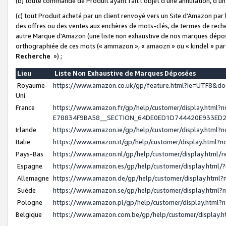
(b) toute commande de Produit ayant fait l'objet d'une annulation, d'u
(c) tout Produit acheté par un client renvoyé vers un Site d'Amazon par
des offres ou des ventes aux enchères de mots-clés, de termes de reche
autre Marque d'Amazon (une liste non exhaustive de nos marques déposée
orthographiée de ces mots (« ammazon », « amaozn » ou « kindel » par
Recherche
») ;
Lieu
Liste Non Exhaustive de Marques Déposées
Royaume-
https://www.amazon.co.uk/gp/feature.html?ie=UTF8&
Uni
France
https://www.amazon.fr/gp/help/customer/display.ht
E78834F9BA58__SECTION_64DE0ED1D744420E933ED
Irlande
https://www.amazon.ie/gp/help/customer/display.htm
Italie
https://www.amazon.it/gp/help/customer/display.html
Pays-Bas
https://www.amazon.nl/gp/help/customer/display.html
Espagne
https://www.amazon.es/gp/help/customer/display.html
Allemagne
https://www.amazon.de/gp/help/customer/display.htm
Suède
https://www.amazon.se/gp/help/customer/display.htm
Pologne
https://www.amazon.pl/gp/help/customer/display.html
Belgique
https://www.amazon.com.be/gp/help/customer/displa