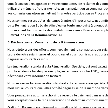
vous (et/ou un tiers agissant en votre nom) tentez de réclamer des c
utilisant le même trafic (par exemple, en manipulant ou en combinant 
vos commissions et/ou en mettant fin à votre participation au Progra
Nous sommes susceptibles, de temps à autre, d'imposer certaines limit
ou la Rémunération Spéciale. Afin d'éviter toute ambiguïté (et nonobst
tout moment tout ou partie des limitations imposées. Pour en savoir plus
Limitations de la Rémunération
»).
6. Déclaration et Versement de la Rémunération
Nous déploierons des efforts commercialement raisonnables pour suivr
cadre de notre suivi interne, et pour créer et vous fournir nos rapport
gagnées au cours de ce mois.
La rémunération standard et la Rémunération Spéciale, qui sont calcul
proche en devise locale (par exemple, en centimes pour les USD), peuve
décrit dans votre information tarifaire.
Nous verserons la rémunération standard et la rémunération spéciale da
mois civil au cours duquel elles ont été gagnées selon la méthode décr
Vous pouvez être autorisé à choisir de recevoir le paiement dans une dev
vous acceptez que le taux de conversion soit déterminé conformément
Option 1 : Paiement par virement automatique.
Nous vous virerons aut