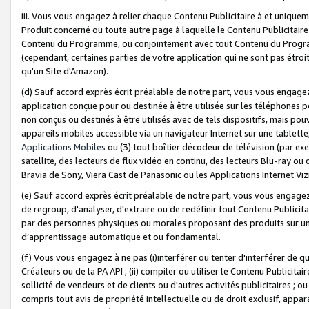
iii. Vous vous engagez à relier chaque Contenu Publicitaire à et uniqu
Produit concerné ou toute autre page à laquelle le Contenu Publicitaire
Contenu du Programme, ou conjointement avec tout Contenu du Programm
(cependant, certaines parties de votre application qui ne sont pas étroi
qu'un Site d'Amazon).
(d) Sauf accord exprès écrit préalable de notre part, vous vous engagez à
application conçue pour ou destinée à être utilisée sur les téléphones p
non conçus ou destinés à être utilisés avec de tels dispositifs, mais pouv
appareils mobiles accessible via un navigateur Internet sur une tablett
Applications Mobiles
ou (3) tout boîtier décodeur de télévision (par ex
satellite, des lecteurs de flux vidéo en continu, des lecteurs Blu-ray o
Bravia de Sony, Viera Cast de Panasonic ou les Applications Internet Viz
(e) Sauf accord exprès écrit préalable de notre part, vous vous engagez 
de regroup, d'analyser, d'extraire ou de redéfinir tout Contenu Publicitai
par des personnes physiques ou morales proposant des produits sur un
d’apprentissage automatique et ou fondamental.
(f) Vous vous engagez à ne pas (i)interférer ou tenter d'interférer de 
Créateurs ou de la PA API ; (ii) compiler ou utiliser le Contenu Publicita
sollicité de vendeurs et de clients ou d'autres activités publicitaires ; ou (
compris tout avis de propriété intellectuelle ou de droit exclusif, appar