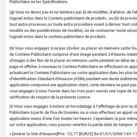
Publicitaire ou les Spécifications.
(g) Vous ne devez pas et ne tenterez pas (i) de modifier, d'altérer, de f
logiciel inclus dans le Contenu publicitaire de produits ; ou (ii) de proc
tout autre processus ou toute autre procédure visant à dériver tout c
modèle ou des pondérations de modèle), ou de contourner toute sécurité a
logiciel inclus dans le contenu publicitaire de produits.
(h) Vous vous engagez à ne pas stocker ou placer en mémoire cache tou
du Contenu Publicitaire composé d'une image pendant 24 heures maxim
d'images à des fins de le placer en mémoire cache pendant un délai de
page et afficher à nouveau le Contenu Publicitaire en effectuant un app
actualisant le Contenu Publicitaire sur votre application dans les plus 
d'Identification Standard d'Amazon (ASIN) pendant une durée indéterminé
application comprend une application client, cette dernière ne peut pa
vous engagez à nous fournir dans les trois jours ouvrés une copie de tou
vérification du respect de la présente Licence.
(i) Vous vous engagez à inclure un horodatage à l'affichage du prix ou 
Publicitaire à partir de Flux de Données ou si vous effectuez un appel ve
application moins d'une fois toutes les heures. Cependant, le jour même
sur votre application, vous pouvez omettre la partie date du tampon.
• [insérer le Site d'Amazon]Prix : 32,77 [EUR/£] (le 01/07/2008 14 h 11 