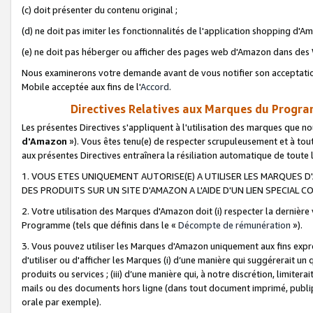
(c) doit présenter du contenu original ;
(d) ne doit pas imiter les fonctionnalités de l'application shopping d'Am
(e) ne doit pas héberger ou afficher des pages web d'Amazon dans de
Nous examinerons votre demande avant de vous notifier son acceptatio
Mobile acceptée aux fins de l'
Accord
.
Directives Relatives aux Marques du Progra
Les présentes Directives s'appliquent à l'utilisation des marques que
d'Amazon
»). Vous êtes tenu(e) de respecter scrupuleusement et à tou
aux présentes Directives entraînera la résiliation automatique de toute
1. VOUS ETES UNIQUEMENT AUTORISE(E) A UTILISER LES MARQUES D'
DES PRODUITS SUR UN SITE D'AMAZON A L'AIDE D'UN LIEN SPECIAL 
2. Votre utilisation des Marques d'Amazon doit (i) respecter la dernière
Programme (tels que définis dans le «
Décompte de rémunération
»).
3. Vous pouvez utiliser les Marques d'Amazon uniquement aux fins expr
d'utiliser ou d'afficher les Marques (i) d’une manière qui suggérerait un
produits ou services ; (iii) d’une manière qui, à notre discrétion, limit
mails ou des documents hors ligne (dans tout document imprimé, publip
orale par exemple).