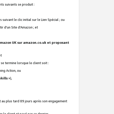
ts suivants se produit :
vant le clic initial sur le Lien Spécial ; ou
ir d'un Site d'Amazon ; et
te Amazon UK sur amazon.co.uk et proposant
et
e termine lorsque le client soit :
ping Action, ou
kills
»),
it au plus tard 89 jours après son engagement
 le client et payé par ce dernier.