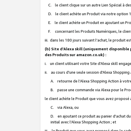
C. le client clique sur un autre Lien Spécial à de
D. le client achète un Produit via notre option 1-
E. le client achète un Produit en ajoutant un Produ
F. concernant les Produits Numériques, le client 
iii. dans les 180 jours suivant l'achat, le produit e
(b) Site d'Alexa skill (uniquement disponible
des Produits sur amazon.co.uk) :
i. un client utilisant votre Site d'Alexa skill enga
ii. au cours d'une seule session d'Alexa Shopping 
A. retourne de l'Alexa Shopping Action à votre
B. passe une commande via Alexa pour le Prod
le client achète le Produit que vous avez proposé a
C. via Alexa, ou
D. en ajoutant ce produit au panier d'achat du
initial avec l'Alexa Shopping Action ; et
iii. le Produit que vous avez proposé dans le cadre