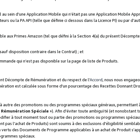
ial au sein d’une Application Mobile qui n’était pas une Application Mobile Ap
eurs ou la PA API (telle que définie ci dessous dans la Licence PI) ou par d’au
igible aux Primes Amazon (tel que défini à la Section 4(a) du présent Décomp
auf disposition contraire dans le Contrat) ; et
ommande qui n’est pas disponible sur la page de liste de Produits.
sent Décompte de Rémunération et du respect de l'
Accord
, nous nous engageo
nération est calculée sous forme d'un pourcentage des Recettes Donnant Dro
 autre des promotions ou des programmes spéciaux généraux, permettant à t
«
Rémunération Spéciale
»). Afin d'éviter toute ambiguïté (et nonobstant t
difier à tout moment tout ou partie des promotions ou programmes spéciaux.
 pas l'achat de Produits) sont soumis à des exclusions d'éligibilité semblabl
n vertu des Documents de Programme applicables à un achat de Produit s'app
rogrammes spéciaux.