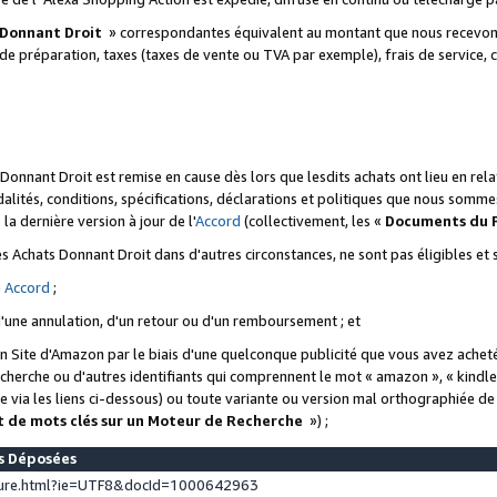
 Donnant Droit
» correspondantes équivalent au montant que nous recevons
 de préparation, taxes (taxes de vente ou TVA par exemple), frais de service, c
s Donnant Droit est remise en cause dès lors que lesdits achats ont lieu en r
lités, conditions, spécifications, déclarations et politiques que nous somme
a dernière version à jour de l'
Accord
(collectivement, les «
Documents du
 des Achats Donnant Droit dans d'autres circonstances, ne sont pas éligibles e
e
Accord
;
d'une annulation, d'un retour ou d'un remboursement ; et
 un Site d'Amazon par le biais d'une quelconque publicité que vous avez acheté
cherche ou d'autres identifiants qui comprennent le mot « amazon », « kindl
 via les liens ci-dessous) ou toute variante ou version mal orthographiée d
t de mots clés sur un Moteur de Recherche
») ;
es Déposées
ture.html?ie=UTF8&docId=1000642963