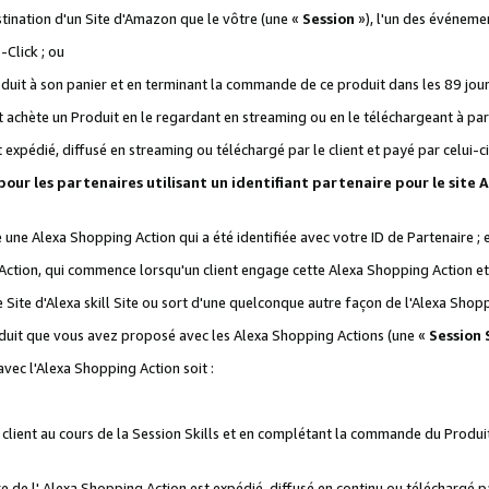
stination d'un Site d'Amazon que le vôtre (une «
Session
»), l'un des événemen
Click ; ou
it à son panier et en terminant la commande de ce produit dans les 89 jours sui
achète un Produit en le regardant en streaming ou en le téléchargeant à part
st expédié, diffusé en streaming ou téléchargé par le client et payé par celui-ci
 pour les partenaires utilisant un identifiant partenaire pour le si
ge une Alexa Shopping Action qui a été identifiée avec votre ID de Partenaire ; 
Action, qui commence lorsqu'un client engage cette Alexa Shopping Action et s
 Site d'Alexa skill Site ou sort d'une quelconque autre façon de l'Alexa Shop
uit que vous avez proposé avec les Alexa Shopping Actions (une «
Session S
vec l'Alexa Shopping Action soit :
 client au cours de la Session Skills et en complétant la commande du Produ
 de l' Alexa Shopping Action est expédié, diffusé en continu ou téléchargé par