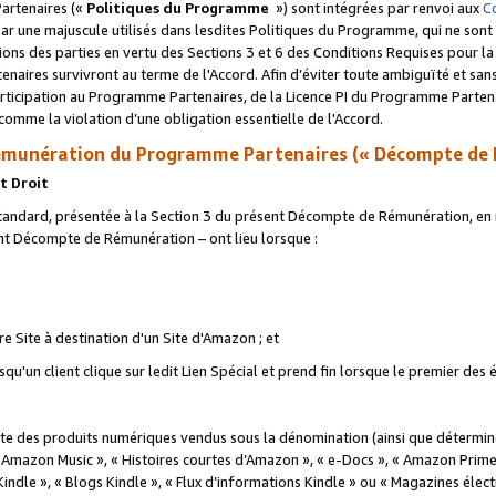
artenaires («
Politiques du Programme
») sont intégrées par renvoi aux
C
r une majuscule utilisés dans lesdites Politiques du Programme, qui ne sont 
ations des parties en vertu des Sections 3 et 6 des Conditions Requises pour l
naires survivront au terme de l'Accord. Afin d’éviter toute ambiguïté et sans l
rticipation au Programme Partenaires, de la Licence PI du Programme Partenai
mme la violation d’une obligation essentielle de l'Accord.
munération du Programme Partenaires (« Décompte de 
t Droit
ndard, présentée à la Section 3 du présent Décompte de Rémunération, en r
ent Décompte de Rémunération – ont lieu lorsque :
tre Site à destination d'un Site d'Amazon ; et
u'un client clique sur ledit Lien Spécial et prend fin lorsque le premier des
 des produits numériques vendus sous la dénomination (ainsi que déterminé 
 Amazon Music », « Histoires courtes d’Amazon », « e-Docs », « Amazon Prim
 Kindle », « Blogs Kindle », « Flux d’informations Kindle » ou « Magazines éle