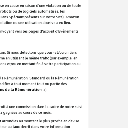
e en cause en raison d'une violation ou de toute
e robots ou de logiciels automatisés, les
Liens Spéciaux présents sur votre Site). Amazon
lation ou une utilisation abusive a eu lieu.
renvoyant vers les pages d'accueil d'Evénements
on. Si nous détectons que vous (et/ou un tiers
 en utilisant le même trafic (par exemple, en
s et/ou en mettant fin à votre participation au
ir la Rémunération Standard ou la Rémunération
odifier à tout moment tout ou partie des
ons de la Rémunération
»).
it à une commission dans le cadre de notre suivi
ez gagnées au cours de ce mois.
t arrondies au montant le plus proche en devise
ieur au taux décrit dans votre information