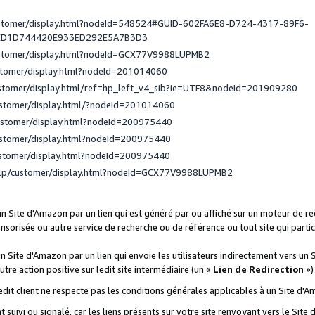
ustomer/display.html?nodeId=548524#GUID-602FA6E8-D724-4317-89F6-
ED1D744420E933ED292E5A7B3D3
ustomer/display.html?nodeId=GCX77V9988LUPMB2
stomer/display.html?nodeId=201014060
ustomer/display.html/ref=hp_left_v4_sib?ie=UTF8&nodeId=201909280
ustomer/display.html/?nodeId=201014060
ustomer/display.html?nodeId=200975440
ustomer/display.html?nodeId=200975440
ustomer/display.html?nodeId=200975440
elp/customer/display.html?nodeId=GCX77V9988LUPMB2
 un Site d'Amazon par un lien qui est généré par ou affiché sur un moteur de 
onsorisée ou autre service de recherche ou de référence ou tout site qui part
un Site d'Amazon par un lien qui envoie les utilisateurs indirectement vers un 
autre action positive sur ledit site intermédiaire (un «
Lien de Redirection
»)
 ledit client ne respecte pas les conditions générales applicables à un Site d'
t suivi ou signalé, car les liens présents sur votre site renvoyant vers le Si