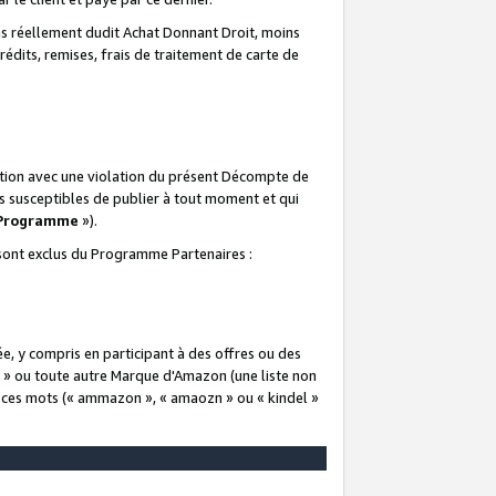
 réellement dudit Achat Donnant Droit, moins
rédits, remises, frais de traitement de carte de
elation avec une violation du présent Décompte de
s susceptibles de publier à tout moment et qui
 Programme
»).
t sont exclus du Programme Partenaires :
e, y compris en participant à des offres ou des
e » ou toute autre Marque d'Amazon (une liste non
e ces mots (« ammazon », « amaozn » ou « kindel »