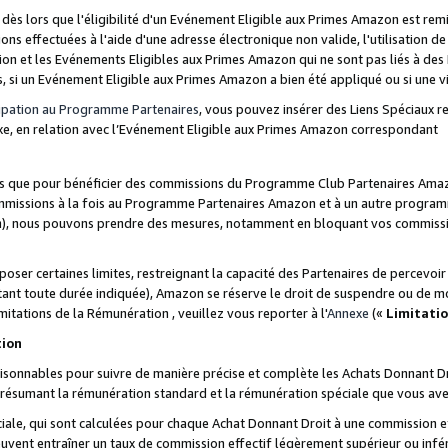
s lors que l'éligibilité d'un Evénement Eligible aux Primes Amazon est remis
ions effectuées à l'aide d'une adresse électronique non valide, l'utilisation d
on et les Evénements Eligibles aux Primes Amazon qui ne sont pas liés à des 
s, si un Evénement Eligible aux Primes Amazon a bien été appliqué ou si une vio
cipation au Programme Partenaires
, vous pouvez insérer des Liens Spéciaux 
xe, en relation avec l’Evénement Eligible aux Primes Amazon correspondant
sées que pour bénéficier des commissions du Programme Club Partenaires Amaz
mmissions à la fois au Programme Partenaires Amazon et à un autre programme
on), nous pouvons prendre des mesures, notamment en bloquant vos commission
oser certaines limites, restreignant la capacité des Partenaires de percevo
stant toute durée indiquée), Amazon se réserve le droit de suspendre ou de m
mitations de la Rémunération , veuillez vous reporter à l'
Annexe
(«
Limitati
tion
sonnables pour suivre de manière précise et complète les Achats Donnant Dro
ts résumant la rémunération standard et la rémunération spéciale que vous av
ale, qui sont calculées pour chaque Achat Donnant Droit à une commission e
uvent entraîner un taux de commission effectif légèrement supérieur ou infér