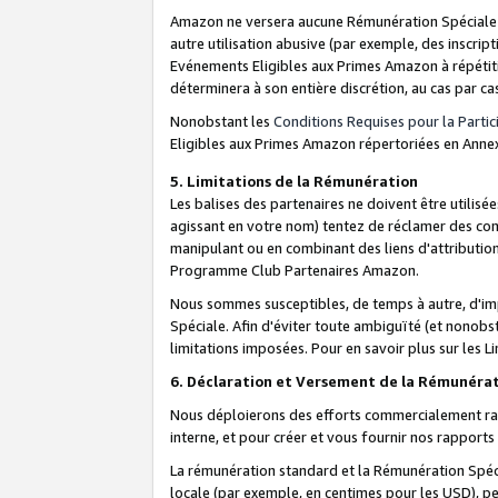
Amazon ne versera aucune Rémunération Spéciale dè
autre utilisation abusive (par exemple, des inscript
Evénements Eligibles aux Primes Amazon à répétiti
déterminera à son entière discrétion, au cas par ca
Nonobstant les
Conditions Requises pour la Parti
Eligibles aux Primes Amazon répertoriées en Anne
5. Limitations de la Rémunération
Les balises des partenaires ne doivent être utili
agissant en votre nom) tentez de réclamer des co
manipulant ou en combinant des liens d'attributi
Programme Club Partenaires Amazon.
Nous sommes susceptibles, de temps à autre, d'imp
Spéciale. Afin d'éviter toute ambiguïté (et nonob
limitations imposées. Pour en savoir plus sur les Li
6. Déclaration et Versement de la Rémunéra
Nous déploierons des efforts commercialement rai
interne, et pour créer et vous fournir nos rappor
La rémunération standard et la Rémunération Spéci
locale (par exemple, en centimes pour les USD), pe