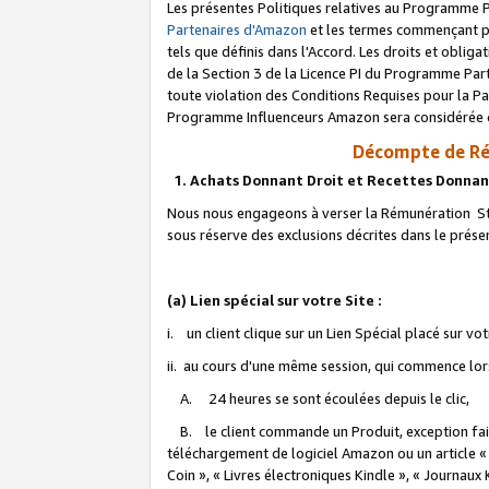
Les présentes Politiques relatives au Programme P
Partenaires d'Amazon
et les termes commençant pa
tels que définis dans l'Accord. Les droits et oblig
de la Section 3 de la Licence PI du Programme Parte
toute violation des Conditions Requises pour la Pa
Programme Influenceurs Amazon sera considérée co
Décompte de Ré
1. Achats Donnant Droit et Recettes Donnan
Nous nous engageons à verser la Rémunération Sta
sous réserve des exclusions décrites dans le prés
(a) Lien spécial sur votre Site :
i. un client clique sur un Lien Spécial placé sur vo
ii. au cours d'une même session, qui commence lorsq
A. 24 heures se sont écoulées depuis le clic,
B. le client commande un Produit, exception faite
téléchargement de logiciel Amazon ou un article «
Coin », « Livres électroniques Kindle », « Journaux