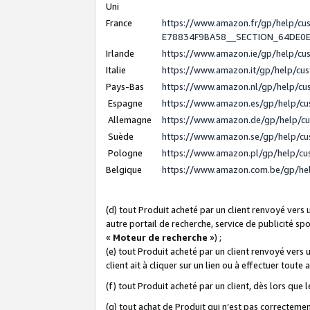
Uni
France
https://www.amazon.fr/gp/help/c
E78834F9BA58__SECTION_64DE0
Irlande
https://www.amazon.ie/gp/help/c
Italie
https://www.amazon.it/gp/help/cu
Pays-Bas
https://www.amazon.nl/gp/help/c
Espagne
https://www.amazon.es/gp/help/c
Allemagne
https://www.amazon.de/gp/help/c
Suède
https://www.amazon.se/gp/help/c
Pologne
https://www.amazon.pl/gp/help/c
Belgique
https://www.amazon.com.be/gp/h
(d) tout Produit acheté par un client renvoyé vers
autre portail de recherche, service de publicité sp
«
Moteur de recherche
») ;
(e) tout Produit acheté par un client renvoyé vers 
client ait à cliquer sur un lien ou à effectuer toute 
(f) tout Produit acheté par un client, dès lors que
(g) tout achat de Produit qui n’est pas correctemen