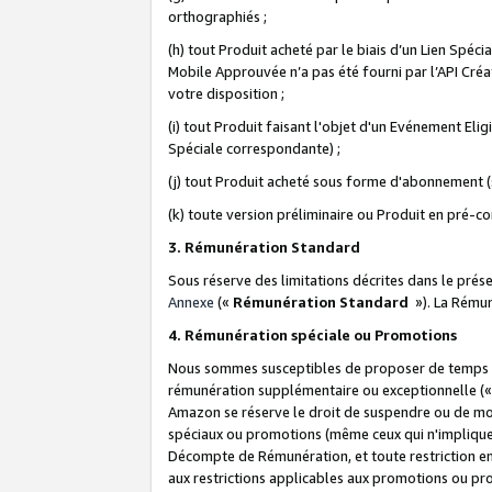
orthographiés ;
(h) tout Produit acheté par le biais d’un Lien Spéc
Mobile Approuvée n’a pas été fourni par l’API Créat
votre disposition ;
(i) tout Produit faisant l'objet d'un Evénement El
Spéciale correspondante) ;
(j) tout Produit acheté sous forme d'abonnement (s
(k) toute version préliminaire ou Produit en pré-c
3. Rémunération Standard
Sous réserve des limitations décrites dans le pré
Annexe
(«
Rémunération Standard
»). La Rému
4. Rémunération spéciale ou Promotions
Nous sommes susceptibles de proposer de temps à
rémunération supplémentaire ou exceptionnelle (
Amazon se réserve le droit de suspendre ou de mo
spéciaux ou promotions (même ceux qui n'impliquent
Décompte de Rémunération, et toute restriction e
aux restrictions applicables aux promotions ou p