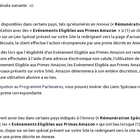
ciale suivante :
ici
disponibles dans certains pays, tels qu'énumérés en
Annexe
(«
Rémunérati
relation avec des «
Evénements Eligibles aux Primes Amazon
» si (1) un c
 sur un Lien Spécial présent sur votre Site le redirigeant vers la page d'acc
 découle, le client effectue l'action récompensée par une prime décrite en Ann
s lors que l'éligibilité d'un Evénement Eligible aux Primes Amazon est remis
ions effectuées à l'aide d'une adresse électronique non valide, l'utilisation d
nement Eligible aux Primes Amazon, les Evénement Eligible aux Primes Amazo
ciaux présents sur votre Site). Amazon déterminera à son entière discrétion, 
ne utilisation abusive a eu lieu.
cipation au Programme Partenaires
, vous pouvez insérer des Liens Spéciaux r
la prime correspondante.
t avoir lieu dans certains pays indiqués à l'
Annexe
(«
Rémunération Spéc
c les «
Evénements Eligibles aux Primes Amazon
» qui ont lieu lorsque (1)
 clique sur un lien spécial présent sur votre Site le redirigeant vers le site 
ar une prime décrite en Annexe.