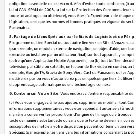
obligation essentielle de cet Accord. Afin d’éviter toute confusion, (i) a
la loi CAN-SPAM de 2003, la Loi sur la Protection des Consommateurs s
toute loi analogue ou ultérieure), vous êtes l’« Expéditeur » de chaque 
législation, ainsi que les normes et bonnes pratiques en vigueur du s
Partenaires.
5. Partage de Liens Spéciaux par le Biais de Logiciels et de Pér
Programme ou Lien Spécial ou tout autre lien vers un Site d'Amazon, au su
(par exemple, un module externe de navigation, un objet d'aide, une ba
exécutée ou installée par un utilisateur final) sur tout appareil, y comp
(autre qu'une Application Mobile Approuvée); ou (b) tout boîtier-décod
télévision par câble ou satellite, un lecteur de flux vidéo en continu, un
exemple, GoogleTV, Bravia de Sony, Viera Cast de Panasonic ou les Appli
n’utiliserez pas ou vous n’autoriserez pas un quelconque tiers à utili
d'apprentissage automatique ou une technologie connexe.
6. Contenu sur Votre Site.
Vous endossez l'entière responsabilité du
(a) Vous vous engagez à ne pas ajouter, supprimer ou modifier tout Co
informations supplémentaires ; vous êtes cependant autorisé(e) à modi
manière à conserver les proportions d’origine de l’image ou à tronquer
texte de manière substantielle ou sans que le texte ne devienne incorr
susceptibles de mettre à votre disposition peuvent contenir un lien ver
Spéciaux (par exemple, les liens vers les informations concernant la poli