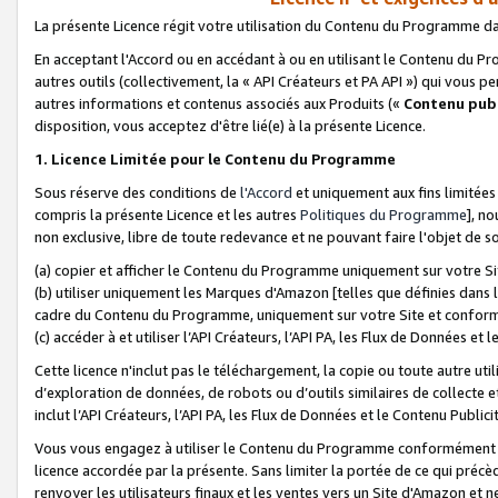
La présente Licence régit votre utilisation du Contenu du Programme d
En acceptant l'Accord ou en accédant à ou en utilisant le Contenu du P
autres outils (collectivement, la «
API Créateurs et PA API
») qui vous pe
autres informations et contenus associés aux Produits («
Contenu publ
disposition, vous acceptez d'être lié(e) à la présente Licence.
1. Licence Limitée pour le Contenu du Programme
Sous réserve des conditions de
l'Accord
et uniquement aux fins limitées
compris la présente Licence et les autres
Politiques du Programme
], n
non exclusive, libre de toute redevance et ne pouvant faire l'objet de so
(a) copier et afficher le Contenu du Programme uniquement sur votre Si
(b) utiliser uniquement les Marques d'Amazon [telles que définies dans 
cadre du Contenu du Programme, uniquement sur votre Site et confo
(c) accéder à et utiliser l’API Créateurs, l’API PA, les Flux de Données e
Cette licence n'inclut pas le téléchargement, la copie ou toute autre util
d’exploration de données, de robots ou d’outils similaires de collecte
inclut l’API Créateurs, l’API PA, les Flux de Données et le Contenu Publici
Vous vous engagez à utiliser le Contenu du Programme conformément a
licence accordée par la présente. Sans limiter la portée de ce qui pré
renvoyer les utilisateurs finaux et les ventes vers un Site d'Amazon et