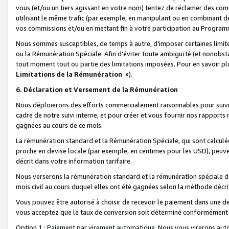
vous (et/ou un tiers agissant en votre nom) tentez de réclamer des c
utilisant le même trafic (par exemple, en manipulant ou en combinant 
vos commissions et/ou en mettant fin à votre participation au Progra
Nous sommes susceptibles, de temps à autre, d'imposer certaines limit
ou la Rémunération Spéciale. Afin d'éviter toute ambiguïté (et nonobst
tout moment tout ou partie des limitations imposées. Pour en savoir plus
Limitations de la Rémunération
»).
6. Déclaration et Versement de la Rémunération
Nous déploierons des efforts commercialement raisonnables pour suivr
cadre de notre suivi interne, et pour créer et vous fournir nos rapport
gagnées au cours de ce mois.
La rémunération standard et la Rémunération Spéciale, qui sont calcul
proche en devise locale (par exemple, en centimes pour les USD), peuve
décrit dans votre information tarifaire.
Nous verserons la rémunération standard et la rémunération spéciale da
mois civil au cours duquel elles ont été gagnées selon la méthode décr
Vous pouvez être autorisé à choisir de recevoir le paiement dans une dev
vous acceptez que le taux de conversion soit déterminé conformément
Option 1 : Paiement par virement automatique.
Nous vous virerons aut