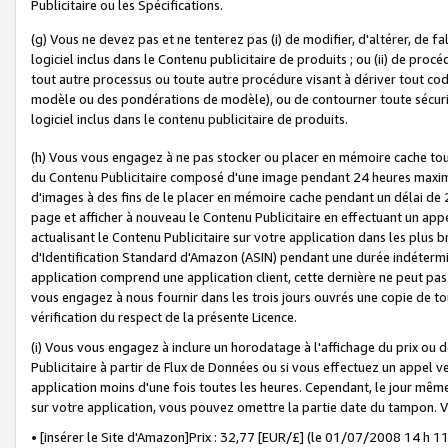
Publicitaire ou les Spécifications.
(g) Vous ne devez pas et ne tenterez pas (i) de modifier, d'altérer, de f
logiciel inclus dans le Contenu publicitaire de produits ; ou (ii) de proc
tout autre processus ou toute autre procédure visant à dériver tout c
modèle ou des pondérations de modèle), ou de contourner toute sécurité a
logiciel inclus dans le contenu publicitaire de produits.
(h) Vous vous engagez à ne pas stocker ou placer en mémoire cache tou
du Contenu Publicitaire composé d'une image pendant 24 heures maxim
d'images à des fins de le placer en mémoire cache pendant un délai de
page et afficher à nouveau le Contenu Publicitaire en effectuant un app
actualisant le Contenu Publicitaire sur votre application dans les plus 
d'Identification Standard d'Amazon (ASIN) pendant une durée indéterminé
application comprend une application client, cette dernière ne peut pa
vous engagez à nous fournir dans les trois jours ouvrés une copie de tou
vérification du respect de la présente Licence.
(i) Vous vous engagez à inclure un horodatage à l'affichage du prix ou 
Publicitaire à partir de Flux de Données ou si vous effectuez un appel ve
application moins d'une fois toutes les heures. Cependant, le jour même
sur votre application, vous pouvez omettre la partie date du tampon.
• [insérer le Site d'Amazon]Prix : 32,77 [EUR/£] (le 01/07/2008 14 h 11 