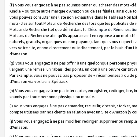
(f) Vous vous engagez à ne pas soumissionner ou acheter des mots-clés,
Kindle » ou toute autre marque d'Amazon ou de ses filiales, ainsi que t
vous pouvez consulter une liste non exhaustive dans le Tableau Non Ex
mots-clés sur tout Moteur de Recherche dès lors que les publicités de 
Moteur de Recherche (tel que défini dans le
Décompte de Rémunératio
Moteurs de Recherche afin qu'ils apparaissent en réponse à un mot-clé o
naturels, gratuits, organiques ou non payants), tant que vous respectez 
vers votre site, et non directement ou indirectement, par le biais d'un Li
d'Amazon.
(g) Vous vous engagez à ne pas offrir à une quelconque personne physi
l'argent, une remise, un rabais, des points, un don à une œuvre caritativ
Par exemple, vous ne pouvez pas proposer de « récompenses » ou de p
d'Amazon via vos Liens Spéciaux.
(h) Vous vous engagez à ne pas intercepter, enregistrer, rediriger, lire
soumis par toute personne physique ou morale.
(i) Vous vous engagez à ne pas demander, recueillir, obtenir, stocker, 
compte utilisées par nos clients en relation avec un Site d'Amazon (y c
(j) Vous vous engagez à ne pas modifier, rediriger, supprimer ou rempla
d'Amazon.
(k) Vous vous engagez à ne pas passer une quelconque commande ou init