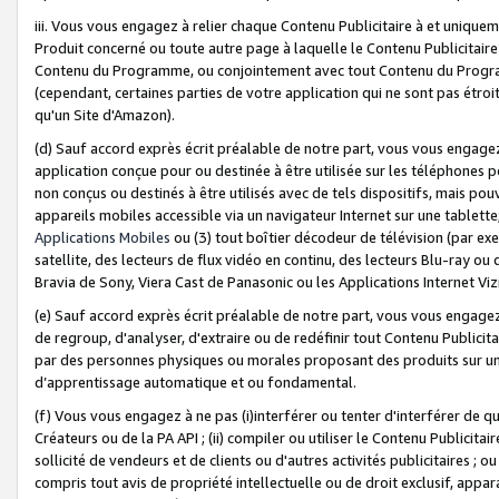
iii. Vous vous engagez à relier chaque Contenu Publicitaire à et uniqu
Produit concerné ou toute autre page à laquelle le Contenu Publicitaire
Contenu du Programme, ou conjointement avec tout Contenu du Programm
(cependant, certaines parties de votre application qui ne sont pas étroi
qu'un Site d'Amazon).
(d) Sauf accord exprès écrit préalable de notre part, vous vous engagez à
application conçue pour ou destinée à être utilisée sur les téléphones p
non conçus ou destinés à être utilisés avec de tels dispositifs, mais pouv
appareils mobiles accessible via un navigateur Internet sur une tablett
Applications Mobiles
ou (3) tout boîtier décodeur de télévision (par ex
satellite, des lecteurs de flux vidéo en continu, des lecteurs Blu-ray o
Bravia de Sony, Viera Cast de Panasonic ou les Applications Internet Viz
(e) Sauf accord exprès écrit préalable de notre part, vous vous engagez 
de regroup, d'analyser, d'extraire ou de redéfinir tout Contenu Publicitai
par des personnes physiques ou morales proposant des produits sur un
d’apprentissage automatique et ou fondamental.
(f) Vous vous engagez à ne pas (i)interférer ou tenter d'interférer de 
Créateurs ou de la PA API ; (ii) compiler ou utiliser le Contenu Publicita
sollicité de vendeurs et de clients ou d'autres activités publicitaires ; ou (
compris tout avis de propriété intellectuelle ou de droit exclusif, appar