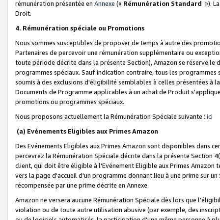
rémunération présentée en
Annexe
(«
Rémunération Standard
»). L
Droit.
4. Rémunération spéciale ou Promotions
Nous sommes susceptibles de proposer de temps à autre des promotion
Partenaires de percevoir une rémunération supplémentaire ou exceptio
toute période décrite dans la présente Section), Amazon se réserve le
programmes spéciaux. Sauf indication contraire, tous les programmes s
soumis à des exclusions d'éligibilité semblables à celles présentées à 
Documents de Programme applicables à un achat de Produit s'appliquera
promotions ou programmes spéciaux.
Nous proposons actuellement la Rémunération Spéciale suivante :
ici
(a) Evénements Eligibles aux Primes Amazon
Des Evénements Eligibles aux Primes Amazon sont disponibles dans cer
percevrez la Rémunération Spéciale décrite dans la présente Section 4(
client, qui doit être éligible à l'Evénement Eligible aux Primes Amazon te
vers la page d'accueil d'un programme donnant lieu à une prime sur un Si
récompensée par une prime décrite en Annexe.
Amazon ne versera aucune Rémunération Spéciale dès lors que l'éligibi
violation ou de toute autre utilisation abusive (par exemple, des inscrip
ou de logiciels automatisés, la participation d'une même personne à p