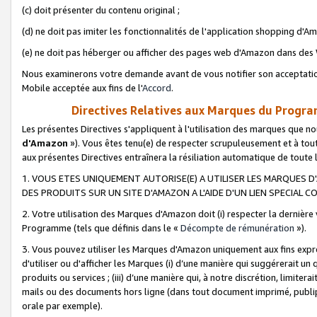
(c) doit présenter du contenu original ;
(d) ne doit pas imiter les fonctionnalités de l'application shopping d'Am
(e) ne doit pas héberger ou afficher des pages web d'Amazon dans de
Nous examinerons votre demande avant de vous notifier son acceptatio
Mobile acceptée aux fins de l'
Accord
.
Directives Relatives aux Marques du Progra
Les présentes Directives s'appliquent à l'utilisation des marques que
d'Amazon
»). Vous êtes tenu(e) de respecter scrupuleusement et à tou
aux présentes Directives entraînera la résiliation automatique de toute
1. VOUS ETES UNIQUEMENT AUTORISE(E) A UTILISER LES MARQUES D'
DES PRODUITS SUR UN SITE D'AMAZON A L'AIDE D'UN LIEN SPECIAL 
2. Votre utilisation des Marques d'Amazon doit (i) respecter la dernière
Programme (tels que définis dans le «
Décompte de rémunération
»).
3. Vous pouvez utiliser les Marques d'Amazon uniquement aux fins expr
d'utiliser ou d'afficher les Marques (i) d’une manière qui suggérerait un
produits ou services ; (iii) d’une manière qui, à notre discrétion, limit
mails ou des documents hors ligne (dans tout document imprimé, publip
orale par exemple).