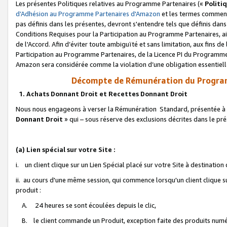
Les présentes Politiques relatives au Programme Partenaires («
Politi
d’Adhésion au Programme Partenaires d'Amazon
et les termes commenç
pas définis dans les présentes, devront s'entendre tels que définis dans 
Conditions Requises pour la Participation au Programme Partenaires, ai
de l'Accord. Afin d’éviter toute ambiguïté et sans limitation, aux fins de
Participation au Programme Partenaires, de la Licence PI du Programme 
Amazon sera considérée comme la violation d’une obligation essentielle
Décompte de Rémunération du Program
1. Achats Donnant Droit et Recettes Donnant Droit
Nous nous engageons à verser la Rémunération Standard, présentée à l
Donnant Droit
» qui – sous réserve des exclusions décrites dans le p
(a) Lien spécial sur votre Site :
i. un client clique sur un Lien Spécial placé sur votre Site à destination
ii. au cours d'une même session, qui commence lorsqu'un client clique s
produit :
A. 24 heures se sont écoulées depuis le clic,
B. le client commande un Produit, exception faite des produits numéri