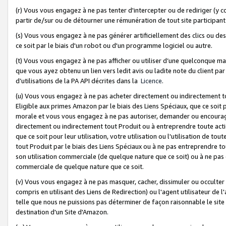
(r) Vous vous engagez à ne pas tenter d'intercepter ou de rediriger (y comp
partir de/sur ou de détourner une rémunération de tout site participa
(s) Vous vous engagez à ne pas générer artificiellement des clics ou de
ce soit par le biais d'un robot ou d'un programme logiciel ou autre.
(t) Vous vous engagez à ne pas afficher ou utiliser d’une quelconque man
que vous ayez obtenu un lien vers ledit avis ou ladite note du client par
d’utilisations de la PA API décrites dans la
Licence
.
(u) Vous vous engagez à ne pas acheter directement ou indirectement t
Eligible aux primes Amazon par le biais des Liens Spéciaux, que ce soit 
morale et vous vous engagez à ne pas autoriser, demander ou encourager
directement ou indirectement tout Produit ou à entreprendre toute acti
que ce soit pour leur utilisation, votre utilisation ou l'utilisation de
tout Produit par le biais des Liens Spéciaux ou à ne pas entreprendre t
son utilisation commerciale (de quelque nature que ce soit) ou à ne pas o
commerciale de quelque nature que ce soit.
(v) Vous vous engagez à ne pas masquer, cacher, dissimuler ou occulter 
compris en utilisant des Liens de Redirection) ou l'agent utilisateur de 
telle que nous ne puissions pas déterminer de façon raisonnable le site ou
destination d'un Site d'Amazon.