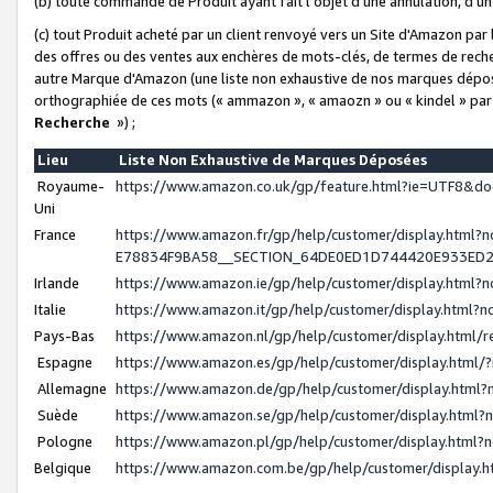
(b) toute commande de Produit ayant fait l'objet d'une annulation, d'u
(c) tout Produit acheté par un client renvoyé vers un Site d'Amazon par
des offres ou des ventes aux enchères de mots-clés, de termes de reche
autre Marque d'Amazon (une liste non exhaustive de nos marques déposée
orthographiée de ces mots (« ammazon », « amaozn » ou « kindel » par
Recherche
») ;
Lieu
Liste Non Exhaustive de Marques Déposées
Royaume-
https://www.amazon.co.uk/gp/feature.html?ie=UTF8&
Uni
France
https://www.amazon.fr/gp/help/customer/display.ht
E78834F9BA58__SECTION_64DE0ED1D744420E933ED
Irlande
https://www.amazon.ie/gp/help/customer/display.htm
Italie
https://www.amazon.it/gp/help/customer/display.html
Pays-Bas
https://www.amazon.nl/gp/help/customer/display.html
Espagne
https://www.amazon.es/gp/help/customer/display.html
Allemagne
https://www.amazon.de/gp/help/customer/display.htm
Suède
https://www.amazon.se/gp/help/customer/display.htm
Pologne
https://www.amazon.pl/gp/help/customer/display.html
Belgique
https://www.amazon.com.be/gp/help/customer/displa