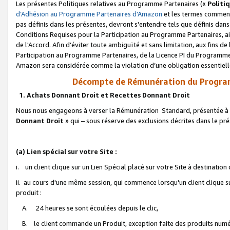
Les présentes Politiques relatives au Programme Partenaires («
Politi
d’Adhésion au Programme Partenaires d'Amazon
et les termes commenç
pas définis dans les présentes, devront s'entendre tels que définis dans 
Conditions Requises pour la Participation au Programme Partenaires, ai
de l'Accord. Afin d’éviter toute ambiguïté et sans limitation, aux fins de
Participation au Programme Partenaires, de la Licence PI du Programme 
Amazon sera considérée comme la violation d’une obligation essentielle
Décompte de Rémunération du Program
1. Achats Donnant Droit et Recettes Donnant Droit
Nous nous engageons à verser la Rémunération Standard, présentée à l
Donnant Droit
» qui – sous réserve des exclusions décrites dans le p
(a) Lien spécial sur votre Site :
i. un client clique sur un Lien Spécial placé sur votre Site à destination
ii. au cours d'une même session, qui commence lorsqu'un client clique s
produit :
A. 24 heures se sont écoulées depuis le clic,
B. le client commande un Produit, exception faite des produits numéri