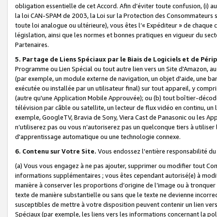
obligation essentielle de cet Accord. Afin d’éviter toute confusion, (i) a
la loi CAN-SPAM de 2003, la Loi sur la Protection des Consommateurs s
toute loi analogue ou ultérieure), vous êtes l’« Expéditeur » de chaque 
législation, ainsi que les normes et bonnes pratiques en vigueur du s
Partenaires.
5. Partage de Liens Spéciaux par le Biais de Logiciels et de Pér
Programme ou Lien Spécial ou tout autre lien vers un Site d'Amazon, au su
(par exemple, un module externe de navigation, un objet d'aide, une ba
exécutée ou installée par un utilisateur final) sur tout appareil, y comp
(autre qu'une Application Mobile Approuvée); ou (b) tout boîtier-décod
télévision par câble ou satellite, un lecteur de flux vidéo en continu, un
exemple, GoogleTV, Bravia de Sony, Viera Cast de Panasonic ou les Appli
n’utiliserez pas ou vous n’autoriserez pas un quelconque tiers à utili
d'apprentissage automatique ou une technologie connexe.
6. Contenu sur Votre Site.
Vous endossez l'entière responsabilité du
(a) Vous vous engagez à ne pas ajouter, supprimer ou modifier tout Co
informations supplémentaires ; vous êtes cependant autorisé(e) à modi
manière à conserver les proportions d’origine de l’image ou à tronquer
texte de manière substantielle ou sans que le texte ne devienne incorr
susceptibles de mettre à votre disposition peuvent contenir un lien ver
Spéciaux (par exemple, les liens vers les informations concernant la poli