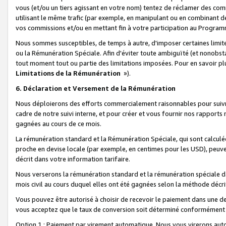
vous (et/ou un tiers agissant en votre nom) tentez de réclamer des c
utilisant le même trafic (par exemple, en manipulant ou en combinant 
vos commissions et/ou en mettant fin à votre participation au Progra
Nous sommes susceptibles, de temps à autre, d'imposer certaines limit
ou la Rémunération Spéciale. Afin d'éviter toute ambiguïté (et nonobst
tout moment tout ou partie des limitations imposées. Pour en savoir plus
Limitations de la Rémunération
»).
6. Déclaration et Versement de la Rémunération
Nous déploierons des efforts commercialement raisonnables pour suivr
cadre de notre suivi interne, et pour créer et vous fournir nos rapport
gagnées au cours de ce mois.
La rémunération standard et la Rémunération Spéciale, qui sont calcul
proche en devise locale (par exemple, en centimes pour les USD), peuve
décrit dans votre information tarifaire.
Nous verserons la rémunération standard et la rémunération spéciale da
mois civil au cours duquel elles ont été gagnées selon la méthode décr
Vous pouvez être autorisé à choisir de recevoir le paiement dans une dev
vous acceptez que le taux de conversion soit déterminé conformément
Option 1 : Paiement par virement automatique.
Nous vous virerons aut