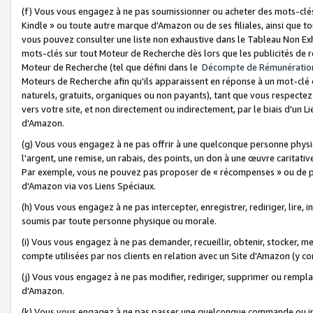
(f) Vous vous engagez à ne pas soumissionner ou acheter des mots-clés,
Kindle » ou toute autre marque d'Amazon ou de ses filiales, ainsi que t
vous pouvez consulter une liste non exhaustive dans le Tableau Non Ex
mots-clés sur tout Moteur de Recherche dès lors que les publicités de 
Moteur de Recherche (tel que défini dans le
Décompte de Rémunératio
Moteurs de Recherche afin qu'ils apparaissent en réponse à un mot-clé o
naturels, gratuits, organiques ou non payants), tant que vous respectez 
vers votre site, et non directement ou indirectement, par le biais d'un Li
d'Amazon.
(g) Vous vous engagez à ne pas offrir à une quelconque personne physi
l'argent, une remise, un rabais, des points, un don à une œuvre caritativ
Par exemple, vous ne pouvez pas proposer de « récompenses » ou de p
d'Amazon via vos Liens Spéciaux.
(h) Vous vous engagez à ne pas intercepter, enregistrer, rediriger, lire
soumis par toute personne physique ou morale.
(i) Vous vous engagez à ne pas demander, recueillir, obtenir, stocker, 
compte utilisées par nos clients en relation avec un Site d'Amazon (y c
(j) Vous vous engagez à ne pas modifier, rediriger, supprimer ou rempla
d'Amazon.
(k) Vous vous engagez à ne pas passer une quelconque commande ou init