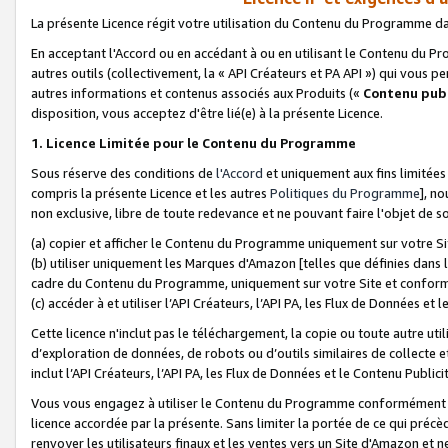
La présente Licence régit votre utilisation du Contenu du Programme d
En acceptant l'Accord ou en accédant à ou en utilisant le Contenu du P
autres outils (collectivement, la «
API Créateurs et PA API
») qui vous pe
autres informations et contenus associés aux Produits («
Contenu publ
disposition, vous acceptez d'être lié(e) à la présente Licence.
1. Licence Limitée pour le Contenu du Programme
Sous réserve des conditions de
l'Accord
et uniquement aux fins limitées
compris la présente Licence et les autres
Politiques du Programme
], n
non exclusive, libre de toute redevance et ne pouvant faire l'objet de so
(a) copier et afficher le Contenu du Programme uniquement sur votre Si
(b) utiliser uniquement les Marques d'Amazon [telles que définies dans 
cadre du Contenu du Programme, uniquement sur votre Site et confo
(c) accéder à et utiliser l’API Créateurs, l’API PA, les Flux de Données e
Cette licence n'inclut pas le téléchargement, la copie ou toute autre util
d’exploration de données, de robots ou d’outils similaires de collecte
inclut l’API Créateurs, l’API PA, les Flux de Données et le Contenu Publici
Vous vous engagez à utiliser le Contenu du Programme conformément a
licence accordée par la présente. Sans limiter la portée de ce qui pré
renvoyer les utilisateurs finaux et les ventes vers un Site d'Amazon et