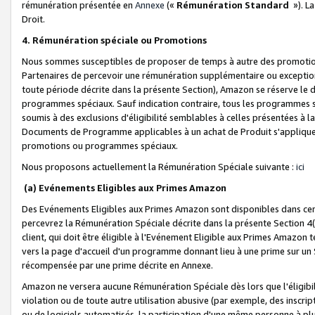
rémunération présentée en
Annexe
(«
Rémunération Standard
»). L
Droit.
4. Rémunération spéciale ou Promotions
Nous sommes susceptibles de proposer de temps à autre des promotion
Partenaires de percevoir une rémunération supplémentaire ou exceptio
toute période décrite dans la présente Section), Amazon se réserve le
programmes spéciaux. Sauf indication contraire, tous les programmes s
soumis à des exclusions d'éligibilité semblables à celles présentées à 
Documents de Programme applicables à un achat de Produit s'appliquera
promotions ou programmes spéciaux.
Nous proposons actuellement la Rémunération Spéciale suivante :
ici
(a) Evénements Eligibles aux Primes Amazon
Des Evénements Eligibles aux Primes Amazon sont disponibles dans cer
percevrez la Rémunération Spéciale décrite dans la présente Section 4(
client, qui doit être éligible à l'Evénement Eligible aux Primes Amazon te
vers la page d'accueil d'un programme donnant lieu à une prime sur un Si
récompensée par une prime décrite en Annexe.
Amazon ne versera aucune Rémunération Spéciale dès lors que l'éligibi
violation ou de toute autre utilisation abusive (par exemple, des inscrip
ou de logiciels automatisés, la participation d'une même personne à p