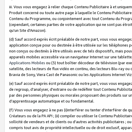
iii. Vous vous engagez à relier chaque Contenu Publicitaire à et uniqu
Produit concerné ou toute autre page à laquelle le Contenu Publicitaire
Contenu du Programme, ou conjointement avec tout Contenu du Programm
(cependant, certaines parties de votre application qui ne sont pas étroi
qu'un Site d'Amazon).
(d) Sauf accord exprès écrit préalable de notre part, vous vous engagez à
application conçue pour ou destinée à être utilisée sur les téléphones p
non conçus ou destinés à être utilisés avec de tels dispositifs, mais pouv
appareils mobiles accessible via un navigateur Internet sur une tablett
Applications Mobiles
ou (3) tout boîtier décodeur de télévision (par ex
satellite, des lecteurs de flux vidéo en continu, des lecteurs Blu-ray o
Bravia de Sony, Viera Cast de Panasonic ou les Applications Internet Viz
(e) Sauf accord exprès écrit préalable de notre part, vous vous engagez 
de regroup, d'analyser, d'extraire ou de redéfinir tout Contenu Publicitai
par des personnes physiques ou morales proposant des produits sur un
d’apprentissage automatique et ou fondamental.
(f) Vous vous engagez à ne pas (i)interférer ou tenter d'interférer de 
Créateurs ou de la PA API ; (ii) compiler ou utiliser le Contenu Publicita
sollicité de vendeurs et de clients ou d'autres activités publicitaires ; ou (
compris tout avis de propriété intellectuelle ou de droit exclusif, appar