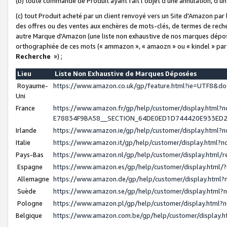
(b) toute commande de Produit ayant fait l'objet d'une annulation, d'u
(c) tout Produit acheté par un client renvoyé vers un Site d'Amazon par
des offres ou des ventes aux enchères de mots-clés, de termes de reche
autre Marque d'Amazon (une liste non exhaustive de nos marques déposée
orthographiée de ces mots (« ammazon », « amaozn » ou « kindel » par
Recherche
») ;
Lieu
Liste Non Exhaustive de Marques Déposées
Royaume-
https://www.amazon.co.uk/gp/feature.html?ie=UTF8&
Uni
France
https://www.amazon.fr/gp/help/customer/display.ht
E78834F9BA58__SECTION_64DE0ED1D744420E933ED
Irlande
https://www.amazon.ie/gp/help/customer/display.htm
Italie
https://www.amazon.it/gp/help/customer/display.html
Pays-Bas
https://www.amazon.nl/gp/help/customer/display.html
Espagne
https://www.amazon.es/gp/help/customer/display.html
Allemagne
https://www.amazon.de/gp/help/customer/display.htm
Suède
https://www.amazon.se/gp/help/customer/display.htm
Pologne
https://www.amazon.pl/gp/help/customer/display.html
Belgique
https://www.amazon.com.be/gp/help/customer/displa