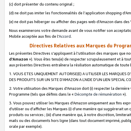
(c) doit présenter du contenu original ;
(d) ne doit pas imiter les fonctionnalités de l'application shopping d'Am
(e) ne doit pas héberger ou afficher des pages web d'Amazon dans de
Nous examinerons votre demande avant de vous notifier son acceptatio
Mobile acceptée aux fins de l'
Accord
.
Directives Relatives aux Marques du Progra
Les présentes Directives s'appliquent à l'utilisation des marques que
d'Amazon
»). Vous êtes tenu(e) de respecter scrupuleusement et à tou
aux présentes Directives entraînera la résiliation automatique de toute
1. VOUS ETES UNIQUEMENT AUTORISE(E) A UTILISER LES MARQUES D'
DES PRODUITS SUR UN SITE D'AMAZON A L'AIDE D'UN LIEN SPECIAL 
2. Votre utilisation des Marques d'Amazon doit (i) respecter la dernière
Programme (tels que définis dans le «
Décompte de rémunération
»).
3. Vous pouvez utiliser les Marques d'Amazon uniquement aux fins expr
d'utiliser ou d'afficher les Marques (i) d’une manière qui suggérerait un
produits ou services ; (iii) d’une manière qui, à notre discrétion, limit
mails ou des documents hors ligne (dans tout document imprimé, publip
orale par exemple).