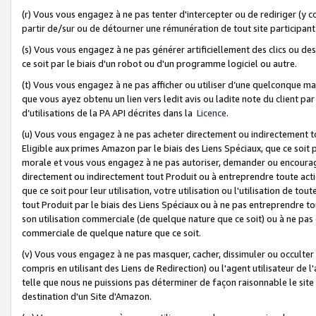
(r) Vous vous engagez à ne pas tenter d'intercepter ou de rediriger (y comp
partir de/sur ou de détourner une rémunération de tout site participa
(s) Vous vous engagez à ne pas générer artificiellement des clics ou de
ce soit par le biais d'un robot ou d'un programme logiciel ou autre.
(t) Vous vous engagez à ne pas afficher ou utiliser d’une quelconque man
que vous ayez obtenu un lien vers ledit avis ou ladite note du client par
d’utilisations de la PA API décrites dans la
Licence
.
(u) Vous vous engagez à ne pas acheter directement ou indirectement t
Eligible aux primes Amazon par le biais des Liens Spéciaux, que ce soit 
morale et vous vous engagez à ne pas autoriser, demander ou encourager
directement ou indirectement tout Produit ou à entreprendre toute acti
que ce soit pour leur utilisation, votre utilisation ou l'utilisation de
tout Produit par le biais des Liens Spéciaux ou à ne pas entreprendre t
son utilisation commerciale (de quelque nature que ce soit) ou à ne pas o
commerciale de quelque nature que ce soit.
(v) Vous vous engagez à ne pas masquer, cacher, dissimuler ou occulter 
compris en utilisant des Liens de Redirection) ou l'agent utilisateur de 
telle que nous ne puissions pas déterminer de façon raisonnable le site ou
destination d'un Site d'Amazon.