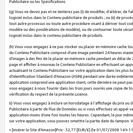
Publicitaire ou les Spécifications.
(g) Vous ne devez pas et ne tenterez pas (i) de modifier, d'altérer, de f
logiciel inclus dans le Contenu publicitaire de produits ; ou (ii) de proc
tout autre processus ou toute autre procédure visant à dériver tout c
modèle ou des pondérations de modèle), ou de contourner toute sécurité a
logiciel inclus dans le contenu publicitaire de produits.
(h) Vous vous engagez à ne pas stocker ou placer en mémoire cache tou
du Contenu Publicitaire composé d'une image pendant 24 heures maxim
d'images à des fins de le placer en mémoire cache pendant un délai de
page et afficher à nouveau le Contenu Publicitaire en effectuant un app
actualisant le Contenu Publicitaire sur votre application dans les plus 
d'Identification Standard d'Amazon (ASIN) pendant une durée indéterminé
application comprend une application client, cette dernière ne peut pa
vous engagez à nous fournir dans les trois jours ouvrés une copie de tou
vérification du respect de la présente Licence.
(i) Vous vous engagez à inclure un horodatage à l'affichage du prix ou 
Publicitaire à partir de Flux de Données ou si vous effectuez un appel ve
application moins d'une fois toutes les heures. Cependant, le jour même
sur votre application, vous pouvez omettre la partie date du tampon.
• [insérer le Site d'Amazon]Prix : 32,77 [EUR/£] (le 01/07/2008 14 h 11 