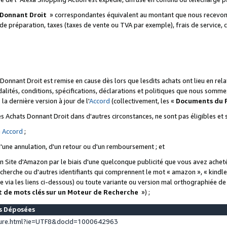
 Donnant Droit
» correspondantes équivalent au montant que nous recevons
 de préparation, taxes (taxes de vente ou TVA par exemple), frais de service, c
s Donnant Droit est remise en cause dès lors que lesdits achats ont lieu en r
lités, conditions, spécifications, déclarations et politiques que nous somme
a dernière version à jour de l'
Accord
(collectivement, les «
Documents du
 des Achats Donnant Droit dans d'autres circonstances, ne sont pas éligibles e
e
Accord
;
d'une annulation, d'un retour ou d'un remboursement ; et
 un Site d'Amazon par le biais d'une quelconque publicité que vous avez acheté
cherche ou d'autres identifiants qui comprennent le mot « amazon », « kindl
 via les liens ci-dessous) ou toute variante ou version mal orthographiée d
t de mots clés sur un Moteur de Recherche
») ;
es Déposées
ture.html?ie=UTF8&docId=1000642963