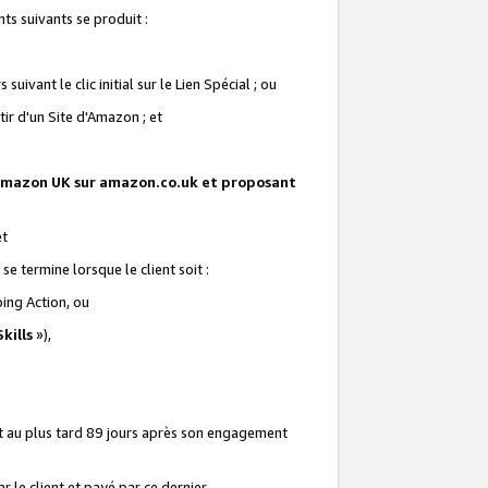
ts suivants se produit :
vant le clic initial sur le Lien Spécial ; ou
ir d'un Site d'Amazon ; et
te Amazon UK sur amazon.co.uk et proposant
et
e termine lorsque le client soit :
ping Action, ou
kills
»),
it au plus tard 89 jours après son engagement
 le client et payé par ce dernier.