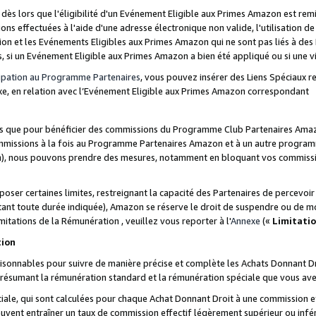
s lors que l'éligibilité d'un Evénement Eligible aux Primes Amazon est remis
ions effectuées à l'aide d'une adresse électronique non valide, l'utilisation d
on et les Evénements Eligibles aux Primes Amazon qui ne sont pas liés à des 
s, si un Evénement Eligible aux Primes Amazon a bien été appliqué ou si une vio
cipation au Programme Partenaires
, vous pouvez insérer des Liens Spéciaux 
xe, en relation avec l’Evénement Eligible aux Primes Amazon correspondant
sées que pour bénéficier des commissions du Programme Club Partenaires Amaz
mmissions à la fois au Programme Partenaires Amazon et à un autre programme
on), nous pouvons prendre des mesures, notamment en bloquant vos commission
oser certaines limites, restreignant la capacité des Partenaires de percevo
stant toute durée indiquée), Amazon se réserve le droit de suspendre ou de m
mitations de la Rémunération , veuillez vous reporter à l'
Annexe
(«
Limitati
tion
sonnables pour suivre de manière précise et complète les Achats Donnant Dro
ts résumant la rémunération standard et la rémunération spéciale que vous av
ale, qui sont calculées pour chaque Achat Donnant Droit à une commission e
uvent entraîner un taux de commission effectif légèrement supérieur ou infér