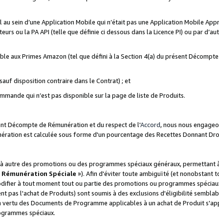
ial au sein d’une Application Mobile qui n’était pas une Application Mobile Ap
eurs ou la PA API (telle que définie ci dessous dans la Licence PI) ou par d’au
igible aux Primes Amazon (tel que défini à la Section 4(a) du présent Décomp
auf disposition contraire dans le Contrat) ; et
ommande qui n’est pas disponible sur la page de liste de Produits.
sent Décompte de Rémunération et du respect de l'
Accord
, nous nous engageo
nération est calculée sous forme d'un pourcentage des Recettes Donnant Dro
 autre des promotions ou des programmes spéciaux généraux, permettant à t
«
Rémunération Spéciale
»). Afin d'éviter toute ambiguïté (et nonobstant t
difier à tout moment tout ou partie des promotions ou programmes spéciaux.
 pas l'achat de Produits) sont soumis à des exclusions d'éligibilité semblabl
n vertu des Documents de Programme applicables à un achat de Produit s'app
rogrammes spéciaux.