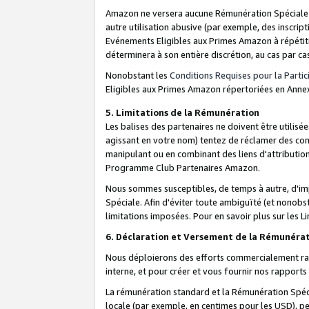
Amazon ne versera aucune Rémunération Spéciale dè
autre utilisation abusive (par exemple, des inscript
Evénements Eligibles aux Primes Amazon à répétiti
déterminera à son entière discrétion, au cas par ca
Nonobstant les
Conditions Requises pour la Parti
Eligibles aux Primes Amazon répertoriées en Anne
5. Limitations de la Rémunération
Les balises des partenaires ne doivent être utili
agissant en votre nom) tentez de réclamer des co
manipulant ou en combinant des liens d'attributi
Programme Club Partenaires Amazon.
Nous sommes susceptibles, de temps à autre, d'imp
Spéciale. Afin d'éviter toute ambiguïté (et nonob
limitations imposées. Pour en savoir plus sur les Li
6. Déclaration et Versement de la Rémunéra
Nous déploierons des efforts commercialement rai
interne, et pour créer et vous fournir nos rappor
La rémunération standard et la Rémunération Spéci
locale (par exemple, en centimes pour les USD), pe