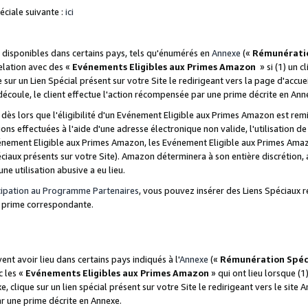
ciale suivante :
ici
disponibles dans certains pays, tels qu'énumérés en
Annexe
(«
Rémunérati
relation avec des «
Evénements Eligibles aux Primes Amazon
» si (1) un c
 sur un Lien Spécial présent sur votre Site le redirigeant vers la page d'acc
 découle, le client effectue l'action récompensée par une prime décrite en Ann
s lors que l'éligibilité d'un Evénement Eligible aux Primes Amazon est remis
ions effectuées à l'aide d'une adresse électronique non valide, l'utilisation d
nement Eligible aux Primes Amazon, les Evénement Eligible aux Primes Amazo
ciaux présents sur votre Site). Amazon déterminera à son entière discrétion, 
ne utilisation abusive a eu lieu.
cipation au Programme Partenaires
, vous pouvez insérer des Liens Spéciaux r
la prime correspondante.
t avoir lieu dans certains pays indiqués à l'
Annexe
(«
Rémunération Spéc
c les «
Evénements Eligibles aux Primes Amazon
» qui ont lieu lorsque (1)
 clique sur un lien spécial présent sur votre Site le redirigeant vers le site 
ar une prime décrite en Annexe.