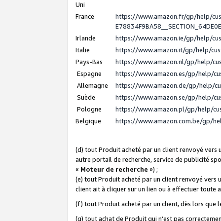
Uni
France
https://www.amazon.fr/gp/help/c
E78834F9BA58__SECTION_64DE0
Irlande
https://www.amazon.ie/gp/help/c
Italie
https://www.amazon.it/gp/help/cu
Pays-Bas
https://www.amazon.nl/gp/help/c
Espagne
https://www.amazon.es/gp/help/c
Allemagne
https://www.amazon.de/gp/help/c
Suède
https://www.amazon.se/gp/help/c
Pologne
https://www.amazon.pl/gp/help/c
Belgique
https://www.amazon.com.be/gp/h
(d) tout Produit acheté par un client renvoyé vers
autre portail de recherche, service de publicité sp
«
Moteur de recherche
») ;
(e) tout Produit acheté par un client renvoyé vers 
client ait à cliquer sur un lien ou à effectuer toute 
(f) tout Produit acheté par un client, dès lors que
(g) tout achat de Produit qui n’est pas correctemen