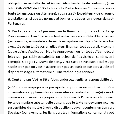
obligation essentielle de cet Accord. Afin d’éviter toute confusion, (i) a
la loi CAN-SPAM de 2003, la Loi sur la Protection des Consommateurs s
toute loi analogue ou ultérieure), vous êtes l’« Expéditeur » de chaque 
législation, ainsi que les normes et bonnes pratiques en vigueur du s
Partenaires.
5. Partage de Liens Spéciaux par le Biais de Logiciels et de Pér
Programme ou Lien Spécial ou tout autre lien vers un Site d'Amazon, au su
(par exemple, un module externe de navigation, un objet d'aide, une ba
exécutée ou installée par un utilisateur final) sur tout appareil, y comp
(autre qu'une Application Mobile Approuvée); ou (b) tout boîtier-décod
télévision par câble ou satellite, un lecteur de flux vidéo en continu, un
exemple, GoogleTV, Bravia de Sony, Viera Cast de Panasonic ou les Appli
n’utiliserez pas ou vous n’autoriserez pas un quelconque tiers à utili
d'apprentissage automatique ou une technologie connexe.
6. Contenu sur Votre Site.
Vous endossez l'entière responsabilité du
(a) Vous vous engagez à ne pas ajouter, supprimer ou modifier tout Co
informations supplémentaires ; vous êtes cependant autorisé(e) à modi
manière à conserver les proportions d’origine de l’image ou à tronquer
texte de manière substantielle ou sans que le texte ne devienne incorr
susceptibles de mettre à votre disposition peuvent contenir un lien ver
Spéciaux (par exemple, les liens vers les informations concernant la poli