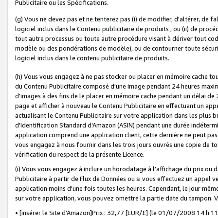
Publicitaire ou les Spécifications.
(g) Vous ne devez pas et ne tenterez pas (i) de modifier, d'altérer, de f
logiciel inclus dans le Contenu publicitaire de produits ; ou (ii) de proc
tout autre processus ou toute autre procédure visant à dériver tout c
modèle ou des pondérations de modèle), ou de contourner toute sécurité a
logiciel inclus dans le contenu publicitaire de produits.
(h) Vous vous engagez à ne pas stocker ou placer en mémoire cache tou
du Contenu Publicitaire composé d'une image pendant 24 heures maxim
d'images à des fins de le placer en mémoire cache pendant un délai de
page et afficher à nouveau le Contenu Publicitaire en effectuant un app
actualisant le Contenu Publicitaire sur votre application dans les plus 
d'Identification Standard d'Amazon (ASIN) pendant une durée indéterminé
application comprend une application client, cette dernière ne peut pa
vous engagez à nous fournir dans les trois jours ouvrés une copie de tou
vérification du respect de la présente Licence.
(i) Vous vous engagez à inclure un horodatage à l'affichage du prix ou 
Publicitaire à partir de Flux de Données ou si vous effectuez un appel ve
application moins d'une fois toutes les heures. Cependant, le jour même
sur votre application, vous pouvez omettre la partie date du tampon.
• [insérer le Site d'Amazon]Prix : 32,77 [EUR/£] (le 01/07/2008 14 h 11 