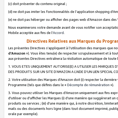
(c) doit présenter du contenu original ;
(d) ne doit pas imiter les fonctionnalités de l'application shopping d'Am
(e) ne doit pas héberger ou afficher des pages web d'Amazon dans de
Nous examinerons votre demande avant de vous notifier son acceptatio
Mobile acceptée aux fins de l'
Accord
.
Directives Relatives aux Marques du Progra
Les présentes Directives s'appliquent à l'utilisation des marques que
d'Amazon
»). Vous êtes tenu(e) de respecter scrupuleusement et à tou
aux présentes Directives entraînera la résiliation automatique de toute
1. VOUS ETES UNIQUEMENT AUTORISE(E) A UTILISER LES MARQUES D'
DES PRODUITS SUR UN SITE D'AMAZON A L'AIDE D'UN LIEN SPECIAL 
2. Votre utilisation des Marques d'Amazon doit (i) respecter la dernière
Programme (tels que définis dans le «
Décompte de rémunération
»).
3. Vous pouvez utiliser les Marques d'Amazon uniquement aux fins expr
d'utiliser ou d'afficher les Marques (i) d’une manière qui suggérerait un
produits ou services ; (iii) d’une manière qui, à notre discrétion, limit
mails ou des documents hors ligne (dans tout document imprimé, publip
orale par exemple).