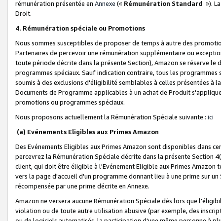
rémunération présentée en
Annexe
(«
Rémunération Standard
»). L
Droit.
4. Rémunération spéciale ou Promotions
Nous sommes susceptibles de proposer de temps à autre des promotion
Partenaires de percevoir une rémunération supplémentaire ou exceptio
toute période décrite dans la présente Section), Amazon se réserve le
programmes spéciaux. Sauf indication contraire, tous les programmes s
soumis à des exclusions d'éligibilité semblables à celles présentées à 
Documents de Programme applicables à un achat de Produit s'appliquera
promotions ou programmes spéciaux.
Nous proposons actuellement la Rémunération Spéciale suivante :
ici
(a) Evénements Eligibles aux Primes Amazon
Des Evénements Eligibles aux Primes Amazon sont disponibles dans cer
percevrez la Rémunération Spéciale décrite dans la présente Section 4(
client, qui doit être éligible à l'Evénement Eligible aux Primes Amazon te
vers la page d'accueil d'un programme donnant lieu à une prime sur un Si
récompensée par une prime décrite en Annexe.
Amazon ne versera aucune Rémunération Spéciale dès lors que l'éligibi
violation ou de toute autre utilisation abusive (par exemple, des inscrip
ou de logiciels automatisés, la participation d'une même personne à p