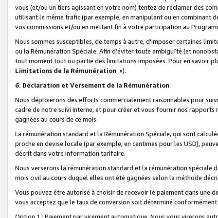
vous (et/ou un tiers agissant en votre nom) tentez de réclamer des c
utilisant le même trafic (par exemple, en manipulant ou en combinant 
vos commissions et/ou en mettant fin à votre participation au Progra
Nous sommes susceptibles, de temps à autre, d'imposer certaines limit
ou la Rémunération Spéciale. Afin d'éviter toute ambiguïté (et nonobst
tout moment tout ou partie des limitations imposées. Pour en savoir plus
Limitations de la Rémunération
»).
6. Déclaration et Versement de la Rémunération
Nous déploierons des efforts commercialement raisonnables pour suivr
cadre de notre suivi interne, et pour créer et vous fournir nos rapport
gagnées au cours de ce mois.
La rémunération standard et la Rémunération Spéciale, qui sont calcul
proche en devise locale (par exemple, en centimes pour les USD), peuve
décrit dans votre information tarifaire.
Nous verserons la rémunération standard et la rémunération spéciale da
mois civil au cours duquel elles ont été gagnées selon la méthode décr
Vous pouvez être autorisé à choisir de recevoir le paiement dans une dev
vous acceptez que le taux de conversion soit déterminé conformément
Option 1 : Paiement par virement automatique.
Nous vous virerons aut