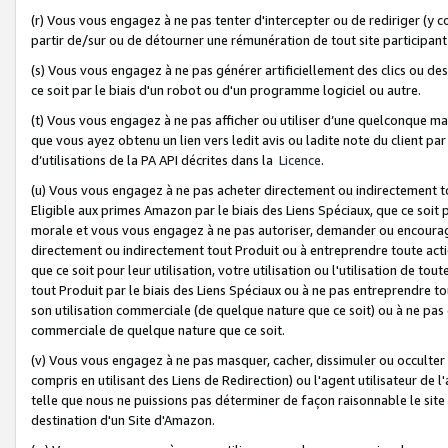
(r) Vous vous engagez à ne pas tenter d'intercepter ou de rediriger (y comp
partir de/sur ou de détourner une rémunération de tout site participa
(s) Vous vous engagez à ne pas générer artificiellement des clics ou de
ce soit par le biais d'un robot ou d'un programme logiciel ou autre.
(t) Vous vous engagez à ne pas afficher ou utiliser d’une quelconque man
que vous ayez obtenu un lien vers ledit avis ou ladite note du client par
d’utilisations de la PA API décrites dans la
Licence
.
(u) Vous vous engagez à ne pas acheter directement ou indirectement t
Eligible aux primes Amazon par le biais des Liens Spéciaux, que ce soit 
morale et vous vous engagez à ne pas autoriser, demander ou encourager
directement ou indirectement tout Produit ou à entreprendre toute acti
que ce soit pour leur utilisation, votre utilisation ou l'utilisation de
tout Produit par le biais des Liens Spéciaux ou à ne pas entreprendre t
son utilisation commerciale (de quelque nature que ce soit) ou à ne pas o
commerciale de quelque nature que ce soit.
(v) Vous vous engagez à ne pas masquer, cacher, dissimuler ou occulter 
compris en utilisant des Liens de Redirection) ou l'agent utilisateur de 
telle que nous ne puissions pas déterminer de façon raisonnable le site ou
destination d'un Site d'Amazon.