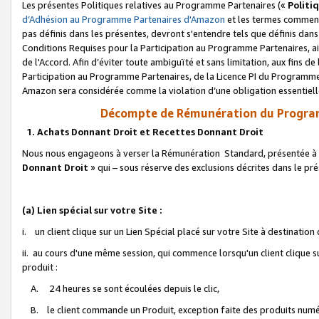
Les présentes Politiques relatives au Programme Partenaires («
Politi
d’Adhésion au Programme Partenaires d'Amazon
et les termes commenç
pas définis dans les présentes, devront s'entendre tels que définis dans 
Conditions Requises pour la Participation au Programme Partenaires, ai
de l'Accord. Afin d’éviter toute ambiguïté et sans limitation, aux fins de
Participation au Programme Partenaires, de la Licence PI du Programme 
Amazon sera considérée comme la violation d’une obligation essentielle
Décompte de Rémunération du Program
1. Achats Donnant Droit et Recettes Donnant Droit
Nous nous engageons à verser la Rémunération Standard, présentée à l
Donnant Droit
» qui – sous réserve des exclusions décrites dans le p
(a) Lien spécial sur votre Site :
i. un client clique sur un Lien Spécial placé sur votre Site à destination
ii. au cours d'une même session, qui commence lorsqu'un client clique s
produit :
A. 24 heures se sont écoulées depuis le clic,
B. le client commande un Produit, exception faite des produits numéri