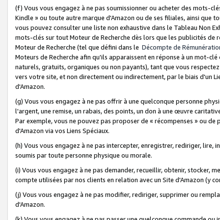
(f) Vous vous engagez à ne pas soumissionner ou acheter des mots-clés,
Kindle » ou toute autre marque d'Amazon ou de ses filiales, ainsi que t
vous pouvez consulter une liste non exhaustive dans le Tableau Non Ex
mots-clés sur tout Moteur de Recherche dès lors que les publicités de 
Moteur de Recherche (tel que défini dans le
Décompte de Rémunératio
Moteurs de Recherche afin qu'ils apparaissent en réponse à un mot-clé o
naturels, gratuits, organiques ou non payants), tant que vous respectez 
vers votre site, et non directement ou indirectement, par le biais d'un Li
d'Amazon.
(g) Vous vous engagez à ne pas offrir à une quelconque personne physi
l'argent, une remise, un rabais, des points, un don à une œuvre caritativ
Par exemple, vous ne pouvez pas proposer de « récompenses » ou de p
d'Amazon via vos Liens Spéciaux.
(h) Vous vous engagez à ne pas intercepter, enregistrer, rediriger, lire
soumis par toute personne physique ou morale.
(i) Vous vous engagez à ne pas demander, recueillir, obtenir, stocker, 
compte utilisées par nos clients en relation avec un Site d'Amazon (y c
(j) Vous vous engagez à ne pas modifier, rediriger, supprimer ou rempla
d'Amazon.
(k) Vous vous engagez à ne pas passer une quelconque commande ou init