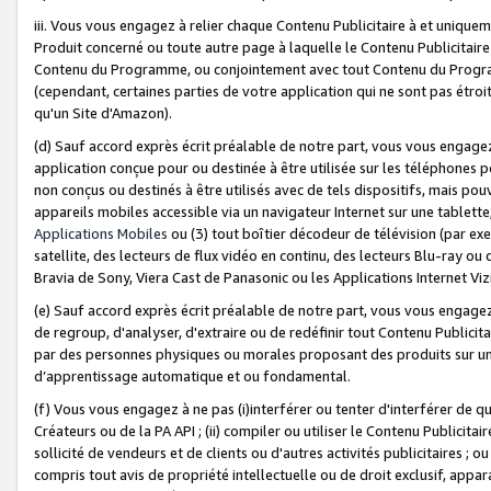
iii. Vous vous engagez à relier chaque Contenu Publicitaire à et uniqu
Produit concerné ou toute autre page à laquelle le Contenu Publicitaire
Contenu du Programme, ou conjointement avec tout Contenu du Programm
(cependant, certaines parties de votre application qui ne sont pas étroi
qu'un Site d'Amazon).
(d) Sauf accord exprès écrit préalable de notre part, vous vous engagez à
application conçue pour ou destinée à être utilisée sur les téléphones p
non conçus ou destinés à être utilisés avec de tels dispositifs, mais pouv
appareils mobiles accessible via un navigateur Internet sur une tablett
Applications Mobiles
ou (3) tout boîtier décodeur de télévision (par ex
satellite, des lecteurs de flux vidéo en continu, des lecteurs Blu-ray o
Bravia de Sony, Viera Cast de Panasonic ou les Applications Internet Viz
(e) Sauf accord exprès écrit préalable de notre part, vous vous engagez 
de regroup, d'analyser, d'extraire ou de redéfinir tout Contenu Publicitai
par des personnes physiques ou morales proposant des produits sur un
d’apprentissage automatique et ou fondamental.
(f) Vous vous engagez à ne pas (i)interférer ou tenter d'interférer de 
Créateurs ou de la PA API ; (ii) compiler ou utiliser le Contenu Publicita
sollicité de vendeurs et de clients ou d'autres activités publicitaires ; ou (
compris tout avis de propriété intellectuelle ou de droit exclusif, appar