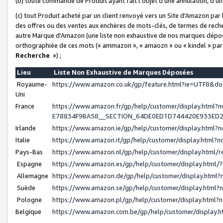
(b) toute commande de Produit ayant fait l'objet d'une annulation, d'u
(c) tout Produit acheté par un client renvoyé vers un Site d'Amazon par
des offres ou des ventes aux enchères de mots-clés, de termes de reche
autre Marque d'Amazon (une liste non exhaustive de nos marques déposée
orthographiée de ces mots (« ammazon », « amaozn » ou « kindel » par
Recherche
») ;
Lieu
Liste Non Exhaustive de Marques Déposées
Royaume-
https://www.amazon.co.uk/gp/feature.html?ie=UTF8&
Uni
France
https://www.amazon.fr/gp/help/customer/display.ht
E78834F9BA58__SECTION_64DE0ED1D744420E933ED
Irlande
https://www.amazon.ie/gp/help/customer/display.htm
Italie
https://www.amazon.it/gp/help/customer/display.html
Pays-Bas
https://www.amazon.nl/gp/help/customer/display.html
Espagne
https://www.amazon.es/gp/help/customer/display.html
Allemagne
https://www.amazon.de/gp/help/customer/display.htm
Suède
https://www.amazon.se/gp/help/customer/display.htm
Pologne
https://www.amazon.pl/gp/help/customer/display.html
Belgique
https://www.amazon.com.be/gp/help/customer/displa