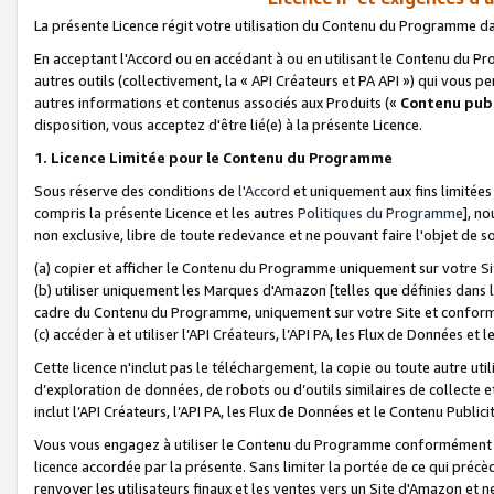
La présente Licence régit votre utilisation du Contenu du Programme d
En acceptant l'Accord ou en accédant à ou en utilisant le Contenu du P
autres outils (collectivement, la «
API Créateurs et PA API
») qui vous pe
autres informations et contenus associés aux Produits («
Contenu publ
disposition, vous acceptez d'être lié(e) à la présente Licence.
1. Licence Limitée pour le Contenu du Programme
Sous réserve des conditions de
l'Accord
et uniquement aux fins limitées
compris la présente Licence et les autres
Politiques du Programme
], n
non exclusive, libre de toute redevance et ne pouvant faire l'objet de so
(a) copier et afficher le Contenu du Programme uniquement sur votre Si
(b) utiliser uniquement les Marques d'Amazon [telles que définies dans 
cadre du Contenu du Programme, uniquement sur votre Site et confo
(c) accéder à et utiliser l’API Créateurs, l’API PA, les Flux de Données e
Cette licence n'inclut pas le téléchargement, la copie ou toute autre util
d’exploration de données, de robots ou d’outils similaires de collecte
inclut l’API Créateurs, l’API PA, les Flux de Données et le Contenu Publici
Vous vous engagez à utiliser le Contenu du Programme conformément a
licence accordée par la présente. Sans limiter la portée de ce qui pré
renvoyer les utilisateurs finaux et les ventes vers un Site d'Amazon et