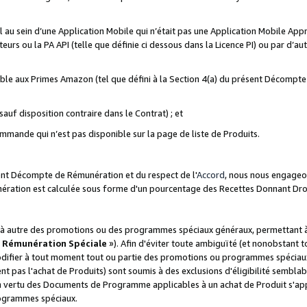
ial au sein d’une Application Mobile qui n’était pas une Application Mobile Ap
eurs ou la PA API (telle que définie ci dessous dans la Licence PI) ou par d’au
igible aux Primes Amazon (tel que défini à la Section 4(a) du présent Décomp
auf disposition contraire dans le Contrat) ; et
ommande qui n’est pas disponible sur la page de liste de Produits.
sent Décompte de Rémunération et du respect de l'
Accord
, nous nous engageo
nération est calculée sous forme d'un pourcentage des Recettes Donnant Dro
 autre des promotions ou des programmes spéciaux généraux, permettant à t
«
Rémunération Spéciale
»). Afin d'éviter toute ambiguïté (et nonobstant t
difier à tout moment tout ou partie des promotions ou programmes spéciaux.
 pas l'achat de Produits) sont soumis à des exclusions d'éligibilité semblabl
n vertu des Documents de Programme applicables à un achat de Produit s'app
rogrammes spéciaux.