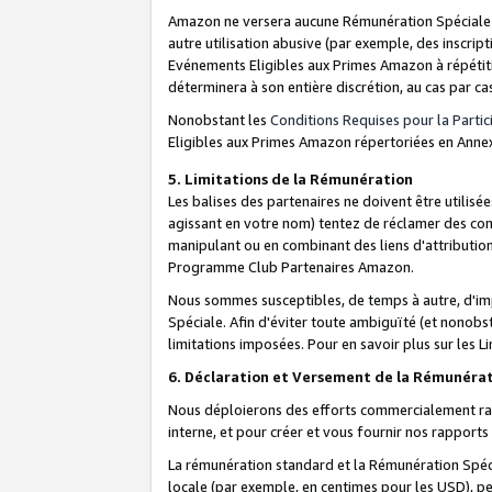
Amazon ne versera aucune Rémunération Spéciale dè
autre utilisation abusive (par exemple, des inscript
Evénements Eligibles aux Primes Amazon à répétiti
déterminera à son entière discrétion, au cas par ca
Nonobstant les
Conditions Requises pour la Parti
Eligibles aux Primes Amazon répertoriées en Anne
5. Limitations de la Rémunération
Les balises des partenaires ne doivent être utili
agissant en votre nom) tentez de réclamer des co
manipulant ou en combinant des liens d'attributi
Programme Club Partenaires Amazon.
Nous sommes susceptibles, de temps à autre, d'imp
Spéciale. Afin d'éviter toute ambiguïté (et nonob
limitations imposées. Pour en savoir plus sur les Li
6. Déclaration et Versement de la Rémunéra
Nous déploierons des efforts commercialement rai
interne, et pour créer et vous fournir nos rappor
La rémunération standard et la Rémunération Spéci
locale (par exemple, en centimes pour les USD), pe