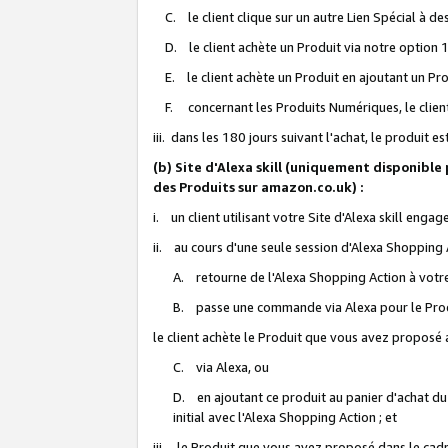
C. le client clique sur un autre Lien Spécial à de
D. le client achète un Produit via notre option 1-
E. le client achète un Produit en ajoutant un Produ
F. concernant les Produits Numériques, le client 
iii. dans les 180 jours suivant l'achat, le produit e
(b) Site d'Alexa skill (uniquement disponible
des Produits sur amazon.co.uk) :
i. un client utilisant votre Site d'Alexa skill enga
ii. au cours d'une seule session d'Alexa Shopping 
A. retourne de l'Alexa Shopping Action à votre
B. passe une commande via Alexa pour le Prod
le client achète le Produit que vous avez proposé a
C. via Alexa, ou
D. en ajoutant ce produit au panier d'achat du
initial avec l'Alexa Shopping Action ; et
iii. le Produit que vous avez proposé dans le cadre