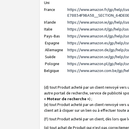
Uni
France
https://www.amazon.fr/gp/help/c
E78834F9BA58__SECTION_64DE0
Irlande
https://www.amazon.ie/gp/help/c
Italie
https://www.amazon.it/gp/help/cu
Pays-Bas
https://www.amazon.nl/gp/help/c
Espagne
https://www.amazon.es/gp/help/c
Allemagne
https://www.amazon.de/gp/help/c
Suède
https://www.amazon.se/gp/help/c
Pologne
https://www.amazon.pl/gp/help/c
Belgique
https://www.amazon.com.be/gp/h
(d) tout Produit acheté par un client renvoyé vers
autre portail de recherche, service de publicité sp
«
Moteur de recherche
») ;
(e) tout Produit acheté par un client renvoyé vers 
client ait à cliquer sur un lien ou à effectuer toute 
(f) tout Produit acheté par un client, dès lors que
(g) tout achat de Produit qui n’est pas correctemen