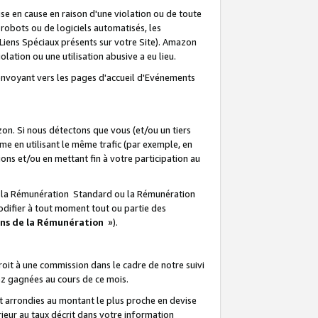
e en cause en raison d'une violation ou de toute
e robots ou de logiciels automatisés, les
Liens Spéciaux présents sur votre Site). Amazon
lation ou une utilisation abusive a eu lieu.
renvoyant vers les pages d'accueil d'Evénements
on. Si nous détectons que vous (et/ou un tiers
 en utilisant le même trafic (par exemple, en
s et/ou en mettant fin à votre participation au
ir la Rémunération Standard ou la Rémunération
odifier à tout moment tout ou partie des
ons de la Rémunération
»).
it à une commission dans le cadre de notre suivi
ez gagnées au cours de ce mois.
t arrondies au montant le plus proche en devise
ieur au taux décrit dans votre information