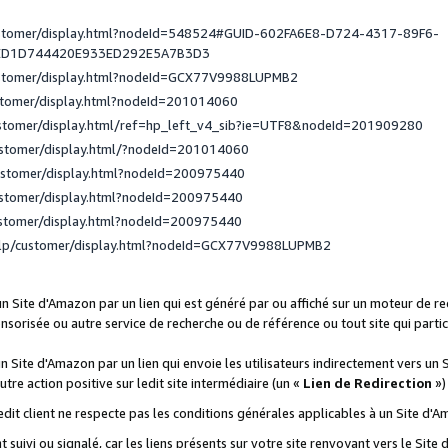
ustomer/display.html?nodeId=548524#GUID-602FA6E8-D724-4317-89F6-
ED1D744420E933ED292E5A7B3D3
ustomer/display.html?nodeId=GCX77V9988LUPMB2
stomer/display.html?nodeId=201014060
ustomer/display.html/ref=hp_left_v4_sib?ie=UTF8&nodeId=201909280
ustomer/display.html/?nodeId=201014060
ustomer/display.html?nodeId=200975440
ustomer/display.html?nodeId=200975440
ustomer/display.html?nodeId=200975440
elp/customer/display.html?nodeId=GCX77V9988LUPMB2
 un Site d'Amazon par un lien qui est généré par ou affiché sur un moteur de 
onsorisée ou autre service de recherche ou de référence ou tout site qui part
un Site d'Amazon par un lien qui envoie les utilisateurs indirectement vers un 
autre action positive sur ledit site intermédiaire (un «
Lien de Redirection
»)
 ledit client ne respecte pas les conditions générales applicables à un Site d'
t suivi ou signalé, car les liens présents sur votre site renvoyant vers le Si