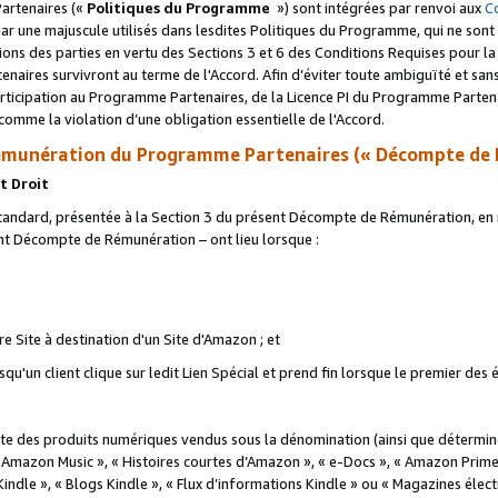
artenaires («
Politiques du Programme
») sont intégrées par renvoi aux
C
r une majuscule utilisés dans lesdites Politiques du Programme, qui ne sont 
ations des parties en vertu des Sections 3 et 6 des Conditions Requises pour l
naires survivront au terme de l'Accord. Afin d’éviter toute ambiguïté et sans l
rticipation au Programme Partenaires, de la Licence PI du Programme Partenai
mme la violation d’une obligation essentielle de l'Accord.
munération du Programme Partenaires (« Décompte de 
t Droit
ndard, présentée à la Section 3 du présent Décompte de Rémunération, en r
ent Décompte de Rémunération – ont lieu lorsque :
tre Site à destination d'un Site d'Amazon ; et
u'un client clique sur ledit Lien Spécial et prend fin lorsque le premier des
 des produits numériques vendus sous la dénomination (ainsi que déterminé 
 Amazon Music », « Histoires courtes d’Amazon », « e-Docs », « Amazon Prim
 Kindle », « Blogs Kindle », « Flux d’informations Kindle » ou « Magazines éle