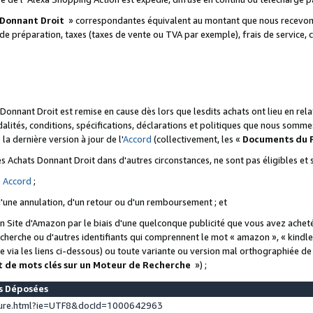
 Donnant Droit
» correspondantes équivalent au montant que nous recevons
 de préparation, taxes (taxes de vente ou TVA par exemple), frais de service, c
s Donnant Droit est remise en cause dès lors que lesdits achats ont lieu en r
lités, conditions, spécifications, déclarations et politiques que nous somme
a dernière version à jour de l'
Accord
(collectivement, les «
Documents du
 des Achats Donnant Droit dans d'autres circonstances, ne sont pas éligibles e
e
Accord
;
d'une annulation, d'un retour ou d'un remboursement ; et
 un Site d'Amazon par le biais d'une quelconque publicité que vous avez acheté
cherche ou d'autres identifiants qui comprennent le mot « amazon », « kindl
 via les liens ci-dessous) ou toute variante ou version mal orthographiée d
t de mots clés sur un Moteur de Recherche
») ;
es Déposées
ture.html?ie=UTF8&docId=1000642963