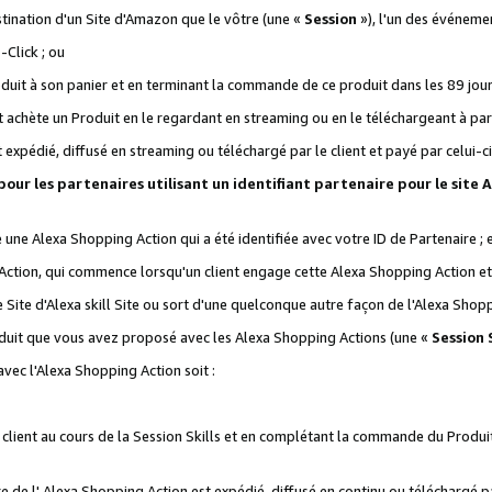
stination d'un Site d'Amazon que le vôtre (une «
Session
»), l'un des événemen
Click ; ou
it à son panier et en terminant la commande de ce produit dans les 89 jours sui
achète un Produit en le regardant en streaming ou en le téléchargeant à part
st expédié, diffusé en streaming ou téléchargé par le client et payé par celui-ci
 pour les partenaires utilisant un identifiant partenaire pour le si
ge une Alexa Shopping Action qui a été identifiée avec votre ID de Partenaire ; 
Action, qui commence lorsqu'un client engage cette Alexa Shopping Action et s
 Site d'Alexa skill Site ou sort d'une quelconque autre façon de l'Alexa Shop
uit que vous avez proposé avec les Alexa Shopping Actions (une «
Session S
vec l'Alexa Shopping Action soit :
 client au cours de la Session Skills et en complétant la commande du Produ
 de l' Alexa Shopping Action est expédié, diffusé en continu ou téléchargé par