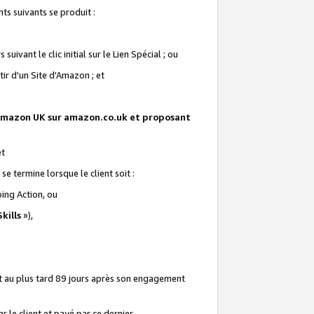
ts suivants se produit :
vant le clic initial sur le Lien Spécial ; ou
ir d'un Site d'Amazon ; et
te Amazon UK sur amazon.co.uk et proposant
et
e termine lorsque le client soit :
ping Action, ou
kills
»),
it au plus tard 89 jours après son engagement
 le client et payé par ce dernier.