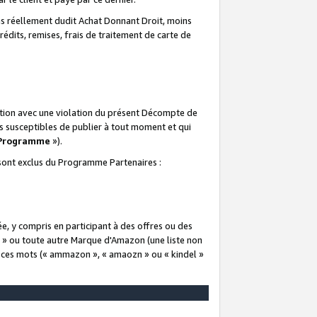
 réellement dudit Achat Donnant Droit, moins
rédits, remises, frais de traitement de carte de
elation avec une violation du présent Décompte de
s susceptibles de publier à tout moment et qui
 Programme
»).
t sont exclus du Programme Partenaires :
e, y compris en participant à des offres ou des
e » ou toute autre Marque d'Amazon (une liste non
e ces mots (« ammazon », « amaozn » ou « kindel »