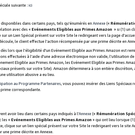
ciale suivante :
ici
disponibles dans certains pays, tels qu'énumérés en
Annexe
(«
Rémunérati
relation avec des «
Evénements Eligibles aux Primes Amazon
» si (1) un c
 sur un Lien Spécial présent sur votre Site le redirigeant vers la page d'acc
 découle, le client effectue l'action récompensée par une prime décrite en Ann
s lors que l'éligibilité d'un Evénement Eligible aux Primes Amazon est remis
ions effectuées à l'aide d'une adresse électronique non valide, l'utilisation d
nement Eligible aux Primes Amazon, les Evénement Eligible aux Primes Amazo
ciaux présents sur votre Site). Amazon déterminera à son entière discrétion, 
ne utilisation abusive a eu lieu.
cipation au Programme Partenaires
, vous pouvez insérer des Liens Spéciaux r
la prime correspondante.
t avoir lieu dans certains pays indiqués à l'
Annexe
(«
Rémunération Spéc
c les «
Evénements Eligibles aux Primes Amazon
» qui ont lieu lorsque (1)
 clique sur un lien spécial présent sur votre Site le redirigeant vers le site 
ar une prime décrite en Annexe.