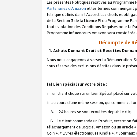
Les présentes Politiques relatives au Programme P
Partenaires d'Amazon
et les termes commençant pa
tels que définis dans l'Accord. Les droits et oblig
de la Section 3 de la Licence PI du Programme Parte
toute violation des Conditions Requises pour la Pa
Programme Influenceurs Amazon sera considérée co
Décompte de Ré
1. Achats Donnant Droit et Recettes Donnan
Nous nous engageons à verser la Rémunération Sta
sous réserve des exclusions décrites dans le prés
(a) Lien spécial sur votre Site :
i. un client clique sur un Lien Spécial placé sur vo
ii. au cours d'une même session, qui commence lorsq
A. 24 heures se sont écoulées depuis le clic,
B. le client commande un Produit, exception faite
téléchargement de logiciel Amazon ou un article «
Coin », « Livres électroniques Kindle », « Journaux