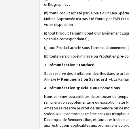
orthographiés ;
(h) tout Produit acheté par le biais d’un Lien Spéc
Mobile Approuvée n’a pas été fourni par l’API Créat
votre disposition ;
(i) tout Produit faisant l'objet d'un Evénement El
Spéciale correspondante) ;
(j) tout Produit acheté sous forme d'abonnement (s
(k) toute version préliminaire ou Produit en pré-c
3. Rémunération Standard
Sous réserve des limitations décrites dans le pré
Annexe
(«
Rémunération Standard
»). La Rému
4. Rémunération spéciale ou Promotions
Nous sommes susceptibles de proposer de temps à
rémunération supplémentaire ou exceptionnelle (
Amazon se réserve le droit de suspendre ou de mo
spéciaux ou promotions (même ceux qui n'impliquent
Décompte de Rémunération, et toute restriction e
aux restrictions applicables aux promotions ou p