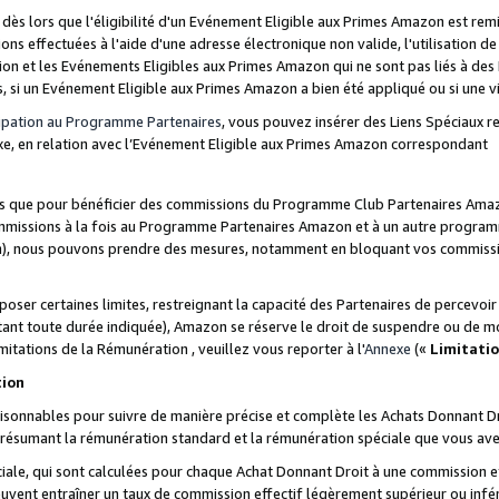
s lors que l'éligibilité d'un Evénement Eligible aux Primes Amazon est remis
ions effectuées à l'aide d'une adresse électronique non valide, l'utilisation d
on et les Evénements Eligibles aux Primes Amazon qui ne sont pas liés à des 
s, si un Evénement Eligible aux Primes Amazon a bien été appliqué ou si une vio
cipation au Programme Partenaires
, vous pouvez insérer des Liens Spéciaux 
xe, en relation avec l’Evénement Eligible aux Primes Amazon correspondant
sées que pour bénéficier des commissions du Programme Club Partenaires Amaz
mmissions à la fois au Programme Partenaires Amazon et à un autre programme
on), nous pouvons prendre des mesures, notamment en bloquant vos commission
oser certaines limites, restreignant la capacité des Partenaires de percevo
stant toute durée indiquée), Amazon se réserve le droit de suspendre ou de m
mitations de la Rémunération , veuillez vous reporter à l'
Annexe
(«
Limitati
tion
sonnables pour suivre de manière précise et complète les Achats Donnant Dro
ts résumant la rémunération standard et la rémunération spéciale que vous av
ale, qui sont calculées pour chaque Achat Donnant Droit à une commission e
uvent entraîner un taux de commission effectif légèrement supérieur ou infér