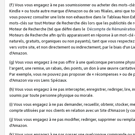
(f) Vous vous engagez à ne pas soumissionner ou acheter des mots-clés,
Kindle » ou toute autre marque d'Amazon ou de ses filiales, ainsi que t
vous pouvez consulter une liste non exhaustive dans le Tableau Non Ex
mots-clés sur tout Moteur de Recherche dès lors que les publicités de 
Moteur de Recherche (tel que défini dans le
Décompte de Rémunératio
Moteurs de Recherche afin qu'ils apparaissent en réponse à un mot-clé o
naturels, gratuits, organiques ou non payants), tant que vous respectez 
vers votre site, et non directement ou indirectement, par le biais d'un Li
d'Amazon.
(g) Vous vous engagez à ne pas offrir à une quelconque personne physi
l'argent, une remise, un rabais, des points, un don à une œuvre caritativ
Par exemple, vous ne pouvez pas proposer de « récompenses » ou de p
d'Amazon via vos Liens Spéciaux.
(h) Vous vous engagez à ne pas intercepter, enregistrer, rediriger, lire
soumis par toute personne physique ou morale.
(i) Vous vous engagez à ne pas demander, recueillir, obtenir, stocker, 
compte utilisées par nos clients en relation avec un Site d'Amazon (y c
(j) Vous vous engagez à ne pas modifier, rediriger, supprimer ou rempla
d'Amazon.
(k) Vous vous engagez à ne pas passer une quelconque commande ou init