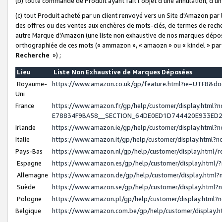
(b) toute commande de Produit ayant fait l'objet d'une annulation, d'u
(c) tout Produit acheté par un client renvoyé vers un Site d'Amazon par
des offres ou des ventes aux enchères de mots-clés, de termes de reche
autre Marque d'Amazon (une liste non exhaustive de nos marques déposée
orthographiée de ces mots (« ammazon », « amaozn » ou « kindel » par
Recherche
») ;
Lieu
Liste Non Exhaustive de Marques Déposées
Royaume-
https://www.amazon.co.uk/gp/feature.html?ie=UTF8&
Uni
France
https://www.amazon.fr/gp/help/customer/display.ht
E78834F9BA58__SECTION_64DE0ED1D744420E933ED
Irlande
https://www.amazon.ie/gp/help/customer/display.htm
Italie
https://www.amazon.it/gp/help/customer/display.html
Pays-Bas
https://www.amazon.nl/gp/help/customer/display.html
Espagne
https://www.amazon.es/gp/help/customer/display.html
Allemagne
https://www.amazon.de/gp/help/customer/display.htm
Suède
https://www.amazon.se/gp/help/customer/display.htm
Pologne
https://www.amazon.pl/gp/help/customer/display.html
Belgique
https://www.amazon.com.be/gp/help/customer/displa