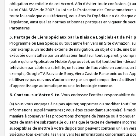
obligation essentielle de cet Accord. Afin d’éviter toute confusion, (i) a
la loi CAN-SPAM de 2003, la Loi sur la Protection des Consommateurs s
toute loi analogue ou ultérieure), vous êtes l’« Expéditeur » de chaque 
législation, ainsi que les normes et bonnes pratiques en vigueur du s
Partenaires.
5. Partage de Liens Spéciaux par le Biais de Logiciels et de Pér
Programme ou Lien Spécial ou tout autre lien vers un Site d'Amazon, au su
(par exemple, un module externe de navigation, un objet d'aide, une ba
exécutée ou installée par un utilisateur final) sur tout appareil, y comp
(autre qu'une Application Mobile Approuvée); ou (b) tout boîtier-décod
télévision par câble ou satellite, un lecteur de flux vidéo en continu, un
exemple, GoogleTV, Bravia de Sony, Viera Cast de Panasonic ou les Appli
n’utiliserez pas ou vous n’autoriserez pas un quelconque tiers à utili
d'apprentissage automatique ou une technologie connexe.
6. Contenu sur Votre Site.
Vous endossez l'entière responsabilité du
(a) Vous vous engagez à ne pas ajouter, supprimer ou modifier tout Co
informations supplémentaires ; vous êtes cependant autorisé(e) à modi
manière à conserver les proportions d’origine de l’image ou à tronquer
texte de manière substantielle ou sans que le texte ne devienne incorr
susceptibles de mettre à votre disposition peuvent contenir un lien ver
Spéciaux (par exemple, les liens vers les informations concernant la poli