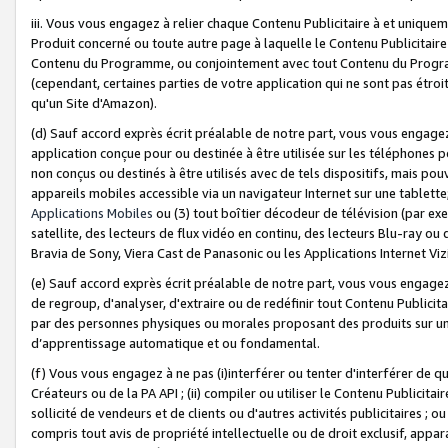
iii. Vous vous engagez à relier chaque Contenu Publicitaire à et uniqu
Produit concerné ou toute autre page à laquelle le Contenu Publicitaire
Contenu du Programme, ou conjointement avec tout Contenu du Programm
(cependant, certaines parties de votre application qui ne sont pas étroi
qu'un Site d'Amazon).
(d) Sauf accord exprès écrit préalable de notre part, vous vous engagez à
application conçue pour ou destinée à être utilisée sur les téléphones p
non conçus ou destinés à être utilisés avec de tels dispositifs, mais pouv
appareils mobiles accessible via un navigateur Internet sur une tablett
Applications Mobiles
ou (3) tout boîtier décodeur de télévision (par ex
satellite, des lecteurs de flux vidéo en continu, des lecteurs Blu-ray o
Bravia de Sony, Viera Cast de Panasonic ou les Applications Internet Viz
(e) Sauf accord exprès écrit préalable de notre part, vous vous engagez 
de regroup, d'analyser, d'extraire ou de redéfinir tout Contenu Publicitai
par des personnes physiques ou morales proposant des produits sur un
d’apprentissage automatique et ou fondamental.
(f) Vous vous engagez à ne pas (i)interférer ou tenter d'interférer de 
Créateurs ou de la PA API ; (ii) compiler ou utiliser le Contenu Publicita
sollicité de vendeurs et de clients ou d'autres activités publicitaires ; ou (
compris tout avis de propriété intellectuelle ou de droit exclusif, appar