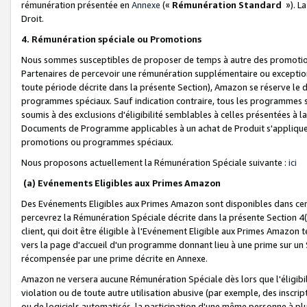
rémunération présentée en
Annexe
(«
Rémunération Standard
»). L
Droit.
4. Rémunération spéciale ou Promotions
Nous sommes susceptibles de proposer de temps à autre des promotion
Partenaires de percevoir une rémunération supplémentaire ou exceptio
toute période décrite dans la présente Section), Amazon se réserve le
programmes spéciaux. Sauf indication contraire, tous les programmes s
soumis à des exclusions d'éligibilité semblables à celles présentées à 
Documents de Programme applicables à un achat de Produit s'appliquera
promotions ou programmes spéciaux.
Nous proposons actuellement la Rémunération Spéciale suivante :
ici
(a) Evénements Eligibles aux Primes Amazon
Des Evénements Eligibles aux Primes Amazon sont disponibles dans cer
percevrez la Rémunération Spéciale décrite dans la présente Section 4(
client, qui doit être éligible à l'Evénement Eligible aux Primes Amazon te
vers la page d'accueil d'un programme donnant lieu à une prime sur un Si
récompensée par une prime décrite en Annexe.
Amazon ne versera aucune Rémunération Spéciale dès lors que l'éligibi
violation ou de toute autre utilisation abusive (par exemple, des inscrip
ou de logiciels automatisés, la participation d'une même personne à p