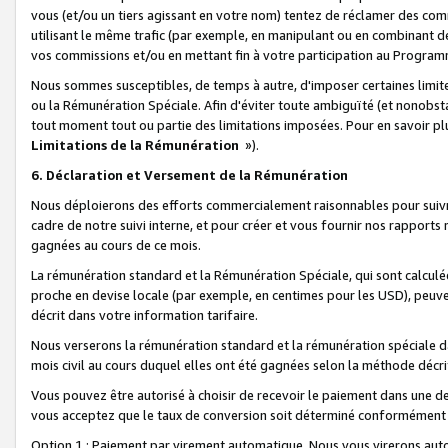
vous (et/ou un tiers agissant en votre nom) tentez de réclamer des c
utilisant le même trafic (par exemple, en manipulant ou en combinant 
vos commissions et/ou en mettant fin à votre participation au Progra
Nous sommes susceptibles, de temps à autre, d'imposer certaines limit
ou la Rémunération Spéciale. Afin d'éviter toute ambiguïté (et nonobst
tout moment tout ou partie des limitations imposées. Pour en savoir plus
Limitations de la Rémunération
»).
6. Déclaration et Versement de la Rémunération
Nous déploierons des efforts commercialement raisonnables pour suivr
cadre de notre suivi interne, et pour créer et vous fournir nos rapport
gagnées au cours de ce mois.
La rémunération standard et la Rémunération Spéciale, qui sont calcul
proche en devise locale (par exemple, en centimes pour les USD), peuve
décrit dans votre information tarifaire.
Nous verserons la rémunération standard et la rémunération spéciale da
mois civil au cours duquel elles ont été gagnées selon la méthode décr
Vous pouvez être autorisé à choisir de recevoir le paiement dans une dev
vous acceptez que le taux de conversion soit déterminé conformément
Option 1 : Paiement par virement automatique.
Nous vous virerons aut