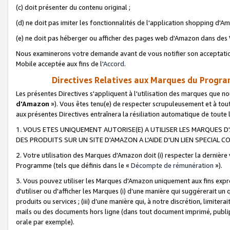
(c) doit présenter du contenu original ;
(d) ne doit pas imiter les fonctionnalités de l'application shopping d'Am
(e) ne doit pas héberger ou afficher des pages web d'Amazon dans de
Nous examinerons votre demande avant de vous notifier son acceptatio
Mobile acceptée aux fins de l'
Accord
.
Directives Relatives aux Marques du Progra
Les présentes Directives s'appliquent à l'utilisation des marques que
d'Amazon
»). Vous êtes tenu(e) de respecter scrupuleusement et à tou
aux présentes Directives entraînera la résiliation automatique de toute
1. VOUS ETES UNIQUEMENT AUTORISE(E) A UTILISER LES MARQUES D'
DES PRODUITS SUR UN SITE D'AMAZON A L'AIDE D'UN LIEN SPECIAL 
2. Votre utilisation des Marques d'Amazon doit (i) respecter la dernière
Programme (tels que définis dans le «
Décompte de rémunération
»).
3. Vous pouvez utiliser les Marques d'Amazon uniquement aux fins expr
d'utiliser ou d'afficher les Marques (i) d’une manière qui suggérerait un
produits ou services ; (iii) d’une manière qui, à notre discrétion, limit
mails ou des documents hors ligne (dans tout document imprimé, publip
orale par exemple).