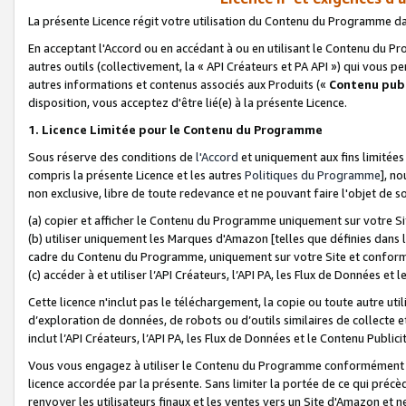
La présente Licence régit votre utilisation du Contenu du Programme d
En acceptant l'Accord ou en accédant à ou en utilisant le Contenu du P
autres outils (collectivement, la «
API Créateurs et PA API
») qui vous pe
autres informations et contenus associés aux Produits («
Contenu publ
disposition, vous acceptez d'être lié(e) à la présente Licence.
1. Licence Limitée pour le Contenu du Programme
Sous réserve des conditions de
l'Accord
et uniquement aux fins limitées
compris la présente Licence et les autres
Politiques du Programme
], n
non exclusive, libre de toute redevance et ne pouvant faire l'objet de so
(a) copier et afficher le Contenu du Programme uniquement sur votre Si
(b) utiliser uniquement les Marques d'Amazon [telles que définies dans 
cadre du Contenu du Programme, uniquement sur votre Site et confo
(c) accéder à et utiliser l’API Créateurs, l’API PA, les Flux de Données e
Cette licence n'inclut pas le téléchargement, la copie ou toute autre util
d’exploration de données, de robots ou d’outils similaires de collecte
inclut l’API Créateurs, l’API PA, les Flux de Données et le Contenu Publici
Vous vous engagez à utiliser le Contenu du Programme conformément a
licence accordée par la présente. Sans limiter la portée de ce qui pré
renvoyer les utilisateurs finaux et les ventes vers un Site d'Amazon et