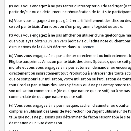
(r) Vous vous engagez à ne pas tenter d'intercepter ou de rediriger (y comp
partir de/sur ou de détourner une rémunération de tout site participa
(s) Vous vous engagez à ne pas générer artificiellement des clics ou de
ce soit par le biais d'un robot ou d'un programme logiciel ou autre.
(t) Vous vous engagez à ne pas afficher ou utiliser d’une quelconque man
que vous ayez obtenu un lien vers ledit avis ou ladite note du client par
d’utilisations de la PA API décrites dans la
Licence
.
(u) Vous vous engagez à ne pas acheter directement ou indirectement t
Eligible aux primes Amazon par le biais des Liens Spéciaux, que ce soit 
morale et vous vous engagez à ne pas autoriser, demander ou encourager
directement ou indirectement tout Produit ou à entreprendre toute acti
que ce soit pour leur utilisation, votre utilisation ou l'utilisation de
tout Produit par le biais des Liens Spéciaux ou à ne pas entreprendre t
son utilisation commerciale (de quelque nature que ce soit) ou à ne pas o
commerciale de quelque nature que ce soit.
(v) Vous vous engagez à ne pas masquer, cacher, dissimuler ou occulter 
compris en utilisant des Liens de Redirection) ou l'agent utilisateur de 
telle que nous ne puissions pas déterminer de façon raisonnable le site ou
destination d'un Site d'Amazon.