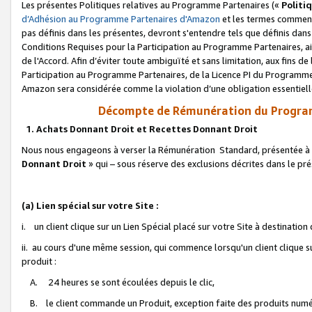
Les présentes Politiques relatives au Programme Partenaires («
Politi
d’Adhésion au Programme Partenaires d'Amazon
et les termes commenç
pas définis dans les présentes, devront s'entendre tels que définis dans 
Conditions Requises pour la Participation au Programme Partenaires, ai
de l'Accord. Afin d’éviter toute ambiguïté et sans limitation, aux fins de
Participation au Programme Partenaires, de la Licence PI du Programme 
Amazon sera considérée comme la violation d’une obligation essentielle
Décompte de Rémunération du Program
1. Achats Donnant Droit et Recettes Donnant Droit
Nous nous engageons à verser la Rémunération Standard, présentée à l
Donnant Droit
» qui – sous réserve des exclusions décrites dans le p
(a) Lien spécial sur votre Site :
i. un client clique sur un Lien Spécial placé sur votre Site à destination
ii. au cours d'une même session, qui commence lorsqu'un client clique s
produit :
A. 24 heures se sont écoulées depuis le clic,
B. le client commande un Produit, exception faite des produits numéri