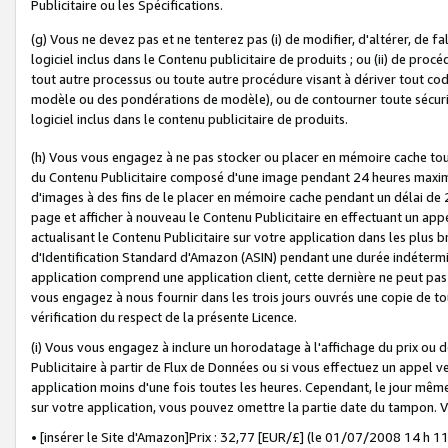
Publicitaire ou les Spécifications.
(g) Vous ne devez pas et ne tenterez pas (i) de modifier, d'altérer, de f
logiciel inclus dans le Contenu publicitaire de produits ; ou (ii) de proc
tout autre processus ou toute autre procédure visant à dériver tout c
modèle ou des pondérations de modèle), ou de contourner toute sécurité a
logiciel inclus dans le contenu publicitaire de produits.
(h) Vous vous engagez à ne pas stocker ou placer en mémoire cache tou
du Contenu Publicitaire composé d'une image pendant 24 heures maxim
d'images à des fins de le placer en mémoire cache pendant un délai de
page et afficher à nouveau le Contenu Publicitaire en effectuant un app
actualisant le Contenu Publicitaire sur votre application dans les plus 
d'Identification Standard d'Amazon (ASIN) pendant une durée indéterminé
application comprend une application client, cette dernière ne peut pa
vous engagez à nous fournir dans les trois jours ouvrés une copie de tou
vérification du respect de la présente Licence.
(i) Vous vous engagez à inclure un horodatage à l'affichage du prix ou 
Publicitaire à partir de Flux de Données ou si vous effectuez un appel ve
application moins d'une fois toutes les heures. Cependant, le jour même
sur votre application, vous pouvez omettre la partie date du tampon.
• [insérer le Site d'Amazon]Prix : 32,77 [EUR/£] (le 01/07/2008 14 h 11 