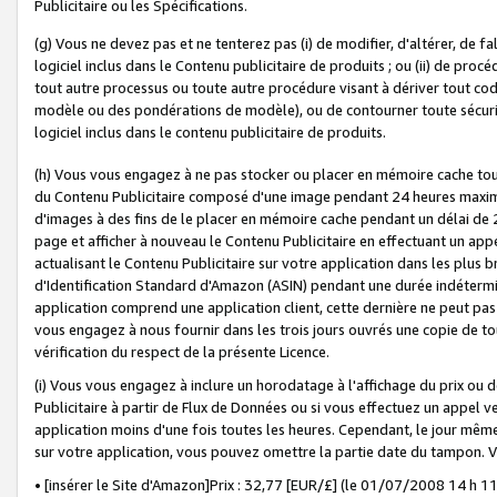
Publicitaire ou les Spécifications.
(g) Vous ne devez pas et ne tenterez pas (i) de modifier, d'altérer, de f
logiciel inclus dans le Contenu publicitaire de produits ; ou (ii) de proc
tout autre processus ou toute autre procédure visant à dériver tout c
modèle ou des pondérations de modèle), ou de contourner toute sécurité a
logiciel inclus dans le contenu publicitaire de produits.
(h) Vous vous engagez à ne pas stocker ou placer en mémoire cache tou
du Contenu Publicitaire composé d'une image pendant 24 heures maxim
d'images à des fins de le placer en mémoire cache pendant un délai de
page et afficher à nouveau le Contenu Publicitaire en effectuant un app
actualisant le Contenu Publicitaire sur votre application dans les plus 
d'Identification Standard d'Amazon (ASIN) pendant une durée indéterminé
application comprend une application client, cette dernière ne peut pa
vous engagez à nous fournir dans les trois jours ouvrés une copie de tou
vérification du respect de la présente Licence.
(i) Vous vous engagez à inclure un horodatage à l'affichage du prix ou 
Publicitaire à partir de Flux de Données ou si vous effectuez un appel ve
application moins d'une fois toutes les heures. Cependant, le jour même
sur votre application, vous pouvez omettre la partie date du tampon.
• [insérer le Site d'Amazon]Prix : 32,77 [EUR/£] (le 01/07/2008 14 h 11 