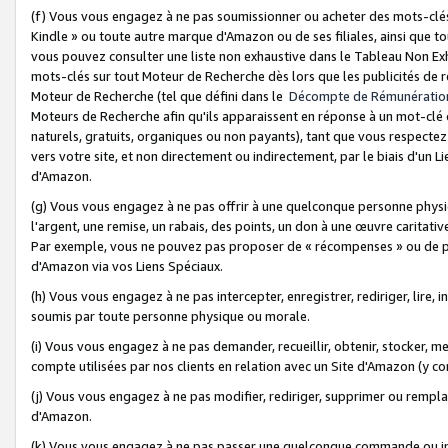
(f) Vous vous engagez à ne pas soumissionner ou acheter des mots-clés,
Kindle » ou toute autre marque d'Amazon ou de ses filiales, ainsi que t
vous pouvez consulter une liste non exhaustive dans le Tableau Non Ex
mots-clés sur tout Moteur de Recherche dès lors que les publicités de 
Moteur de Recherche (tel que défini dans le
Décompte de Rémunératio
Moteurs de Recherche afin qu'ils apparaissent en réponse à un mot-clé o
naturels, gratuits, organiques ou non payants), tant que vous respectez 
vers votre site, et non directement ou indirectement, par le biais d'un Li
d'Amazon.
(g) Vous vous engagez à ne pas offrir à une quelconque personne physi
l'argent, une remise, un rabais, des points, un don à une œuvre caritativ
Par exemple, vous ne pouvez pas proposer de « récompenses » ou de p
d'Amazon via vos Liens Spéciaux.
(h) Vous vous engagez à ne pas intercepter, enregistrer, rediriger, lire
soumis par toute personne physique ou morale.
(i) Vous vous engagez à ne pas demander, recueillir, obtenir, stocker, 
compte utilisées par nos clients en relation avec un Site d'Amazon (y c
(j) Vous vous engagez à ne pas modifier, rediriger, supprimer ou rempla
d'Amazon.
(k) Vous vous engagez à ne pas passer une quelconque commande ou init