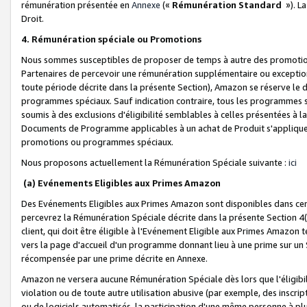
rémunération présentée en
Annexe
(«
Rémunération Standard
»). L
Droit.
4. Rémunération spéciale ou Promotions
Nous sommes susceptibles de proposer de temps à autre des promotion
Partenaires de percevoir une rémunération supplémentaire ou exceptio
toute période décrite dans la présente Section), Amazon se réserve le
programmes spéciaux. Sauf indication contraire, tous les programmes s
soumis à des exclusions d'éligibilité semblables à celles présentées à 
Documents de Programme applicables à un achat de Produit s'appliquera
promotions ou programmes spéciaux.
Nous proposons actuellement la Rémunération Spéciale suivante :
ici
(a) Evénements Eligibles aux Primes Amazon
Des Evénements Eligibles aux Primes Amazon sont disponibles dans cer
percevrez la Rémunération Spéciale décrite dans la présente Section 4(
client, qui doit être éligible à l'Evénement Eligible aux Primes Amazon te
vers la page d'accueil d'un programme donnant lieu à une prime sur un Si
récompensée par une prime décrite en Annexe.
Amazon ne versera aucune Rémunération Spéciale dès lors que l'éligibi
violation ou de toute autre utilisation abusive (par exemple, des inscrip
ou de logiciels automatisés, la participation d'une même personne à p