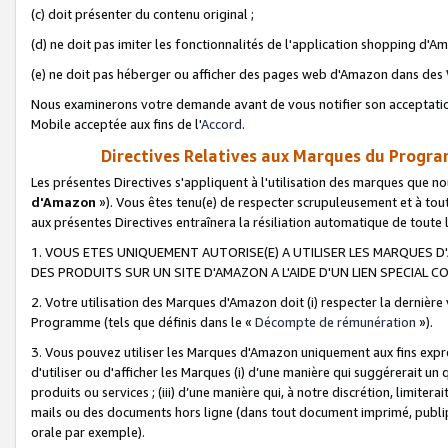
(c) doit présenter du contenu original ;
(d) ne doit pas imiter les fonctionnalités de l'application shopping d'Am
(e) ne doit pas héberger ou afficher des pages web d'Amazon dans de
Nous examinerons votre demande avant de vous notifier son acceptatio
Mobile acceptée aux fins de l'
Accord
.
Directives Relatives aux Marques du Progra
Les présentes Directives s'appliquent à l'utilisation des marques que
d'Amazon
»). Vous êtes tenu(e) de respecter scrupuleusement et à tou
aux présentes Directives entraînera la résiliation automatique de toute
1. VOUS ETES UNIQUEMENT AUTORISE(E) A UTILISER LES MARQUES D'
DES PRODUITS SUR UN SITE D'AMAZON A L'AIDE D'UN LIEN SPECIAL 
2. Votre utilisation des Marques d'Amazon doit (i) respecter la dernière
Programme (tels que définis dans le «
Décompte de rémunération
»).
3. Vous pouvez utiliser les Marques d'Amazon uniquement aux fins expr
d'utiliser ou d'afficher les Marques (i) d’une manière qui suggérerait un
produits ou services ; (iii) d’une manière qui, à notre discrétion, limit
mails ou des documents hors ligne (dans tout document imprimé, publip
orale par exemple).