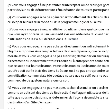
(r) Vous vous engagez à ne pas tenter d'intercepter ou de rediriger (y comp
partir de/sur ou de détourner une rémunération de tout site participa
(s) Vous vous engagez à ne pas générer artificiellement des clics ou de
ce soit par le biais d'un robot ou d'un programme logiciel ou autre.
(t) Vous vous engagez à ne pas afficher ou utiliser d’une quelconque man
que vous ayez obtenu un lien vers ledit avis ou ladite note du client par
d’utilisations de la PA API décrites dans la
Licence
.
(u) Vous vous engagez à ne pas acheter directement ou indirectement t
Eligible aux primes Amazon par le biais des Liens Spéciaux, que ce soit 
morale et vous vous engagez à ne pas autoriser, demander ou encourager
directement ou indirectement tout Produit ou à entreprendre toute acti
que ce soit pour leur utilisation, votre utilisation ou l'utilisation de
tout Produit par le biais des Liens Spéciaux ou à ne pas entreprendre t
son utilisation commerciale (de quelque nature que ce soit) ou à ne pas o
commerciale de quelque nature que ce soit.
(v) Vous vous engagez à ne pas masquer, cacher, dissimuler ou occulter 
compris en utilisant des Liens de Redirection) ou l'agent utilisateur de 
telle que nous ne puissions pas déterminer de façon raisonnable le site ou
destination d'un Site d'Amazon.