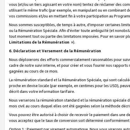
vous (et/ou un tiers agissant en votre nom) tentez de réclamer des c
utilisant le même trafic (par exemple, en manipulant ou en combinant 
vos commissions et/ou en mettant fin à votre participation au Progra
Nous sommes susceptibles, de temps à autre, d'imposer certaines limit
ou la Rémunération Spéciale. Afin d'éviter toute ambiguïté (et nonobst
tout moment tout ou partie des limitations imposées. Pour en savoir plus
Limitations de la Rémunération
»).
6. Déclaration et Versement de la Rémunération
Nous déploierons des efforts commercialement raisonnables pour suivr
cadre de notre suivi interne, et pour créer et vous fournir nos rapport
gagnées au cours de ce mois.
La rémunération standard et la Rémunération Spéciale, qui sont calcul
proche en devise locale (par exemple, en centimes pour les USD), peuve
décrit dans votre information tarifaire.
Nous verserons la rémunération standard et la rémunération spéciale da
mois civil au cours duquel elles ont été gagnées selon la méthode décr
Vous pouvez être autorisé à choisir de recevoir le paiement dans une dev
vous acceptez que le taux de conversion soit déterminé conformément
Option 1 : Paiement par virement automatique.
Nous vous virerons aut