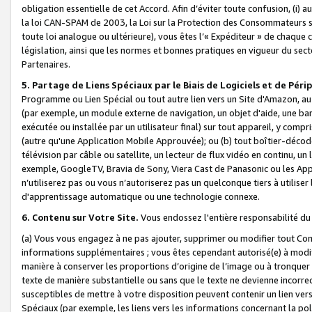
obligation essentielle de cet Accord. Afin d’éviter toute confusion, (i) a
la loi CAN-SPAM de 2003, la Loi sur la Protection des Consommateurs s
toute loi analogue ou ultérieure), vous êtes l’« Expéditeur » de chaque 
législation, ainsi que les normes et bonnes pratiques en vigueur du s
Partenaires.
5. Partage de Liens Spéciaux par le Biais de Logiciels et de Pér
Programme ou Lien Spécial ou tout autre lien vers un Site d'Amazon, au su
(par exemple, un module externe de navigation, un objet d'aide, une ba
exécutée ou installée par un utilisateur final) sur tout appareil, y comp
(autre qu'une Application Mobile Approuvée); ou (b) tout boîtier-décod
télévision par câble ou satellite, un lecteur de flux vidéo en continu, un
exemple, GoogleTV, Bravia de Sony, Viera Cast de Panasonic ou les Appli
n’utiliserez pas ou vous n’autoriserez pas un quelconque tiers à utili
d'apprentissage automatique ou une technologie connexe.
6. Contenu sur Votre Site.
Vous endossez l'entière responsabilité du
(a) Vous vous engagez à ne pas ajouter, supprimer ou modifier tout Co
informations supplémentaires ; vous êtes cependant autorisé(e) à modi
manière à conserver les proportions d’origine de l’image ou à tronquer
texte de manière substantielle ou sans que le texte ne devienne incorr
susceptibles de mettre à votre disposition peuvent contenir un lien ver
Spéciaux (par exemple, les liens vers les informations concernant la poli