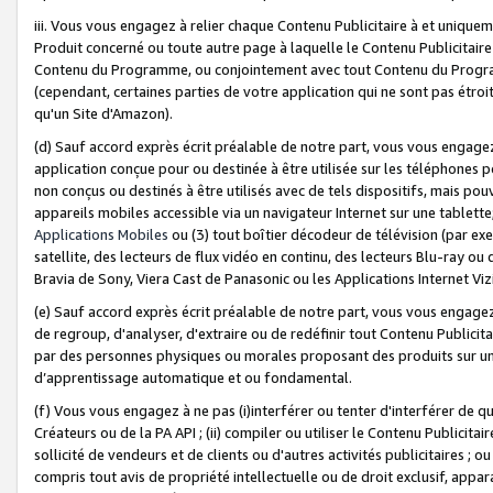
iii. Vous vous engagez à relier chaque Contenu Publicitaire à et uniqu
Produit concerné ou toute autre page à laquelle le Contenu Publicitaire
Contenu du Programme, ou conjointement avec tout Contenu du Programm
(cependant, certaines parties de votre application qui ne sont pas étroi
qu'un Site d'Amazon).
(d) Sauf accord exprès écrit préalable de notre part, vous vous engagez à
application conçue pour ou destinée à être utilisée sur les téléphones p
non conçus ou destinés à être utilisés avec de tels dispositifs, mais pouv
appareils mobiles accessible via un navigateur Internet sur une tablett
Applications Mobiles
ou (3) tout boîtier décodeur de télévision (par ex
satellite, des lecteurs de flux vidéo en continu, des lecteurs Blu-ray o
Bravia de Sony, Viera Cast de Panasonic ou les Applications Internet Viz
(e) Sauf accord exprès écrit préalable de notre part, vous vous engagez 
de regroup, d'analyser, d'extraire ou de redéfinir tout Contenu Publicitai
par des personnes physiques ou morales proposant des produits sur un
d’apprentissage automatique et ou fondamental.
(f) Vous vous engagez à ne pas (i)interférer ou tenter d'interférer de 
Créateurs ou de la PA API ; (ii) compiler ou utiliser le Contenu Publicita
sollicité de vendeurs et de clients ou d'autres activités publicitaires ; ou (
compris tout avis de propriété intellectuelle ou de droit exclusif, appar