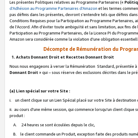
Les présentes Politiques relatives au Programme Partenaires («
Politi
d’Adhésion au Programme Partenaires d'Amazon
et les termes commenç
pas définis dans les présentes, devront s'entendre tels que définis dans 
Conditions Requises pour la Participation au Programme Partenaires, ai
de l'Accord. Afin d’éviter toute ambiguïté et sans limitation, aux fins de
Participation au Programme Partenaires, de la Licence PI du Programme 
Amazon sera considérée comme la violation d’une obligation essentielle
Décompte de Rémunération du Program
1. Achats Donnant Droit et Recettes Donnant Droit
Nous nous engageons à verser la Rémunération Standard, présentée à l
Donnant Droit
» qui – sous réserve des exclusions décrites dans le p
(a) Lien spécial sur votre Site :
i. un client clique sur un Lien Spécial placé sur votre Site à destination
ii. au cours d'une même session, qui commence lorsqu'un client clique s
produit :
A. 24 heures se sont écoulées depuis le clic,
B. le client commande un Produit, exception faite des produits numéri