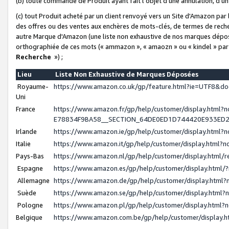
(b) toute commande de Produit ayant fait l'objet d'une annulation, d'u
(c) tout Produit acheté par un client renvoyé vers un Site d'Amazon par
des offres ou des ventes aux enchères de mots-clés, de termes de reche
autre Marque d'Amazon (une liste non exhaustive de nos marques déposée
orthographiée de ces mots (« ammazon », « amaozn » ou « kindel » par
Recherche
») ;
Lieu
Liste Non Exhaustive de Marques Déposées
Royaume-
https://www.amazon.co.uk/gp/feature.html?ie=UTF8&
Uni
France
https://www.amazon.fr/gp/help/customer/display.ht
E78834F9BA58__SECTION_64DE0ED1D744420E933ED
Irlande
https://www.amazon.ie/gp/help/customer/display.htm
Italie
https://www.amazon.it/gp/help/customer/display.html
Pays-Bas
https://www.amazon.nl/gp/help/customer/display.html
Espagne
https://www.amazon.es/gp/help/customer/display.html
Allemagne
https://www.amazon.de/gp/help/customer/display.htm
Suède
https://www.amazon.se/gp/help/customer/display.htm
Pologne
https://www.amazon.pl/gp/help/customer/display.html
Belgique
https://www.amazon.com.be/gp/help/customer/displa