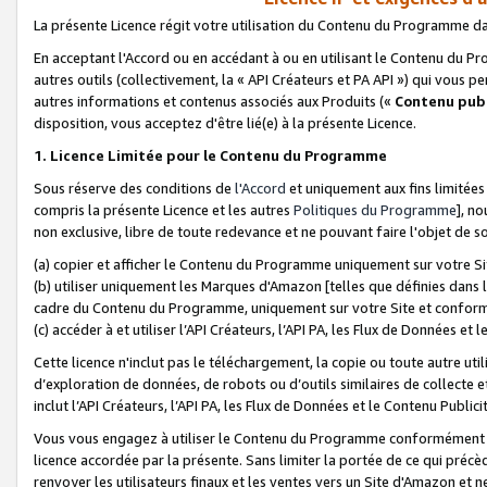
La présente Licence régit votre utilisation du Contenu du Programme d
En acceptant l'Accord ou en accédant à ou en utilisant le Contenu du P
autres outils (collectivement, la «
API Créateurs et PA API
») qui vous pe
autres informations et contenus associés aux Produits («
Contenu publ
disposition, vous acceptez d'être lié(e) à la présente Licence.
1. Licence Limitée pour le Contenu du Programme
Sous réserve des conditions de
l'Accord
et uniquement aux fins limitées
compris la présente Licence et les autres
Politiques du Programme
], n
non exclusive, libre de toute redevance et ne pouvant faire l'objet de so
(a) copier et afficher le Contenu du Programme uniquement sur votre Si
(b) utiliser uniquement les Marques d'Amazon [telles que définies dans 
cadre du Contenu du Programme, uniquement sur votre Site et confo
(c) accéder à et utiliser l’API Créateurs, l’API PA, les Flux de Données e
Cette licence n'inclut pas le téléchargement, la copie ou toute autre util
d’exploration de données, de robots ou d’outils similaires de collecte
inclut l’API Créateurs, l’API PA, les Flux de Données et le Contenu Publici
Vous vous engagez à utiliser le Contenu du Programme conformément a
licence accordée par la présente. Sans limiter la portée de ce qui pré
renvoyer les utilisateurs finaux et les ventes vers un Site d'Amazon et