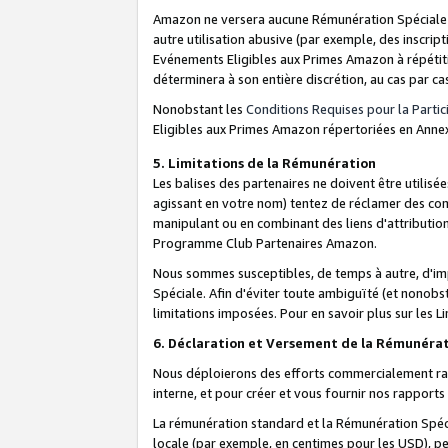
Amazon ne versera aucune Rémunération Spéciale dè
autre utilisation abusive (par exemple, des inscript
Evénements Eligibles aux Primes Amazon à répétiti
déterminera à son entière discrétion, au cas par ca
Nonobstant les
Conditions Requises pour la Parti
Eligibles aux Primes Amazon répertoriées en Anne
5. Limitations de la Rémunération
Les balises des partenaires ne doivent être utili
agissant en votre nom) tentez de réclamer des co
manipulant ou en combinant des liens d'attributi
Programme Club Partenaires Amazon.
Nous sommes susceptibles, de temps à autre, d'imp
Spéciale. Afin d'éviter toute ambiguïté (et nonob
limitations imposées. Pour en savoir plus sur les Li
6. Déclaration et Versement de la Rémunéra
Nous déploierons des efforts commercialement rai
interne, et pour créer et vous fournir nos rappor
La rémunération standard et la Rémunération Spéci
locale (par exemple, en centimes pour les USD), pe