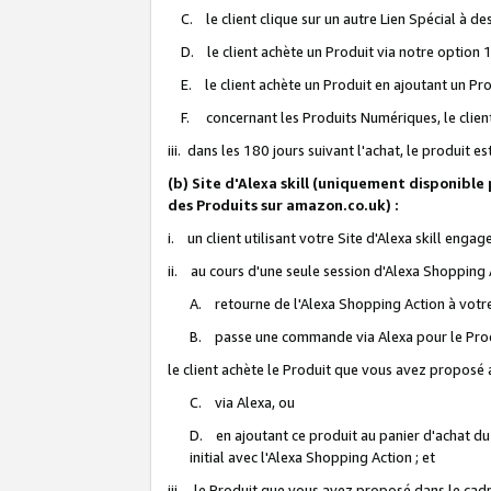
C. le client clique sur un autre Lien Spécial à de
D. le client achète un Produit via notre option 1-
E. le client achète un Produit en ajoutant un Produ
F. concernant les Produits Numériques, le client 
iii. dans les 180 jours suivant l'achat, le produit e
(b) Site d'Alexa skill (uniquement disponible
des Produits sur amazon.co.uk) :
i. un client utilisant votre Site d'Alexa skill enga
ii. au cours d'une seule session d'Alexa Shopping 
A. retourne de l'Alexa Shopping Action à votre
B. passe une commande via Alexa pour le Prod
le client achète le Produit que vous avez proposé a
C. via Alexa, ou
D. en ajoutant ce produit au panier d'achat du
initial avec l'Alexa Shopping Action ; et
iii. le Produit que vous avez proposé dans le cadre