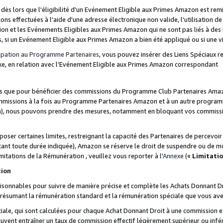
s lors que l'éligibilité d'un Evénement Eligible aux Primes Amazon est remis
ions effectuées à l'aide d'une adresse électronique non valide, l'utilisation d
on et les Evénements Eligibles aux Primes Amazon qui ne sont pas liés à des 
s, si un Evénement Eligible aux Primes Amazon a bien été appliqué ou si une vio
cipation au Programme Partenaires
, vous pouvez insérer des Liens Spéciaux 
xe, en relation avec l’Evénement Eligible aux Primes Amazon correspondant
sées que pour bénéficier des commissions du Programme Club Partenaires Amaz
mmissions à la fois au Programme Partenaires Amazon et à un autre programme
on), nous pouvons prendre des mesures, notamment en bloquant vos commission
oser certaines limites, restreignant la capacité des Partenaires de percevo
stant toute durée indiquée), Amazon se réserve le droit de suspendre ou de m
mitations de la Rémunération , veuillez vous reporter à l'
Annexe
(«
Limitati
tion
sonnables pour suivre de manière précise et complète les Achats Donnant Dro
ts résumant la rémunération standard et la rémunération spéciale que vous av
ale, qui sont calculées pour chaque Achat Donnant Droit à une commission e
uvent entraîner un taux de commission effectif légèrement supérieur ou infér