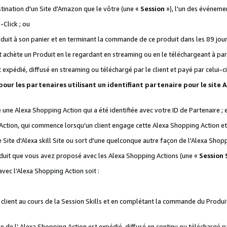
stination d'un Site d'Amazon que le vôtre (une «
Session
»), l'un des événemen
Click ; ou
it à son panier et en terminant la commande de ce produit dans les 89 jours sui
achète un Produit en le regardant en streaming ou en le téléchargeant à part
st expédié, diffusé en streaming ou téléchargé par le client et payé par celui-ci
 pour les partenaires utilisant un identifiant partenaire pour le si
ge une Alexa Shopping Action qui a été identifiée avec votre ID de Partenaire ; 
Action, qui commence lorsqu'un client engage cette Alexa Shopping Action et s
 Site d'Alexa skill Site ou sort d'une quelconque autre façon de l'Alexa Shop
uit que vous avez proposé avec les Alexa Shopping Actions (une «
Session S
vec l'Alexa Shopping Action soit :
 client au cours de la Session Skills et en complétant la commande du Produ
 de l' Alexa Shopping Action est expédié, diffusé en continu ou téléchargé par