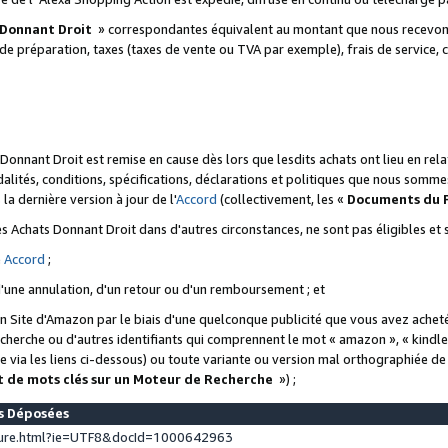
 Donnant Droit
» correspondantes équivalent au montant que nous recevons
 de préparation, taxes (taxes de vente ou TVA par exemple), frais de service, c
s Donnant Droit est remise en cause dès lors que lesdits achats ont lieu en r
lités, conditions, spécifications, déclarations et politiques que nous somme
a dernière version à jour de l'
Accord
(collectivement, les «
Documents du
 des Achats Donnant Droit dans d'autres circonstances, ne sont pas éligibles e
e
Accord
;
d'une annulation, d'un retour ou d'un remboursement ; et
 un Site d'Amazon par le biais d'une quelconque publicité que vous avez acheté
cherche ou d'autres identifiants qui comprennent le mot « amazon », « kindl
 via les liens ci-dessous) ou toute variante ou version mal orthographiée d
t de mots clés sur un Moteur de Recherche
») ;
es Déposées
ture.html?ie=UTF8&docId=1000642963