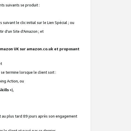
ts suivants se produit :
vant le clic initial sur le Lien Spécial ; ou
ir d'un Site d'Amazon ; et
te Amazon UK sur amazon.co.uk et proposant
et
e termine lorsque le client soit :
ping Action, ou
kills
»),
it au plus tard 89 jours après son engagement
 le client et payé par ce dernier.