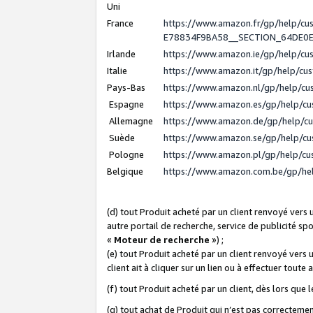
Uni
France
https://www.amazon.fr/gp/help/c
E78834F9BA58__SECTION_64DE0
Irlande
https://www.amazon.ie/gp/help/c
Italie
https://www.amazon.it/gp/help/cu
Pays-Bas
https://www.amazon.nl/gp/help/c
Espagne
https://www.amazon.es/gp/help/c
Allemagne
https://www.amazon.de/gp/help/c
Suède
https://www.amazon.se/gp/help/c
Pologne
https://www.amazon.pl/gp/help/c
Belgique
https://www.amazon.com.be/gp/h
(d) tout Produit acheté par un client renvoyé vers
autre portail de recherche, service de publicité sp
«
Moteur de recherche
») ;
(e) tout Produit acheté par un client renvoyé vers 
client ait à cliquer sur un lien ou à effectuer toute 
(f) tout Produit acheté par un client, dès lors que
(g) tout achat de Produit qui n’est pas correctemen