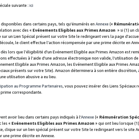
ciale suivante :
ici
disponibles dans certains pays, tels qu'énumérés en
Annexe
(«
Rémunérati
relation avec des «
Evénements Eligibles aux Primes Amazon
» si (1) un c
 sur un Lien Spécial présent sur votre Site le redirigeant vers la page d'acc
 découle, le client effectue l'action récompensée par une prime décrite en Ann
s lors que l'éligibilité d'un Evénement Eligible aux Primes Amazon est remis
ions effectuées à l'aide d'une adresse électronique non valide, l'utilisation d
nement Eligible aux Primes Amazon, les Evénement Eligible aux Primes Amazo
ciaux présents sur votre Site). Amazon déterminera à son entière discrétion, 
ne utilisation abusive a eu lieu.
cipation au Programme Partenaires
, vous pouvez insérer des Liens Spéciaux r
la prime correspondante.
t avoir lieu dans certains pays indiqués à l'
Annexe
(«
Rémunération Spéc
c les «
Evénements Eligibles aux Primes Amazon
» qui ont lieu lorsque (1)
 clique sur un lien spécial présent sur votre Site le redirigeant vers le site 
ar une prime décrite en Annexe.