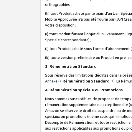
orthographiés ;
(h) tout Produit acheté par le biais d’un Lien Spéc
Mobile Approuvée n’a pas été fourni par l’API Créat
votre disposition ;
(i) tout Produit faisant l'objet d'un Evénement El
Spéciale correspondante) ;
(j) tout Produit acheté sous forme d'abonnement (s
(k) toute version préliminaire ou Produit en pré-c
3. Rémunération Standard
Sous réserve des limitations décrites dans le pré
Annexe
(«
Rémunération Standard
»). La Rému
4. Rémunération spéciale ou Promotions
Nous sommes susceptibles de proposer de temps à
rémunération supplémentaire ou exceptionnelle (
Amazon se réserve le droit de suspendre ou de mo
spéciaux ou promotions (même ceux qui n'impliquent
Décompte de Rémunération, et toute restriction e
aux restrictions applicables aux promotions ou p