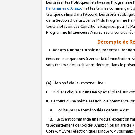
Les présentes Politiques relatives au Programme P
Partenaires d'Amazon
et les termes commençant pa
tels que définis dans l'Accord. Les droits et oblig
de la Section 3 de la Licence PI du Programme Parte
toute violation des Conditions Requises pour la Pa
Programme Influenceurs Amazon sera considérée co
Décompte de Ré
1. Achats Donnant Droit et Recettes Donnan
Nous nous engageons à verser la Rémunération Sta
sous réserve des exclusions décrites dans le prés
(a) Lien spécial sur votre Site :
i. un client clique sur un Lien Spécial placé sur vo
ii. au cours d'une même session, qui commence lorsq
A. 24 heures se sont écoulées depuis le clic,
B. le client commande un Produit, exception faite
téléchargement de logiciel Amazon ou un article «
Coin », « Livres électroniques Kindle », « Journaux