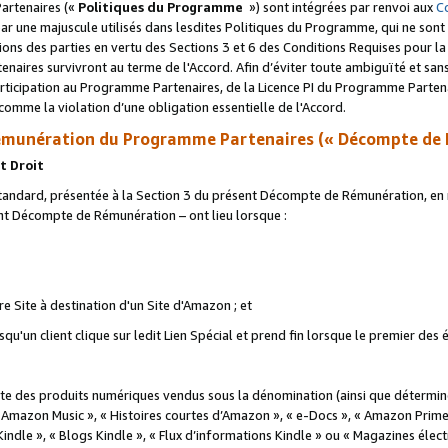
artenaires («
Politiques du Programme
») sont intégrées par renvoi aux
C
r une majuscule utilisés dans lesdites Politiques du Programme, qui ne sont 
ations des parties en vertu des Sections 3 et 6 des Conditions Requises pour l
naires survivront au terme de l'Accord. Afin d’éviter toute ambiguïté et sans l
rticipation au Programme Partenaires, de la Licence PI du Programme Partenai
mme la violation d’une obligation essentielle de l'Accord.
munération du Programme Partenaires (« Décompte de 
t Droit
ndard, présentée à la Section 3 du présent Décompte de Rémunération, en r
ent Décompte de Rémunération – ont lieu lorsque :
tre Site à destination d'un Site d'Amazon ; et
u'un client clique sur ledit Lien Spécial et prend fin lorsque le premier des
 des produits numériques vendus sous la dénomination (ainsi que déterminé 
 Amazon Music », « Histoires courtes d’Amazon », « e-Docs », « Amazon Prim
 Kindle », « Blogs Kindle », « Flux d’informations Kindle » ou « Magazines éle