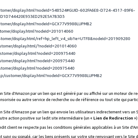
ustomer/display.html?nodeId=548524#GUID-602FA6E8-D724-4317-89F6-
ED1D744420E933ED292E5A7B3D3
ustomer/display.html?nodeId=GCX77V9988LUPMB2
stomer/display.html?nodeId=201014060
ustomer/display.html/ref=hp_left_v4_sib?ie=UTF8&nodeId=201909280
ustomer/display.html/?nodeId=201014060
ustomer/display.html?nodeId=200975440
ustomer/display.html?nodeId=200975440
ustomer/display.html?nodeId=200975440
elp/customer/display.html?nodeId=GCX77V9988LUPMB2
 un Site d'Amazon par un lien qui est généré par ou affiché sur un moteur de 
onsorisée ou autre service de recherche ou de référence ou tout site qui part
un Site d'Amazon par un lien qui envoie les utilisateurs indirectement vers un 
autre action positive sur ledit site intermédiaire (un «
Lien de Redirection
»)
 ledit client ne respecte pas les conditions générales applicables à un Site d'
t suivi ou signalé, car les liens présents sur votre site renvoyant vers le Si