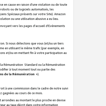
e en cause en raison d'une violation ou de toute
e robots ou de logiciels automatisés, les
Liens Spéciaux présents sur votre Site). Amazon
lation ou une utilisation abusive a eu lieu.
renvoyant vers les pages d'accueil d'Evénements
on. Si nous détectons que vous (et/ou un tiers
 en utilisant le même trafic (par exemple, en
s et/ou en mettant fin à votre participation au
ir la Rémunération Standard ou la Rémunération
odifier à tout moment tout ou partie des
ons de la Rémunération
»).
it à une commission dans le cadre de notre suivi
ez gagnées au cours de ce mois.
t arrondies au montant le plus proche en devise
ieur au taux décrit dans votre information