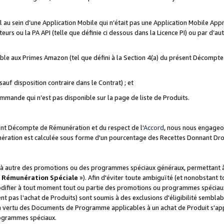
ial au sein d’une Application Mobile qui n’était pas une Application Mobile Ap
eurs ou la PA API (telle que définie ci dessous dans la Licence PI) ou par d’au
igible aux Primes Amazon (tel que défini à la Section 4(a) du présent Décomp
auf disposition contraire dans le Contrat) ; et
ommande qui n’est pas disponible sur la page de liste de Produits.
sent Décompte de Rémunération et du respect de l'
Accord
, nous nous engageo
nération est calculée sous forme d'un pourcentage des Recettes Donnant Dro
 autre des promotions ou des programmes spéciaux généraux, permettant à t
«
Rémunération Spéciale
»). Afin d'éviter toute ambiguïté (et nonobstant t
difier à tout moment tout ou partie des promotions ou programmes spéciaux.
 pas l'achat de Produits) sont soumis à des exclusions d'éligibilité semblabl
n vertu des Documents de Programme applicables à un achat de Produit s'app
rogrammes spéciaux.