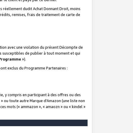
 réellement dudit Achat Donnant Droit, moins
rédits, remises, frais de traitement de carte de
elation avec une violation du présent Décompte de
s susceptibles de publier à tout moment et qui
 Programme
»).
t sont exclus du Programme Partenaires :
e, y compris en participant à des offres ou des
e » ou toute autre Marque d'Amazon (une liste non
e ces mots (« ammazon », « amaozn » ou « kindel »