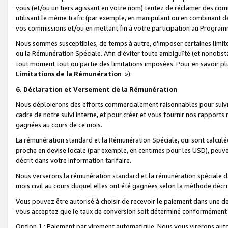
vous (et/ou un tiers agissant en votre nom) tentez de réclamer des c
utilisant le même trafic (par exemple, en manipulant ou en combinant 
vos commissions et/ou en mettant fin à votre participation au Progra
Nous sommes susceptibles, de temps à autre, d'imposer certaines limit
ou la Rémunération Spéciale. Afin d'éviter toute ambiguïté (et nonobst
tout moment tout ou partie des limitations imposées. Pour en savoir plus
Limitations de la Rémunération
»).
6. Déclaration et Versement de la Rémunération
Nous déploierons des efforts commercialement raisonnables pour suivr
cadre de notre suivi interne, et pour créer et vous fournir nos rapport
gagnées au cours de ce mois.
La rémunération standard et la Rémunération Spéciale, qui sont calcul
proche en devise locale (par exemple, en centimes pour les USD), peuve
décrit dans votre information tarifaire.
Nous verserons la rémunération standard et la rémunération spéciale da
mois civil au cours duquel elles ont été gagnées selon la méthode décr
Vous pouvez être autorisé à choisir de recevoir le paiement dans une dev
vous acceptez que le taux de conversion soit déterminé conformément
Option 1 : Paiement par virement automatique.
Nous vous virerons aut