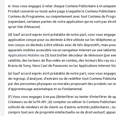
iii. Vous vous engagez à relier chaque Contenu Publicitaire à et uniqu
Produit concerné ou toute autre page à laquelle le Contenu Publicitaire
Contenu du Programme, ou conjointement avec tout Contenu du Programm
(cependant, certaines parties de votre application qui ne sont pas étroi
qu'un Site d'Amazon).
(d) Sauf accord exprès écrit préalable de notre part, vous vous engagez à
application conçue pour ou destinée à être utilisée sur les téléphones p
non conçus ou destinés à être utilisés avec de tels dispositifs, mais pouv
appareils mobiles accessible via un navigateur Internet sur une tablett
Applications Mobiles
ou (3) tout boîtier décodeur de télévision (par ex
satellite, des lecteurs de flux vidéo en continu, des lecteurs Blu-ray o
Bravia de Sony, Viera Cast de Panasonic ou les Applications Internet Viz
(e) Sauf accord exprès écrit préalable de notre part, vous vous engagez 
de regroup, d'analyser, d'extraire ou de redéfinir tout Contenu Publicitai
par des personnes physiques ou morales proposant des produits sur un
d’apprentissage automatique et ou fondamental.
(f) Vous vous engagez à ne pas (i)interférer ou tenter d'interférer de 
Créateurs ou de la PA API ; (ii) compiler ou utiliser le Contenu Publicita
sollicité de vendeurs et de clients ou d'autres activités publicitaires ; ou (
compris tout avis de propriété intellectuelle ou de droit exclusif, appar