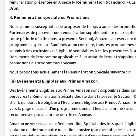
rémunération présentée en
Annexe
(«
Rémunération Standard
»). L
Droit.
4. Rémunération spéciale ou Promotions
Nous sommes susceptibles de proposer de temps à autre des promotion
Partenaires de percevoir une rémunération supplémentaire ou exceptio
toute période décrite dans la présente Section), Amazon se réserve le
programmes spéciaux. Sauf indication contraire, tous les programmes s
soumis à des exclusions d'éligibilité semblables à celles présentées à 
Documents de Programme applicables à un achat de Produit s'appliquera
promotions ou programmes spéciaux.
Nous proposons actuellement la Rémunération Spéciale suivante :
ici
(a) Evénements Eligibles aux Primes Amazon
Des Evénements Eligibles aux Primes Amazon sont disponibles dans cer
percevrez la Rémunération Spéciale décrite dans la présente Section 4(
client, qui doit être éligible à l'Evénement Eligible aux Primes Amazon te
vers la page d'accueil d'un programme donnant lieu à une prime sur un Si
récompensée par une prime décrite en Annexe.
Amazon ne versera aucune Rémunération Spéciale dès lors que l'éligibi
violation ou de toute autre utilisation abusive (par exemple, des inscrip
ou de logiciels automatisés, la participation d'une même personne à p