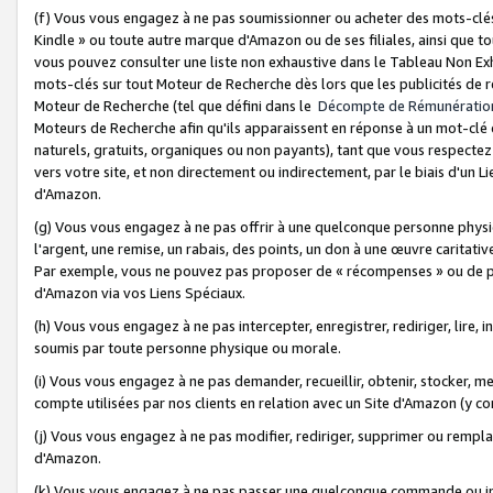
(f) Vous vous engagez à ne pas soumissionner ou acheter des mots-clés,
Kindle » ou toute autre marque d'Amazon ou de ses filiales, ainsi que t
vous pouvez consulter une liste non exhaustive dans le Tableau Non Ex
mots-clés sur tout Moteur de Recherche dès lors que les publicités de 
Moteur de Recherche (tel que défini dans le
Décompte de Rémunératio
Moteurs de Recherche afin qu'ils apparaissent en réponse à un mot-clé o
naturels, gratuits, organiques ou non payants), tant que vous respectez 
vers votre site, et non directement ou indirectement, par le biais d'un Li
d'Amazon.
(g) Vous vous engagez à ne pas offrir à une quelconque personne physi
l'argent, une remise, un rabais, des points, un don à une œuvre caritativ
Par exemple, vous ne pouvez pas proposer de « récompenses » ou de p
d'Amazon via vos Liens Spéciaux.
(h) Vous vous engagez à ne pas intercepter, enregistrer, rediriger, lire
soumis par toute personne physique ou morale.
(i) Vous vous engagez à ne pas demander, recueillir, obtenir, stocker, 
compte utilisées par nos clients en relation avec un Site d'Amazon (y c
(j) Vous vous engagez à ne pas modifier, rediriger, supprimer ou rempla
d'Amazon.
(k) Vous vous engagez à ne pas passer une quelconque commande ou init