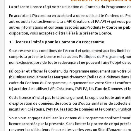
La présente Licence régit votre utilisation du Contenu du Programme d
En acceptant l'Accord ou en accédant à ou en utilisant le Contenu du P
autres outils (collectivement, la «
API Créateurs et PA API
») qui vous pe
autres informations et contenus associés aux Produits («
Contenu publ
disposition, vous acceptez d'être lié(e) à la présente Licence.
1. Licence Limitée pour le Contenu du Programme
Sous réserve des conditions de
l'Accord
et uniquement aux fins limitées
compris la présente Licence et les autres
Politiques du Programme
], n
non exclusive, libre de toute redevance et ne pouvant faire l'objet de so
(a) copier et afficher le Contenu du Programme uniquement sur votre Si
(b) utiliser uniquement les Marques d'Amazon [telles que définies dans 
cadre du Contenu du Programme, uniquement sur votre Site et confo
(c) accéder à et utiliser l’API Créateurs, l’API PA, les Flux de Données e
Cette licence n'inclut pas le téléchargement, la copie ou toute autre util
d’exploration de données, de robots ou d’outils similaires de collecte
inclut l’API Créateurs, l’API PA, les Flux de Données et le Contenu Publici
Vous vous engagez à utiliser le Contenu du Programme conformément a
licence accordée par la présente. Sans limiter la portée de ce qui pré
renvoyer les utilisateurs finaux et les ventes vers un Site d'Amazon et