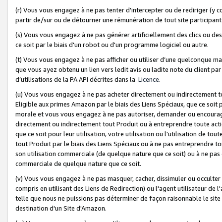
(r) Vous vous engagez à ne pas tenter d'intercepter ou de rediriger (y comp
partir de/sur ou de détourner une rémunération de tout site participa
(s) Vous vous engagez à ne pas générer artificiellement des clics ou de
ce soit par le biais d'un robot ou d'un programme logiciel ou autre.
(t) Vous vous engagez à ne pas afficher ou utiliser d’une quelconque man
que vous ayez obtenu un lien vers ledit avis ou ladite note du client par
d’utilisations de la PA API décrites dans la
Licence
.
(u) Vous vous engagez à ne pas acheter directement ou indirectement t
Eligible aux primes Amazon par le biais des Liens Spéciaux, que ce soit 
morale et vous vous engagez à ne pas autoriser, demander ou encourager
directement ou indirectement tout Produit ou à entreprendre toute acti
que ce soit pour leur utilisation, votre utilisation ou l'utilisation de
tout Produit par le biais des Liens Spéciaux ou à ne pas entreprendre t
son utilisation commerciale (de quelque nature que ce soit) ou à ne pas o
commerciale de quelque nature que ce soit.
(v) Vous vous engagez à ne pas masquer, cacher, dissimuler ou occulter 
compris en utilisant des Liens de Redirection) ou l'agent utilisateur de 
telle que nous ne puissions pas déterminer de façon raisonnable le site ou
destination d'un Site d'Amazon.