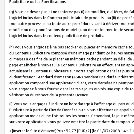
Publicitaire ou les Spécifications.
(g) Vous ne devez pas et ne tenterez pas (i) de modifier, d'altérer, de f
logiciel inclus dans le Contenu publicitaire de produits ; ou (ii) de proc
tout autre processus ou toute autre procédure visant à dériver tout c
modèle ou des pondérations de modèle), ou de contourner toute sécurité a
logiciel inclus dans le contenu publicitaire de produits.
(h) Vous vous engagez à ne pas stocker ou placer en mémoire cache tou
du Contenu Publicitaire composé d'une image pendant 24 heures maxim
d'images à des fins de le placer en mémoire cache pendant un délai de
page et afficher à nouveau le Contenu Publicitaire en effectuant un app
actualisant le Contenu Publicitaire sur votre application dans les plus 
d'Identification Standard d'Amazon (ASIN) pendant une durée indéterminé
application comprend une application client, cette dernière ne peut pa
vous engagez à nous fournir dans les trois jours ouvrés une copie de tou
vérification du respect de la présente Licence.
(i) Vous vous engagez à inclure un horodatage à l'affichage du prix ou 
Publicitaire à partir de Flux de Données ou si vous effectuez un appel ve
application moins d'une fois toutes les heures. Cependant, le jour même
sur votre application, vous pouvez omettre la partie date du tampon.
• [insérer le Site d'Amazon]Prix : 32,77 [EUR/£] (le 01/07/2008 14 h 11 