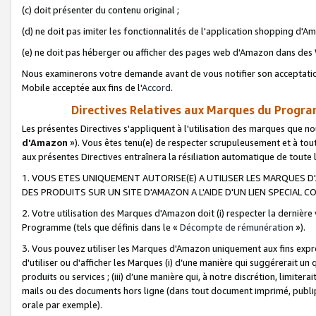
(c) doit présenter du contenu original ;
(d) ne doit pas imiter les fonctionnalités de l'application shopping d'Am
(e) ne doit pas héberger ou afficher des pages web d'Amazon dans de
Nous examinerons votre demande avant de vous notifier son acceptatio
Mobile acceptée aux fins de l'
Accord
.
Directives Relatives aux Marques du Progra
Les présentes Directives s'appliquent à l'utilisation des marques que
d'Amazon
»). Vous êtes tenu(e) de respecter scrupuleusement et à tou
aux présentes Directives entraînera la résiliation automatique de toute
1. VOUS ETES UNIQUEMENT AUTORISE(E) A UTILISER LES MARQUES D'
DES PRODUITS SUR UN SITE D'AMAZON A L'AIDE D'UN LIEN SPECIAL 
2. Votre utilisation des Marques d'Amazon doit (i) respecter la dernière
Programme (tels que définis dans le «
Décompte de rémunération
»).
3. Vous pouvez utiliser les Marques d'Amazon uniquement aux fins expr
d'utiliser ou d'afficher les Marques (i) d’une manière qui suggérerait un
produits ou services ; (iii) d’une manière qui, à notre discrétion, limit
mails ou des documents hors ligne (dans tout document imprimé, publip
orale par exemple).