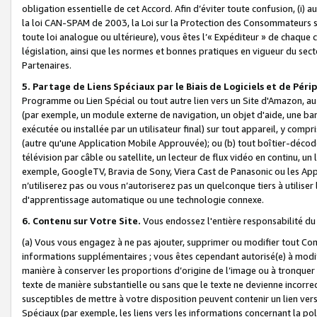
obligation essentielle de cet Accord. Afin d’éviter toute confusion, (i) a
la loi CAN-SPAM de 2003, la Loi sur la Protection des Consommateurs s
toute loi analogue ou ultérieure), vous êtes l’« Expéditeur » de chaque 
législation, ainsi que les normes et bonnes pratiques en vigueur du s
Partenaires.
5. Partage de Liens Spéciaux par le Biais de Logiciels et de Pér
Programme ou Lien Spécial ou tout autre lien vers un Site d'Amazon, au su
(par exemple, un module externe de navigation, un objet d'aide, une ba
exécutée ou installée par un utilisateur final) sur tout appareil, y comp
(autre qu'une Application Mobile Approuvée); ou (b) tout boîtier-décod
télévision par câble ou satellite, un lecteur de flux vidéo en continu, un
exemple, GoogleTV, Bravia de Sony, Viera Cast de Panasonic ou les Appli
n’utiliserez pas ou vous n’autoriserez pas un quelconque tiers à utili
d'apprentissage automatique ou une technologie connexe.
6. Contenu sur Votre Site.
Vous endossez l'entière responsabilité du
(a) Vous vous engagez à ne pas ajouter, supprimer ou modifier tout Co
informations supplémentaires ; vous êtes cependant autorisé(e) à modi
manière à conserver les proportions d’origine de l’image ou à tronquer
texte de manière substantielle ou sans que le texte ne devienne incorr
susceptibles de mettre à votre disposition peuvent contenir un lien ver
Spéciaux (par exemple, les liens vers les informations concernant la poli