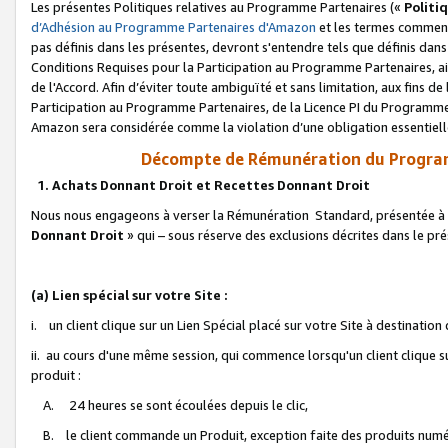
Les présentes Politiques relatives au Programme Partenaires («
Politi
d’Adhésion au Programme Partenaires d'Amazon
et les termes commenç
pas définis dans les présentes, devront s'entendre tels que définis dans 
Conditions Requises pour la Participation au Programme Partenaires, ai
de l'Accord. Afin d’éviter toute ambiguïté et sans limitation, aux fins de
Participation au Programme Partenaires, de la Licence PI du Programme 
Amazon sera considérée comme la violation d’une obligation essentielle
Décompte de Rémunération du Program
1. Achats Donnant Droit et Recettes Donnant Droit
Nous nous engageons à verser la Rémunération Standard, présentée à l
Donnant Droit
» qui – sous réserve des exclusions décrites dans le p
(a) Lien spécial sur votre Site :
i. un client clique sur un Lien Spécial placé sur votre Site à destination
ii. au cours d'une même session, qui commence lorsqu'un client clique s
produit :
A. 24 heures se sont écoulées depuis le clic,
B. le client commande un Produit, exception faite des produits numéri