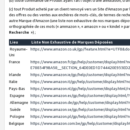
(b) toute commande de Produit ayant fait l'objet d'une annulation, d'u
(c) tout Produit acheté par un client renvoyé vers un Site d'Amazon par
des offres ou des ventes aux enchères de mots-clés, de termes de reche
autre Marque d'Amazon (une liste non exhaustive de nos marques déposée
orthographiée de ces mots (« ammazon », « amaozn » ou « kindel » par
Recherche
») ;
Lieu
Liste Non Exhaustive de Marques Déposées
Royaume-
https://www.amazon.co.uk/gp/feature.html?ie=UTF8&
Uni
France
https://www.amazon.fr/gp/help/customer/display.ht
E78834F9BA58__SECTION_64DE0ED1D744420E933ED
Irlande
https://www.amazon.ie/gp/help/customer/display.htm
Italie
https://www.amazon.it/gp/help/customer/display.html
Pays-Bas
https://www.amazon.nl/gp/help/customer/display.html
Espagne
https://www.amazon.es/gp/help/customer/display.html
Allemagne
https://www.amazon.de/gp/help/customer/display.htm
Suède
https://www.amazon.se/gp/help/customer/display.htm
Pologne
https://www.amazon.pl/gp/help/customer/display.html
Belgique
https://www.amazon.com.be/gp/help/customer/displa