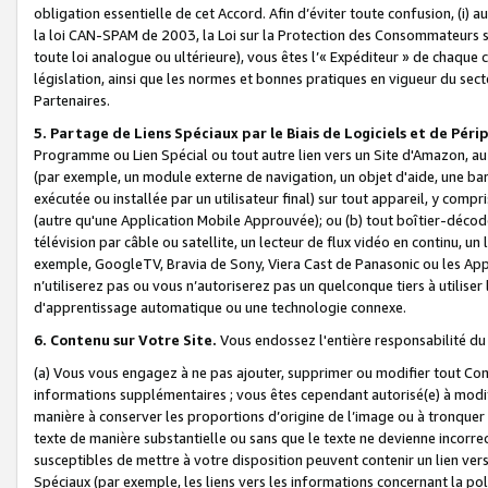
obligation essentielle de cet Accord. Afin d’éviter toute confusion, (i) a
la loi CAN-SPAM de 2003, la Loi sur la Protection des Consommateurs s
toute loi analogue ou ultérieure), vous êtes l’« Expéditeur » de chaque 
législation, ainsi que les normes et bonnes pratiques en vigueur du s
Partenaires.
5. Partage de Liens Spéciaux par le Biais de Logiciels et de Pér
Programme ou Lien Spécial ou tout autre lien vers un Site d'Amazon, au su
(par exemple, un module externe de navigation, un objet d'aide, une ba
exécutée ou installée par un utilisateur final) sur tout appareil, y comp
(autre qu'une Application Mobile Approuvée); ou (b) tout boîtier-décod
télévision par câble ou satellite, un lecteur de flux vidéo en continu, un
exemple, GoogleTV, Bravia de Sony, Viera Cast de Panasonic ou les Appli
n’utiliserez pas ou vous n’autoriserez pas un quelconque tiers à utili
d'apprentissage automatique ou une technologie connexe.
6. Contenu sur Votre Site.
Vous endossez l'entière responsabilité du
(a) Vous vous engagez à ne pas ajouter, supprimer ou modifier tout Co
informations supplémentaires ; vous êtes cependant autorisé(e) à modi
manière à conserver les proportions d’origine de l’image ou à tronquer
texte de manière substantielle ou sans que le texte ne devienne incorr
susceptibles de mettre à votre disposition peuvent contenir un lien ver
Spéciaux (par exemple, les liens vers les informations concernant la poli