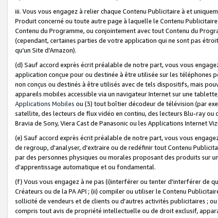
iii. Vous vous engagez à relier chaque Contenu Publicitaire à et uniqu
Produit concerné ou toute autre page à laquelle le Contenu Publicitaire
Contenu du Programme, ou conjointement avec tout Contenu du Programm
(cependant, certaines parties de votre application qui ne sont pas étroi
qu'un Site d'Amazon).
(d) Sauf accord exprès écrit préalable de notre part, vous vous engagez à
application conçue pour ou destinée à être utilisée sur les téléphones p
non conçus ou destinés à être utilisés avec de tels dispositifs, mais pouv
appareils mobiles accessible via un navigateur Internet sur une tablett
Applications Mobiles
ou (3) tout boîtier décodeur de télévision (par ex
satellite, des lecteurs de flux vidéo en continu, des lecteurs Blu-ray o
Bravia de Sony, Viera Cast de Panasonic ou les Applications Internet Viz
(e) Sauf accord exprès écrit préalable de notre part, vous vous engagez 
de regroup, d'analyser, d'extraire ou de redéfinir tout Contenu Publicitai
par des personnes physiques ou morales proposant des produits sur un
d’apprentissage automatique et ou fondamental.
(f) Vous vous engagez à ne pas (i)interférer ou tenter d'interférer de 
Créateurs ou de la PA API ; (ii) compiler ou utiliser le Contenu Publicita
sollicité de vendeurs et de clients ou d'autres activités publicitaires ; ou (
compris tout avis de propriété intellectuelle ou de droit exclusif, appar