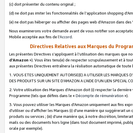
(c) doit présenter du contenu original ;
(d) ne doit pas imiter les fonctionnalités de l'application shopping d'Am
(e) ne doit pas héberger ou afficher des pages web d'Amazon dans de
Nous examinerons votre demande avant de vous notifier son acceptatio
Mobile acceptée aux fins de l'
Accord
.
Directives Relatives aux Marques du Progra
Les présentes Directives s'appliquent à l'utilisation des marques que
d'Amazon
»). Vous êtes tenu(e) de respecter scrupuleusement et à tou
aux présentes Directives entraînera la résiliation automatique de toute
1. VOUS ETES UNIQUEMENT AUTORISE(E) A UTILISER LES MARQUES D'
DES PRODUITS SUR UN SITE D'AMAZON A L'AIDE D'UN LIEN SPECIAL 
2. Votre utilisation des Marques d'Amazon doit (i) respecter la dernière
Programme (tels que définis dans le «
Décompte de rémunération
»).
3. Vous pouvez utiliser les Marques d'Amazon uniquement aux fins expr
d'utiliser ou d'afficher les Marques (i) d’une manière qui suggérerait un
produits ou services ; (iii) d’une manière qui, à notre discrétion, limit
mails ou des documents hors ligne (dans tout document imprimé, publip
orale par exemple).