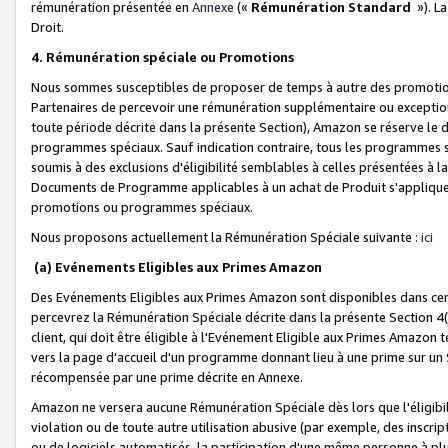
rémunération présentée en
Annexe
(«
Rémunération Standard
»). L
Droit.
4. Rémunération spéciale ou Promotions
Nous sommes susceptibles de proposer de temps à autre des promotion
Partenaires de percevoir une rémunération supplémentaire ou exceptio
toute période décrite dans la présente Section), Amazon se réserve le
programmes spéciaux. Sauf indication contraire, tous les programmes s
soumis à des exclusions d'éligibilité semblables à celles présentées à 
Documents de Programme applicables à un achat de Produit s'appliquera
promotions ou programmes spéciaux.
Nous proposons actuellement la Rémunération Spéciale suivante :
ici
(a) Evénements Eligibles aux Primes Amazon
Des Evénements Eligibles aux Primes Amazon sont disponibles dans cer
percevrez la Rémunération Spéciale décrite dans la présente Section 4(
client, qui doit être éligible à l'Evénement Eligible aux Primes Amazon te
vers la page d'accueil d'un programme donnant lieu à une prime sur un Si
récompensée par une prime décrite en Annexe.
Amazon ne versera aucune Rémunération Spéciale dès lors que l'éligibi
violation ou de toute autre utilisation abusive (par exemple, des inscrip
ou de logiciels automatisés, la participation d'une même personne à p