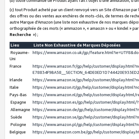
(b) toute commande de Produit ayant fait l'objet d'une annulation, d'u
(c) tout Produit acheté par un client renvoyé vers un Site d'Amazon par
des offres ou des ventes aux enchères de mots-clés, de termes de reche
autre Marque d'Amazon (une liste non exhaustive de nos marques déposée
orthographiée de ces mots (« ammazon », « amaozn » ou « kindel » par
Recherche
») ;
Lieu
Liste Non Exhaustive de Marques Déposées
Royaume-
https://www.amazon.co.uk/gp/feature.html?ie=UTF8&
Uni
France
https://www.amazon.fr/gp/help/customer/display.ht
E78834F9BA58__SECTION_64DE0ED1D744420E933ED
Irlande
https://www.amazon.ie/gp/help/customer/display.htm
Italie
https://www.amazon.it/gp/help/customer/display.html
Pays-Bas
https://www.amazon.nl/gp/help/customer/display.html
Espagne
https://www.amazon.es/gp/help/customer/display.html
Allemagne
https://www.amazon.de/gp/help/customer/display.htm
Suède
https://www.amazon.se/gp/help/customer/display.htm
Pologne
https://www.amazon.pl/gp/help/customer/display.html
Belgique
https://www.amazon.com.be/gp/help/customer/displa