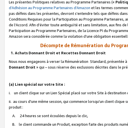
Les présentes Politiques relatives au Programme Partenaires («
Politi
d’Adhésion au Programme Partenaires d'Amazon
et les termes commenç
pas définis dans les présentes, devront s'entendre tels que définis dans 
Conditions Requises pour la Participation au Programme Partenaires, ai
de l'Accord. Afin d’éviter toute ambiguïté et sans limitation, aux fins de
Participation au Programme Partenaires, de la Licence PI du Programme 
Amazon sera considérée comme la violation d’une obligation essentielle
Décompte de Rémunération du Program
1. Achats Donnant Droit et Recettes Donnant Droit
Nous nous engageons à verser la Rémunération Standard, présentée à l
Donnant Droit
» qui – sous réserve des exclusions décrites dans le p
(a) Lien spécial sur votre Site :
i. un client clique sur un Lien Spécial placé sur votre Site à destination
ii. au cours d'une même session, qui commence lorsqu'un client clique s
produit :
A. 24 heures se sont écoulées depuis le clic,
B. le client commande un Produit, exception faite des produits numéri