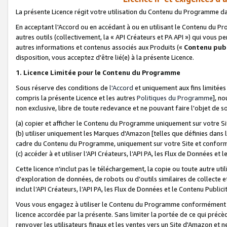
La présente Licence régit votre utilisation du Contenu du Programme d
En acceptant l'Accord ou en accédant à ou en utilisant le Contenu du P
autres outils (collectivement, la «
API Créateurs et PA API
») qui vous pe
autres informations et contenus associés aux Produits («
Contenu publ
disposition, vous acceptez d'être lié(e) à la présente Licence.
1. Licence Limitée pour le Contenu du Programme
Sous réserve des conditions de
l'Accord
et uniquement aux fins limitées
compris la présente Licence et les autres
Politiques du Programme
], n
non exclusive, libre de toute redevance et ne pouvant faire l'objet de so
(a) copier et afficher le Contenu du Programme uniquement sur votre Si
(b) utiliser uniquement les Marques d'Amazon [telles que définies dans 
cadre du Contenu du Programme, uniquement sur votre Site et confo
(c) accéder à et utiliser l’API Créateurs, l’API PA, les Flux de Données e
Cette licence n'inclut pas le téléchargement, la copie ou toute autre util
d’exploration de données, de robots ou d’outils similaires de collecte
inclut l’API Créateurs, l’API PA, les Flux de Données et le Contenu Publici
Vous vous engagez à utiliser le Contenu du Programme conformément a
licence accordée par la présente. Sans limiter la portée de ce qui pré
renvoyer les utilisateurs finaux et les ventes vers un Site d'Amazon et