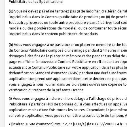
Publicitaire ou les Spécifications.
(g) Vous ne devez pas et ne tenterez pas (i) de modifier, d'altérer, de f
logiciel inclus dans le Contenu publicitaire de produits ; ou (ii) de proc
tout autre processus ou toute autre procédure visant à dériver tout c
modèle ou des pondérations de modèle), ou de contourner toute sécurité a
logiciel inclus dans le contenu publicitaire de produits.
(h) Vous vous engagez à ne pas stocker ou placer en mémoire cache tou
du Contenu Publicitaire composé d'une image pendant 24 heures maxim
d'images à des fins de le placer en mémoire cache pendant un délai de
page et afficher à nouveau le Contenu Publicitaire en effectuant un app
actualisant le Contenu Publicitaire sur votre application dans les plus 
d'Identification Standard d'Amazon (ASIN) pendant une durée indéterminé
application comprend une application client, cette dernière ne peut pa
vous engagez à nous fournir dans les trois jours ouvrés une copie de tou
vérification du respect de la présente Licence.
(i) Vous vous engagez à inclure un horodatage à l'affichage du prix ou 
Publicitaire à partir de Flux de Données ou si vous effectuez un appel ve
application moins d'une fois toutes les heures. Cependant, le jour même
sur votre application, vous pouvez omettre la partie date du tampon.
• [insérer le Site d'Amazon]Prix : 32,77 [EUR/£] (le 01/07/2008 14 h 11 