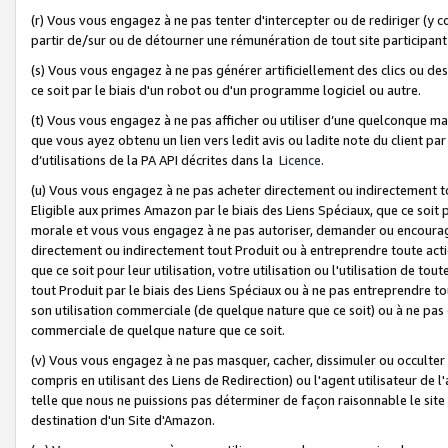
(r) Vous vous engagez à ne pas tenter d'intercepter ou de rediriger (y comp
partir de/sur ou de détourner une rémunération de tout site participa
(s) Vous vous engagez à ne pas générer artificiellement des clics ou de
ce soit par le biais d'un robot ou d'un programme logiciel ou autre.
(t) Vous vous engagez à ne pas afficher ou utiliser d’une quelconque man
que vous ayez obtenu un lien vers ledit avis ou ladite note du client par
d’utilisations de la PA API décrites dans la
Licence
.
(u) Vous vous engagez à ne pas acheter directement ou indirectement t
Eligible aux primes Amazon par le biais des Liens Spéciaux, que ce soit 
morale et vous vous engagez à ne pas autoriser, demander ou encourager
directement ou indirectement tout Produit ou à entreprendre toute acti
que ce soit pour leur utilisation, votre utilisation ou l'utilisation de
tout Produit par le biais des Liens Spéciaux ou à ne pas entreprendre t
son utilisation commerciale (de quelque nature que ce soit) ou à ne pas o
commerciale de quelque nature que ce soit.
(v) Vous vous engagez à ne pas masquer, cacher, dissimuler ou occulter 
compris en utilisant des Liens de Redirection) ou l'agent utilisateur de 
telle que nous ne puissions pas déterminer de façon raisonnable le site ou
destination d'un Site d'Amazon.