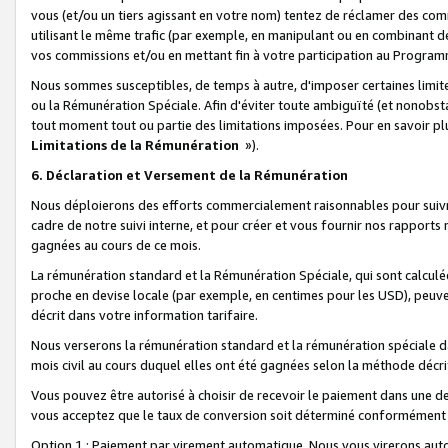
vous (et/ou un tiers agissant en votre nom) tentez de réclamer des c
utilisant le même trafic (par exemple, en manipulant ou en combinant 
vos commissions et/ou en mettant fin à votre participation au Progra
Nous sommes susceptibles, de temps à autre, d'imposer certaines limit
ou la Rémunération Spéciale. Afin d'éviter toute ambiguïté (et nonobst
tout moment tout ou partie des limitations imposées. Pour en savoir plus
Limitations de la Rémunération
»).
6. Déclaration et Versement de la Rémunération
Nous déploierons des efforts commercialement raisonnables pour suivr
cadre de notre suivi interne, et pour créer et vous fournir nos rapport
gagnées au cours de ce mois.
La rémunération standard et la Rémunération Spéciale, qui sont calcul
proche en devise locale (par exemple, en centimes pour les USD), peuve
décrit dans votre information tarifaire.
Nous verserons la rémunération standard et la rémunération spéciale da
mois civil au cours duquel elles ont été gagnées selon la méthode décr
Vous pouvez être autorisé à choisir de recevoir le paiement dans une dev
vous acceptez que le taux de conversion soit déterminé conformément
Option 1 : Paiement par virement automatique.
Nous vous virerons aut