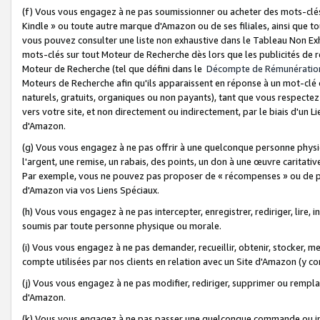
(f) Vous vous engagez à ne pas soumissionner ou acheter des mots-clés,
Kindle » ou toute autre marque d'Amazon ou de ses filiales, ainsi que t
vous pouvez consulter une liste non exhaustive dans le Tableau Non Ex
mots-clés sur tout Moteur de Recherche dès lors que les publicités de 
Moteur de Recherche (tel que défini dans le
Décompte de Rémunératio
Moteurs de Recherche afin qu'ils apparaissent en réponse à un mot-clé o
naturels, gratuits, organiques ou non payants), tant que vous respectez 
vers votre site, et non directement ou indirectement, par le biais d'un Li
d'Amazon.
(g) Vous vous engagez à ne pas offrir à une quelconque personne physi
l'argent, une remise, un rabais, des points, un don à une œuvre caritativ
Par exemple, vous ne pouvez pas proposer de « récompenses » ou de p
d'Amazon via vos Liens Spéciaux.
(h) Vous vous engagez à ne pas intercepter, enregistrer, rediriger, lire
soumis par toute personne physique ou morale.
(i) Vous vous engagez à ne pas demander, recueillir, obtenir, stocker, 
compte utilisées par nos clients en relation avec un Site d'Amazon (y c
(j) Vous vous engagez à ne pas modifier, rediriger, supprimer ou rempla
d'Amazon.
(k) Vous vous engagez à ne pas passer une quelconque commande ou init