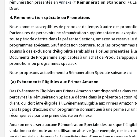
rémunération présentée en
Annexe
(«
Rémunération Standard
»). L
Droit.
4. Rémunération spéciale ou Promotions
Nous sommes susceptibles de proposer de temps à autre des promotion
Partenaires de percevoir une rémunération supplémentaire ou exceptio
toute période décrite dans la présente Section), Amazon se réserve le
programmes spéciaux. Sauf indication contraire, tous les programmes s
soumis à des exclusions d'éligibilité semblables à celles présentées à 
Documents de Programme applicables à un achat de Produit s'appliquera
promotions ou programmes spéciaux.
Nous proposons actuellement la Rémunération Spéciale suivante :
ici
(a) Evénements Eligibles aux Primes Amazon
Des Evénements Eligibles aux Primes Amazon sont disponibles dans cer
percevrez la Rémunération Spéciale décrite dans la présente Section 4(
client, qui doit être éligible à l'Evénement Eligible aux Primes Amazon te
vers la page d'accueil d'un programme donnant lieu à une prime sur un Si
récompensée par une prime décrite en Annexe.
Amazon ne versera aucune Rémunération Spéciale dès lors que l'éligibi
violation ou de toute autre utilisation abusive (par exemple, des inscrip
ou de logiciels automatisés, la participation d'une même personne à p