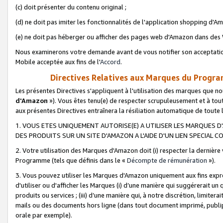
(c) doit présenter du contenu original ;
(d) ne doit pas imiter les fonctionnalités de l'application shopping d'Am
(e) ne doit pas héberger ou afficher des pages web d'Amazon dans de
Nous examinerons votre demande avant de vous notifier son acceptatio
Mobile acceptée aux fins de l'
Accord
.
Directives Relatives aux Marques du Progra
Les présentes Directives s'appliquent à l'utilisation des marques que
d'Amazon
»). Vous êtes tenu(e) de respecter scrupuleusement et à tou
aux présentes Directives entraînera la résiliation automatique de toute
1. VOUS ETES UNIQUEMENT AUTORISE(E) A UTILISER LES MARQUES D'
DES PRODUITS SUR UN SITE D'AMAZON A L'AIDE D'UN LIEN SPECIAL 
2. Votre utilisation des Marques d'Amazon doit (i) respecter la dernière
Programme (tels que définis dans le «
Décompte de rémunération
»).
3. Vous pouvez utiliser les Marques d'Amazon uniquement aux fins expr
d'utiliser ou d'afficher les Marques (i) d’une manière qui suggérerait un
produits ou services ; (iii) d’une manière qui, à notre discrétion, limit
mails ou des documents hors ligne (dans tout document imprimé, publip
orale par exemple).