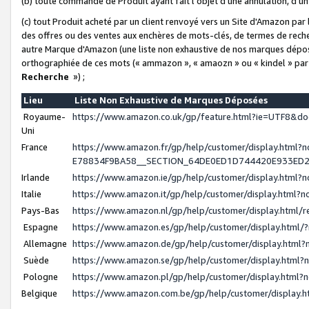
(b) toute commande de Produit ayant fait l'objet d'une annulation, d'u
(c) tout Produit acheté par un client renvoyé vers un Site d'Amazon par
des offres ou des ventes aux enchères de mots-clés, de termes de reche
autre Marque d'Amazon (une liste non exhaustive de nos marques déposée
orthographiée de ces mots (« ammazon », « amaozn » ou « kindel » par
Recherche
») ;
Lieu
Liste Non Exhaustive de Marques Déposées
Royaume-
https://www.amazon.co.uk/gp/feature.html?ie=UTF8&
Uni
France
https://www.amazon.fr/gp/help/customer/display.ht
E78834F9BA58__SECTION_64DE0ED1D744420E933ED
Irlande
https://www.amazon.ie/gp/help/customer/display.htm
Italie
https://www.amazon.it/gp/help/customer/display.html
Pays-Bas
https://www.amazon.nl/gp/help/customer/display.html
Espagne
https://www.amazon.es/gp/help/customer/display.html
Allemagne
https://www.amazon.de/gp/help/customer/display.htm
Suède
https://www.amazon.se/gp/help/customer/display.htm
Pologne
https://www.amazon.pl/gp/help/customer/display.html
Belgique
https://www.amazon.com.be/gp/help/customer/displa