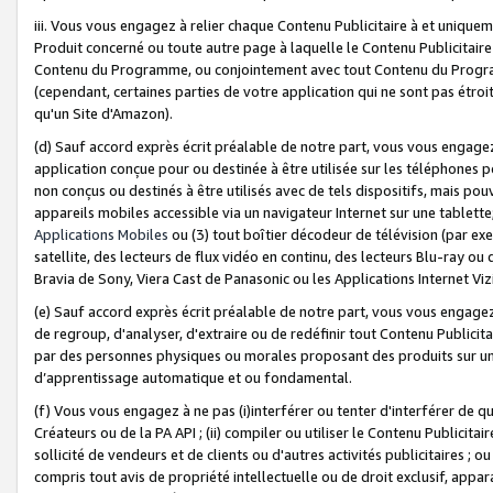
iii. Vous vous engagez à relier chaque Contenu Publicitaire à et uniqu
Produit concerné ou toute autre page à laquelle le Contenu Publicitaire
Contenu du Programme, ou conjointement avec tout Contenu du Programm
(cependant, certaines parties de votre application qui ne sont pas étroi
qu'un Site d'Amazon).
(d) Sauf accord exprès écrit préalable de notre part, vous vous engagez à
application conçue pour ou destinée à être utilisée sur les téléphones p
non conçus ou destinés à être utilisés avec de tels dispositifs, mais pouv
appareils mobiles accessible via un navigateur Internet sur une tablett
Applications Mobiles
ou (3) tout boîtier décodeur de télévision (par ex
satellite, des lecteurs de flux vidéo en continu, des lecteurs Blu-ray o
Bravia de Sony, Viera Cast de Panasonic ou les Applications Internet Viz
(e) Sauf accord exprès écrit préalable de notre part, vous vous engagez 
de regroup, d'analyser, d'extraire ou de redéfinir tout Contenu Publicitai
par des personnes physiques ou morales proposant des produits sur un
d’apprentissage automatique et ou fondamental.
(f) Vous vous engagez à ne pas (i)interférer ou tenter d'interférer de 
Créateurs ou de la PA API ; (ii) compiler ou utiliser le Contenu Publicita
sollicité de vendeurs et de clients ou d'autres activités publicitaires ; ou (
compris tout avis de propriété intellectuelle ou de droit exclusif, appar