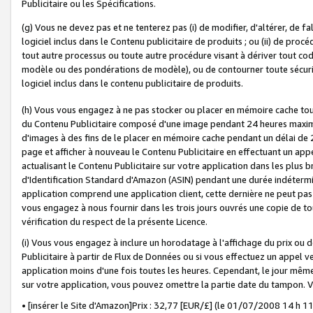
Publicitaire ou les Spécifications.
(g) Vous ne devez pas et ne tenterez pas (i) de modifier, d'altérer, de f
logiciel inclus dans le Contenu publicitaire de produits ; ou (ii) de proc
tout autre processus ou toute autre procédure visant à dériver tout c
modèle ou des pondérations de modèle), ou de contourner toute sécurité a
logiciel inclus dans le contenu publicitaire de produits.
(h) Vous vous engagez à ne pas stocker ou placer en mémoire cache tou
du Contenu Publicitaire composé d'une image pendant 24 heures maxim
d'images à des fins de le placer en mémoire cache pendant un délai de
page et afficher à nouveau le Contenu Publicitaire en effectuant un app
actualisant le Contenu Publicitaire sur votre application dans les plus 
d'Identification Standard d'Amazon (ASIN) pendant une durée indéterminé
application comprend une application client, cette dernière ne peut pa
vous engagez à nous fournir dans les trois jours ouvrés une copie de tou
vérification du respect de la présente Licence.
(i) Vous vous engagez à inclure un horodatage à l'affichage du prix ou 
Publicitaire à partir de Flux de Données ou si vous effectuez un appel ve
application moins d'une fois toutes les heures. Cependant, le jour même
sur votre application, vous pouvez omettre la partie date du tampon.
• [insérer le Site d'Amazon]Prix : 32,77 [EUR/£] (le 01/07/2008 14 h 11 