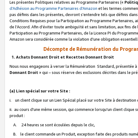
Les présentes Politiques relatives au Programme Partenaires («
Politi
d’Adhésion au Programme Partenaires d'Amazon
et les termes commenç
pas définis dans les présentes, devront s'entendre tels que définis dans 
Conditions Requises pour la Participation au Programme Partenaires, ai
de l'Accord. Afin d’éviter toute ambiguïté et sans limitation, aux fins de
Participation au Programme Partenaires, de la Licence PI du Programme 
Amazon sera considérée comme la violation d’une obligation essentielle
Décompte de Rémunération du Program
1. Achats Donnant Droit et Recettes Donnant Droit
Nous nous engageons à verser la Rémunération Standard, présentée à l
Donnant Droit
» qui – sous réserve des exclusions décrites dans le p
(a) Lien spécial sur votre Site :
i. un client clique sur un Lien Spécial placé sur votre Site à destination
ii. au cours d'une même session, qui commence lorsqu'un client clique s
produit :
A. 24 heures se sont écoulées depuis le clic,
B. le client commande un Produit, exception faite des produits numéri