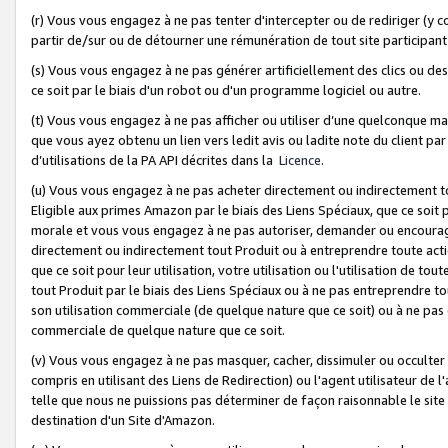
(r) Vous vous engagez à ne pas tenter d'intercepter ou de rediriger (y comp
partir de/sur ou de détourner une rémunération de tout site participa
(s) Vous vous engagez à ne pas générer artificiellement des clics ou de
ce soit par le biais d'un robot ou d'un programme logiciel ou autre.
(t) Vous vous engagez à ne pas afficher ou utiliser d’une quelconque man
que vous ayez obtenu un lien vers ledit avis ou ladite note du client par
d’utilisations de la PA API décrites dans la
Licence
.
(u) Vous vous engagez à ne pas acheter directement ou indirectement t
Eligible aux primes Amazon par le biais des Liens Spéciaux, que ce soit 
morale et vous vous engagez à ne pas autoriser, demander ou encourager
directement ou indirectement tout Produit ou à entreprendre toute acti
que ce soit pour leur utilisation, votre utilisation ou l'utilisation de
tout Produit par le biais des Liens Spéciaux ou à ne pas entreprendre t
son utilisation commerciale (de quelque nature que ce soit) ou à ne pas o
commerciale de quelque nature que ce soit.
(v) Vous vous engagez à ne pas masquer, cacher, dissimuler ou occulter 
compris en utilisant des Liens de Redirection) ou l'agent utilisateur de 
telle que nous ne puissions pas déterminer de façon raisonnable le site ou
destination d'un Site d'Amazon.