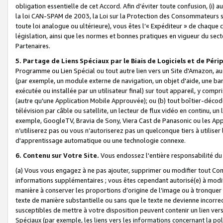
obligation essentielle de cet Accord. Afin d’éviter toute confusion, (i) a
la loi CAN-SPAM de 2003, la Loi sur la Protection des Consommateurs s
toute loi analogue ou ultérieure), vous êtes l’« Expéditeur » de chaque 
législation, ainsi que les normes et bonnes pratiques en vigueur du s
Partenaires.
5. Partage de Liens Spéciaux par le Biais de Logiciels et de Pér
Programme ou Lien Spécial ou tout autre lien vers un Site d'Amazon, au su
(par exemple, un module externe de navigation, un objet d'aide, une ba
exécutée ou installée par un utilisateur final) sur tout appareil, y comp
(autre qu'une Application Mobile Approuvée); ou (b) tout boîtier-décod
télévision par câble ou satellite, un lecteur de flux vidéo en continu, un
exemple, GoogleTV, Bravia de Sony, Viera Cast de Panasonic ou les Appli
n’utiliserez pas ou vous n’autoriserez pas un quelconque tiers à utili
d'apprentissage automatique ou une technologie connexe.
6. Contenu sur Votre Site.
Vous endossez l'entière responsabilité du
(a) Vous vous engagez à ne pas ajouter, supprimer ou modifier tout Co
informations supplémentaires ; vous êtes cependant autorisé(e) à modi
manière à conserver les proportions d’origine de l’image ou à tronquer
texte de manière substantielle ou sans que le texte ne devienne incorr
susceptibles de mettre à votre disposition peuvent contenir un lien ver
Spéciaux (par exemple, les liens vers les informations concernant la poli