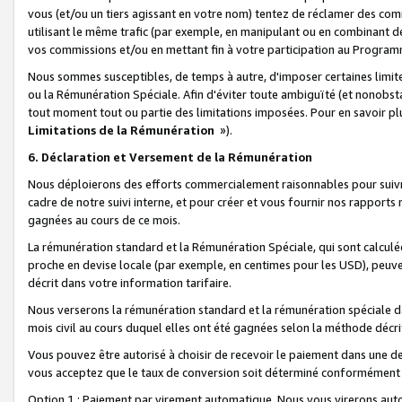
vous (et/ou un tiers agissant en votre nom) tentez de réclamer des c
utilisant le même trafic (par exemple, en manipulant ou en combinant 
vos commissions et/ou en mettant fin à votre participation au Progra
Nous sommes susceptibles, de temps à autre, d'imposer certaines limit
ou la Rémunération Spéciale. Afin d'éviter toute ambiguïté (et nonobst
tout moment tout ou partie des limitations imposées. Pour en savoir plus
Limitations de la Rémunération
»).
6. Déclaration et Versement de la Rémunération
Nous déploierons des efforts commercialement raisonnables pour suivr
cadre de notre suivi interne, et pour créer et vous fournir nos rapport
gagnées au cours de ce mois.
La rémunération standard et la Rémunération Spéciale, qui sont calcul
proche en devise locale (par exemple, en centimes pour les USD), peuve
décrit dans votre information tarifaire.
Nous verserons la rémunération standard et la rémunération spéciale da
mois civil au cours duquel elles ont été gagnées selon la méthode décr
Vous pouvez être autorisé à choisir de recevoir le paiement dans une dev
vous acceptez que le taux de conversion soit déterminé conformément
Option 1 : Paiement par virement automatique.
Nous vous virerons aut