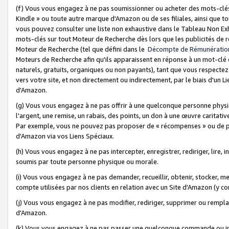
(f) Vous vous engagez à ne pas soumissionner ou acheter des mots-clés,
Kindle » ou toute autre marque d'Amazon ou de ses filiales, ainsi que t
vous pouvez consulter une liste non exhaustive dans le Tableau Non Ex
mots-clés sur tout Moteur de Recherche dès lors que les publicités de 
Moteur de Recherche (tel que défini dans le
Décompte de Rémunératio
Moteurs de Recherche afin qu'ils apparaissent en réponse à un mot-clé o
naturels, gratuits, organiques ou non payants), tant que vous respectez 
vers votre site, et non directement ou indirectement, par le biais d'un Li
d'Amazon.
(g) Vous vous engagez à ne pas offrir à une quelconque personne physi
l'argent, une remise, un rabais, des points, un don à une œuvre caritativ
Par exemple, vous ne pouvez pas proposer de « récompenses » ou de p
d'Amazon via vos Liens Spéciaux.
(h) Vous vous engagez à ne pas intercepter, enregistrer, rediriger, lire
soumis par toute personne physique ou morale.
(i) Vous vous engagez à ne pas demander, recueillir, obtenir, stocker, 
compte utilisées par nos clients en relation avec un Site d'Amazon (y c
(j) Vous vous engagez à ne pas modifier, rediriger, supprimer ou rempla
d'Amazon.
(k) Vous vous engagez à ne pas passer une quelconque commande ou init