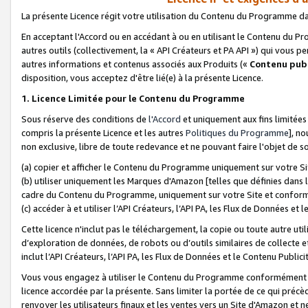
La présente Licence régit votre utilisation du Contenu du Programme d
En acceptant l'Accord ou en accédant à ou en utilisant le Contenu du P
autres outils (collectivement, la «
API Créateurs et PA API
») qui vous pe
autres informations et contenus associés aux Produits («
Contenu publ
disposition, vous acceptez d'être lié(e) à la présente Licence.
1. Licence Limitée pour le Contenu du Programme
Sous réserve des conditions de
l'Accord
et uniquement aux fins limitées
compris la présente Licence et les autres
Politiques du Programme
], n
non exclusive, libre de toute redevance et ne pouvant faire l'objet de so
(a) copier et afficher le Contenu du Programme uniquement sur votre Si
(b) utiliser uniquement les Marques d'Amazon [telles que définies dans 
cadre du Contenu du Programme, uniquement sur votre Site et confo
(c) accéder à et utiliser l’API Créateurs, l’API PA, les Flux de Données e
Cette licence n'inclut pas le téléchargement, la copie ou toute autre util
d’exploration de données, de robots ou d’outils similaires de collecte
inclut l’API Créateurs, l’API PA, les Flux de Données et le Contenu Publici
Vous vous engagez à utiliser le Contenu du Programme conformément a
licence accordée par la présente. Sans limiter la portée de ce qui pré
renvoyer les utilisateurs finaux et les ventes vers un Site d'Amazon et