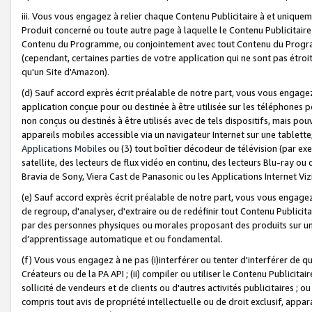
iii. Vous vous engagez à relier chaque Contenu Publicitaire à et uniqu
Produit concerné ou toute autre page à laquelle le Contenu Publicitaire
Contenu du Programme, ou conjointement avec tout Contenu du Programm
(cependant, certaines parties de votre application qui ne sont pas étroi
qu'un Site d'Amazon).
(d) Sauf accord exprès écrit préalable de notre part, vous vous engagez à
application conçue pour ou destinée à être utilisée sur les téléphones p
non conçus ou destinés à être utilisés avec de tels dispositifs, mais pouv
appareils mobiles accessible via un navigateur Internet sur une tablett
Applications Mobiles
ou (3) tout boîtier décodeur de télévision (par ex
satellite, des lecteurs de flux vidéo en continu, des lecteurs Blu-ray o
Bravia de Sony, Viera Cast de Panasonic ou les Applications Internet Viz
(e) Sauf accord exprès écrit préalable de notre part, vous vous engagez 
de regroup, d'analyser, d'extraire ou de redéfinir tout Contenu Publicitai
par des personnes physiques ou morales proposant des produits sur un
d’apprentissage automatique et ou fondamental.
(f) Vous vous engagez à ne pas (i)interférer ou tenter d'interférer de 
Créateurs ou de la PA API ; (ii) compiler ou utiliser le Contenu Publicita
sollicité de vendeurs et de clients ou d'autres activités publicitaires ; ou (
compris tout avis de propriété intellectuelle ou de droit exclusif, appar