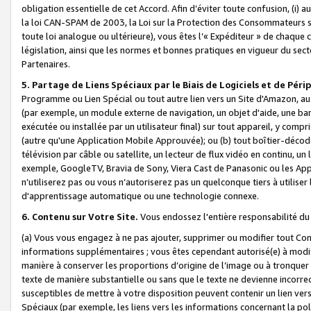
obligation essentielle de cet Accord. Afin d’éviter toute confusion, (i) a
la loi CAN-SPAM de 2003, la Loi sur la Protection des Consommateurs s
toute loi analogue ou ultérieure), vous êtes l’« Expéditeur » de chaque 
législation, ainsi que les normes et bonnes pratiques en vigueur du s
Partenaires.
5. Partage de Liens Spéciaux par le Biais de Logiciels et de Pér
Programme ou Lien Spécial ou tout autre lien vers un Site d'Amazon, au su
(par exemple, un module externe de navigation, un objet d'aide, une ba
exécutée ou installée par un utilisateur final) sur tout appareil, y comp
(autre qu'une Application Mobile Approuvée); ou (b) tout boîtier-décod
télévision par câble ou satellite, un lecteur de flux vidéo en continu, un
exemple, GoogleTV, Bravia de Sony, Viera Cast de Panasonic ou les Appli
n’utiliserez pas ou vous n’autoriserez pas un quelconque tiers à utili
d'apprentissage automatique ou une technologie connexe.
6. Contenu sur Votre Site.
Vous endossez l'entière responsabilité du
(a) Vous vous engagez à ne pas ajouter, supprimer ou modifier tout Co
informations supplémentaires ; vous êtes cependant autorisé(e) à modi
manière à conserver les proportions d’origine de l’image ou à tronquer
texte de manière substantielle ou sans que le texte ne devienne incorr
susceptibles de mettre à votre disposition peuvent contenir un lien ver
Spéciaux (par exemple, les liens vers les informations concernant la poli