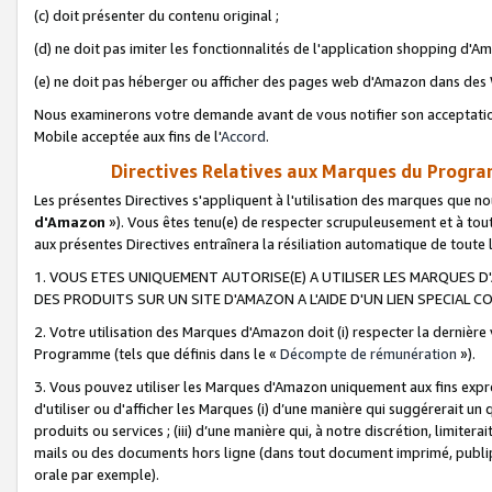
(c) doit présenter du contenu original ;
(d) ne doit pas imiter les fonctionnalités de l'application shopping d'Am
(e) ne doit pas héberger ou afficher des pages web d'Amazon dans de
Nous examinerons votre demande avant de vous notifier son acceptatio
Mobile acceptée aux fins de l'
Accord
.
Directives Relatives aux Marques du Progra
Les présentes Directives s'appliquent à l'utilisation des marques que
d'Amazon
»). Vous êtes tenu(e) de respecter scrupuleusement et à tou
aux présentes Directives entraînera la résiliation automatique de toute
1. VOUS ETES UNIQUEMENT AUTORISE(E) A UTILISER LES MARQUES D'
DES PRODUITS SUR UN SITE D'AMAZON A L'AIDE D'UN LIEN SPECIAL 
2. Votre utilisation des Marques d'Amazon doit (i) respecter la dernière
Programme (tels que définis dans le «
Décompte de rémunération
»).
3. Vous pouvez utiliser les Marques d'Amazon uniquement aux fins expr
d'utiliser ou d'afficher les Marques (i) d’une manière qui suggérerait un
produits ou services ; (iii) d’une manière qui, à notre discrétion, limit
mails ou des documents hors ligne (dans tout document imprimé, publip
orale par exemple).