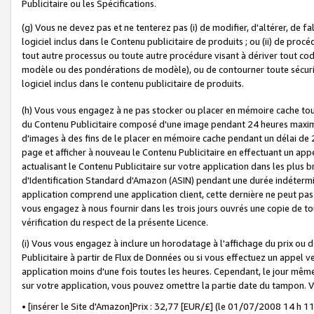
Publicitaire ou les Spécifications.
(g) Vous ne devez pas et ne tenterez pas (i) de modifier, d'altérer, de f
logiciel inclus dans le Contenu publicitaire de produits ; ou (ii) de proc
tout autre processus ou toute autre procédure visant à dériver tout c
modèle ou des pondérations de modèle), ou de contourner toute sécurité a
logiciel inclus dans le contenu publicitaire de produits.
(h) Vous vous engagez à ne pas stocker ou placer en mémoire cache tou
du Contenu Publicitaire composé d'une image pendant 24 heures maxim
d'images à des fins de le placer en mémoire cache pendant un délai de
page et afficher à nouveau le Contenu Publicitaire en effectuant un app
actualisant le Contenu Publicitaire sur votre application dans les plus 
d'Identification Standard d'Amazon (ASIN) pendant une durée indéterminé
application comprend une application client, cette dernière ne peut pa
vous engagez à nous fournir dans les trois jours ouvrés une copie de tou
vérification du respect de la présente Licence.
(i) Vous vous engagez à inclure un horodatage à l'affichage du prix ou 
Publicitaire à partir de Flux de Données ou si vous effectuez un appel ve
application moins d'une fois toutes les heures. Cependant, le jour même
sur votre application, vous pouvez omettre la partie date du tampon.
• [insérer le Site d'Amazon]Prix : 32,77 [EUR/£] (le 01/07/2008 14 h 11 