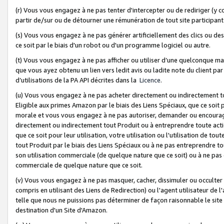
(r) Vous vous engagez à ne pas tenter d'intercepter ou de rediriger (y comp
partir de/sur ou de détourner une rémunération de tout site participa
(s) Vous vous engagez à ne pas générer artificiellement des clics ou de
ce soit par le biais d'un robot ou d'un programme logiciel ou autre.
(t) Vous vous engagez à ne pas afficher ou utiliser d’une quelconque man
que vous ayez obtenu un lien vers ledit avis ou ladite note du client par
d’utilisations de la PA API décrites dans la
Licence
.
(u) Vous vous engagez à ne pas acheter directement ou indirectement t
Eligible aux primes Amazon par le biais des Liens Spéciaux, que ce soit 
morale et vous vous engagez à ne pas autoriser, demander ou encourager
directement ou indirectement tout Produit ou à entreprendre toute acti
que ce soit pour leur utilisation, votre utilisation ou l'utilisation de
tout Produit par le biais des Liens Spéciaux ou à ne pas entreprendre t
son utilisation commerciale (de quelque nature que ce soit) ou à ne pas o
commerciale de quelque nature que ce soit.
(v) Vous vous engagez à ne pas masquer, cacher, dissimuler ou occulter 
compris en utilisant des Liens de Redirection) ou l'agent utilisateur de 
telle que nous ne puissions pas déterminer de façon raisonnable le site ou
destination d'un Site d'Amazon.