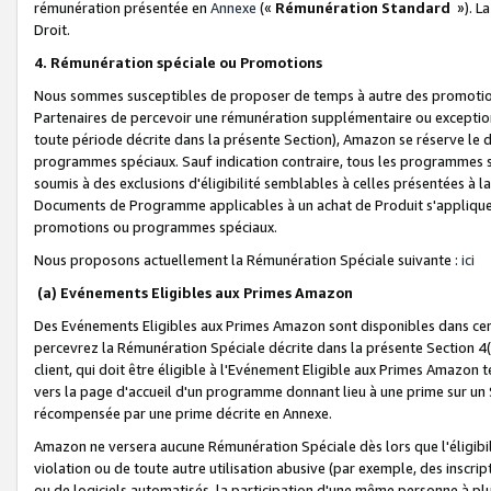
rémunération présentée en
Annexe
(«
Rémunération Standard
»). L
Droit.
4. Rémunération spéciale ou Promotions
Nous sommes susceptibles de proposer de temps à autre des promotion
Partenaires de percevoir une rémunération supplémentaire ou exceptio
toute période décrite dans la présente Section), Amazon se réserve le
programmes spéciaux. Sauf indication contraire, tous les programmes s
soumis à des exclusions d'éligibilité semblables à celles présentées à 
Documents de Programme applicables à un achat de Produit s'appliquera
promotions ou programmes spéciaux.
Nous proposons actuellement la Rémunération Spéciale suivante :
ici
(a) Evénements Eligibles aux Primes Amazon
Des Evénements Eligibles aux Primes Amazon sont disponibles dans cer
percevrez la Rémunération Spéciale décrite dans la présente Section 4(
client, qui doit être éligible à l'Evénement Eligible aux Primes Amazon te
vers la page d'accueil d'un programme donnant lieu à une prime sur un Si
récompensée par une prime décrite en Annexe.
Amazon ne versera aucune Rémunération Spéciale dès lors que l'éligibi
violation ou de toute autre utilisation abusive (par exemple, des inscrip
ou de logiciels automatisés, la participation d'une même personne à p