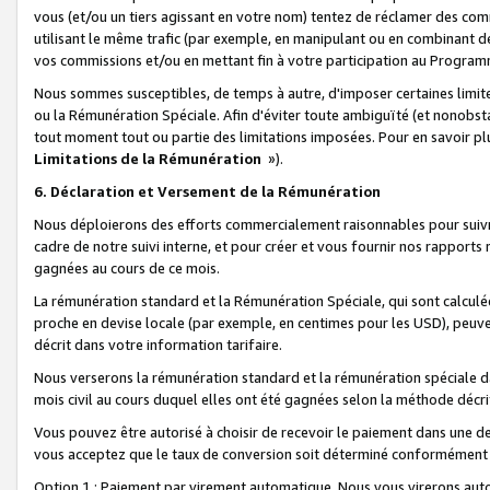
vous (et/ou un tiers agissant en votre nom) tentez de réclamer des c
utilisant le même trafic (par exemple, en manipulant ou en combinant 
vos commissions et/ou en mettant fin à votre participation au Progra
Nous sommes susceptibles, de temps à autre, d'imposer certaines limit
ou la Rémunération Spéciale. Afin d'éviter toute ambiguïté (et nonobst
tout moment tout ou partie des limitations imposées. Pour en savoir plus
Limitations de la Rémunération
»).
6. Déclaration et Versement de la Rémunération
Nous déploierons des efforts commercialement raisonnables pour suivr
cadre de notre suivi interne, et pour créer et vous fournir nos rapport
gagnées au cours de ce mois.
La rémunération standard et la Rémunération Spéciale, qui sont calcul
proche en devise locale (par exemple, en centimes pour les USD), peuve
décrit dans votre information tarifaire.
Nous verserons la rémunération standard et la rémunération spéciale da
mois civil au cours duquel elles ont été gagnées selon la méthode décr
Vous pouvez être autorisé à choisir de recevoir le paiement dans une dev
vous acceptez que le taux de conversion soit déterminé conformément
Option 1 : Paiement par virement automatique.
Nous vous virerons aut