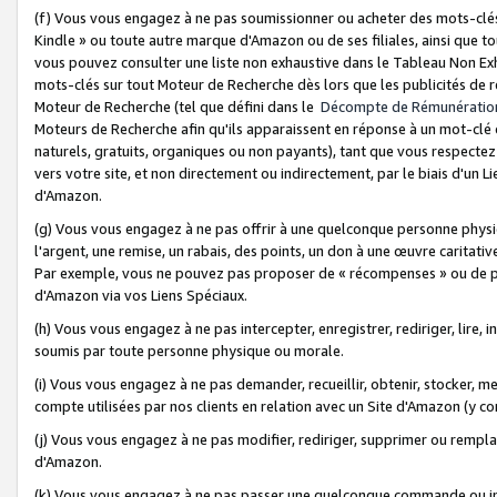
(f) Vous vous engagez à ne pas soumissionner ou acheter des mots-clés,
Kindle » ou toute autre marque d'Amazon ou de ses filiales, ainsi que t
vous pouvez consulter une liste non exhaustive dans le Tableau Non Ex
mots-clés sur tout Moteur de Recherche dès lors que les publicités de 
Moteur de Recherche (tel que défini dans le
Décompte de Rémunératio
Moteurs de Recherche afin qu'ils apparaissent en réponse à un mot-clé o
naturels, gratuits, organiques ou non payants), tant que vous respectez 
vers votre site, et non directement ou indirectement, par le biais d'un Li
d'Amazon.
(g) Vous vous engagez à ne pas offrir à une quelconque personne physi
l'argent, une remise, un rabais, des points, un don à une œuvre caritativ
Par exemple, vous ne pouvez pas proposer de « récompenses » ou de p
d'Amazon via vos Liens Spéciaux.
(h) Vous vous engagez à ne pas intercepter, enregistrer, rediriger, lire
soumis par toute personne physique ou morale.
(i) Vous vous engagez à ne pas demander, recueillir, obtenir, stocker, 
compte utilisées par nos clients en relation avec un Site d'Amazon (y c
(j) Vous vous engagez à ne pas modifier, rediriger, supprimer ou rempla
d'Amazon.
(k) Vous vous engagez à ne pas passer une quelconque commande ou init