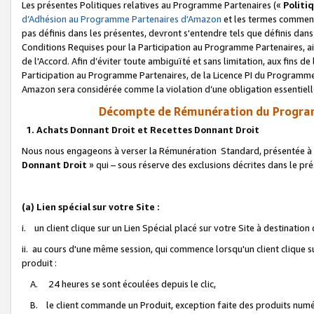
Les présentes Politiques relatives au Programme Partenaires («
Politi
d’Adhésion au Programme Partenaires d'Amazon
et les termes commenç
pas définis dans les présentes, devront s'entendre tels que définis dans 
Conditions Requises pour la Participation au Programme Partenaires, ai
de l'Accord. Afin d’éviter toute ambiguïté et sans limitation, aux fins de
Participation au Programme Partenaires, de la Licence PI du Programme 
Amazon sera considérée comme la violation d’une obligation essentielle
Décompte de Rémunération du Program
1. Achats Donnant Droit et Recettes Donnant Droit
Nous nous engageons à verser la Rémunération Standard, présentée à l
Donnant Droit
» qui – sous réserve des exclusions décrites dans le p
(a) Lien spécial sur votre Site :
i. un client clique sur un Lien Spécial placé sur votre Site à destination
ii. au cours d'une même session, qui commence lorsqu'un client clique s
produit :
A. 24 heures se sont écoulées depuis le clic,
B. le client commande un Produit, exception faite des produits numéri