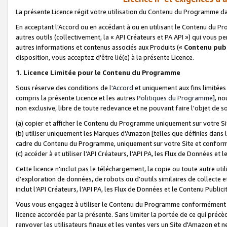
La présente Licence régit votre utilisation du Contenu du Programme d
En acceptant l'Accord ou en accédant à ou en utilisant le Contenu du P
autres outils (collectivement, la «
API Créateurs et PA API
») qui vous pe
autres informations et contenus associés aux Produits («
Contenu publ
disposition, vous acceptez d'être lié(e) à la présente Licence.
1. Licence Limitée pour le Contenu du Programme
Sous réserve des conditions de
l'Accord
et uniquement aux fins limitées
compris la présente Licence et les autres
Politiques du Programme
], n
non exclusive, libre de toute redevance et ne pouvant faire l'objet de so
(a) copier et afficher le Contenu du Programme uniquement sur votre Si
(b) utiliser uniquement les Marques d'Amazon [telles que définies dans 
cadre du Contenu du Programme, uniquement sur votre Site et confo
(c) accéder à et utiliser l’API Créateurs, l’API PA, les Flux de Données e
Cette licence n'inclut pas le téléchargement, la copie ou toute autre util
d’exploration de données, de robots ou d’outils similaires de collecte
inclut l’API Créateurs, l’API PA, les Flux de Données et le Contenu Publici
Vous vous engagez à utiliser le Contenu du Programme conformément a
licence accordée par la présente. Sans limiter la portée de ce qui pré
renvoyer les utilisateurs finaux et les ventes vers un Site d'Amazon et