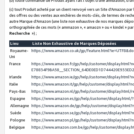
(b) toute commande de Produit ayant fait l'objet d'une annulation, d'u
(c) tout Produit acheté par un client renvoyé vers un Site d'Amazon par
des offres ou des ventes aux enchères de mots-clés, de termes de reche
autre Marque d'Amazon (une liste non exhaustive de nos marques déposée
orthographiée de ces mots (« ammazon », « amaozn » ou « kindel » par
Recherche
») ;
Lieu
Liste Non Exhaustive de Marques Déposées
Royaume-
https://www.amazon.co.uk/gp/feature.html?ie=UTF8&
Uni
France
https://www.amazon.fr/gp/help/customer/display.ht
E78834F9BA58__SECTION_64DE0ED1D744420E933ED
Irlande
https://www.amazon.ie/gp/help/customer/display.htm
Italie
https://www.amazon.it/gp/help/customer/display.html
Pays-Bas
https://www.amazon.nl/gp/help/customer/display.html
Espagne
https://www.amazon.es/gp/help/customer/display.html
Allemagne
https://www.amazon.de/gp/help/customer/display.htm
Suède
https://www.amazon.se/gp/help/customer/display.htm
Pologne
https://www.amazon.pl/gp/help/customer/display.html
Belgique
https://www.amazon.com.be/gp/help/customer/displa