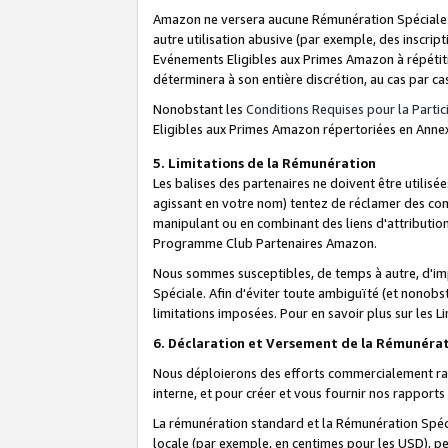
Amazon ne versera aucune Rémunération Spéciale dè
autre utilisation abusive (par exemple, des inscript
Evénements Eligibles aux Primes Amazon à répétiti
déterminera à son entière discrétion, au cas par ca
Nonobstant les
Conditions Requises pour la Parti
Eligibles aux Primes Amazon répertoriées en Anne
5. Limitations de la Rémunération
Les balises des partenaires ne doivent être utili
agissant en votre nom) tentez de réclamer des co
manipulant ou en combinant des liens d'attributi
Programme Club Partenaires Amazon.
Nous sommes susceptibles, de temps à autre, d'imp
Spéciale. Afin d'éviter toute ambiguïté (et nonob
limitations imposées. Pour en savoir plus sur les Li
6. Déclaration et Versement de la Rémunéra
Nous déploierons des efforts commercialement rai
interne, et pour créer et vous fournir nos rappor
La rémunération standard et la Rémunération Spéci
locale (par exemple, en centimes pour les USD), pe