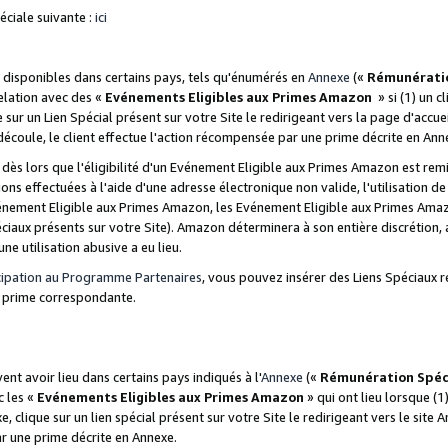
ciale suivante :
ici
disponibles dans certains pays, tels qu'énumérés en
Annexe
(«
Rémunérati
relation avec des «
Evénements Eligibles aux Primes Amazon
» si (1) un c
 sur un Lien Spécial présent sur votre Site le redirigeant vers la page d'acc
 découle, le client effectue l'action récompensée par une prime décrite en Ann
s lors que l'éligibilité d'un Evénement Eligible aux Primes Amazon est remis
ions effectuées à l'aide d'une adresse électronique non valide, l'utilisation d
nement Eligible aux Primes Amazon, les Evénement Eligible aux Primes Amazo
ciaux présents sur votre Site). Amazon déterminera à son entière discrétion, 
ne utilisation abusive a eu lieu.
cipation au Programme Partenaires
, vous pouvez insérer des Liens Spéciaux r
la prime correspondante.
t avoir lieu dans certains pays indiqués à l'
Annexe
(«
Rémunération Spéc
c les «
Evénements Eligibles aux Primes Amazon
» qui ont lieu lorsque (1)
 clique sur un lien spécial présent sur votre Site le redirigeant vers le site 
ar une prime décrite en Annexe.