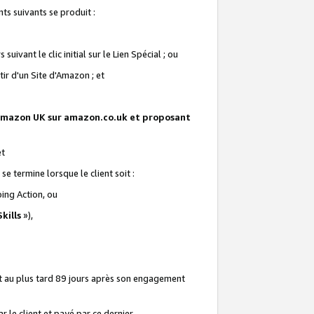
ts suivants se produit :
vant le clic initial sur le Lien Spécial ; ou
ir d'un Site d'Amazon ; et
te Amazon UK sur amazon.co.uk et proposant
et
e termine lorsque le client soit :
ping Action, ou
kills
»),
it au plus tard 89 jours après son engagement
 le client et payé par ce dernier.