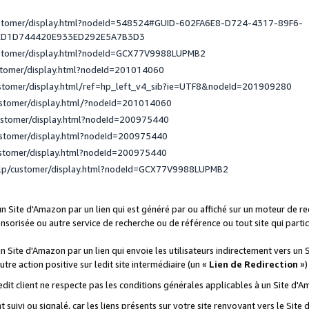
ustomer/display.html?nodeId=548524#GUID-602FA6E8-D724-4317-89F6-
ED1D744420E933ED292E5A7B3D3
ustomer/display.html?nodeId=GCX77V9988LUPMB2
stomer/display.html?nodeId=201014060
ustomer/display.html/ref=hp_left_v4_sib?ie=UTF8&nodeId=201909280
ustomer/display.html/?nodeId=201014060
ustomer/display.html?nodeId=200975440
ustomer/display.html?nodeId=200975440
ustomer/display.html?nodeId=200975440
elp/customer/display.html?nodeId=GCX77V9988LUPMB2
 un Site d'Amazon par un lien qui est généré par ou affiché sur un moteur de 
onsorisée ou autre service de recherche ou de référence ou tout site qui part
un Site d'Amazon par un lien qui envoie les utilisateurs indirectement vers un 
autre action positive sur ledit site intermédiaire (un «
Lien de Redirection
»)
 ledit client ne respecte pas les conditions générales applicables à un Site d'
t suivi ou signalé, car les liens présents sur votre site renvoyant vers le Si