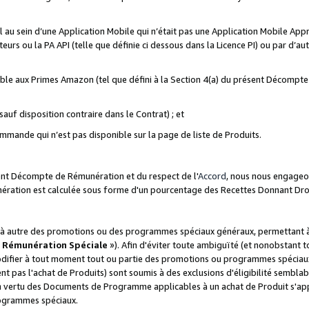
ial au sein d’une Application Mobile qui n’était pas une Application Mobile Ap
eurs ou la PA API (telle que définie ci dessous dans la Licence PI) ou par d’au
igible aux Primes Amazon (tel que défini à la Section 4(a) du présent Décomp
auf disposition contraire dans le Contrat) ; et
ommande qui n’est pas disponible sur la page de liste de Produits.
sent Décompte de Rémunération et du respect de l'
Accord
, nous nous engageo
nération est calculée sous forme d'un pourcentage des Recettes Donnant Dro
 autre des promotions ou des programmes spéciaux généraux, permettant à t
«
Rémunération Spéciale
»). Afin d'éviter toute ambiguïté (et nonobstant t
difier à tout moment tout ou partie des promotions ou programmes spéciaux.
 pas l'achat de Produits) sont soumis à des exclusions d'éligibilité semblabl
n vertu des Documents de Programme applicables à un achat de Produit s'app
rogrammes spéciaux.