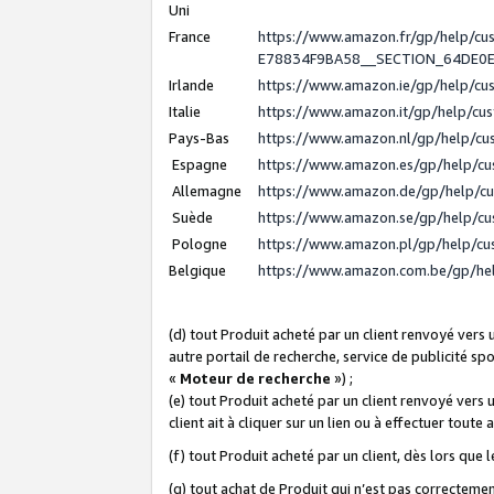
Uni
France
https://www.amazon.fr/gp/help/c
E78834F9BA58__SECTION_64DE0
Irlande
https://www.amazon.ie/gp/help/c
Italie
https://www.amazon.it/gp/help/cu
Pays-Bas
https://www.amazon.nl/gp/help/c
Espagne
https://www.amazon.es/gp/help/c
Allemagne
https://www.amazon.de/gp/help/c
Suède
https://www.amazon.se/gp/help/c
Pologne
https://www.amazon.pl/gp/help/c
Belgique
https://www.amazon.com.be/gp/h
(d) tout Produit acheté par un client renvoyé vers
autre portail de recherche, service de publicité sp
«
Moteur de recherche
») ;
(e) tout Produit acheté par un client renvoyé vers 
client ait à cliquer sur un lien ou à effectuer toute 
(f) tout Produit acheté par un client, dès lors que
(g) tout achat de Produit qui n’est pas correctemen