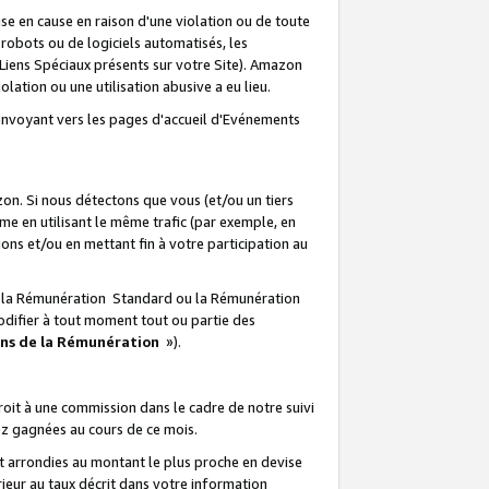
e en cause en raison d'une violation ou de toute
e robots ou de logiciels automatisés, les
Liens Spéciaux présents sur votre Site). Amazon
lation ou une utilisation abusive a eu lieu.
renvoyant vers les pages d'accueil d'Evénements
on. Si nous détectons que vous (et/ou un tiers
 en utilisant le même trafic (par exemple, en
s et/ou en mettant fin à votre participation au
ir la Rémunération Standard ou la Rémunération
odifier à tout moment tout ou partie des
ons de la Rémunération
»).
it à une commission dans le cadre de notre suivi
ez gagnées au cours de ce mois.
t arrondies au montant le plus proche en devise
ieur au taux décrit dans votre information