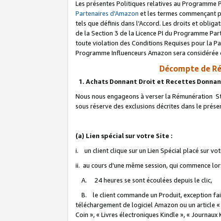
Les présentes Politiques relatives au Programme P
Partenaires d'Amazon
et les termes commençant pa
tels que définis dans l'Accord. Les droits et oblig
de la Section 3 de la Licence PI du Programme Parte
toute violation des Conditions Requises pour la Pa
Programme Influenceurs Amazon sera considérée co
Décompte de Ré
1. Achats Donnant Droit et Recettes Donnan
Nous nous engageons à verser la Rémunération Sta
sous réserve des exclusions décrites dans le prés
(a) Lien spécial sur votre Site :
i. un client clique sur un Lien Spécial placé sur vo
ii. au cours d'une même session, qui commence lorsq
A. 24 heures se sont écoulées depuis le clic,
B. le client commande un Produit, exception faite
téléchargement de logiciel Amazon ou un article «
Coin », « Livres électroniques Kindle », « Journaux