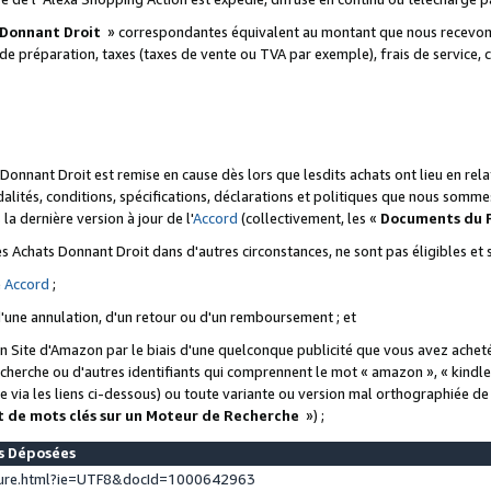
 Donnant Droit
» correspondantes équivalent au montant que nous recevons
 de préparation, taxes (taxes de vente ou TVA par exemple), frais de service, c
s Donnant Droit est remise en cause dès lors que lesdits achats ont lieu en r
lités, conditions, spécifications, déclarations et politiques que nous somme
a dernière version à jour de l'
Accord
(collectivement, les «
Documents du
 des Achats Donnant Droit dans d'autres circonstances, ne sont pas éligibles e
e
Accord
;
d'une annulation, d'un retour ou d'un remboursement ; et
 un Site d'Amazon par le biais d'une quelconque publicité que vous avez acheté
cherche ou d'autres identifiants qui comprennent le mot « amazon », « kindl
 via les liens ci-dessous) ou toute variante ou version mal orthographiée d
t de mots clés sur un Moteur de Recherche
») ;
es Déposées
ture.html?ie=UTF8&docId=1000642963