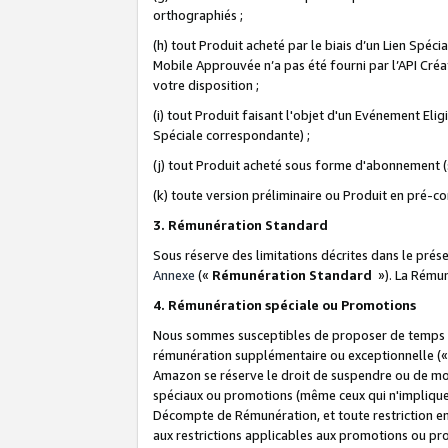
orthographiés ;
(h) tout Produit acheté par le biais d’un Lien Spéc
Mobile Approuvée n’a pas été fourni par l’API Créat
votre disposition ;
(i) tout Produit faisant l'objet d'un Evénement El
Spéciale correspondante) ;
(j) tout Produit acheté sous forme d'abonnement (s
(k) toute version préliminaire ou Produit en pré-c
3. Rémunération Standard
Sous réserve des limitations décrites dans le pré
Annexe
(«
Rémunération Standard
»). La Rému
4. Rémunération spéciale ou Promotions
Nous sommes susceptibles de proposer de temps à
rémunération supplémentaire ou exceptionnelle (
Amazon se réserve le droit de suspendre ou de mo
spéciaux ou promotions (même ceux qui n'impliquent
Décompte de Rémunération, et toute restriction e
aux restrictions applicables aux promotions ou p