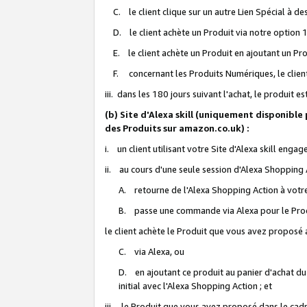
C. le client clique sur un autre Lien Spécial à de
D. le client achète un Produit via notre option 1-
E. le client achète un Produit en ajoutant un Produ
F. concernant les Produits Numériques, le client 
iii. dans les 180 jours suivant l'achat, le produit e
(b) Site d'Alexa skill (uniquement disponible
des Produits sur amazon.co.uk) :
i. un client utilisant votre Site d'Alexa skill enga
ii. au cours d'une seule session d'Alexa Shopping 
A. retourne de l'Alexa Shopping Action à votre
B. passe une commande via Alexa pour le Prod
le client achète le Produit que vous avez proposé a
C. via Alexa, ou
D. en ajoutant ce produit au panier d'achat du
initial avec l'Alexa Shopping Action ; et
iii. le Produit que vous avez proposé dans le cadre