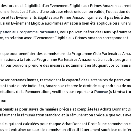
s lors que l'éligibilité d'un Evénement Eligible aux Primes Amazon est remis
ions effectuées à l'aide d'une adresse électronique non valide, l'utilisation d
on et les Evénements Eligibles aux Primes Amazon qui ne sont pas liés à des 
s, si un Evénement Eligible aux Primes Amazon a bien été appliqué ou si une vio
cipation au Programme Partenaires
, vous pouvez insérer des Liens Spéciaux 
xe, en relation avec l’Evénement Eligible aux Primes Amazon correspondant
sées que pour bénéficier des commissions du Programme Club Partenaires Amaz
mmissions à la fois au Programme Partenaires Amazon et à un autre programme
on), nous pouvons prendre des mesures, notamment en bloquant vos commission
oser certaines limites, restreignant la capacité des Partenaires de percevo
stant toute durée indiquée), Amazon se réserve le droit de suspendre ou de m
mitations de la Rémunération , veuillez vous reporter à l'
Annexe
(«
Limitati
tion
sonnables pour suivre de manière précise et complète les Achats Donnant Dro
ts résumant la rémunération standard et la rémunération spéciale que vous av
ale, qui sont calculées pour chaque Achat Donnant Droit à une commission e
uvent entraîner un taux de commission effectif légèrement supérieur ou infér