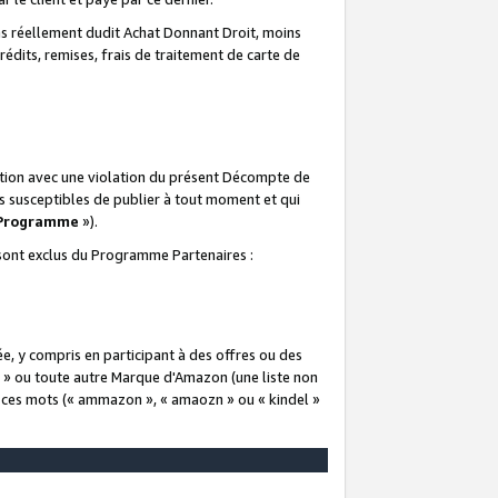
 réellement dudit Achat Donnant Droit, moins
rédits, remises, frais de traitement de carte de
elation avec une violation du présent Décompte de
s susceptibles de publier à tout moment et qui
 Programme
»).
t sont exclus du Programme Partenaires :
e, y compris en participant à des offres ou des
e » ou toute autre Marque d'Amazon (une liste non
e ces mots (« ammazon », « amaozn » ou « kindel »