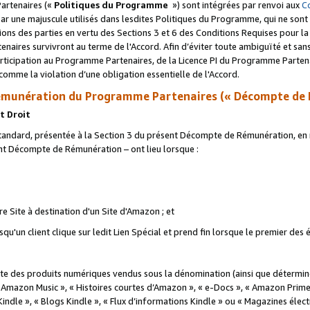
artenaires («
Politiques du Programme
») sont intégrées par renvoi aux
C
r une majuscule utilisés dans lesdites Politiques du Programme, qui ne sont 
ations des parties en vertu des Sections 3 et 6 des Conditions Requises pour l
naires survivront au terme de l'Accord. Afin d’éviter toute ambiguïté et sans l
rticipation au Programme Partenaires, de la Licence PI du Programme Partenai
mme la violation d’une obligation essentielle de l'Accord.
munération du Programme Partenaires (« Décompte de 
t Droit
ndard, présentée à la Section 3 du présent Décompte de Rémunération, en r
ent Décompte de Rémunération – ont lieu lorsque :
tre Site à destination d'un Site d'Amazon ; et
u'un client clique sur ledit Lien Spécial et prend fin lorsque le premier des
 des produits numériques vendus sous la dénomination (ainsi que déterminé 
 Amazon Music », « Histoires courtes d’Amazon », « e-Docs », « Amazon Prim
 Kindle », « Blogs Kindle », « Flux d’informations Kindle » ou « Magazines éle