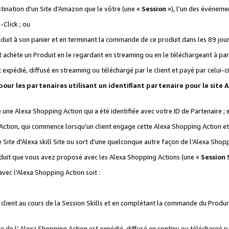
stination d'un Site d'Amazon que le vôtre (une «
Session
»), l'un des événemen
Click ; ou
it à son panier et en terminant la commande de ce produit dans les 89 jours sui
achète un Produit en le regardant en streaming ou en le téléchargeant à part
st expédié, diffusé en streaming ou téléchargé par le client et payé par celui-ci
 pour les partenaires utilisant un identifiant partenaire pour le si
ge une Alexa Shopping Action qui a été identifiée avec votre ID de Partenaire ; 
Action, qui commence lorsqu'un client engage cette Alexa Shopping Action et s
 Site d'Alexa skill Site ou sort d'une quelconque autre façon de l'Alexa Shop
uit que vous avez proposé avec les Alexa Shopping Actions (une «
Session S
vec l'Alexa Shopping Action soit :
 client au cours de la Session Skills et en complétant la commande du Produ
 de l' Alexa Shopping Action est expédié, diffusé en continu ou téléchargé par