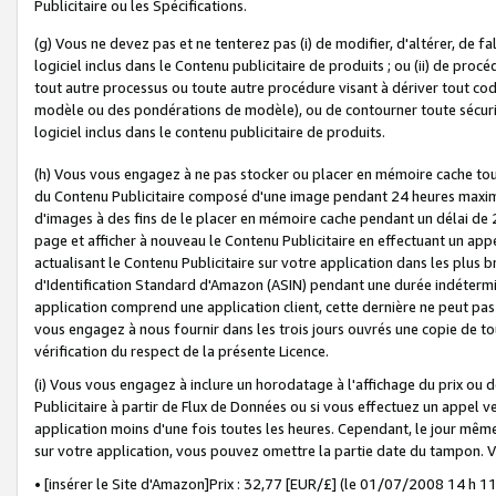
Publicitaire ou les Spécifications.
(g) Vous ne devez pas et ne tenterez pas (i) de modifier, d'altérer, de f
logiciel inclus dans le Contenu publicitaire de produits ; ou (ii) de proc
tout autre processus ou toute autre procédure visant à dériver tout c
modèle ou des pondérations de modèle), ou de contourner toute sécurité a
logiciel inclus dans le contenu publicitaire de produits.
(h) Vous vous engagez à ne pas stocker ou placer en mémoire cache tou
du Contenu Publicitaire composé d'une image pendant 24 heures maxim
d'images à des fins de le placer en mémoire cache pendant un délai de
page et afficher à nouveau le Contenu Publicitaire en effectuant un app
actualisant le Contenu Publicitaire sur votre application dans les plus 
d'Identification Standard d'Amazon (ASIN) pendant une durée indéterminé
application comprend une application client, cette dernière ne peut pa
vous engagez à nous fournir dans les trois jours ouvrés une copie de tou
vérification du respect de la présente Licence.
(i) Vous vous engagez à inclure un horodatage à l'affichage du prix ou 
Publicitaire à partir de Flux de Données ou si vous effectuez un appel ve
application moins d'une fois toutes les heures. Cependant, le jour même
sur votre application, vous pouvez omettre la partie date du tampon.
• [insérer le Site d'Amazon]Prix : 32,77 [EUR/£] (le 01/07/2008 14 h 11 