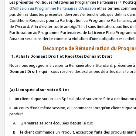
Les présentes Politiques relatives au Programme Partenaires («
Politi
d’Adhésion au Programme Partenaires d'Amazon
et les termes commenç
pas définis dans les présentes, devront s'entendre tels que définis dans 
Conditions Requises pour la Participation au Programme Partenaires, ai
de l'Accord. Afin d’éviter toute ambiguïté et sans limitation, aux fins de
Participation au Programme Partenaires, de la Licence PI du Programme 
Amazon sera considérée comme la violation d’une obligation essentielle
Décompte de Rémunération du Program
1. Achats Donnant Droit et Recettes Donnant Droit
Nous nous engageons à verser la Rémunération Standard, présentée à l
Donnant Droit
» qui – sous réserve des exclusions décrites dans le p
(a) Lien spécial sur votre Site :
i. un client clique sur un Lien Spécial placé sur votre Site à destination
ii. au cours d'une même session, qui commence lorsqu'un client clique s
produit :
A. 24 heures se sont écoulées depuis le clic,
B. le client commande un Produit, exception faite des produits numéri