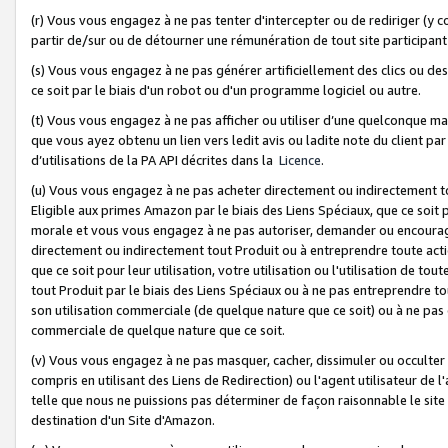
(r) Vous vous engagez à ne pas tenter d'intercepter ou de rediriger (y comp
partir de/sur ou de détourner une rémunération de tout site participa
(s) Vous vous engagez à ne pas générer artificiellement des clics ou de
ce soit par le biais d'un robot ou d'un programme logiciel ou autre.
(t) Vous vous engagez à ne pas afficher ou utiliser d’une quelconque man
que vous ayez obtenu un lien vers ledit avis ou ladite note du client par
d’utilisations de la PA API décrites dans la
Licence
.
(u) Vous vous engagez à ne pas acheter directement ou indirectement t
Eligible aux primes Amazon par le biais des Liens Spéciaux, que ce soit 
morale et vous vous engagez à ne pas autoriser, demander ou encourager
directement ou indirectement tout Produit ou à entreprendre toute acti
que ce soit pour leur utilisation, votre utilisation ou l'utilisation de
tout Produit par le biais des Liens Spéciaux ou à ne pas entreprendre t
son utilisation commerciale (de quelque nature que ce soit) ou à ne pas o
commerciale de quelque nature que ce soit.
(v) Vous vous engagez à ne pas masquer, cacher, dissimuler ou occulter 
compris en utilisant des Liens de Redirection) ou l'agent utilisateur de 
telle que nous ne puissions pas déterminer de façon raisonnable le site ou
destination d'un Site d'Amazon.