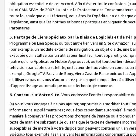
obligation essentielle de cet Accord. Afin d’éviter toute confusion, (i) a
la loi CAN-SPAM de 2003, la Loi sur la Protection des Consommateurs s
toute loi analogue ou ultérieure), vous êtes l’« Expéditeur » de chaque 
législation, ainsi que les normes et bonnes pratiques en vigueur du s
Partenaires.
5. Partage de Liens Spéciaux par le Biais de Logiciels et de Pér
Programme ou Lien Spécial ou tout autre lien vers un Site d'Amazon, au su
(par exemple, un module externe de navigation, un objet d'aide, une ba
exécutée ou installée par un utilisateur final) sur tout appareil, y comp
(autre qu'une Application Mobile Approuvée); ou (b) tout boîtier-décod
télévision par câble ou satellite, un lecteur de flux vidéo en continu, un
exemple, GoogleTV, Bravia de Sony, Viera Cast de Panasonic ou les Appli
n’utiliserez pas ou vous n’autoriserez pas un quelconque tiers à utili
d'apprentissage automatique ou une technologie connexe.
6. Contenu sur Votre Site.
Vous endossez l'entière responsabilité du
(a) Vous vous engagez à ne pas ajouter, supprimer ou modifier tout Co
informations supplémentaires ; vous êtes cependant autorisé(e) à modi
manière à conserver les proportions d’origine de l’image ou à tronquer
texte de manière substantielle ou sans que le texte ne devienne incorr
susceptibles de mettre à votre disposition peuvent contenir un lien ver
Spéciaux (par exemple, les liens vers les informations concernant la poli