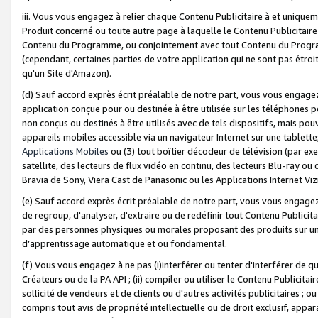
iii. Vous vous engagez à relier chaque Contenu Publicitaire à et uniqu
Produit concerné ou toute autre page à laquelle le Contenu Publicitaire
Contenu du Programme, ou conjointement avec tout Contenu du Programm
(cependant, certaines parties de votre application qui ne sont pas étroi
qu'un Site d'Amazon).
(d) Sauf accord exprès écrit préalable de notre part, vous vous engagez à
application conçue pour ou destinée à être utilisée sur les téléphones p
non conçus ou destinés à être utilisés avec de tels dispositifs, mais pouv
appareils mobiles accessible via un navigateur Internet sur une tablett
Applications Mobiles
ou (3) tout boîtier décodeur de télévision (par ex
satellite, des lecteurs de flux vidéo en continu, des lecteurs Blu-ray o
Bravia de Sony, Viera Cast de Panasonic ou les Applications Internet Viz
(e) Sauf accord exprès écrit préalable de notre part, vous vous engagez 
de regroup, d'analyser, d'extraire ou de redéfinir tout Contenu Publicitai
par des personnes physiques ou morales proposant des produits sur un
d’apprentissage automatique et ou fondamental.
(f) Vous vous engagez à ne pas (i)interférer ou tenter d'interférer de 
Créateurs ou de la PA API ; (ii) compiler ou utiliser le Contenu Publicita
sollicité de vendeurs et de clients ou d'autres activités publicitaires ; ou (
compris tout avis de propriété intellectuelle ou de droit exclusif, appar