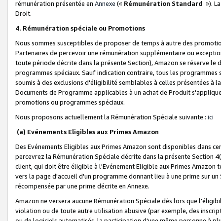
rémunération présentée en
Annexe
(«
Rémunération Standard
»). L
Droit.
4. Rémunération spéciale ou Promotions
Nous sommes susceptibles de proposer de temps à autre des promotion
Partenaires de percevoir une rémunération supplémentaire ou exceptio
toute période décrite dans la présente Section), Amazon se réserve le
programmes spéciaux. Sauf indication contraire, tous les programmes s
soumis à des exclusions d'éligibilité semblables à celles présentées à 
Documents de Programme applicables à un achat de Produit s'appliquera
promotions ou programmes spéciaux.
Nous proposons actuellement la Rémunération Spéciale suivante :
ici
(a) Evénements Eligibles aux Primes Amazon
Des Evénements Eligibles aux Primes Amazon sont disponibles dans cer
percevrez la Rémunération Spéciale décrite dans la présente Section 4(
client, qui doit être éligible à l'Evénement Eligible aux Primes Amazon te
vers la page d'accueil d'un programme donnant lieu à une prime sur un Si
récompensée par une prime décrite en Annexe.
Amazon ne versera aucune Rémunération Spéciale dès lors que l'éligibi
violation ou de toute autre utilisation abusive (par exemple, des inscrip
ou de logiciels automatisés, la participation d'une même personne à p