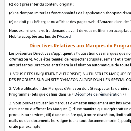
(c) doit présenter du contenu original ;
(d) ne doit pas imiter les fonctionnalités de l'application shopping d'Am
(e) ne doit pas héberger ou afficher des pages web d'Amazon dans de
Nous examinerons votre demande avant de vous notifier son acceptatio
Mobile acceptée aux fins de l'
Accord
.
Directives Relatives aux Marques du Progra
Les présentes Directives s'appliquent à l'utilisation des marques que
d'Amazon
»). Vous êtes tenu(e) de respecter scrupuleusement et à tou
aux présentes Directives entraînera la résiliation automatique de toute
1. VOUS ETES UNIQUEMENT AUTORISE(E) A UTILISER LES MARQUES D'
DES PRODUITS SUR UN SITE D'AMAZON A L'AIDE D'UN LIEN SPECIAL 
2. Votre utilisation des Marques d'Amazon doit (i) respecter la dernière
Programme (tels que définis dans le «
Décompte de rémunération
»).
3. Vous pouvez utiliser les Marques d'Amazon uniquement aux fins expr
d'utiliser ou d'afficher les Marques (i) d’une manière qui suggérerait un
produits ou services ; (iii) d’une manière qui, à notre discrétion, limit
mails ou des documents hors ligne (dans tout document imprimé, publip
orale par exemple).