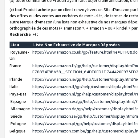
(b) toute commande de Produit ayant fait l'objet d'une annulation, d'u
(c) tout Produit acheté par un client renvoyé vers un Site d'Amazon par
des offres ou des ventes aux enchères de mots-clés, de termes de reche
autre Marque d'Amazon (une liste non exhaustive de nos marques déposée
orthographiée de ces mots (« ammazon », « amaozn » ou « kindel » par
Recherche
») ;
Lieu
Liste Non Exhaustive de Marques Déposées
Royaume-
https://www.amazon.co.uk/gp/feature.html?ie=UTF8&
Uni
France
https://www.amazon.fr/gp/help/customer/display.ht
E78834F9BA58__SECTION_64DE0ED1D744420E933ED
Irlande
https://www.amazon.ie/gp/help/customer/display.htm
Italie
https://www.amazon.it/gp/help/customer/display.html
Pays-Bas
https://www.amazon.nl/gp/help/customer/display.html
Espagne
https://www.amazon.es/gp/help/customer/display.html
Allemagne
https://www.amazon.de/gp/help/customer/display.htm
Suède
https://www.amazon.se/gp/help/customer/display.htm
Pologne
https://www.amazon.pl/gp/help/customer/display.html
Belgique
https://www.amazon.com.be/gp/help/customer/displa