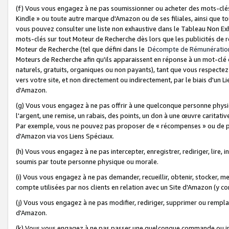
(f) Vous vous engagez à ne pas soumissionner ou acheter des mots-clés,
Kindle » ou toute autre marque d'Amazon ou de ses filiales, ainsi que t
vous pouvez consulter une liste non exhaustive dans le Tableau Non Ex
mots-clés sur tout Moteur de Recherche dès lors que les publicités de 
Moteur de Recherche (tel que défini dans le
Décompte de Rémunératio
Moteurs de Recherche afin qu'ils apparaissent en réponse à un mot-clé o
naturels, gratuits, organiques ou non payants), tant que vous respectez 
vers votre site, et non directement ou indirectement, par le biais d'un Li
d'Amazon.
(g) Vous vous engagez à ne pas offrir à une quelconque personne physi
l'argent, une remise, un rabais, des points, un don à une œuvre caritativ
Par exemple, vous ne pouvez pas proposer de « récompenses » ou de p
d'Amazon via vos Liens Spéciaux.
(h) Vous vous engagez à ne pas intercepter, enregistrer, rediriger, lire
soumis par toute personne physique ou morale.
(i) Vous vous engagez à ne pas demander, recueillir, obtenir, stocker, 
compte utilisées par nos clients en relation avec un Site d'Amazon (y c
(j) Vous vous engagez à ne pas modifier, rediriger, supprimer ou rempla
d'Amazon.
(k) Vous vous engagez à ne pas passer une quelconque commande ou init