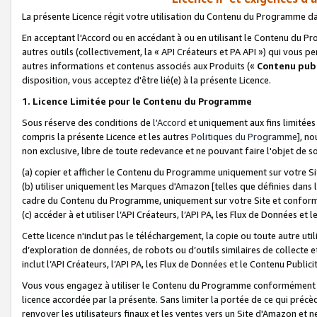
La présente Licence régit votre utilisation du Contenu du Programme d
En acceptant l'Accord ou en accédant à ou en utilisant le Contenu du P
autres outils (collectivement, la «
API Créateurs et PA API
») qui vous pe
autres informations et contenus associés aux Produits («
Contenu publ
disposition, vous acceptez d'être lié(e) à la présente Licence.
1. Licence Limitée pour le Contenu du Programme
Sous réserve des conditions de
l'Accord
et uniquement aux fins limitées
compris la présente Licence et les autres
Politiques du Programme
], n
non exclusive, libre de toute redevance et ne pouvant faire l'objet de so
(a) copier et afficher le Contenu du Programme uniquement sur votre Si
(b) utiliser uniquement les Marques d'Amazon [telles que définies dans 
cadre du Contenu du Programme, uniquement sur votre Site et confo
(c) accéder à et utiliser l’API Créateurs, l’API PA, les Flux de Données e
Cette licence n'inclut pas le téléchargement, la copie ou toute autre util
d’exploration de données, de robots ou d’outils similaires de collecte
inclut l’API Créateurs, l’API PA, les Flux de Données et le Contenu Publici
Vous vous engagez à utiliser le Contenu du Programme conformément a
licence accordée par la présente. Sans limiter la portée de ce qui pré
renvoyer les utilisateurs finaux et les ventes vers un Site d'Amazon et