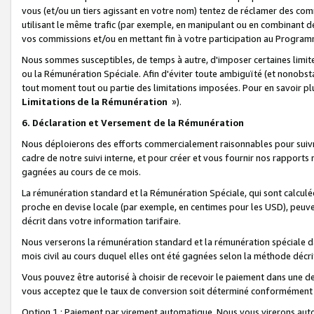
vous (et/ou un tiers agissant en votre nom) tentez de réclamer des c
utilisant le même trafic (par exemple, en manipulant ou en combinant 
vos commissions et/ou en mettant fin à votre participation au Progra
Nous sommes susceptibles, de temps à autre, d'imposer certaines limit
ou la Rémunération Spéciale. Afin d'éviter toute ambiguïté (et nonobst
tout moment tout ou partie des limitations imposées. Pour en savoir plus
Limitations de la Rémunération
»).
6. Déclaration et Versement de la Rémunération
Nous déploierons des efforts commercialement raisonnables pour suivr
cadre de notre suivi interne, et pour créer et vous fournir nos rapport
gagnées au cours de ce mois.
La rémunération standard et la Rémunération Spéciale, qui sont calcul
proche en devise locale (par exemple, en centimes pour les USD), peuve
décrit dans votre information tarifaire.
Nous verserons la rémunération standard et la rémunération spéciale da
mois civil au cours duquel elles ont été gagnées selon la méthode décr
Vous pouvez être autorisé à choisir de recevoir le paiement dans une dev
vous acceptez que le taux de conversion soit déterminé conformément
Option 1 : Paiement par virement automatique.
Nous vous virerons aut