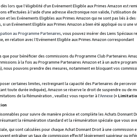
s lors que l'éligibilité d'un Evénement Eligible aux Primes Amazon est remis
ions effectuées à l'aide d'une adresse électronique non valide, l'utilisation d
on et les Evénements Eligibles aux Primes Amazon qui ne sont pas liés à des 
s, si un Evénement Eligible aux Primes Amazon a bien été appliqué ou si une vio
cipation au Programme Partenaires
, vous pouvez insérer des Liens Spéciaux 
xe, en relation avec l’Evénement Eligible aux Primes Amazon correspondant
sées que pour bénéficier des commissions du Programme Club Partenaires Amaz
mmissions à la fois au Programme Partenaires Amazon et à un autre programme
on), nous pouvons prendre des mesures, notamment en bloquant vos commission
oser certaines limites, restreignant la capacité des Partenaires de percevo
stant toute durée indiquée), Amazon se réserve le droit de suspendre ou de m
mitations de la Rémunération , veuillez vous reporter à l'
Annexe
(«
Limitati
tion
sonnables pour suivre de manière précise et complète les Achats Donnant Dro
ts résumant la rémunération standard et la rémunération spéciale que vous av
ale, qui sont calculées pour chaque Achat Donnant Droit à une commission e
uvent entraîner un taux de commission effectif légèrement supérieur ou infér