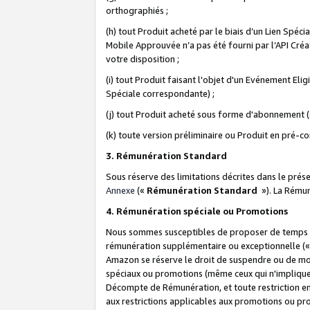
orthographiés ;
(h) tout Produit acheté par le biais d’un Lien Spéc
Mobile Approuvée n’a pas été fourni par l’API Créat
votre disposition ;
(i) tout Produit faisant l'objet d'un Evénement El
Spéciale correspondante) ;
(j) tout Produit acheté sous forme d'abonnement (s
(k) toute version préliminaire ou Produit en pré-c
3. Rémunération Standard
Sous réserve des limitations décrites dans le pré
Annexe
(«
Rémunération Standard
»). La Rému
4. Rémunération spéciale ou Promotions
Nous sommes susceptibles de proposer de temps à
rémunération supplémentaire ou exceptionnelle (
Amazon se réserve le droit de suspendre ou de mo
spéciaux ou promotions (même ceux qui n'impliquent
Décompte de Rémunération, et toute restriction e
aux restrictions applicables aux promotions ou p