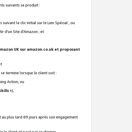
ts suivants se produit :
vant le clic initial sur le Lien Spécial ; ou
ir d'un Site d'Amazon ; et
te Amazon UK sur amazon.co.uk et proposant
et
e termine lorsque le client soit :
ping Action, ou
kills
»),
it au plus tard 89 jours après son engagement
 le client et payé par ce dernier.