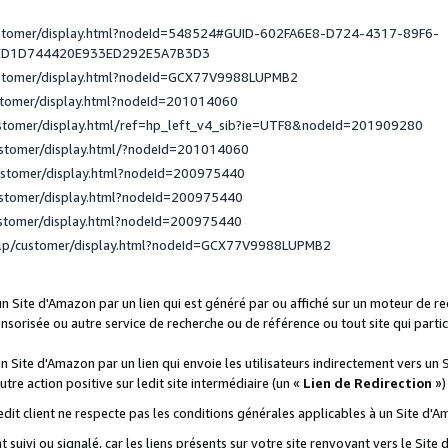
ustomer/display.html?nodeId=548524#GUID-602FA6E8-D724-4317-89F6-
ED1D744420E933ED292E5A7B3D3
ustomer/display.html?nodeId=GCX77V9988LUPMB2
stomer/display.html?nodeId=201014060
ustomer/display.html/ref=hp_left_v4_sib?ie=UTF8&nodeId=201909280
ustomer/display.html/?nodeId=201014060
ustomer/display.html?nodeId=200975440
ustomer/display.html?nodeId=200975440
ustomer/display.html?nodeId=200975440
elp/customer/display.html?nodeId=GCX77V9988LUPMB2
 un Site d'Amazon par un lien qui est généré par ou affiché sur un moteur de 
onsorisée ou autre service de recherche ou de référence ou tout site qui part
un Site d'Amazon par un lien qui envoie les utilisateurs indirectement vers un 
autre action positive sur ledit site intermédiaire (un «
Lien de Redirection
»)
 ledit client ne respecte pas les conditions générales applicables à un Site d'
t suivi ou signalé, car les liens présents sur votre site renvoyant vers le Si