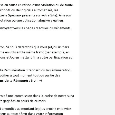
e en cause en raison d'une violation ou de toute
e robots ou de logiciels automatisés, les
Liens Spéciaux présents sur votre Site). Amazon
lation ou une utilisation abusive a eu lieu.
renvoyant vers les pages d'accueil d'Evénements
on. Si nous détectons que vous (et/ou un tiers
 en utilisant le même trafic (par exemple, en
s et/ou en mettant fin à votre participation au
ir la Rémunération Standard ou la Rémunération
odifier à tout moment tout ou partie des
ons de la Rémunération
»).
it à une commission dans le cadre de notre suivi
ez gagnées au cours de ce mois.
t arrondies au montant le plus proche en devise
ieur au taux décrit dans votre information