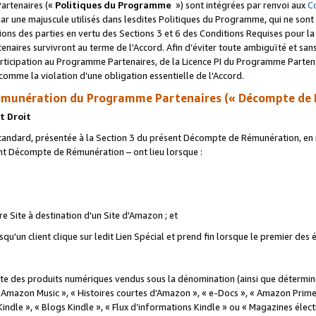
artenaires («
Politiques du Programme
») sont intégrées par renvoi aux
C
r une majuscule utilisés dans lesdites Politiques du Programme, qui ne sont 
ations des parties en vertu des Sections 3 et 6 des Conditions Requises pour l
naires survivront au terme de l'Accord. Afin d’éviter toute ambiguïté et sans l
rticipation au Programme Partenaires, de la Licence PI du Programme Partenai
mme la violation d’une obligation essentielle de l'Accord.
munération du Programme Partenaires (« Décompte de 
t Droit
ndard, présentée à la Section 3 du présent Décompte de Rémunération, en r
ent Décompte de Rémunération – ont lieu lorsque :
tre Site à destination d'un Site d'Amazon ; et
u'un client clique sur ledit Lien Spécial et prend fin lorsque le premier des
 des produits numériques vendus sous la dénomination (ainsi que déterminé 
 Amazon Music », « Histoires courtes d’Amazon », « e-Docs », « Amazon Prim
 Kindle », « Blogs Kindle », « Flux d’informations Kindle » ou « Magazines éle