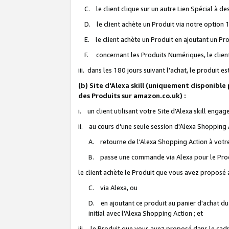
C. le client clique sur un autre Lien Spécial à de
D. le client achète un Produit via notre option 1-
E. le client achète un Produit en ajoutant un Produ
F. concernant les Produits Numériques, le client 
iii. dans les 180 jours suivant l'achat, le produit e
(b) Site d'Alexa skill (uniquement disponible
des Produits sur amazon.co.uk) :
i. un client utilisant votre Site d'Alexa skill enga
ii. au cours d'une seule session d'Alexa Shopping 
A. retourne de l'Alexa Shopping Action à votre
B. passe une commande via Alexa pour le Prod
le client achète le Produit que vous avez proposé a
C. via Alexa, ou
D. en ajoutant ce produit au panier d'achat du
initial avec l'Alexa Shopping Action ; et
iii. le Produit que vous avez proposé dans le cadre