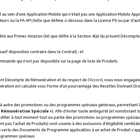
ial au sein d’une Application Mobile qui n’était pas une Application Mobile Ap
eurs ou la PA API (telle que définie ci dessous dans la Licence PI) ou par d’au
igible aux Primes Amazon (tel que défini à la Section 4(a) du présent Décomp
auf disposition contraire dans le Contrat) ; et
ommande qui n’est pas disponible sur la page de liste de Produits.
sent Décompte de Rémunération et du respect de l'
Accord
, nous nous engageo
nération est calculée sous forme d'un pourcentage des Recettes Donnant Dro
 autre des promotions ou des programmes spéciaux généraux, permettant à t
«
Rémunération Spéciale
»). Afin d'éviter toute ambiguïté (et nonobstant t
difier à tout moment tout ou partie des promotions ou programmes spéciaux.
 pas l'achat de Produits) sont soumis à des exclusions d'éligibilité semblabl
n vertu des Documents de Programme applicables à un achat de Produit s'app
rogrammes spéciaux.