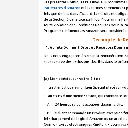
Les présentes Politiques relatives au Programme P
Partenaires d'Amazon
et les termes commençant pa
tels que définis dans l'Accord. Les droits et oblig
de la Section 3 de la Licence PI du Programme Parte
toute violation des Conditions Requises pour la Pa
Programme Influenceurs Amazon sera considérée co
Décompte de Ré
1. Achats Donnant Droit et Recettes Donnan
Nous nous engageons à verser la Rémunération Sta
sous réserve des exclusions décrites dans le prés
(a) Lien spécial sur votre Site :
i. un client clique sur un Lien Spécial placé sur vo
ii. au cours d'une même session, qui commence lorsq
A. 24 heures se sont écoulées depuis le clic,
B. le client commande un Produit, exception faite
téléchargement de logiciel Amazon ou un article «
Coin », « Livres électroniques Kindle », « Journaux