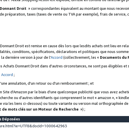
 Donnant Droit
» correspondantes équivalent au montant que nous recevons
 de préparation, taxes (taxes de vente ou TVA par exemple), frais de service, c
s Donnant Droit est remise en cause dès lors que lesdits achats ont lieu en r
lités, conditions, spécifications, déclarations et politiques que nous somme
a dernière version à jour de l'
Accord
(collectivement, les «
Documents du
 des Achats Donnant Droit dans d'autres circonstances, ne sont pas éligibles e
e
Accord
;
d'une annulation, d'un retour ou d'un remboursement ; et
 un Site d'Amazon par le biais d'une quelconque publicité que vous avez acheté
cherche ou d'autres identifiants qui comprennent le mot « amazon », « kindl
 via les liens ci-dessous) ou toute variante ou version mal orthographiée d
t de mots clés sur un Moteur de Recherche
») ;
es Déposées
ture.html?ie=UTF8&docId=1000642963