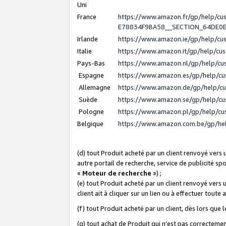
Uni
France
https://www.amazon.fr/gp/help/c
E78834F9BA58__SECTION_64DE0
Irlande
https://www.amazon.ie/gp/help/c
Italie
https://www.amazon.it/gp/help/cu
Pays-Bas
https://www.amazon.nl/gp/help/c
Espagne
https://www.amazon.es/gp/help/c
Allemagne
https://www.amazon.de/gp/help/c
Suède
https://www.amazon.se/gp/help/c
Pologne
https://www.amazon.pl/gp/help/c
Belgique
https://www.amazon.com.be/gp/h
(d) tout Produit acheté par un client renvoyé vers
autre portail de recherche, service de publicité sp
«
Moteur de recherche
») ;
(e) tout Produit acheté par un client renvoyé vers 
client ait à cliquer sur un lien ou à effectuer toute 
(f) tout Produit acheté par un client, dès lors que
(g) tout achat de Produit qui n’est pas correctemen