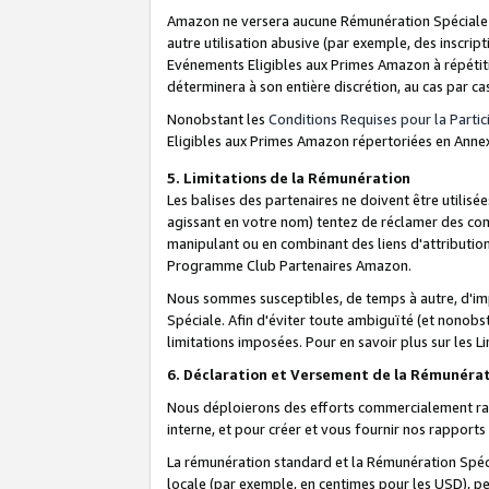
Amazon ne versera aucune Rémunération Spéciale dè
autre utilisation abusive (par exemple, des inscript
Evénements Eligibles aux Primes Amazon à répétiti
déterminera à son entière discrétion, au cas par ca
Nonobstant les
Conditions Requises pour la Parti
Eligibles aux Primes Amazon répertoriées en Anne
5. Limitations de la Rémunération
Les balises des partenaires ne doivent être utili
agissant en votre nom) tentez de réclamer des co
manipulant ou en combinant des liens d'attributi
Programme Club Partenaires Amazon.
Nous sommes susceptibles, de temps à autre, d'imp
Spéciale. Afin d'éviter toute ambiguïté (et nonob
limitations imposées. Pour en savoir plus sur les Li
6. Déclaration et Versement de la Rémunéra
Nous déploierons des efforts commercialement rai
interne, et pour créer et vous fournir nos rappor
La rémunération standard et la Rémunération Spéci
locale (par exemple, en centimes pour les USD), pe