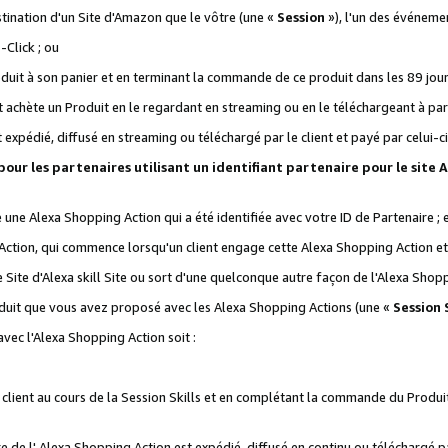
stination d'un Site d'Amazon que le vôtre (une «
Session
»), l'un des événemen
Click ; ou
it à son panier et en terminant la commande de ce produit dans les 89 jours sui
achète un Produit en le regardant en streaming ou en le téléchargeant à part
st expédié, diffusé en streaming ou téléchargé par le client et payé par celui-ci
 pour les partenaires utilisant un identifiant partenaire pour le si
ge une Alexa Shopping Action qui a été identifiée avec votre ID de Partenaire ; 
Action, qui commence lorsqu'un client engage cette Alexa Shopping Action et s
 Site d'Alexa skill Site ou sort d'une quelconque autre façon de l'Alexa Shop
uit que vous avez proposé avec les Alexa Shopping Actions (une «
Session S
vec l'Alexa Shopping Action soit :
 client au cours de la Session Skills et en complétant la commande du Produ
 de l' Alexa Shopping Action est expédié, diffusé en continu ou téléchargé par