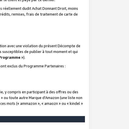
 réellement dudit Achat Donnant Droit, moins
rédits, remises, frais de traitement de carte de
elation avec une violation du présent Décompte de
s susceptibles de publier à tout moment et qui
 Programme
»).
t sont exclus du Programme Partenaires :
e, y compris en participant à des offres ou des
e » ou toute autre Marque d'Amazon (une liste non
e ces mots (« ammazon », « amaozn » ou « kindel »