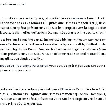
ciale suivante :
ici
disponibles dans certains pays, tels qu'énumérés en
Annexe
(«
Rémunérati
relation avec des «
Evénements Eligibles aux Primes Amazon
» si (1) un c
 sur un Lien Spécial présent sur votre Site le redirigeant vers la page d'acc
 découle, le client effectue l'action récompensée par une prime décrite en Ann
s lors que l'éligibilité d'un Evénement Eligible aux Primes Amazon est remis
ions effectuées à l'aide d'une adresse électronique non valide, l'utilisation d
nement Eligible aux Primes Amazon, les Evénement Eligible aux Primes Amazo
ciaux présents sur votre Site). Amazon déterminera à son entière discrétion, 
ne utilisation abusive a eu lieu.
cipation au Programme Partenaires
, vous pouvez insérer des Liens Spéciaux r
la prime correspondante.
t avoir lieu dans certains pays indiqués à l'
Annexe
(«
Rémunération Spéc
c les «
Evénements Eligibles aux Primes Amazon
» qui ont lieu lorsque (1)
 clique sur un lien spécial présent sur votre Site le redirigeant vers le site 
ar une prime décrite en Annexe.