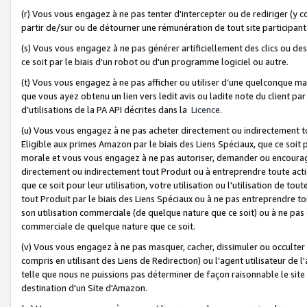
(r) Vous vous engagez à ne pas tenter d'intercepter ou de rediriger (y comp
partir de/sur ou de détourner une rémunération de tout site participa
(s) Vous vous engagez à ne pas générer artificiellement des clics ou de
ce soit par le biais d'un robot ou d'un programme logiciel ou autre.
(t) Vous vous engagez à ne pas afficher ou utiliser d’une quelconque man
que vous ayez obtenu un lien vers ledit avis ou ladite note du client par
d’utilisations de la PA API décrites dans la
Licence
.
(u) Vous vous engagez à ne pas acheter directement ou indirectement t
Eligible aux primes Amazon par le biais des Liens Spéciaux, que ce soit 
morale et vous vous engagez à ne pas autoriser, demander ou encourager
directement ou indirectement tout Produit ou à entreprendre toute acti
que ce soit pour leur utilisation, votre utilisation ou l'utilisation de
tout Produit par le biais des Liens Spéciaux ou à ne pas entreprendre t
son utilisation commerciale (de quelque nature que ce soit) ou à ne pas o
commerciale de quelque nature que ce soit.
(v) Vous vous engagez à ne pas masquer, cacher, dissimuler ou occulter 
compris en utilisant des Liens de Redirection) ou l'agent utilisateur de 
telle que nous ne puissions pas déterminer de façon raisonnable le site ou
destination d'un Site d'Amazon.