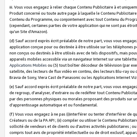
iii. Vous vous engagez à relier chaque Contenu Publicitaire à et uniqu
Produit concerné ou toute autre page à laquelle le Contenu Publicitaire
Contenu du Programme, ou conjointement avec tout Contenu du Programm
(cependant, certaines parties de votre application qui ne sont pas étroi
qu'un Site d'Amazon).
(d) Sauf accord exprès écrit préalable de notre part, vous vous engagez à
application conçue pour ou destinée à être utilisée sur les téléphones p
non conçus ou destinés à être utilisés avec de tels dispositifs, mais pouv
appareils mobiles accessible via un navigateur Internet sur une tablett
Applications Mobiles
ou (3) tout boîtier décodeur de télévision (par ex
satellite, des lecteurs de flux vidéo en continu, des lecteurs Blu-ray o
Bravia de Sony, Viera Cast de Panasonic ou les Applications Internet Viz
(e) Sauf accord exprès écrit préalable de notre part, vous vous engagez 
de regroup, d'analyser, d'extraire ou de redéfinir tout Contenu Publicitai
par des personnes physiques ou morales proposant des produits sur un
d’apprentissage automatique et ou fondamental.
(f) Vous vous engagez à ne pas (i)interférer ou tenter d'interférer de 
Créateurs ou de la PA API ; (ii) compiler ou utiliser le Contenu Publicita
sollicité de vendeurs et de clients ou d'autres activités publicitaires ; ou (
compris tout avis de propriété intellectuelle ou de droit exclusif, appar