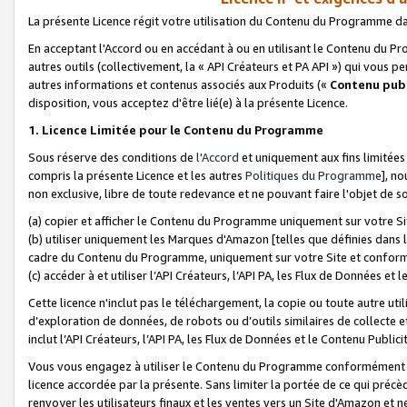
La présente Licence régit votre utilisation du Contenu du Programme d
En acceptant l'Accord ou en accédant à ou en utilisant le Contenu du P
autres outils (collectivement, la «
API Créateurs et PA API
») qui vous pe
autres informations et contenus associés aux Produits («
Contenu publ
disposition, vous acceptez d'être lié(e) à la présente Licence.
1. Licence Limitée pour le Contenu du Programme
Sous réserve des conditions de
l'Accord
et uniquement aux fins limitées
compris la présente Licence et les autres
Politiques du Programme
], n
non exclusive, libre de toute redevance et ne pouvant faire l'objet de so
(a) copier et afficher le Contenu du Programme uniquement sur votre Si
(b) utiliser uniquement les Marques d'Amazon [telles que définies dans 
cadre du Contenu du Programme, uniquement sur votre Site et confo
(c) accéder à et utiliser l’API Créateurs, l’API PA, les Flux de Données e
Cette licence n'inclut pas le téléchargement, la copie ou toute autre util
d’exploration de données, de robots ou d’outils similaires de collecte
inclut l’API Créateurs, l’API PA, les Flux de Données et le Contenu Publici
Vous vous engagez à utiliser le Contenu du Programme conformément a
licence accordée par la présente. Sans limiter la portée de ce qui pré
renvoyer les utilisateurs finaux et les ventes vers un Site d'Amazon et