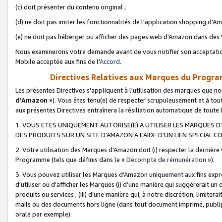
(c) doit présenter du contenu original ;
(d) ne doit pas imiter les fonctionnalités de l'application shopping d'Am
(e) ne doit pas héberger ou afficher des pages web d'Amazon dans de
Nous examinerons votre demande avant de vous notifier son acceptatio
Mobile acceptée aux fins de l'
Accord
.
Directives Relatives aux Marques du Progra
Les présentes Directives s'appliquent à l'utilisation des marques que
d'Amazon
»). Vous êtes tenu(e) de respecter scrupuleusement et à tou
aux présentes Directives entraînera la résiliation automatique de toute
1. VOUS ETES UNIQUEMENT AUTORISE(E) A UTILISER LES MARQUES D'
DES PRODUITS SUR UN SITE D'AMAZON A L'AIDE D'UN LIEN SPECIAL 
2. Votre utilisation des Marques d'Amazon doit (i) respecter la dernière
Programme (tels que définis dans le «
Décompte de rémunération
»).
3. Vous pouvez utiliser les Marques d'Amazon uniquement aux fins expr
d'utiliser ou d'afficher les Marques (i) d’une manière qui suggérerait un
produits ou services ; (iii) d’une manière qui, à notre discrétion, limit
mails ou des documents hors ligne (dans tout document imprimé, publip
orale par exemple).