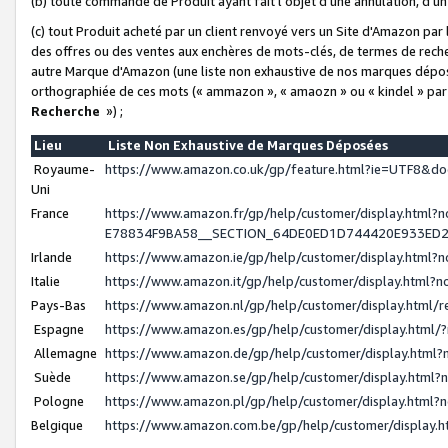
(b) toute commande de Produit ayant fait l'objet d'une annulation, d'u
(c) tout Produit acheté par un client renvoyé vers un Site d'Amazon par
des offres ou des ventes aux enchères de mots-clés, de termes de reche
autre Marque d'Amazon (une liste non exhaustive de nos marques déposée
orthographiée de ces mots (« ammazon », « amaozn » ou « kindel » par
Recherche
») ;
Lieu
Liste Non Exhaustive de Marques Déposées
Royaume-
https://www.amazon.co.uk/gp/feature.html?ie=UTF8&
Uni
France
https://www.amazon.fr/gp/help/customer/display.ht
E78834F9BA58__SECTION_64DE0ED1D744420E933ED
Irlande
https://www.amazon.ie/gp/help/customer/display.htm
Italie
https://www.amazon.it/gp/help/customer/display.html
Pays-Bas
https://www.amazon.nl/gp/help/customer/display.html
Espagne
https://www.amazon.es/gp/help/customer/display.html
Allemagne
https://www.amazon.de/gp/help/customer/display.htm
Suède
https://www.amazon.se/gp/help/customer/display.htm
Pologne
https://www.amazon.pl/gp/help/customer/display.html
Belgique
https://www.amazon.com.be/gp/help/customer/displa