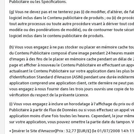
Publicitaire ou les Spécifications.
(g) Vous ne devez pas et ne tenterez pas (i) de modifier, d'altérer, de f
logiciel inclus dans le Contenu publicitaire de produits ; ou (ii) de proc
tout autre processus ou toute autre procédure visant à dériver tout c
modèle ou des pondérations de modèle), ou de contourner toute sécurité a
logiciel inclus dans le contenu publicitaire de produits.
(h) Vous vous engagez à ne pas stocker ou placer en mémoire cache tou
du Contenu Publicitaire composé d'une image pendant 24 heures maxim
d'images à des fins de le placer en mémoire cache pendant un délai de
page et afficher à nouveau le Contenu Publicitaire en effectuant un app
actualisant le Contenu Publicitaire sur votre application dans les plus 
d'Identification Standard d'Amazon (ASIN) pendant une durée indéterminé
application comprend une application client, cette dernière ne peut pa
vous engagez à nous fournir dans les trois jours ouvrés une copie de tou
vérification du respect de la présente Licence.
(i) Vous vous engagez à inclure un horodatage à l'affichage du prix ou 
Publicitaire à partir de Flux de Données ou si vous effectuez un appel ve
application moins d'une fois toutes les heures. Cependant, le jour même
sur votre application, vous pouvez omettre la partie date du tampon.
• [insérer le Site d'Amazon]Prix : 32,77 [EUR/£] (le 01/07/2008 14 h 11 