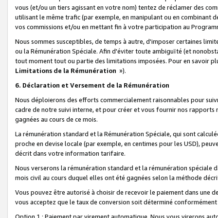
vous (et/ou un tiers agissant en votre nom) tentez de réclamer des c
utilisant le même trafic (par exemple, en manipulant ou en combinant 
vos commissions et/ou en mettant fin à votre participation au Progra
Nous sommes susceptibles, de temps à autre, d'imposer certaines limit
ou la Rémunération Spéciale. Afin d'éviter toute ambiguïté (et nonobst
tout moment tout ou partie des limitations imposées. Pour en savoir plus
Limitations de la Rémunération
»).
6. Déclaration et Versement de la Rémunération
Nous déploierons des efforts commercialement raisonnables pour suivr
cadre de notre suivi interne, et pour créer et vous fournir nos rapport
gagnées au cours de ce mois.
La rémunération standard et la Rémunération Spéciale, qui sont calcul
proche en devise locale (par exemple, en centimes pour les USD), peuve
décrit dans votre information tarifaire.
Nous verserons la rémunération standard et la rémunération spéciale da
mois civil au cours duquel elles ont été gagnées selon la méthode décr
Vous pouvez être autorisé à choisir de recevoir le paiement dans une dev
vous acceptez que le taux de conversion soit déterminé conformément
Option 1 : Paiement par virement automatique.
Nous vous virerons aut