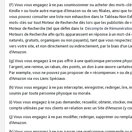
(f) Vous vous engagez à ne pas soumissionner ou acheter des mots-clés,
Kindle » ou toute autre marque d'Amazon ou de ses filiales, ainsi que t
vous pouvez consulter une liste non exhaustive dans le Tableau Non Ex
mots-clés sur tout Moteur de Recherche dès lors que les publicités de 
Moteur de Recherche (tel que défini dans le
Décompte de Rémunératio
Moteurs de Recherche afin qu'ils apparaissent en réponse à un mot-clé o
naturels, gratuits, organiques ou non payants), tant que vous respectez 
vers votre site, et non directement ou indirectement, par le biais d'un Li
d'Amazon.
(g) Vous vous engagez à ne pas offrir à une quelconque personne physi
l'argent, une remise, un rabais, des points, un don à une œuvre caritativ
Par exemple, vous ne pouvez pas proposer de « récompenses » ou de p
d'Amazon via vos Liens Spéciaux.
(h) Vous vous engagez à ne pas intercepter, enregistrer, rediriger, lire
soumis par toute personne physique ou morale.
(i) Vous vous engagez à ne pas demander, recueillir, obtenir, stocker, 
compte utilisées par nos clients en relation avec un Site d'Amazon (y c
(j) Vous vous engagez à ne pas modifier, rediriger, supprimer ou rempla
d'Amazon.
(k) Vous vous engagez à ne pas passer une quelconque commande ou init