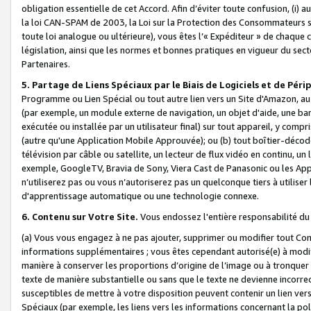
obligation essentielle de cet Accord. Afin d’éviter toute confusion, (i) a
la loi CAN-SPAM de 2003, la Loi sur la Protection des Consommateurs s
toute loi analogue ou ultérieure), vous êtes l’« Expéditeur » de chaque 
législation, ainsi que les normes et bonnes pratiques en vigueur du s
Partenaires.
5. Partage de Liens Spéciaux par le Biais de Logiciels et de Pér
Programme ou Lien Spécial ou tout autre lien vers un Site d'Amazon, au su
(par exemple, un module externe de navigation, un objet d'aide, une ba
exécutée ou installée par un utilisateur final) sur tout appareil, y comp
(autre qu'une Application Mobile Approuvée); ou (b) tout boîtier-décod
télévision par câble ou satellite, un lecteur de flux vidéo en continu, un
exemple, GoogleTV, Bravia de Sony, Viera Cast de Panasonic ou les Appli
n’utiliserez pas ou vous n’autoriserez pas un quelconque tiers à utili
d'apprentissage automatique ou une technologie connexe.
6. Contenu sur Votre Site.
Vous endossez l'entière responsabilité du
(a) Vous vous engagez à ne pas ajouter, supprimer ou modifier tout Co
informations supplémentaires ; vous êtes cependant autorisé(e) à modi
manière à conserver les proportions d’origine de l’image ou à tronquer
texte de manière substantielle ou sans que le texte ne devienne incorr
susceptibles de mettre à votre disposition peuvent contenir un lien ver
Spéciaux (par exemple, les liens vers les informations concernant la poli