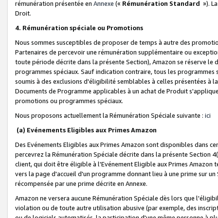
rémunération présentée en
Annexe
(«
Rémunération Standard
»). L
Droit.
4. Rémunération spéciale ou Promotions
Nous sommes susceptibles de proposer de temps à autre des promotion
Partenaires de percevoir une rémunération supplémentaire ou exceptio
toute période décrite dans la présente Section), Amazon se réserve le
programmes spéciaux. Sauf indication contraire, tous les programmes s
soumis à des exclusions d'éligibilité semblables à celles présentées à 
Documents de Programme applicables à un achat de Produit s'appliquera
promotions ou programmes spéciaux.
Nous proposons actuellement la Rémunération Spéciale suivante :
ici
(a) Evénements Eligibles aux Primes Amazon
Des Evénements Eligibles aux Primes Amazon sont disponibles dans cer
percevrez la Rémunération Spéciale décrite dans la présente Section 4(
client, qui doit être éligible à l'Evénement Eligible aux Primes Amazon te
vers la page d'accueil d'un programme donnant lieu à une prime sur un Si
récompensée par une prime décrite en Annexe.
Amazon ne versera aucune Rémunération Spéciale dès lors que l'éligibi
violation ou de toute autre utilisation abusive (par exemple, des inscrip
ou de logiciels automatisés, la participation d'une même personne à p