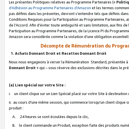
Les présentes Politiques relatives au Programme Partenaires («
Politi
d’Adhésion au Programme Partenaires d'Amazon
et les termes commenç
pas définis dans les présentes, devront s'entendre tels que définis dans 
Conditions Requises pour la Participation au Programme Partenaires, ai
de l'Accord. Afin d’éviter toute ambiguïté et sans limitation, aux fins de
Participation au Programme Partenaires, de la Licence PI du Programme 
Amazon sera considérée comme la violation d’une obligation essentielle
Décompte de Rémunération du Program
1. Achats Donnant Droit et Recettes Donnant Droit
Nous nous engageons à verser la Rémunération Standard, présentée à l
Donnant Droit
» qui – sous réserve des exclusions décrites dans le p
(a) Lien spécial sur votre Site :
i. un client clique sur un Lien Spécial placé sur votre Site à destination
ii. au cours d'une même session, qui commence lorsqu'un client clique s
produit :
A. 24 heures se sont écoulées depuis le clic,
B. le client commande un Produit, exception faite des produits numéri