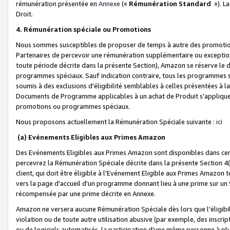
rémunération présentée en
Annexe
(«
Rémunération Standard
»). L
Droit.
4. Rémunération spéciale ou Promotions
Nous sommes susceptibles de proposer de temps à autre des promotion
Partenaires de percevoir une rémunération supplémentaire ou exceptio
toute période décrite dans la présente Section), Amazon se réserve le
programmes spéciaux. Sauf indication contraire, tous les programmes s
soumis à des exclusions d'éligibilité semblables à celles présentées à 
Documents de Programme applicables à un achat de Produit s'appliquera
promotions ou programmes spéciaux.
Nous proposons actuellement la Rémunération Spéciale suivante :
ici
(a) Evénements Eligibles aux Primes Amazon
Des Evénements Eligibles aux Primes Amazon sont disponibles dans cer
percevrez la Rémunération Spéciale décrite dans la présente Section 4(
client, qui doit être éligible à l'Evénement Eligible aux Primes Amazon te
vers la page d'accueil d'un programme donnant lieu à une prime sur un Si
récompensée par une prime décrite en Annexe.
Amazon ne versera aucune Rémunération Spéciale dès lors que l'éligibi
violation ou de toute autre utilisation abusive (par exemple, des inscrip
ou de logiciels automatisés, la participation d'une même personne à p