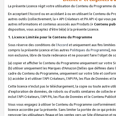
La présente Licence régit votre utilisation du Contenu du Programme d
En acceptant l'Accord ou en accédant à ou en utilisant le Contenu du P
autres outils (collectivement, la «
API Créateurs et PA API
») qui vous pe
autres informations et contenus associés aux Produits («
Contenu publ
disposition, vous acceptez d'être lié(e) à la présente Licence.
1. Licence Limitée pour le Contenu du Programme
Sous réserve des conditions de
l'Accord
et uniquement aux fins limitées
compris la présente Licence et les autres
Politiques du Programme
], n
non exclusive, libre de toute redevance et ne pouvant faire l'objet de so
(a) copier et afficher le Contenu du Programme uniquement sur votre Si
(b) utiliser uniquement les Marques d'Amazon [telles que définies dans 
cadre du Contenu du Programme, uniquement sur votre Site et confo
(c) accéder à et utiliser l’API Créateurs, l’API PA, les Flux de Données e
Cette licence n'inclut pas le téléchargement, la copie ou toute autre util
d’exploration de données, de robots ou d’outils similaires de collecte
inclut l’API Créateurs, l’API PA, les Flux de Données et le Contenu Publici
Vous vous engagez à utiliser le Contenu du Programme conformément a
licence accordée par la présente. Sans limiter la portée de ce qui pré
renvoyer les utilisateurs finaux et les ventes vers un Site d'Amazon et