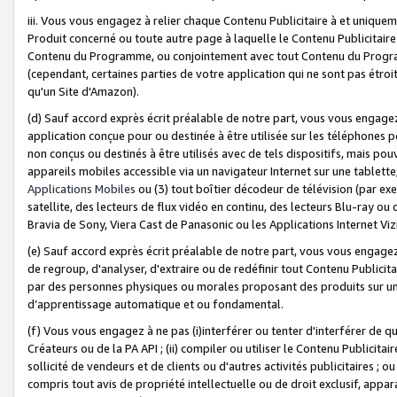
iii. Vous vous engagez à relier chaque Contenu Publicitaire à et uniqu
Produit concerné ou toute autre page à laquelle le Contenu Publicitaire
Contenu du Programme, ou conjointement avec tout Contenu du Programm
(cependant, certaines parties de votre application qui ne sont pas étroi
qu'un Site d'Amazon).
(d) Sauf accord exprès écrit préalable de notre part, vous vous engagez à
application conçue pour ou destinée à être utilisée sur les téléphones p
non conçus ou destinés à être utilisés avec de tels dispositifs, mais pouv
appareils mobiles accessible via un navigateur Internet sur une tablett
Applications Mobiles
ou (3) tout boîtier décodeur de télévision (par ex
satellite, des lecteurs de flux vidéo en continu, des lecteurs Blu-ray o
Bravia de Sony, Viera Cast de Panasonic ou les Applications Internet Viz
(e) Sauf accord exprès écrit préalable de notre part, vous vous engagez 
de regroup, d'analyser, d'extraire ou de redéfinir tout Contenu Publicitai
par des personnes physiques ou morales proposant des produits sur un
d’apprentissage automatique et ou fondamental.
(f) Vous vous engagez à ne pas (i)interférer ou tenter d'interférer de 
Créateurs ou de la PA API ; (ii) compiler ou utiliser le Contenu Publicita
sollicité de vendeurs et de clients ou d'autres activités publicitaires ; ou (
compris tout avis de propriété intellectuelle ou de droit exclusif, appar