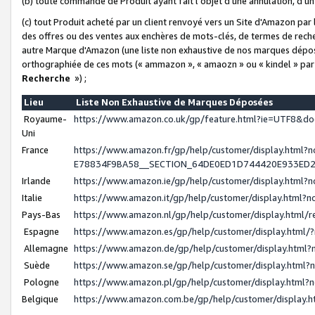
(b) toute commande de Produit ayant fait l'objet d'une annulation, d'u
(c) tout Produit acheté par un client renvoyé vers un Site d'Amazon par
des offres ou des ventes aux enchères de mots-clés, de termes de reche
autre Marque d'Amazon (une liste non exhaustive de nos marques déposée
orthographiée de ces mots (« ammazon », « amaozn » ou « kindel » par
Recherche
») ;
Lieu
Liste Non Exhaustive de Marques Déposées
Royaume-
https://www.amazon.co.uk/gp/feature.html?ie=UTF8&
Uni
France
https://www.amazon.fr/gp/help/customer/display.ht
E78834F9BA58__SECTION_64DE0ED1D744420E933ED
Irlande
https://www.amazon.ie/gp/help/customer/display.htm
Italie
https://www.amazon.it/gp/help/customer/display.html
Pays-Bas
https://www.amazon.nl/gp/help/customer/display.html
Espagne
https://www.amazon.es/gp/help/customer/display.html
Allemagne
https://www.amazon.de/gp/help/customer/display.htm
Suède
https://www.amazon.se/gp/help/customer/display.htm
Pologne
https://www.amazon.pl/gp/help/customer/display.html
Belgique
https://www.amazon.com.be/gp/help/customer/displa