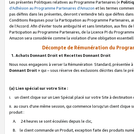
Les présentes Politiques relatives au Programme Partenaires («
Politi
d’Adhésion au Programme Partenaires d'Amazon
et les termes commenç
pas définis dans les présentes, devront s'entendre tels que définis dans 
Conditions Requises pour la Participation au Programme Partenaires, ai
de l'Accord. Afin d’éviter toute ambiguïté et sans limitation, aux fins de
Participation au Programme Partenaires, de la Licence PI du Programme 
Amazon sera considérée comme la violation d’une obligation essentielle
Décompte de Rémunération du Program
1. Achats Donnant Droit et Recettes Donnant Droit
Nous nous engageons à verser la Rémunération Standard, présentée à l
Donnant Droit
» qui – sous réserve des exclusions décrites dans le p
(a) Lien spécial sur votre Site :
i. un client clique sur un Lien Spécial placé sur votre Site à destination
ii. au cours d'une même session, qui commence lorsqu'un client clique s
produit :
A. 24 heures se sont écoulées depuis le clic,
B. le client commande un Produit, exception faite des produits numéri