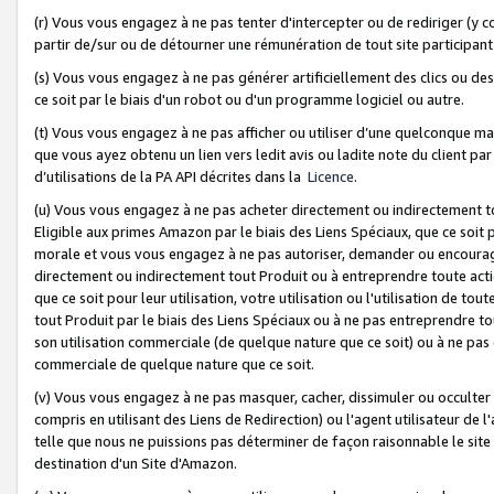
(r) Vous vous engagez à ne pas tenter d'intercepter ou de rediriger (y comp
partir de/sur ou de détourner une rémunération de tout site participa
(s) Vous vous engagez à ne pas générer artificiellement des clics ou de
ce soit par le biais d'un robot ou d'un programme logiciel ou autre.
(t) Vous vous engagez à ne pas afficher ou utiliser d’une quelconque man
que vous ayez obtenu un lien vers ledit avis ou ladite note du client par
d’utilisations de la PA API décrites dans la
Licence
.
(u) Vous vous engagez à ne pas acheter directement ou indirectement t
Eligible aux primes Amazon par le biais des Liens Spéciaux, que ce soit 
morale et vous vous engagez à ne pas autoriser, demander ou encourager
directement ou indirectement tout Produit ou à entreprendre toute acti
que ce soit pour leur utilisation, votre utilisation ou l'utilisation de
tout Produit par le biais des Liens Spéciaux ou à ne pas entreprendre t
son utilisation commerciale (de quelque nature que ce soit) ou à ne pas o
commerciale de quelque nature que ce soit.
(v) Vous vous engagez à ne pas masquer, cacher, dissimuler ou occulter 
compris en utilisant des Liens de Redirection) ou l'agent utilisateur de 
telle que nous ne puissions pas déterminer de façon raisonnable le site ou
destination d'un Site d'Amazon.