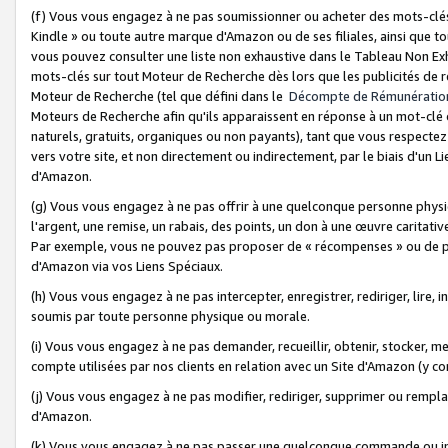
(f) Vous vous engagez à ne pas soumissionner ou acheter des mots-clés,
Kindle » ou toute autre marque d'Amazon ou de ses filiales, ainsi que t
vous pouvez consulter une liste non exhaustive dans le Tableau Non Ex
mots-clés sur tout Moteur de Recherche dès lors que les publicités de 
Moteur de Recherche (tel que défini dans le
Décompte de Rémunératio
Moteurs de Recherche afin qu'ils apparaissent en réponse à un mot-clé o
naturels, gratuits, organiques ou non payants), tant que vous respectez 
vers votre site, et non directement ou indirectement, par le biais d'un Li
d'Amazon.
(g) Vous vous engagez à ne pas offrir à une quelconque personne physi
l'argent, une remise, un rabais, des points, un don à une œuvre caritativ
Par exemple, vous ne pouvez pas proposer de « récompenses » ou de p
d'Amazon via vos Liens Spéciaux.
(h) Vous vous engagez à ne pas intercepter, enregistrer, rediriger, lire
soumis par toute personne physique ou morale.
(i) Vous vous engagez à ne pas demander, recueillir, obtenir, stocker, 
compte utilisées par nos clients en relation avec un Site d'Amazon (y c
(j) Vous vous engagez à ne pas modifier, rediriger, supprimer ou rempla
d'Amazon.
(k) Vous vous engagez à ne pas passer une quelconque commande ou init