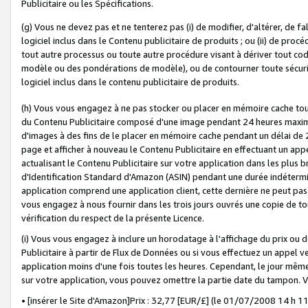
Publicitaire ou les Spécifications.
(g) Vous ne devez pas et ne tenterez pas (i) de modifier, d'altérer, de f
logiciel inclus dans le Contenu publicitaire de produits ; ou (ii) de proc
tout autre processus ou toute autre procédure visant à dériver tout c
modèle ou des pondérations de modèle), ou de contourner toute sécurité a
logiciel inclus dans le contenu publicitaire de produits.
(h) Vous vous engagez à ne pas stocker ou placer en mémoire cache tou
du Contenu Publicitaire composé d'une image pendant 24 heures maxim
d'images à des fins de le placer en mémoire cache pendant un délai de
page et afficher à nouveau le Contenu Publicitaire en effectuant un app
actualisant le Contenu Publicitaire sur votre application dans les plus 
d'Identification Standard d'Amazon (ASIN) pendant une durée indéterminé
application comprend une application client, cette dernière ne peut pa
vous engagez à nous fournir dans les trois jours ouvrés une copie de tou
vérification du respect de la présente Licence.
(i) Vous vous engagez à inclure un horodatage à l'affichage du prix ou 
Publicitaire à partir de Flux de Données ou si vous effectuez un appel ve
application moins d'une fois toutes les heures. Cependant, le jour même
sur votre application, vous pouvez omettre la partie date du tampon.
• [insérer le Site d'Amazon]Prix : 32,77 [EUR/£] (le 01/07/2008 14 h 11 