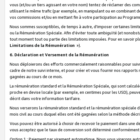
vous (et/ou un tiers agissant en votre nom) tentez de réclamer des c
utilisant le même trafic (par exemple, en manipulant ou en combinant 
vos commissions et/ou en mettant fin à votre participation au Progra
Nous sommes susceptibles, de temps à autre, d'imposer certaines limit
ou la Rémunération Spéciale. Afin d'éviter toute ambiguïté (et nonobst
tout moment tout ou partie des limitations imposées. Pour en savoir plus
Limitations de la Rémunération
»).
6. Déclaration et Versement de la Rémunération
Nous déploierons des efforts commercialement raisonnables pour suivr
cadre de notre suivi interne, et pour créer et vous fournir nos rapport
gagnées au cours de ce mois.
La rémunération standard et la Rémunération Spéciale, qui sont calcul
proche en devise locale (par exemple, en centimes pour les USD), peuve
décrit dans votre information tarifaire.
Nous verserons la rémunération standard et la rémunération spéciale da
mois civil au cours duquel elles ont été gagnées selon la méthode décr
Vous pouvez être autorisé à choisir de recevoir le paiement dans une dev
vous acceptez que le taux de conversion soit déterminé conformément
Option 1 : Paiement par virement automatique.
Nous vous virerons aut