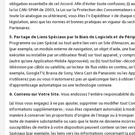
obligation essentielle de cet Accord. Afin d’éviter toute confusion, (i) a
la loi CAN-SPAM de 2003, la Loi sur la Protection des Consommateurs s
toute loi analogue ou ultérieure), vous êtes l’« Expéditeur » de chaque 
législation, ainsi que les normes et bonnes pratiques en vigueur du s
Partenaires.
5. Partage de Liens Spéciaux par le Biais de Logiciels et de Pér
Programme ou Lien Spécial ou tout autre lien vers un Site d'Amazon, au su
(par exemple, un module externe de navigation, un objet d'aide, une ba
exécutée ou installée par un utilisateur final) sur tout appareil, y comp
(autre qu'une Application Mobile Approuvée); ou (b) tout boîtier-décod
télévision par câble ou satellite, un lecteur de flux vidéo en continu, un
exemple, GoogleTV, Bravia de Sony, Viera Cast de Panasonic ou les Appli
n’utiliserez pas ou vous n’autoriserez pas un quelconque tiers à utili
d'apprentissage automatique ou une technologie connexe.
6. Contenu sur Votre Site.
Vous endossez l'entière responsabilité du
(a) Vous vous engagez à ne pas ajouter, supprimer ou modifier tout Co
informations supplémentaires ; vous êtes cependant autorisé(e) à modi
manière à conserver les proportions d’origine de l’image ou à tronquer
texte de manière substantielle ou sans que le texte ne devienne incorr
susceptibles de mettre à votre disposition peuvent contenir un lien ver
Spéciaux (par exemple, les liens vers les informations concernant la poli