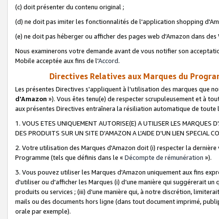
(c) doit présenter du contenu original ;
(d) ne doit pas imiter les fonctionnalités de l'application shopping d'Am
(e) ne doit pas héberger ou afficher des pages web d'Amazon dans de
Nous examinerons votre demande avant de vous notifier son acceptatio
Mobile acceptée aux fins de l'
Accord
.
Directives Relatives aux Marques du Progra
Les présentes Directives s'appliquent à l'utilisation des marques que
d'Amazon
»). Vous êtes tenu(e) de respecter scrupuleusement et à tou
aux présentes Directives entraînera la résiliation automatique de toute
1. VOUS ETES UNIQUEMENT AUTORISE(E) A UTILISER LES MARQUES D'
DES PRODUITS SUR UN SITE D'AMAZON A L'AIDE D'UN LIEN SPECIAL 
2. Votre utilisation des Marques d'Amazon doit (i) respecter la dernière
Programme (tels que définis dans le «
Décompte de rémunération
»).
3. Vous pouvez utiliser les Marques d'Amazon uniquement aux fins expr
d'utiliser ou d'afficher les Marques (i) d’une manière qui suggérerait un
produits ou services ; (iii) d’une manière qui, à notre discrétion, limit
mails ou des documents hors ligne (dans tout document imprimé, publip
orale par exemple).