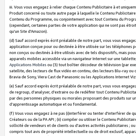
iii. Vous vous engagez à relier chaque Contenu Publicitaire à et uniqu
Produit concerné ou toute autre page à laquelle le Contenu Publicitaire
Contenu du Programme, ou conjointement avec tout Contenu du Programm
(cependant, certaines parties de votre application qui ne sont pas étroi
qu'un Site d'Amazon).
(d) Sauf accord exprès écrit préalable de notre part, vous vous engagez à
application conçue pour ou destinée à être utilisée sur les téléphones p
non conçus ou destinés à être utilisés avec de tels dispositifs, mais pouv
appareils mobiles accessible via un navigateur Internet sur une tablett
Applications Mobiles
ou (3) tout boîtier décodeur de télévision (par ex
satellite, des lecteurs de flux vidéo en continu, des lecteurs Blu-ray o
Bravia de Sony, Viera Cast de Panasonic ou les Applications Internet Viz
(e) Sauf accord exprès écrit préalable de notre part, vous vous engagez 
de regroup, d'analyser, d'extraire ou de redéfinir tout Contenu Publicitai
par des personnes physiques ou morales proposant des produits sur un
d’apprentissage automatique et ou fondamental.
(f) Vous vous engagez à ne pas (i)interférer ou tenter d'interférer de 
Créateurs ou de la PA API ; (ii) compiler ou utiliser le Contenu Publicita
sollicité de vendeurs et de clients ou d'autres activités publicitaires ; ou (
compris tout avis de propriété intellectuelle ou de droit exclusif, appar