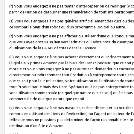
(r) Vous vous engagez à ne pas tenter d'intercepter ou de rediriger (y comp
partir de/sur ou de détourner une rémunération de tout site participa
(s) Vous vous engagez à ne pas générer artificiellement des clics ou de
ce soit par le biais d'un robot ou d'un programme logiciel ou autre.
(t) Vous vous engagez à ne pas afficher ou utiliser d’une quelconque man
que vous ayez obtenu un lien vers ledit avis ou ladite note du client par
d’utilisations de la PA API décrites dans la
Licence
.
(u) Vous vous engagez à ne pas acheter directement ou indirectement t
Eligible aux primes Amazon par le biais des Liens Spéciaux, que ce soit 
morale et vous vous engagez à ne pas autoriser, demander ou encourager
directement ou indirectement tout Produit ou à entreprendre toute acti
que ce soit pour leur utilisation, votre utilisation ou l'utilisation de
tout Produit par le biais des Liens Spéciaux ou à ne pas entreprendre t
son utilisation commerciale (de quelque nature que ce soit) ou à ne pas o
commerciale de quelque nature que ce soit.
(v) Vous vous engagez à ne pas masquer, cacher, dissimuler ou occulter 
compris en utilisant des Liens de Redirection) ou l'agent utilisateur de 
telle que nous ne puissions pas déterminer de façon raisonnable le site ou
destination d'un Site d'Amazon.