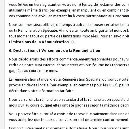
vous (et/ou un tiers agissant en votre nom) tentez de réclamer des c
utilisant le même trafic (par exemple, en manipulant ou en combinant 
vos commissions et/ou en mettant fin à votre participation au Progra
Nous sommes susceptibles, de temps à autre, d'imposer certaines limit
ou la Rémunération Spéciale. Afin d'éviter toute ambiguïté (et nonobst
tout moment tout ou partie des limitations imposées. Pour en savoir plus
Limitations de la Rémunération
»).
6. Déclaration et Versement de la Rémunération
Nous déploierons des efforts commercialement raisonnables pour suivr
cadre de notre suivi interne, et pour créer et vous fournir nos rapport
gagnées au cours de ce mois.
La rémunération standard et la Rémunération Spéciale, qui sont calcul
proche en devise locale (par exemple, en centimes pour les USD), peuve
décrit dans votre information tarifaire.
Nous verserons la rémunération standard et la rémunération spéciale da
mois civil au cours duquel elles ont été gagnées selon la méthode décr
Vous pouvez être autorisé à choisir de recevoir le paiement dans une dev
vous acceptez que le taux de conversion soit déterminé conformément
Option 1 : Paiement par virement automatique.
Nous vous virerons aut