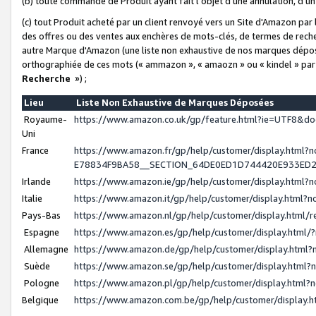
(b) toute commande de Produit ayant fait l'objet d'une annulation, d'u
(c) tout Produit acheté par un client renvoyé vers un Site d'Amazon par
des offres ou des ventes aux enchères de mots-clés, de termes de reche
autre Marque d'Amazon (une liste non exhaustive de nos marques déposée
orthographiée de ces mots (« ammazon », « amaozn » ou « kindel » par
Recherche
») ;
Lieu
Liste Non Exhaustive de Marques Déposées
Royaume-
https://www.amazon.co.uk/gp/feature.html?ie=UTF8&
Uni
France
https://www.amazon.fr/gp/help/customer/display.ht
E78834F9BA58__SECTION_64DE0ED1D744420E933ED
Irlande
https://www.amazon.ie/gp/help/customer/display.htm
Italie
https://www.amazon.it/gp/help/customer/display.html
Pays-Bas
https://www.amazon.nl/gp/help/customer/display.html
Espagne
https://www.amazon.es/gp/help/customer/display.html
Allemagne
https://www.amazon.de/gp/help/customer/display.htm
Suède
https://www.amazon.se/gp/help/customer/display.htm
Pologne
https://www.amazon.pl/gp/help/customer/display.html
Belgique
https://www.amazon.com.be/gp/help/customer/displa