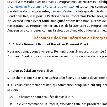
Les présentes Politiques relatives au Programme Partenaires («
Politi
d’Adhésion au Programme Partenaires d'Amazon
et les termes commenç
pas définis dans les présentes, devront s'entendre tels que définis dans 
Conditions Requises pour la Participation au Programme Partenaires, ai
de l'Accord. Afin d’éviter toute ambiguïté et sans limitation, aux fins de
Participation au Programme Partenaires, de la Licence PI du Programme 
Amazon sera considérée comme la violation d’une obligation essentielle
Décompte de Rémunération du Program
1. Achats Donnant Droit et Recettes Donnant Droit
Nous nous engageons à verser la Rémunération Standard, présentée à l
Donnant Droit
» qui – sous réserve des exclusions décrites dans le p
(a) Lien spécial sur votre Site :
i. un client clique sur un Lien Spécial placé sur votre Site à destination
ii. au cours d'une même session, qui commence lorsqu'un client clique s
produit :
A. 24 heures se sont écoulées depuis le clic,
B. le client commande un Produit, exception faite des produits numéri