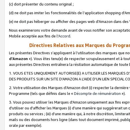
(c) doit présenter du contenu original ;
(d) ne doit pas imiter les fonctionnalités de l'application shopping d'Am
(e) ne doit pas héberger ou afficher des pages web d'Amazon dans de
Nous examinerons votre demande avant de vous notifier son acceptatio
Mobile acceptée aux fins de l'
Accord
.
Directives Relatives aux Marques du Progra
Les présentes Directives s'appliquent à l'utilisation des marques que
d'Amazon
»). Vous êtes tenu(e) de respecter scrupuleusement et à tou
aux présentes Directives entraînera la résiliation automatique de toute
1. VOUS ETES UNIQUEMENT AUTORISE(E) A UTILISER LES MARQUES D'
DES PRODUITS SUR UN SITE D'AMAZON A L'AIDE D'UN LIEN SPECIAL 
2. Votre utilisation des Marques d'Amazon doit (i) respecter la dernière
Programme (tels que définis dans le «
Décompte de rémunération
»).
3. Vous pouvez utiliser les Marques d'Amazon uniquement aux fins expr
d'utiliser ou d'afficher les Marques (i) d’une manière qui suggérerait un
produits ou services ; (iii) d’une manière qui, à notre discrétion, limit
mails ou des documents hors ligne (dans tout document imprimé, publip
orale par exemple).