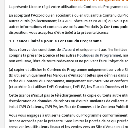
La présente Licence régit votre utilisation du Contenu du Programme d
En acceptant l'Accord ou en accédant à ou en utilisant le Contenu du P
autres outils (collectivement, la «
API Créateurs et PA API
») qui vous pe
autres informations et contenus associés aux Produits («
Contenu publ
disposition, vous acceptez d'être lié(e) à la présente Licence.
1. Licence Limitée pour le Contenu du Programme
Sous réserve des conditions de
l'Accord
et uniquement aux fins limitées
compris la présente Licence et les autres
Politiques du Programme
], n
non exclusive, libre de toute redevance et ne pouvant faire l'objet de so
(a) copier et afficher le Contenu du Programme uniquement sur votre Si
(b) utiliser uniquement les Marques d'Amazon [telles que définies dans 
cadre du Contenu du Programme, uniquement sur votre Site et confo
(c) accéder à et utiliser l’API Créateurs, l’API PA, les Flux de Données e
Cette licence n'inclut pas le téléchargement, la copie ou toute autre util
d’exploration de données, de robots ou d’outils similaires de collecte
inclut l’API Créateurs, l’API PA, les Flux de Données et le Contenu Publici
Vous vous engagez à utiliser le Contenu du Programme conformément a
licence accordée par la présente. Sans limiter la portée de ce qui pré
renvoyer les utilisateurs finaux et les ventes vers un Site d'Amazon et