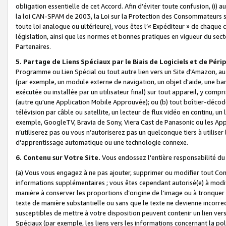
obligation essentielle de cet Accord. Afin d’éviter toute confusion, (i) a
la loi CAN-SPAM de 2003, la Loi sur la Protection des Consommateurs s
toute loi analogue ou ultérieure), vous êtes l’« Expéditeur » de chaque 
législation, ainsi que les normes et bonnes pratiques en vigueur du s
Partenaires.
5. Partage de Liens Spéciaux par le Biais de Logiciels et de Pér
Programme ou Lien Spécial ou tout autre lien vers un Site d'Amazon, au su
(par exemple, un module externe de navigation, un objet d'aide, une ba
exécutée ou installée par un utilisateur final) sur tout appareil, y comp
(autre qu'une Application Mobile Approuvée); ou (b) tout boîtier-décod
télévision par câble ou satellite, un lecteur de flux vidéo en continu, un
exemple, GoogleTV, Bravia de Sony, Viera Cast de Panasonic ou les Appli
n’utiliserez pas ou vous n’autoriserez pas un quelconque tiers à utili
d'apprentissage automatique ou une technologie connexe.
6. Contenu sur Votre Site.
Vous endossez l'entière responsabilité du
(a) Vous vous engagez à ne pas ajouter, supprimer ou modifier tout Co
informations supplémentaires ; vous êtes cependant autorisé(e) à modi
manière à conserver les proportions d’origine de l’image ou à tronquer
texte de manière substantielle ou sans que le texte ne devienne incorr
susceptibles de mettre à votre disposition peuvent contenir un lien ver
Spéciaux (par exemple, les liens vers les informations concernant la poli