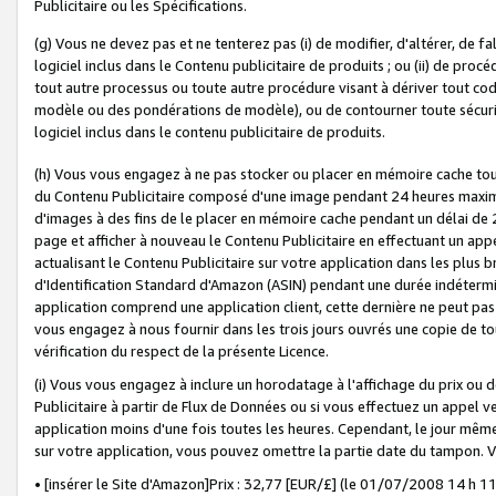
Publicitaire ou les Spécifications.
(g) Vous ne devez pas et ne tenterez pas (i) de modifier, d'altérer, de f
logiciel inclus dans le Contenu publicitaire de produits ; ou (ii) de proc
tout autre processus ou toute autre procédure visant à dériver tout c
modèle ou des pondérations de modèle), ou de contourner toute sécurité a
logiciel inclus dans le contenu publicitaire de produits.
(h) Vous vous engagez à ne pas stocker ou placer en mémoire cache tou
du Contenu Publicitaire composé d'une image pendant 24 heures maxim
d'images à des fins de le placer en mémoire cache pendant un délai de
page et afficher à nouveau le Contenu Publicitaire en effectuant un app
actualisant le Contenu Publicitaire sur votre application dans les plus 
d'Identification Standard d'Amazon (ASIN) pendant une durée indéterminé
application comprend une application client, cette dernière ne peut pa
vous engagez à nous fournir dans les trois jours ouvrés une copie de tou
vérification du respect de la présente Licence.
(i) Vous vous engagez à inclure un horodatage à l'affichage du prix ou 
Publicitaire à partir de Flux de Données ou si vous effectuez un appel ve
application moins d'une fois toutes les heures. Cependant, le jour même
sur votre application, vous pouvez omettre la partie date du tampon.
• [insérer le Site d'Amazon]Prix : 32,77 [EUR/£] (le 01/07/2008 14 h 11 