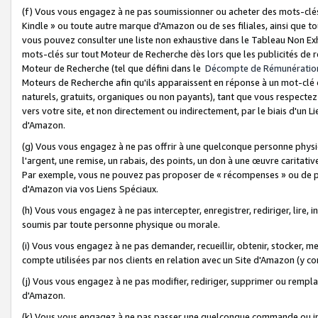
(f) Vous vous engagez à ne pas soumissionner ou acheter des mots-clés,
Kindle » ou toute autre marque d'Amazon ou de ses filiales, ainsi que t
vous pouvez consulter une liste non exhaustive dans le Tableau Non Ex
mots-clés sur tout Moteur de Recherche dès lors que les publicités de 
Moteur de Recherche (tel que défini dans le
Décompte de Rémunératio
Moteurs de Recherche afin qu'ils apparaissent en réponse à un mot-clé o
naturels, gratuits, organiques ou non payants), tant que vous respectez 
vers votre site, et non directement ou indirectement, par le biais d'un Li
d'Amazon.
(g) Vous vous engagez à ne pas offrir à une quelconque personne physi
l'argent, une remise, un rabais, des points, un don à une œuvre caritativ
Par exemple, vous ne pouvez pas proposer de « récompenses » ou de p
d'Amazon via vos Liens Spéciaux.
(h) Vous vous engagez à ne pas intercepter, enregistrer, rediriger, lire
soumis par toute personne physique ou morale.
(i) Vous vous engagez à ne pas demander, recueillir, obtenir, stocker, 
compte utilisées par nos clients en relation avec un Site d'Amazon (y c
(j) Vous vous engagez à ne pas modifier, rediriger, supprimer ou rempla
d'Amazon.
(k) Vous vous engagez à ne pas passer une quelconque commande ou init