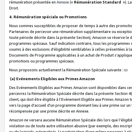
rémunération présentée en
Annexe
(«
Rémunération Standard
»). L
Droit.
4. Rémunération spéciale ou Promotions
Nous sommes susceptibles de proposer de temps à autre des promotion
Partenaires de percevoir une rémunération supplémentaire ou exceptio
toute période décrite dans la présente Section), Amazon se réserve le
programmes spéciaux. Sauf indication contraire, tous les programmes s
soumis à des exclusions d'éligibilité semblables à celles présentées à 
Documents de Programme applicables à un achat de Produit s'appliquera
promotions ou programmes spéciaux.
Nous proposons actuellement la Rémunération Spéciale suivante :
ici
(a) Evénements Eligibles aux Primes Amazon
Des Evénements Eligibles aux Primes Amazon sont disponibles dans cer
percevrez la Rémunération Spéciale décrite dans la présente Section 4(
client, qui doit être éligible à l'Evénement Eligible aux Primes Amazon te
vers la page d'accueil d'un programme donnant lieu à une prime sur un Si
récompensée par une prime décrite en Annexe.
Amazon ne versera aucune Rémunération Spéciale dès lors que l'éligibi
violation ou de toute autre utilisation abusive (par exemple, des inscrip
ou de logiciels automatisés, la participation d'une même personne à p