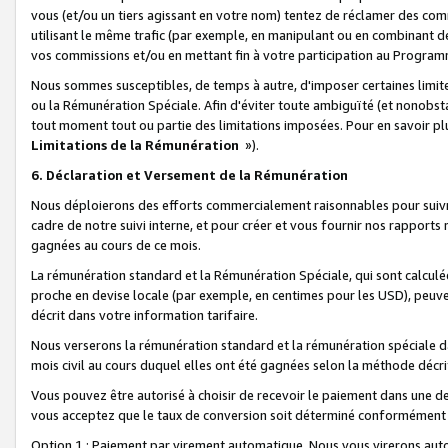
vous (et/ou un tiers agissant en votre nom) tentez de réclamer des c
utilisant le même trafic (par exemple, en manipulant ou en combinant 
vos commissions et/ou en mettant fin à votre participation au Progra
Nous sommes susceptibles, de temps à autre, d'imposer certaines limit
ou la Rémunération Spéciale. Afin d'éviter toute ambiguïté (et nonobst
tout moment tout ou partie des limitations imposées. Pour en savoir plus
Limitations de la Rémunération
»).
6. Déclaration et Versement de la Rémunération
Nous déploierons des efforts commercialement raisonnables pour suivr
cadre de notre suivi interne, et pour créer et vous fournir nos rapport
gagnées au cours de ce mois.
La rémunération standard et la Rémunération Spéciale, qui sont calcul
proche en devise locale (par exemple, en centimes pour les USD), peuve
décrit dans votre information tarifaire.
Nous verserons la rémunération standard et la rémunération spéciale da
mois civil au cours duquel elles ont été gagnées selon la méthode décr
Vous pouvez être autorisé à choisir de recevoir le paiement dans une dev
vous acceptez que le taux de conversion soit déterminé conformément
Option 1 : Paiement par virement automatique.
Nous vous virerons aut