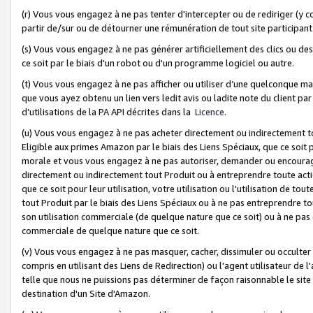
(r) Vous vous engagez à ne pas tenter d'intercepter ou de rediriger (y comp
partir de/sur ou de détourner une rémunération de tout site participa
(s) Vous vous engagez à ne pas générer artificiellement des clics ou de
ce soit par le biais d'un robot ou d'un programme logiciel ou autre.
(t) Vous vous engagez à ne pas afficher ou utiliser d’une quelconque man
que vous ayez obtenu un lien vers ledit avis ou ladite note du client par
d’utilisations de la PA API décrites dans la
Licence
.
(u) Vous vous engagez à ne pas acheter directement ou indirectement t
Eligible aux primes Amazon par le biais des Liens Spéciaux, que ce soit 
morale et vous vous engagez à ne pas autoriser, demander ou encourager
directement ou indirectement tout Produit ou à entreprendre toute acti
que ce soit pour leur utilisation, votre utilisation ou l'utilisation de
tout Produit par le biais des Liens Spéciaux ou à ne pas entreprendre t
son utilisation commerciale (de quelque nature que ce soit) ou à ne pas o
commerciale de quelque nature que ce soit.
(v) Vous vous engagez à ne pas masquer, cacher, dissimuler ou occulter 
compris en utilisant des Liens de Redirection) ou l'agent utilisateur de 
telle que nous ne puissions pas déterminer de façon raisonnable le site ou
destination d'un Site d'Amazon.