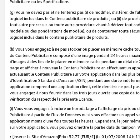
Publicitaire ou les Spécifications.
(g) Vous ne devez pas et ne tenterez pas (i) de modifier, d'altérer, de f
logiciel inclus dans le Contenu publicitaire de produits ; ou (ii) de proc
tout autre processus ou toute autre procédure visant à dériver tout c
modèle ou des pondérations de modèle), ou de contourner toute sécurité a
logiciel inclus dans le contenu publicitaire de produits.
(h) Vous vous engagez à ne pas stocker ou placer en mémoire cache tou
du Contenu Publicitaire composé d'une image pendant 24 heures maxim
d'images à des fins de le placer en mémoire cache pendant un délai de
page et afficher à nouveau le Contenu Publicitaire en effectuant un app
actualisant le Contenu Publicitaire sur votre application dans les plus 
d'Identification Standard d'Amazon (ASIN) pendant une durée indéterminé
application comprend une application client, cette dernière ne peut pa
vous engagez à nous fournir dans les trois jours ouvrés une copie de tou
vérification du respect de la présente Licence.
(i) Vous vous engagez à inclure un horodatage à l'affichage du prix ou 
Publicitaire à partir de Flux de Données ou si vous effectuez un appel ve
application moins d'une fois toutes les heures. Cependant, le jour même
sur votre application, vous pouvez omettre la partie date du tampon.
• [insérer le Site d'Amazon]Prix : 32,77 [EUR/£] (le 01/07/2008 14 h 11 