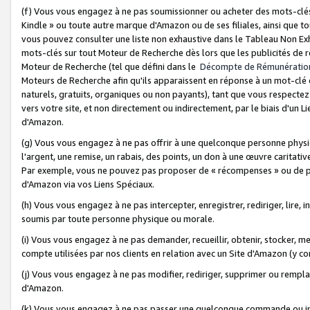
(f) Vous vous engagez à ne pas soumissionner ou acheter des mots-clés,
Kindle » ou toute autre marque d'Amazon ou de ses filiales, ainsi que t
vous pouvez consulter une liste non exhaustive dans le Tableau Non Ex
mots-clés sur tout Moteur de Recherche dès lors que les publicités de 
Moteur de Recherche (tel que défini dans le
Décompte de Rémunératio
Moteurs de Recherche afin qu'ils apparaissent en réponse à un mot-clé o
naturels, gratuits, organiques ou non payants), tant que vous respectez 
vers votre site, et non directement ou indirectement, par le biais d'un Li
d'Amazon.
(g) Vous vous engagez à ne pas offrir à une quelconque personne physi
l'argent, une remise, un rabais, des points, un don à une œuvre caritativ
Par exemple, vous ne pouvez pas proposer de « récompenses » ou de p
d'Amazon via vos Liens Spéciaux.
(h) Vous vous engagez à ne pas intercepter, enregistrer, rediriger, lire
soumis par toute personne physique ou morale.
(i) Vous vous engagez à ne pas demander, recueillir, obtenir, stocker, 
compte utilisées par nos clients en relation avec un Site d'Amazon (y c
(j) Vous vous engagez à ne pas modifier, rediriger, supprimer ou rempla
d'Amazon.
(k) Vous vous engagez à ne pas passer une quelconque commande ou init