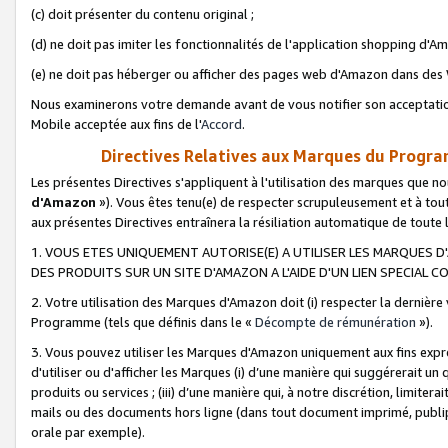
(c) doit présenter du contenu original ;
(d) ne doit pas imiter les fonctionnalités de l'application shopping d'Am
(e) ne doit pas héberger ou afficher des pages web d'Amazon dans de
Nous examinerons votre demande avant de vous notifier son acceptatio
Mobile acceptée aux fins de l'
Accord
.
Directives Relatives aux Marques du Progra
Les présentes Directives s'appliquent à l'utilisation des marques que
d'Amazon
»). Vous êtes tenu(e) de respecter scrupuleusement et à tou
aux présentes Directives entraînera la résiliation automatique de toute
1. VOUS ETES UNIQUEMENT AUTORISE(E) A UTILISER LES MARQUES D'
DES PRODUITS SUR UN SITE D'AMAZON A L'AIDE D'UN LIEN SPECIAL 
2. Votre utilisation des Marques d'Amazon doit (i) respecter la dernière
Programme (tels que définis dans le «
Décompte de rémunération
»).
3. Vous pouvez utiliser les Marques d'Amazon uniquement aux fins expr
d'utiliser ou d'afficher les Marques (i) d’une manière qui suggérerait un
produits ou services ; (iii) d’une manière qui, à notre discrétion, limit
mails ou des documents hors ligne (dans tout document imprimé, publip
orale par exemple).