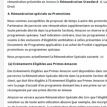
rémunération présentée en
Annexe
(«
Rémunération Standard
»). L
Droit.
4. Rémunération spéciale ou Promotions
Nous sommes susceptibles de proposer de temps à autre des promotion
Partenaires de percevoir une rémunération supplémentaire ou exceptio
toute période décrite dans la présente Section), Amazon se réserve le
programmes spéciaux. Sauf indication contraire, tous les programmes s
soumis à des exclusions d'éligibilité semblables à celles présentées à 
Documents de Programme applicables à un achat de Produit s'appliquera
promotions ou programmes spéciaux.
Nous proposons actuellement la Rémunération Spéciale suivante :
ici
(a) Evénements Eligibles aux Primes Amazon
Des Evénements Eligibles aux Primes Amazon sont disponibles dans cer
percevrez la Rémunération Spéciale décrite dans la présente Section 4(
client, qui doit être éligible à l'Evénement Eligible aux Primes Amazon te
vers la page d'accueil d'un programme donnant lieu à une prime sur un Si
récompensée par une prime décrite en Annexe.
Amazon ne versera aucune Rémunération Spéciale dès lors que l'éligibi
violation ou de toute autre utilisation abusive (par exemple, des inscrip
ou de logiciels automatisés, la participation d'une même personne à p