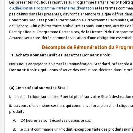
Les présentes Politiques relatives au Programme Partenaires («
Politi
d’Adhésion au Programme Partenaires d'Amazon
et les termes commenç
pas définis dans les présentes, devront s'entendre tels que définis dans 
Conditions Requises pour la Participation au Programme Partenaires, ai
de l'Accord. Afin d’éviter toute ambiguïté et sans limitation, aux fins de
Participation au Programme Partenaires, de la Licence PI du Programme 
Amazon sera considérée comme la violation d’une obligation essentielle
Décompte de Rémunération du Program
1. Achats Donnant Droit et Recettes Donnant Droit
Nous nous engageons à verser la Rémunération Standard, présentée à l
Donnant Droit
» qui – sous réserve des exclusions décrites dans le p
(a) Lien spécial sur votre Site :
i. un client clique sur un Lien Spécial placé sur votre Site à destination
ii. au cours d'une même session, qui commence lorsqu'un client clique s
produit :
A. 24 heures se sont écoulées depuis le clic,
B. le client commande un Produit, exception faite des produits numéri