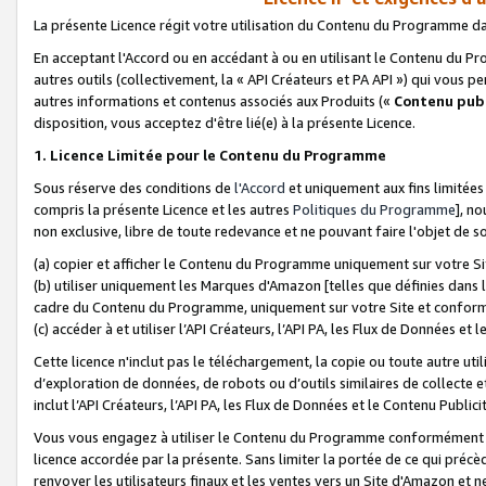
La présente Licence régit votre utilisation du Contenu du Programme d
En acceptant l'Accord ou en accédant à ou en utilisant le Contenu du P
autres outils (collectivement, la «
API Créateurs et PA API
») qui vous pe
autres informations et contenus associés aux Produits («
Contenu publ
disposition, vous acceptez d'être lié(e) à la présente Licence.
1. Licence Limitée pour le Contenu du Programme
Sous réserve des conditions de
l'Accord
et uniquement aux fins limitées
compris la présente Licence et les autres
Politiques du Programme
], n
non exclusive, libre de toute redevance et ne pouvant faire l'objet de so
(a) copier et afficher le Contenu du Programme uniquement sur votre Si
(b) utiliser uniquement les Marques d'Amazon [telles que définies dans 
cadre du Contenu du Programme, uniquement sur votre Site et confo
(c) accéder à et utiliser l’API Créateurs, l’API PA, les Flux de Données e
Cette licence n'inclut pas le téléchargement, la copie ou toute autre util
d’exploration de données, de robots ou d’outils similaires de collecte
inclut l’API Créateurs, l’API PA, les Flux de Données et le Contenu Publici
Vous vous engagez à utiliser le Contenu du Programme conformément a
licence accordée par la présente. Sans limiter la portée de ce qui pré
renvoyer les utilisateurs finaux et les ventes vers un Site d'Amazon et