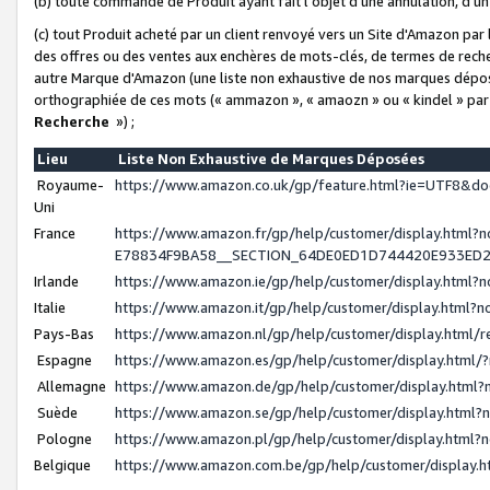
(b) toute commande de Produit ayant fait l'objet d'une annulation, d'u
(c) tout Produit acheté par un client renvoyé vers un Site d'Amazon par
des offres ou des ventes aux enchères de mots-clés, de termes de reche
autre Marque d'Amazon (une liste non exhaustive de nos marques déposée
orthographiée de ces mots (« ammazon », « amaozn » ou « kindel » par
Recherche
») ;
Lieu
Liste Non Exhaustive de Marques Déposées
Royaume-
https://www.amazon.co.uk/gp/feature.html?ie=UTF8&
Uni
France
https://www.amazon.fr/gp/help/customer/display.ht
E78834F9BA58__SECTION_64DE0ED1D744420E933ED
Irlande
https://www.amazon.ie/gp/help/customer/display.htm
Italie
https://www.amazon.it/gp/help/customer/display.html
Pays-Bas
https://www.amazon.nl/gp/help/customer/display.html
Espagne
https://www.amazon.es/gp/help/customer/display.html
Allemagne
https://www.amazon.de/gp/help/customer/display.htm
Suède
https://www.amazon.se/gp/help/customer/display.htm
Pologne
https://www.amazon.pl/gp/help/customer/display.html
Belgique
https://www.amazon.com.be/gp/help/customer/displa