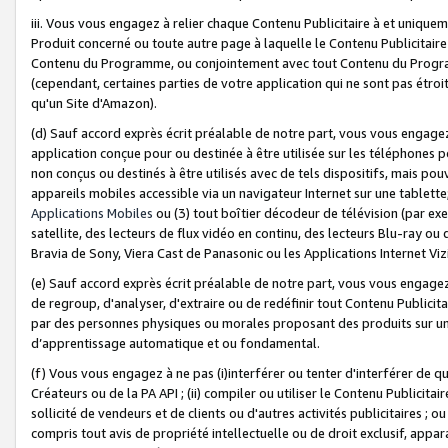
iii. Vous vous engagez à relier chaque Contenu Publicitaire à et uniqu
Produit concerné ou toute autre page à laquelle le Contenu Publicitaire
Contenu du Programme, ou conjointement avec tout Contenu du Programm
(cependant, certaines parties de votre application qui ne sont pas étroi
qu'un Site d'Amazon).
(d) Sauf accord exprès écrit préalable de notre part, vous vous engagez à
application conçue pour ou destinée à être utilisée sur les téléphones p
non conçus ou destinés à être utilisés avec de tels dispositifs, mais pouv
appareils mobiles accessible via un navigateur Internet sur une tablett
Applications Mobiles
ou (3) tout boîtier décodeur de télévision (par ex
satellite, des lecteurs de flux vidéo en continu, des lecteurs Blu-ray o
Bravia de Sony, Viera Cast de Panasonic ou les Applications Internet Viz
(e) Sauf accord exprès écrit préalable de notre part, vous vous engagez 
de regroup, d'analyser, d'extraire ou de redéfinir tout Contenu Publicitai
par des personnes physiques ou morales proposant des produits sur un
d’apprentissage automatique et ou fondamental.
(f) Vous vous engagez à ne pas (i)interférer ou tenter d'interférer de 
Créateurs ou de la PA API ; (ii) compiler ou utiliser le Contenu Publicita
sollicité de vendeurs et de clients ou d'autres activités publicitaires ; ou (
compris tout avis de propriété intellectuelle ou de droit exclusif, appar