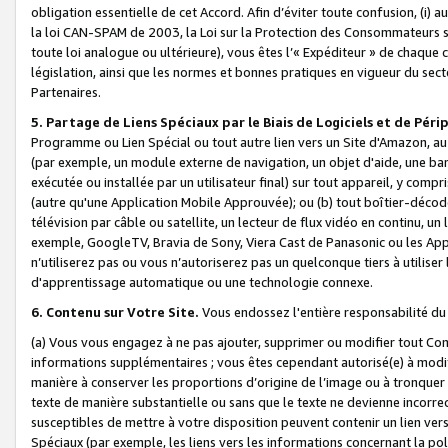
obligation essentielle de cet Accord. Afin d’éviter toute confusion, (i) a
la loi CAN-SPAM de 2003, la Loi sur la Protection des Consommateurs s
toute loi analogue ou ultérieure), vous êtes l’« Expéditeur » de chaque 
législation, ainsi que les normes et bonnes pratiques en vigueur du s
Partenaires.
5. Partage de Liens Spéciaux par le Biais de Logiciels et de Pér
Programme ou Lien Spécial ou tout autre lien vers un Site d'Amazon, au su
(par exemple, un module externe de navigation, un objet d'aide, une ba
exécutée ou installée par un utilisateur final) sur tout appareil, y comp
(autre qu'une Application Mobile Approuvée); ou (b) tout boîtier-décod
télévision par câble ou satellite, un lecteur de flux vidéo en continu, un
exemple, GoogleTV, Bravia de Sony, Viera Cast de Panasonic ou les Appli
n’utiliserez pas ou vous n’autoriserez pas un quelconque tiers à utili
d'apprentissage automatique ou une technologie connexe.
6. Contenu sur Votre Site.
Vous endossez l'entière responsabilité du
(a) Vous vous engagez à ne pas ajouter, supprimer ou modifier tout Co
informations supplémentaires ; vous êtes cependant autorisé(e) à modi
manière à conserver les proportions d’origine de l’image ou à tronquer
texte de manière substantielle ou sans que le texte ne devienne incorr
susceptibles de mettre à votre disposition peuvent contenir un lien ver
Spéciaux (par exemple, les liens vers les informations concernant la poli