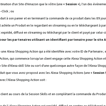
stination d'un Site d'Amazon que le vôtre (une «
Session
»), l'un des événemen
Click ; ou
it à son panier et en terminant la commande de ce produit dans les 89 jours sui
achète un Produit en le regardant en streaming ou en le téléchargeant à part
st expédié, diffusé en streaming ou téléchargé par le client et payé par celui-ci
 pour les partenaires utilisant un identifiant partenaire pour le si
ge une Alexa Shopping Action qui a été identifiée avec votre ID de Partenaire ; 
Action, qui commence lorsqu'un client engage cette Alexa Shopping Action et s
 Site d'Alexa skill Site ou sort d'une quelconque autre façon de l'Alexa Shop
uit que vous avez proposé avec les Alexa Shopping Actions (une «
Session S
vec l'Alexa Shopping Action soit :
 client au cours de la Session Skills et en complétant la commande du Produ
 de l' Alexa Shopping Action est expédié, diffusé en continu ou téléchargé par