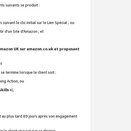
ts suivants se produit :
vant le clic initial sur le Lien Spécial ; ou
ir d'un Site d'Amazon ; et
te Amazon UK sur amazon.co.uk et proposant
et
e termine lorsque le client soit :
ping Action, ou
kills
»),
it au plus tard 89 jours après son engagement
 le client et payé par ce dernier.