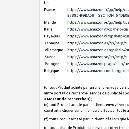
Uni
France
https://www.amazon.fr/gp/help/c
E78834F9BA58__SECTION_64DE0
Irlande
https://www.amazon.ie/gp/help/c
Italie
https://www.amazon.it/gp/help/cu
Pays-Bas
https://www.amazon.nl/gp/help/c
Espagne
https://www.amazon.es/gp/help/c
Allemagne
https://www.amazon.de/gp/help/c
Suède
https://www.amazon.se/gp/help/c
Pologne
https://www.amazon.pl/gp/help/c
Belgique
https://www.amazon.com.be/gp/h
(d) tout Produit acheté par un client renvoyé vers
autre portail de recherche, service de publicité sp
«
Moteur de recherche
») ;
(e) tout Produit acheté par un client renvoyé vers 
client ait à cliquer sur un lien ou à effectuer toute 
(f) tout Produit acheté par un client, dès lors que
(g) tout achat de Produit qui n’est pas correctemen