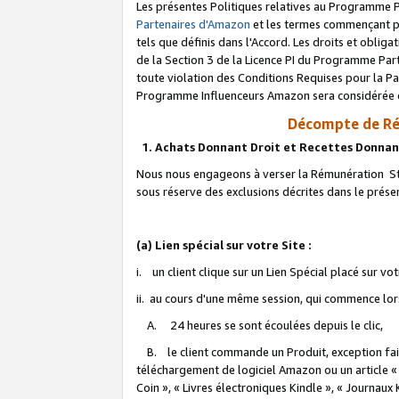
Les présentes Politiques relatives au Programme P
Partenaires d'Amazon
et les termes commençant pa
tels que définis dans l'Accord. Les droits et oblig
de la Section 3 de la Licence PI du Programme Parte
toute violation des Conditions Requises pour la Pa
Programme Influenceurs Amazon sera considérée co
Décompte de Ré
1. Achats Donnant Droit et Recettes Donnan
Nous nous engageons à verser la Rémunération Sta
sous réserve des exclusions décrites dans le prés
(a) Lien spécial sur votre Site :
i. un client clique sur un Lien Spécial placé sur vo
ii. au cours d'une même session, qui commence lorsq
A. 24 heures se sont écoulées depuis le clic,
B. le client commande un Produit, exception faite
téléchargement de logiciel Amazon ou un article «
Coin », « Livres électroniques Kindle », « Journaux