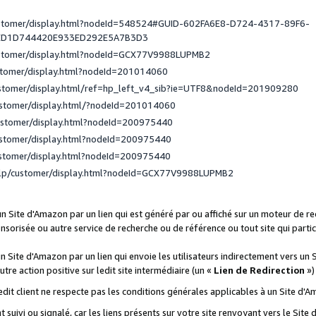
ustomer/display.html?nodeId=548524#GUID-602FA6E8-D724-4317-89F6-
ED1D744420E933ED292E5A7B3D3
ustomer/display.html?nodeId=GCX77V9988LUPMB2
stomer/display.html?nodeId=201014060
ustomer/display.html/ref=hp_left_v4_sib?ie=UTF8&nodeId=201909280
ustomer/display.html/?nodeId=201014060
ustomer/display.html?nodeId=200975440
ustomer/display.html?nodeId=200975440
ustomer/display.html?nodeId=200975440
elp/customer/display.html?nodeId=GCX77V9988LUPMB2
 un Site d'Amazon par un lien qui est généré par ou affiché sur un moteur de 
onsorisée ou autre service de recherche ou de référence ou tout site qui part
un Site d'Amazon par un lien qui envoie les utilisateurs indirectement vers un 
autre action positive sur ledit site intermédiaire (un «
Lien de Redirection
»)
 ledit client ne respecte pas les conditions générales applicables à un Site d'
t suivi ou signalé, car les liens présents sur votre site renvoyant vers le Si