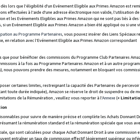
s lors que l'éligibilité d'un Evénement Eligible aux Primes Amazon est remis
ions effectuées à l'aide d'une adresse électronique non valide, l'utilisation d
on et les Evénements Eligibles aux Primes Amazon qui ne sont pas liés à des 
s, si un Evénement Eligible aux Primes Amazon a bien été appliqué ou si une vio
cipation au Programme Partenaires
, vous pouvez insérer des Liens Spéciaux 
xe, en relation avec l’Evénement Eligible aux Primes Amazon correspondant
sées que pour bénéficier des commissions du Programme Club Partenaires Amaz
mmissions à la fois au Programme Partenaires Amazon et à un autre programme
on), nous pouvons prendre des mesures, notamment en bloquant vos commission
oser certaines limites, restreignant la capacité des Partenaires de percevo
stant toute durée indiquée), Amazon se réserve le droit de suspendre ou de m
mitations de la Rémunération , veuillez vous reporter à l'
Annexe
(«
Limitati
tion
sonnables pour suivre de manière précise et complète les Achats Donnant Dro
ts résumant la rémunération standard et la rémunération spéciale que vous av
ale, qui sont calculées pour chaque Achat Donnant Droit à une commission e
uvent entraîner un taux de commission effectif légèrement supérieur ou infér