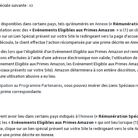
ciale suivante :
ici
disponibles dans certains pays, tels qu'énumérés en
Annexe
(«
Rémunérati
relation avec des «
Evénements Eligibles aux Primes Amazon
» si (1) un c
 sur un Lien Spécial présent sur votre Site le redirigeant vers la page d'acc
 découle, le client effectue l'action récompensée par une prime décrite en Ann
s lors que l'éligibilité d'un Evénement Eligible aux Primes Amazon est remis
ions effectuées à l'aide d'une adresse électronique non valide, l'utilisation d
nement Eligible aux Primes Amazon, les Evénement Eligible aux Primes Amazo
ciaux présents sur votre Site). Amazon déterminera à son entière discrétion, 
ne utilisation abusive a eu lieu.
cipation au Programme Partenaires
, vous pouvez insérer des Liens Spéciaux r
la prime correspondante.
t avoir lieu dans certains pays indiqués à l'
Annexe
(«
Rémunération Spéc
c les «
Evénements Eligibles aux Primes Amazon
» qui ont lieu lorsque (1)
 clique sur un lien spécial présent sur votre Site le redirigeant vers le site 
ar une prime décrite en Annexe.