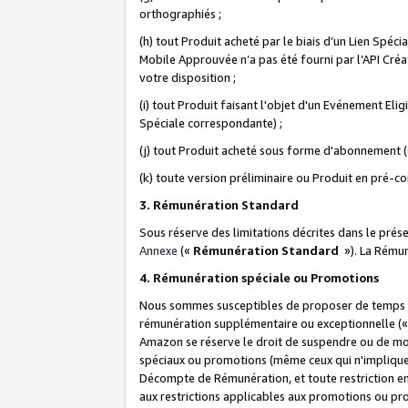
orthographiés ;
(h) tout Produit acheté par le biais d’un Lien Spéc
Mobile Approuvée n’a pas été fourni par l’API Créat
votre disposition ;
(i) tout Produit faisant l'objet d'un Evénement El
Spéciale correspondante) ;
(j) tout Produit acheté sous forme d'abonnement (s
(k) toute version préliminaire ou Produit en pré-c
3. Rémunération Standard
Sous réserve des limitations décrites dans le pré
Annexe
(«
Rémunération Standard
»). La Rému
4. Rémunération spéciale ou Promotions
Nous sommes susceptibles de proposer de temps à
rémunération supplémentaire ou exceptionnelle (
Amazon se réserve le droit de suspendre ou de mo
spéciaux ou promotions (même ceux qui n'impliquent
Décompte de Rémunération, et toute restriction e
aux restrictions applicables aux promotions ou p