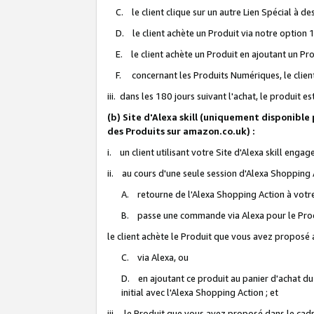
C. le client clique sur un autre Lien Spécial à de
D. le client achète un Produit via notre option 1-
E. le client achète un Produit en ajoutant un Produ
F. concernant les Produits Numériques, le client 
iii. dans les 180 jours suivant l'achat, le produit e
(b) Site d'Alexa skill (uniquement disponible
des Produits sur amazon.co.uk) :
i. un client utilisant votre Site d'Alexa skill enga
ii. au cours d'une seule session d'Alexa Shopping 
A. retourne de l'Alexa Shopping Action à votre
B. passe une commande via Alexa pour le Prod
le client achète le Produit que vous avez proposé a
C. via Alexa, ou
D. en ajoutant ce produit au panier d'achat du
initial avec l'Alexa Shopping Action ; et
iii. le Produit que vous avez proposé dans le cadre