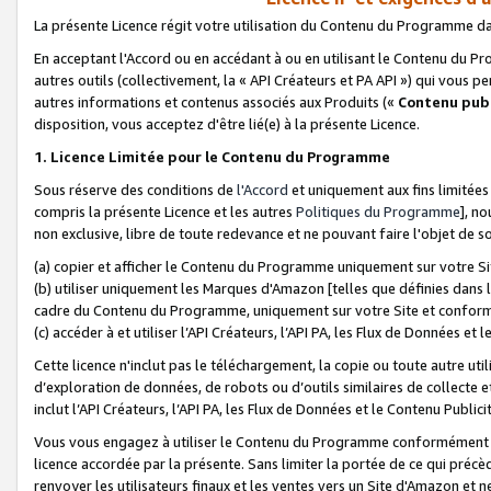
La présente Licence régit votre utilisation du Contenu du Programme d
En acceptant l'Accord ou en accédant à ou en utilisant le Contenu du P
autres outils (collectivement, la «
API Créateurs et PA API
») qui vous pe
autres informations et contenus associés aux Produits («
Contenu publ
disposition, vous acceptez d'être lié(e) à la présente Licence.
1. Licence Limitée pour le Contenu du Programme
Sous réserve des conditions de
l'Accord
et uniquement aux fins limitées
compris la présente Licence et les autres
Politiques du Programme
], n
non exclusive, libre de toute redevance et ne pouvant faire l'objet de so
(a) copier et afficher le Contenu du Programme uniquement sur votre Si
(b) utiliser uniquement les Marques d'Amazon [telles que définies dans 
cadre du Contenu du Programme, uniquement sur votre Site et confo
(c) accéder à et utiliser l’API Créateurs, l’API PA, les Flux de Données e
Cette licence n'inclut pas le téléchargement, la copie ou toute autre util
d’exploration de données, de robots ou d’outils similaires de collecte
inclut l’API Créateurs, l’API PA, les Flux de Données et le Contenu Publici
Vous vous engagez à utiliser le Contenu du Programme conformément a
licence accordée par la présente. Sans limiter la portée de ce qui pré
renvoyer les utilisateurs finaux et les ventes vers un Site d'Amazon et