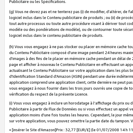
Publicitaire ou les Spécifications.
(g) Vous ne devez pas et ne tenterez pas (i) de modifier, d'altérer, de f
logiciel inclus dans le Contenu publicitaire de produits ; ou (ii) de proc
tout autre processus ou toute autre procédure visant à dériver tout c
modèle ou des pondérations de modèle), ou de contourner toute sécurité a
logiciel inclus dans le contenu publicitaire de produits.
(h) Vous vous engagez à ne pas stocker ou placer en mémoire cache tou
du Contenu Publicitaire composé d'une image pendant 24 heures maxim
d'images à des fins de le placer en mémoire cache pendant un délai de
page et afficher à nouveau le Contenu Publicitaire en effectuant un app
actualisant le Contenu Publicitaire sur votre application dans les plus 
d'Identification Standard d'Amazon (ASIN) pendant une durée indéterminé
application comprend une application client, cette dernière ne peut pa
vous engagez à nous fournir dans les trois jours ouvrés une copie de tou
vérification du respect de la présente Licence.
(i) Vous vous engagez à inclure un horodatage à l'affichage du prix ou 
Publicitaire à partir de Flux de Données ou si vous effectuez un appel ve
application moins d'une fois toutes les heures. Cependant, le jour même
sur votre application, vous pouvez omettre la partie date du tampon.
• [insérer le Site d'Amazon]Prix : 32,77 [EUR/£] (le 01/07/2008 14 h 11 