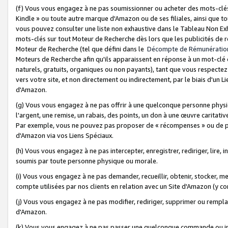
(f) Vous vous engagez à ne pas soumissionner ou acheter des mots-clés,
Kindle » ou toute autre marque d'Amazon ou de ses filiales, ainsi que t
vous pouvez consulter une liste non exhaustive dans le Tableau Non Ex
mots-clés sur tout Moteur de Recherche dès lors que les publicités de 
Moteur de Recherche (tel que défini dans le
Décompte de Rémunératio
Moteurs de Recherche afin qu'ils apparaissent en réponse à un mot-clé o
naturels, gratuits, organiques ou non payants), tant que vous respectez 
vers votre site, et non directement ou indirectement, par le biais d'un Li
d'Amazon.
(g) Vous vous engagez à ne pas offrir à une quelconque personne physi
l'argent, une remise, un rabais, des points, un don à une œuvre caritativ
Par exemple, vous ne pouvez pas proposer de « récompenses » ou de p
d'Amazon via vos Liens Spéciaux.
(h) Vous vous engagez à ne pas intercepter, enregistrer, rediriger, lire
soumis par toute personne physique ou morale.
(i) Vous vous engagez à ne pas demander, recueillir, obtenir, stocker, 
compte utilisées par nos clients en relation avec un Site d'Amazon (y c
(j) Vous vous engagez à ne pas modifier, rediriger, supprimer ou rempla
d'Amazon.
(k) Vous vous engagez à ne pas passer une quelconque commande ou init