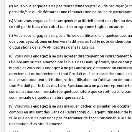
(r) Vous vous engagez à ne pas tenter d'intercepter ou de rediriger (y comp
partir de/sur ou de détourner une rémunération de tout site participa
(s) Vous vous engagez à ne pas générer artificiellement des clics ou de
ce soit par le biais d'un robot ou d'un programme logiciel ou autre.
(t) Vous vous engagez à ne pas afficher ou utiliser d’une quelconque man
que vous ayez obtenu un lien vers ledit avis ou ladite note du client par
d’utilisations de la PA API décrites dans la
Licence
.
(u) Vous vous engagez à ne pas acheter directement ou indirectement t
Eligible aux primes Amazon par le biais des Liens Spéciaux, que ce soit 
morale et vous vous engagez à ne pas autoriser, demander ou encourager
directement ou indirectement tout Produit ou à entreprendre toute acti
que ce soit pour leur utilisation, votre utilisation ou l'utilisation de
tout Produit par le biais des Liens Spéciaux ou à ne pas entreprendre t
son utilisation commerciale (de quelque nature que ce soit) ou à ne pas o
commerciale de quelque nature que ce soit.
(v) Vous vous engagez à ne pas masquer, cacher, dissimuler ou occulter 
compris en utilisant des Liens de Redirection) ou l'agent utilisateur de 
telle que nous ne puissions pas déterminer de façon raisonnable le site ou
destination d'un Site d'Amazon.