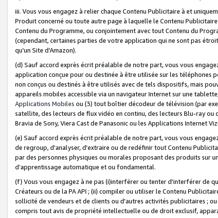
iii. Vous vous engagez à relier chaque Contenu Publicitaire à et uniqu
Produit concerné ou toute autre page à laquelle le Contenu Publicitaire
Contenu du Programme, ou conjointement avec tout Contenu du Programm
(cependant, certaines parties de votre application qui ne sont pas étroi
qu'un Site d'Amazon).
(d) Sauf accord exprès écrit préalable de notre part, vous vous engagez à
application conçue pour ou destinée à être utilisée sur les téléphones p
non conçus ou destinés à être utilisés avec de tels dispositifs, mais pouv
appareils mobiles accessible via un navigateur Internet sur une tablett
Applications Mobiles
ou (3) tout boîtier décodeur de télévision (par ex
satellite, des lecteurs de flux vidéo en continu, des lecteurs Blu-ray o
Bravia de Sony, Viera Cast de Panasonic ou les Applications Internet Viz
(e) Sauf accord exprès écrit préalable de notre part, vous vous engagez 
de regroup, d'analyser, d'extraire ou de redéfinir tout Contenu Publicitai
par des personnes physiques ou morales proposant des produits sur un
d’apprentissage automatique et ou fondamental.
(f) Vous vous engagez à ne pas (i)interférer ou tenter d'interférer de 
Créateurs ou de la PA API ; (ii) compiler ou utiliser le Contenu Publicita
sollicité de vendeurs et de clients ou d'autres activités publicitaires ; ou (
compris tout avis de propriété intellectuelle ou de droit exclusif, appar