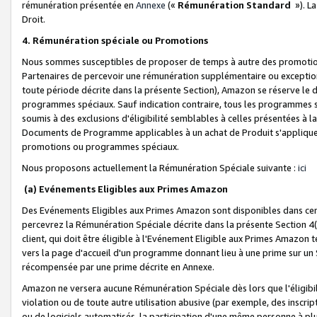
rémunération présentée en
Annexe
(«
Rémunération Standard
»). L
Droit.
4. Rémunération spéciale ou Promotions
Nous sommes susceptibles de proposer de temps à autre des promotion
Partenaires de percevoir une rémunération supplémentaire ou exceptio
toute période décrite dans la présente Section), Amazon se réserve le
programmes spéciaux. Sauf indication contraire, tous les programmes s
soumis à des exclusions d'éligibilité semblables à celles présentées à 
Documents de Programme applicables à un achat de Produit s'appliquera
promotions ou programmes spéciaux.
Nous proposons actuellement la Rémunération Spéciale suivante :
ici
(a) Evénements Eligibles aux Primes Amazon
Des Evénements Eligibles aux Primes Amazon sont disponibles dans cer
percevrez la Rémunération Spéciale décrite dans la présente Section 4(
client, qui doit être éligible à l'Evénement Eligible aux Primes Amazon te
vers la page d'accueil d'un programme donnant lieu à une prime sur un Si
récompensée par une prime décrite en Annexe.
Amazon ne versera aucune Rémunération Spéciale dès lors que l'éligibi
violation ou de toute autre utilisation abusive (par exemple, des inscrip
ou de logiciels automatisés, la participation d'une même personne à p