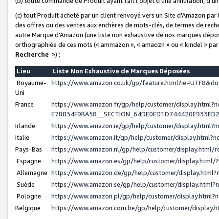
(b) toute commande de Produit ayant fait l'objet d'une annulation, d'u
(c) tout Produit acheté par un client renvoyé vers un Site d'Amazon par
des offres ou des ventes aux enchères de mots-clés, de termes de reche
autre Marque d'Amazon (une liste non exhaustive de nos marques déposée
orthographiée de ces mots (« ammazon », « amaozn » ou « kindel » par
Recherche
») ;
Lieu
Liste Non Exhaustive de Marques Déposées
Royaume-
https://www.amazon.co.uk/gp/feature.html?ie=UTF8&
Uni
France
https://www.amazon.fr/gp/help/customer/display.ht
E78834F9BA58__SECTION_64DE0ED1D744420E933ED
Irlande
https://www.amazon.ie/gp/help/customer/display.htm
Italie
https://www.amazon.it/gp/help/customer/display.html
Pays-Bas
https://www.amazon.nl/gp/help/customer/display.html
Espagne
https://www.amazon.es/gp/help/customer/display.html
Allemagne
https://www.amazon.de/gp/help/customer/display.htm
Suède
https://www.amazon.se/gp/help/customer/display.htm
Pologne
https://www.amazon.pl/gp/help/customer/display.html
Belgique
https://www.amazon.com.be/gp/help/customer/displa