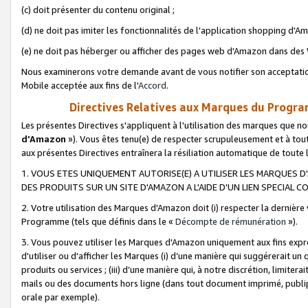
(c) doit présenter du contenu original ;
(d) ne doit pas imiter les fonctionnalités de l'application shopping d'Am
(e) ne doit pas héberger ou afficher des pages web d'Amazon dans de
Nous examinerons votre demande avant de vous notifier son acceptatio
Mobile acceptée aux fins de l'
Accord
.
Directives Relatives aux Marques du Progra
Les présentes Directives s'appliquent à l'utilisation des marques que
d'Amazon
»). Vous êtes tenu(e) de respecter scrupuleusement et à tou
aux présentes Directives entraînera la résiliation automatique de toute
1. VOUS ETES UNIQUEMENT AUTORISE(E) A UTILISER LES MARQUES D'
DES PRODUITS SUR UN SITE D'AMAZON A L'AIDE D'UN LIEN SPECIAL 
2. Votre utilisation des Marques d'Amazon doit (i) respecter la dernière
Programme (tels que définis dans le «
Décompte de rémunération
»).
3. Vous pouvez utiliser les Marques d'Amazon uniquement aux fins expr
d'utiliser ou d'afficher les Marques (i) d’une manière qui suggérerait un
produits ou services ; (iii) d’une manière qui, à notre discrétion, limit
mails ou des documents hors ligne (dans tout document imprimé, publip
orale par exemple).