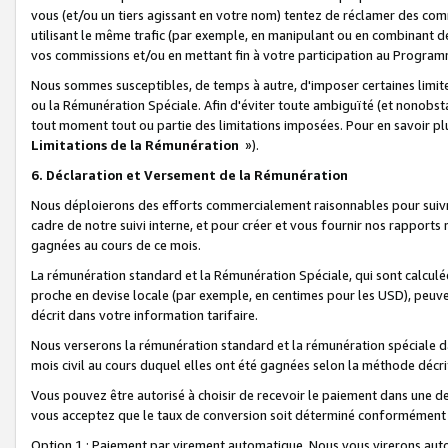
vous (et/ou un tiers agissant en votre nom) tentez de réclamer des c
utilisant le même trafic (par exemple, en manipulant ou en combinant 
vos commissions et/ou en mettant fin à votre participation au Progra
Nous sommes susceptibles, de temps à autre, d'imposer certaines limit
ou la Rémunération Spéciale. Afin d'éviter toute ambiguïté (et nonobst
tout moment tout ou partie des limitations imposées. Pour en savoir plus
Limitations de la Rémunération
»).
6. Déclaration et Versement de la Rémunération
Nous déploierons des efforts commercialement raisonnables pour suivr
cadre de notre suivi interne, et pour créer et vous fournir nos rapport
gagnées au cours de ce mois.
La rémunération standard et la Rémunération Spéciale, qui sont calcul
proche en devise locale (par exemple, en centimes pour les USD), peuve
décrit dans votre information tarifaire.
Nous verserons la rémunération standard et la rémunération spéciale da
mois civil au cours duquel elles ont été gagnées selon la méthode décr
Vous pouvez être autorisé à choisir de recevoir le paiement dans une dev
vous acceptez que le taux de conversion soit déterminé conformément
Option 1 : Paiement par virement automatique.
Nous vous virerons aut