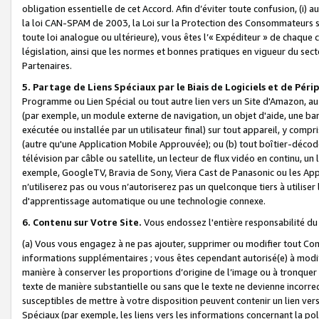
obligation essentielle de cet Accord. Afin d’éviter toute confusion, (i) a
la loi CAN-SPAM de 2003, la Loi sur la Protection des Consommateurs s
toute loi analogue ou ultérieure), vous êtes l’« Expéditeur » de chaque 
législation, ainsi que les normes et bonnes pratiques en vigueur du s
Partenaires.
5. Partage de Liens Spéciaux par le Biais de Logiciels et de Pér
Programme ou Lien Spécial ou tout autre lien vers un Site d'Amazon, au su
(par exemple, un module externe de navigation, un objet d'aide, une ba
exécutée ou installée par un utilisateur final) sur tout appareil, y comp
(autre qu'une Application Mobile Approuvée); ou (b) tout boîtier-décod
télévision par câble ou satellite, un lecteur de flux vidéo en continu, un
exemple, GoogleTV, Bravia de Sony, Viera Cast de Panasonic ou les Appli
n’utiliserez pas ou vous n’autoriserez pas un quelconque tiers à utili
d'apprentissage automatique ou une technologie connexe.
6. Contenu sur Votre Site.
Vous endossez l'entière responsabilité du
(a) Vous vous engagez à ne pas ajouter, supprimer ou modifier tout Co
informations supplémentaires ; vous êtes cependant autorisé(e) à modi
manière à conserver les proportions d’origine de l’image ou à tronquer
texte de manière substantielle ou sans que le texte ne devienne incorr
susceptibles de mettre à votre disposition peuvent contenir un lien ver
Spéciaux (par exemple, les liens vers les informations concernant la poli