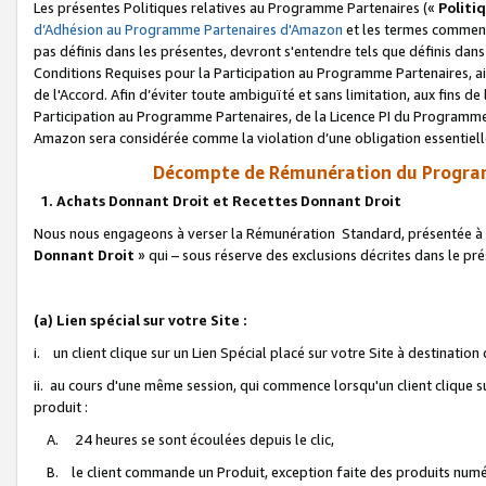
Les présentes Politiques relatives au Programme Partenaires («
Politi
d’Adhésion au Programme Partenaires d'Amazon
et les termes commenç
pas définis dans les présentes, devront s'entendre tels que définis dans 
Conditions Requises pour la Participation au Programme Partenaires, ai
de l'Accord. Afin d’éviter toute ambiguïté et sans limitation, aux fins de
Participation au Programme Partenaires, de la Licence PI du Programme 
Amazon sera considérée comme la violation d’une obligation essentielle
Décompte de Rémunération du Program
1. Achats Donnant Droit et Recettes Donnant Droit
Nous nous engageons à verser la Rémunération Standard, présentée à l
Donnant Droit
» qui – sous réserve des exclusions décrites dans le p
(a) Lien spécial sur votre Site :
i. un client clique sur un Lien Spécial placé sur votre Site à destination
ii. au cours d'une même session, qui commence lorsqu'un client clique s
produit :
A. 24 heures se sont écoulées depuis le clic,
B. le client commande un Produit, exception faite des produits numéri