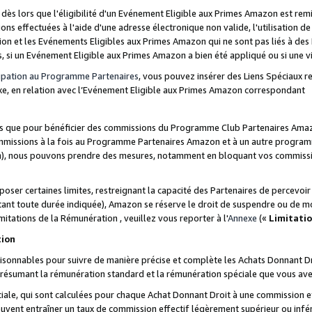
s lors que l'éligibilité d'un Evénement Eligible aux Primes Amazon est remis
ions effectuées à l'aide d'une adresse électronique non valide, l'utilisation d
on et les Evénements Eligibles aux Primes Amazon qui ne sont pas liés à des 
s, si un Evénement Eligible aux Primes Amazon a bien été appliqué ou si une vio
cipation au Programme Partenaires
, vous pouvez insérer des Liens Spéciaux 
xe, en relation avec l’Evénement Eligible aux Primes Amazon correspondant
sées que pour bénéficier des commissions du Programme Club Partenaires Amaz
mmissions à la fois au Programme Partenaires Amazon et à un autre programme
on), nous pouvons prendre des mesures, notamment en bloquant vos commission
oser certaines limites, restreignant la capacité des Partenaires de percevo
stant toute durée indiquée), Amazon se réserve le droit de suspendre ou de m
mitations de la Rémunération , veuillez vous reporter à l'
Annexe
(«
Limitati
tion
sonnables pour suivre de manière précise et complète les Achats Donnant Dro
ts résumant la rémunération standard et la rémunération spéciale que vous av
ale, qui sont calculées pour chaque Achat Donnant Droit à une commission e
uvent entraîner un taux de commission effectif légèrement supérieur ou infér