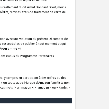
 réellement dudit Achat Donnant Droit, moins
rédits, remises, frais de traitement de carte de
elation avec une violation du présent Décompte de
s susceptibles de publier à tout moment et qui
 Programme
»).
t sont exclus du Programme Partenaires :
e, y compris en participant à des offres ou des
e » ou toute autre Marque d'Amazon (une liste non
e ces mots (« ammazon », « amaozn » ou « kindel »