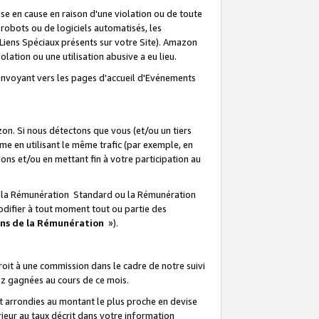
e en cause en raison d'une violation ou de toute
e robots ou de logiciels automatisés, les
Liens Spéciaux présents sur votre Site). Amazon
lation ou une utilisation abusive a eu lieu.
renvoyant vers les pages d'accueil d'Evénements
on. Si nous détectons que vous (et/ou un tiers
 en utilisant le même trafic (par exemple, en
s et/ou en mettant fin à votre participation au
ir la Rémunération Standard ou la Rémunération
odifier à tout moment tout ou partie des
ons de la Rémunération
»).
it à une commission dans le cadre de notre suivi
ez gagnées au cours de ce mois.
t arrondies au montant le plus proche en devise
ieur au taux décrit dans votre information