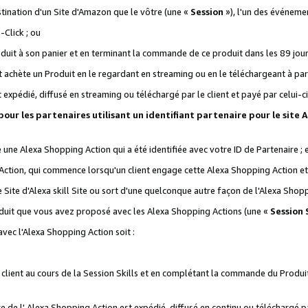
stination d'un Site d'Amazon que le vôtre (une «
Session
»), l'un des événemen
Click ; ou
it à son panier et en terminant la commande de ce produit dans les 89 jours sui
achète un Produit en le regardant en streaming ou en le téléchargeant à part
st expédié, diffusé en streaming ou téléchargé par le client et payé par celui-ci
 pour les partenaires utilisant un identifiant partenaire pour le si
ge une Alexa Shopping Action qui a été identifiée avec votre ID de Partenaire ; 
Action, qui commence lorsqu'un client engage cette Alexa Shopping Action et s
 Site d'Alexa skill Site ou sort d'une quelconque autre façon de l'Alexa Shop
uit que vous avez proposé avec les Alexa Shopping Actions (une «
Session S
vec l'Alexa Shopping Action soit :
 client au cours de la Session Skills et en complétant la commande du Produ
 de l' Alexa Shopping Action est expédié, diffusé en continu ou téléchargé par