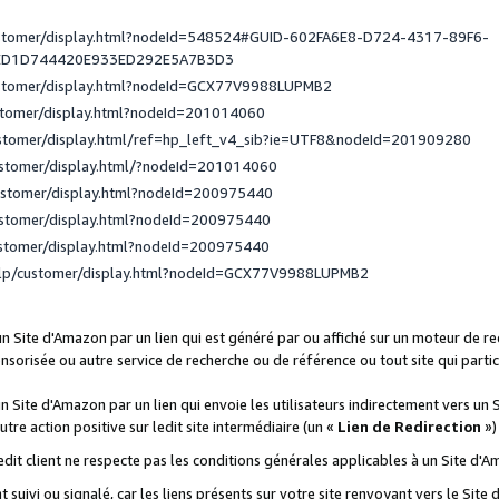
ustomer/display.html?nodeId=548524#GUID-602FA6E8-D724-4317-89F6-
ED1D744420E933ED292E5A7B3D3
ustomer/display.html?nodeId=GCX77V9988LUPMB2
stomer/display.html?nodeId=201014060
ustomer/display.html/ref=hp_left_v4_sib?ie=UTF8&nodeId=201909280
ustomer/display.html/?nodeId=201014060
ustomer/display.html?nodeId=200975440
ustomer/display.html?nodeId=200975440
ustomer/display.html?nodeId=200975440
elp/customer/display.html?nodeId=GCX77V9988LUPMB2
 un Site d'Amazon par un lien qui est généré par ou affiché sur un moteur de 
onsorisée ou autre service de recherche ou de référence ou tout site qui part
un Site d'Amazon par un lien qui envoie les utilisateurs indirectement vers un 
autre action positive sur ledit site intermédiaire (un «
Lien de Redirection
»)
 ledit client ne respecte pas les conditions générales applicables à un Site d'
t suivi ou signalé, car les liens présents sur votre site renvoyant vers le Si