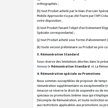
orthographiés ;
(h) tout Produit acheté par le biais d’un Lien Spéc
Mobile Approuvée n’a pas été fourni par l’API Créat
votre disposition ;
(i) tout Produit faisant l'objet d'un Evénement El
Spéciale correspondante) ;
(j) tout Produit acheté sous forme d'abonnement (s
(k) toute version préliminaire ou Produit en pré-c
3. Rémunération Standard
Sous réserve des limitations décrites dans le pré
Annexe
(«
Rémunération Standard
»). La Rému
4. Rémunération spéciale ou Promotions
Nous sommes susceptibles de proposer de temps à
rémunération supplémentaire ou exceptionnelle (
Amazon se réserve le droit de suspendre ou de mo
spéciaux ou promotions (même ceux qui n'impliquent
Décompte de Rémunération, et toute restriction e
aux restrictions applicables aux promotions ou p