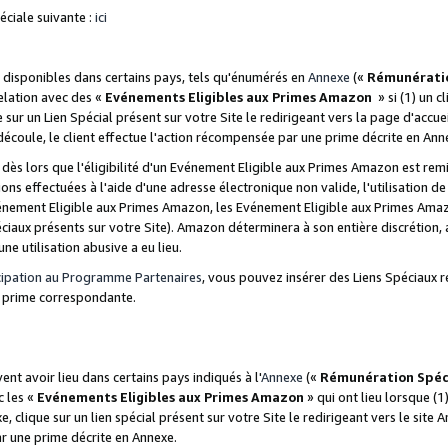
ciale suivante :
ici
disponibles dans certains pays, tels qu'énumérés en
Annexe
(«
Rémunérati
relation avec des «
Evénements Eligibles aux Primes Amazon
» si (1) un c
 sur un Lien Spécial présent sur votre Site le redirigeant vers la page d'acc
 découle, le client effectue l'action récompensée par une prime décrite en Ann
s lors que l'éligibilité d'un Evénement Eligible aux Primes Amazon est remis
ions effectuées à l'aide d'une adresse électronique non valide, l'utilisation d
nement Eligible aux Primes Amazon, les Evénement Eligible aux Primes Amazo
ciaux présents sur votre Site). Amazon déterminera à son entière discrétion, 
ne utilisation abusive a eu lieu.
cipation au Programme Partenaires
, vous pouvez insérer des Liens Spéciaux r
la prime correspondante.
t avoir lieu dans certains pays indiqués à l'
Annexe
(«
Rémunération Spéc
c les «
Evénements Eligibles aux Primes Amazon
» qui ont lieu lorsque (1)
 clique sur un lien spécial présent sur votre Site le redirigeant vers le site 
ar une prime décrite en Annexe.