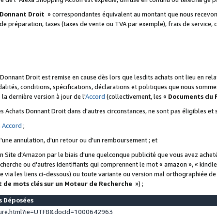
 Donnant Droit
» correspondantes équivalent au montant que nous recevons
 de préparation, taxes (taxes de vente ou TVA par exemple), frais de service, c
s Donnant Droit est remise en cause dès lors que lesdits achats ont lieu en r
lités, conditions, spécifications, déclarations et politiques que nous somme
a dernière version à jour de l'
Accord
(collectivement, les «
Documents du
 des Achats Donnant Droit dans d'autres circonstances, ne sont pas éligibles e
e
Accord
;
d'une annulation, d'un retour ou d'un remboursement ; et
 un Site d'Amazon par le biais d'une quelconque publicité que vous avez acheté
cherche ou d'autres identifiants qui comprennent le mot « amazon », « kindl
 via les liens ci-dessous) ou toute variante ou version mal orthographiée d
t de mots clés sur un Moteur de Recherche
») ;
es Déposées
ture.html?ie=UTF8&docId=1000642963