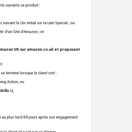
ts suivants se produit :
vant le clic initial sur le Lien Spécial ; ou
ir d'un Site d'Amazon ; et
te Amazon UK sur amazon.co.uk et proposant
et
e termine lorsque le client soit :
ping Action, ou
kills
»),
it au plus tard 89 jours après son engagement
 le client et payé par ce dernier.