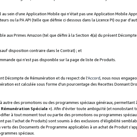
ial au sein d’une Application Mobile qui n’était pas une Application Mobile Ap
eurs ou la PA API (telle que définie ci dessous dans la Licence PI) ou par d’au
igible aux Primes Amazon (tel que défini à la Section 4(a) du présent Décomp
auf disposition contraire dans le Contrat) ; et
ommande qui n’est pas disponible sur la page de liste de Produits.
sent Décompte de Rémunération et du respect de l'
Accord
, nous nous engageo
nération est calculée sous forme d'un pourcentage des Recettes Donnant Dro
 autre des promotions ou des programmes spéciaux généraux, permettant à t
«
Rémunération Spéciale
»). Afin d'éviter toute ambiguïté (et nonobstant t
difier à tout moment tout ou partie des promotions ou programmes spéciaux.
 pas l'achat de Produits) sont soumis à des exclusions d'éligibilité semblabl
n vertu des Documents de Programme applicables à un achat de Produit s'app
rogrammes spéciaux.