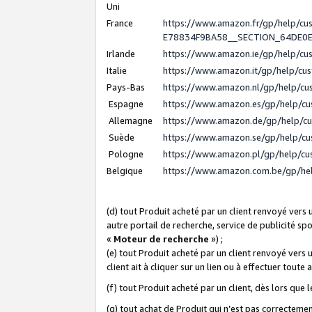
Uni
France
https://www.amazon.fr/gp/help/c
E78834F9BA58__SECTION_64DE0
Irlande
https://www.amazon.ie/gp/help/c
Italie
https://www.amazon.it/gp/help/cu
Pays-Bas
https://www.amazon.nl/gp/help/c
Espagne
https://www.amazon.es/gp/help/c
Allemagne
https://www.amazon.de/gp/help/c
Suède
https://www.amazon.se/gp/help/c
Pologne
https://www.amazon.pl/gp/help/c
Belgique
https://www.amazon.com.be/gp/h
(d) tout Produit acheté par un client renvoyé vers
autre portail de recherche, service de publicité sp
«
Moteur de recherche
») ;
(e) tout Produit acheté par un client renvoyé vers 
client ait à cliquer sur un lien ou à effectuer toute 
(f) tout Produit acheté par un client, dès lors que
(g) tout achat de Produit qui n’est pas correctemen