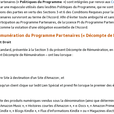
artenaires («
Politiques du Programme
») sont intégrées par renvoi aux
C
r une majuscule utilisés dans lesdites Politiques du Programme, qui ne sont 
ations des parties en vertu des Sections 3 et 6 des Conditions Requises pour l
naires survivront au terme de l'Accord. Afin d’éviter toute ambiguïté et sans l
rticipation au Programme Partenaires, de la Licence PI du Programme Partenai
mme la violation d’une obligation essentielle de l'Accord.
munération du Programme Partenaires (« Décompte de 
t Droit
ndard, présentée à la Section 3 du présent Décompte de Rémunération, en r
ent Décompte de Rémunération – ont lieu lorsque :
tre Site à destination d'un Site d'Amazon ; et
u'un client clique sur ledit Lien Spécial et prend fin lorsque le premier des
 des produits numériques vendus sous la dénomination (ainsi que déterminé 
 Amazon Music », « Histoires courtes d’Amazon », « e-Docs », « Amazon Prim
 Kindle », « Blogs Kindle », « Flux d’informations Kindle » ou « Magazines éle