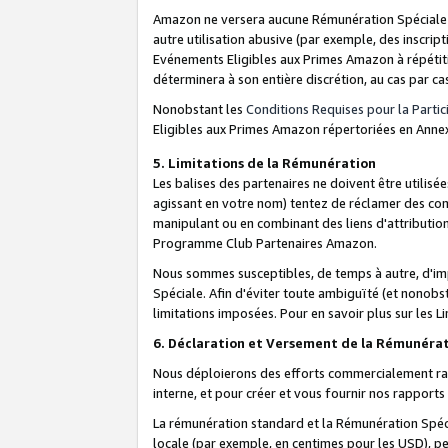
Amazon ne versera aucune Rémunération Spéciale dè
autre utilisation abusive (par exemple, des inscript
Evénements Eligibles aux Primes Amazon à répétiti
déterminera à son entière discrétion, au cas par ca
Nonobstant les
Conditions Requises pour la Parti
Eligibles aux Primes Amazon répertoriées en Anne
5. Limitations de la Rémunération
Les balises des partenaires ne doivent être utili
agissant en votre nom) tentez de réclamer des co
manipulant ou en combinant des liens d'attributi
Programme Club Partenaires Amazon.
Nous sommes susceptibles, de temps à autre, d'imp
Spéciale. Afin d'éviter toute ambiguïté (et nonob
limitations imposées. Pour en savoir plus sur les Li
6. Déclaration et Versement de la Rémunéra
Nous déploierons des efforts commercialement rai
interne, et pour créer et vous fournir nos rappor
La rémunération standard et la Rémunération Spéci
locale (par exemple, en centimes pour les USD), pe