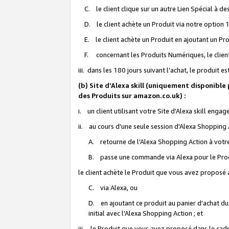
C. le client clique sur un autre Lien Spécial à de
D. le client achète un Produit via notre option 1-
E. le client achète un Produit en ajoutant un Produ
F. concernant les Produits Numériques, le client 
iii. dans les 180 jours suivant l'achat, le produit e
(b) Site d'Alexa skill (uniquement disponible
des Produits sur amazon.co.uk) :
i. un client utilisant votre Site d'Alexa skill enga
ii. au cours d'une seule session d'Alexa Shopping 
A. retourne de l'Alexa Shopping Action à votre
B. passe une commande via Alexa pour le Prod
le client achète le Produit que vous avez proposé a
C. via Alexa, ou
D. en ajoutant ce produit au panier d'achat du
initial avec l'Alexa Shopping Action ; et
iii. le Produit que vous avez proposé dans le cadre