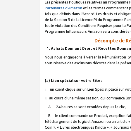
Les présentes Politiques relatives au Programme P
Partenaires d'Amazon
et les termes commençant pa
tels que définis dans l'Accord. Les droits et oblig
de la Section 3 de la Licence PI du Programme Parte
toute violation des Conditions Requises pour la Pa
Programme Influenceurs Amazon sera considérée co
Décompte de Ré
1. Achats Donnant Droit et Recettes Donnan
Nous nous engageons à verser la Rémunération Sta
sous réserve des exclusions décrites dans le prés
(a) Lien spécial sur votre Site :
i. un client clique sur un Lien Spécial placé sur vo
ii. au cours d'une même session, qui commence lorsq
A. 24 heures se sont écoulées depuis le clic,
B. le client commande un Produit, exception faite
téléchargement de logiciel Amazon ou un article «
Coin », « Livres électroniques Kindle », « Journaux