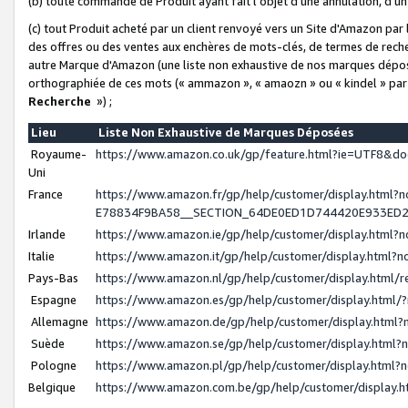
(b) toute commande de Produit ayant fait l'objet d'une annulation, d'u
(c) tout Produit acheté par un client renvoyé vers un Site d'Amazon par
des offres ou des ventes aux enchères de mots-clés, de termes de reche
autre Marque d'Amazon (une liste non exhaustive de nos marques déposée
orthographiée de ces mots (« ammazon », « amaozn » ou « kindel » par
Recherche
») ;
Lieu
Liste Non Exhaustive de Marques Déposées
Royaume-
https://www.amazon.co.uk/gp/feature.html?ie=UTF8&
Uni
France
https://www.amazon.fr/gp/help/customer/display.ht
E78834F9BA58__SECTION_64DE0ED1D744420E933ED
Irlande
https://www.amazon.ie/gp/help/customer/display.htm
Italie
https://www.amazon.it/gp/help/customer/display.html
Pays-Bas
https://www.amazon.nl/gp/help/customer/display.html
Espagne
https://www.amazon.es/gp/help/customer/display.html
Allemagne
https://www.amazon.de/gp/help/customer/display.htm
Suède
https://www.amazon.se/gp/help/customer/display.htm
Pologne
https://www.amazon.pl/gp/help/customer/display.html
Belgique
https://www.amazon.com.be/gp/help/customer/displa