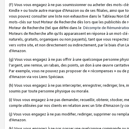
(f) Vous vous engagez à ne pas soumissionner ou acheter des mots-clés,
Kindle » ou toute autre marque d'Amazon ou de ses filiales, ainsi que t
vous pouvez consulter une liste non exhaustive dans le Tableau Non Ex
mots-clés sur tout Moteur de Recherche dès lors que les publicités de 
Moteur de Recherche (tel que défini dans le
Décompte de Rémunératio
Moteurs de Recherche afin qu'ils apparaissent en réponse à un mot-clé o
naturels, gratuits, organiques ou non payants), tant que vous respectez 
vers votre site, et non directement ou indirectement, par le biais d'un Li
d'Amazon.
(g) Vous vous engagez à ne pas offrir à une quelconque personne physi
l'argent, une remise, un rabais, des points, un don à une œuvre caritativ
Par exemple, vous ne pouvez pas proposer de « récompenses » ou de p
d'Amazon via vos Liens Spéciaux.
(h) Vous vous engagez à ne pas intercepter, enregistrer, rediriger, lire
soumis par toute personne physique ou morale.
(i) Vous vous engagez à ne pas demander, recueillir, obtenir, stocker, 
compte utilisées par nos clients en relation avec un Site d'Amazon (y c
(j) Vous vous engagez à ne pas modifier, rediriger, supprimer ou rempla
d'Amazon.
(k) Vous vous engagez à ne pas passer une quelconque commande ou init