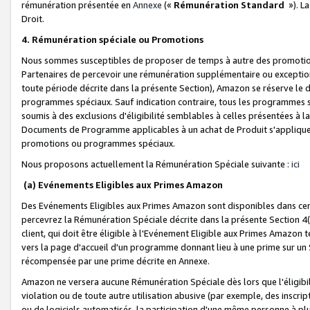
rémunération présentée en
Annexe
(«
Rémunération Standard
»). L
Droit.
4. Rémunération spéciale ou Promotions
Nous sommes susceptibles de proposer de temps à autre des promotion
Partenaires de percevoir une rémunération supplémentaire ou exceptio
toute période décrite dans la présente Section), Amazon se réserve le
programmes spéciaux. Sauf indication contraire, tous les programmes s
soumis à des exclusions d'éligibilité semblables à celles présentées à 
Documents de Programme applicables à un achat de Produit s'appliquera
promotions ou programmes spéciaux.
Nous proposons actuellement la Rémunération Spéciale suivante :
ici
(a) Evénements Eligibles aux Primes Amazon
Des Evénements Eligibles aux Primes Amazon sont disponibles dans cer
percevrez la Rémunération Spéciale décrite dans la présente Section 4(
client, qui doit être éligible à l'Evénement Eligible aux Primes Amazon te
vers la page d'accueil d'un programme donnant lieu à une prime sur un Si
récompensée par une prime décrite en Annexe.
Amazon ne versera aucune Rémunération Spéciale dès lors que l'éligibi
violation ou de toute autre utilisation abusive (par exemple, des inscrip
ou de logiciels automatisés, la participation d'une même personne à p