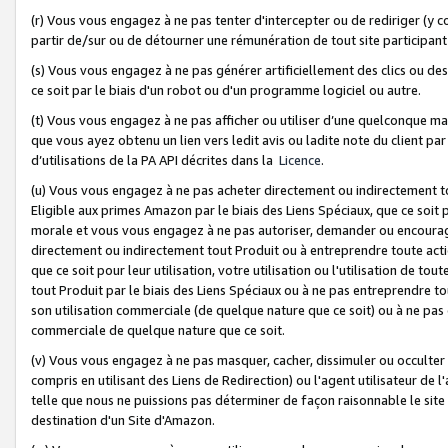
(r) Vous vous engagez à ne pas tenter d'intercepter ou de rediriger (y comp
partir de/sur ou de détourner une rémunération de tout site participa
(s) Vous vous engagez à ne pas générer artificiellement des clics ou de
ce soit par le biais d'un robot ou d'un programme logiciel ou autre.
(t) Vous vous engagez à ne pas afficher ou utiliser d’une quelconque man
que vous ayez obtenu un lien vers ledit avis ou ladite note du client par
d’utilisations de la PA API décrites dans la
Licence
.
(u) Vous vous engagez à ne pas acheter directement ou indirectement t
Eligible aux primes Amazon par le biais des Liens Spéciaux, que ce soit 
morale et vous vous engagez à ne pas autoriser, demander ou encourager
directement ou indirectement tout Produit ou à entreprendre toute acti
que ce soit pour leur utilisation, votre utilisation ou l'utilisation de
tout Produit par le biais des Liens Spéciaux ou à ne pas entreprendre t
son utilisation commerciale (de quelque nature que ce soit) ou à ne pas o
commerciale de quelque nature que ce soit.
(v) Vous vous engagez à ne pas masquer, cacher, dissimuler ou occulter 
compris en utilisant des Liens de Redirection) ou l'agent utilisateur de 
telle que nous ne puissions pas déterminer de façon raisonnable le site ou
destination d'un Site d'Amazon.