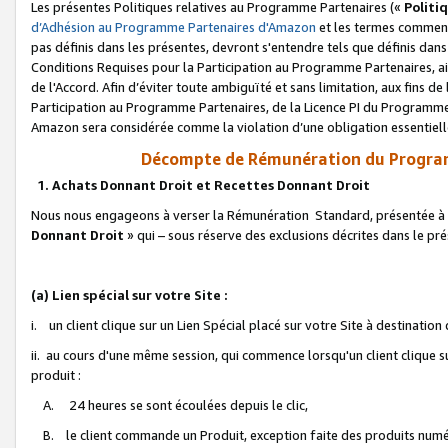
Les présentes Politiques relatives au Programme Partenaires («
Politi
d’Adhésion au Programme Partenaires d'Amazon
et les termes commenç
pas définis dans les présentes, devront s'entendre tels que définis dans 
Conditions Requises pour la Participation au Programme Partenaires, ai
de l'Accord. Afin d’éviter toute ambiguïté et sans limitation, aux fins de
Participation au Programme Partenaires, de la Licence PI du Programme 
Amazon sera considérée comme la violation d’une obligation essentielle
Décompte de Rémunération du Program
1. Achats Donnant Droit et Recettes Donnant Droit
Nous nous engageons à verser la Rémunération Standard, présentée à l
Donnant Droit
» qui – sous réserve des exclusions décrites dans le p
(a) Lien spécial sur votre Site :
i. un client clique sur un Lien Spécial placé sur votre Site à destination
ii. au cours d'une même session, qui commence lorsqu'un client clique s
produit :
A. 24 heures se sont écoulées depuis le clic,
B. le client commande un Produit, exception faite des produits numéri