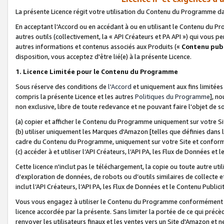
La présente Licence régit votre utilisation du Contenu du Programme d
En acceptant l'Accord ou en accédant à ou en utilisant le Contenu du P
autres outils (collectivement, la «
API Créateurs et PA API
») qui vous pe
autres informations et contenus associés aux Produits («
Contenu publ
disposition, vous acceptez d'être lié(e) à la présente Licence.
1. Licence Limitée pour le Contenu du Programme
Sous réserve des conditions de
l'Accord
et uniquement aux fins limitées
compris la présente Licence et les autres
Politiques du Programme
], n
non exclusive, libre de toute redevance et ne pouvant faire l'objet de so
(a) copier et afficher le Contenu du Programme uniquement sur votre Si
(b) utiliser uniquement les Marques d'Amazon [telles que définies dans 
cadre du Contenu du Programme, uniquement sur votre Site et confo
(c) accéder à et utiliser l’API Créateurs, l’API PA, les Flux de Données e
Cette licence n'inclut pas le téléchargement, la copie ou toute autre util
d’exploration de données, de robots ou d’outils similaires de collecte
inclut l’API Créateurs, l’API PA, les Flux de Données et le Contenu Publici
Vous vous engagez à utiliser le Contenu du Programme conformément a
licence accordée par la présente. Sans limiter la portée de ce qui pré
renvoyer les utilisateurs finaux et les ventes vers un Site d'Amazon et