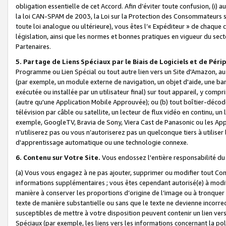
obligation essentielle de cet Accord. Afin d’éviter toute confusion, (i) a
la loi CAN-SPAM de 2003, la Loi sur la Protection des Consommateurs s
toute loi analogue ou ultérieure), vous êtes l’« Expéditeur » de chaque 
législation, ainsi que les normes et bonnes pratiques en vigueur du s
Partenaires.
5. Partage de Liens Spéciaux par le Biais de Logiciels et de Pér
Programme ou Lien Spécial ou tout autre lien vers un Site d'Amazon, au su
(par exemple, un module externe de navigation, un objet d'aide, une ba
exécutée ou installée par un utilisateur final) sur tout appareil, y comp
(autre qu'une Application Mobile Approuvée); ou (b) tout boîtier-décod
télévision par câble ou satellite, un lecteur de flux vidéo en continu, un
exemple, GoogleTV, Bravia de Sony, Viera Cast de Panasonic ou les Appli
n’utiliserez pas ou vous n’autoriserez pas un quelconque tiers à utili
d'apprentissage automatique ou une technologie connexe.
6. Contenu sur Votre Site.
Vous endossez l'entière responsabilité du
(a) Vous vous engagez à ne pas ajouter, supprimer ou modifier tout Co
informations supplémentaires ; vous êtes cependant autorisé(e) à modi
manière à conserver les proportions d’origine de l’image ou à tronquer
texte de manière substantielle ou sans que le texte ne devienne incorr
susceptibles de mettre à votre disposition peuvent contenir un lien ver
Spéciaux (par exemple, les liens vers les informations concernant la poli