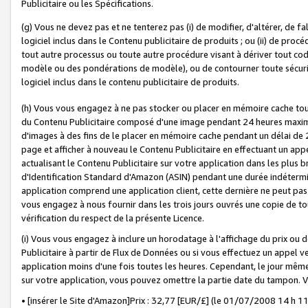
Publicitaire ou les Spécifications.
(g) Vous ne devez pas et ne tenterez pas (i) de modifier, d'altérer, de f
logiciel inclus dans le Contenu publicitaire de produits ; ou (ii) de proc
tout autre processus ou toute autre procédure visant à dériver tout c
modèle ou des pondérations de modèle), ou de contourner toute sécurité a
logiciel inclus dans le contenu publicitaire de produits.
(h) Vous vous engagez à ne pas stocker ou placer en mémoire cache tou
du Contenu Publicitaire composé d'une image pendant 24 heures maxim
d'images à des fins de le placer en mémoire cache pendant un délai de
page et afficher à nouveau le Contenu Publicitaire en effectuant un app
actualisant le Contenu Publicitaire sur votre application dans les plus 
d'Identification Standard d'Amazon (ASIN) pendant une durée indéterminé
application comprend une application client, cette dernière ne peut pa
vous engagez à nous fournir dans les trois jours ouvrés une copie de tou
vérification du respect de la présente Licence.
(i) Vous vous engagez à inclure un horodatage à l'affichage du prix ou 
Publicitaire à partir de Flux de Données ou si vous effectuez un appel ve
application moins d'une fois toutes les heures. Cependant, le jour même
sur votre application, vous pouvez omettre la partie date du tampon.
• [insérer le Site d'Amazon]Prix : 32,77 [EUR/£] (le 01/07/2008 14 h 11 