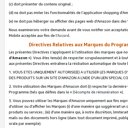
(c) doit présenter du contenu original ;
(d) ne doit pas imiter les fonctionnalités de l'application shopping d'Am
(e) ne doit pas héberger ou afficher des pages web d'Amazon dans de
Nous examinerons votre demande avant de vous notifier son acceptatio
Mobile acceptée aux fins de l'
Accord
.
Directives Relatives aux Marques du Progra
Les présentes Directives s'appliquent à l'utilisation des marques que
d'Amazon
»). Vous êtes tenu(e) de respecter scrupuleusement et à tou
aux présentes Directives entraînera la résiliation automatique de toute
1. VOUS ETES UNIQUEMENT AUTORISE(E) A UTILISER LES MARQUES D'
DES PRODUITS SUR UN SITE D'AMAZON A L'AIDE D'UN LIEN SPECIAL 
2. Votre utilisation des Marques d'Amazon doit (i) respecter la dernière
Programme (tels que définis dans le «
Décompte de rémunération
»).
3. Vous pouvez utiliser les Marques d'Amazon uniquement aux fins expr
d'utiliser ou d'afficher les Marques (i) d’une manière qui suggérerait un
produits ou services ; (iii) d’une manière qui, à notre discrétion, limit
mails ou des documents hors ligne (dans tout document imprimé, publip
orale par exemple).