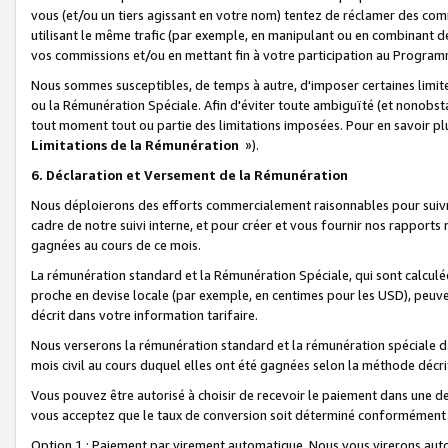
vous (et/ou un tiers agissant en votre nom) tentez de réclamer des c
utilisant le même trafic (par exemple, en manipulant ou en combinant 
vos commissions et/ou en mettant fin à votre participation au Progra
Nous sommes susceptibles, de temps à autre, d'imposer certaines limit
ou la Rémunération Spéciale. Afin d'éviter toute ambiguïté (et nonobst
tout moment tout ou partie des limitations imposées. Pour en savoir plus
Limitations de la Rémunération
»).
6. Déclaration et Versement de la Rémunération
Nous déploierons des efforts commercialement raisonnables pour suivr
cadre de notre suivi interne, et pour créer et vous fournir nos rapport
gagnées au cours de ce mois.
La rémunération standard et la Rémunération Spéciale, qui sont calcul
proche en devise locale (par exemple, en centimes pour les USD), peuve
décrit dans votre information tarifaire.
Nous verserons la rémunération standard et la rémunération spéciale da
mois civil au cours duquel elles ont été gagnées selon la méthode décr
Vous pouvez être autorisé à choisir de recevoir le paiement dans une dev
vous acceptez que le taux de conversion soit déterminé conformément
Option 1 : Paiement par virement automatique.
Nous vous virerons aut