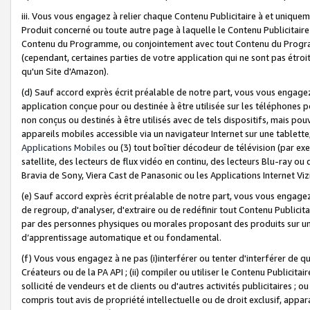
iii. Vous vous engagez à relier chaque Contenu Publicitaire à et uniqu
Produit concerné ou toute autre page à laquelle le Contenu Publicitaire
Contenu du Programme, ou conjointement avec tout Contenu du Programm
(cependant, certaines parties de votre application qui ne sont pas étroi
qu'un Site d'Amazon).
(d) Sauf accord exprès écrit préalable de notre part, vous vous engagez à
application conçue pour ou destinée à être utilisée sur les téléphones p
non conçus ou destinés à être utilisés avec de tels dispositifs, mais pouv
appareils mobiles accessible via un navigateur Internet sur une tablett
Applications Mobiles
ou (3) tout boîtier décodeur de télévision (par ex
satellite, des lecteurs de flux vidéo en continu, des lecteurs Blu-ray o
Bravia de Sony, Viera Cast de Panasonic ou les Applications Internet Viz
(e) Sauf accord exprès écrit préalable de notre part, vous vous engagez 
de regroup, d'analyser, d'extraire ou de redéfinir tout Contenu Publicitai
par des personnes physiques ou morales proposant des produits sur un
d’apprentissage automatique et ou fondamental.
(f) Vous vous engagez à ne pas (i)interférer ou tenter d'interférer de 
Créateurs ou de la PA API ; (ii) compiler ou utiliser le Contenu Publicita
sollicité de vendeurs et de clients ou d'autres activités publicitaires ; ou (
compris tout avis de propriété intellectuelle ou de droit exclusif, appar