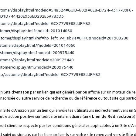
ustomer/display.html?nodeId=548524#GUID-602FA6E8-D724-4317-89F6-
ED1D744420E933ED292E5A7B3D3
ustomer/display.html?nodeId=GCX77V9988LUPMB2
stomer/display.html?nodeId=201014060
ustomer/display.html/ref=hp_left_v4_sib?ie=UTF8&nodeId=201909280
ustomer/display.html/?nodeId=201014060
ustomer/display.html?nodeId=200975440
ustomer/display.html?nodeId=200975440
ustomer/display.html?nodeId=200975440
elp/customer/display.html?nodeId=GCX77V9988LUPMB2
 un Site d'Amazon par un lien qui est généré par ou affiché sur un moteur de 
onsorisée ou autre service de recherche ou de référence ou tout site qui part
un Site d'Amazon par un lien qui envoie les utilisateurs indirectement vers un 
autre action positive sur ledit site intermédiaire (un «
Lien de Redirection
»)
 ledit client ne respecte pas les conditions générales applicables à un Site d'
t suivi ou signalé, car les liens présents sur votre site renvoyant vers le Si