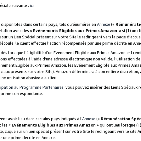
ciale suivante :
ici
disponibles dans certains pays, tels qu'énumérés en
Annexe
(«
Rémunérati
relation avec des «
Evénements Eligibles aux Primes Amazon
» si (1) un c
 sur un Lien Spécial présent sur votre Site le redirigeant vers la page d'acc
 découle, le client effectue l'action récompensée par une prime décrite en Ann
s lors que l'éligibilité d'un Evénement Eligible aux Primes Amazon est remis
ions effectuées à l'aide d'une adresse électronique non valide, l'utilisation d
nement Eligible aux Primes Amazon, les Evénement Eligible aux Primes Amazo
ciaux présents sur votre Site). Amazon déterminera à son entière discrétion, 
ne utilisation abusive a eu lieu.
cipation au Programme Partenaires
, vous pouvez insérer des Liens Spéciaux r
la prime correspondante.
t avoir lieu dans certains pays indiqués à l'
Annexe
(«
Rémunération Spéc
c les «
Evénements Eligibles aux Primes Amazon
» qui ont lieu lorsque (1)
 clique sur un lien spécial présent sur votre Site le redirigeant vers le site 
ar une prime décrite en Annexe.