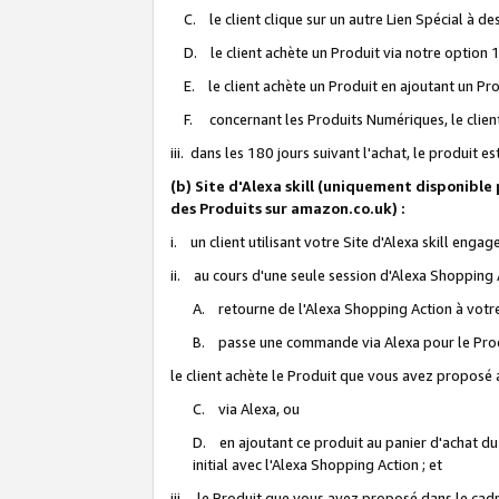
C. le client clique sur un autre Lien Spécial à de
D. le client achète un Produit via notre option 1-
E. le client achète un Produit en ajoutant un Produ
F. concernant les Produits Numériques, le client 
iii. dans les 180 jours suivant l'achat, le produit e
(b) Site d'Alexa skill (uniquement disponible
des Produits sur amazon.co.uk) :
i. un client utilisant votre Site d'Alexa skill enga
ii. au cours d'une seule session d'Alexa Shopping 
A. retourne de l'Alexa Shopping Action à votre
B. passe une commande via Alexa pour le Prod
le client achète le Produit que vous avez proposé a
C. via Alexa, ou
D. en ajoutant ce produit au panier d'achat du
initial avec l'Alexa Shopping Action ; et
iii. le Produit que vous avez proposé dans le cadre