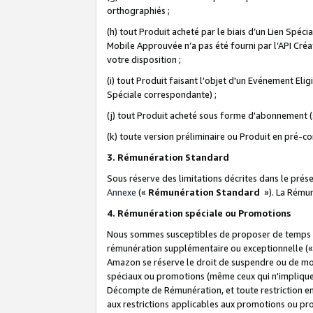
orthographiés ;
(h) tout Produit acheté par le biais d’un Lien Spéc
Mobile Approuvée n’a pas été fourni par l’API Créat
votre disposition ;
(i) tout Produit faisant l'objet d'un Evénement El
Spéciale correspondante) ;
(j) tout Produit acheté sous forme d'abonnement (s
(k) toute version préliminaire ou Produit en pré-c
3. Rémunération Standard
Sous réserve des limitations décrites dans le pré
Annexe
(«
Rémunération Standard
»). La Rému
4. Rémunération spéciale ou Promotions
Nous sommes susceptibles de proposer de temps à
rémunération supplémentaire ou exceptionnelle (
Amazon se réserve le droit de suspendre ou de mo
spéciaux ou promotions (même ceux qui n'impliquent
Décompte de Rémunération, et toute restriction e
aux restrictions applicables aux promotions ou p