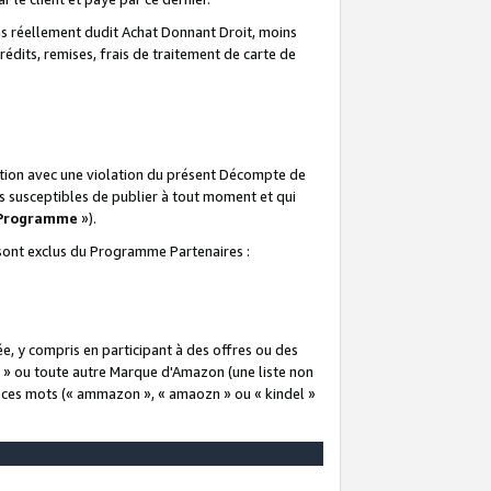
 réellement dudit Achat Donnant Droit, moins
rédits, remises, frais de traitement de carte de
elation avec une violation du présent Décompte de
s susceptibles de publier à tout moment et qui
 Programme
»).
t sont exclus du Programme Partenaires :
e, y compris en participant à des offres ou des
e » ou toute autre Marque d'Amazon (une liste non
e ces mots (« ammazon », « amaozn » ou « kindel »