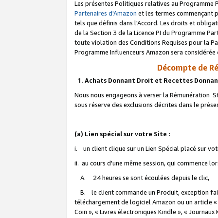
Les présentes Politiques relatives au Programme P
Partenaires d'Amazon
et les termes commençant pa
tels que définis dans l'Accord. Les droits et oblig
de la Section 3 de la Licence PI du Programme Parte
toute violation des Conditions Requises pour la Pa
Programme Influenceurs Amazon sera considérée co
Décompte de Ré
1. Achats Donnant Droit et Recettes Donnan
Nous nous engageons à verser la Rémunération Sta
sous réserve des exclusions décrites dans le prés
(a) Lien spécial sur votre Site :
i. un client clique sur un Lien Spécial placé sur vo
ii. au cours d'une même session, qui commence lorsq
A. 24 heures se sont écoulées depuis le clic,
B. le client commande un Produit, exception faite
téléchargement de logiciel Amazon ou un article «
Coin », « Livres électroniques Kindle », « Journaux