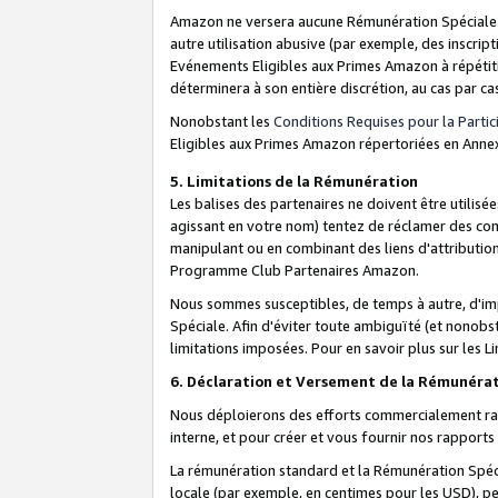
Amazon ne versera aucune Rémunération Spéciale dè
autre utilisation abusive (par exemple, des inscript
Evénements Eligibles aux Primes Amazon à répétiti
déterminera à son entière discrétion, au cas par ca
Nonobstant les
Conditions Requises pour la Parti
Eligibles aux Primes Amazon répertoriées en Anne
5. Limitations de la Rémunération
Les balises des partenaires ne doivent être utili
agissant en votre nom) tentez de réclamer des co
manipulant ou en combinant des liens d'attributi
Programme Club Partenaires Amazon.
Nous sommes susceptibles, de temps à autre, d'imp
Spéciale. Afin d'éviter toute ambiguïté (et nonob
limitations imposées. Pour en savoir plus sur les Li
6. Déclaration et Versement de la Rémunéra
Nous déploierons des efforts commercialement rai
interne, et pour créer et vous fournir nos rappor
La rémunération standard et la Rémunération Spéci
locale (par exemple, en centimes pour les USD), pe