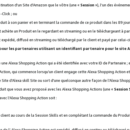
stination d'un Site d'Amazon que le vôtre (une «
Session
»), l'un des événemen
Click ; ou
it à son panier et en terminant la commande de ce produit dans les 89 jours sui
achète un Produit en le regardant en streaming ou en le téléchargeant à part
st expédié, diffusé en streaming ou téléchargé par le client et payé par celui-ci
 pour les partenaires utilisant un identifiant partenaire pour le si
ge une Alexa Shopping Action qui a été identifiée avec votre ID de Partenaire ; 
Action, qui commence lorsqu'un client engage cette Alexa Shopping Action et s
 Site d'Alexa skill Site ou sort d'une quelconque autre façon de l'Alexa Shop
uit que vous avez proposé avec les Alexa Shopping Actions (une «
Session S
vec l'Alexa Shopping Action soit :
 client au cours de la Session Skills et en complétant la commande du Produ
 de l' Alexa Shopping Action est expédié, diffusé en continu ou téléchargé par