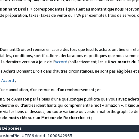
 Donnant Droit
» correspondantes équivalent au montant que nous recevons
 de préparation, taxes (taxes de vente ou TVA par exemple), frais de service, c
s Donnant Droit est remise en cause dès lors que lesdits achats ont lieu en r
lités, conditions, spécifications, déclarations et politiques que nous somme
a dernière version à jour de l'
Accord
(collectivement, les «
Documents du
 des Achats Donnant Droit dans d'autres circonstances, ne sont pas éligibles e
e
Accord
;
d'une annulation, d'un retour ou d'un remboursement ; et
 un Site d'Amazon par le biais d'une quelconque publicité que vous avez acheté
cherche ou d'autres identifiants qui comprennent le mot « amazon », « kindl
 via les liens ci-dessous) ou toute variante ou version mal orthographiée d
t de mots clés sur un Moteur de Recherche
») ;
es Déposées
ture.html?ie=UTF8&docId=1000642963