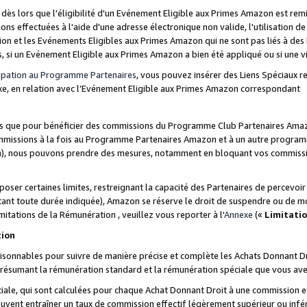
s lors que l'éligibilité d'un Evénement Eligible aux Primes Amazon est remis
ions effectuées à l'aide d'une adresse électronique non valide, l'utilisation d
on et les Evénements Eligibles aux Primes Amazon qui ne sont pas liés à des 
s, si un Evénement Eligible aux Primes Amazon a bien été appliqué ou si une vio
cipation au Programme Partenaires
, vous pouvez insérer des Liens Spéciaux 
xe, en relation avec l’Evénement Eligible aux Primes Amazon correspondant
sées que pour bénéficier des commissions du Programme Club Partenaires Amaz
mmissions à la fois au Programme Partenaires Amazon et à un autre programme
on), nous pouvons prendre des mesures, notamment en bloquant vos commission
oser certaines limites, restreignant la capacité des Partenaires de percevo
stant toute durée indiquée), Amazon se réserve le droit de suspendre ou de m
mitations de la Rémunération , veuillez vous reporter à l'
Annexe
(«
Limitati
tion
sonnables pour suivre de manière précise et complète les Achats Donnant Dro
ts résumant la rémunération standard et la rémunération spéciale que vous av
ale, qui sont calculées pour chaque Achat Donnant Droit à une commission e
uvent entraîner un taux de commission effectif légèrement supérieur ou infér