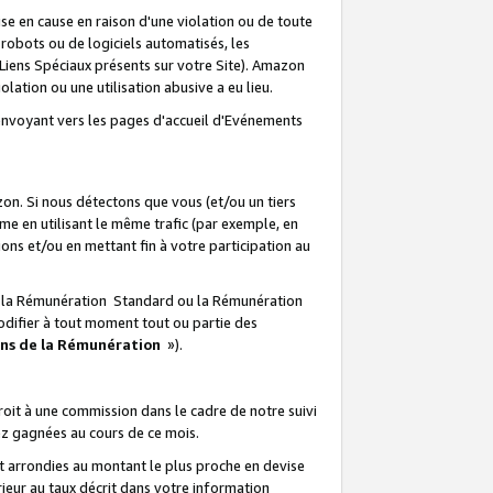
e en cause en raison d'une violation ou de toute
e robots ou de logiciels automatisés, les
Liens Spéciaux présents sur votre Site). Amazon
lation ou une utilisation abusive a eu lieu.
renvoyant vers les pages d'accueil d'Evénements
on. Si nous détectons que vous (et/ou un tiers
 en utilisant le même trafic (par exemple, en
s et/ou en mettant fin à votre participation au
ir la Rémunération Standard ou la Rémunération
odifier à tout moment tout ou partie des
ons de la Rémunération
»).
it à une commission dans le cadre de notre suivi
ez gagnées au cours de ce mois.
t arrondies au montant le plus proche en devise
ieur au taux décrit dans votre information