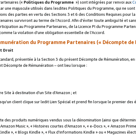
artenaires («
Politiques du Programme
») sont intégrées par renvoi aux
C
r une majuscule utilisés dans lesdites Politiques du Programme, qui ne sont 
ations des parties en vertu des Sections 3 et 6 des Conditions Requises pour l
naires survivront au terme de l'Accord. Afin d’éviter toute ambiguïté et sans l
rticipation au Programme Partenaires, de la Licence PI du Programme Partenai
mme la violation d’une obligation essentielle de l'Accord.
munération du Programme Partenaires (« Décompte de 
t Droit
ndard, présentée à la Section 3 du présent Décompte de Rémunération, en r
ent Décompte de Rémunération – ont lieu lorsque :
tre Site à destination d'un Site d'Amazon ; et
u'un client clique sur ledit Lien Spécial et prend fin lorsque le premier des
 des produits numériques vendus sous la dénomination (ainsi que déterminé 
 Amazon Music », « Histoires courtes d’Amazon », « e-Docs », « Amazon Prim
 Kindle », « Blogs Kindle », « Flux d’informations Kindle » ou « Magazines éle