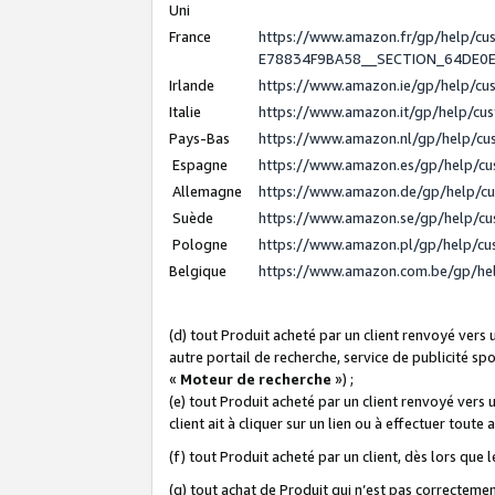
Uni
France
https://www.amazon.fr/gp/help/c
E78834F9BA58__SECTION_64DE0
Irlande
https://www.amazon.ie/gp/help/c
Italie
https://www.amazon.it/gp/help/cu
Pays-Bas
https://www.amazon.nl/gp/help/c
Espagne
https://www.amazon.es/gp/help/c
Allemagne
https://www.amazon.de/gp/help/c
Suède
https://www.amazon.se/gp/help/c
Pologne
https://www.amazon.pl/gp/help/c
Belgique
https://www.amazon.com.be/gp/h
(d) tout Produit acheté par un client renvoyé vers
autre portail de recherche, service de publicité sp
«
Moteur de recherche
») ;
(e) tout Produit acheté par un client renvoyé vers 
client ait à cliquer sur un lien ou à effectuer toute 
(f) tout Produit acheté par un client, dès lors que
(g) tout achat de Produit qui n’est pas correctemen