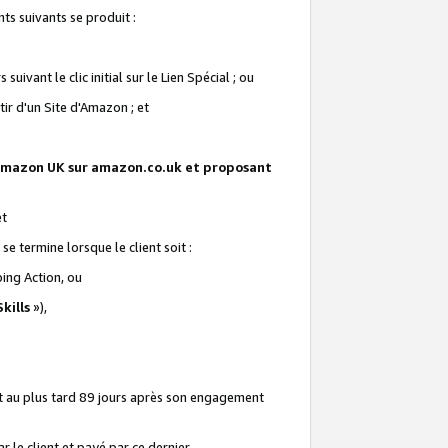
ts suivants se produit :
vant le clic initial sur le Lien Spécial ; ou
ir d'un Site d'Amazon ; et
te Amazon UK sur amazon.co.uk et proposant
et
e termine lorsque le client soit :
ping Action, ou
kills
»),
it au plus tard 89 jours après son engagement
 le client et payé par ce dernier.