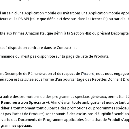
ial au sein d’une Application Mobile qui n’était pas une Application Mobile Ap
eurs ou la PA API (telle que définie ci dessous dans la Licence PI) ou par d’au
igible aux Primes Amazon (tel que défini à la Section 4(a) du présent Décomp
auf disposition contraire dans le Contrat) ; et
ommande qui n’est pas disponible sur la page de liste de Produits.
sent Décompte de Rémunération et du respect de l'
Accord
, nous nous engageo
nération est calculée sous forme d'un pourcentage des Recettes Donnant Dro
 autre des promotions ou des programmes spéciaux généraux, permettant à t
«
Rémunération Spéciale
»). Afin d'éviter toute ambiguïté (et nonobstant t
difier à tout moment tout ou partie des promotions ou programmes spéciaux.
 pas l'achat de Produits) sont soumis à des exclusions d'éligibilité semblabl
n vertu des Documents de Programme applicables à un achat de Produit s'app
rogrammes spéciaux.