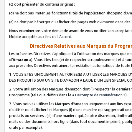
(c) doit présenter du contenu original ;
(d) ne doit pas imiter les fonctionnalités de l'application shopping d'Am
(e) ne doit pas héberger ou afficher des pages web d'Amazon dans de
Nous examinerons votre demande avant de vous notifier son acceptatio
Mobile acceptée aux fins de l'
Accord
.
Directives Relatives aux Marques du Progra
Les présentes Directives s'appliquent à l'utilisation des marques que
d'Amazon
»). Vous êtes tenu(e) de respecter scrupuleusement et à tou
aux présentes Directives entraînera la résiliation automatique de toute
1. VOUS ETES UNIQUEMENT AUTORISE(E) A UTILISER LES MARQUES D'
DES PRODUITS SUR UN SITE D'AMAZON A L'AIDE D'UN LIEN SPECIAL 
2. Votre utilisation des Marques d'Amazon doit (i) respecter la dernière
Programme (tels que définis dans le «
Décompte de rémunération
»).
3. Vous pouvez utiliser les Marques d'Amazon uniquement aux fins expr
d'utiliser ou d'afficher les Marques (i) d’une manière qui suggérerait un
produits ou services ; (iii) d’une manière qui, à notre discrétion, limit
mails ou des documents hors ligne (dans tout document imprimé, publip
orale par exemple).