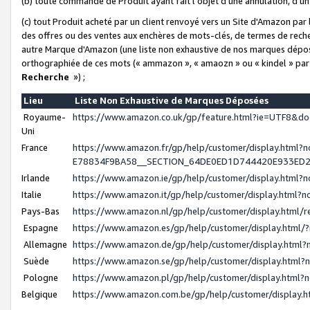
(b) toute commande de Produit ayant fait l'objet d'une annulation, d'u
(c) tout Produit acheté par un client renvoyé vers un Site d'Amazon par
des offres ou des ventes aux enchères de mots-clés, de termes de reche
autre Marque d'Amazon (une liste non exhaustive de nos marques déposée
orthographiée de ces mots (« ammazon », « amaozn » ou « kindel » par
Recherche
») ;
Lieu
Liste Non Exhaustive de Marques Déposées
Royaume-
https://www.amazon.co.uk/gp/feature.html?ie=UTF8&
Uni
France
https://www.amazon.fr/gp/help/customer/display.ht
E78834F9BA58__SECTION_64DE0ED1D744420E933ED
Irlande
https://www.amazon.ie/gp/help/customer/display.htm
Italie
https://www.amazon.it/gp/help/customer/display.html
Pays-Bas
https://www.amazon.nl/gp/help/customer/display.html
Espagne
https://www.amazon.es/gp/help/customer/display.html
Allemagne
https://www.amazon.de/gp/help/customer/display.htm
Suède
https://www.amazon.se/gp/help/customer/display.htm
Pologne
https://www.amazon.pl/gp/help/customer/display.html
Belgique
https://www.amazon.com.be/gp/help/customer/displa