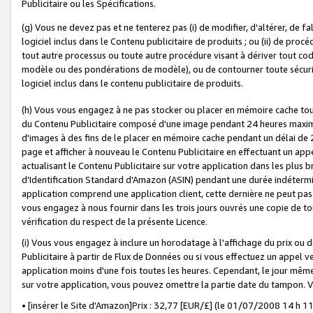
Publicitaire ou les Spécifications.
(g) Vous ne devez pas et ne tenterez pas (i) de modifier, d'altérer, de f
logiciel inclus dans le Contenu publicitaire de produits ; ou (ii) de proc
tout autre processus ou toute autre procédure visant à dériver tout c
modèle ou des pondérations de modèle), ou de contourner toute sécurité a
logiciel inclus dans le contenu publicitaire de produits.
(h) Vous vous engagez à ne pas stocker ou placer en mémoire cache tou
du Contenu Publicitaire composé d'une image pendant 24 heures maxim
d'images à des fins de le placer en mémoire cache pendant un délai de
page et afficher à nouveau le Contenu Publicitaire en effectuant un app
actualisant le Contenu Publicitaire sur votre application dans les plus 
d'Identification Standard d'Amazon (ASIN) pendant une durée indéterminé
application comprend une application client, cette dernière ne peut pa
vous engagez à nous fournir dans les trois jours ouvrés une copie de tou
vérification du respect de la présente Licence.
(i) Vous vous engagez à inclure un horodatage à l'affichage du prix ou 
Publicitaire à partir de Flux de Données ou si vous effectuez un appel ve
application moins d'une fois toutes les heures. Cependant, le jour même
sur votre application, vous pouvez omettre la partie date du tampon.
• [insérer le Site d'Amazon]Prix : 32,77 [EUR/£] (le 01/07/2008 14 h 11 