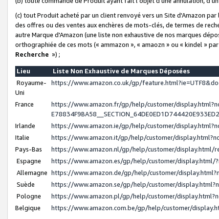
(b) toute commande de Produit ayant fait l'objet d'une annulation, d'u
(c) tout Produit acheté par un client renvoyé vers un Site d'Amazon par
des offres ou des ventes aux enchères de mots-clés, de termes de reche
autre Marque d'Amazon (une liste non exhaustive de nos marques déposée
orthographiée de ces mots (« ammazon », « amaozn » ou « kindel » par
Recherche
») ;
Lieu
Liste Non Exhaustive de Marques Déposées
Royaume-
https://www.amazon.co.uk/gp/feature.html?ie=UTF8&
Uni
France
https://www.amazon.fr/gp/help/customer/display.ht
E78834F9BA58__SECTION_64DE0ED1D744420E933ED
Irlande
https://www.amazon.ie/gp/help/customer/display.htm
Italie
https://www.amazon.it/gp/help/customer/display.html
Pays-Bas
https://www.amazon.nl/gp/help/customer/display.html
Espagne
https://www.amazon.es/gp/help/customer/display.html
Allemagne
https://www.amazon.de/gp/help/customer/display.htm
Suède
https://www.amazon.se/gp/help/customer/display.htm
Pologne
https://www.amazon.pl/gp/help/customer/display.html
Belgique
https://www.amazon.com.be/gp/help/customer/displa