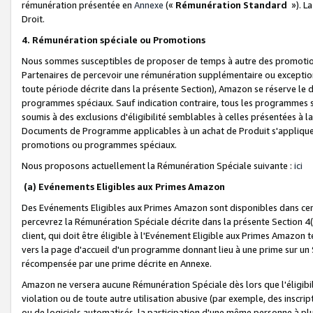
rémunération présentée en
Annexe
(«
Rémunération Standard
»). L
Droit.
4. Rémunération spéciale ou Promotions
Nous sommes susceptibles de proposer de temps à autre des promotion
Partenaires de percevoir une rémunération supplémentaire ou exceptio
toute période décrite dans la présente Section), Amazon se réserve le
programmes spéciaux. Sauf indication contraire, tous les programmes s
soumis à des exclusions d'éligibilité semblables à celles présentées à 
Documents de Programme applicables à un achat de Produit s'appliquera
promotions ou programmes spéciaux.
Nous proposons actuellement la Rémunération Spéciale suivante :
ici
(a) Evénements Eligibles aux Primes Amazon
Des Evénements Eligibles aux Primes Amazon sont disponibles dans cer
percevrez la Rémunération Spéciale décrite dans la présente Section 4(
client, qui doit être éligible à l'Evénement Eligible aux Primes Amazon te
vers la page d'accueil d'un programme donnant lieu à une prime sur un Si
récompensée par une prime décrite en Annexe.
Amazon ne versera aucune Rémunération Spéciale dès lors que l'éligibi
violation ou de toute autre utilisation abusive (par exemple, des inscrip
ou de logiciels automatisés, la participation d'une même personne à p