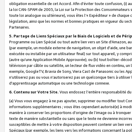
obligation essentielle de cet Accord. Afin d’éviter toute confusion, (i) a
la loi CAN-SPAM de 2003, la Loi sur la Protection des Consommateurs s
toute loi analogue ou ultérieure), vous êtes l’« Expéditeur » de chaque 
législation, ainsi que les normes et bonnes pratiques en vigueur du s
Partenaires.
5. Partage de Liens Spéciaux par le Biais de Logiciels et de Pér
Programme ou Lien Spécial ou tout autre lien vers un Site d'Amazon, au su
(par exemple, un module externe de navigation, un objet d'aide, une ba
exécutée ou installée par un utilisateur final) sur tout appareil, y comp
(autre qu'une Application Mobile Approuvée); ou (b) tout boîtier-décod
télévision par câble ou satellite, un lecteur de flux vidéo en continu, un
exemple, GoogleTV, Bravia de Sony, Viera Cast de Panasonic ou les Appli
n’utiliserez pas ou vous n’autoriserez pas un quelconque tiers à utili
d'apprentissage automatique ou une technologie connexe.
6. Contenu sur Votre Site.
Vous endossez l'entière responsabilité du
(a) Vous vous engagez à ne pas ajouter, supprimer ou modifier tout Co
informations supplémentaires ; vous êtes cependant autorisé(e) à modi
manière à conserver les proportions d’origine de l’image ou à tronquer
texte de manière substantielle ou sans que le texte ne devienne incorr
susceptibles de mettre à votre disposition peuvent contenir un lien ver
Spéciaux (par exemple, les liens vers les informations concernant la poli