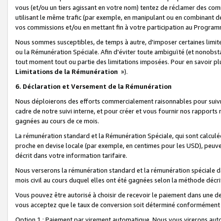
vous (et/ou un tiers agissant en votre nom) tentez de réclamer des c
utilisant le même trafic (par exemple, en manipulant ou en combinant 
vos commissions et/ou en mettant fin à votre participation au Progra
Nous sommes susceptibles, de temps à autre, d'imposer certaines limit
ou la Rémunération Spéciale. Afin d'éviter toute ambiguïté (et nonobst
tout moment tout ou partie des limitations imposées. Pour en savoir plus
Limitations de la Rémunération
»).
6. Déclaration et Versement de la Rémunération
Nous déploierons des efforts commercialement raisonnables pour suivr
cadre de notre suivi interne, et pour créer et vous fournir nos rapport
gagnées au cours de ce mois.
La rémunération standard et la Rémunération Spéciale, qui sont calcul
proche en devise locale (par exemple, en centimes pour les USD), peuve
décrit dans votre information tarifaire.
Nous verserons la rémunération standard et la rémunération spéciale da
mois civil au cours duquel elles ont été gagnées selon la méthode décr
Vous pouvez être autorisé à choisir de recevoir le paiement dans une dev
vous acceptez que le taux de conversion soit déterminé conformément
Option 1 : Paiement par virement automatique.
Nous vous virerons aut