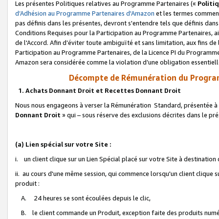
Les présentes Politiques relatives au Programme Partenaires («
Politi
d’Adhésion au Programme Partenaires d'Amazon
et les termes commenç
pas définis dans les présentes, devront s'entendre tels que définis dans 
Conditions Requises pour la Participation au Programme Partenaires, ai
de l'Accord. Afin d’éviter toute ambiguïté et sans limitation, aux fins de
Participation au Programme Partenaires, de la Licence PI du Programme 
Amazon sera considérée comme la violation d’une obligation essentielle
Décompte de Rémunération du Program
1. Achats Donnant Droit et Recettes Donnant Droit
Nous nous engageons à verser la Rémunération Standard, présentée à l
Donnant Droit
» qui – sous réserve des exclusions décrites dans le p
(a) Lien spécial sur votre Site :
i. un client clique sur un Lien Spécial placé sur votre Site à destination
ii. au cours d'une même session, qui commence lorsqu'un client clique s
produit :
A. 24 heures se sont écoulées depuis le clic,
B. le client commande un Produit, exception faite des produits numéri