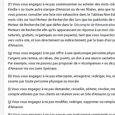
(f) Vous vous engagez à ne pas soumissionner ou acheter des mots-clés,
Kindle » ou toute autre marque d'Amazon ou de ses filiales, ainsi que t
vous pouvez consulter une liste non exhaustive dans le Tableau Non Ex
mots-clés sur tout Moteur de Recherche dès lors que les publicités de 
Moteur de Recherche (tel que défini dans le
Décompte de Rémunératio
Moteurs de Recherche afin qu'ils apparaissent en réponse à un mot-clé o
naturels, gratuits, organiques ou non payants), tant que vous respectez 
vers votre site, et non directement ou indirectement, par le biais d'un Li
d'Amazon.
(g) Vous vous engagez à ne pas offrir à une quelconque personne physi
l'argent, une remise, un rabais, des points, un don à une œuvre caritativ
Par exemple, vous ne pouvez pas proposer de « récompenses » ou de p
d'Amazon via vos Liens Spéciaux.
(h) Vous vous engagez à ne pas intercepter, enregistrer, rediriger, lire
soumis par toute personne physique ou morale.
(i) Vous vous engagez à ne pas demander, recueillir, obtenir, stocker, 
compte utilisées par nos clients en relation avec un Site d'Amazon (y c
(j) Vous vous engagez à ne pas modifier, rediriger, supprimer ou rempla
d'Amazon.
(k) Vous vous engagez à ne pas passer une quelconque commande ou init