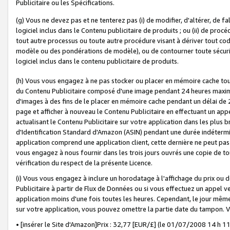
Publicitaire ou les Spécifications.
(g) Vous ne devez pas et ne tenterez pas (i) de modifier, d'altérer, de f
logiciel inclus dans le Contenu publicitaire de produits ; ou (ii) de proc
tout autre processus ou toute autre procédure visant à dériver tout c
modèle ou des pondérations de modèle), ou de contourner toute sécurité a
logiciel inclus dans le contenu publicitaire de produits.
(h) Vous vous engagez à ne pas stocker ou placer en mémoire cache tou
du Contenu Publicitaire composé d'une image pendant 24 heures maxim
d'images à des fins de le placer en mémoire cache pendant un délai de
page et afficher à nouveau le Contenu Publicitaire en effectuant un app
actualisant le Contenu Publicitaire sur votre application dans les plus 
d'Identification Standard d'Amazon (ASIN) pendant une durée indéterminé
application comprend une application client, cette dernière ne peut pa
vous engagez à nous fournir dans les trois jours ouvrés une copie de tou
vérification du respect de la présente Licence.
(i) Vous vous engagez à inclure un horodatage à l'affichage du prix ou 
Publicitaire à partir de Flux de Données ou si vous effectuez un appel ve
application moins d'une fois toutes les heures. Cependant, le jour même
sur votre application, vous pouvez omettre la partie date du tampon.
• [insérer le Site d'Amazon]Prix : 32,77 [EUR/£] (le 01/07/2008 14 h 11 