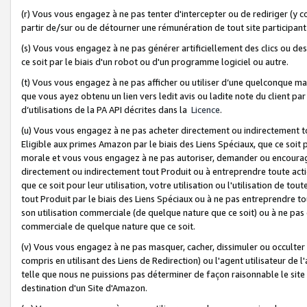
(r) Vous vous engagez à ne pas tenter d'intercepter ou de rediriger (y comp
partir de/sur ou de détourner une rémunération de tout site participa
(s) Vous vous engagez à ne pas générer artificiellement des clics ou de
ce soit par le biais d'un robot ou d'un programme logiciel ou autre.
(t) Vous vous engagez à ne pas afficher ou utiliser d’une quelconque man
que vous ayez obtenu un lien vers ledit avis ou ladite note du client par
d’utilisations de la PA API décrites dans la
Licence
.
(u) Vous vous engagez à ne pas acheter directement ou indirectement t
Eligible aux primes Amazon par le biais des Liens Spéciaux, que ce soit 
morale et vous vous engagez à ne pas autoriser, demander ou encourager
directement ou indirectement tout Produit ou à entreprendre toute acti
que ce soit pour leur utilisation, votre utilisation ou l'utilisation de
tout Produit par le biais des Liens Spéciaux ou à ne pas entreprendre t
son utilisation commerciale (de quelque nature que ce soit) ou à ne pas o
commerciale de quelque nature que ce soit.
(v) Vous vous engagez à ne pas masquer, cacher, dissimuler ou occulter 
compris en utilisant des Liens de Redirection) ou l'agent utilisateur de 
telle que nous ne puissions pas déterminer de façon raisonnable le site ou
destination d'un Site d'Amazon.