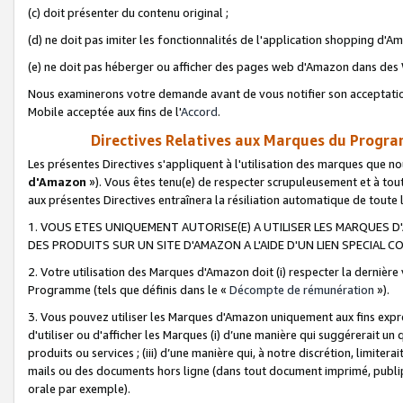
(c) doit présenter du contenu original ;
(d) ne doit pas imiter les fonctionnalités de l'application shopping d'Am
(e) ne doit pas héberger ou afficher des pages web d'Amazon dans de
Nous examinerons votre demande avant de vous notifier son acceptatio
Mobile acceptée aux fins de l'
Accord
.
Directives Relatives aux Marques du Progra
Les présentes Directives s'appliquent à l'utilisation des marques que
d'Amazon
»). Vous êtes tenu(e) de respecter scrupuleusement et à tou
aux présentes Directives entraînera la résiliation automatique de toute
1. VOUS ETES UNIQUEMENT AUTORISE(E) A UTILISER LES MARQUES D'
DES PRODUITS SUR UN SITE D'AMAZON A L'AIDE D'UN LIEN SPECIAL 
2. Votre utilisation des Marques d'Amazon doit (i) respecter la dernière
Programme (tels que définis dans le «
Décompte de rémunération
»).
3. Vous pouvez utiliser les Marques d'Amazon uniquement aux fins expr
d'utiliser ou d'afficher les Marques (i) d’une manière qui suggérerait un
produits ou services ; (iii) d’une manière qui, à notre discrétion, limit
mails ou des documents hors ligne (dans tout document imprimé, publip
orale par exemple).