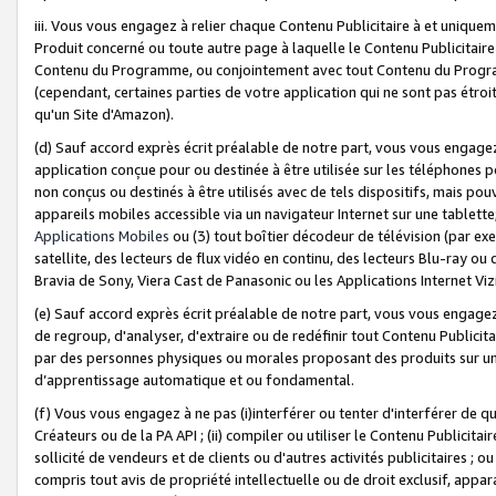
iii. Vous vous engagez à relier chaque Contenu Publicitaire à et uniqu
Produit concerné ou toute autre page à laquelle le Contenu Publicitaire
Contenu du Programme, ou conjointement avec tout Contenu du Programm
(cependant, certaines parties de votre application qui ne sont pas étroi
qu'un Site d'Amazon).
(d) Sauf accord exprès écrit préalable de notre part, vous vous engagez à
application conçue pour ou destinée à être utilisée sur les téléphones p
non conçus ou destinés à être utilisés avec de tels dispositifs, mais pouv
appareils mobiles accessible via un navigateur Internet sur une tablett
Applications Mobiles
ou (3) tout boîtier décodeur de télévision (par ex
satellite, des lecteurs de flux vidéo en continu, des lecteurs Blu-ray o
Bravia de Sony, Viera Cast de Panasonic ou les Applications Internet Viz
(e) Sauf accord exprès écrit préalable de notre part, vous vous engagez 
de regroup, d'analyser, d'extraire ou de redéfinir tout Contenu Publicitai
par des personnes physiques ou morales proposant des produits sur un
d’apprentissage automatique et ou fondamental.
(f) Vous vous engagez à ne pas (i)interférer ou tenter d'interférer de 
Créateurs ou de la PA API ; (ii) compiler ou utiliser le Contenu Publicita
sollicité de vendeurs et de clients ou d'autres activités publicitaires ; ou (
compris tout avis de propriété intellectuelle ou de droit exclusif, appar