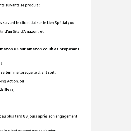
ts suivants se produit :
vant le clic initial sur le Lien Spécial ; ou
ir d'un Site d'Amazon ; et
te Amazon UK sur amazon.co.uk et proposant
et
e termine lorsque le client soit :
ping Action, ou
kills
»),
it au plus tard 89 jours après son engagement
 le client et payé par ce dernier.