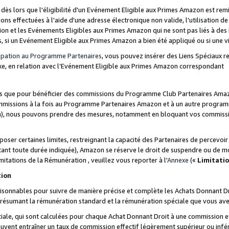
s lors que l'éligibilité d'un Evénement Eligible aux Primes Amazon est remis
ions effectuées à l'aide d'une adresse électronique non valide, l'utilisation d
on et les Evénements Eligibles aux Primes Amazon qui ne sont pas liés à des 
s, si un Evénement Eligible aux Primes Amazon a bien été appliqué ou si une vio
cipation au Programme Partenaires
, vous pouvez insérer des Liens Spéciaux 
xe, en relation avec l’Evénement Eligible aux Primes Amazon correspondant
sées que pour bénéficier des commissions du Programme Club Partenaires Amaz
mmissions à la fois au Programme Partenaires Amazon et à un autre programme
on), nous pouvons prendre des mesures, notamment en bloquant vos commission
oser certaines limites, restreignant la capacité des Partenaires de percevo
stant toute durée indiquée), Amazon se réserve le droit de suspendre ou de m
mitations de la Rémunération , veuillez vous reporter à l'
Annexe
(«
Limitati
tion
sonnables pour suivre de manière précise et complète les Achats Donnant Dro
ts résumant la rémunération standard et la rémunération spéciale que vous av
ale, qui sont calculées pour chaque Achat Donnant Droit à une commission e
uvent entraîner un taux de commission effectif légèrement supérieur ou infér