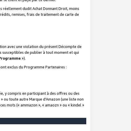
 réellement dudit Achat Donnant Droit, moins
rédits, remises, frais de traitement de carte de
elation avec une violation du présent Décompte de
s susceptibles de publier à tout moment et qui
 Programme
»).
t sont exclus du Programme Partenaires :
e, y compris en participant à des offres ou des
e » ou toute autre Marque d'Amazon (une liste non
e ces mots (« ammazon », « amaozn » ou « kindel »