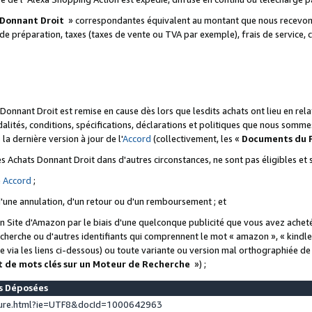
 Donnant Droit
» correspondantes équivalent au montant que nous recevons
 de préparation, taxes (taxes de vente ou TVA par exemple), frais de service, c
s Donnant Droit est remise en cause dès lors que lesdits achats ont lieu en r
lités, conditions, spécifications, déclarations et politiques que nous somme
a dernière version à jour de l'
Accord
(collectivement, les «
Documents du
 des Achats Donnant Droit dans d'autres circonstances, ne sont pas éligibles e
e
Accord
;
d'une annulation, d'un retour ou d'un remboursement ; et
 un Site d'Amazon par le biais d'une quelconque publicité que vous avez acheté
cherche ou d'autres identifiants qui comprennent le mot « amazon », « kindl
 via les liens ci-dessous) ou toute variante ou version mal orthographiée d
t de mots clés sur un Moteur de Recherche
») ;
es Déposées
ture.html?ie=UTF8&docId=1000642963