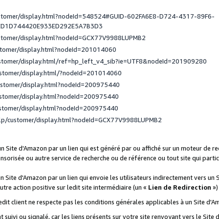
ustomer/display.html?nodeId=548524#GUID-602FA6E8-D724-4317-89F6-
ED1D744420E933ED292E5A7B3D3
ustomer/display.html?nodeId=GCX77V9988LUPMB2
stomer/display.html?nodeId=201014060
ustomer/display.html/ref=hp_left_v4_sib?ie=UTF8&nodeId=201909280
ustomer/display.html/?nodeId=201014060
ustomer/display.html?nodeId=200975440
ustomer/display.html?nodeId=200975440
ustomer/display.html?nodeId=200975440
elp/customer/display.html?nodeId=GCX77V9988LUPMB2
 un Site d'Amazon par un lien qui est généré par ou affiché sur un moteur de 
onsorisée ou autre service de recherche ou de référence ou tout site qui part
un Site d'Amazon par un lien qui envoie les utilisateurs indirectement vers un 
autre action positive sur ledit site intermédiaire (un «
Lien de Redirection
»)
 ledit client ne respecte pas les conditions générales applicables à un Site d'
t suivi ou signalé, car les liens présents sur votre site renvoyant vers le Si