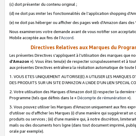
(c) doit présenter du contenu original ;
(d) ne doit pas imiter les fonctionnalités de l'application shopping d'Am
(e) ne doit pas héberger ou afficher des pages web d'Amazon dans de
Nous examinerons votre demande avant de vous notifier son acceptatio
Mobile acceptée aux fins de l'
Accord
.
Directives Relatives aux Marques du Progra
Les présentes Directives s'appliquent à l'utilisation des marques que
d'Amazon
»). Vous êtes tenu(e) de respecter scrupuleusement et à tou
aux présentes Directives entraînera la résiliation automatique de toute
1. VOUS ETES UNIQUEMENT AUTORISE(E) A UTILISER LES MARQUES D'
DES PRODUITS SUR UN SITE D'AMAZON A L'AIDE D'UN LIEN SPECIAL 
2. Votre utilisation des Marques d'Amazon doit (i) respecter la dernière
Programme (tels que définis dans le «
Décompte de rémunération
»).
3. Vous pouvez utiliser les Marques d'Amazon uniquement aux fins expr
d'utiliser ou d'afficher les Marques (i) d’une manière qui suggérerait un
produits ou services ; (iii) d’une manière qui, à notre discrétion, limit
mails ou des documents hors ligne (dans tout document imprimé, publip
orale par exemple).