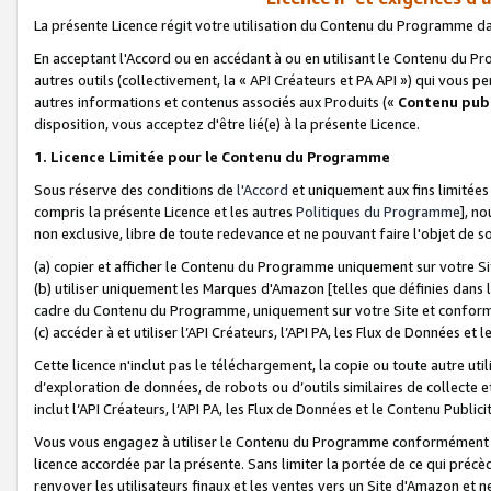
La présente Licence régit votre utilisation du Contenu du Programme d
En acceptant l'Accord ou en accédant à ou en utilisant le Contenu du P
autres outils (collectivement, la «
API Créateurs et PA API
») qui vous pe
autres informations et contenus associés aux Produits («
Contenu publ
disposition, vous acceptez d'être lié(e) à la présente Licence.
1. Licence Limitée pour le Contenu du Programme
Sous réserve des conditions de
l'Accord
et uniquement aux fins limitées
compris la présente Licence et les autres
Politiques du Programme
], n
non exclusive, libre de toute redevance et ne pouvant faire l'objet de so
(a) copier et afficher le Contenu du Programme uniquement sur votre Si
(b) utiliser uniquement les Marques d'Amazon [telles que définies dans 
cadre du Contenu du Programme, uniquement sur votre Site et confo
(c) accéder à et utiliser l’API Créateurs, l’API PA, les Flux de Données e
Cette licence n'inclut pas le téléchargement, la copie ou toute autre util
d’exploration de données, de robots ou d’outils similaires de collecte
inclut l’API Créateurs, l’API PA, les Flux de Données et le Contenu Publici
Vous vous engagez à utiliser le Contenu du Programme conformément a
licence accordée par la présente. Sans limiter la portée de ce qui pré
renvoyer les utilisateurs finaux et les ventes vers un Site d'Amazon et