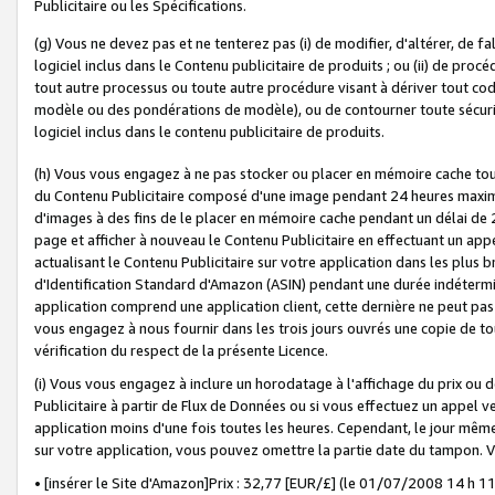
Publicitaire ou les Spécifications.
(g) Vous ne devez pas et ne tenterez pas (i) de modifier, d'altérer, de f
logiciel inclus dans le Contenu publicitaire de produits ; ou (ii) de proc
tout autre processus ou toute autre procédure visant à dériver tout c
modèle ou des pondérations de modèle), ou de contourner toute sécurité a
logiciel inclus dans le contenu publicitaire de produits.
(h) Vous vous engagez à ne pas stocker ou placer en mémoire cache tou
du Contenu Publicitaire composé d'une image pendant 24 heures maxim
d'images à des fins de le placer en mémoire cache pendant un délai de
page et afficher à nouveau le Contenu Publicitaire en effectuant un app
actualisant le Contenu Publicitaire sur votre application dans les plus 
d'Identification Standard d'Amazon (ASIN) pendant une durée indéterminé
application comprend une application client, cette dernière ne peut pa
vous engagez à nous fournir dans les trois jours ouvrés une copie de tou
vérification du respect de la présente Licence.
(i) Vous vous engagez à inclure un horodatage à l'affichage du prix ou 
Publicitaire à partir de Flux de Données ou si vous effectuez un appel ve
application moins d'une fois toutes les heures. Cependant, le jour même
sur votre application, vous pouvez omettre la partie date du tampon.
• [insérer le Site d'Amazon]Prix : 32,77 [EUR/£] (le 01/07/2008 14 h 11 