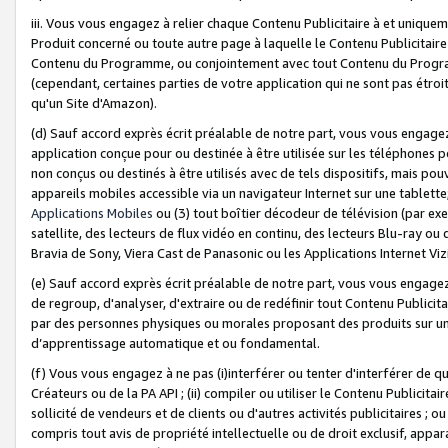
iii. Vous vous engagez à relier chaque Contenu Publicitaire à et uniqu
Produit concerné ou toute autre page à laquelle le Contenu Publicitaire
Contenu du Programme, ou conjointement avec tout Contenu du Programm
(cependant, certaines parties de votre application qui ne sont pas étroi
qu'un Site d'Amazon).
(d) Sauf accord exprès écrit préalable de notre part, vous vous engagez à
application conçue pour ou destinée à être utilisée sur les téléphones p
non conçus ou destinés à être utilisés avec de tels dispositifs, mais pouv
appareils mobiles accessible via un navigateur Internet sur une tablett
Applications Mobiles
ou (3) tout boîtier décodeur de télévision (par ex
satellite, des lecteurs de flux vidéo en continu, des lecteurs Blu-ray o
Bravia de Sony, Viera Cast de Panasonic ou les Applications Internet Viz
(e) Sauf accord exprès écrit préalable de notre part, vous vous engagez 
de regroup, d'analyser, d'extraire ou de redéfinir tout Contenu Publicitai
par des personnes physiques ou morales proposant des produits sur un
d’apprentissage automatique et ou fondamental.
(f) Vous vous engagez à ne pas (i)interférer ou tenter d'interférer de 
Créateurs ou de la PA API ; (ii) compiler ou utiliser le Contenu Publicita
sollicité de vendeurs et de clients ou d'autres activités publicitaires ; ou (
compris tout avis de propriété intellectuelle ou de droit exclusif, appar