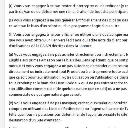
(r) Vous vous engagez à ne pas tenter d'intercepter ou de rediriger (y comp
partir de/sur ou de détourner une rémunération de tout site participa
(s) Vous vous engagez à ne pas générer artificiellement des clics ou de
ce soit par le biais d'un robot ou d'un programme logiciel ou autre.
(t) Vous vous engagez à ne pas afficher ou utiliser d’une quelconque man
que vous ayez obtenu un lien vers ledit avis ou ladite note du client par
d’utilisations de la PA API décrites dans la
Licence
.
(u) Vous vous engagez à ne pas acheter directement ou indirectement t
Eligible aux primes Amazon par le biais des Liens Spéciaux, que ce soit 
morale et vous vous engagez à ne pas autoriser, demander ou encourager
directement ou indirectement tout Produit ou à entreprendre toute acti
que ce soit pour leur utilisation, votre utilisation ou l'utilisation de
tout Produit par le biais des Liens Spéciaux ou à ne pas entreprendre t
son utilisation commerciale (de quelque nature que ce soit) ou à ne pas o
commerciale de quelque nature que ce soit.
(v) Vous vous engagez à ne pas masquer, cacher, dissimuler ou occulter 
compris en utilisant des Liens de Redirection) ou l'agent utilisateur de 
telle que nous ne puissions pas déterminer de façon raisonnable le site ou
destination d'un Site d'Amazon.