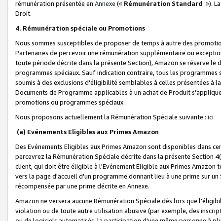
rémunération présentée en
Annexe
(«
Rémunération Standard
»). L
Droit.
4. Rémunération spéciale ou Promotions
Nous sommes susceptibles de proposer de temps à autre des promotion
Partenaires de percevoir une rémunération supplémentaire ou exceptio
toute période décrite dans la présente Section), Amazon se réserve le
programmes spéciaux. Sauf indication contraire, tous les programmes s
soumis à des exclusions d'éligibilité semblables à celles présentées à 
Documents de Programme applicables à un achat de Produit s'appliquera
promotions ou programmes spéciaux.
Nous proposons actuellement la Rémunération Spéciale suivante :
ici
(a) Evénements Eligibles aux Primes Amazon
Des Evénements Eligibles aux Primes Amazon sont disponibles dans cer
percevrez la Rémunération Spéciale décrite dans la présente Section 4(
client, qui doit être éligible à l'Evénement Eligible aux Primes Amazon te
vers la page d'accueil d'un programme donnant lieu à une prime sur un Si
récompensée par une prime décrite en Annexe.
Amazon ne versera aucune Rémunération Spéciale dès lors que l'éligibi
violation ou de toute autre utilisation abusive (par exemple, des inscrip
ou de logiciels automatisés, la participation d'une même personne à p