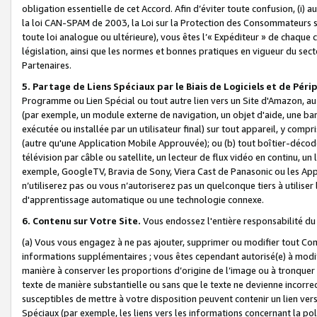
obligation essentielle de cet Accord. Afin d’éviter toute confusion, (i) a
la loi CAN-SPAM de 2003, la Loi sur la Protection des Consommateurs s
toute loi analogue ou ultérieure), vous êtes l’« Expéditeur » de chaque 
législation, ainsi que les normes et bonnes pratiques en vigueur du s
Partenaires.
5. Partage de Liens Spéciaux par le Biais de Logiciels et de Pér
Programme ou Lien Spécial ou tout autre lien vers un Site d'Amazon, au su
(par exemple, un module externe de navigation, un objet d'aide, une ba
exécutée ou installée par un utilisateur final) sur tout appareil, y comp
(autre qu'une Application Mobile Approuvée); ou (b) tout boîtier-décod
télévision par câble ou satellite, un lecteur de flux vidéo en continu, un
exemple, GoogleTV, Bravia de Sony, Viera Cast de Panasonic ou les Appli
n’utiliserez pas ou vous n’autoriserez pas un quelconque tiers à utili
d'apprentissage automatique ou une technologie connexe.
6. Contenu sur Votre Site.
Vous endossez l'entière responsabilité du
(a) Vous vous engagez à ne pas ajouter, supprimer ou modifier tout Co
informations supplémentaires ; vous êtes cependant autorisé(e) à modi
manière à conserver les proportions d’origine de l’image ou à tronquer
texte de manière substantielle ou sans que le texte ne devienne incorr
susceptibles de mettre à votre disposition peuvent contenir un lien ver
Spéciaux (par exemple, les liens vers les informations concernant la poli