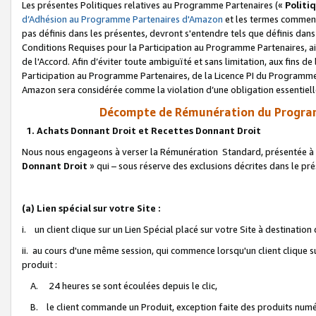
Les présentes Politiques relatives au Programme Partenaires («
Politi
d’Adhésion au Programme Partenaires d'Amazon
et les termes commenç
pas définis dans les présentes, devront s'entendre tels que définis dans 
Conditions Requises pour la Participation au Programme Partenaires, ai
de l'Accord. Afin d’éviter toute ambiguïté et sans limitation, aux fins de
Participation au Programme Partenaires, de la Licence PI du Programme 
Amazon sera considérée comme la violation d’une obligation essentielle
Décompte de Rémunération du Program
1. Achats Donnant Droit et Recettes Donnant Droit
Nous nous engageons à verser la Rémunération Standard, présentée à l
Donnant Droit
» qui – sous réserve des exclusions décrites dans le p
(a) Lien spécial sur votre Site :
i. un client clique sur un Lien Spécial placé sur votre Site à destination
ii. au cours d'une même session, qui commence lorsqu'un client clique s
produit :
A. 24 heures se sont écoulées depuis le clic,
B. le client commande un Produit, exception faite des produits numéri