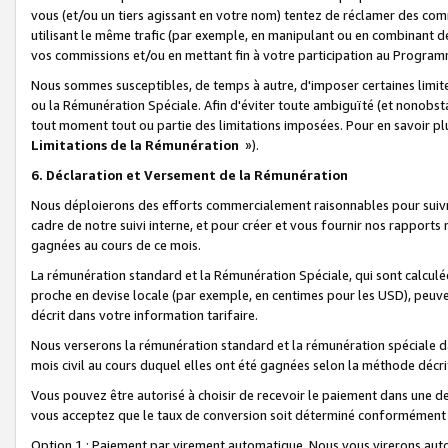
vous (et/ou un tiers agissant en votre nom) tentez de réclamer des c
utilisant le même trafic (par exemple, en manipulant ou en combinant 
vos commissions et/ou en mettant fin à votre participation au Progra
Nous sommes susceptibles, de temps à autre, d'imposer certaines limit
ou la Rémunération Spéciale. Afin d'éviter toute ambiguïté (et nonobst
tout moment tout ou partie des limitations imposées. Pour en savoir plus
Limitations de la Rémunération
»).
6. Déclaration et Versement de la Rémunération
Nous déploierons des efforts commercialement raisonnables pour suivr
cadre de notre suivi interne, et pour créer et vous fournir nos rapport
gagnées au cours de ce mois.
La rémunération standard et la Rémunération Spéciale, qui sont calcul
proche en devise locale (par exemple, en centimes pour les USD), peuve
décrit dans votre information tarifaire.
Nous verserons la rémunération standard et la rémunération spéciale da
mois civil au cours duquel elles ont été gagnées selon la méthode décr
Vous pouvez être autorisé à choisir de recevoir le paiement dans une dev
vous acceptez que le taux de conversion soit déterminé conformément
Option 1 : Paiement par virement automatique.
Nous vous virerons aut