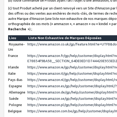
(b) toute commande de Produit ayant fait l'objet d'une annulation, d'u
(c) tout Produit acheté par un client renvoyé vers un Site d'Amazon par
des offres ou des ventes aux enchères de mots-clés, de termes de reche
autre Marque d'Amazon (une liste non exhaustive de nos marques déposée
orthographiée de ces mots (« ammazon », « amaozn » ou « kindel » par
Recherche
») ;
Lieu
Liste Non Exhaustive de Marques Déposées
Royaume-
https://www.amazon.co.uk/gp/feature.html?ie=UTF8&
Uni
France
https://www.amazon.fr/gp/help/customer/display.ht
E78834F9BA58__SECTION_64DE0ED1D744420E933ED
Irlande
https://www.amazon.ie/gp/help/customer/display.htm
Italie
https://www.amazon.it/gp/help/customer/display.html
Pays-Bas
https://www.amazon.nl/gp/help/customer/display.html
Espagne
https://www.amazon.es/gp/help/customer/display.html
Allemagne
https://www.amazon.de/gp/help/customer/display.htm
Suède
https://www.amazon.se/gp/help/customer/display.htm
Pologne
https://www.amazon.pl/gp/help/customer/display.html
Belgique
https://www.amazon.com.be/gp/help/customer/displa