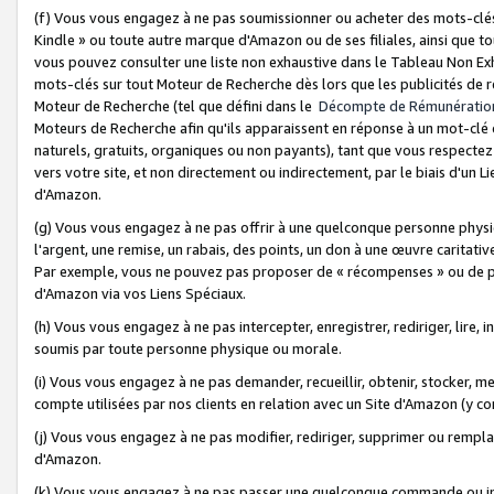
(f) Vous vous engagez à ne pas soumissionner ou acheter des mots-clés,
Kindle » ou toute autre marque d'Amazon ou de ses filiales, ainsi que t
vous pouvez consulter une liste non exhaustive dans le Tableau Non Ex
mots-clés sur tout Moteur de Recherche dès lors que les publicités de 
Moteur de Recherche (tel que défini dans le
Décompte de Rémunératio
Moteurs de Recherche afin qu'ils apparaissent en réponse à un mot-clé o
naturels, gratuits, organiques ou non payants), tant que vous respectez 
vers votre site, et non directement ou indirectement, par le biais d'un Li
d'Amazon.
(g) Vous vous engagez à ne pas offrir à une quelconque personne physi
l'argent, une remise, un rabais, des points, un don à une œuvre caritativ
Par exemple, vous ne pouvez pas proposer de « récompenses » ou de p
d'Amazon via vos Liens Spéciaux.
(h) Vous vous engagez à ne pas intercepter, enregistrer, rediriger, lire
soumis par toute personne physique ou morale.
(i) Vous vous engagez à ne pas demander, recueillir, obtenir, stocker, 
compte utilisées par nos clients en relation avec un Site d'Amazon (y c
(j) Vous vous engagez à ne pas modifier, rediriger, supprimer ou rempla
d'Amazon.
(k) Vous vous engagez à ne pas passer une quelconque commande ou init