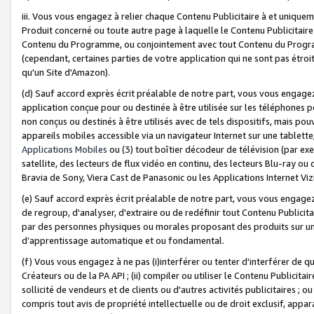
iii. Vous vous engagez à relier chaque Contenu Publicitaire à et uniqu
Produit concerné ou toute autre page à laquelle le Contenu Publicitaire
Contenu du Programme, ou conjointement avec tout Contenu du Programm
(cependant, certaines parties de votre application qui ne sont pas étroi
qu'un Site d'Amazon).
(d) Sauf accord exprès écrit préalable de notre part, vous vous engagez à
application conçue pour ou destinée à être utilisée sur les téléphones p
non conçus ou destinés à être utilisés avec de tels dispositifs, mais pouv
appareils mobiles accessible via un navigateur Internet sur une tablett
Applications Mobiles
ou (3) tout boîtier décodeur de télévision (par ex
satellite, des lecteurs de flux vidéo en continu, des lecteurs Blu-ray o
Bravia de Sony, Viera Cast de Panasonic ou les Applications Internet Viz
(e) Sauf accord exprès écrit préalable de notre part, vous vous engagez 
de regroup, d'analyser, d'extraire ou de redéfinir tout Contenu Publicitai
par des personnes physiques ou morales proposant des produits sur un
d’apprentissage automatique et ou fondamental.
(f) Vous vous engagez à ne pas (i)interférer ou tenter d'interférer de 
Créateurs ou de la PA API ; (ii) compiler ou utiliser le Contenu Publicita
sollicité de vendeurs et de clients ou d'autres activités publicitaires ; ou (
compris tout avis de propriété intellectuelle ou de droit exclusif, appar