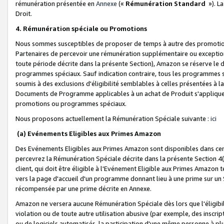
rémunération présentée en
Annexe
(«
Rémunération Standard
»). L
Droit.
4. Rémunération spéciale ou Promotions
Nous sommes susceptibles de proposer de temps à autre des promotion
Partenaires de percevoir une rémunération supplémentaire ou exceptio
toute période décrite dans la présente Section), Amazon se réserve le
programmes spéciaux. Sauf indication contraire, tous les programmes s
soumis à des exclusions d'éligibilité semblables à celles présentées à 
Documents de Programme applicables à un achat de Produit s'appliquera
promotions ou programmes spéciaux.
Nous proposons actuellement la Rémunération Spéciale suivante :
ici
(a) Evénements Eligibles aux Primes Amazon
Des Evénements Eligibles aux Primes Amazon sont disponibles dans cer
percevrez la Rémunération Spéciale décrite dans la présente Section 4(
client, qui doit être éligible à l'Evénement Eligible aux Primes Amazon te
vers la page d'accueil d'un programme donnant lieu à une prime sur un Si
récompensée par une prime décrite en Annexe.
Amazon ne versera aucune Rémunération Spéciale dès lors que l'éligibi
violation ou de toute autre utilisation abusive (par exemple, des inscrip
ou de logiciels automatisés, la participation d'une même personne à p