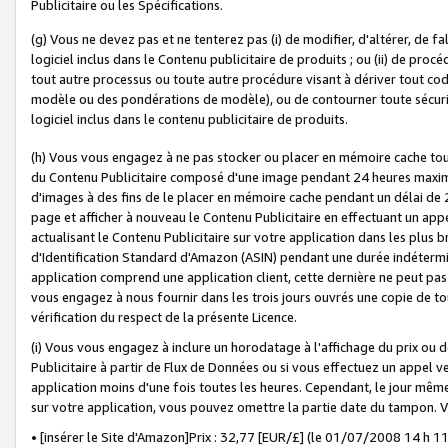
Publicitaire ou les Spécifications.
(g) Vous ne devez pas et ne tenterez pas (i) de modifier, d'altérer, de f
logiciel inclus dans le Contenu publicitaire de produits ; ou (ii) de proc
tout autre processus ou toute autre procédure visant à dériver tout c
modèle ou des pondérations de modèle), ou de contourner toute sécurité a
logiciel inclus dans le contenu publicitaire de produits.
(h) Vous vous engagez à ne pas stocker ou placer en mémoire cache tou
du Contenu Publicitaire composé d'une image pendant 24 heures maxim
d'images à des fins de le placer en mémoire cache pendant un délai de
page et afficher à nouveau le Contenu Publicitaire en effectuant un app
actualisant le Contenu Publicitaire sur votre application dans les plus 
d'Identification Standard d'Amazon (ASIN) pendant une durée indéterminé
application comprend une application client, cette dernière ne peut pa
vous engagez à nous fournir dans les trois jours ouvrés une copie de tou
vérification du respect de la présente Licence.
(i) Vous vous engagez à inclure un horodatage à l'affichage du prix ou 
Publicitaire à partir de Flux de Données ou si vous effectuez un appel ve
application moins d'une fois toutes les heures. Cependant, le jour même
sur votre application, vous pouvez omettre la partie date du tampon.
• [insérer le Site d'Amazon]Prix : 32,77 [EUR/£] (le 01/07/2008 14 h 11 