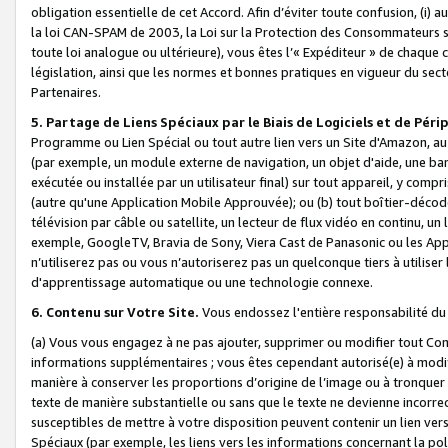
obligation essentielle de cet Accord. Afin d’éviter toute confusion, (i) a
la loi CAN-SPAM de 2003, la Loi sur la Protection des Consommateurs s
toute loi analogue ou ultérieure), vous êtes l’« Expéditeur » de chaque 
législation, ainsi que les normes et bonnes pratiques en vigueur du s
Partenaires.
5. Partage de Liens Spéciaux par le Biais de Logiciels et de Pér
Programme ou Lien Spécial ou tout autre lien vers un Site d'Amazon, au su
(par exemple, un module externe de navigation, un objet d'aide, une ba
exécutée ou installée par un utilisateur final) sur tout appareil, y comp
(autre qu'une Application Mobile Approuvée); ou (b) tout boîtier-décod
télévision par câble ou satellite, un lecteur de flux vidéo en continu, un
exemple, GoogleTV, Bravia de Sony, Viera Cast de Panasonic ou les Appli
n’utiliserez pas ou vous n’autoriserez pas un quelconque tiers à utili
d'apprentissage automatique ou une technologie connexe.
6. Contenu sur Votre Site.
Vous endossez l'entière responsabilité du
(a) Vous vous engagez à ne pas ajouter, supprimer ou modifier tout Co
informations supplémentaires ; vous êtes cependant autorisé(e) à modi
manière à conserver les proportions d’origine de l’image ou à tronquer
texte de manière substantielle ou sans que le texte ne devienne incorr
susceptibles de mettre à votre disposition peuvent contenir un lien ver
Spéciaux (par exemple, les liens vers les informations concernant la poli