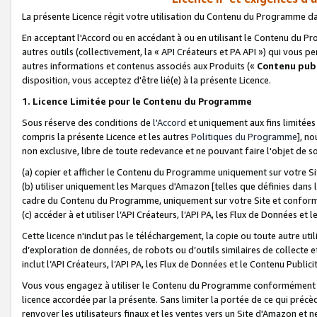
La présente Licence régit votre utilisation du Contenu du Programme d
En acceptant l'Accord ou en accédant à ou en utilisant le Contenu du P
autres outils (collectivement, la «
API Créateurs et PA API
») qui vous pe
autres informations et contenus associés aux Produits («
Contenu publ
disposition, vous acceptez d'être lié(e) à la présente Licence.
1. Licence Limitée pour le Contenu du Programme
Sous réserve des conditions de
l'Accord
et uniquement aux fins limitées
compris la présente Licence et les autres
Politiques du Programme
], n
non exclusive, libre de toute redevance et ne pouvant faire l'objet de so
(a) copier et afficher le Contenu du Programme uniquement sur votre Si
(b) utiliser uniquement les Marques d'Amazon [telles que définies dans 
cadre du Contenu du Programme, uniquement sur votre Site et confo
(c) accéder à et utiliser l’API Créateurs, l’API PA, les Flux de Données e
Cette licence n'inclut pas le téléchargement, la copie ou toute autre util
d’exploration de données, de robots ou d’outils similaires de collecte
inclut l’API Créateurs, l’API PA, les Flux de Données et le Contenu Publici
Vous vous engagez à utiliser le Contenu du Programme conformément a
licence accordée par la présente. Sans limiter la portée de ce qui pré
renvoyer les utilisateurs finaux et les ventes vers un Site d'Amazon et