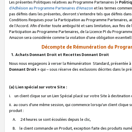
Les présentes Politiques relatives au Programme Partenaires («
Politi
d’Adhésion au Programme Partenaires d'Amazon
et les termes commenç
pas définis dans les présentes, devront s'entendre tels que définis dans 
Conditions Requises pour la Participation au Programme Partenaires, ai
de l'Accord. Afin d’éviter toute ambiguïté et sans limitation, aux fins de
Participation au Programme Partenaires, de la Licence PI du Programme 
Amazon sera considérée comme la violation d’une obligation essentielle
Décompte de Rémunération du Program
1. Achats Donnant Droit et Recettes Donnant Droit
Nous nous engageons à verser la Rémunération Standard, présentée à l
Donnant Droit
» qui – sous réserve des exclusions décrites dans le p
(a) Lien spécial sur votre Site :
i. un client clique sur un Lien Spécial placé sur votre Site à destination
ii. au cours d'une même session, qui commence lorsqu'un client clique s
produit :
A. 24 heures se sont écoulées depuis le clic,
B. le client commande un Produit, exception faite des produits numéri