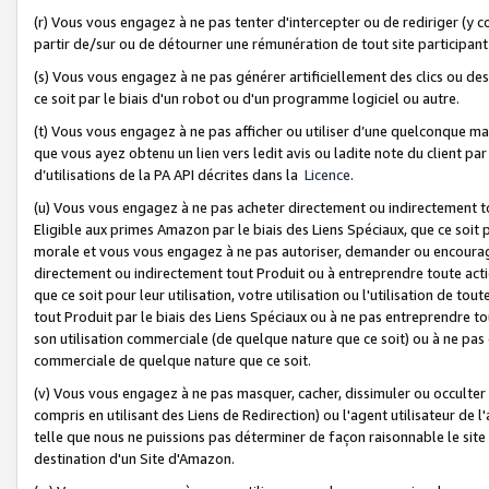
(r) Vous vous engagez à ne pas tenter d'intercepter ou de rediriger (y comp
partir de/sur ou de détourner une rémunération de tout site participa
(s) Vous vous engagez à ne pas générer artificiellement des clics ou de
ce soit par le biais d'un robot ou d'un programme logiciel ou autre.
(t) Vous vous engagez à ne pas afficher ou utiliser d’une quelconque man
que vous ayez obtenu un lien vers ledit avis ou ladite note du client par
d’utilisations de la PA API décrites dans la
Licence
.
(u) Vous vous engagez à ne pas acheter directement ou indirectement t
Eligible aux primes Amazon par le biais des Liens Spéciaux, que ce soit 
morale et vous vous engagez à ne pas autoriser, demander ou encourager
directement ou indirectement tout Produit ou à entreprendre toute acti
que ce soit pour leur utilisation, votre utilisation ou l'utilisation de
tout Produit par le biais des Liens Spéciaux ou à ne pas entreprendre t
son utilisation commerciale (de quelque nature que ce soit) ou à ne pas o
commerciale de quelque nature que ce soit.
(v) Vous vous engagez à ne pas masquer, cacher, dissimuler ou occulter 
compris en utilisant des Liens de Redirection) ou l'agent utilisateur de 
telle que nous ne puissions pas déterminer de façon raisonnable le site ou
destination d'un Site d'Amazon.