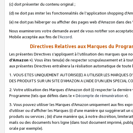
(c) doit présenter du contenu original ;
(d) ne doit pas imiter les fonctionnalités de l'application shopping d'Am
(e) ne doit pas héberger ou afficher des pages web d'Amazon dans de
Nous examinerons votre demande avant de vous notifier son acceptatio
Mobile acceptée aux fins de l'
Accord
.
Directives Relatives aux Marques du Progra
Les présentes Directives s'appliquent à l'utilisation des marques que
d'Amazon
»). Vous êtes tenu(e) de respecter scrupuleusement et à tou
aux présentes Directives entraînera la résiliation automatique de toute
1. VOUS ETES UNIQUEMENT AUTORISE(E) A UTILISER LES MARQUES D'
DES PRODUITS SUR UN SITE D'AMAZON A L'AIDE D'UN LIEN SPECIAL 
2. Votre utilisation des Marques d'Amazon doit (i) respecter la dernière
Programme (tels que définis dans le «
Décompte de rémunération
»).
3. Vous pouvez utiliser les Marques d'Amazon uniquement aux fins expr
d'utiliser ou d'afficher les Marques (i) d’une manière qui suggérerait un
produits ou services ; (iii) d’une manière qui, à notre discrétion, limit
mails ou des documents hors ligne (dans tout document imprimé, publip
orale par exemple).