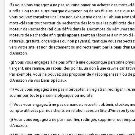
(f) Vous vous engagez à ne pas soumissionner ou acheter des mots-clés,
Kindle » ou toute autre marque d'Amazon ou de ses filiales, ainsi que t
vous pouvez consulter une liste non exhaustive dans le Tableau Non Ex
mots-clés sur tout Moteur de Recherche dès lors que les publicités de 
Moteur de Recherche (tel que défini dans le
Décompte de Rémunératio
Moteurs de Recherche afin qu'ils apparaissent en réponse à un mot-clé o
naturels, gratuits, organiques ou non payants), tant que vous respectez 
vers votre site, et non directement ou indirectement, par le biais d'un Li
d'Amazon.
(g) Vous vous engagez à ne pas offrir à une quelconque personne physi
l'argent, une remise, un rabais, des points, un don à une œuvre caritativ
Par exemple, vous ne pouvez pas proposer de « récompenses » ou de p
d'Amazon via vos Liens Spéciaux.
(h) Vous vous engagez à ne pas intercepter, enregistrer, rediriger, lire
soumis par toute personne physique ou morale.
(i) Vous vous engagez à ne pas demander, recueillir, obtenir, stocker, 
compte utilisées par nos clients en relation avec un Site d'Amazon (y c
(j) Vous vous engagez à ne pas modifier, rediriger, supprimer ou rempla
d'Amazon.
(k) Vous vous engagez à ne pas passer une quelconque commande ou init