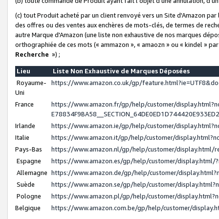
(b) toute commande de Produit ayant fait l'objet d'une annulation, d'u
(c) tout Produit acheté par un client renvoyé vers un Site d'Amazon par
des offres ou des ventes aux enchères de mots-clés, de termes de reche
autre Marque d'Amazon (une liste non exhaustive de nos marques déposée
orthographiée de ces mots (« ammazon », « amaozn » ou « kindel » par
Recherche
») ;
Lieu
Liste Non Exhaustive de Marques Déposées
Royaume-
https://www.amazon.co.uk/gp/feature.html?ie=UTF8&
Uni
France
https://www.amazon.fr/gp/help/customer/display.ht
E78834F9BA58__SECTION_64DE0ED1D744420E933ED
Irlande
https://www.amazon.ie/gp/help/customer/display.htm
Italie
https://www.amazon.it/gp/help/customer/display.html
Pays-Bas
https://www.amazon.nl/gp/help/customer/display.html
Espagne
https://www.amazon.es/gp/help/customer/display.html
Allemagne
https://www.amazon.de/gp/help/customer/display.htm
Suède
https://www.amazon.se/gp/help/customer/display.htm
Pologne
https://www.amazon.pl/gp/help/customer/display.html
Belgique
https://www.amazon.com.be/gp/help/customer/displa