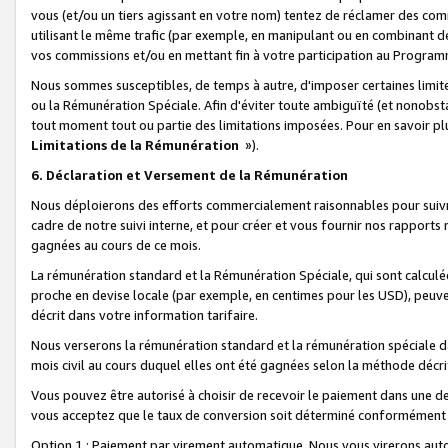
vous (et/ou un tiers agissant en votre nom) tentez de réclamer des c
utilisant le même trafic (par exemple, en manipulant ou en combinant 
vos commissions et/ou en mettant fin à votre participation au Progra
Nous sommes susceptibles, de temps à autre, d'imposer certaines limit
ou la Rémunération Spéciale. Afin d'éviter toute ambiguïté (et nonobst
tout moment tout ou partie des limitations imposées. Pour en savoir plus
Limitations de la Rémunération
»).
6. Déclaration et Versement de la Rémunération
Nous déploierons des efforts commercialement raisonnables pour suivr
cadre de notre suivi interne, et pour créer et vous fournir nos rapport
gagnées au cours de ce mois.
La rémunération standard et la Rémunération Spéciale, qui sont calcul
proche en devise locale (par exemple, en centimes pour les USD), peuve
décrit dans votre information tarifaire.
Nous verserons la rémunération standard et la rémunération spéciale da
mois civil au cours duquel elles ont été gagnées selon la méthode décr
Vous pouvez être autorisé à choisir de recevoir le paiement dans une dev
vous acceptez que le taux de conversion soit déterminé conformément
Option 1 : Paiement par virement automatique.
Nous vous virerons aut