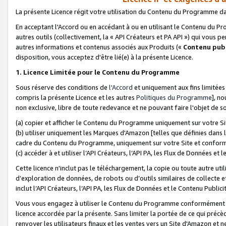
La présente Licence régit votre utilisation du Contenu du Programme d
En acceptant l'Accord ou en accédant à ou en utilisant le Contenu du P
autres outils (collectivement, la «
API Créateurs et PA API
») qui vous pe
autres informations et contenus associés aux Produits («
Contenu publ
disposition, vous acceptez d'être lié(e) à la présente Licence.
1. Licence Limitée pour le Contenu du Programme
Sous réserve des conditions de
l'Accord
et uniquement aux fins limitées
compris la présente Licence et les autres
Politiques du Programme
], n
non exclusive, libre de toute redevance et ne pouvant faire l'objet de so
(a) copier et afficher le Contenu du Programme uniquement sur votre Si
(b) utiliser uniquement les Marques d'Amazon [telles que définies dans 
cadre du Contenu du Programme, uniquement sur votre Site et confo
(c) accéder à et utiliser l’API Créateurs, l’API PA, les Flux de Données e
Cette licence n'inclut pas le téléchargement, la copie ou toute autre util
d’exploration de données, de robots ou d’outils similaires de collecte
inclut l’API Créateurs, l’API PA, les Flux de Données et le Contenu Publici
Vous vous engagez à utiliser le Contenu du Programme conformément a
licence accordée par la présente. Sans limiter la portée de ce qui pré
renvoyer les utilisateurs finaux et les ventes vers un Site d'Amazon et