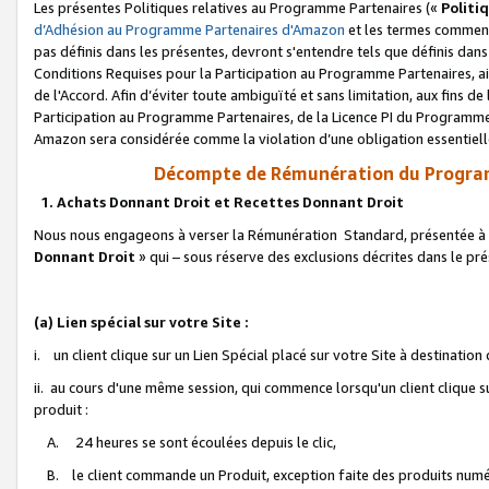
Les présentes Politiques relatives au Programme Partenaires («
Politi
d’Adhésion au Programme Partenaires d'Amazon
et les termes commenç
pas définis dans les présentes, devront s'entendre tels que définis dans 
Conditions Requises pour la Participation au Programme Partenaires, ai
de l'Accord. Afin d’éviter toute ambiguïté et sans limitation, aux fins de
Participation au Programme Partenaires, de la Licence PI du Programme 
Amazon sera considérée comme la violation d’une obligation essentielle
Décompte de Rémunération du Program
1. Achats Donnant Droit et Recettes Donnant Droit
Nous nous engageons à verser la Rémunération Standard, présentée à l
Donnant Droit
» qui – sous réserve des exclusions décrites dans le p
(a) Lien spécial sur votre Site :
i. un client clique sur un Lien Spécial placé sur votre Site à destination
ii. au cours d'une même session, qui commence lorsqu'un client clique s
produit :
A. 24 heures se sont écoulées depuis le clic,
B. le client commande un Produit, exception faite des produits numéri