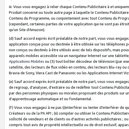
iii. Vous vous engagez à relier chaque Contenu Publicitaire à et uniqu
Produit concerné ou toute autre page à laquelle le Contenu Publicitaire
Contenu du Programme, ou conjointement avec tout Contenu du Programm
(cependant, certaines parties de votre application qui ne sont pas étroi
qu'un Site d'Amazon).
(d) Sauf accord exprès écrit préalable de notre part, vous vous engagez à
application conçue pour ou destinée à être utilisée sur les téléphones p
non conçus ou destinés à être utilisés avec de tels dispositifs, mais pouv
appareils mobiles accessible via un navigateur Internet sur une tablett
Applications Mobiles
ou (3) tout boîtier décodeur de télévision (par ex
satellite, des lecteurs de flux vidéo en continu, des lecteurs Blu-ray o
Bravia de Sony, Viera Cast de Panasonic ou les Applications Internet Viz
(e) Sauf accord exprès écrit préalable de notre part, vous vous engagez 
de regroup, d'analyser, d'extraire ou de redéfinir tout Contenu Publicitai
par des personnes physiques ou morales proposant des produits sur un
d’apprentissage automatique et ou fondamental.
(f) Vous vous engagez à ne pas (i)interférer ou tenter d'interférer de 
Créateurs ou de la PA API ; (ii) compiler ou utiliser le Contenu Publicita
sollicité de vendeurs et de clients ou d'autres activités publicitaires ; ou (
compris tout avis de propriété intellectuelle ou de droit exclusif, appar