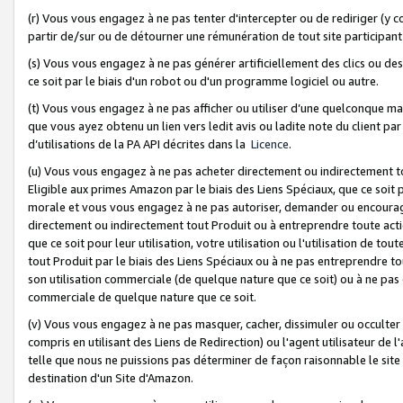
(r) Vous vous engagez à ne pas tenter d'intercepter ou de rediriger (y comp
partir de/sur ou de détourner une rémunération de tout site participa
(s) Vous vous engagez à ne pas générer artificiellement des clics ou de
ce soit par le biais d'un robot ou d'un programme logiciel ou autre.
(t) Vous vous engagez à ne pas afficher ou utiliser d’une quelconque man
que vous ayez obtenu un lien vers ledit avis ou ladite note du client par
d’utilisations de la PA API décrites dans la
Licence
.
(u) Vous vous engagez à ne pas acheter directement ou indirectement t
Eligible aux primes Amazon par le biais des Liens Spéciaux, que ce soit 
morale et vous vous engagez à ne pas autoriser, demander ou encourager
directement ou indirectement tout Produit ou à entreprendre toute acti
que ce soit pour leur utilisation, votre utilisation ou l'utilisation de
tout Produit par le biais des Liens Spéciaux ou à ne pas entreprendre t
son utilisation commerciale (de quelque nature que ce soit) ou à ne pas o
commerciale de quelque nature que ce soit.
(v) Vous vous engagez à ne pas masquer, cacher, dissimuler ou occulter 
compris en utilisant des Liens de Redirection) ou l'agent utilisateur de 
telle que nous ne puissions pas déterminer de façon raisonnable le site ou
destination d'un Site d'Amazon.