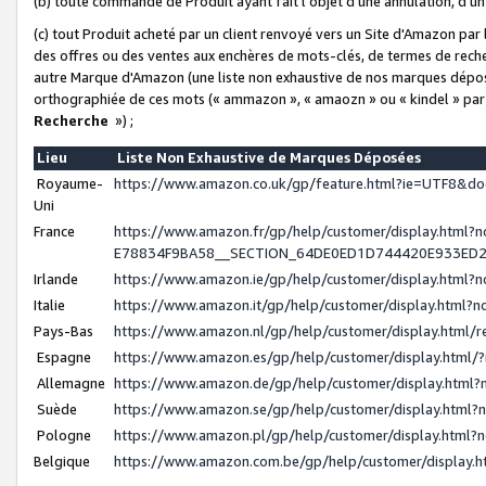
(b) toute commande de Produit ayant fait l'objet d'une annulation, d'u
(c) tout Produit acheté par un client renvoyé vers un Site d'Amazon par
des offres ou des ventes aux enchères de mots-clés, de termes de reche
autre Marque d'Amazon (une liste non exhaustive de nos marques déposée
orthographiée de ces mots (« ammazon », « amaozn » ou « kindel » par
Recherche
») ;
Lieu
Liste Non Exhaustive de Marques Déposées
Royaume-
https://www.amazon.co.uk/gp/feature.html?ie=UTF8&
Uni
France
https://www.amazon.fr/gp/help/customer/display.ht
E78834F9BA58__SECTION_64DE0ED1D744420E933ED
Irlande
https://www.amazon.ie/gp/help/customer/display.htm
Italie
https://www.amazon.it/gp/help/customer/display.html
Pays-Bas
https://www.amazon.nl/gp/help/customer/display.html
Espagne
https://www.amazon.es/gp/help/customer/display.html
Allemagne
https://www.amazon.de/gp/help/customer/display.htm
Suède
https://www.amazon.se/gp/help/customer/display.htm
Pologne
https://www.amazon.pl/gp/help/customer/display.html
Belgique
https://www.amazon.com.be/gp/help/customer/displa