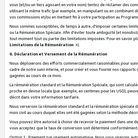
vous (et/ou un tiers agissant en votre nom) tentez de réclamer des c
utilisant le même trafic (par exemple, en manipulant ou en combinant 
vos commissions et/ou en mettant fin à votre participation au Progra
Nous sommes susceptibles, de temps à autre, d'imposer certaines limit
ou la Rémunération Spéciale. Afin d'éviter toute ambiguïté (et nonobst
tout moment tout ou partie des limitations imposées. Pour en savoir plus
Limitations de la Rémunération
»).
6. Déclaration et Versement de la Rémunération
Nous déploierons des efforts commercialement raisonnables pour suivr
cadre de notre suivi interne, et pour créer et vous fournir nos rapport
gagnées au cours de ce mois.
La rémunération standard et la Rémunération Spéciale, qui sont calcul
proche en devise locale (par exemple, en centimes pour les USD), peuve
décrit dans votre information tarifaire.
Nous verserons la rémunération standard et la rémunération spéciale da
mois civil au cours duquel elles ont été gagnées selon la méthode décr
Vous pouvez être autorisé à choisir de recevoir le paiement dans une dev
vous acceptez que le taux de conversion soit déterminé conformément
Option 1 : Paiement par virement automatique.
Nous vous virerons aut