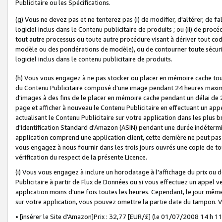
Publicitaire ou les Spécifications.
(g) Vous ne devez pas et ne tenterez pas (i) de modifier, d'altérer, de f
logiciel inclus dans le Contenu publicitaire de produits ; ou (ii) de proc
tout autre processus ou toute autre procédure visant à dériver tout c
modèle ou des pondérations de modèle), ou de contourner toute sécurité a
logiciel inclus dans le contenu publicitaire de produits.
(h) Vous vous engagez à ne pas stocker ou placer en mémoire cache tou
du Contenu Publicitaire composé d'une image pendant 24 heures maxim
d'images à des fins de le placer en mémoire cache pendant un délai de
page et afficher à nouveau le Contenu Publicitaire en effectuant un app
actualisant le Contenu Publicitaire sur votre application dans les plus 
d'Identification Standard d'Amazon (ASIN) pendant une durée indéterminé
application comprend une application client, cette dernière ne peut pa
vous engagez à nous fournir dans les trois jours ouvrés une copie de tou
vérification du respect de la présente Licence.
(i) Vous vous engagez à inclure un horodatage à l'affichage du prix ou 
Publicitaire à partir de Flux de Données ou si vous effectuez un appel ve
application moins d'une fois toutes les heures. Cependant, le jour même
sur votre application, vous pouvez omettre la partie date du tampon.
• [insérer le Site d'Amazon]Prix : 32,77 [EUR/£] (le 01/07/2008 14 h 11 