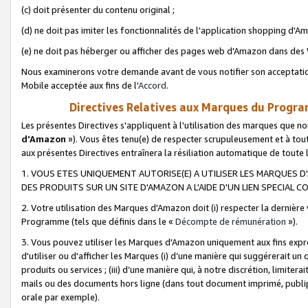
(c) doit présenter du contenu original ;
(d) ne doit pas imiter les fonctionnalités de l'application shopping d'Am
(e) ne doit pas héberger ou afficher des pages web d'Amazon dans de
Nous examinerons votre demande avant de vous notifier son acceptatio
Mobile acceptée aux fins de l'
Accord
.
Directives Relatives aux Marques du Progra
Les présentes Directives s'appliquent à l'utilisation des marques que
d'Amazon
»). Vous êtes tenu(e) de respecter scrupuleusement et à tou
aux présentes Directives entraînera la résiliation automatique de toute
1. VOUS ETES UNIQUEMENT AUTORISE(E) A UTILISER LES MARQUES D'
DES PRODUITS SUR UN SITE D'AMAZON A L'AIDE D'UN LIEN SPECIAL 
2. Votre utilisation des Marques d'Amazon doit (i) respecter la dernière
Programme (tels que définis dans le «
Décompte de rémunération
»).
3. Vous pouvez utiliser les Marques d'Amazon uniquement aux fins expr
d'utiliser ou d'afficher les Marques (i) d’une manière qui suggérerait un
produits ou services ; (iii) d’une manière qui, à notre discrétion, limit
mails ou des documents hors ligne (dans tout document imprimé, publip
orale par exemple).