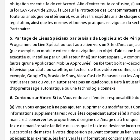
obligation essentielle de cet Accord. Afin d’éviter toute confusion, (i) a
la loi CAN-SPAM de 2003, la Loi sur la Protection des Consommateurs s
toute loi analogue ou ultérieure), vous êtes l’« Expéditeur » de chaque 
législation, ainsi que les normes et bonnes pratiques en vigueur du s
Partenaires.
5. Partage de Liens Spéciaux par le Biais de Logiciels et de Pér
Programme ou Lien Spécial ou tout autre lien vers un Site d'Amazon, au su
(par exemple, un module externe de navigation, un objet d'aide, une ba
exécutée ou installée par un utilisateur final) sur tout appareil, y comp
(autre qu'une Application Mobile Approuvée); ou (b) tout boîtier-décod
télévision par câble ou satellite, un lecteur de flux vidéo en continu, un
exemple, GoogleTV, Bravia de Sony, Viera Cast de Panasonic ou les Appli
n’utiliserez pas ou vous n’autoriserez pas un quelconque tiers à utili
d'apprentissage automatique ou une technologie connexe.
6. Contenu sur Votre Site.
Vous endossez l'entière responsabilité du
(a) Vous vous engagez à ne pas ajouter, supprimer ou modifier tout Co
informations supplémentaires ; vous êtes cependant autorisé(e) à modi
manière à conserver les proportions d’origine de l’image ou à tronquer
texte de manière substantielle ou sans que le texte ne devienne incorr
susceptibles de mettre à votre disposition peuvent contenir un lien ver
Spéciaux (par exemple, les liens vers les informations concernant la poli