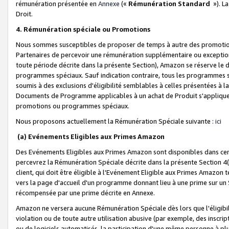
rémunération présentée en
Annexe
(«
Rémunération Standard
»). L
Droit.
4. Rémunération spéciale ou Promotions
Nous sommes susceptibles de proposer de temps à autre des promotion
Partenaires de percevoir une rémunération supplémentaire ou exceptio
toute période décrite dans la présente Section), Amazon se réserve le
programmes spéciaux. Sauf indication contraire, tous les programmes s
soumis à des exclusions d'éligibilité semblables à celles présentées à 
Documents de Programme applicables à un achat de Produit s'appliquera
promotions ou programmes spéciaux.
Nous proposons actuellement la Rémunération Spéciale suivante :
ici
(a) Evénements Eligibles aux Primes Amazon
Des Evénements Eligibles aux Primes Amazon sont disponibles dans cer
percevrez la Rémunération Spéciale décrite dans la présente Section 4(
client, qui doit être éligible à l'Evénement Eligible aux Primes Amazon te
vers la page d'accueil d'un programme donnant lieu à une prime sur un Si
récompensée par une prime décrite en Annexe.
Amazon ne versera aucune Rémunération Spéciale dès lors que l'éligibi
violation ou de toute autre utilisation abusive (par exemple, des inscrip
ou de logiciels automatisés, la participation d'une même personne à p