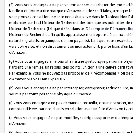
(f) Vous vous engagez à ne pas soumissionner ou acheter des mots-clés,
Kindle » ou toute autre marque d'Amazon ou de ses filiales, ainsi que t
vous pouvez consulter une liste non exhaustive dans le Tableau Non Ex
mots-clés sur tout Moteur de Recherche dès lors que les publicités de 
Moteur de Recherche (tel que défini dans le
Décompte de Rémunératio
Moteurs de Recherche afin qu'ils apparaissent en réponse à un mot-clé o
naturels, gratuits, organiques ou non payants), tant que vous respectez 
vers votre site, et non directement ou indirectement, par le biais d'un Li
d'Amazon.
(g) Vous vous engagez à ne pas offrir à une quelconque personne physi
l'argent, une remise, un rabais, des points, un don à une œuvre caritativ
Par exemple, vous ne pouvez pas proposer de « récompenses » ou de p
d'Amazon via vos Liens Spéciaux.
(h) Vous vous engagez à ne pas intercepter, enregistrer, rediriger, lire
soumis par toute personne physique ou morale.
(i) Vous vous engagez à ne pas demander, recueillir, obtenir, stocker, 
compte utilisées par nos clients en relation avec un Site d'Amazon (y c
(j) Vous vous engagez à ne pas modifier, rediriger, supprimer ou rempla
d'Amazon.
(k) Vous vous engagez à ne pas passer une quelconque commande ou init