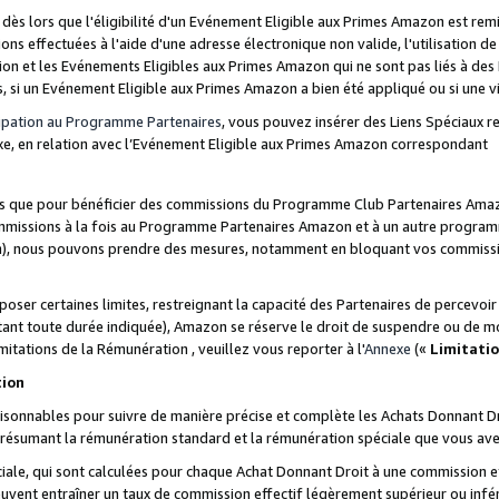
s lors que l'éligibilité d'un Evénement Eligible aux Primes Amazon est remis
ions effectuées à l'aide d'une adresse électronique non valide, l'utilisation d
on et les Evénements Eligibles aux Primes Amazon qui ne sont pas liés à des 
s, si un Evénement Eligible aux Primes Amazon a bien été appliqué ou si une vio
cipation au Programme Partenaires
, vous pouvez insérer des Liens Spéciaux 
xe, en relation avec l’Evénement Eligible aux Primes Amazon correspondant
sées que pour bénéficier des commissions du Programme Club Partenaires Amaz
mmissions à la fois au Programme Partenaires Amazon et à un autre programme
on), nous pouvons prendre des mesures, notamment en bloquant vos commission
oser certaines limites, restreignant la capacité des Partenaires de percevo
stant toute durée indiquée), Amazon se réserve le droit de suspendre ou de m
mitations de la Rémunération , veuillez vous reporter à l'
Annexe
(«
Limitati
tion
sonnables pour suivre de manière précise et complète les Achats Donnant Dro
ts résumant la rémunération standard et la rémunération spéciale que vous av
ale, qui sont calculées pour chaque Achat Donnant Droit à une commission e
uvent entraîner un taux de commission effectif légèrement supérieur ou infér