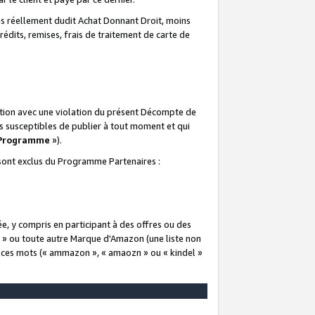
 réellement dudit Achat Donnant Droit, moins
rédits, remises, frais de traitement de carte de
elation avec une violation du présent Décompte de
s susceptibles de publier à tout moment et qui
 Programme
»).
t sont exclus du Programme Partenaires :
e, y compris en participant à des offres ou des
e » ou toute autre Marque d'Amazon (une liste non
e ces mots (« ammazon », « amaozn » ou « kindel »