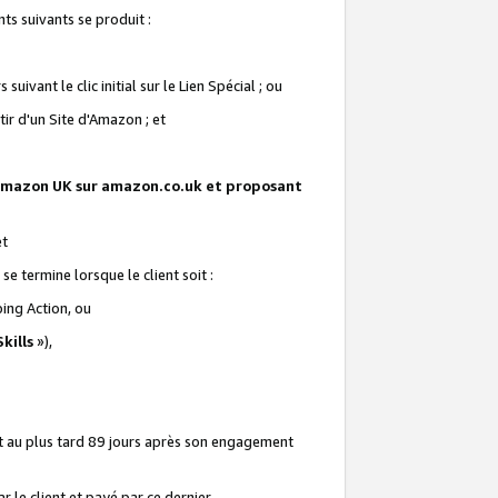
ts suivants se produit :
vant le clic initial sur le Lien Spécial ; ou
ir d'un Site d'Amazon ; et
te Amazon UK sur amazon.co.uk et proposant
et
e termine lorsque le client soit :
ping Action, ou
kills
»),
it au plus tard 89 jours après son engagement
 le client et payé par ce dernier.