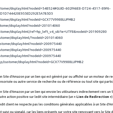
ustomer/display.html?nodeId=548524#GUID-602FA6E8-D724-4317-89F6-
ED1D744420E933ED292E5A7B3D3
ustomer/display.html?nodeId=GCX77V9988LUPMB2
stomer/display.html?nodeId=201014060
ustomer/display.html/ref=hp_left_v4_sib?ie=UTF8&nodeId=201909280
ustomer/display.html/?nodeId=201014060
ustomer/display.html?nodeId=200975440
ustomer/display.html?nodeId=200975440
ustomer/display.html?nodeId=200975440
elp/customer/display.html?nodeId=GCX77V9988LUPMB2
 un Site d'Amazon par un lien qui est généré par ou affiché sur un moteur de 
onsorisée ou autre service de recherche ou de référence ou tout site qui part
un Site d'Amazon par un lien qui envoie les utilisateurs indirectement vers un 
autre action positive sur ledit site intermédiaire (un «
Lien de Redirection
»)
 ledit client ne respecte pas les conditions générales applicables à un Site d'
t suivi ou signalé, car les liens présents sur votre site renvoyant vers le Si