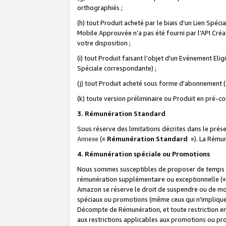
orthographiés ;
(h) tout Produit acheté par le biais d’un Lien Spéc
Mobile Approuvée n’a pas été fourni par l’API Créat
votre disposition ;
(i) tout Produit faisant l'objet d'un Evénement El
Spéciale correspondante) ;
(j) tout Produit acheté sous forme d'abonnement (s
(k) toute version préliminaire ou Produit en pré-c
3. Rémunération Standard
Sous réserve des limitations décrites dans le pré
Annexe
(«
Rémunération Standard
»). La Rému
4. Rémunération spéciale ou Promotions
Nous sommes susceptibles de proposer de temps à
rémunération supplémentaire ou exceptionnelle (
Amazon se réserve le droit de suspendre ou de mo
spéciaux ou promotions (même ceux qui n'impliquent
Décompte de Rémunération, et toute restriction e
aux restrictions applicables aux promotions ou p