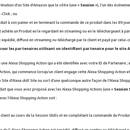
stination d'un Site d'Amazon que le vôtre (une «
Session
»), l'un des événemen
Click ; ou
it à son panier et en terminant la commande de ce produit dans les 89 jours sui
achète un Produit en le regardant en streaming ou en le téléchargeant à part
st expédié, diffusé en streaming ou téléchargé par le client et payé par celui-ci
 pour les partenaires utilisant un identifiant partenaire pour le si
ge une Alexa Shopping Action qui a été identifiée avec votre ID de Partenaire ; 
Action, qui commence lorsqu'un client engage cette Alexa Shopping Action et s
 Site d'Alexa skill Site ou sort d'une quelconque autre façon de l'Alexa Shop
uit que vous avez proposé avec les Alexa Shopping Actions (une «
Session S
vec l'Alexa Shopping Action soit :
 client au cours de la Session Skills et en complétant la commande du Produ
 de l' Alexa Shopping Action est expédié, diffusé en continu ou téléchargé par