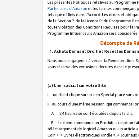
Les présentes Politiques relatives au Programme P
Partenaires d'Amazon
et les termes commençant pa
tels que définis dans l'Accord. Les droits et oblig
de la Section 3 de la Licence PI du Programme Parte
toute violation des Conditions Requises pour la Pa
Programme Influenceurs Amazon sera considérée co
Décompte de Ré
1. Achats Donnant Droit et Recettes Donnan
Nous nous engageons à verser la Rémunération Sta
sous réserve des exclusions décrites dans le prés
(a) Lien spécial sur votre Site :
i. un client clique sur un Lien Spécial placé sur vo
ii. au cours d'une même session, qui commence lorsq
A. 24 heures se sont écoulées depuis le clic,
B. le client commande un Produit, exception faite
téléchargement de logiciel Amazon ou un article «
Coin », « Livres électroniques Kindle », « Journaux