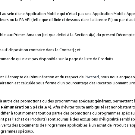
ial au sein d’une Application Mobile qui n’était pas une Application Mobile Ap
eurs ou la PA API (telle que définie ci dessous dans la Licence PI) ou par d’au
igible aux Primes Amazon (tel que défini à la Section 4(a) du présent Décomp
auf disposition contraire dans le Contrat) ; et
ommande qui n’est pas disponible sur la page de liste de Produits.
sent Décompte de Rémunération et du respect de l'
Accord
, nous nous engageo
nération est calculée sous forme d'un pourcentage des Recettes Donnant Dro
 autre des promotions ou des programmes spéciaux généraux, permettant à t
«
Rémunération Spéciale
»). Afin d'éviter toute ambiguïté (et nonobstant t
difier à tout moment tout ou partie des promotions ou programmes spéciaux.
 pas l'achat de Produits) sont soumis à des exclusions d'éligibilité semblabl
n vertu des Documents de Programme applicables à un achat de Produit s'app
rogrammes spéciaux.