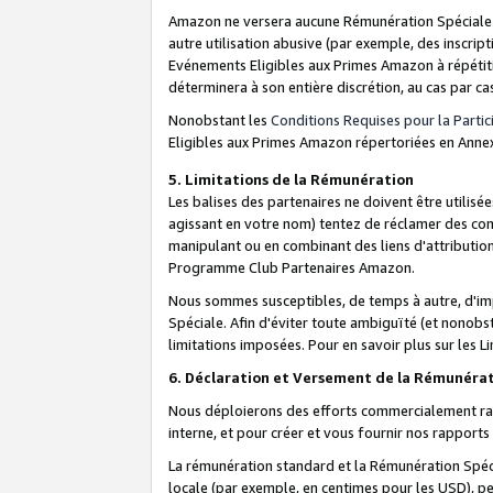
Amazon ne versera aucune Rémunération Spéciale dè
autre utilisation abusive (par exemple, des inscript
Evénements Eligibles aux Primes Amazon à répétiti
déterminera à son entière discrétion, au cas par ca
Nonobstant les
Conditions Requises pour la Parti
Eligibles aux Primes Amazon répertoriées en Anne
5. Limitations de la Rémunération
Les balises des partenaires ne doivent être utili
agissant en votre nom) tentez de réclamer des co
manipulant ou en combinant des liens d'attributi
Programme Club Partenaires Amazon.
Nous sommes susceptibles, de temps à autre, d'imp
Spéciale. Afin d'éviter toute ambiguïté (et nonob
limitations imposées. Pour en savoir plus sur les Li
6. Déclaration et Versement de la Rémunéra
Nous déploierons des efforts commercialement rai
interne, et pour créer et vous fournir nos rappor
La rémunération standard et la Rémunération Spéci
locale (par exemple, en centimes pour les USD), pe