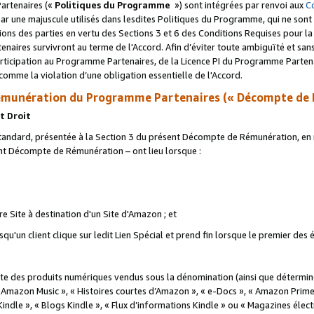
artenaires («
Politiques du Programme
») sont intégrées par renvoi aux
C
r une majuscule utilisés dans lesdites Politiques du Programme, qui ne sont 
ations des parties en vertu des Sections 3 et 6 des Conditions Requises pour l
naires survivront au terme de l'Accord. Afin d’éviter toute ambiguïté et sans l
rticipation au Programme Partenaires, de la Licence PI du Programme Partenai
mme la violation d’une obligation essentielle de l'Accord.
munération du Programme Partenaires (« Décompte de 
t Droit
ndard, présentée à la Section 3 du présent Décompte de Rémunération, en r
ent Décompte de Rémunération – ont lieu lorsque :
tre Site à destination d'un Site d'Amazon ; et
u'un client clique sur ledit Lien Spécial et prend fin lorsque le premier des
 des produits numériques vendus sous la dénomination (ainsi que déterminé 
 Amazon Music », « Histoires courtes d’Amazon », « e-Docs », « Amazon Prim
 Kindle », « Blogs Kindle », « Flux d’informations Kindle » ou « Magazines éle