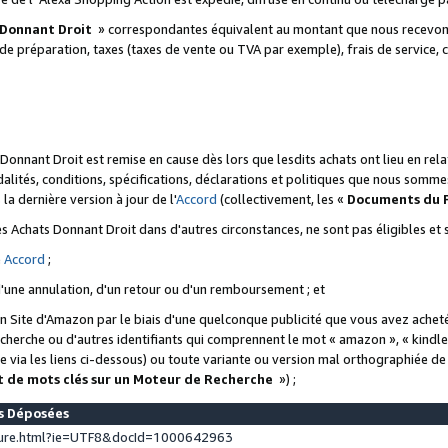
 Donnant Droit
» correspondantes équivalent au montant que nous recevons
 de préparation, taxes (taxes de vente ou TVA par exemple), frais de service, c
s Donnant Droit est remise en cause dès lors que lesdits achats ont lieu en r
lités, conditions, spécifications, déclarations et politiques que nous somme
a dernière version à jour de l'
Accord
(collectivement, les «
Documents du
 des Achats Donnant Droit dans d'autres circonstances, ne sont pas éligibles e
e
Accord
;
d'une annulation, d'un retour ou d'un remboursement ; et
 un Site d'Amazon par le biais d'une quelconque publicité que vous avez acheté
cherche ou d'autres identifiants qui comprennent le mot « amazon », « kindl
 via les liens ci-dessous) ou toute variante ou version mal orthographiée d
t de mots clés sur un Moteur de Recherche
») ;
es Déposées
ture.html?ie=UTF8&docId=1000642963