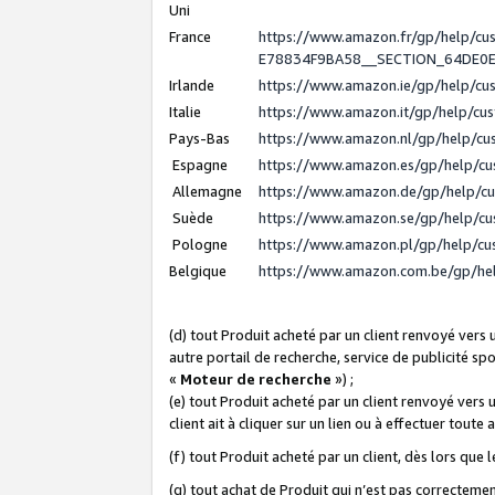
Uni
France
https://www.amazon.fr/gp/help/c
E78834F9BA58__SECTION_64DE0
Irlande
https://www.amazon.ie/gp/help/c
Italie
https://www.amazon.it/gp/help/cu
Pays-Bas
https://www.amazon.nl/gp/help/c
Espagne
https://www.amazon.es/gp/help/c
Allemagne
https://www.amazon.de/gp/help/c
Suède
https://www.amazon.se/gp/help/c
Pologne
https://www.amazon.pl/gp/help/c
Belgique
https://www.amazon.com.be/gp/h
(d) tout Produit acheté par un client renvoyé vers
autre portail de recherche, service de publicité sp
«
Moteur de recherche
») ;
(e) tout Produit acheté par un client renvoyé vers 
client ait à cliquer sur un lien ou à effectuer toute 
(f) tout Produit acheté par un client, dès lors que
(g) tout achat de Produit qui n’est pas correctemen