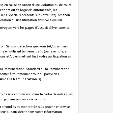
e en cause en raison d'une violation ou de toute
e robots ou de logiciels automatisés, les
Liens Spéciaux présents sur votre Site). Amazon
lation ou une utilisation abusive a eu lieu.
renvoyant vers les pages d'accueil d'Evénements
on. Si nous détectons que vous (et/ou un tiers
 en utilisant le même trafic (par exemple, en
s et/ou en mettant fin à votre participation au
ir la Rémunération Standard ou la Rémunération
odifier à tout moment tout ou partie des
ons de la Rémunération
»).
it à une commission dans le cadre de notre suivi
ez gagnées au cours de ce mois.
t arrondies au montant le plus proche en devise
ieur au taux décrit dans votre information