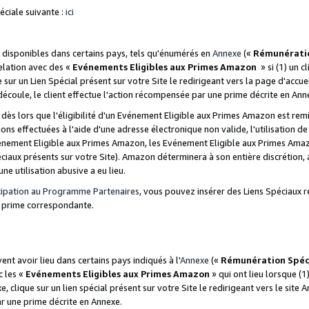
ciale suivante :
ici
disponibles dans certains pays, tels qu'énumérés en
Annexe
(«
Rémunérati
relation avec des «
Evénements Eligibles aux Primes Amazon
» si (1) un c
 sur un Lien Spécial présent sur votre Site le redirigeant vers la page d'acc
 découle, le client effectue l'action récompensée par une prime décrite en Ann
s lors que l'éligibilité d'un Evénement Eligible aux Primes Amazon est remis
ions effectuées à l'aide d'une adresse électronique non valide, l'utilisation d
nement Eligible aux Primes Amazon, les Evénement Eligible aux Primes Amazo
ciaux présents sur votre Site). Amazon déterminera à son entière discrétion, 
ne utilisation abusive a eu lieu.
cipation au Programme Partenaires
, vous pouvez insérer des Liens Spéciaux r
la prime correspondante.
t avoir lieu dans certains pays indiqués à l'
Annexe
(«
Rémunération Spéc
c les «
Evénements Eligibles aux Primes Amazon
» qui ont lieu lorsque (1)
 clique sur un lien spécial présent sur votre Site le redirigeant vers le site 
ar une prime décrite en Annexe.