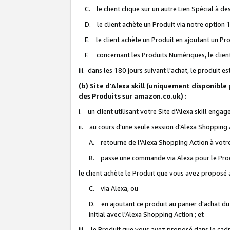
C. le client clique sur un autre Lien Spécial à de
D. le client achète un Produit via notre option 1-
E. le client achète un Produit en ajoutant un Produ
F. concernant les Produits Numériques, le client 
iii. dans les 180 jours suivant l'achat, le produit e
(b) Site d'Alexa skill (uniquement disponible
des Produits sur amazon.co.uk) :
i. un client utilisant votre Site d'Alexa skill enga
ii. au cours d'une seule session d'Alexa Shopping 
A. retourne de l'Alexa Shopping Action à votre
B. passe une commande via Alexa pour le Prod
le client achète le Produit que vous avez proposé a
C. via Alexa, ou
D. en ajoutant ce produit au panier d'achat du
initial avec l'Alexa Shopping Action ; et
iii. le Produit que vous avez proposé dans le cadre