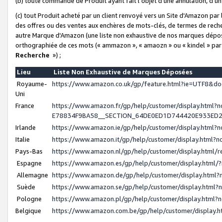
(b) toute commande de Produit ayant fait l'objet d'une annulation, d'u
(c) tout Produit acheté par un client renvoyé vers un Site d'Amazon par
des offres ou des ventes aux enchères de mots-clés, de termes de reche
autre Marque d'Amazon (une liste non exhaustive de nos marques déposée
orthographiée de ces mots (« ammazon », « amaozn » ou « kindel » par
Recherche
») ;
Lieu
Liste Non Exhaustive de Marques Déposées
Royaume-
https://www.amazon.co.uk/gp/feature.html?ie=UTF8&
Uni
France
https://www.amazon.fr/gp/help/customer/display.ht
E78834F9BA58__SECTION_64DE0ED1D744420E933ED
Irlande
https://www.amazon.ie/gp/help/customer/display.htm
Italie
https://www.amazon.it/gp/help/customer/display.html
Pays-Bas
https://www.amazon.nl/gp/help/customer/display.html
Espagne
https://www.amazon.es/gp/help/customer/display.html
Allemagne
https://www.amazon.de/gp/help/customer/display.htm
Suède
https://www.amazon.se/gp/help/customer/display.htm
Pologne
https://www.amazon.pl/gp/help/customer/display.html
Belgique
https://www.amazon.com.be/gp/help/customer/displa