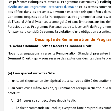
Les présentes Politiques relatives au Programme Partenaires («
Politi
d’Adhésion au Programme Partenaires d'Amazon
et les termes commenç
pas définis dans les présentes, devront s'entendre tels que définis dans 
Conditions Requises pour la Participation au Programme Partenaires, ai
de l'Accord. Afin d’éviter toute ambiguïté et sans limitation, aux fins de
Participation au Programme Partenaires, de la Licence PI du Programme 
Amazon sera considérée comme la violation d’une obligation essentielle
Décompte de Rémunération du Program
1. Achats Donnant Droit et Recettes Donnant Droit
Nous nous engageons à verser la Rémunération Standard, présentée à l
Donnant Droit
» qui – sous réserve des exclusions décrites dans le p
(a) Lien spécial sur votre Site :
i. un client clique sur un Lien Spécial placé sur votre Site à destination
ii. au cours d'une même session, qui commence lorsqu'un client clique s
produit :
A. 24 heures se sont écoulées depuis le clic,
B. le client commande un Produit, exception faite des produits numéri