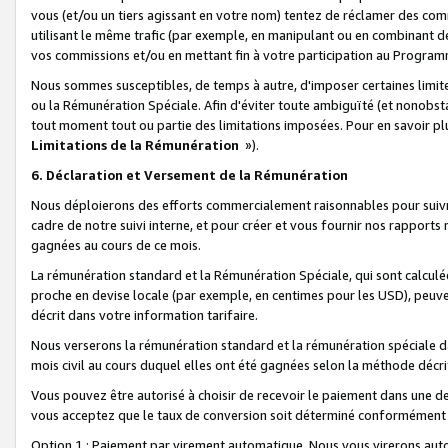
vous (et/ou un tiers agissant en votre nom) tentez de réclamer des c
utilisant le même trafic (par exemple, en manipulant ou en combinant 
vos commissions et/ou en mettant fin à votre participation au Progra
Nous sommes susceptibles, de temps à autre, d'imposer certaines limit
ou la Rémunération Spéciale. Afin d'éviter toute ambiguïté (et nonobst
tout moment tout ou partie des limitations imposées. Pour en savoir plus
Limitations de la Rémunération
»).
6. Déclaration et Versement de la Rémunération
Nous déploierons des efforts commercialement raisonnables pour suivr
cadre de notre suivi interne, et pour créer et vous fournir nos rapport
gagnées au cours de ce mois.
La rémunération standard et la Rémunération Spéciale, qui sont calcul
proche en devise locale (par exemple, en centimes pour les USD), peuve
décrit dans votre information tarifaire.
Nous verserons la rémunération standard et la rémunération spéciale da
mois civil au cours duquel elles ont été gagnées selon la méthode décr
Vous pouvez être autorisé à choisir de recevoir le paiement dans une dev
vous acceptez que le taux de conversion soit déterminé conformément
Option 1 : Paiement par virement automatique.
Nous vous virerons aut