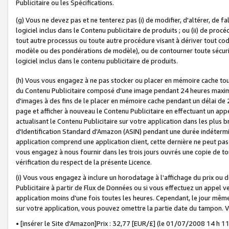
Publicitaire ou les Spécifications.
(g) Vous ne devez pas et ne tenterez pas (i) de modifier, d'altérer, de f
logiciel inclus dans le Contenu publicitaire de produits ; ou (ii) de proc
tout autre processus ou toute autre procédure visant à dériver tout c
modèle ou des pondérations de modèle), ou de contourner toute sécurité a
logiciel inclus dans le contenu publicitaire de produits.
(h) Vous vous engagez à ne pas stocker ou placer en mémoire cache tou
du Contenu Publicitaire composé d'une image pendant 24 heures maxim
d'images à des fins de le placer en mémoire cache pendant un délai de
page et afficher à nouveau le Contenu Publicitaire en effectuant un app
actualisant le Contenu Publicitaire sur votre application dans les plus 
d'Identification Standard d'Amazon (ASIN) pendant une durée indéterminé
application comprend une application client, cette dernière ne peut pa
vous engagez à nous fournir dans les trois jours ouvrés une copie de tou
vérification du respect de la présente Licence.
(i) Vous vous engagez à inclure un horodatage à l'affichage du prix ou 
Publicitaire à partir de Flux de Données ou si vous effectuez un appel ve
application moins d'une fois toutes les heures. Cependant, le jour même
sur votre application, vous pouvez omettre la partie date du tampon.
• [insérer le Site d'Amazon]Prix : 32,77 [EUR/£] (le 01/07/2008 14 h 11 