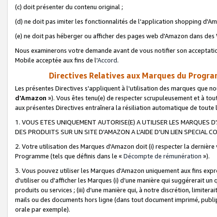
(c) doit présenter du contenu original ;
(d) ne doit pas imiter les fonctionnalités de l'application shopping d'Am
(e) ne doit pas héberger ou afficher des pages web d'Amazon dans de
Nous examinerons votre demande avant de vous notifier son acceptatio
Mobile acceptée aux fins de l'
Accord
.
Directives Relatives aux Marques du Progra
Les présentes Directives s'appliquent à l'utilisation des marques que
d'Amazon
»). Vous êtes tenu(e) de respecter scrupuleusement et à tou
aux présentes Directives entraînera la résiliation automatique de toute
1. VOUS ETES UNIQUEMENT AUTORISE(E) A UTILISER LES MARQUES D'
DES PRODUITS SUR UN SITE D'AMAZON A L'AIDE D'UN LIEN SPECIAL 
2. Votre utilisation des Marques d'Amazon doit (i) respecter la dernière
Programme (tels que définis dans le «
Décompte de rémunération
»).
3. Vous pouvez utiliser les Marques d'Amazon uniquement aux fins expr
d'utiliser ou d'afficher les Marques (i) d’une manière qui suggérerait un
produits ou services ; (iii) d’une manière qui, à notre discrétion, limit
mails ou des documents hors ligne (dans tout document imprimé, publip
orale par exemple).