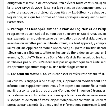
obligation essentielle de cet Accord. Afin d’éviter toute confusion, (i) a
la loi CAN-SPAM de 2003, la Loi sur la Protection des Consommateurs s
toute loi analogue ou ultérieure), vous êtes l’« Expéditeur » de chaque 
législation, ainsi que les normes et bonnes pratiques en vigueur du s
Partenaires.
5. Partage de Liens Spéciaux par le Biais de Logiciels et de Pér
Programme ou Lien Spécial ou tout autre lien vers un Site d'Amazon, au su
(par exemple, un module externe de navigation, un objet d'aide, une ba
exécutée ou installée par un utilisateur final) sur tout appareil, y comp
(autre qu'une Application Mobile Approuvée); ou (b) tout boîtier-décod
télévision par câble ou satellite, un lecteur de flux vidéo en continu, un
exemple, GoogleTV, Bravia de Sony, Viera Cast de Panasonic ou les Appli
n’utiliserez pas ou vous n’autoriserez pas un quelconque tiers à utili
d'apprentissage automatique ou une technologie connexe.
6. Contenu sur Votre Site.
Vous endossez l'entière responsabilité du
(a) Vous vous engagez à ne pas ajouter, supprimer ou modifier tout Co
informations supplémentaires ; vous êtes cependant autorisé(e) à modi
manière à conserver les proportions d’origine de l’image ou à tronquer
texte de manière substantielle ou sans que le texte ne devienne incorr
susceptibles de mettre à votre disposition peuvent contenir un lien ver
Spéciaux (par exemple, les liens vers les informations concernant la poli