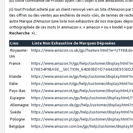
(b) toute commande de Produit ayant fait l'objet d'une annulation, d'u
(c) tout Produit acheté par un client renvoyé vers un Site d'Amazon par
des offres ou des ventes aux enchères de mots-clés, de termes de reche
autre Marque d'Amazon (une liste non exhaustive de nos marques déposée
orthographiée de ces mots (« ammazon », « amaozn » ou « kindel » par
Recherche
») ;
Lieu
Liste Non Exhaustive de Marques Déposées
Royaume-
https://www.amazon.co.uk/gp/feature.html?ie=UTF8&
Uni
France
https://www.amazon.fr/gp/help/customer/display.ht
E78834F9BA58__SECTION_64DE0ED1D744420E933ED
Irlande
https://www.amazon.ie/gp/help/customer/display.htm
Italie
https://www.amazon.it/gp/help/customer/display.html
Pays-Bas
https://www.amazon.nl/gp/help/customer/display.html
Espagne
https://www.amazon.es/gp/help/customer/display.html
Allemagne
https://www.amazon.de/gp/help/customer/display.htm
Suède
https://www.amazon.se/gp/help/customer/display.htm
Pologne
https://www.amazon.pl/gp/help/customer/display.html
Belgique
https://www.amazon.com.be/gp/help/customer/displa