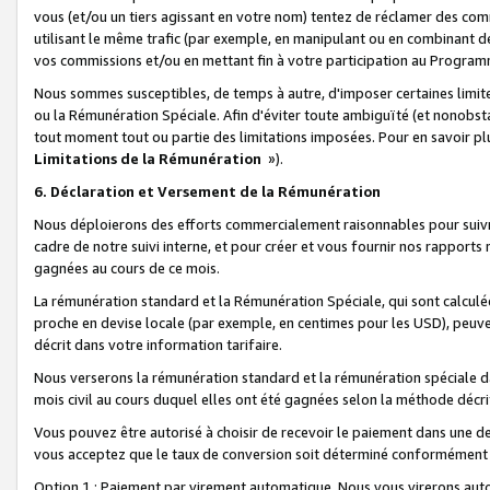
vous (et/ou un tiers agissant en votre nom) tentez de réclamer des c
utilisant le même trafic (par exemple, en manipulant ou en combinant 
vos commissions et/ou en mettant fin à votre participation au Progra
Nous sommes susceptibles, de temps à autre, d'imposer certaines limit
ou la Rémunération Spéciale. Afin d'éviter toute ambiguïté (et nonobst
tout moment tout ou partie des limitations imposées. Pour en savoir plus
Limitations de la Rémunération
»).
6. Déclaration et Versement de la Rémunération
Nous déploierons des efforts commercialement raisonnables pour suivr
cadre de notre suivi interne, et pour créer et vous fournir nos rapport
gagnées au cours de ce mois.
La rémunération standard et la Rémunération Spéciale, qui sont calcul
proche en devise locale (par exemple, en centimes pour les USD), peuve
décrit dans votre information tarifaire.
Nous verserons la rémunération standard et la rémunération spéciale da
mois civil au cours duquel elles ont été gagnées selon la méthode décr
Vous pouvez être autorisé à choisir de recevoir le paiement dans une dev
vous acceptez que le taux de conversion soit déterminé conformément
Option 1 : Paiement par virement automatique.
Nous vous virerons aut