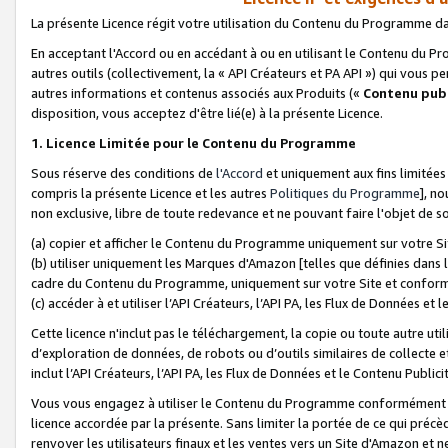
La présente Licence régit votre utilisation du Contenu du Programme d
En acceptant l'Accord ou en accédant à ou en utilisant le Contenu du P
autres outils (collectivement, la «
API Créateurs et PA API
») qui vous pe
autres informations et contenus associés aux Produits («
Contenu publ
disposition, vous acceptez d'être lié(e) à la présente Licence.
1. Licence Limitée pour le Contenu du Programme
Sous réserve des conditions de
l'Accord
et uniquement aux fins limitées
compris la présente Licence et les autres
Politiques du Programme
], n
non exclusive, libre de toute redevance et ne pouvant faire l'objet de so
(a) copier et afficher le Contenu du Programme uniquement sur votre Si
(b) utiliser uniquement les Marques d'Amazon [telles que définies dans 
cadre du Contenu du Programme, uniquement sur votre Site et confo
(c) accéder à et utiliser l’API Créateurs, l’API PA, les Flux de Données e
Cette licence n'inclut pas le téléchargement, la copie ou toute autre util
d’exploration de données, de robots ou d’outils similaires de collecte
inclut l’API Créateurs, l’API PA, les Flux de Données et le Contenu Publici
Vous vous engagez à utiliser le Contenu du Programme conformément a
licence accordée par la présente. Sans limiter la portée de ce qui pré
renvoyer les utilisateurs finaux et les ventes vers un Site d'Amazon et