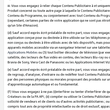
iii. Vous vous engagez à relier chaque Contenu Publicitaire à et uniqu
Produit concerné ou toute autre page à laquelle le Contenu Publicitaire
Contenu du Programme, ou conjointement avec tout Contenu du Programm
(cependant, certaines parties de votre application qui ne sont pas étroi
qu'un Site d'Amazon).
(d) Sauf accord exprès écrit préalable de notre part, vous vous engagez à
application conçue pour ou destinée à être utilisée sur les téléphones p
non conçus ou destinés à être utilisés avec de tels dispositifs, mais pouv
appareils mobiles accessible via un navigateur Internet sur une tablett
Applications Mobiles
ou (3) tout boîtier décodeur de télévision (par ex
satellite, des lecteurs de flux vidéo en continu, des lecteurs Blu-ray o
Bravia de Sony, Viera Cast de Panasonic ou les Applications Internet Viz
(e) Sauf accord exprès écrit préalable de notre part, vous vous engagez 
de regroup, d'analyser, d'extraire ou de redéfinir tout Contenu Publicitai
par des personnes physiques ou morales proposant des produits sur un
d’apprentissage automatique et ou fondamental.
(f) Vous vous engagez à ne pas (i)interférer ou tenter d'interférer de 
Créateurs ou de la PA API ; (ii) compiler ou utiliser le Contenu Publicita
sollicité de vendeurs et de clients ou d'autres activités publicitaires ; ou (
compris tout avis de propriété intellectuelle ou de droit exclusif, appar