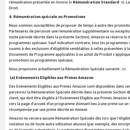
rémunération présentée en
Annexe
(«
Rémunération Standard
»). L
Droit.
4. Rémunération spéciale ou Promotions
Nous sommes susceptibles de proposer de temps à autre des promotion
Partenaires de percevoir une rémunération supplémentaire ou exceptio
toute période décrite dans la présente Section), Amazon se réserve le
programmes spéciaux. Sauf indication contraire, tous les programmes s
soumis à des exclusions d'éligibilité semblables à celles présentées à 
Documents de Programme applicables à un achat de Produit s'appliquera
promotions ou programmes spéciaux.
Nous proposons actuellement la Rémunération Spéciale suivante :
ici
(a) Evénements Eligibles aux Primes Amazon
Des Evénements Eligibles aux Primes Amazon sont disponibles dans cer
percevrez la Rémunération Spéciale décrite dans la présente Section 4(
client, qui doit être éligible à l'Evénement Eligible aux Primes Amazon te
vers la page d'accueil d'un programme donnant lieu à une prime sur un Si
récompensée par une prime décrite en Annexe.
Amazon ne versera aucune Rémunération Spéciale dès lors que l'éligibi
violation ou de toute autre utilisation abusive (par exemple, des inscrip
ou de logiciels automatisés, la participation d'une même personne à p