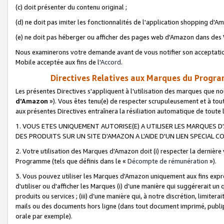
(c) doit présenter du contenu original ;
(d) ne doit pas imiter les fonctionnalités de l'application shopping d'Am
(e) ne doit pas héberger ou afficher des pages web d'Amazon dans de
Nous examinerons votre demande avant de vous notifier son acceptatio
Mobile acceptée aux fins de l'
Accord
.
Directives Relatives aux Marques du Progra
Les présentes Directives s'appliquent à l'utilisation des marques que
d'Amazon
»). Vous êtes tenu(e) de respecter scrupuleusement et à tou
aux présentes Directives entraînera la résiliation automatique de toute
1. VOUS ETES UNIQUEMENT AUTORISE(E) A UTILISER LES MARQUES D'
DES PRODUITS SUR UN SITE D'AMAZON A L'AIDE D'UN LIEN SPECIAL 
2. Votre utilisation des Marques d'Amazon doit (i) respecter la dernière
Programme (tels que définis dans le «
Décompte de rémunération
»).
3. Vous pouvez utiliser les Marques d'Amazon uniquement aux fins expr
d'utiliser ou d'afficher les Marques (i) d’une manière qui suggérerait un
produits ou services ; (iii) d’une manière qui, à notre discrétion, limit
mails ou des documents hors ligne (dans tout document imprimé, publip
orale par exemple).