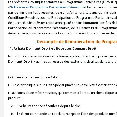
Les présentes Politiques relatives au Programme Partenaires («
Politi
d’Adhésion au Programme Partenaires d'Amazon
et les termes commenç
pas définis dans les présentes, devront s'entendre tels que définis dans 
Conditions Requises pour la Participation au Programme Partenaires, ai
de l'Accord. Afin d’éviter toute ambiguïté et sans limitation, aux fins de
Participation au Programme Partenaires, de la Licence PI du Programme 
Amazon sera considérée comme la violation d’une obligation essentielle
Décompte de Rémunération du Program
1. Achats Donnant Droit et Recettes Donnant Droit
Nous nous engageons à verser la Rémunération Standard, présentée à l
Donnant Droit
» qui – sous réserve des exclusions décrites dans le p
(a) Lien spécial sur votre Site :
i. un client clique sur un Lien Spécial placé sur votre Site à destination
ii. au cours d'une même session, qui commence lorsqu'un client clique s
produit :
A. 24 heures se sont écoulées depuis le clic,
B. le client commande un Produit, exception faite des produits numéri