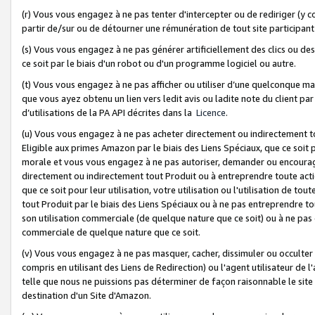
(r) Vous vous engagez à ne pas tenter d'intercepter ou de rediriger (y comp
partir de/sur ou de détourner une rémunération de tout site participa
(s) Vous vous engagez à ne pas générer artificiellement des clics ou de
ce soit par le biais d'un robot ou d'un programme logiciel ou autre.
(t) Vous vous engagez à ne pas afficher ou utiliser d’une quelconque man
que vous ayez obtenu un lien vers ledit avis ou ladite note du client par
d’utilisations de la PA API décrites dans la
Licence
.
(u) Vous vous engagez à ne pas acheter directement ou indirectement t
Eligible aux primes Amazon par le biais des Liens Spéciaux, que ce soit 
morale et vous vous engagez à ne pas autoriser, demander ou encourager
directement ou indirectement tout Produit ou à entreprendre toute acti
que ce soit pour leur utilisation, votre utilisation ou l'utilisation de
tout Produit par le biais des Liens Spéciaux ou à ne pas entreprendre t
son utilisation commerciale (de quelque nature que ce soit) ou à ne pas o
commerciale de quelque nature que ce soit.
(v) Vous vous engagez à ne pas masquer, cacher, dissimuler ou occulter 
compris en utilisant des Liens de Redirection) ou l'agent utilisateur de 
telle que nous ne puissions pas déterminer de façon raisonnable le site ou
destination d'un Site d'Amazon.