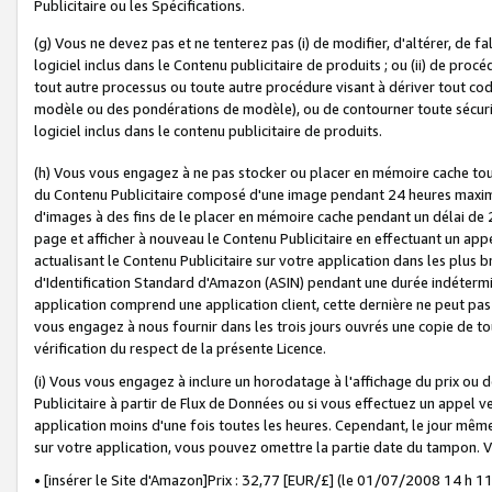
Publicitaire ou les Spécifications.
(g) Vous ne devez pas et ne tenterez pas (i) de modifier, d'altérer, de f
logiciel inclus dans le Contenu publicitaire de produits ; ou (ii) de proc
tout autre processus ou toute autre procédure visant à dériver tout c
modèle ou des pondérations de modèle), ou de contourner toute sécurité a
logiciel inclus dans le contenu publicitaire de produits.
(h) Vous vous engagez à ne pas stocker ou placer en mémoire cache tou
du Contenu Publicitaire composé d'une image pendant 24 heures maxim
d'images à des fins de le placer en mémoire cache pendant un délai de
page et afficher à nouveau le Contenu Publicitaire en effectuant un app
actualisant le Contenu Publicitaire sur votre application dans les plus 
d'Identification Standard d'Amazon (ASIN) pendant une durée indéterminé
application comprend une application client, cette dernière ne peut pa
vous engagez à nous fournir dans les trois jours ouvrés une copie de tou
vérification du respect de la présente Licence.
(i) Vous vous engagez à inclure un horodatage à l'affichage du prix ou 
Publicitaire à partir de Flux de Données ou si vous effectuez un appel ve
application moins d'une fois toutes les heures. Cependant, le jour même
sur votre application, vous pouvez omettre la partie date du tampon.
• [insérer le Site d'Amazon]Prix : 32,77 [EUR/£] (le 01/07/2008 14 h 11 