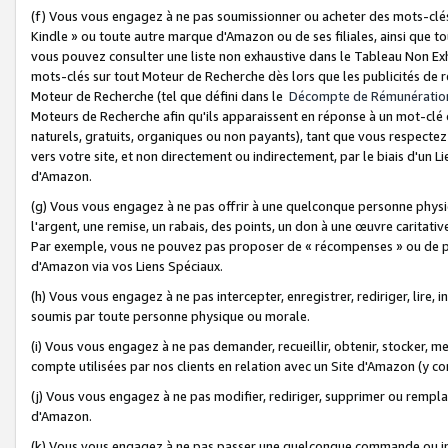
(f) Vous vous engagez à ne pas soumissionner ou acheter des mots-clés,
Kindle » ou toute autre marque d'Amazon ou de ses filiales, ainsi que t
vous pouvez consulter une liste non exhaustive dans le Tableau Non Ex
mots-clés sur tout Moteur de Recherche dès lors que les publicités de 
Moteur de Recherche (tel que défini dans le
Décompte de Rémunératio
Moteurs de Recherche afin qu'ils apparaissent en réponse à un mot-clé o
naturels, gratuits, organiques ou non payants), tant que vous respectez 
vers votre site, et non directement ou indirectement, par le biais d'un Li
d'Amazon.
(g) Vous vous engagez à ne pas offrir à une quelconque personne physi
l'argent, une remise, un rabais, des points, un don à une œuvre caritativ
Par exemple, vous ne pouvez pas proposer de « récompenses » ou de p
d'Amazon via vos Liens Spéciaux.
(h) Vous vous engagez à ne pas intercepter, enregistrer, rediriger, lire
soumis par toute personne physique ou morale.
(i) Vous vous engagez à ne pas demander, recueillir, obtenir, stocker, 
compte utilisées par nos clients en relation avec un Site d'Amazon (y c
(j) Vous vous engagez à ne pas modifier, rediriger, supprimer ou rempla
d'Amazon.
(k) Vous vous engagez à ne pas passer une quelconque commande ou init