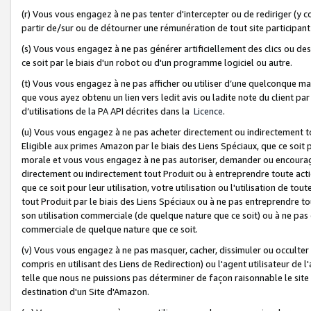
(r) Vous vous engagez à ne pas tenter d'intercepter ou de rediriger (y comp
partir de/sur ou de détourner une rémunération de tout site participa
(s) Vous vous engagez à ne pas générer artificiellement des clics ou de
ce soit par le biais d'un robot ou d'un programme logiciel ou autre.
(t) Vous vous engagez à ne pas afficher ou utiliser d’une quelconque man
que vous ayez obtenu un lien vers ledit avis ou ladite note du client par
d’utilisations de la PA API décrites dans la
Licence
.
(u) Vous vous engagez à ne pas acheter directement ou indirectement t
Eligible aux primes Amazon par le biais des Liens Spéciaux, que ce soit 
morale et vous vous engagez à ne pas autoriser, demander ou encourager
directement ou indirectement tout Produit ou à entreprendre toute acti
que ce soit pour leur utilisation, votre utilisation ou l'utilisation de
tout Produit par le biais des Liens Spéciaux ou à ne pas entreprendre t
son utilisation commerciale (de quelque nature que ce soit) ou à ne pas o
commerciale de quelque nature que ce soit.
(v) Vous vous engagez à ne pas masquer, cacher, dissimuler ou occulter 
compris en utilisant des Liens de Redirection) ou l'agent utilisateur de 
telle que nous ne puissions pas déterminer de façon raisonnable le site ou
destination d'un Site d'Amazon.