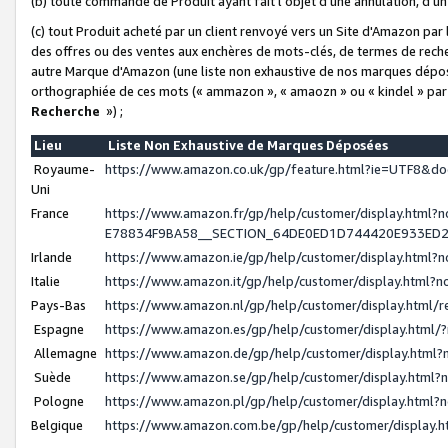
(b) toute commande de Produit ayant fait l'objet d'une annulation, d'u
(c) tout Produit acheté par un client renvoyé vers un Site d'Amazon par
des offres ou des ventes aux enchères de mots-clés, de termes de reche
autre Marque d'Amazon (une liste non exhaustive de nos marques déposée
orthographiée de ces mots (« ammazon », « amaozn » ou « kindel » par
Recherche
») ;
Lieu
Liste Non Exhaustive de Marques Déposées
Royaume-
https://www.amazon.co.uk/gp/feature.html?ie=UTF8&
Uni
France
https://www.amazon.fr/gp/help/customer/display.ht
E78834F9BA58__SECTION_64DE0ED1D744420E933ED
Irlande
https://www.amazon.ie/gp/help/customer/display.htm
Italie
https://www.amazon.it/gp/help/customer/display.html
Pays-Bas
https://www.amazon.nl/gp/help/customer/display.html
Espagne
https://www.amazon.es/gp/help/customer/display.html
Allemagne
https://www.amazon.de/gp/help/customer/display.htm
Suède
https://www.amazon.se/gp/help/customer/display.htm
Pologne
https://www.amazon.pl/gp/help/customer/display.html
Belgique
https://www.amazon.com.be/gp/help/customer/displa