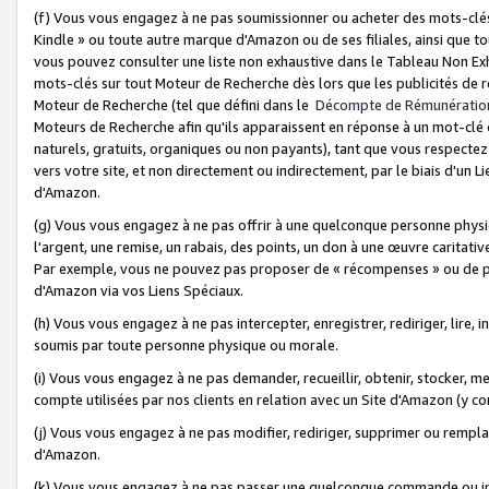
(f) Vous vous engagez à ne pas soumissionner ou acheter des mots-clés,
Kindle » ou toute autre marque d'Amazon ou de ses filiales, ainsi que t
vous pouvez consulter une liste non exhaustive dans le Tableau Non Ex
mots-clés sur tout Moteur de Recherche dès lors que les publicités de 
Moteur de Recherche (tel que défini dans le
Décompte de Rémunératio
Moteurs de Recherche afin qu'ils apparaissent en réponse à un mot-clé o
naturels, gratuits, organiques ou non payants), tant que vous respectez 
vers votre site, et non directement ou indirectement, par le biais d'un Li
d'Amazon.
(g) Vous vous engagez à ne pas offrir à une quelconque personne physi
l'argent, une remise, un rabais, des points, un don à une œuvre caritativ
Par exemple, vous ne pouvez pas proposer de « récompenses » ou de p
d'Amazon via vos Liens Spéciaux.
(h) Vous vous engagez à ne pas intercepter, enregistrer, rediriger, lire
soumis par toute personne physique ou morale.
(i) Vous vous engagez à ne pas demander, recueillir, obtenir, stocker, 
compte utilisées par nos clients en relation avec un Site d'Amazon (y c
(j) Vous vous engagez à ne pas modifier, rediriger, supprimer ou rempla
d'Amazon.
(k) Vous vous engagez à ne pas passer une quelconque commande ou init