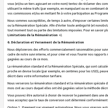
vous (et/ou un tiers agissant en votre nom) tentez de réclamer des c
utilisant le même trafic (par exemple, en manipulant ou en combinant 
vos commissions et/ou en mettant fin à votre participation au Progra
Nous sommes susceptibles, de temps à autre, d'imposer certaines limit
ou la Rémunération Spéciale. Afin d'éviter toute ambiguïté (et nonobst
tout moment tout ou partie des limitations imposées. Pour en savoir plus
Limitations de la Rémunération
»).
6. Déclaration et Versement de la Rémunération
Nous déploierons des efforts commercialement raisonnables pour suivr
cadre de notre suivi interne, et pour créer et vous fournir nos rapport
gagnées au cours de ce mois.
La rémunération standard et la Rémunération Spéciale, qui sont calcul
proche en devise locale (par exemple, en centimes pour les USD), peuve
décrit dans votre information tarifaire.
Nous verserons la rémunération standard et la rémunération spéciale da
mois civil au cours duquel elles ont été gagnées selon la méthode décr
Vous pouvez être autorisé à choisir de recevoir le paiement dans une dev
vous acceptez que le taux de conversion soit déterminé conformément
Option 1 : Paiement par virement automatique.
Nous vous virerons aut