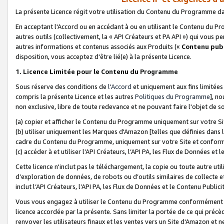
La présente Licence régit votre utilisation du Contenu du Programme d
En acceptant l'Accord ou en accédant à ou en utilisant le Contenu du P
autres outils (collectivement, la «
API Créateurs et PA API
») qui vous pe
autres informations et contenus associés aux Produits («
Contenu publ
disposition, vous acceptez d'être lié(e) à la présente Licence.
1. Licence Limitée pour le Contenu du Programme
Sous réserve des conditions de
l'Accord
et uniquement aux fins limitées
compris la présente Licence et les autres
Politiques du Programme
], n
non exclusive, libre de toute redevance et ne pouvant faire l'objet de so
(a) copier et afficher le Contenu du Programme uniquement sur votre Si
(b) utiliser uniquement les Marques d'Amazon [telles que définies dans 
cadre du Contenu du Programme, uniquement sur votre Site et confo
(c) accéder à et utiliser l’API Créateurs, l’API PA, les Flux de Données e
Cette licence n'inclut pas le téléchargement, la copie ou toute autre util
d’exploration de données, de robots ou d’outils similaires de collecte
inclut l’API Créateurs, l’API PA, les Flux de Données et le Contenu Publici
Vous vous engagez à utiliser le Contenu du Programme conformément a
licence accordée par la présente. Sans limiter la portée de ce qui pré
renvoyer les utilisateurs finaux et les ventes vers un Site d'Amazon et