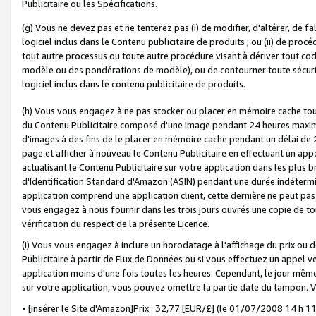
Publicitaire ou les Spécifications.
(g) Vous ne devez pas et ne tenterez pas (i) de modifier, d'altérer, de f
logiciel inclus dans le Contenu publicitaire de produits ; ou (ii) de proc
tout autre processus ou toute autre procédure visant à dériver tout c
modèle ou des pondérations de modèle), ou de contourner toute sécurité a
logiciel inclus dans le contenu publicitaire de produits.
(h) Vous vous engagez à ne pas stocker ou placer en mémoire cache tou
du Contenu Publicitaire composé d'une image pendant 24 heures maxim
d'images à des fins de le placer en mémoire cache pendant un délai de
page et afficher à nouveau le Contenu Publicitaire en effectuant un app
actualisant le Contenu Publicitaire sur votre application dans les plus 
d'Identification Standard d'Amazon (ASIN) pendant une durée indéterminé
application comprend une application client, cette dernière ne peut pa
vous engagez à nous fournir dans les trois jours ouvrés une copie de tou
vérification du respect de la présente Licence.
(i) Vous vous engagez à inclure un horodatage à l'affichage du prix ou 
Publicitaire à partir de Flux de Données ou si vous effectuez un appel ve
application moins d'une fois toutes les heures. Cependant, le jour même
sur votre application, vous pouvez omettre la partie date du tampon.
• [insérer le Site d'Amazon]Prix : 32,77 [EUR/£] (le 01/07/2008 14 h 11 