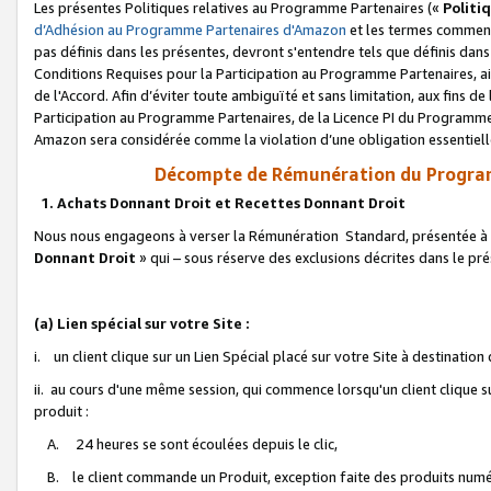
Les présentes Politiques relatives au Programme Partenaires («
Politi
d’Adhésion au Programme Partenaires d'Amazon
et les termes commenç
pas définis dans les présentes, devront s'entendre tels que définis dans 
Conditions Requises pour la Participation au Programme Partenaires, ai
de l'Accord. Afin d’éviter toute ambiguïté et sans limitation, aux fins de
Participation au Programme Partenaires, de la Licence PI du Programme 
Amazon sera considérée comme la violation d’une obligation essentielle
Décompte de Rémunération du Program
1. Achats Donnant Droit et Recettes Donnant Droit
Nous nous engageons à verser la Rémunération Standard, présentée à l
Donnant Droit
» qui – sous réserve des exclusions décrites dans le p
(a) Lien spécial sur votre Site :
i. un client clique sur un Lien Spécial placé sur votre Site à destination
ii. au cours d'une même session, qui commence lorsqu'un client clique s
produit :
A. 24 heures se sont écoulées depuis le clic,
B. le client commande un Produit, exception faite des produits numéri