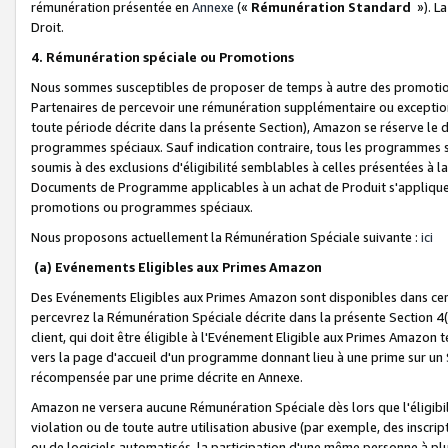
rémunération présentée en
Annexe
(«
Rémunération Standard
»). L
Droit.
4. Rémunération spéciale ou Promotions
Nous sommes susceptibles de proposer de temps à autre des promotion
Partenaires de percevoir une rémunération supplémentaire ou exceptio
toute période décrite dans la présente Section), Amazon se réserve le
programmes spéciaux. Sauf indication contraire, tous les programmes s
soumis à des exclusions d'éligibilité semblables à celles présentées à 
Documents de Programme applicables à un achat de Produit s'appliquera
promotions ou programmes spéciaux.
Nous proposons actuellement la Rémunération Spéciale suivante :
ici
(a) Evénements Eligibles aux Primes Amazon
Des Evénements Eligibles aux Primes Amazon sont disponibles dans cer
percevrez la Rémunération Spéciale décrite dans la présente Section 4(
client, qui doit être éligible à l'Evénement Eligible aux Primes Amazon te
vers la page d'accueil d'un programme donnant lieu à une prime sur un Si
récompensée par une prime décrite en Annexe.
Amazon ne versera aucune Rémunération Spéciale dès lors que l'éligibi
violation ou de toute autre utilisation abusive (par exemple, des inscrip
ou de logiciels automatisés, la participation d'une même personne à p