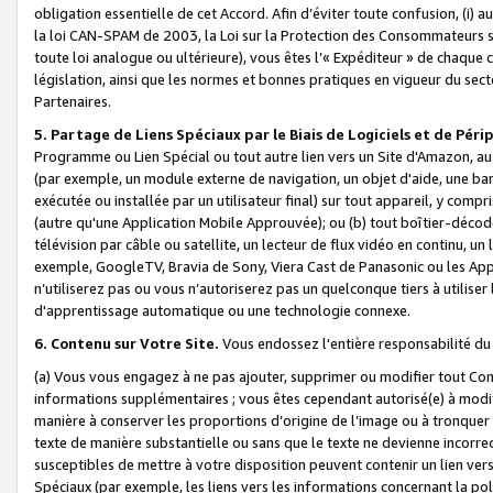
obligation essentielle de cet Accord. Afin d’éviter toute confusion, (i) a
la loi CAN-SPAM de 2003, la Loi sur la Protection des Consommateurs s
toute loi analogue ou ultérieure), vous êtes l’« Expéditeur » de chaque 
législation, ainsi que les normes et bonnes pratiques en vigueur du s
Partenaires.
5. Partage de Liens Spéciaux par le Biais de Logiciels et de Pér
Programme ou Lien Spécial ou tout autre lien vers un Site d'Amazon, au su
(par exemple, un module externe de navigation, un objet d'aide, une ba
exécutée ou installée par un utilisateur final) sur tout appareil, y comp
(autre qu'une Application Mobile Approuvée); ou (b) tout boîtier-décod
télévision par câble ou satellite, un lecteur de flux vidéo en continu, un
exemple, GoogleTV, Bravia de Sony, Viera Cast de Panasonic ou les Appli
n’utiliserez pas ou vous n’autoriserez pas un quelconque tiers à utili
d'apprentissage automatique ou une technologie connexe.
6. Contenu sur Votre Site.
Vous endossez l'entière responsabilité du
(a) Vous vous engagez à ne pas ajouter, supprimer ou modifier tout Co
informations supplémentaires ; vous êtes cependant autorisé(e) à modi
manière à conserver les proportions d’origine de l’image ou à tronquer
texte de manière substantielle ou sans que le texte ne devienne incorr
susceptibles de mettre à votre disposition peuvent contenir un lien ver
Spéciaux (par exemple, les liens vers les informations concernant la poli