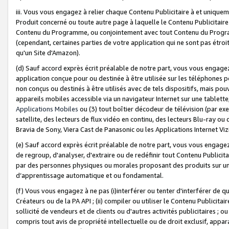
iii. Vous vous engagez à relier chaque Contenu Publicitaire à et uniqu
Produit concerné ou toute autre page à laquelle le Contenu Publicitaire
Contenu du Programme, ou conjointement avec tout Contenu du Programm
(cependant, certaines parties de votre application qui ne sont pas étroi
qu'un Site d'Amazon).
(d) Sauf accord exprès écrit préalable de notre part, vous vous engagez à
application conçue pour ou destinée à être utilisée sur les téléphones p
non conçus ou destinés à être utilisés avec de tels dispositifs, mais pouv
appareils mobiles accessible via un navigateur Internet sur une tablett
Applications Mobiles
ou (3) tout boîtier décodeur de télévision (par ex
satellite, des lecteurs de flux vidéo en continu, des lecteurs Blu-ray o
Bravia de Sony, Viera Cast de Panasonic ou les Applications Internet Viz
(e) Sauf accord exprès écrit préalable de notre part, vous vous engagez 
de regroup, d'analyser, d'extraire ou de redéfinir tout Contenu Publicitai
par des personnes physiques ou morales proposant des produits sur un
d’apprentissage automatique et ou fondamental.
(f) Vous vous engagez à ne pas (i)interférer ou tenter d'interférer de 
Créateurs ou de la PA API ; (ii) compiler ou utiliser le Contenu Publicita
sollicité de vendeurs et de clients ou d'autres activités publicitaires ; ou (
compris tout avis de propriété intellectuelle ou de droit exclusif, appar