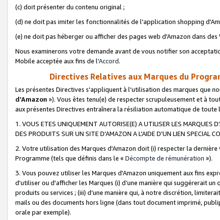
(c) doit présenter du contenu original ;
(d) ne doit pas imiter les fonctionnalités de l'application shopping d'Am
(e) ne doit pas héberger ou afficher des pages web d'Amazon dans de
Nous examinerons votre demande avant de vous notifier son acceptatio
Mobile acceptée aux fins de l'
Accord
.
Directives Relatives aux Marques du Progra
Les présentes Directives s'appliquent à l'utilisation des marques que
d'Amazon
»). Vous êtes tenu(e) de respecter scrupuleusement et à tou
aux présentes Directives entraînera la résiliation automatique de toute
1. VOUS ETES UNIQUEMENT AUTORISE(E) A UTILISER LES MARQUES D'
DES PRODUITS SUR UN SITE D'AMAZON A L'AIDE D'UN LIEN SPECIAL 
2. Votre utilisation des Marques d'Amazon doit (i) respecter la dernière
Programme (tels que définis dans le «
Décompte de rémunération
»).
3. Vous pouvez utiliser les Marques d'Amazon uniquement aux fins expr
d'utiliser ou d'afficher les Marques (i) d’une manière qui suggérerait un
produits ou services ; (iii) d’une manière qui, à notre discrétion, limit
mails ou des documents hors ligne (dans tout document imprimé, publip
orale par exemple).