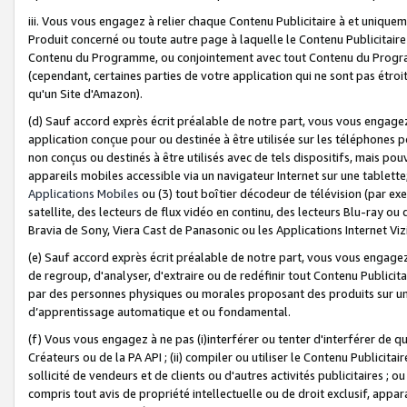
iii. Vous vous engagez à relier chaque Contenu Publicitaire à et uniqu
Produit concerné ou toute autre page à laquelle le Contenu Publicitaire
Contenu du Programme, ou conjointement avec tout Contenu du Programm
(cependant, certaines parties de votre application qui ne sont pas étroi
qu'un Site d'Amazon).
(d) Sauf accord exprès écrit préalable de notre part, vous vous engagez à
application conçue pour ou destinée à être utilisée sur les téléphones p
non conçus ou destinés à être utilisés avec de tels dispositifs, mais pouv
appareils mobiles accessible via un navigateur Internet sur une tablett
Applications Mobiles
ou (3) tout boîtier décodeur de télévision (par ex
satellite, des lecteurs de flux vidéo en continu, des lecteurs Blu-ray o
Bravia de Sony, Viera Cast de Panasonic ou les Applications Internet Viz
(e) Sauf accord exprès écrit préalable de notre part, vous vous engagez 
de regroup, d'analyser, d'extraire ou de redéfinir tout Contenu Publicitai
par des personnes physiques ou morales proposant des produits sur un
d’apprentissage automatique et ou fondamental.
(f) Vous vous engagez à ne pas (i)interférer ou tenter d'interférer de 
Créateurs ou de la PA API ; (ii) compiler ou utiliser le Contenu Publicita
sollicité de vendeurs et de clients ou d'autres activités publicitaires ; ou (
compris tout avis de propriété intellectuelle ou de droit exclusif, appar