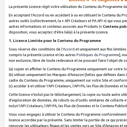
La présente Licence régit votre utilisation du Contenu du Programme d
En acceptant l'Accord ou en accédant à ou en utilisant le Contenu du P
autres outils (collectivement, la «
API Créateurs et PA API
») qui vous pe
autres informations et contenus associés aux Produits («
Contenu publ
disposition, vous acceptez d'être lié(e) à la présente Licence.
1. Licence Limitée pour le Contenu du Programme
Sous réserve des conditions de
l'Accord
et uniquement aux fins limitées
compris la présente Licence et les autres
Politiques du Programme
], n
non exclusive, libre de toute redevance et ne pouvant faire l'objet de so
(a) copier et afficher le Contenu du Programme uniquement sur votre Si
(b) utiliser uniquement les Marques d'Amazon [telles que définies dans 
cadre du Contenu du Programme, uniquement sur votre Site et confo
(c) accéder à et utiliser l’API Créateurs, l’API PA, les Flux de Données e
Cette licence n'inclut pas le téléchargement, la copie ou toute autre util
d’exploration de données, de robots ou d’outils similaires de collecte
inclut l’API Créateurs, l’API PA, les Flux de Données et le Contenu Publici
Vous vous engagez à utiliser le Contenu du Programme conformément a
licence accordée par la présente. Sans limiter la portée de ce qui pré
renvoyer les utilisateurs finaux et les ventes vers un Site d'Amazon et