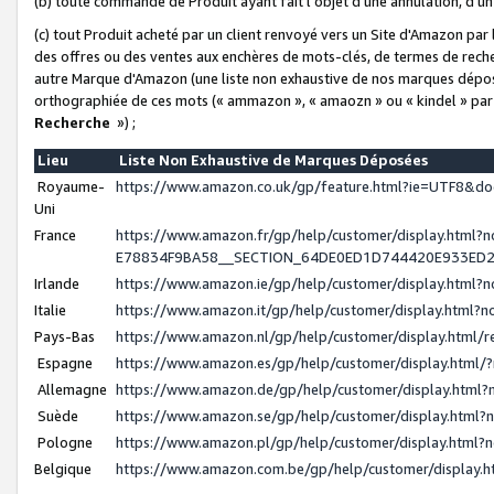
(b) toute commande de Produit ayant fait l'objet d'une annulation, d'u
(c) tout Produit acheté par un client renvoyé vers un Site d'Amazon par
des offres ou des ventes aux enchères de mots-clés, de termes de reche
autre Marque d'Amazon (une liste non exhaustive de nos marques déposée
orthographiée de ces mots (« ammazon », « amaozn » ou « kindel » par
Recherche
») ;
Lieu
Liste Non Exhaustive de Marques Déposées
Royaume-
https://www.amazon.co.uk/gp/feature.html?ie=UTF8&
Uni
France
https://www.amazon.fr/gp/help/customer/display.ht
E78834F9BA58__SECTION_64DE0ED1D744420E933ED
Irlande
https://www.amazon.ie/gp/help/customer/display.htm
Italie
https://www.amazon.it/gp/help/customer/display.html
Pays-Bas
https://www.amazon.nl/gp/help/customer/display.html
Espagne
https://www.amazon.es/gp/help/customer/display.html
Allemagne
https://www.amazon.de/gp/help/customer/display.htm
Suède
https://www.amazon.se/gp/help/customer/display.htm
Pologne
https://www.amazon.pl/gp/help/customer/display.html
Belgique
https://www.amazon.com.be/gp/help/customer/displa