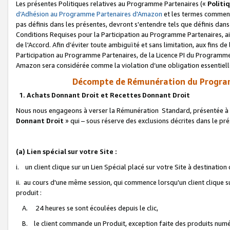
Les présentes Politiques relatives au Programme Partenaires («
Politi
d’Adhésion au Programme Partenaires d'Amazon
et les termes commenç
pas définis dans les présentes, devront s'entendre tels que définis dans 
Conditions Requises pour la Participation au Programme Partenaires, ai
de l'Accord. Afin d’éviter toute ambiguïté et sans limitation, aux fins de
Participation au Programme Partenaires, de la Licence PI du Programme 
Amazon sera considérée comme la violation d’une obligation essentielle
Décompte de Rémunération du Program
1. Achats Donnant Droit et Recettes Donnant Droit
Nous nous engageons à verser la Rémunération Standard, présentée à l
Donnant Droit
» qui – sous réserve des exclusions décrites dans le p
(a) Lien spécial sur votre Site :
i. un client clique sur un Lien Spécial placé sur votre Site à destination
ii. au cours d'une même session, qui commence lorsqu'un client clique s
produit :
A. 24 heures se sont écoulées depuis le clic,
B. le client commande un Produit, exception faite des produits numéri