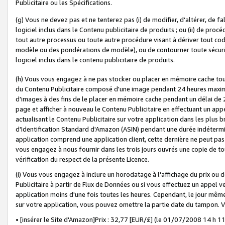
Publicitaire ou les Spécifications.
(g) Vous ne devez pas et ne tenterez pas (i) de modifier, d'altérer, de f
logiciel inclus dans le Contenu publicitaire de produits ; ou (ii) de proc
tout autre processus ou toute autre procédure visant à dériver tout c
modèle ou des pondérations de modèle), ou de contourner toute sécurité a
logiciel inclus dans le contenu publicitaire de produits.
(h) Vous vous engagez à ne pas stocker ou placer en mémoire cache tou
du Contenu Publicitaire composé d'une image pendant 24 heures maxim
d'images à des fins de le placer en mémoire cache pendant un délai de
page et afficher à nouveau le Contenu Publicitaire en effectuant un app
actualisant le Contenu Publicitaire sur votre application dans les plus 
d'Identification Standard d'Amazon (ASIN) pendant une durée indéterminé
application comprend une application client, cette dernière ne peut pa
vous engagez à nous fournir dans les trois jours ouvrés une copie de tou
vérification du respect de la présente Licence.
(i) Vous vous engagez à inclure un horodatage à l'affichage du prix ou 
Publicitaire à partir de Flux de Données ou si vous effectuez un appel ve
application moins d'une fois toutes les heures. Cependant, le jour même
sur votre application, vous pouvez omettre la partie date du tampon.
• [insérer le Site d'Amazon]Prix : 32,77 [EUR/£] (le 01/07/2008 14 h 11 