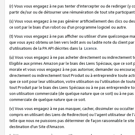
(r) Vous vous engagez à ne pas tenter d'intercepter ou de rediriger (y comp
partir de/sur ou de détourner une rémunération de tout site participa
(s) Vous vous engagez à ne pas générer artificiellement des clics ou de
ce soit par le biais d'un robot ou d'un programme logiciel ou autre.
(t) Vous vous engagez à ne pas afficher ou utiliser d’une quelconque man
que vous ayez obtenu un lien vers ledit avis ou ladite note du client par
d’utilisations de la PA API décrites dans la
Licence
.
(u) Vous vous engagez à ne pas acheter directement ou indirectement t
Eligible aux primes Amazon par le biais des Liens Spéciaux, que ce soit 
morale et vous vous engagez à ne pas autoriser, demander ou encourager
directement ou indirectement tout Produit ou à entreprendre toute acti
que ce soit pour leur utilisation, votre utilisation ou l'utilisation de
tout Produit par le biais des Liens Spéciaux ou à ne pas entreprendre t
son utilisation commerciale (de quelque nature que ce soit) ou à ne pas o
commerciale de quelque nature que ce soit.
(v) Vous vous engagez à ne pas masquer, cacher, dissimuler ou occulter 
compris en utilisant des Liens de Redirection) ou l'agent utilisateur de 
telle que nous ne puissions pas déterminer de façon raisonnable le site ou
destination d'un Site d'Amazon.