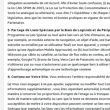
obligation essentielle de cet Accord. Afin d’éviter toute confusion, (i) a
la loi CAN-SPAM de 2003, la Loi sur la Protection des Consommateurs s
toute loi analogue ou ultérieure), vous êtes l’« Expéditeur » de chaque 
législation, ainsi que les normes et bonnes pratiques en vigueur du s
Partenaires.
5. Partage de Liens Spéciaux par le Biais de Logiciels et de Pér
Programme ou Lien Spécial ou tout autre lien vers un Site d'Amazon, au su
(par exemple, un module externe de navigation, un objet d'aide, une ba
exécutée ou installée par un utilisateur final) sur tout appareil, y comp
(autre qu'une Application Mobile Approuvée); ou (b) tout boîtier-décod
télévision par câble ou satellite, un lecteur de flux vidéo en continu, un
exemple, GoogleTV, Bravia de Sony, Viera Cast de Panasonic ou les Appli
n’utiliserez pas ou vous n’autoriserez pas un quelconque tiers à utili
d'apprentissage automatique ou une technologie connexe.
6. Contenu sur Votre Site.
Vous endossez l'entière responsabilité du
(a) Vous vous engagez à ne pas ajouter, supprimer ou modifier tout Co
informations supplémentaires ; vous êtes cependant autorisé(e) à modi
manière à conserver les proportions d’origine de l’image ou à tronquer
texte de manière substantielle ou sans que le texte ne devienne incorr
susceptibles de mettre à votre disposition peuvent contenir un lien ver
Spéciaux (par exemple, les liens vers les informations concernant la poli