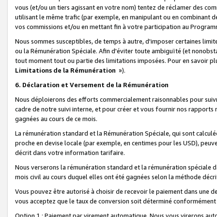
vous (et/ou un tiers agissant en votre nom) tentez de réclamer des c
utilisant le même trafic (par exemple, en manipulant ou en combinant 
vos commissions et/ou en mettant fin à votre participation au Progra
Nous sommes susceptibles, de temps à autre, d'imposer certaines limit
ou la Rémunération Spéciale. Afin d'éviter toute ambiguïté (et nonobst
tout moment tout ou partie des limitations imposées. Pour en savoir plus
Limitations de la Rémunération
»).
6. Déclaration et Versement de la Rémunération
Nous déploierons des efforts commercialement raisonnables pour suivr
cadre de notre suivi interne, et pour créer et vous fournir nos rapport
gagnées au cours de ce mois.
La rémunération standard et la Rémunération Spéciale, qui sont calcul
proche en devise locale (par exemple, en centimes pour les USD), peuve
décrit dans votre information tarifaire.
Nous verserons la rémunération standard et la rémunération spéciale da
mois civil au cours duquel elles ont été gagnées selon la méthode décr
Vous pouvez être autorisé à choisir de recevoir le paiement dans une dev
vous acceptez que le taux de conversion soit déterminé conformément
Option 1 : Paiement par virement automatique.
Nous vous virerons aut