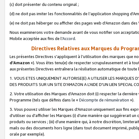
(c) doit présenter du contenu original ;
(d) ne doit pas imiter les fonctionnalités de l'application shopping d'Am
(e) ne doit pas héberger ou afficher des pages web d'Amazon dans de
Nous examinerons votre demande avant de vous notifier son acceptatio
Mobile acceptée aux fins de l'
Accord
.
Directives Relatives aux Marques du Progra
Les présentes Directives s'appliquent à l'utilisation des marques que
d'Amazon
»). Vous êtes tenu(e) de respecter scrupuleusement et à tou
aux présentes Directives entraînera la résiliation automatique de toute
1. VOUS ETES UNIQUEMENT AUTORISE(E) A UTILISER LES MARQUES D'
DES PRODUITS SUR UN SITE D'AMAZON A L'AIDE D'UN LIEN SPECIAL 
2. Votre utilisation des Marques d'Amazon doit (i) respecter la dernière
Programme (tels que définis dans le «
Décompte de rémunération
»).
3. Vous pouvez utiliser les Marques d'Amazon uniquement aux fins expr
d'utiliser ou d'afficher les Marques (i) d’une manière qui suggérerait un
produits ou services ; (iii) d’une manière qui, à notre discrétion, limit
mails ou des documents hors ligne (dans tout document imprimé, publip
orale par exemple).