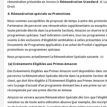
rémunération présentée en
Annexe
(«
Rémunération Standard
»). L
Droit.
4. Rémunération spéciale ou Promotions
Nous sommes susceptibles de proposer de temps à autre des promotion
Partenaires de percevoir une rémunération supplémentaire ou exceptio
toute période décrite dans la présente Section), Amazon se réserve le
programmes spéciaux. Sauf indication contraire, tous les programmes s
soumis à des exclusions d'éligibilité semblables à celles présentées à 
Documents de Programme applicables à un achat de Produit s'appliquera
promotions ou programmes spéciaux.
Nous proposons actuellement la Rémunération Spéciale suivante :
ici
(a) Evénements Eligibles aux Primes Amazon
Des Evénements Eligibles aux Primes Amazon sont disponibles dans cer
percevrez la Rémunération Spéciale décrite dans la présente Section 4(
client, qui doit être éligible à l'Evénement Eligible aux Primes Amazon te
vers la page d'accueil d'un programme donnant lieu à une prime sur un Si
récompensée par une prime décrite en Annexe.
Amazon ne versera aucune Rémunération Spéciale dès lors que l'éligibi
violation ou de toute autre utilisation abusive (par exemple, des inscrip
ou de logiciels automatisés, la participation d'une même personne à p