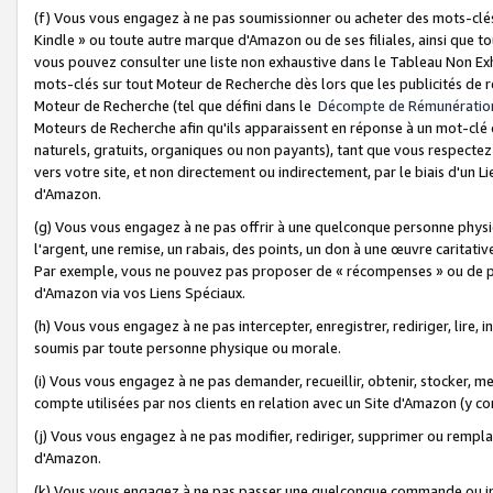
(f) Vous vous engagez à ne pas soumissionner ou acheter des mots-clés,
Kindle » ou toute autre marque d'Amazon ou de ses filiales, ainsi que t
vous pouvez consulter une liste non exhaustive dans le Tableau Non Ex
mots-clés sur tout Moteur de Recherche dès lors que les publicités de 
Moteur de Recherche (tel que défini dans le
Décompte de Rémunératio
Moteurs de Recherche afin qu'ils apparaissent en réponse à un mot-clé o
naturels, gratuits, organiques ou non payants), tant que vous respectez 
vers votre site, et non directement ou indirectement, par le biais d'un Li
d'Amazon.
(g) Vous vous engagez à ne pas offrir à une quelconque personne physi
l'argent, une remise, un rabais, des points, un don à une œuvre caritativ
Par exemple, vous ne pouvez pas proposer de « récompenses » ou de p
d'Amazon via vos Liens Spéciaux.
(h) Vous vous engagez à ne pas intercepter, enregistrer, rediriger, lire
soumis par toute personne physique ou morale.
(i) Vous vous engagez à ne pas demander, recueillir, obtenir, stocker, 
compte utilisées par nos clients en relation avec un Site d'Amazon (y c
(j) Vous vous engagez à ne pas modifier, rediriger, supprimer ou rempla
d'Amazon.
(k) Vous vous engagez à ne pas passer une quelconque commande ou init