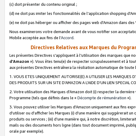
(c) doit présenter du contenu original ;
(d) ne doit pas imiter les fonctionnalités de l'application shopping d'Am
(e) ne doit pas héberger ou afficher des pages web d'Amazon dans de
Nous examinerons votre demande avant de vous notifier son acceptatio
Mobile acceptée aux fins de l'
Accord
.
Directives Relatives aux Marques du Progra
Les présentes Directives s'appliquent à l'utilisation des marques que
d'Amazon
»). Vous êtes tenu(e) de respecter scrupuleusement et à tou
aux présentes Directives entraînera la résiliation automatique de toute
1. VOUS ETES UNIQUEMENT AUTORISE(E) A UTILISER LES MARQUES D'
DES PRODUITS SUR UN SITE D'AMAZON A L'AIDE D'UN LIEN SPECIAL 
2. Votre utilisation des Marques d'Amazon doit (i) respecter la dernière
Programme (tels que définis dans le «
Décompte de rémunération
»).
3. Vous pouvez utiliser les Marques d'Amazon uniquement aux fins expr
d'utiliser ou d'afficher les Marques (i) d’une manière qui suggérerait un
produits ou services ; (iii) d’une manière qui, à notre discrétion, limit
mails ou des documents hors ligne (dans tout document imprimé, publip
orale par exemple).