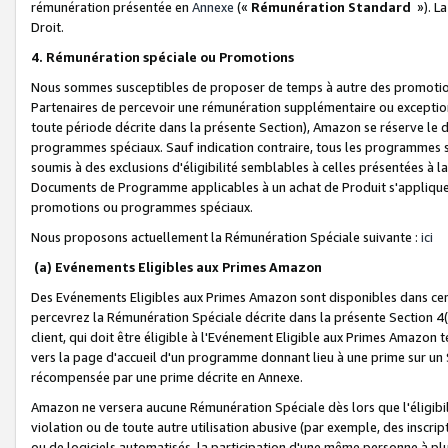
rémunération présentée en
Annexe
(«
Rémunération Standard
»). L
Droit.
4. Rémunération spéciale ou Promotions
Nous sommes susceptibles de proposer de temps à autre des promotion
Partenaires de percevoir une rémunération supplémentaire ou exceptio
toute période décrite dans la présente Section), Amazon se réserve le
programmes spéciaux. Sauf indication contraire, tous les programmes s
soumis à des exclusions d'éligibilité semblables à celles présentées à 
Documents de Programme applicables à un achat de Produit s'appliquera
promotions ou programmes spéciaux.
Nous proposons actuellement la Rémunération Spéciale suivante :
ici
(a) Evénements Eligibles aux Primes Amazon
Des Evénements Eligibles aux Primes Amazon sont disponibles dans cer
percevrez la Rémunération Spéciale décrite dans la présente Section 4(
client, qui doit être éligible à l'Evénement Eligible aux Primes Amazon te
vers la page d'accueil d'un programme donnant lieu à une prime sur un Si
récompensée par une prime décrite en Annexe.
Amazon ne versera aucune Rémunération Spéciale dès lors que l'éligibi
violation ou de toute autre utilisation abusive (par exemple, des inscrip
ou de logiciels automatisés, la participation d'une même personne à p