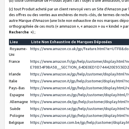
(b) toute commande de Produit ayant fait l'objet d'une annulation, d'u
(c) tout Produit acheté par un client renvoyé vers un Site d'Amazon par
des offres ou des ventes aux enchères de mots-clés, de termes de reche
autre Marque d'Amazon (une liste non exhaustive de nos marques déposée
orthographiée de ces mots (« ammazon », « amaozn » ou « kindel » par
Recherche
») ;
Lieu
Liste Non Exhaustive de Marques Déposées
Royaume-
https://www.amazon.co.uk/gp/feature.html?ie=UTF8&
Uni
France
https://www.amazon.fr/gp/help/customer/display.ht
E78834F9BA58__SECTION_64DE0ED1D744420E933ED
Irlande
https://www.amazon.ie/gp/help/customer/display.htm
Italie
https://www.amazon.it/gp/help/customer/display.html
Pays-Bas
https://www.amazon.nl/gp/help/customer/display.html
Espagne
https://www.amazon.es/gp/help/customer/display.html
Allemagne
https://www.amazon.de/gp/help/customer/display.htm
Suède
https://www.amazon.se/gp/help/customer/display.htm
Pologne
https://www.amazon.pl/gp/help/customer/display.html
Belgique
https://www.amazon.com.be/gp/help/customer/displa