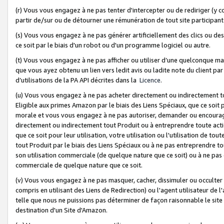
(r) Vous vous engagez à ne pas tenter d'intercepter ou de rediriger (y comp
partir de/sur ou de détourner une rémunération de tout site participa
(s) Vous vous engagez à ne pas générer artificiellement des clics ou de
ce soit par le biais d'un robot ou d'un programme logiciel ou autre.
(t) Vous vous engagez à ne pas afficher ou utiliser d’une quelconque man
que vous ayez obtenu un lien vers ledit avis ou ladite note du client par
d’utilisations de la PA API décrites dans la
Licence
.
(u) Vous vous engagez à ne pas acheter directement ou indirectement t
Eligible aux primes Amazon par le biais des Liens Spéciaux, que ce soit 
morale et vous vous engagez à ne pas autoriser, demander ou encourager
directement ou indirectement tout Produit ou à entreprendre toute acti
que ce soit pour leur utilisation, votre utilisation ou l'utilisation de
tout Produit par le biais des Liens Spéciaux ou à ne pas entreprendre t
son utilisation commerciale (de quelque nature que ce soit) ou à ne pas o
commerciale de quelque nature que ce soit.
(v) Vous vous engagez à ne pas masquer, cacher, dissimuler ou occulter 
compris en utilisant des Liens de Redirection) ou l'agent utilisateur de 
telle que nous ne puissions pas déterminer de façon raisonnable le site ou
destination d'un Site d'Amazon.