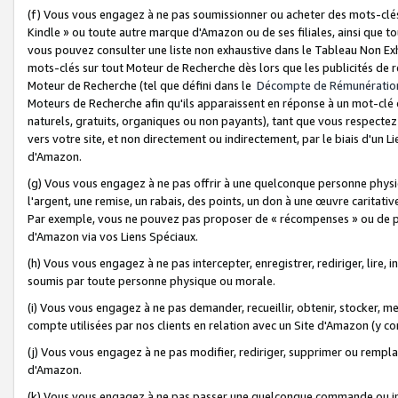
(f) Vous vous engagez à ne pas soumissionner ou acheter des mots-clés,
Kindle » ou toute autre marque d'Amazon ou de ses filiales, ainsi que t
vous pouvez consulter une liste non exhaustive dans le Tableau Non Ex
mots-clés sur tout Moteur de Recherche dès lors que les publicités de 
Moteur de Recherche (tel que défini dans le
Décompte de Rémunératio
Moteurs de Recherche afin qu'ils apparaissent en réponse à un mot-clé o
naturels, gratuits, organiques ou non payants), tant que vous respectez 
vers votre site, et non directement ou indirectement, par le biais d'un Li
d'Amazon.
(g) Vous vous engagez à ne pas offrir à une quelconque personne physi
l'argent, une remise, un rabais, des points, un don à une œuvre caritativ
Par exemple, vous ne pouvez pas proposer de « récompenses » ou de p
d'Amazon via vos Liens Spéciaux.
(h) Vous vous engagez à ne pas intercepter, enregistrer, rediriger, lire
soumis par toute personne physique ou morale.
(i) Vous vous engagez à ne pas demander, recueillir, obtenir, stocker, 
compte utilisées par nos clients en relation avec un Site d'Amazon (y c
(j) Vous vous engagez à ne pas modifier, rediriger, supprimer ou rempla
d'Amazon.
(k) Vous vous engagez à ne pas passer une quelconque commande ou init