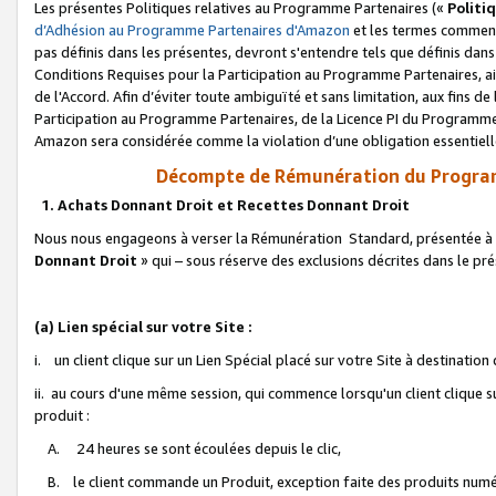
Les présentes Politiques relatives au Programme Partenaires («
Politi
d’Adhésion au Programme Partenaires d'Amazon
et les termes commenç
pas définis dans les présentes, devront s'entendre tels que définis dans 
Conditions Requises pour la Participation au Programme Partenaires, ai
de l'Accord. Afin d’éviter toute ambiguïté et sans limitation, aux fins de
Participation au Programme Partenaires, de la Licence PI du Programme 
Amazon sera considérée comme la violation d’une obligation essentielle
Décompte de Rémunération du Program
1. Achats Donnant Droit et Recettes Donnant Droit
Nous nous engageons à verser la Rémunération Standard, présentée à l
Donnant Droit
» qui – sous réserve des exclusions décrites dans le p
(a) Lien spécial sur votre Site :
i. un client clique sur un Lien Spécial placé sur votre Site à destination
ii. au cours d'une même session, qui commence lorsqu'un client clique s
produit :
A. 24 heures se sont écoulées depuis le clic,
B. le client commande un Produit, exception faite des produits numéri