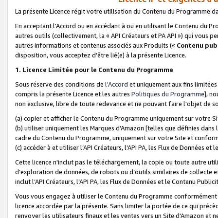
La présente Licence régit votre utilisation du Contenu du Programme d
En acceptant l'Accord ou en accédant à ou en utilisant le Contenu du P
autres outils (collectivement, la «
API Créateurs et PA API
») qui vous pe
autres informations et contenus associés aux Produits («
Contenu publ
disposition, vous acceptez d'être lié(e) à la présente Licence.
1. Licence Limitée pour le Contenu du Programme
Sous réserve des conditions de
l'Accord
et uniquement aux fins limitées
compris la présente Licence et les autres
Politiques du Programme
], n
non exclusive, libre de toute redevance et ne pouvant faire l'objet de so
(a) copier et afficher le Contenu du Programme uniquement sur votre Si
(b) utiliser uniquement les Marques d'Amazon [telles que définies dans 
cadre du Contenu du Programme, uniquement sur votre Site et confo
(c) accéder à et utiliser l’API Créateurs, l’API PA, les Flux de Données e
Cette licence n'inclut pas le téléchargement, la copie ou toute autre util
d’exploration de données, de robots ou d’outils similaires de collecte
inclut l’API Créateurs, l’API PA, les Flux de Données et le Contenu Publici
Vous vous engagez à utiliser le Contenu du Programme conformément a
licence accordée par la présente. Sans limiter la portée de ce qui pré
renvoyer les utilisateurs finaux et les ventes vers un Site d'Amazon et