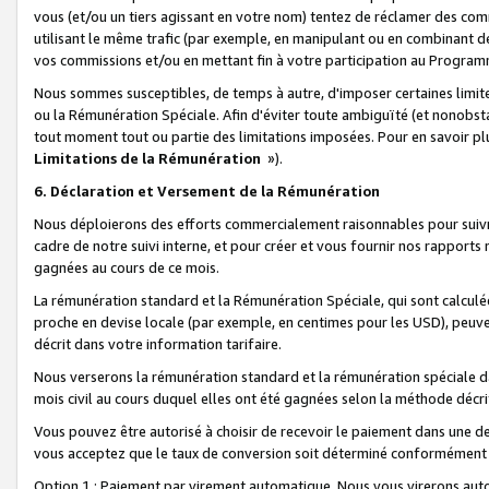
vous (et/ou un tiers agissant en votre nom) tentez de réclamer des c
utilisant le même trafic (par exemple, en manipulant ou en combinant 
vos commissions et/ou en mettant fin à votre participation au Progra
Nous sommes susceptibles, de temps à autre, d'imposer certaines limit
ou la Rémunération Spéciale. Afin d'éviter toute ambiguïté (et nonobst
tout moment tout ou partie des limitations imposées. Pour en savoir plus
Limitations de la Rémunération
»).
6. Déclaration et Versement de la Rémunération
Nous déploierons des efforts commercialement raisonnables pour suivr
cadre de notre suivi interne, et pour créer et vous fournir nos rapport
gagnées au cours de ce mois.
La rémunération standard et la Rémunération Spéciale, qui sont calcul
proche en devise locale (par exemple, en centimes pour les USD), peuve
décrit dans votre information tarifaire.
Nous verserons la rémunération standard et la rémunération spéciale da
mois civil au cours duquel elles ont été gagnées selon la méthode décr
Vous pouvez être autorisé à choisir de recevoir le paiement dans une dev
vous acceptez que le taux de conversion soit déterminé conformément
Option 1 : Paiement par virement automatique.
Nous vous virerons aut