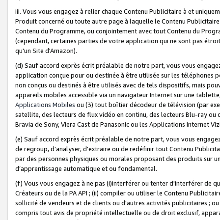
iii. Vous vous engagez à relier chaque Contenu Publicitaire à et uniqu
Produit concerné ou toute autre page à laquelle le Contenu Publicitaire
Contenu du Programme, ou conjointement avec tout Contenu du Programm
(cependant, certaines parties de votre application qui ne sont pas étroi
qu'un Site d'Amazon).
(d) Sauf accord exprès écrit préalable de notre part, vous vous engagez à
application conçue pour ou destinée à être utilisée sur les téléphones p
non conçus ou destinés à être utilisés avec de tels dispositifs, mais pouv
appareils mobiles accessible via un navigateur Internet sur une tablett
Applications Mobiles
ou (3) tout boîtier décodeur de télévision (par ex
satellite, des lecteurs de flux vidéo en continu, des lecteurs Blu-ray o
Bravia de Sony, Viera Cast de Panasonic ou les Applications Internet Viz
(e) Sauf accord exprès écrit préalable de notre part, vous vous engagez 
de regroup, d'analyser, d'extraire ou de redéfinir tout Contenu Publicitai
par des personnes physiques ou morales proposant des produits sur un
d’apprentissage automatique et ou fondamental.
(f) Vous vous engagez à ne pas (i)interférer ou tenter d'interférer de 
Créateurs ou de la PA API ; (ii) compiler ou utiliser le Contenu Publicita
sollicité de vendeurs et de clients ou d'autres activités publicitaires ; ou (
compris tout avis de propriété intellectuelle ou de droit exclusif, appar