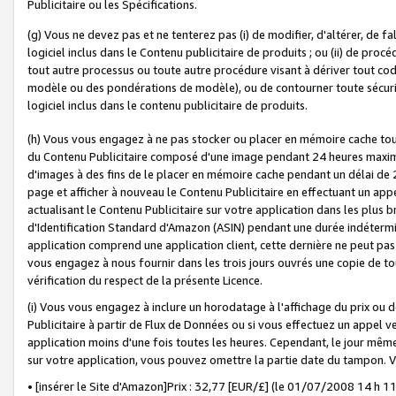
Publicitaire ou les Spécifications.
(g) Vous ne devez pas et ne tenterez pas (i) de modifier, d'altérer, de f
logiciel inclus dans le Contenu publicitaire de produits ; ou (ii) de proc
tout autre processus ou toute autre procédure visant à dériver tout c
modèle ou des pondérations de modèle), ou de contourner toute sécurité a
logiciel inclus dans le contenu publicitaire de produits.
(h) Vous vous engagez à ne pas stocker ou placer en mémoire cache tou
du Contenu Publicitaire composé d'une image pendant 24 heures maxim
d'images à des fins de le placer en mémoire cache pendant un délai de
page et afficher à nouveau le Contenu Publicitaire en effectuant un app
actualisant le Contenu Publicitaire sur votre application dans les plus 
d'Identification Standard d'Amazon (ASIN) pendant une durée indéterminé
application comprend une application client, cette dernière ne peut pa
vous engagez à nous fournir dans les trois jours ouvrés une copie de tou
vérification du respect de la présente Licence.
(i) Vous vous engagez à inclure un horodatage à l'affichage du prix ou 
Publicitaire à partir de Flux de Données ou si vous effectuez un appel ve
application moins d'une fois toutes les heures. Cependant, le jour même
sur votre application, vous pouvez omettre la partie date du tampon.
• [insérer le Site d'Amazon]Prix : 32,77 [EUR/£] (le 01/07/2008 14 h 11 