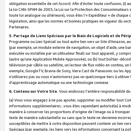
obligation essentielle de cet Accord. Afin d’éviter toute confusion, (i) a
la loi CAN-SPAM de 2003, la Loi sur la Protection des Consommateurs s
toute loi analogue ou ultérieure), vous êtes l’« Expéditeur » de chaque 
législation, ainsi que les normes et bonnes pratiques en vigueur du s
Partenaires.
5. Partage de Liens Spéciaux par le Biais de Logiciels et de Pér
Programme ou Lien Spécial ou tout autre lien vers un Site d'Amazon, au su
(par exemple, un module externe de navigation, un objet d'aide, une ba
exécutée ou installée par un utilisateur final) sur tout appareil, y comp
(autre qu'une Application Mobile Approuvée); ou (b) tout boîtier-décod
télévision par câble ou satellite, un lecteur de flux vidéo en continu, un
exemple, GoogleTV, Bravia de Sony, Viera Cast de Panasonic ou les Appli
n’utiliserez pas ou vous n’autoriserez pas un quelconque tiers à utili
d'apprentissage automatique ou une technologie connexe.
6. Contenu sur Votre Site.
Vous endossez l'entière responsabilité du
(a) Vous vous engagez à ne pas ajouter, supprimer ou modifier tout Co
informations supplémentaires ; vous êtes cependant autorisé(e) à modi
manière à conserver les proportions d’origine de l’image ou à tronquer
texte de manière substantielle ou sans que le texte ne devienne incorr
susceptibles de mettre à votre disposition peuvent contenir un lien ver
Spéciaux (par exemple, les liens vers les informations concernant la poli