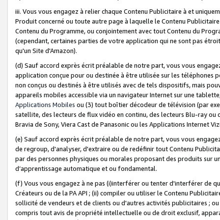
iii. Vous vous engagez à relier chaque Contenu Publicitaire à et uniqu
Produit concerné ou toute autre page à laquelle le Contenu Publicitaire
Contenu du Programme, ou conjointement avec tout Contenu du Programm
(cependant, certaines parties de votre application qui ne sont pas étroi
qu'un Site d'Amazon).
(d) Sauf accord exprès écrit préalable de notre part, vous vous engagez à
application conçue pour ou destinée à être utilisée sur les téléphones p
non conçus ou destinés à être utilisés avec de tels dispositifs, mais pouv
appareils mobiles accessible via un navigateur Internet sur une tablett
Applications Mobiles
ou (3) tout boîtier décodeur de télévision (par ex
satellite, des lecteurs de flux vidéo en continu, des lecteurs Blu-ray o
Bravia de Sony, Viera Cast de Panasonic ou les Applications Internet Viz
(e) Sauf accord exprès écrit préalable de notre part, vous vous engagez 
de regroup, d'analyser, d'extraire ou de redéfinir tout Contenu Publicitai
par des personnes physiques ou morales proposant des produits sur un
d’apprentissage automatique et ou fondamental.
(f) Vous vous engagez à ne pas (i)interférer ou tenter d'interférer de 
Créateurs ou de la PA API ; (ii) compiler ou utiliser le Contenu Publicita
sollicité de vendeurs et de clients ou d'autres activités publicitaires ; ou (
compris tout avis de propriété intellectuelle ou de droit exclusif, appar