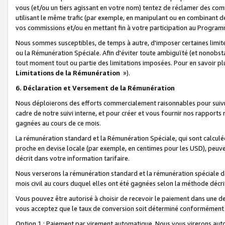
vous (et/ou un tiers agissant en votre nom) tentez de réclamer des c
utilisant le même trafic (par exemple, en manipulant ou en combinant 
vos commissions et/ou en mettant fin à votre participation au Progra
Nous sommes susceptibles, de temps à autre, d'imposer certaines limit
ou la Rémunération Spéciale. Afin d'éviter toute ambiguïté (et nonobst
tout moment tout ou partie des limitations imposées. Pour en savoir plus
Limitations de la Rémunération
»).
6. Déclaration et Versement de la Rémunération
Nous déploierons des efforts commercialement raisonnables pour suivr
cadre de notre suivi interne, et pour créer et vous fournir nos rapport
gagnées au cours de ce mois.
La rémunération standard et la Rémunération Spéciale, qui sont calcul
proche en devise locale (par exemple, en centimes pour les USD), peuve
décrit dans votre information tarifaire.
Nous verserons la rémunération standard et la rémunération spéciale da
mois civil au cours duquel elles ont été gagnées selon la méthode décr
Vous pouvez être autorisé à choisir de recevoir le paiement dans une dev
vous acceptez que le taux de conversion soit déterminé conformément
Option 1 : Paiement par virement automatique.
Nous vous virerons aut