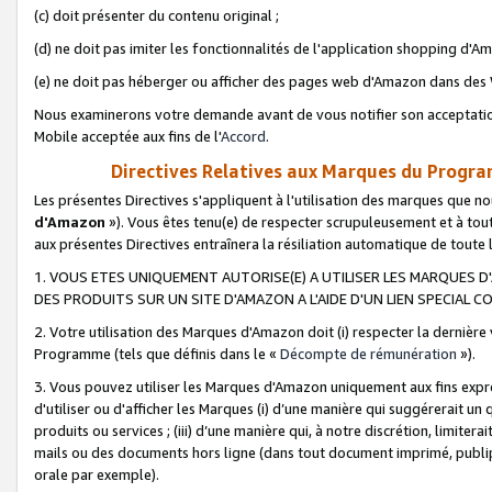
(c) doit présenter du contenu original ;
(d) ne doit pas imiter les fonctionnalités de l'application shopping d'Am
(e) ne doit pas héberger ou afficher des pages web d'Amazon dans de
Nous examinerons votre demande avant de vous notifier son acceptatio
Mobile acceptée aux fins de l'
Accord
.
Directives Relatives aux Marques du Progra
Les présentes Directives s'appliquent à l'utilisation des marques que
d'Amazon
»). Vous êtes tenu(e) de respecter scrupuleusement et à tou
aux présentes Directives entraînera la résiliation automatique de toute
1. VOUS ETES UNIQUEMENT AUTORISE(E) A UTILISER LES MARQUES D'
DES PRODUITS SUR UN SITE D'AMAZON A L'AIDE D'UN LIEN SPECIAL 
2. Votre utilisation des Marques d'Amazon doit (i) respecter la dernière
Programme (tels que définis dans le «
Décompte de rémunération
»).
3. Vous pouvez utiliser les Marques d'Amazon uniquement aux fins expr
d'utiliser ou d'afficher les Marques (i) d’une manière qui suggérerait un
produits ou services ; (iii) d’une manière qui, à notre discrétion, limit
mails ou des documents hors ligne (dans tout document imprimé, publip
orale par exemple).