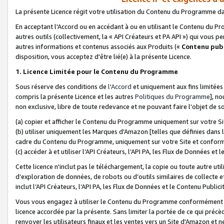
La présente Licence régit votre utilisation du Contenu du Programme d
En acceptant l'Accord ou en accédant à ou en utilisant le Contenu du P
autres outils (collectivement, la «
API Créateurs et PA API
») qui vous pe
autres informations et contenus associés aux Produits («
Contenu publ
disposition, vous acceptez d'être lié(e) à la présente Licence.
1. Licence Limitée pour le Contenu du Programme
Sous réserve des conditions de
l'Accord
et uniquement aux fins limitées
compris la présente Licence et les autres
Politiques du Programme
], n
non exclusive, libre de toute redevance et ne pouvant faire l'objet de so
(a) copier et afficher le Contenu du Programme uniquement sur votre Si
(b) utiliser uniquement les Marques d'Amazon [telles que définies dans 
cadre du Contenu du Programme, uniquement sur votre Site et confo
(c) accéder à et utiliser l’API Créateurs, l’API PA, les Flux de Données e
Cette licence n'inclut pas le téléchargement, la copie ou toute autre util
d’exploration de données, de robots ou d’outils similaires de collecte
inclut l’API Créateurs, l’API PA, les Flux de Données et le Contenu Publici
Vous vous engagez à utiliser le Contenu du Programme conformément a
licence accordée par la présente. Sans limiter la portée de ce qui pré
renvoyer les utilisateurs finaux et les ventes vers un Site d'Amazon et