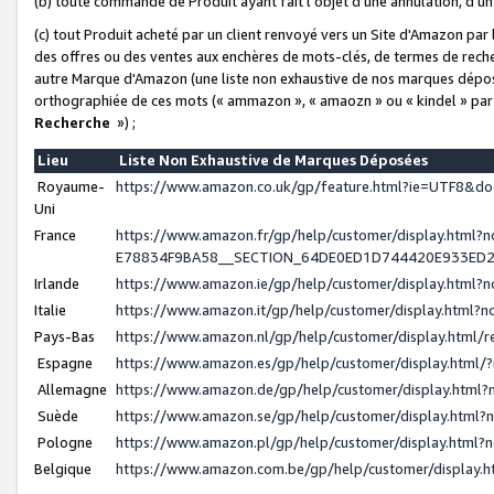
(b) toute commande de Produit ayant fait l'objet d'une annulation, d'u
(c) tout Produit acheté par un client renvoyé vers un Site d'Amazon par
des offres ou des ventes aux enchères de mots-clés, de termes de reche
autre Marque d'Amazon (une liste non exhaustive de nos marques déposée
orthographiée de ces mots (« ammazon », « amaozn » ou « kindel » par
Recherche
») ;
Lieu
Liste Non Exhaustive de Marques Déposées
Royaume-
https://www.amazon.co.uk/gp/feature.html?ie=UTF8&
Uni
France
https://www.amazon.fr/gp/help/customer/display.ht
E78834F9BA58__SECTION_64DE0ED1D744420E933ED
Irlande
https://www.amazon.ie/gp/help/customer/display.htm
Italie
https://www.amazon.it/gp/help/customer/display.html
Pays-Bas
https://www.amazon.nl/gp/help/customer/display.html
Espagne
https://www.amazon.es/gp/help/customer/display.html
Allemagne
https://www.amazon.de/gp/help/customer/display.htm
Suède
https://www.amazon.se/gp/help/customer/display.htm
Pologne
https://www.amazon.pl/gp/help/customer/display.html
Belgique
https://www.amazon.com.be/gp/help/customer/displa