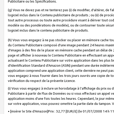
Publicitaire ou les Spécifications.
(g) Vous ne devez pas et ne tenterez pas (i) de modifier, d'altérer, de f
logiciel inclus dans le Contenu publicitaire de produits ; ou (ii) de proc
tout autre processus ou toute autre procédure visant à dériver tout c
modèle ou des pondérations de modèle), ou de contourner toute sécurité a
logiciel inclus dans le contenu publicitaire de produits.
(h) Vous vous engagez à ne pas stocker ou placer en mémoire cache tou
du Contenu Publicitaire composé d'une image pendant 24 heures maxim
d'images à des fins de le placer en mémoire cache pendant un délai de
page et afficher à nouveau le Contenu Publicitaire en effectuant un app
actualisant le Contenu Publicitaire sur votre application dans les plus 
d'Identification Standard d'Amazon (ASIN) pendant une durée indéterminé
application comprend une application client, cette dernière ne peut pa
vous engagez à nous fournir dans les trois jours ouvrés une copie de tou
vérification du respect de la présente Licence.
(i) Vous vous engagez à inclure un horodatage à l'affichage du prix ou 
Publicitaire à partir de Flux de Données ou si vous effectuez un appel ve
application moins d'une fois toutes les heures. Cependant, le jour même
sur votre application, vous pouvez omettre la partie date du tampon.
• [insérer le Site d'Amazon]Prix : 32,77 [EUR/£] (le 01/07/2008 14 h 11 