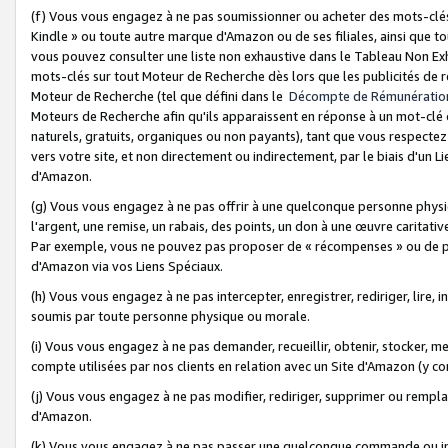
(f) Vous vous engagez à ne pas soumissionner ou acheter des mots-clés,
Kindle » ou toute autre marque d'Amazon ou de ses filiales, ainsi que t
vous pouvez consulter une liste non exhaustive dans le Tableau Non Ex
mots-clés sur tout Moteur de Recherche dès lors que les publicités de 
Moteur de Recherche (tel que défini dans le
Décompte de Rémunératio
Moteurs de Recherche afin qu'ils apparaissent en réponse à un mot-clé o
naturels, gratuits, organiques ou non payants), tant que vous respectez 
vers votre site, et non directement ou indirectement, par le biais d'un Li
d'Amazon.
(g) Vous vous engagez à ne pas offrir à une quelconque personne physi
l'argent, une remise, un rabais, des points, un don à une œuvre caritativ
Par exemple, vous ne pouvez pas proposer de « récompenses » ou de p
d'Amazon via vos Liens Spéciaux.
(h) Vous vous engagez à ne pas intercepter, enregistrer, rediriger, lire
soumis par toute personne physique ou morale.
(i) Vous vous engagez à ne pas demander, recueillir, obtenir, stocker, 
compte utilisées par nos clients en relation avec un Site d'Amazon (y c
(j) Vous vous engagez à ne pas modifier, rediriger, supprimer ou rempla
d'Amazon.
(k) Vous vous engagez à ne pas passer une quelconque commande ou init