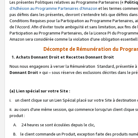
Les présentes Politiques relatives au Programme Partenaires («
Politi
d’Adhésion au Programme Partenaires d'Amazon
et les termes commenç
pas définis dans les présentes, devront s'entendre tels que définis dans 
Conditions Requises pour la Participation au Programme Partenaires, ai
de l'Accord. Afin d’éviter toute ambiguïté et sans limitation, aux fins de
Participation au Programme Partenaires, de la Licence PI du Programme 
Amazon sera considérée comme la violation d’une obligation essentielle
Décompte de Rémunération du Program
1. Achats Donnant Droit et Recettes Donnant Droit
Nous nous engageons à verser la Rémunération Standard, présentée à l
Donnant Droit
» qui – sous réserve des exclusions décrites dans le p
(a) Lien spécial sur votre Site :
i. un client clique sur un Lien Spécial placé sur votre Site à destination
ii. au cours d'une même session, qui commence lorsqu'un client clique s
produit :
A. 24 heures se sont écoulées depuis le clic,
B. le client commande un Produit, exception faite des produits numéri