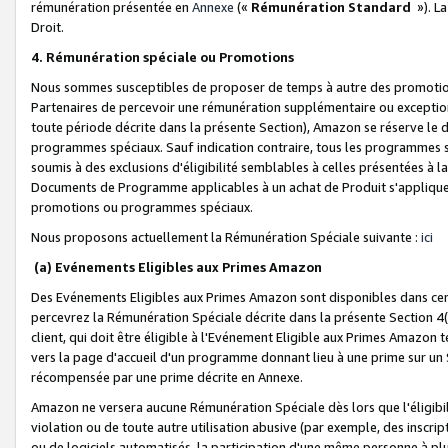
rémunération présentée en
Annexe
(«
Rémunération Standard
»). L
Droit.
4. Rémunération spéciale ou Promotions
Nous sommes susceptibles de proposer de temps à autre des promotion
Partenaires de percevoir une rémunération supplémentaire ou exceptio
toute période décrite dans la présente Section), Amazon se réserve le
programmes spéciaux. Sauf indication contraire, tous les programmes s
soumis à des exclusions d'éligibilité semblables à celles présentées à 
Documents de Programme applicables à un achat de Produit s'appliquera
promotions ou programmes spéciaux.
Nous proposons actuellement la Rémunération Spéciale suivante :
ici
(a) Evénements Eligibles aux Primes Amazon
Des Evénements Eligibles aux Primes Amazon sont disponibles dans cer
percevrez la Rémunération Spéciale décrite dans la présente Section 4(
client, qui doit être éligible à l'Evénement Eligible aux Primes Amazon te
vers la page d'accueil d'un programme donnant lieu à une prime sur un Si
récompensée par une prime décrite en Annexe.
Amazon ne versera aucune Rémunération Spéciale dès lors que l'éligibi
violation ou de toute autre utilisation abusive (par exemple, des inscrip
ou de logiciels automatisés, la participation d'une même personne à p