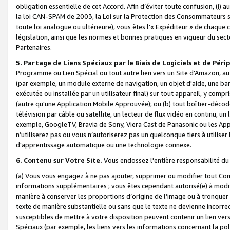
obligation essentielle de cet Accord. Afin d’éviter toute confusion, (i) a
la loi CAN-SPAM de 2003, la Loi sur la Protection des Consommateurs s
toute loi analogue ou ultérieure), vous êtes l’« Expéditeur » de chaque 
législation, ainsi que les normes et bonnes pratiques en vigueur du s
Partenaires.
5. Partage de Liens Spéciaux par le Biais de Logiciels et de Pér
Programme ou Lien Spécial ou tout autre lien vers un Site d'Amazon, au su
(par exemple, un module externe de navigation, un objet d'aide, une ba
exécutée ou installée par un utilisateur final) sur tout appareil, y comp
(autre qu'une Application Mobile Approuvée); ou (b) tout boîtier-décod
télévision par câble ou satellite, un lecteur de flux vidéo en continu, un
exemple, GoogleTV, Bravia de Sony, Viera Cast de Panasonic ou les Appli
n’utiliserez pas ou vous n’autoriserez pas un quelconque tiers à utili
d'apprentissage automatique ou une technologie connexe.
6. Contenu sur Votre Site.
Vous endossez l'entière responsabilité du
(a) Vous vous engagez à ne pas ajouter, supprimer ou modifier tout Co
informations supplémentaires ; vous êtes cependant autorisé(e) à modi
manière à conserver les proportions d’origine de l’image ou à tronquer
texte de manière substantielle ou sans que le texte ne devienne incorr
susceptibles de mettre à votre disposition peuvent contenir un lien ver
Spéciaux (par exemple, les liens vers les informations concernant la poli