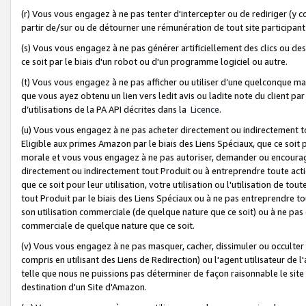
(r) Vous vous engagez à ne pas tenter d'intercepter ou de rediriger (y comp
partir de/sur ou de détourner une rémunération de tout site participa
(s) Vous vous engagez à ne pas générer artificiellement des clics ou de
ce soit par le biais d'un robot ou d'un programme logiciel ou autre.
(t) Vous vous engagez à ne pas afficher ou utiliser d’une quelconque man
que vous ayez obtenu un lien vers ledit avis ou ladite note du client par
d’utilisations de la PA API décrites dans la
Licence
.
(u) Vous vous engagez à ne pas acheter directement ou indirectement t
Eligible aux primes Amazon par le biais des Liens Spéciaux, que ce soit 
morale et vous vous engagez à ne pas autoriser, demander ou encourager
directement ou indirectement tout Produit ou à entreprendre toute acti
que ce soit pour leur utilisation, votre utilisation ou l'utilisation de
tout Produit par le biais des Liens Spéciaux ou à ne pas entreprendre t
son utilisation commerciale (de quelque nature que ce soit) ou à ne pas o
commerciale de quelque nature que ce soit.
(v) Vous vous engagez à ne pas masquer, cacher, dissimuler ou occulter 
compris en utilisant des Liens de Redirection) ou l'agent utilisateur de 
telle que nous ne puissions pas déterminer de façon raisonnable le site ou
destination d'un Site d'Amazon.