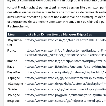
(b) toute commande de Produit ayant fait l'objet d'une annulation, d'u
(c) tout Produit acheté par un client renvoyé vers un Site d'Amazon par
des offres ou des ventes aux enchères de mots-clés, de termes de reche
autre Marque d'Amazon (une liste non exhaustive de nos marques déposée
orthographiée de ces mots (« ammazon », « amaozn » ou « kindel » par
Recherche
») ;
Lieu
Liste Non Exhaustive de Marques Déposées
Royaume-
https://www.amazon.co.uk/gp/feature.html?ie=UTF8&
Uni
France
https://www.amazon.fr/gp/help/customer/display.ht
E78834F9BA58__SECTION_64DE0ED1D744420E933ED
Irlande
https://www.amazon.ie/gp/help/customer/display.htm
Italie
https://www.amazon.it/gp/help/customer/display.html
Pays-Bas
https://www.amazon.nl/gp/help/customer/display.html
Espagne
https://www.amazon.es/gp/help/customer/display.html
Allemagne
https://www.amazon.de/gp/help/customer/display.htm
Suède
https://www.amazon.se/gp/help/customer/display.htm
Pologne
https://www.amazon.pl/gp/help/customer/display.html
Belgique
https://www.amazon.com.be/gp/help/customer/displa