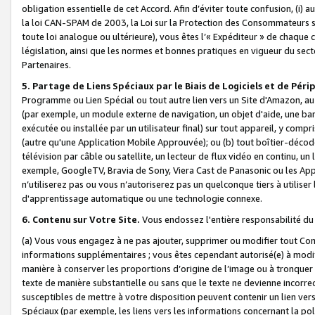
obligation essentielle de cet Accord. Afin d’éviter toute confusion, (i) a
la loi CAN-SPAM de 2003, la Loi sur la Protection des Consommateurs s
toute loi analogue ou ultérieure), vous êtes l’« Expéditeur » de chaque 
législation, ainsi que les normes et bonnes pratiques en vigueur du s
Partenaires.
5. Partage de Liens Spéciaux par le Biais de Logiciels et de Pér
Programme ou Lien Spécial ou tout autre lien vers un Site d'Amazon, au su
(par exemple, un module externe de navigation, un objet d'aide, une ba
exécutée ou installée par un utilisateur final) sur tout appareil, y comp
(autre qu'une Application Mobile Approuvée); ou (b) tout boîtier-décod
télévision par câble ou satellite, un lecteur de flux vidéo en continu, un
exemple, GoogleTV, Bravia de Sony, Viera Cast de Panasonic ou les Appli
n’utiliserez pas ou vous n’autoriserez pas un quelconque tiers à utili
d'apprentissage automatique ou une technologie connexe.
6. Contenu sur Votre Site.
Vous endossez l'entière responsabilité du
(a) Vous vous engagez à ne pas ajouter, supprimer ou modifier tout Co
informations supplémentaires ; vous êtes cependant autorisé(e) à modi
manière à conserver les proportions d’origine de l’image ou à tronquer
texte de manière substantielle ou sans que le texte ne devienne incorr
susceptibles de mettre à votre disposition peuvent contenir un lien ver
Spéciaux (par exemple, les liens vers les informations concernant la poli