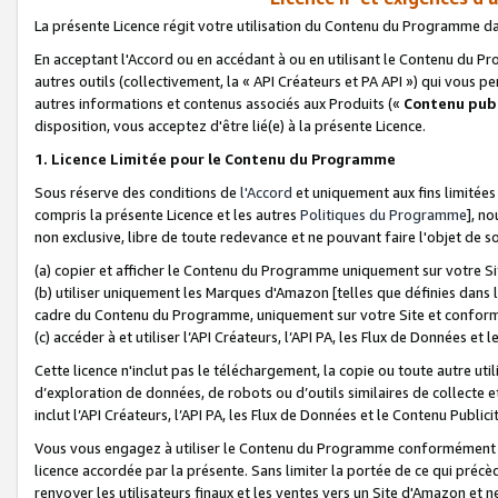
La présente Licence régit votre utilisation du Contenu du Programme d
En acceptant l'Accord ou en accédant à ou en utilisant le Contenu du P
autres outils (collectivement, la «
API Créateurs et PA API
») qui vous pe
autres informations et contenus associés aux Produits («
Contenu publ
disposition, vous acceptez d'être lié(e) à la présente Licence.
1. Licence Limitée pour le Contenu du Programme
Sous réserve des conditions de
l'Accord
et uniquement aux fins limitées
compris la présente Licence et les autres
Politiques du Programme
], n
non exclusive, libre de toute redevance et ne pouvant faire l'objet de so
(a) copier et afficher le Contenu du Programme uniquement sur votre Si
(b) utiliser uniquement les Marques d'Amazon [telles que définies dans 
cadre du Contenu du Programme, uniquement sur votre Site et confo
(c) accéder à et utiliser l’API Créateurs, l’API PA, les Flux de Données e
Cette licence n'inclut pas le téléchargement, la copie ou toute autre util
d’exploration de données, de robots ou d’outils similaires de collecte
inclut l’API Créateurs, l’API PA, les Flux de Données et le Contenu Publici
Vous vous engagez à utiliser le Contenu du Programme conformément a
licence accordée par la présente. Sans limiter la portée de ce qui pré
renvoyer les utilisateurs finaux et les ventes vers un Site d'Amazon et