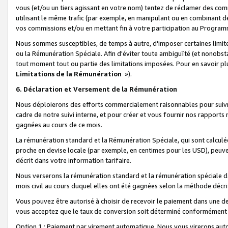
vous (et/ou un tiers agissant en votre nom) tentez de réclamer des c
utilisant le même trafic (par exemple, en manipulant ou en combinant 
vos commissions et/ou en mettant fin à votre participation au Progra
Nous sommes susceptibles, de temps à autre, d'imposer certaines limit
ou la Rémunération Spéciale. Afin d'éviter toute ambiguïté (et nonobst
tout moment tout ou partie des limitations imposées. Pour en savoir plus
Limitations de la Rémunération
»).
6. Déclaration et Versement de la Rémunération
Nous déploierons des efforts commercialement raisonnables pour suivr
cadre de notre suivi interne, et pour créer et vous fournir nos rapport
gagnées au cours de ce mois.
La rémunération standard et la Rémunération Spéciale, qui sont calcul
proche en devise locale (par exemple, en centimes pour les USD), peuve
décrit dans votre information tarifaire.
Nous verserons la rémunération standard et la rémunération spéciale da
mois civil au cours duquel elles ont été gagnées selon la méthode décr
Vous pouvez être autorisé à choisir de recevoir le paiement dans une dev
vous acceptez que le taux de conversion soit déterminé conformément
Option 1 : Paiement par virement automatique.
Nous vous virerons aut