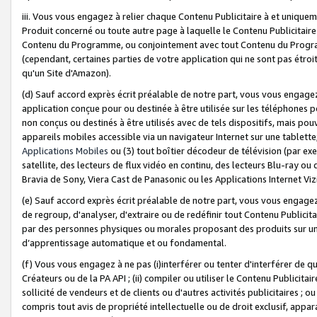
iii. Vous vous engagez à relier chaque Contenu Publicitaire à et uniqu
Produit concerné ou toute autre page à laquelle le Contenu Publicitaire
Contenu du Programme, ou conjointement avec tout Contenu du Programm
(cependant, certaines parties de votre application qui ne sont pas étroi
qu'un Site d'Amazon).
(d) Sauf accord exprès écrit préalable de notre part, vous vous engagez à
application conçue pour ou destinée à être utilisée sur les téléphones p
non conçus ou destinés à être utilisés avec de tels dispositifs, mais pouv
appareils mobiles accessible via un navigateur Internet sur une tablett
Applications Mobiles
ou (3) tout boîtier décodeur de télévision (par ex
satellite, des lecteurs de flux vidéo en continu, des lecteurs Blu-ray o
Bravia de Sony, Viera Cast de Panasonic ou les Applications Internet Viz
(e) Sauf accord exprès écrit préalable de notre part, vous vous engagez 
de regroup, d'analyser, d'extraire ou de redéfinir tout Contenu Publicitai
par des personnes physiques ou morales proposant des produits sur un
d’apprentissage automatique et ou fondamental.
(f) Vous vous engagez à ne pas (i)interférer ou tenter d'interférer de 
Créateurs ou de la PA API ; (ii) compiler ou utiliser le Contenu Publicita
sollicité de vendeurs et de clients ou d'autres activités publicitaires ; ou (
compris tout avis de propriété intellectuelle ou de droit exclusif, appar