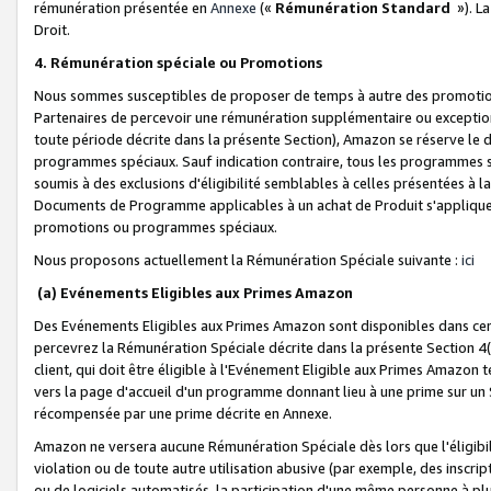
rémunération présentée en
Annexe
(«
Rémunération Standard
»). L
Droit.
4. Rémunération spéciale ou Promotions
Nous sommes susceptibles de proposer de temps à autre des promotion
Partenaires de percevoir une rémunération supplémentaire ou exceptio
toute période décrite dans la présente Section), Amazon se réserve le
programmes spéciaux. Sauf indication contraire, tous les programmes s
soumis à des exclusions d'éligibilité semblables à celles présentées à 
Documents de Programme applicables à un achat de Produit s'appliquera
promotions ou programmes spéciaux.
Nous proposons actuellement la Rémunération Spéciale suivante :
ici
(a) Evénements Eligibles aux Primes Amazon
Des Evénements Eligibles aux Primes Amazon sont disponibles dans cer
percevrez la Rémunération Spéciale décrite dans la présente Section 4(
client, qui doit être éligible à l'Evénement Eligible aux Primes Amazon te
vers la page d'accueil d'un programme donnant lieu à une prime sur un Si
récompensée par une prime décrite en Annexe.
Amazon ne versera aucune Rémunération Spéciale dès lors que l'éligibi
violation ou de toute autre utilisation abusive (par exemple, des inscrip
ou de logiciels automatisés, la participation d'une même personne à p