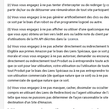
(r) Vous vous engagez à ne pas tenter d'intercepter ou de rediriger (y comp
partir de/sur ou de détourner une rémunération de tout site participa
(s) Vous vous engagez à ne pas générer artificiellement des clics ou de
ce soit par le biais d'un robot ou d'un programme logiciel ou autre.
(t) Vous vous engagez à ne pas afficher ou utiliser d’une quelconque man
que vous ayez obtenu un lien vers ledit avis ou ladite note du client par
d’utilisations de la PA API décrites dans la
Licence
.
(u) Vous vous engagez à ne pas acheter directement ou indirectement t
Eligible aux primes Amazon par le biais des Liens Spéciaux, que ce soit 
morale et vous vous engagez à ne pas autoriser, demander ou encourager
directement ou indirectement tout Produit ou à entreprendre toute acti
que ce soit pour leur utilisation, votre utilisation ou l'utilisation de
tout Produit par le biais des Liens Spéciaux ou à ne pas entreprendre t
son utilisation commerciale (de quelque nature que ce soit) ou à ne pas o
commerciale de quelque nature que ce soit.
(v) Vous vous engagez à ne pas masquer, cacher, dissimuler ou occulter 
compris en utilisant des Liens de Redirection) ou l'agent utilisateur de 
telle que nous ne puissions pas déterminer de façon raisonnable le site ou
destination d'un Site d'Amazon.