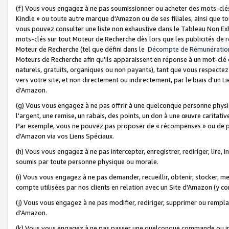
(f) Vous vous engagez à ne pas soumissionner ou acheter des mots-clés,
Kindle » ou toute autre marque d'Amazon ou de ses filiales, ainsi que t
vous pouvez consulter une liste non exhaustive dans le Tableau Non Ex
mots-clés sur tout Moteur de Recherche dès lors que les publicités de 
Moteur de Recherche (tel que défini dans le
Décompte de Rémunératio
Moteurs de Recherche afin qu'ils apparaissent en réponse à un mot-clé o
naturels, gratuits, organiques ou non payants), tant que vous respectez 
vers votre site, et non directement ou indirectement, par le biais d'un Li
d'Amazon.
(g) Vous vous engagez à ne pas offrir à une quelconque personne physi
l'argent, une remise, un rabais, des points, un don à une œuvre caritativ
Par exemple, vous ne pouvez pas proposer de « récompenses » ou de p
d'Amazon via vos Liens Spéciaux.
(h) Vous vous engagez à ne pas intercepter, enregistrer, rediriger, lire
soumis par toute personne physique ou morale.
(i) Vous vous engagez à ne pas demander, recueillir, obtenir, stocker, 
compte utilisées par nos clients en relation avec un Site d'Amazon (y c
(j) Vous vous engagez à ne pas modifier, rediriger, supprimer ou rempla
d'Amazon.
(k) Vous vous engagez à ne pas passer une quelconque commande ou init