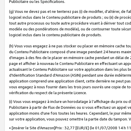
Publicitaire ou les Spécifications.
(g) Vous ne devez pas et ne tenterez pas (i) de modifier, d'altérer, de f
logiciel inclus dans le Contenu publicitaire de produits ; ou (ii) de proc
tout autre processus ou toute autre procédure visant à dériver tout c
modèle ou des pondérations de modèle), ou de contourner toute sécurité a
logiciel inclus dans le contenu publicitaire de produits.
(h) Vous vous engagez à ne pas stocker ou placer en mémoire cache tou
du Contenu Publicitaire composé d'une image pendant 24 heures maxim
d'images à des fins de le placer en mémoire cache pendant un délai de
page et afficher à nouveau le Contenu Publicitaire en effectuant un app
actualisant le Contenu Publicitaire sur votre application dans les plus 
d'Identification Standard d'Amazon (ASIN) pendant une durée indéterminé
application comprend une application client, cette dernière ne peut pa
vous engagez à nous fournir dans les trois jours ouvrés une copie de tou
vérification du respect de la présente Licence.
(i) Vous vous engagez à inclure un horodatage à l'affichage du prix ou 
Publicitaire à partir de Flux de Données ou si vous effectuez un appel ve
application moins d'une fois toutes les heures. Cependant, le jour même
sur votre application, vous pouvez omettre la partie date du tampon.
• [insérer le Site d'Amazon]Prix : 32,77 [EUR/£] (le 01/07/2008 14 h 11 