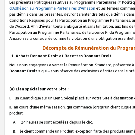
Les présentes Politiques relatives au Programme Partenaires («
Politi
d’Adhésion au Programme Partenaires d'Amazon
et les termes commenç
pas définis dans les présentes, devront s'entendre tels que définis dans 
Conditions Requises pour la Participation au Programme Partenaires, ai
de l'Accord. Afin d’éviter toute ambiguïté et sans limitation, aux fins de
Participation au Programme Partenaires, de la Licence PI du Programme 
Amazon sera considérée comme la violation d’une obligation essentielle
Décompte de Rémunération du Program
1. Achats Donnant Droit et Recettes Donnant Droit
Nous nous engageons à verser la Rémunération Standard, présentée à l
Donnant Droit
» qui – sous réserve des exclusions décrites dans le p
(a) Lien spécial sur votre Site :
i. un client clique sur un Lien Spécial placé sur votre Site à destination
ii. au cours d'une même session, qui commence lorsqu'un client clique s
produit :
A. 24 heures se sont écoulées depuis le clic,
B. le client commande un Produit, exception faite des produits numéri