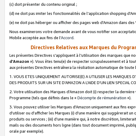
(c) doit présenter du contenu original ;
(d) ne doit pas imiter les fonctionnalités de l'application shopping d'Am
(e) ne doit pas héberger ou afficher des pages web d'Amazon dans de
Nous examinerons votre demande avant de vous notifier son acceptatio
Mobile acceptée aux fins de l'
Accord
.
Directives Relatives aux Marques du Progra
Les présentes Directives s'appliquent à l'utilisation des marques que
d'Amazon
»). Vous êtes tenu(e) de respecter scrupuleusement et à tou
aux présentes Directives entraînera la résiliation automatique de toute
1. VOUS ETES UNIQUEMENT AUTORISE(E) A UTILISER LES MARQUES D'
DES PRODUITS SUR UN SITE D'AMAZON A L'AIDE D'UN LIEN SPECIAL 
2. Votre utilisation des Marques d'Amazon doit (i) respecter la dernière
Programme (tels que définis dans le «
Décompte de rémunération
»).
3. Vous pouvez utiliser les Marques d'Amazon uniquement aux fins expr
d'utiliser ou d'afficher les Marques (i) d’une manière qui suggérerait un
produits ou services ; (iii) d’une manière qui, à notre discrétion, limit
mails ou des documents hors ligne (dans tout document imprimé, publip
orale par exemple).