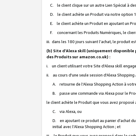
C. le client clique sur un autre Lien Spécial à de
D. le client achète un Produit via notre option 1-
E. le client achète un Produit en ajoutant un Produ
F. concernant les Produits Numériques, le client 
iii. dans les 180 jours suivant l'achat, le produit e
(b) Site d'Alexa skill (uniquement disponible
des Produits sur amazon.co.uk) :
i. un client utilisant votre Site d'Alexa skill enga
ii. au cours d'une seule session d'Alexa Shopping 
A. retourne de l'Alexa Shopping Action à votre
B. passe une commande via Alexa pour le Prod
le client achète le Produit que vous avez proposé a
C. via Alexa, ou
D. en ajoutant ce produit au panier d'achat du
initial avec l'Alexa Shopping Action ; et
iii. le Produit que vous avez proposé dans le cadre