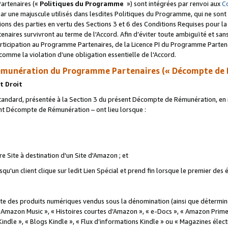
artenaires («
Politiques du Programme
») sont intégrées par renvoi aux
C
r une majuscule utilisés dans lesdites Politiques du Programme, qui ne sont 
ations des parties en vertu des Sections 3 et 6 des Conditions Requises pour l
naires survivront au terme de l'Accord. Afin d’éviter toute ambiguïté et sans l
rticipation au Programme Partenaires, de la Licence PI du Programme Partenai
mme la violation d’une obligation essentielle de l'Accord.
munération du Programme Partenaires (« Décompte de 
t Droit
ndard, présentée à la Section 3 du présent Décompte de Rémunération, en r
ent Décompte de Rémunération – ont lieu lorsque :
tre Site à destination d'un Site d'Amazon ; et
u'un client clique sur ledit Lien Spécial et prend fin lorsque le premier des
 des produits numériques vendus sous la dénomination (ainsi que déterminé 
 Amazon Music », « Histoires courtes d’Amazon », « e-Docs », « Amazon Prim
 Kindle », « Blogs Kindle », « Flux d’informations Kindle » ou « Magazines éle