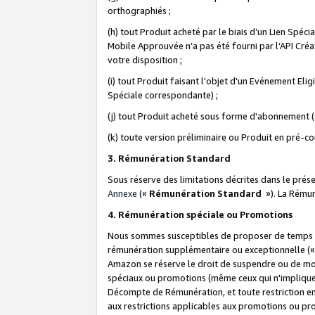
orthographiés ;
(h) tout Produit acheté par le biais d’un Lien Spéc
Mobile Approuvée n’a pas été fourni par l’API Créat
votre disposition ;
(i) tout Produit faisant l'objet d'un Evénement El
Spéciale correspondante) ;
(j) tout Produit acheté sous forme d'abonnement (s
(k) toute version préliminaire ou Produit en pré-c
3. Rémunération Standard
Sous réserve des limitations décrites dans le pré
Annexe
(«
Rémunération Standard
»). La Rému
4. Rémunération spéciale ou Promotions
Nous sommes susceptibles de proposer de temps à
rémunération supplémentaire ou exceptionnelle (
Amazon se réserve le droit de suspendre ou de mo
spéciaux ou promotions (même ceux qui n'impliquent
Décompte de Rémunération, et toute restriction e
aux restrictions applicables aux promotions ou p