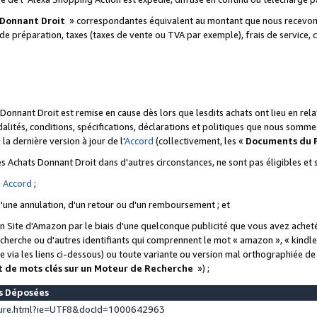
 Donnant Droit
» correspondantes équivalent au montant que nous recevons
 de préparation, taxes (taxes de vente ou TVA par exemple), frais de service, c
s Donnant Droit est remise en cause dès lors que lesdits achats ont lieu en r
lités, conditions, spécifications, déclarations et politiques que nous somme
a dernière version à jour de l'
Accord
(collectivement, les «
Documents du
 des Achats Donnant Droit dans d'autres circonstances, ne sont pas éligibles e
e
Accord
;
d'une annulation, d'un retour ou d'un remboursement ; et
 un Site d'Amazon par le biais d'une quelconque publicité que vous avez acheté
cherche ou d'autres identifiants qui comprennent le mot « amazon », « kindl
 via les liens ci-dessous) ou toute variante ou version mal orthographiée d
t de mots clés sur un Moteur de Recherche
») ;
es Déposées
ture.html?ie=UTF8&docId=1000642963