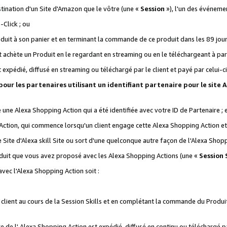
stination d'un Site d'Amazon que le vôtre (une «
Session
»), l'un des événemen
Click ; ou
it à son panier et en terminant la commande de ce produit dans les 89 jours sui
achète un Produit en le regardant en streaming ou en le téléchargeant à part
st expédié, diffusé en streaming ou téléchargé par le client et payé par celui-ci
 pour les partenaires utilisant un identifiant partenaire pour le si
ge une Alexa Shopping Action qui a été identifiée avec votre ID de Partenaire ; 
Action, qui commence lorsqu'un client engage cette Alexa Shopping Action et s
 Site d'Alexa skill Site ou sort d'une quelconque autre façon de l'Alexa Shop
uit que vous avez proposé avec les Alexa Shopping Actions (une «
Session S
vec l'Alexa Shopping Action soit :
 client au cours de la Session Skills et en complétant la commande du Produ
 de l' Alexa Shopping Action est expédié, diffusé en continu ou téléchargé par