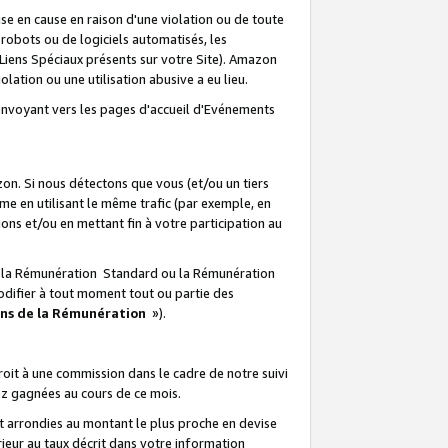
e en cause en raison d'une violation ou de toute
e robots ou de logiciels automatisés, les
Liens Spéciaux présents sur votre Site). Amazon
lation ou une utilisation abusive a eu lieu.
renvoyant vers les pages d'accueil d'Evénements
on. Si nous détectons que vous (et/ou un tiers
 en utilisant le même trafic (par exemple, en
s et/ou en mettant fin à votre participation au
ir la Rémunération Standard ou la Rémunération
odifier à tout moment tout ou partie des
ons de la Rémunération
»).
it à une commission dans le cadre de notre suivi
ez gagnées au cours de ce mois.
t arrondies au montant le plus proche en devise
ieur au taux décrit dans votre information