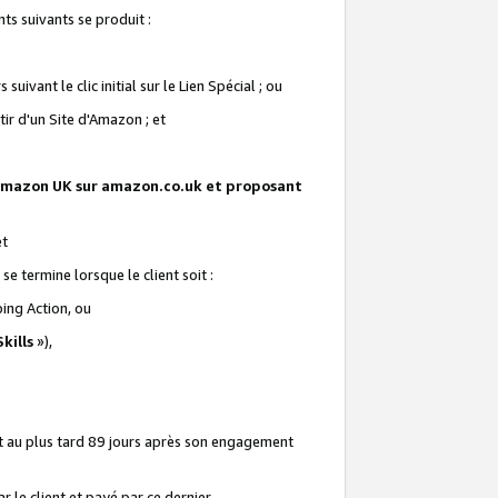
ts suivants se produit :
vant le clic initial sur le Lien Spécial ; ou
ir d'un Site d'Amazon ; et
te Amazon UK sur amazon.co.uk et proposant
et
e termine lorsque le client soit :
ping Action, ou
kills
»),
it au plus tard 89 jours après son engagement
 le client et payé par ce dernier.