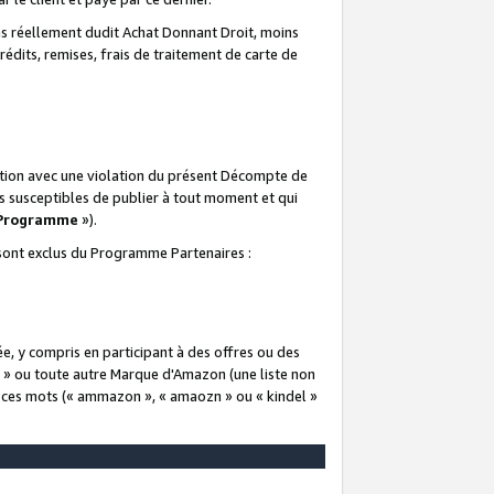
 réellement dudit Achat Donnant Droit, moins
rédits, remises, frais de traitement de carte de
elation avec une violation du présent Décompte de
s susceptibles de publier à tout moment et qui
 Programme
»).
t sont exclus du Programme Partenaires :
e, y compris en participant à des offres ou des
e » ou toute autre Marque d'Amazon (une liste non
e ces mots (« ammazon », « amaozn » ou « kindel »