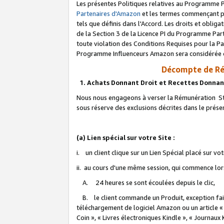
Les présentes Politiques relatives au Programme P
Partenaires d'Amazon
et les termes commençant pa
tels que définis dans l'Accord. Les droits et oblig
de la Section 3 de la Licence PI du Programme Parte
toute violation des Conditions Requises pour la Pa
Programme Influenceurs Amazon sera considérée co
Décompte de Ré
1. Achats Donnant Droit et Recettes Donnan
Nous nous engageons à verser la Rémunération Sta
sous réserve des exclusions décrites dans le prés
(a) Lien spécial sur votre Site :
i. un client clique sur un Lien Spécial placé sur vo
ii. au cours d'une même session, qui commence lorsq
A. 24 heures se sont écoulées depuis le clic,
B. le client commande un Produit, exception faite
téléchargement de logiciel Amazon ou un article «
Coin », « Livres électroniques Kindle », « Journaux