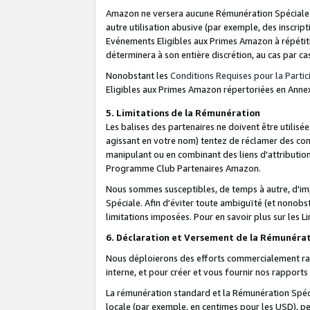
Amazon ne versera aucune Rémunération Spéciale dè
autre utilisation abusive (par exemple, des inscript
Evénements Eligibles aux Primes Amazon à répétiti
déterminera à son entière discrétion, au cas par ca
Nonobstant les
Conditions Requises pour la Parti
Eligibles aux Primes Amazon répertoriées en Anne
5. Limitations de la Rémunération
Les balises des partenaires ne doivent être utili
agissant en votre nom) tentez de réclamer des co
manipulant ou en combinant des liens d'attributi
Programme Club Partenaires Amazon.
Nous sommes susceptibles, de temps à autre, d'imp
Spéciale. Afin d'éviter toute ambiguïté (et nonob
limitations imposées. Pour en savoir plus sur les Li
6. Déclaration et Versement de la Rémunéra
Nous déploierons des efforts commercialement rai
interne, et pour créer et vous fournir nos rappor
La rémunération standard et la Rémunération Spéci
locale (par exemple, en centimes pour les USD), pe