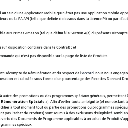
ial au sein d’une Application Mobile qui n’était pas une Application Mobile Ap
eurs ou la PA API (telle que définie ci dessous dans la Licence PI) ou par d’au
igible aux Primes Amazon (tel que défini à la Section 4(a) du présent Décomp
auf disposition contraire dans le Contrat) ; et
ommande qui n’est pas disponible sur la page de liste de Produits.
sent Décompte de Rémunération et du respect de l'
Accord
, nous nous engageo
nération est calculée sous forme d'un pourcentage des Recettes Donnant Dro
 autre des promotions ou des programmes spéciaux généraux, permettant à t
«
Rémunération Spéciale
»). Afin d'éviter toute ambiguïté (et nonobstant t
difier à tout moment tout ou partie des promotions ou programmes spéciaux.
 pas l'achat de Produits) sont soumis à des exclusions d'éligibilité semblabl
n vertu des Documents de Programme applicables à un achat de Produit s'app
rogrammes spéciaux.