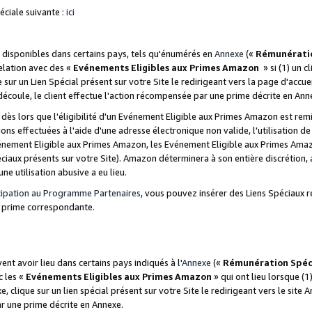
ciale suivante :
ici
disponibles dans certains pays, tels qu'énumérés en
Annexe
(«
Rémunérati
relation avec des «
Evénements Eligibles aux Primes Amazon
» si (1) un c
 sur un Lien Spécial présent sur votre Site le redirigeant vers la page d'acc
 découle, le client effectue l'action récompensée par une prime décrite en Ann
s lors que l'éligibilité d'un Evénement Eligible aux Primes Amazon est remis
ions effectuées à l'aide d'une adresse électronique non valide, l'utilisation d
nement Eligible aux Primes Amazon, les Evénement Eligible aux Primes Amazo
ciaux présents sur votre Site). Amazon déterminera à son entière discrétion, 
ne utilisation abusive a eu lieu.
cipation au Programme Partenaires
, vous pouvez insérer des Liens Spéciaux r
la prime correspondante.
t avoir lieu dans certains pays indiqués à l'
Annexe
(«
Rémunération Spéc
c les «
Evénements Eligibles aux Primes Amazon
» qui ont lieu lorsque (1)
 clique sur un lien spécial présent sur votre Site le redirigeant vers le site 
ar une prime décrite en Annexe.