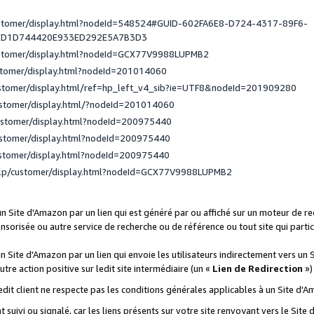
ustomer/display.html?nodeId=548524#GUID-602FA6E8-D724-4317-89F6-
ED1D744420E933ED292E5A7B3D3
ustomer/display.html?nodeId=GCX77V9988LUPMB2
stomer/display.html?nodeId=201014060
ustomer/display.html/ref=hp_left_v4_sib?ie=UTF8&nodeId=201909280
ustomer/display.html/?nodeId=201014060
ustomer/display.html?nodeId=200975440
ustomer/display.html?nodeId=200975440
ustomer/display.html?nodeId=200975440
elp/customer/display.html?nodeId=GCX77V9988LUPMB2
 un Site d'Amazon par un lien qui est généré par ou affiché sur un moteur de 
onsorisée ou autre service de recherche ou de référence ou tout site qui part
un Site d'Amazon par un lien qui envoie les utilisateurs indirectement vers un 
autre action positive sur ledit site intermédiaire (un «
Lien de Redirection
»)
 ledit client ne respecte pas les conditions générales applicables à un Site d'
t suivi ou signalé, car les liens présents sur votre site renvoyant vers le Si