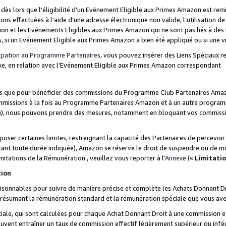
s lors que l'éligibilité d'un Evénement Eligible aux Primes Amazon est remis
ions effectuées à l'aide d'une adresse électronique non valide, l'utilisation d
on et les Evénements Eligibles aux Primes Amazon qui ne sont pas liés à des 
s, si un Evénement Eligible aux Primes Amazon a bien été appliqué ou si une vio
cipation au Programme Partenaires
, vous pouvez insérer des Liens Spéciaux 
xe, en relation avec l’Evénement Eligible aux Primes Amazon correspondant
sées que pour bénéficier des commissions du Programme Club Partenaires Amaz
mmissions à la fois au Programme Partenaires Amazon et à un autre programme
on), nous pouvons prendre des mesures, notamment en bloquant vos commission
oser certaines limites, restreignant la capacité des Partenaires de percevo
stant toute durée indiquée), Amazon se réserve le droit de suspendre ou de m
mitations de la Rémunération , veuillez vous reporter à l'
Annexe
(«
Limitati
tion
sonnables pour suivre de manière précise et complète les Achats Donnant Dro
ts résumant la rémunération standard et la rémunération spéciale que vous av
ale, qui sont calculées pour chaque Achat Donnant Droit à une commission e
uvent entraîner un taux de commission effectif légèrement supérieur ou infér