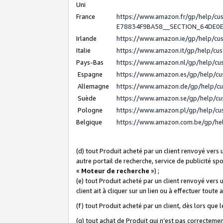
Uni
France
https://www.amazon.fr/gp/help/c
E78834F9BA58__SECTION_64DE0
Irlande
https://www.amazon.ie/gp/help/c
Italie
https://www.amazon.it/gp/help/cu
Pays-Bas
https://www.amazon.nl/gp/help/c
Espagne
https://www.amazon.es/gp/help/c
Allemagne
https://www.amazon.de/gp/help/c
Suède
https://www.amazon.se/gp/help/c
Pologne
https://www.amazon.pl/gp/help/c
Belgique
https://www.amazon.com.be/gp/h
(d) tout Produit acheté par un client renvoyé vers
autre portail de recherche, service de publicité sp
«
Moteur de recherche
») ;
(e) tout Produit acheté par un client renvoyé vers 
client ait à cliquer sur un lien ou à effectuer toute 
(f) tout Produit acheté par un client, dès lors que
(g) tout achat de Produit qui n’est pas correctemen