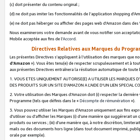
(c) doit présenter du contenu original ;
(d) ne doit pas imiter les fonctionnalités de l'application shopping d'Am
(e) ne doit pas héberger ou afficher des pages web d'Amazon dans de
Nous examinerons votre demande avant de vous notifier son acceptatio
Mobile acceptée aux fins de l'
Accord
.
Directives Relatives aux Marques du Progra
Les présentes Directives s'appliquent à l'utilisation des marques que
d'Amazon
»). Vous êtes tenu(e) de respecter scrupuleusement et à tou
aux présentes Directives entraînera la résiliation automatique de toute
1. VOUS ETES UNIQUEMENT AUTORISE(E) A UTILISER LES MARQUES D'
DES PRODUITS SUR UN SITE D'AMAZON A L'AIDE D'UN LIEN SPECIAL 
2. Votre utilisation des Marques d'Amazon doit (i) respecter la dernière
Programme (tels que définis dans le «
Décompte de rémunération
»).
3. Vous pouvez utiliser les Marques d'Amazon uniquement aux fins expr
d'utiliser ou d'afficher les Marques (i) d’une manière qui suggérerait un
produits ou services ; (iii) d’une manière qui, à notre discrétion, limit
mails ou des documents hors ligne (dans tout document imprimé, publip
orale par exemple).