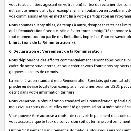
vous (et/ou un tiers agissant en votre nom) tentez de réclamer des c
utilisant le même trafic (par exemple, en manipulant ou en combinant 
vos commissions et/ou en mettant fin à votre participation au Progra
Nous sommes susceptibles, de temps à autre, d'imposer certaines limit
ou la Rémunération Spéciale. Afin d'éviter toute ambiguïté (et nonobst
tout moment tout ou partie des limitations imposées. Pour en savoir plus
Limitations de la Rémunération
»).
6. Déclaration et Versement de la Rémunération
Nous déploierons des efforts commercialement raisonnables pour suivr
cadre de notre suivi interne, et pour créer et vous fournir nos rapport
gagnées au cours de ce mois.
La rémunération standard et la Rémunération Spéciale, qui sont calcul
proche en devise locale (par exemple, en centimes pour les USD), peuve
décrit dans votre information tarifaire.
Nous verserons la rémunération standard et la rémunération spéciale da
mois civil au cours duquel elles ont été gagnées selon la méthode décr
Vous pouvez être autorisé à choisir de recevoir le paiement dans une dev
vous acceptez que le taux de conversion soit déterminé conformément
Option 1 : Paiement par virement automatique.
Nous vous virerons aut