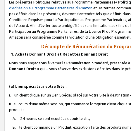
Les présentes Politiques relatives au Programme Partenaires («
Politi
d’Adhésion au Programme Partenaires d'Amazon
et les termes commenç
pas définis dans les présentes, devront s'entendre tels que définis dans 
Conditions Requises pour la Participation au Programme Partenaires, ai
de l'Accord. Afin d’éviter toute ambiguïté et sans limitation, aux fins de
Participation au Programme Partenaires, de la Licence PI du Programme 
Amazon sera considérée comme la violation d’une obligation essentielle
Décompte de Rémunération du Program
1. Achats Donnant Droit et Recettes Donnant Droit
Nous nous engageons à verser la Rémunération Standard, présentée à l
Donnant Droit
» qui – sous réserve des exclusions décrites dans le p
(a) Lien spécial sur votre Site :
i. un client clique sur un Lien Spécial placé sur votre Site à destination
ii. au cours d'une même session, qui commence lorsqu'un client clique s
produit :
A. 24 heures se sont écoulées depuis le clic,
B. le client commande un Produit, exception faite des produits numéri