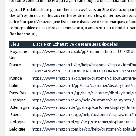
(b) toute commande de Produit ayant fait l'objet d'une annulation, d'u
(c) tout Produit acheté par un client renvoyé vers un Site d'Amazon par
des offres ou des ventes aux enchères de mots-clés, de termes de reche
autre Marque d'Amazon (une liste non exhaustive de nos marques déposée
orthographiée de ces mots (« ammazon », « amaozn » ou « kindel » par
Recherche
») ;
Lieu
Liste Non Exhaustive de Marques Déposées
Royaume-
https://www.amazon.co.uk/gp/feature.html?ie=UTF8&
Uni
France
https://www.amazon.fr/gp/help/customer/display.ht
E78834F9BA58__SECTION_64DE0ED1D744420E933ED
Irlande
https://www.amazon.ie/gp/help/customer/display.htm
Italie
https://www.amazon.it/gp/help/customer/display.html
Pays-Bas
https://www.amazon.nl/gp/help/customer/display.html
Espagne
https://www.amazon.es/gp/help/customer/display.html
Allemagne
https://www.amazon.de/gp/help/customer/display.htm
Suède
https://www.amazon.se/gp/help/customer/display.htm
Pologne
https://www.amazon.pl/gp/help/customer/display.html
Belgique
https://www.amazon.com.be/gp/help/customer/displa