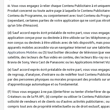
iii. Vous vous engagez à relier chaque Contenu Publicitaire à et uniqu
Produit concerné ou toute autre page à laquelle le Contenu Publicitaire
Contenu du Programme, ou conjointement avec tout Contenu du Programm
(cependant, certaines parties de votre application qui ne sont pas étroi
qu'un Site d'Amazon).
(d) Sauf accord exprès écrit préalable de notre part, vous vous engagez à
application conçue pour ou destinée à être utilisée sur les téléphones p
non conçus ou destinés à être utilisés avec de tels dispositifs, mais pouv
appareils mobiles accessible via un navigateur Internet sur une tablett
Applications Mobiles
ou (3) tout boîtier décodeur de télévision (par ex
satellite, des lecteurs de flux vidéo en continu, des lecteurs Blu-ray o
Bravia de Sony, Viera Cast de Panasonic ou les Applications Internet Viz
(e) Sauf accord exprès écrit préalable de notre part, vous vous engagez 
de regroup, d'analyser, d'extraire ou de redéfinir tout Contenu Publicitai
par des personnes physiques ou morales proposant des produits sur un
d’apprentissage automatique et ou fondamental.
(f) Vous vous engagez à ne pas (i)interférer ou tenter d'interférer de 
Créateurs ou de la PA API ; (ii) compiler ou utiliser le Contenu Publicita
sollicité de vendeurs et de clients ou d'autres activités publicitaires ; ou (
compris tout avis de propriété intellectuelle ou de droit exclusif, appar