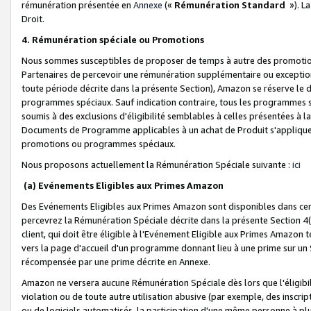
rémunération présentée en
Annexe
(«
Rémunération Standard
»). L
Droit.
4. Rémunération spéciale ou Promotions
Nous sommes susceptibles de proposer de temps à autre des promotion
Partenaires de percevoir une rémunération supplémentaire ou exceptio
toute période décrite dans la présente Section), Amazon se réserve le
programmes spéciaux. Sauf indication contraire, tous les programmes s
soumis à des exclusions d'éligibilité semblables à celles présentées à 
Documents de Programme applicables à un achat de Produit s'appliquera
promotions ou programmes spéciaux.
Nous proposons actuellement la Rémunération Spéciale suivante :
ici
(a) Evénements Eligibles aux Primes Amazon
Des Evénements Eligibles aux Primes Amazon sont disponibles dans cer
percevrez la Rémunération Spéciale décrite dans la présente Section 4(
client, qui doit être éligible à l'Evénement Eligible aux Primes Amazon te
vers la page d'accueil d'un programme donnant lieu à une prime sur un Si
récompensée par une prime décrite en Annexe.
Amazon ne versera aucune Rémunération Spéciale dès lors que l'éligibi
violation ou de toute autre utilisation abusive (par exemple, des inscrip
ou de logiciels automatisés, la participation d'une même personne à p