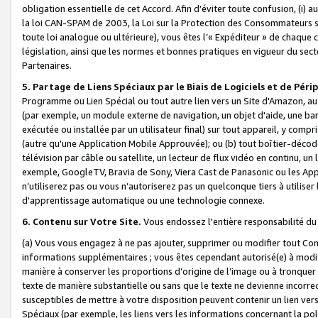
obligation essentielle de cet Accord. Afin d’éviter toute confusion, (i) a
la loi CAN-SPAM de 2003, la Loi sur la Protection des Consommateurs s
toute loi analogue ou ultérieure), vous êtes l’« Expéditeur » de chaque 
législation, ainsi que les normes et bonnes pratiques en vigueur du s
Partenaires.
5. Partage de Liens Spéciaux par le Biais de Logiciels et de Pér
Programme ou Lien Spécial ou tout autre lien vers un Site d'Amazon, au su
(par exemple, un module externe de navigation, un objet d'aide, une ba
exécutée ou installée par un utilisateur final) sur tout appareil, y comp
(autre qu'une Application Mobile Approuvée); ou (b) tout boîtier-décod
télévision par câble ou satellite, un lecteur de flux vidéo en continu, un
exemple, GoogleTV, Bravia de Sony, Viera Cast de Panasonic ou les Appli
n’utiliserez pas ou vous n’autoriserez pas un quelconque tiers à utili
d'apprentissage automatique ou une technologie connexe.
6. Contenu sur Votre Site.
Vous endossez l'entière responsabilité du
(a) Vous vous engagez à ne pas ajouter, supprimer ou modifier tout Co
informations supplémentaires ; vous êtes cependant autorisé(e) à modi
manière à conserver les proportions d’origine de l’image ou à tronquer
texte de manière substantielle ou sans que le texte ne devienne incorr
susceptibles de mettre à votre disposition peuvent contenir un lien ver
Spéciaux (par exemple, les liens vers les informations concernant la poli