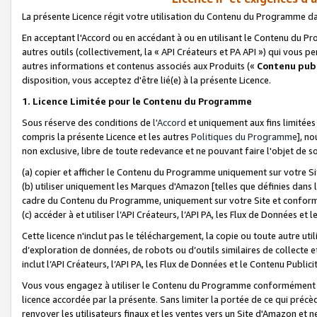
La présente Licence régit votre utilisation du Contenu du Programme d
En acceptant l'Accord ou en accédant à ou en utilisant le Contenu du P
autres outils (collectivement, la «
API Créateurs et PA API
») qui vous pe
autres informations et contenus associés aux Produits («
Contenu publ
disposition, vous acceptez d'être lié(e) à la présente Licence.
1. Licence Limitée pour le Contenu du Programme
Sous réserve des conditions de
l'Accord
et uniquement aux fins limitées
compris la présente Licence et les autres
Politiques du Programme
], n
non exclusive, libre de toute redevance et ne pouvant faire l'objet de so
(a) copier et afficher le Contenu du Programme uniquement sur votre Si
(b) utiliser uniquement les Marques d'Amazon [telles que définies dans 
cadre du Contenu du Programme, uniquement sur votre Site et confo
(c) accéder à et utiliser l’API Créateurs, l’API PA, les Flux de Données e
Cette licence n'inclut pas le téléchargement, la copie ou toute autre util
d’exploration de données, de robots ou d’outils similaires de collecte
inclut l’API Créateurs, l’API PA, les Flux de Données et le Contenu Publici
Vous vous engagez à utiliser le Contenu du Programme conformément a
licence accordée par la présente. Sans limiter la portée de ce qui pré
renvoyer les utilisateurs finaux et les ventes vers un Site d'Amazon et