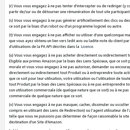
(r) Vous vous engagez à ne pas tenter d'intercepter ou de rediriger (y comp
partir de/sur ou de détourner une rémunération de tout site participa
(s) Vous vous engagez à ne pas générer artificiellement des clics ou de
ce soit par le biais d'un robot ou d'un programme logiciel ou autre.
(t) Vous vous engagez à ne pas afficher ou utiliser d’une quelconque man
que vous ayez obtenu un lien vers ledit avis ou ladite note du client par
d’utilisations de la PA API décrites dans la
Licence
.
(u) Vous vous engagez à ne pas acheter directement ou indirectement t
Eligible aux primes Amazon par le biais des Liens Spéciaux, que ce soit 
morale et vous vous engagez à ne pas autoriser, demander ou encourager
directement ou indirectement tout Produit ou à entreprendre toute acti
que ce soit pour leur utilisation, votre utilisation ou l'utilisation de
tout Produit par le biais des Liens Spéciaux ou à ne pas entreprendre t
son utilisation commerciale (de quelque nature que ce soit) ou à ne pas o
commerciale de quelque nature que ce soit.
(v) Vous vous engagez à ne pas masquer, cacher, dissimuler ou occulter 
compris en utilisant des Liens de Redirection) ou l'agent utilisateur de 
telle que nous ne puissions pas déterminer de façon raisonnable le site ou
destination d'un Site d'Amazon.