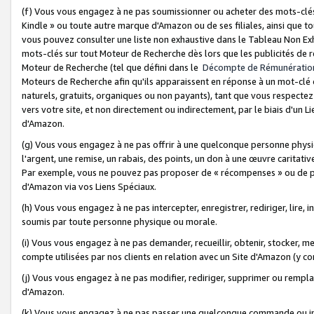
(f) Vous vous engagez à ne pas soumissionner ou acheter des mots-clés,
Kindle » ou toute autre marque d'Amazon ou de ses filiales, ainsi que t
vous pouvez consulter une liste non exhaustive dans le Tableau Non Ex
mots-clés sur tout Moteur de Recherche dès lors que les publicités de 
Moteur de Recherche (tel que défini dans le
Décompte de Rémunératio
Moteurs de Recherche afin qu'ils apparaissent en réponse à un mot-clé o
naturels, gratuits, organiques ou non payants), tant que vous respectez 
vers votre site, et non directement ou indirectement, par le biais d'un Li
d'Amazon.
(g) Vous vous engagez à ne pas offrir à une quelconque personne physi
l'argent, une remise, un rabais, des points, un don à une œuvre caritativ
Par exemple, vous ne pouvez pas proposer de « récompenses » ou de p
d'Amazon via vos Liens Spéciaux.
(h) Vous vous engagez à ne pas intercepter, enregistrer, rediriger, lire
soumis par toute personne physique ou morale.
(i) Vous vous engagez à ne pas demander, recueillir, obtenir, stocker, 
compte utilisées par nos clients en relation avec un Site d'Amazon (y c
(j) Vous vous engagez à ne pas modifier, rediriger, supprimer ou rempla
d'Amazon.
(k) Vous vous engagez à ne pas passer une quelconque commande ou init