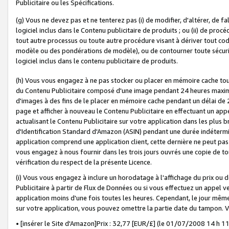
Publicitaire ou les Spécifications.
(g) Vous ne devez pas et ne tenterez pas (i) de modifier, d'altérer, de f
logiciel inclus dans le Contenu publicitaire de produits ; ou (ii) de proc
tout autre processus ou toute autre procédure visant à dériver tout c
modèle ou des pondérations de modèle), ou de contourner toute sécurité a
logiciel inclus dans le contenu publicitaire de produits.
(h) Vous vous engagez à ne pas stocker ou placer en mémoire cache tou
du Contenu Publicitaire composé d'une image pendant 24 heures maxim
d'images à des fins de le placer en mémoire cache pendant un délai de
page et afficher à nouveau le Contenu Publicitaire en effectuant un app
actualisant le Contenu Publicitaire sur votre application dans les plus 
d'Identification Standard d'Amazon (ASIN) pendant une durée indéterminé
application comprend une application client, cette dernière ne peut pa
vous engagez à nous fournir dans les trois jours ouvrés une copie de tou
vérification du respect de la présente Licence.
(i) Vous vous engagez à inclure un horodatage à l'affichage du prix ou 
Publicitaire à partir de Flux de Données ou si vous effectuez un appel ve
application moins d'une fois toutes les heures. Cependant, le jour même
sur votre application, vous pouvez omettre la partie date du tampon.
• [insérer le Site d'Amazon]Prix : 32,77 [EUR/£] (le 01/07/2008 14 h 11 