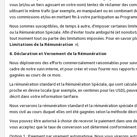
vous (et/ou un tiers agissant en votre nom) tentez de réclamer des c
utilisant le même trafic (par exemple, en manipulant ou en combinant 
vos commissions et/ou en mettant fin à votre participation au Progra
Nous sommes susceptibles, de temps à autre, d'imposer certaines limit
ou la Rémunération Spéciale. Afin d'éviter toute ambiguïté (et nonobst
tout moment tout ou partie des limitations imposées. Pour en savoir plus
Limitations de la Rémunération
»).
6. Déclaration et Versement de la Rémunération
Nous déploierons des efforts commercialement raisonnables pour suivr
cadre de notre suivi interne, et pour créer et vous fournir nos rapport
gagnées au cours de ce mois.
La rémunération standard et la Rémunération Spéciale, qui sont calcul
proche en devise locale (par exemple, en centimes pour les USD), peuve
décrit dans votre information tarifaire.
Nous verserons la rémunération standard et la rémunération spéciale da
mois civil au cours duquel elles ont été gagnées selon la méthode décr
Vous pouvez être autorisé à choisir de recevoir le paiement dans une dev
vous acceptez que le taux de conversion soit déterminé conformément
Option 1 : Paiement par virement automatique.
Nous vous virerons aut