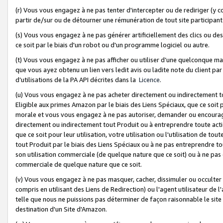
(r) Vous vous engagez à ne pas tenter d'intercepter ou de rediriger (y comp
partir de/sur ou de détourner une rémunération de tout site participa
(s) Vous vous engagez à ne pas générer artificiellement des clics ou de
ce soit par le biais d'un robot ou d'un programme logiciel ou autre.
(t) Vous vous engagez à ne pas afficher ou utiliser d’une quelconque man
que vous ayez obtenu un lien vers ledit avis ou ladite note du client par
d’utilisations de la PA API décrites dans la
Licence
.
(u) Vous vous engagez à ne pas acheter directement ou indirectement t
Eligible aux primes Amazon par le biais des Liens Spéciaux, que ce soit 
morale et vous vous engagez à ne pas autoriser, demander ou encourager
directement ou indirectement tout Produit ou à entreprendre toute acti
que ce soit pour leur utilisation, votre utilisation ou l'utilisation de
tout Produit par le biais des Liens Spéciaux ou à ne pas entreprendre t
son utilisation commerciale (de quelque nature que ce soit) ou à ne pas o
commerciale de quelque nature que ce soit.
(v) Vous vous engagez à ne pas masquer, cacher, dissimuler ou occulter 
compris en utilisant des Liens de Redirection) ou l'agent utilisateur de 
telle que nous ne puissions pas déterminer de façon raisonnable le site ou
destination d'un Site d'Amazon.