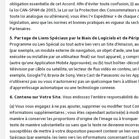
obligation essentielle de cet Accord. Afin d’éviter toute confusion, (i) a
la loi CAN-SPAM de 2003, la Loi sur la Protection des Consommateurs s
toute loi analogue ou ultérieure), vous êtes l’« Expéditeur » de chaque 
législation, ainsi que les normes et bonnes pratiques en vigueur du s
Partenaires.
5. Partage de Liens Spéciaux par le Biais de Logiciels et de Pér
Programme ou Lien Spécial ou tout autre lien vers un Site d'Amazon, au su
(par exemple, un module externe de navigation, un objet d'aide, une ba
exécutée ou installée par un utilisateur final) sur tout appareil, y comp
(autre qu'une Application Mobile Approuvée); ou (b) tout boîtier-décod
télévision par câble ou satellite, un lecteur de flux vidéo en continu, un
exemple, GoogleTV, Bravia de Sony, Viera Cast de Panasonic ou les Appli
n’utiliserez pas ou vous n’autoriserez pas un quelconque tiers à utili
d'apprentissage automatique ou une technologie connexe.
6. Contenu sur Votre Site.
Vous endossez l'entière responsabilité du
(a) Vous vous engagez à ne pas ajouter, supprimer ou modifier tout Co
informations supplémentaires ; vous êtes cependant autorisé(e) à modi
manière à conserver les proportions d’origine de l’image ou à tronquer
texte de manière substantielle ou sans que le texte ne devienne incorr
susceptibles de mettre à votre disposition peuvent contenir un lien ver
Spéciaux (par exemple, les liens vers les informations concernant la poli