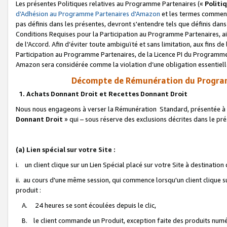
Les présentes Politiques relatives au Programme Partenaires («
Politi
d’Adhésion au Programme Partenaires d'Amazon
et les termes commenç
pas définis dans les présentes, devront s'entendre tels que définis dans 
Conditions Requises pour la Participation au Programme Partenaires, ai
de l'Accord. Afin d’éviter toute ambiguïté et sans limitation, aux fins de
Participation au Programme Partenaires, de la Licence PI du Programme 
Amazon sera considérée comme la violation d’une obligation essentielle
Décompte de Rémunération du Program
1. Achats Donnant Droit et Recettes Donnant Droit
Nous nous engageons à verser la Rémunération Standard, présentée à l
Donnant Droit
» qui – sous réserve des exclusions décrites dans le p
(a) Lien spécial sur votre Site :
i. un client clique sur un Lien Spécial placé sur votre Site à destination
ii. au cours d'une même session, qui commence lorsqu'un client clique s
produit :
A. 24 heures se sont écoulées depuis le clic,
B. le client commande un Produit, exception faite des produits numéri