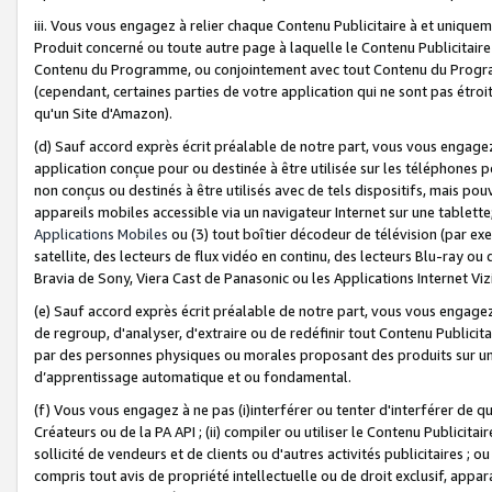
iii. Vous vous engagez à relier chaque Contenu Publicitaire à et uniqu
Produit concerné ou toute autre page à laquelle le Contenu Publicitaire
Contenu du Programme, ou conjointement avec tout Contenu du Programm
(cependant, certaines parties de votre application qui ne sont pas étroi
qu'un Site d'Amazon).
(d) Sauf accord exprès écrit préalable de notre part, vous vous engagez à
application conçue pour ou destinée à être utilisée sur les téléphones p
non conçus ou destinés à être utilisés avec de tels dispositifs, mais pouv
appareils mobiles accessible via un navigateur Internet sur une tablett
Applications Mobiles
ou (3) tout boîtier décodeur de télévision (par ex
satellite, des lecteurs de flux vidéo en continu, des lecteurs Blu-ray o
Bravia de Sony, Viera Cast de Panasonic ou les Applications Internet Viz
(e) Sauf accord exprès écrit préalable de notre part, vous vous engagez 
de regroup, d'analyser, d'extraire ou de redéfinir tout Contenu Publicitai
par des personnes physiques ou morales proposant des produits sur un
d’apprentissage automatique et ou fondamental.
(f) Vous vous engagez à ne pas (i)interférer ou tenter d'interférer de 
Créateurs ou de la PA API ; (ii) compiler ou utiliser le Contenu Publicita
sollicité de vendeurs et de clients ou d'autres activités publicitaires ; ou (
compris tout avis de propriété intellectuelle ou de droit exclusif, appar