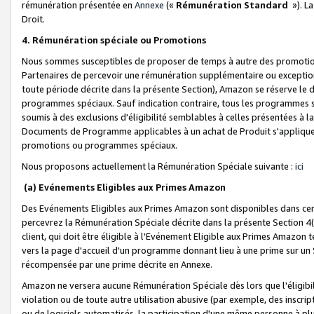
rémunération présentée en
Annexe
(«
Rémunération Standard
»). L
Droit.
4. Rémunération spéciale ou Promotions
Nous sommes susceptibles de proposer de temps à autre des promotion
Partenaires de percevoir une rémunération supplémentaire ou exceptio
toute période décrite dans la présente Section), Amazon se réserve le
programmes spéciaux. Sauf indication contraire, tous les programmes s
soumis à des exclusions d'éligibilité semblables à celles présentées à 
Documents de Programme applicables à un achat de Produit s'appliquera
promotions ou programmes spéciaux.
Nous proposons actuellement la Rémunération Spéciale suivante :
ici
(a) Evénements Eligibles aux Primes Amazon
Des Evénements Eligibles aux Primes Amazon sont disponibles dans cer
percevrez la Rémunération Spéciale décrite dans la présente Section 4(
client, qui doit être éligible à l'Evénement Eligible aux Primes Amazon te
vers la page d'accueil d'un programme donnant lieu à une prime sur un Si
récompensée par une prime décrite en Annexe.
Amazon ne versera aucune Rémunération Spéciale dès lors que l'éligibi
violation ou de toute autre utilisation abusive (par exemple, des inscrip
ou de logiciels automatisés, la participation d'une même personne à p