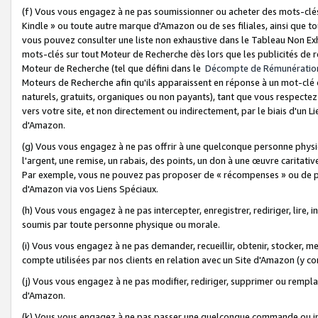
(f) Vous vous engagez à ne pas soumissionner ou acheter des mots-clés,
Kindle » ou toute autre marque d'Amazon ou de ses filiales, ainsi que t
vous pouvez consulter une liste non exhaustive dans le Tableau Non Ex
mots-clés sur tout Moteur de Recherche dès lors que les publicités de 
Moteur de Recherche (tel que défini dans le
Décompte de Rémunératio
Moteurs de Recherche afin qu'ils apparaissent en réponse à un mot-clé o
naturels, gratuits, organiques ou non payants), tant que vous respectez 
vers votre site, et non directement ou indirectement, par le biais d'un Li
d'Amazon.
(g) Vous vous engagez à ne pas offrir à une quelconque personne physi
l'argent, une remise, un rabais, des points, un don à une œuvre caritativ
Par exemple, vous ne pouvez pas proposer de « récompenses » ou de p
d'Amazon via vos Liens Spéciaux.
(h) Vous vous engagez à ne pas intercepter, enregistrer, rediriger, lire
soumis par toute personne physique ou morale.
(i) Vous vous engagez à ne pas demander, recueillir, obtenir, stocker, 
compte utilisées par nos clients en relation avec un Site d'Amazon (y c
(j) Vous vous engagez à ne pas modifier, rediriger, supprimer ou rempla
d'Amazon.
(k) Vous vous engagez à ne pas passer une quelconque commande ou init