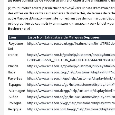
(b) toute commande de Produit ayant fait l'objet d'une annulation, d'u
(c) tout Produit acheté par un client renvoyé vers un Site d'Amazon par
des offres ou des ventes aux enchères de mots-clés, de termes de reche
autre Marque d'Amazon (une liste non exhaustive de nos marques déposée
orthographiée de ces mots (« ammazon », « amaozn » ou « kindel » par
Recherche
») ;
Lieu
Liste Non Exhaustive de Marques Déposées
Royaume-
https://www.amazon.co.uk/gp/feature.html?ie=UTF8&
Uni
France
https://www.amazon.fr/gp/help/customer/display.ht
E78834F9BA58__SECTION_64DE0ED1D744420E933ED
Irlande
https://www.amazon.ie/gp/help/customer/display.htm
Italie
https://www.amazon.it/gp/help/customer/display.html
Pays-Bas
https://www.amazon.nl/gp/help/customer/display.html
Espagne
https://www.amazon.es/gp/help/customer/display.html
Allemagne
https://www.amazon.de/gp/help/customer/display.htm
Suède
https://www.amazon.se/gp/help/customer/display.htm
Pologne
https://www.amazon.pl/gp/help/customer/display.html
Belgique
https://www.amazon.com.be/gp/help/customer/displa