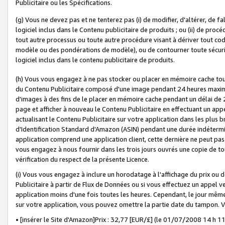
Publicitaire ou les Spécifications.
(g) Vous ne devez pas et ne tenterez pas (i) de modifier, d'altérer, de f
logiciel inclus dans le Contenu publicitaire de produits ; ou (ii) de proc
tout autre processus ou toute autre procédure visant à dériver tout c
modèle ou des pondérations de modèle), ou de contourner toute sécurité a
logiciel inclus dans le contenu publicitaire de produits.
(h) Vous vous engagez à ne pas stocker ou placer en mémoire cache tou
du Contenu Publicitaire composé d'une image pendant 24 heures maxim
d'images à des fins de le placer en mémoire cache pendant un délai de
page et afficher à nouveau le Contenu Publicitaire en effectuant un app
actualisant le Contenu Publicitaire sur votre application dans les plus 
d'Identification Standard d'Amazon (ASIN) pendant une durée indéterminé
application comprend une application client, cette dernière ne peut pa
vous engagez à nous fournir dans les trois jours ouvrés une copie de tou
vérification du respect de la présente Licence.
(i) Vous vous engagez à inclure un horodatage à l'affichage du prix ou 
Publicitaire à partir de Flux de Données ou si vous effectuez un appel ve
application moins d'une fois toutes les heures. Cependant, le jour même
sur votre application, vous pouvez omettre la partie date du tampon.
• [insérer le Site d'Amazon]Prix : 32,77 [EUR/£] (le 01/07/2008 14 h 11 