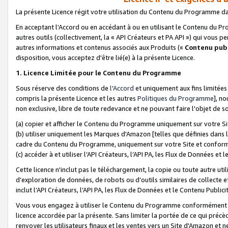
La présente Licence régit votre utilisation du Contenu du Programme d
En acceptant l'Accord ou en accédant à ou en utilisant le Contenu du P
autres outils (collectivement, la «
API Créateurs et PA API
») qui vous pe
autres informations et contenus associés aux Produits («
Contenu publ
disposition, vous acceptez d'être lié(e) à la présente Licence.
1. Licence Limitée pour le Contenu du Programme
Sous réserve des conditions de
l'Accord
et uniquement aux fins limitées
compris la présente Licence et les autres
Politiques du Programme
], n
non exclusive, libre de toute redevance et ne pouvant faire l'objet de so
(a) copier et afficher le Contenu du Programme uniquement sur votre Si
(b) utiliser uniquement les Marques d'Amazon [telles que définies dans 
cadre du Contenu du Programme, uniquement sur votre Site et confo
(c) accéder à et utiliser l’API Créateurs, l’API PA, les Flux de Données e
Cette licence n'inclut pas le téléchargement, la copie ou toute autre util
d’exploration de données, de robots ou d’outils similaires de collecte
inclut l’API Créateurs, l’API PA, les Flux de Données et le Contenu Publici
Vous vous engagez à utiliser le Contenu du Programme conformément a
licence accordée par la présente. Sans limiter la portée de ce qui pré
renvoyer les utilisateurs finaux et les ventes vers un Site d'Amazon et