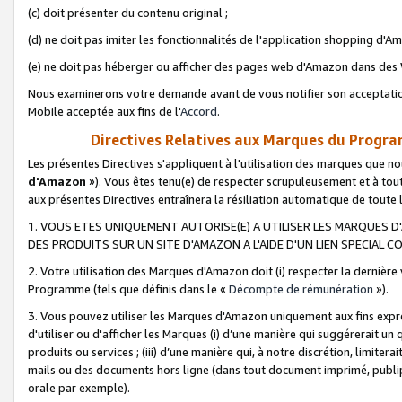
(c) doit présenter du contenu original ;
(d) ne doit pas imiter les fonctionnalités de l'application shopping d'Am
(e) ne doit pas héberger ou afficher des pages web d'Amazon dans de
Nous examinerons votre demande avant de vous notifier son acceptatio
Mobile acceptée aux fins de l'
Accord
.
Directives Relatives aux Marques du Progra
Les présentes Directives s'appliquent à l'utilisation des marques que
d'Amazon
»). Vous êtes tenu(e) de respecter scrupuleusement et à tou
aux présentes Directives entraînera la résiliation automatique de toute
1. VOUS ETES UNIQUEMENT AUTORISE(E) A UTILISER LES MARQUES D'
DES PRODUITS SUR UN SITE D'AMAZON A L'AIDE D'UN LIEN SPECIAL 
2. Votre utilisation des Marques d'Amazon doit (i) respecter la dernière
Programme (tels que définis dans le «
Décompte de rémunération
»).
3. Vous pouvez utiliser les Marques d'Amazon uniquement aux fins expr
d'utiliser ou d'afficher les Marques (i) d’une manière qui suggérerait un
produits ou services ; (iii) d’une manière qui, à notre discrétion, limit
mails ou des documents hors ligne (dans tout document imprimé, publip
orale par exemple).