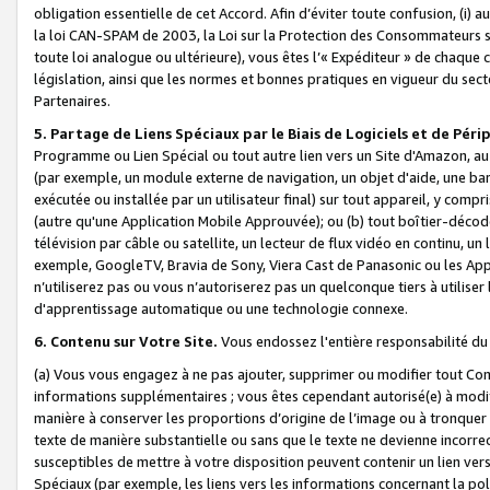
obligation essentielle de cet Accord. Afin d’éviter toute confusion, (i) a
la loi CAN-SPAM de 2003, la Loi sur la Protection des Consommateurs s
toute loi analogue ou ultérieure), vous êtes l’« Expéditeur » de chaque 
législation, ainsi que les normes et bonnes pratiques en vigueur du s
Partenaires.
5. Partage de Liens Spéciaux par le Biais de Logiciels et de Pér
Programme ou Lien Spécial ou tout autre lien vers un Site d'Amazon, au su
(par exemple, un module externe de navigation, un objet d'aide, une ba
exécutée ou installée par un utilisateur final) sur tout appareil, y comp
(autre qu'une Application Mobile Approuvée); ou (b) tout boîtier-décod
télévision par câble ou satellite, un lecteur de flux vidéo en continu, un
exemple, GoogleTV, Bravia de Sony, Viera Cast de Panasonic ou les Appli
n’utiliserez pas ou vous n’autoriserez pas un quelconque tiers à utili
d'apprentissage automatique ou une technologie connexe.
6. Contenu sur Votre Site.
Vous endossez l'entière responsabilité du
(a) Vous vous engagez à ne pas ajouter, supprimer ou modifier tout Co
informations supplémentaires ; vous êtes cependant autorisé(e) à modi
manière à conserver les proportions d’origine de l’image ou à tronquer
texte de manière substantielle ou sans que le texte ne devienne incorr
susceptibles de mettre à votre disposition peuvent contenir un lien ver
Spéciaux (par exemple, les liens vers les informations concernant la poli