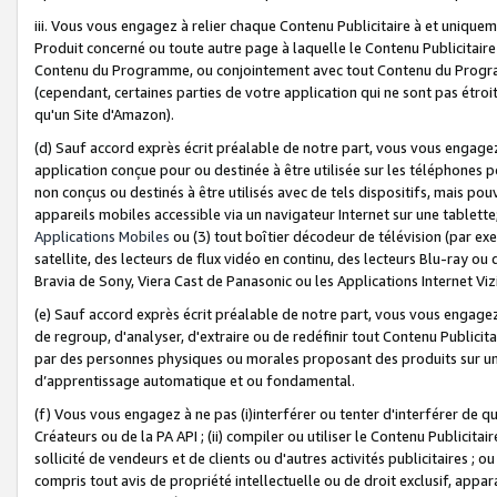
iii. Vous vous engagez à relier chaque Contenu Publicitaire à et uniqu
Produit concerné ou toute autre page à laquelle le Contenu Publicitaire
Contenu du Programme, ou conjointement avec tout Contenu du Programm
(cependant, certaines parties de votre application qui ne sont pas étroi
qu'un Site d'Amazon).
(d) Sauf accord exprès écrit préalable de notre part, vous vous engagez à
application conçue pour ou destinée à être utilisée sur les téléphones p
non conçus ou destinés à être utilisés avec de tels dispositifs, mais pouv
appareils mobiles accessible via un navigateur Internet sur une tablett
Applications Mobiles
ou (3) tout boîtier décodeur de télévision (par ex
satellite, des lecteurs de flux vidéo en continu, des lecteurs Blu-ray o
Bravia de Sony, Viera Cast de Panasonic ou les Applications Internet Viz
(e) Sauf accord exprès écrit préalable de notre part, vous vous engagez 
de regroup, d'analyser, d'extraire ou de redéfinir tout Contenu Publicitai
par des personnes physiques ou morales proposant des produits sur un
d’apprentissage automatique et ou fondamental.
(f) Vous vous engagez à ne pas (i)interférer ou tenter d'interférer de 
Créateurs ou de la PA API ; (ii) compiler ou utiliser le Contenu Publicita
sollicité de vendeurs et de clients ou d'autres activités publicitaires ; ou (
compris tout avis de propriété intellectuelle ou de droit exclusif, appar