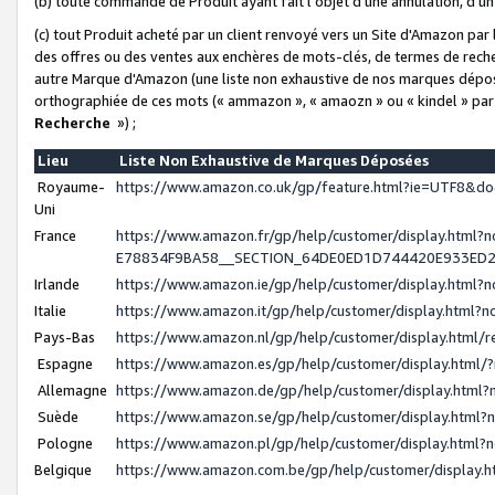
(b) toute commande de Produit ayant fait l'objet d'une annulation, d'u
(c) tout Produit acheté par un client renvoyé vers un Site d'Amazon par
des offres ou des ventes aux enchères de mots-clés, de termes de reche
autre Marque d'Amazon (une liste non exhaustive de nos marques déposée
orthographiée de ces mots (« ammazon », « amaozn » ou « kindel » par
Recherche
») ;
Lieu
Liste Non Exhaustive de Marques Déposées
Royaume-
https://www.amazon.co.uk/gp/feature.html?ie=UTF8&
Uni
France
https://www.amazon.fr/gp/help/customer/display.ht
E78834F9BA58__SECTION_64DE0ED1D744420E933ED
Irlande
https://www.amazon.ie/gp/help/customer/display.htm
Italie
https://www.amazon.it/gp/help/customer/display.html
Pays-Bas
https://www.amazon.nl/gp/help/customer/display.html
Espagne
https://www.amazon.es/gp/help/customer/display.html
Allemagne
https://www.amazon.de/gp/help/customer/display.htm
Suède
https://www.amazon.se/gp/help/customer/display.htm
Pologne
https://www.amazon.pl/gp/help/customer/display.html
Belgique
https://www.amazon.com.be/gp/help/customer/displa