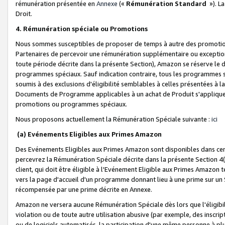
rémunération présentée en
Annexe
(«
Rémunération Standard
»). L
Droit.
4. Rémunération spéciale ou Promotions
Nous sommes susceptibles de proposer de temps à autre des promotion
Partenaires de percevoir une rémunération supplémentaire ou exceptio
toute période décrite dans la présente Section), Amazon se réserve le
programmes spéciaux. Sauf indication contraire, tous les programmes s
soumis à des exclusions d'éligibilité semblables à celles présentées à 
Documents de Programme applicables à un achat de Produit s'appliquera
promotions ou programmes spéciaux.
Nous proposons actuellement la Rémunération Spéciale suivante :
ici
(a) Evénements Eligibles aux Primes Amazon
Des Evénements Eligibles aux Primes Amazon sont disponibles dans cer
percevrez la Rémunération Spéciale décrite dans la présente Section 4(
client, qui doit être éligible à l'Evénement Eligible aux Primes Amazon te
vers la page d'accueil d'un programme donnant lieu à une prime sur un Si
récompensée par une prime décrite en Annexe.
Amazon ne versera aucune Rémunération Spéciale dès lors que l'éligibi
violation ou de toute autre utilisation abusive (par exemple, des inscrip
ou de logiciels automatisés, la participation d'une même personne à p