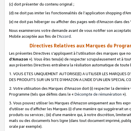
(c) doit présenter du contenu original ;
(d) ne doit pas imiter les fonctionnalités de l'application shopping d'Am
(e) ne doit pas héberger ou afficher des pages web d'Amazon dans de
Nous examinerons votre demande avant de vous notifier son acceptatio
Mobile acceptée aux fins de l'
Accord
.
Directives Relatives aux Marques du Progra
Les présentes Directives s'appliquent à l'utilisation des marques que
d'Amazon
»). Vous êtes tenu(e) de respecter scrupuleusement et à tou
aux présentes Directives entraînera la résiliation automatique de toute
1. VOUS ETES UNIQUEMENT AUTORISE(E) A UTILISER LES MARQUES D'
DES PRODUITS SUR UN SITE D'AMAZON A L'AIDE D'UN LIEN SPECIAL 
2. Votre utilisation des Marques d'Amazon doit (i) respecter la dernière
Programme (tels que définis dans le «
Décompte de rémunération
»).
3. Vous pouvez utiliser les Marques d'Amazon uniquement aux fins expr
d'utiliser ou d'afficher les Marques (i) d’une manière qui suggérerait un
produits ou services ; (iii) d’une manière qui, à notre discrétion, limit
mails ou des documents hors ligne (dans tout document imprimé, publip
orale par exemple).