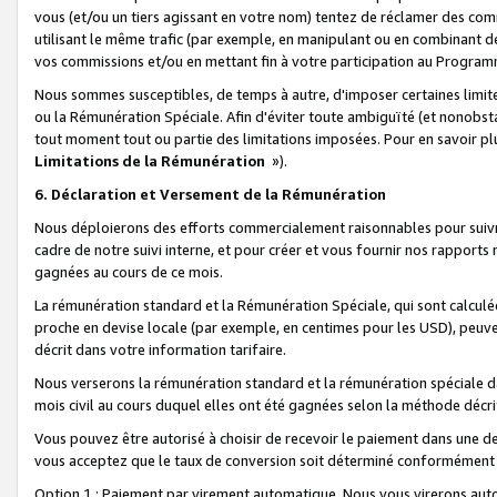
vous (et/ou un tiers agissant en votre nom) tentez de réclamer des c
utilisant le même trafic (par exemple, en manipulant ou en combinant 
vos commissions et/ou en mettant fin à votre participation au Progra
Nous sommes susceptibles, de temps à autre, d'imposer certaines limit
ou la Rémunération Spéciale. Afin d'éviter toute ambiguïté (et nonobst
tout moment tout ou partie des limitations imposées. Pour en savoir plus
Limitations de la Rémunération
»).
6. Déclaration et Versement de la Rémunération
Nous déploierons des efforts commercialement raisonnables pour suivr
cadre de notre suivi interne, et pour créer et vous fournir nos rapport
gagnées au cours de ce mois.
La rémunération standard et la Rémunération Spéciale, qui sont calcul
proche en devise locale (par exemple, en centimes pour les USD), peuve
décrit dans votre information tarifaire.
Nous verserons la rémunération standard et la rémunération spéciale da
mois civil au cours duquel elles ont été gagnées selon la méthode décr
Vous pouvez être autorisé à choisir de recevoir le paiement dans une dev
vous acceptez que le taux de conversion soit déterminé conformément
Option 1 : Paiement par virement automatique.
Nous vous virerons aut