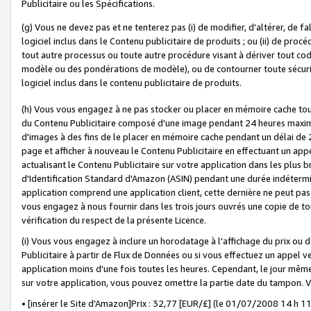
Publicitaire ou les Spécifications.
(g) Vous ne devez pas et ne tenterez pas (i) de modifier, d'altérer, de f
logiciel inclus dans le Contenu publicitaire de produits ; ou (ii) de proc
tout autre processus ou toute autre procédure visant à dériver tout c
modèle ou des pondérations de modèle), ou de contourner toute sécurité a
logiciel inclus dans le contenu publicitaire de produits.
(h) Vous vous engagez à ne pas stocker ou placer en mémoire cache tou
du Contenu Publicitaire composé d'une image pendant 24 heures maxim
d'images à des fins de le placer en mémoire cache pendant un délai de
page et afficher à nouveau le Contenu Publicitaire en effectuant un app
actualisant le Contenu Publicitaire sur votre application dans les plus 
d'Identification Standard d'Amazon (ASIN) pendant une durée indéterminé
application comprend une application client, cette dernière ne peut pa
vous engagez à nous fournir dans les trois jours ouvrés une copie de tou
vérification du respect de la présente Licence.
(i) Vous vous engagez à inclure un horodatage à l'affichage du prix ou 
Publicitaire à partir de Flux de Données ou si vous effectuez un appel ve
application moins d'une fois toutes les heures. Cependant, le jour même
sur votre application, vous pouvez omettre la partie date du tampon.
• [insérer le Site d'Amazon]Prix : 32,77 [EUR/£] (le 01/07/2008 14 h 11 