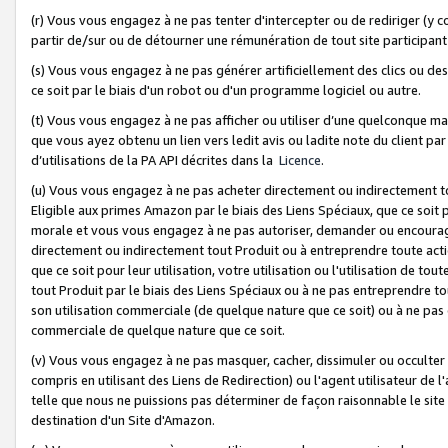
(r) Vous vous engagez à ne pas tenter d'intercepter ou de rediriger (y comp
partir de/sur ou de détourner une rémunération de tout site participa
(s) Vous vous engagez à ne pas générer artificiellement des clics ou de
ce soit par le biais d'un robot ou d'un programme logiciel ou autre.
(t) Vous vous engagez à ne pas afficher ou utiliser d’une quelconque man
que vous ayez obtenu un lien vers ledit avis ou ladite note du client par
d’utilisations de la PA API décrites dans la
Licence
.
(u) Vous vous engagez à ne pas acheter directement ou indirectement t
Eligible aux primes Amazon par le biais des Liens Spéciaux, que ce soit 
morale et vous vous engagez à ne pas autoriser, demander ou encourager
directement ou indirectement tout Produit ou à entreprendre toute acti
que ce soit pour leur utilisation, votre utilisation ou l'utilisation de
tout Produit par le biais des Liens Spéciaux ou à ne pas entreprendre t
son utilisation commerciale (de quelque nature que ce soit) ou à ne pas o
commerciale de quelque nature que ce soit.
(v) Vous vous engagez à ne pas masquer, cacher, dissimuler ou occulter 
compris en utilisant des Liens de Redirection) ou l'agent utilisateur de 
telle que nous ne puissions pas déterminer de façon raisonnable le site ou
destination d'un Site d'Amazon.