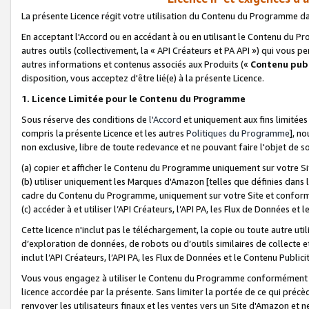
La présente Licence régit votre utilisation du Contenu du Programme d
En acceptant l'Accord ou en accédant à ou en utilisant le Contenu du P
autres outils (collectivement, la «
API Créateurs et PA API
») qui vous pe
autres informations et contenus associés aux Produits («
Contenu publ
disposition, vous acceptez d'être lié(e) à la présente Licence.
1. Licence Limitée pour le Contenu du Programme
Sous réserve des conditions de
l'Accord
et uniquement aux fins limitées
compris la présente Licence et les autres
Politiques du Programme
], n
non exclusive, libre de toute redevance et ne pouvant faire l'objet de so
(a) copier et afficher le Contenu du Programme uniquement sur votre Si
(b) utiliser uniquement les Marques d'Amazon [telles que définies dans 
cadre du Contenu du Programme, uniquement sur votre Site et confo
(c) accéder à et utiliser l’API Créateurs, l’API PA, les Flux de Données e
Cette licence n'inclut pas le téléchargement, la copie ou toute autre util
d’exploration de données, de robots ou d’outils similaires de collecte
inclut l’API Créateurs, l’API PA, les Flux de Données et le Contenu Publici
Vous vous engagez à utiliser le Contenu du Programme conformément a
licence accordée par la présente. Sans limiter la portée de ce qui pré
renvoyer les utilisateurs finaux et les ventes vers un Site d'Amazon et