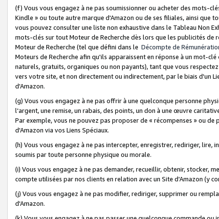
(f) Vous vous engagez à ne pas soumissionner ou acheter des mots-clés,
Kindle » ou toute autre marque d'Amazon ou de ses filiales, ainsi que t
vous pouvez consulter une liste non exhaustive dans le Tableau Non Ex
mots-clés sur tout Moteur de Recherche dès lors que les publicités de 
Moteur de Recherche (tel que défini dans le
Décompte de Rémunératio
Moteurs de Recherche afin qu'ils apparaissent en réponse à un mot-clé o
naturels, gratuits, organiques ou non payants), tant que vous respectez 
vers votre site, et non directement ou indirectement, par le biais d'un Li
d'Amazon.
(g) Vous vous engagez à ne pas offrir à une quelconque personne physi
l'argent, une remise, un rabais, des points, un don à une œuvre caritativ
Par exemple, vous ne pouvez pas proposer de « récompenses » ou de p
d'Amazon via vos Liens Spéciaux.
(h) Vous vous engagez à ne pas intercepter, enregistrer, rediriger, lire
soumis par toute personne physique ou morale.
(i) Vous vous engagez à ne pas demander, recueillir, obtenir, stocker, 
compte utilisées par nos clients en relation avec un Site d'Amazon (y c
(j) Vous vous engagez à ne pas modifier, rediriger, supprimer ou rempla
d'Amazon.
(k) Vous vous engagez à ne pas passer une quelconque commande ou init