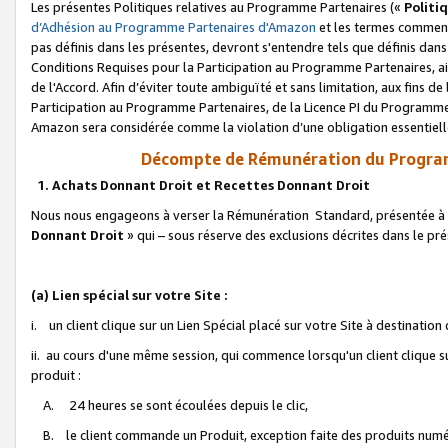
Les présentes Politiques relatives au Programme Partenaires («
Politi
d’Adhésion au Programme Partenaires d'Amazon
et les termes commenç
pas définis dans les présentes, devront s'entendre tels que définis dans 
Conditions Requises pour la Participation au Programme Partenaires, ai
de l'Accord. Afin d’éviter toute ambiguïté et sans limitation, aux fins de
Participation au Programme Partenaires, de la Licence PI du Programme 
Amazon sera considérée comme la violation d’une obligation essentielle
Décompte de Rémunération du Program
1. Achats Donnant Droit et Recettes Donnant Droit
Nous nous engageons à verser la Rémunération Standard, présentée à l
Donnant Droit
» qui – sous réserve des exclusions décrites dans le p
(a) Lien spécial sur votre Site :
i. un client clique sur un Lien Spécial placé sur votre Site à destination
ii. au cours d'une même session, qui commence lorsqu'un client clique s
produit :
A. 24 heures se sont écoulées depuis le clic,
B. le client commande un Produit, exception faite des produits numéri