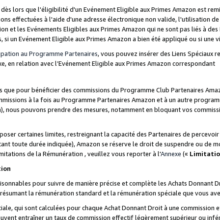
s lors que l'éligibilité d'un Evénement Eligible aux Primes Amazon est remis
ions effectuées à l'aide d'une adresse électronique non valide, l'utilisation d
on et les Evénements Eligibles aux Primes Amazon qui ne sont pas liés à des 
s, si un Evénement Eligible aux Primes Amazon a bien été appliqué ou si une vio
cipation au Programme Partenaires
, vous pouvez insérer des Liens Spéciaux 
xe, en relation avec l’Evénement Eligible aux Primes Amazon correspondant
sées que pour bénéficier des commissions du Programme Club Partenaires Amaz
mmissions à la fois au Programme Partenaires Amazon et à un autre programme
on), nous pouvons prendre des mesures, notamment en bloquant vos commission
oser certaines limites, restreignant la capacité des Partenaires de percevo
stant toute durée indiquée), Amazon se réserve le droit de suspendre ou de m
mitations de la Rémunération , veuillez vous reporter à l'
Annexe
(«
Limitati
tion
sonnables pour suivre de manière précise et complète les Achats Donnant Dro
ts résumant la rémunération standard et la rémunération spéciale que vous av
ale, qui sont calculées pour chaque Achat Donnant Droit à une commission e
uvent entraîner un taux de commission effectif légèrement supérieur ou infér