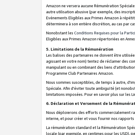
Amazon ne versera aucune Rémunération Spéciale dè
autre utilisation abusive (par exemple, des inscript
Evénements Eligibles aux Primes Amazon à répétiti
déterminera à son entière discrétion, au cas par ca
Nonobstant les
Conditions Requises pour la Parti
Eligibles aux Primes Amazon répertoriées en Anne
5. Limitations de la Rémunération
Les balises des partenaires ne doivent être utili
agissant en votre nom) tentez de réclamer des co
manipulant ou en combinant des liens d'attributi
Programme Club Partenaires Amazon.
Nous sommes susceptibles, de temps à autre, d'imp
Spéciale. Afin d'éviter toute ambiguïté (et nonob
limitations imposées. Pour en savoir plus sur les Li
6. Déclaration et Versement de la Rémunéra
Nous déploierons des efforts commercialement rai
interne, et pour créer et vous fournir nos rappor
La rémunération standard et la Rémunération Spéci
locale (par exemple, en centimes pour les USD), pe