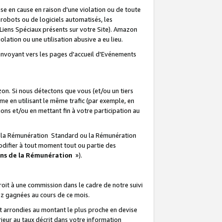
e en cause en raison d'une violation ou de toute
e robots ou de logiciels automatisés, les
Liens Spéciaux présents sur votre Site). Amazon
lation ou une utilisation abusive a eu lieu.
renvoyant vers les pages d'accueil d'Evénements
on. Si nous détectons que vous (et/ou un tiers
 en utilisant le même trafic (par exemple, en
s et/ou en mettant fin à votre participation au
ir la Rémunération Standard ou la Rémunération
odifier à tout moment tout ou partie des
ons de la Rémunération
»).
it à une commission dans le cadre de notre suivi
ez gagnées au cours de ce mois.
t arrondies au montant le plus proche en devise
ieur au taux décrit dans votre information