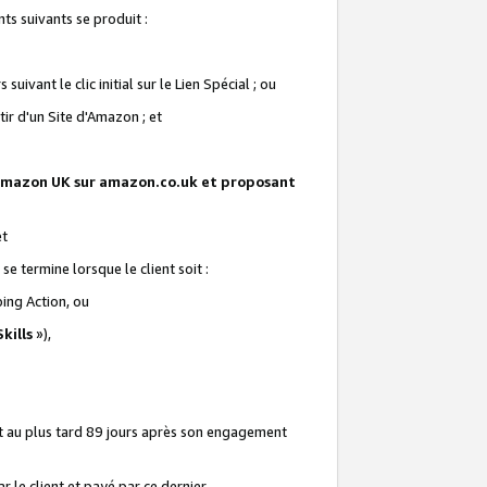
ts suivants se produit :
vant le clic initial sur le Lien Spécial ; ou
ir d'un Site d'Amazon ; et
te Amazon UK sur amazon.co.uk et proposant
et
e termine lorsque le client soit :
ping Action, ou
kills
»),
it au plus tard 89 jours après son engagement
 le client et payé par ce dernier.