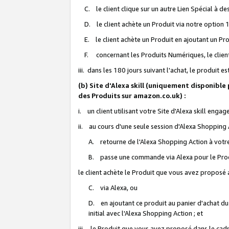
C. le client clique sur un autre Lien Spécial à de
D. le client achète un Produit via notre option 1-
E. le client achète un Produit en ajoutant un Produ
F. concernant les Produits Numériques, le client 
iii. dans les 180 jours suivant l'achat, le produit e
(b) Site d'Alexa skill (uniquement disponible
des Produits sur amazon.co.uk) :
i. un client utilisant votre Site d'Alexa skill enga
ii. au cours d'une seule session d'Alexa Shopping 
A. retourne de l'Alexa Shopping Action à votre
B. passe une commande via Alexa pour le Prod
le client achète le Produit que vous avez proposé a
C. via Alexa, ou
D. en ajoutant ce produit au panier d'achat du
initial avec l'Alexa Shopping Action ; et
iii. le Produit que vous avez proposé dans le cadre