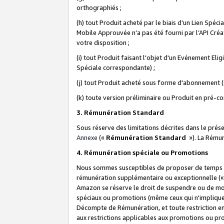
orthographiés ;
(h) tout Produit acheté par le biais d’un Lien Spéc
Mobile Approuvée n’a pas été fourni par l’API Créat
votre disposition ;
(i) tout Produit faisant l'objet d'un Evénement El
Spéciale correspondante) ;
(j) tout Produit acheté sous forme d'abonnement (s
(k) toute version préliminaire ou Produit en pré-c
3. Rémunération Standard
Sous réserve des limitations décrites dans le pré
Annexe
(«
Rémunération Standard
»). La Rému
4. Rémunération spéciale ou Promotions
Nous sommes susceptibles de proposer de temps à
rémunération supplémentaire ou exceptionnelle (
Amazon se réserve le droit de suspendre ou de mo
spéciaux ou promotions (même ceux qui n'impliquent
Décompte de Rémunération, et toute restriction e
aux restrictions applicables aux promotions ou p