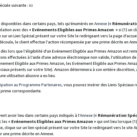
ciale suivante :
ici
disponibles dans certains pays, tels qu'énumérés en
Annexe
(«
Rémunérati
relation avec des «
Evénements Eligibles aux Primes Amazon
» si (1) un c
 sur un Lien Spécial présent sur votre Site le redirigeant vers la page d'acc
 découle, le client effectue l'action récompensée par une prime décrite en Ann
s lors que l'éligibilité d'un Evénement Eligible aux Primes Amazon est remis
ions effectuées à l'aide d'une adresse électronique non valide, l'utilisation d
nement Eligible aux Primes Amazon, les Evénement Eligible aux Primes Amazo
ciaux présents sur votre Site). Amazon déterminera à son entière discrétion, 
ne utilisation abusive a eu lieu.
cipation au Programme Partenaires
, vous pouvez insérer des Liens Spéciaux r
la prime correspondante.
t avoir lieu dans certains pays indiqués à l'
Annexe
(«
Rémunération Spéc
c les «
Evénements Eligibles aux Primes Amazon
» qui ont lieu lorsque (1)
 clique sur un lien spécial présent sur votre Site le redirigeant vers le site 
ar une prime décrite en Annexe.