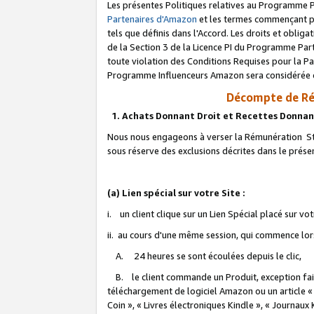
Les présentes Politiques relatives au Programme P
Partenaires d'Amazon
et les termes commençant pa
tels que définis dans l'Accord. Les droits et oblig
de la Section 3 de la Licence PI du Programme Parte
toute violation des Conditions Requises pour la Pa
Programme Influenceurs Amazon sera considérée co
Décompte de Ré
1. Achats Donnant Droit et Recettes Donnan
Nous nous engageons à verser la Rémunération Sta
sous réserve des exclusions décrites dans le prés
(a) Lien spécial sur votre Site :
i. un client clique sur un Lien Spécial placé sur vo
ii. au cours d'une même session, qui commence lorsq
A. 24 heures se sont écoulées depuis le clic,
B. le client commande un Produit, exception faite
téléchargement de logiciel Amazon ou un article «
Coin », « Livres électroniques Kindle », « Journaux