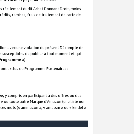
 réellement dudit Achat Donnant Droit, moins
rédits, remises, frais de traitement de carte de
elation avec une violation du présent Décompte de
s susceptibles de publier à tout moment et qui
 Programme
»).
t sont exclus du Programme Partenaires :
e, y compris en participant à des offres ou des
e » ou toute autre Marque d'Amazon (une liste non
e ces mots (« ammazon », « amaozn » ou « kindel »