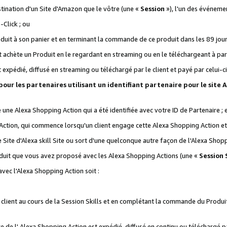
stination d'un Site d'Amazon que le vôtre (une «
Session
»), l'un des événemen
Click ; ou
it à son panier et en terminant la commande de ce produit dans les 89 jours sui
achète un Produit en le regardant en streaming ou en le téléchargeant à part
st expédié, diffusé en streaming ou téléchargé par le client et payé par celui-ci
 pour les partenaires utilisant un identifiant partenaire pour le si
ge une Alexa Shopping Action qui a été identifiée avec votre ID de Partenaire ; 
Action, qui commence lorsqu'un client engage cette Alexa Shopping Action et s
 Site d'Alexa skill Site ou sort d'une quelconque autre façon de l'Alexa Shop
uit que vous avez proposé avec les Alexa Shopping Actions (une «
Session S
vec l'Alexa Shopping Action soit :
 client au cours de la Session Skills et en complétant la commande du Produ
 de l' Alexa Shopping Action est expédié, diffusé en continu ou téléchargé par