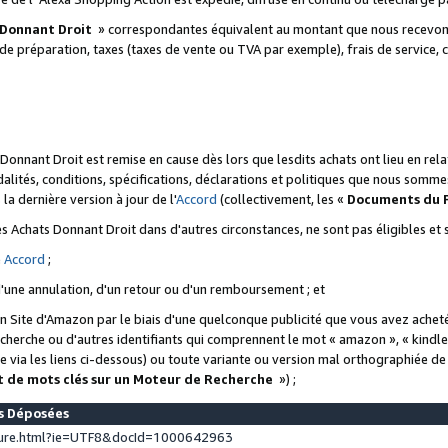
 Donnant Droit
» correspondantes équivalent au montant que nous recevons
 de préparation, taxes (taxes de vente ou TVA par exemple), frais de service, c
s Donnant Droit est remise en cause dès lors que lesdits achats ont lieu en r
lités, conditions, spécifications, déclarations et politiques que nous somme
a dernière version à jour de l'
Accord
(collectivement, les «
Documents du
 des Achats Donnant Droit dans d'autres circonstances, ne sont pas éligibles e
e
Accord
;
d'une annulation, d'un retour ou d'un remboursement ; et
 un Site d'Amazon par le biais d'une quelconque publicité que vous avez acheté
cherche ou d'autres identifiants qui comprennent le mot « amazon », « kindl
 via les liens ci-dessous) ou toute variante ou version mal orthographiée d
t de mots clés sur un Moteur de Recherche
») ;
es Déposées
ture.html?ie=UTF8&docId=1000642963