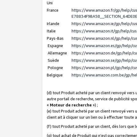
Uni
France
https://www.amazon.fr/gp/help/c
E78834F9BA58__SECTION_64DE0
Irlande
https://www.amazon.ie/gp/help/c
Italie
https://www.amazon.it/gp/help/cu
Pays-Bas
https://www.amazon.nl/gp/help/c
Espagne
https://www.amazon.es/gp/help/c
Allemagne
https://www.amazon.de/gp/help/c
Suède
https://www.amazon.se/gp/help/c
Pologne
https://www.amazon.pl/gp/help/c
Belgique
https://www.amazon.com.be/gp/h
(d) tout Produit acheté par un client renvoyé vers
autre portail de recherche, service de publicité sp
«
Moteur de recherche
») ;
(e) tout Produit acheté par un client renvoyé vers 
client ait à cliquer sur un lien ou à effectuer toute 
(f) tout Produit acheté par un client, dès lors que
(g) tout achat de Produit qui n’est pas correctemen