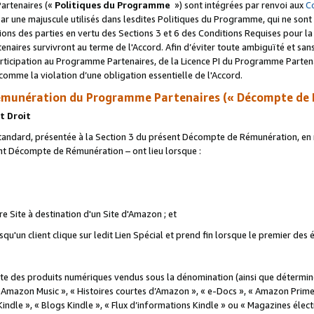
artenaires («
Politiques du Programme
») sont intégrées par renvoi aux
C
r une majuscule utilisés dans lesdites Politiques du Programme, qui ne sont 
ations des parties en vertu des Sections 3 et 6 des Conditions Requises pour l
naires survivront au terme de l'Accord. Afin d’éviter toute ambiguïté et sans l
rticipation au Programme Partenaires, de la Licence PI du Programme Partenai
mme la violation d’une obligation essentielle de l'Accord.
munération du Programme Partenaires (« Décompte de 
t Droit
ndard, présentée à la Section 3 du présent Décompte de Rémunération, en r
ent Décompte de Rémunération – ont lieu lorsque :
tre Site à destination d'un Site d'Amazon ; et
u'un client clique sur ledit Lien Spécial et prend fin lorsque le premier des
 des produits numériques vendus sous la dénomination (ainsi que déterminé 
 Amazon Music », « Histoires courtes d’Amazon », « e-Docs », « Amazon Prim
 Kindle », « Blogs Kindle », « Flux d’informations Kindle » ou « Magazines éle