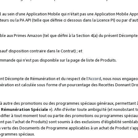
ial au sein d’une Application Mobile qui n’était pas une Application Mobile Ap
eurs ou la PA API (telle que définie ci dessous dans la Licence PI) ou par d’au
igible aux Primes Amazon (tel que défini à la Section 4(a) du présent Décomp
auf disposition contraire dans le Contrat) ; et
ommande qui n’est pas disponible sur la page de liste de Produits.
sent Décompte de Rémunération et du respect de l'
Accord
, nous nous engageo
nération est calculée sous forme d'un pourcentage des Recettes Donnant Dro
 autre des promotions ou des programmes spéciaux généraux, permettant à t
«
Rémunération Spéciale
»). Afin d'éviter toute ambiguïté (et nonobstant t
difier à tout moment tout ou partie des promotions ou programmes spéciaux.
 pas l'achat de Produits) sont soumis à des exclusions d'éligibilité semblabl
n vertu des Documents de Programme applicables à un achat de Produit s'app
rogrammes spéciaux.