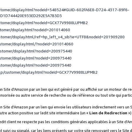
ustomer/display.html?nodeId=548524#GUID-602FA6E8-D724-4317-89F6-
ED1D744420E933ED292E5A7B3D3
ustomer/display.html?nodeId=GCX77V9988LUPMB2
stomer/display.html?nodeId=201014060
ustomer/display.html/ref=hp_left_v4_sib?ie=UTF8&nodeId=201909280
ustomer/display.html/?nodeId=201014060
ustomer/display.html?nodeId=200975440
ustomer/display.html?nodeId=200975440
ustomer/display.html?nodeId=200975440
elp/customer/display.html?nodeId=GCX77V9988LUPMB2
 un Site d'Amazon par un lien qui est généré par ou affiché sur un moteur de 
onsorisée ou autre service de recherche ou de référence ou tout site qui part
un Site d'Amazon par un lien qui envoie les utilisateurs indirectement vers un 
autre action positive sur ledit site intermédiaire (un «
Lien de Redirection
»)
 ledit client ne respecte pas les conditions générales applicables à un Site d'
t suivi ou signalé, car les liens présents sur votre site renvoyant vers le Si