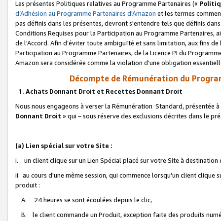
Les présentes Politiques relatives au Programme Partenaires («
Politi
d’Adhésion au Programme Partenaires d'Amazon
et les termes commenç
pas définis dans les présentes, devront s'entendre tels que définis dans 
Conditions Requises pour la Participation au Programme Partenaires, ai
de l'Accord. Afin d’éviter toute ambiguïté et sans limitation, aux fins de
Participation au Programme Partenaires, de la Licence PI du Programme 
Amazon sera considérée comme la violation d’une obligation essentielle
Décompte de Rémunération du Program
1. Achats Donnant Droit et Recettes Donnant Droit
Nous nous engageons à verser la Rémunération Standard, présentée à l
Donnant Droit
» qui – sous réserve des exclusions décrites dans le p
(a) Lien spécial sur votre Site :
i. un client clique sur un Lien Spécial placé sur votre Site à destination
ii. au cours d'une même session, qui commence lorsqu'un client clique s
produit :
A. 24 heures se sont écoulées depuis le clic,
B. le client commande un Produit, exception faite des produits numéri