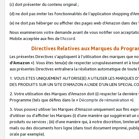
(c) doit présenter du contenu original ;
(d) ne doit pas imiter les fonctionnalités de l'application shopping d'Am
(e) ne doit pas héberger ou afficher des pages web d'Amazon dans de
Nous examinerons votre demande avant de vous notifier son acceptatio
Mobile acceptée aux fins de l'
Accord
.
Directives Relatives aux Marques du Progra
Les présentes Directives s'appliquent à l'utilisation des marques que
d'Amazon
»). Vous êtes tenu(e) de respecter scrupuleusement et à tou
aux présentes Directives entraînera la résiliation automatique de toute
1. VOUS ETES UNIQUEMENT AUTORISE(E) A UTILISER LES MARQUES D'
DES PRODUITS SUR UN SITE D'AMAZON A L'AIDE D'UN LIEN SPECIAL 
2. Votre utilisation des Marques d'Amazon doit (i) respecter la dernière
Programme (tels que définis dans le «
Décompte de rémunération
»).
3. Vous pouvez utiliser les Marques d'Amazon uniquement aux fins expr
d'utiliser ou d'afficher les Marques (i) d’une manière qui suggérerait un
produits ou services ; (iii) d’une manière qui, à notre discrétion, limit
mails ou des documents hors ligne (dans tout document imprimé, publip
orale par exemple).