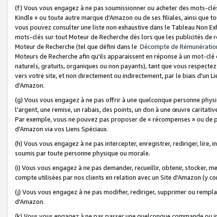
(f) Vous vous engagez à ne pas soumissionner ou acheter des mots-clés,
Kindle » ou toute autre marque d'Amazon ou de ses filiales, ainsi que t
vous pouvez consulter une liste non exhaustive dans le Tableau Non Ex
mots-clés sur tout Moteur de Recherche dès lors que les publicités de 
Moteur de Recherche (tel que défini dans le
Décompte de Rémunératio
Moteurs de Recherche afin qu'ils apparaissent en réponse à un mot-clé o
naturels, gratuits, organiques ou non payants), tant que vous respectez 
vers votre site, et non directement ou indirectement, par le biais d'un Li
d'Amazon.
(g) Vous vous engagez à ne pas offrir à une quelconque personne physi
l'argent, une remise, un rabais, des points, un don à une œuvre caritativ
Par exemple, vous ne pouvez pas proposer de « récompenses » ou de p
d'Amazon via vos Liens Spéciaux.
(h) Vous vous engagez à ne pas intercepter, enregistrer, rediriger, lire
soumis par toute personne physique ou morale.
(i) Vous vous engagez à ne pas demander, recueillir, obtenir, stocker, 
compte utilisées par nos clients en relation avec un Site d'Amazon (y c
(j) Vous vous engagez à ne pas modifier, rediriger, supprimer ou rempla
d'Amazon.
(k) Vous vous engagez à ne pas passer une quelconque commande ou init