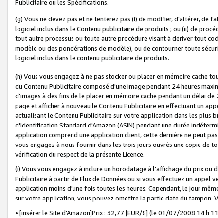
Publicitaire ou les Spécifications.
(g) Vous ne devez pas et ne tenterez pas (i) de modifier, d'altérer, de f
logiciel inclus dans le Contenu publicitaire de produits ; ou (ii) de proc
tout autre processus ou toute autre procédure visant à dériver tout c
modèle ou des pondérations de modèle), ou de contourner toute sécurité a
logiciel inclus dans le contenu publicitaire de produits.
(h) Vous vous engagez à ne pas stocker ou placer en mémoire cache tou
du Contenu Publicitaire composé d'une image pendant 24 heures maxim
d'images à des fins de le placer en mémoire cache pendant un délai de
page et afficher à nouveau le Contenu Publicitaire en effectuant un app
actualisant le Contenu Publicitaire sur votre application dans les plus 
d'Identification Standard d'Amazon (ASIN) pendant une durée indéterminé
application comprend une application client, cette dernière ne peut pa
vous engagez à nous fournir dans les trois jours ouvrés une copie de tou
vérification du respect de la présente Licence.
(i) Vous vous engagez à inclure un horodatage à l'affichage du prix ou 
Publicitaire à partir de Flux de Données ou si vous effectuez un appel ve
application moins d'une fois toutes les heures. Cependant, le jour même
sur votre application, vous pouvez omettre la partie date du tampon.
• [insérer le Site d'Amazon]Prix : 32,77 [EUR/£] (le 01/07/2008 14 h 11 