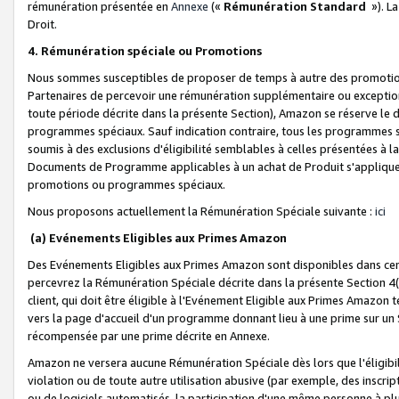
rémunération présentée en
Annexe
(«
Rémunération Standard
»). L
Droit.
4. Rémunération spéciale ou Promotions
Nous sommes susceptibles de proposer de temps à autre des promotion
Partenaires de percevoir une rémunération supplémentaire ou exceptio
toute période décrite dans la présente Section), Amazon se réserve le
programmes spéciaux. Sauf indication contraire, tous les programmes s
soumis à des exclusions d'éligibilité semblables à celles présentées à 
Documents de Programme applicables à un achat de Produit s'appliquera
promotions ou programmes spéciaux.
Nous proposons actuellement la Rémunération Spéciale suivante :
ici
(a) Evénements Eligibles aux Primes Amazon
Des Evénements Eligibles aux Primes Amazon sont disponibles dans cer
percevrez la Rémunération Spéciale décrite dans la présente Section 4(
client, qui doit être éligible à l'Evénement Eligible aux Primes Amazon te
vers la page d'accueil d'un programme donnant lieu à une prime sur un Si
récompensée par une prime décrite en Annexe.
Amazon ne versera aucune Rémunération Spéciale dès lors que l'éligibi
violation ou de toute autre utilisation abusive (par exemple, des inscrip
ou de logiciels automatisés, la participation d'une même personne à p