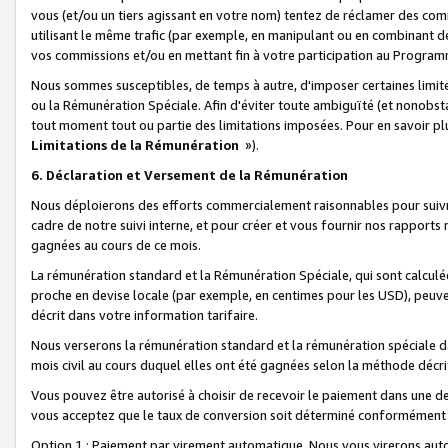
vous (et/ou un tiers agissant en votre nom) tentez de réclamer des c
utilisant le même trafic (par exemple, en manipulant ou en combinant 
vos commissions et/ou en mettant fin à votre participation au Progra
Nous sommes susceptibles, de temps à autre, d'imposer certaines limit
ou la Rémunération Spéciale. Afin d'éviter toute ambiguïté (et nonobst
tout moment tout ou partie des limitations imposées. Pour en savoir plus
Limitations de la Rémunération
»).
6. Déclaration et Versement de la Rémunération
Nous déploierons des efforts commercialement raisonnables pour suivr
cadre de notre suivi interne, et pour créer et vous fournir nos rapport
gagnées au cours de ce mois.
La rémunération standard et la Rémunération Spéciale, qui sont calcul
proche en devise locale (par exemple, en centimes pour les USD), peuve
décrit dans votre information tarifaire.
Nous verserons la rémunération standard et la rémunération spéciale da
mois civil au cours duquel elles ont été gagnées selon la méthode décr
Vous pouvez être autorisé à choisir de recevoir le paiement dans une dev
vous acceptez que le taux de conversion soit déterminé conformément
Option 1 : Paiement par virement automatique.
Nous vous virerons aut