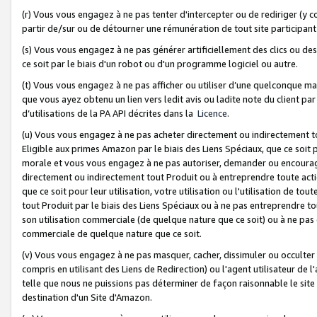
(r) Vous vous engagez à ne pas tenter d'intercepter ou de rediriger (y comp
partir de/sur ou de détourner une rémunération de tout site participa
(s) Vous vous engagez à ne pas générer artificiellement des clics ou de
ce soit par le biais d'un robot ou d'un programme logiciel ou autre.
(t) Vous vous engagez à ne pas afficher ou utiliser d’une quelconque man
que vous ayez obtenu un lien vers ledit avis ou ladite note du client par
d’utilisations de la PA API décrites dans la
Licence
.
(u) Vous vous engagez à ne pas acheter directement ou indirectement t
Eligible aux primes Amazon par le biais des Liens Spéciaux, que ce soit 
morale et vous vous engagez à ne pas autoriser, demander ou encourager
directement ou indirectement tout Produit ou à entreprendre toute acti
que ce soit pour leur utilisation, votre utilisation ou l'utilisation de
tout Produit par le biais des Liens Spéciaux ou à ne pas entreprendre t
son utilisation commerciale (de quelque nature que ce soit) ou à ne pas o
commerciale de quelque nature que ce soit.
(v) Vous vous engagez à ne pas masquer, cacher, dissimuler ou occulter 
compris en utilisant des Liens de Redirection) ou l'agent utilisateur de 
telle que nous ne puissions pas déterminer de façon raisonnable le site ou
destination d'un Site d'Amazon.