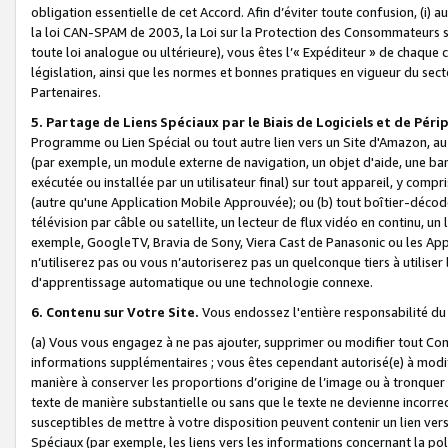
obligation essentielle de cet Accord. Afin d’éviter toute confusion, (i) a
la loi CAN-SPAM de 2003, la Loi sur la Protection des Consommateurs s
toute loi analogue ou ultérieure), vous êtes l’« Expéditeur » de chaque 
législation, ainsi que les normes et bonnes pratiques en vigueur du s
Partenaires.
5. Partage de Liens Spéciaux par le Biais de Logiciels et de Pér
Programme ou Lien Spécial ou tout autre lien vers un Site d'Amazon, au su
(par exemple, un module externe de navigation, un objet d'aide, une ba
exécutée ou installée par un utilisateur final) sur tout appareil, y comp
(autre qu'une Application Mobile Approuvée); ou (b) tout boîtier-décod
télévision par câble ou satellite, un lecteur de flux vidéo en continu, un
exemple, GoogleTV, Bravia de Sony, Viera Cast de Panasonic ou les Appli
n’utiliserez pas ou vous n’autoriserez pas un quelconque tiers à utili
d'apprentissage automatique ou une technologie connexe.
6. Contenu sur Votre Site.
Vous endossez l'entière responsabilité du
(a) Vous vous engagez à ne pas ajouter, supprimer ou modifier tout Co
informations supplémentaires ; vous êtes cependant autorisé(e) à modi
manière à conserver les proportions d’origine de l’image ou à tronquer
texte de manière substantielle ou sans que le texte ne devienne incorr
susceptibles de mettre à votre disposition peuvent contenir un lien ver
Spéciaux (par exemple, les liens vers les informations concernant la poli