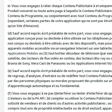
iii. Vous vous engagez à relier chaque Contenu Publicitaire à et uniqu
Produit concerné ou toute autre page à laquelle le Contenu Publicitaire
Contenu du Programme, ou conjointement avec tout Contenu du Programm
(cependant, certaines parties de votre application qui ne sont pas étroi
qu'un Site d'Amazon).
(d) Sauf accord exprès écrit préalable de notre part, vous vous engagez à
application conçue pour ou destinée à être utilisée sur les téléphones p
non conçus ou destinés à être utilisés avec de tels dispositifs, mais pouv
appareils mobiles accessible via un navigateur Internet sur une tablett
Applications Mobiles
ou (3) tout boîtier décodeur de télévision (par ex
satellite, des lecteurs de flux vidéo en continu, des lecteurs Blu-ray o
Bravia de Sony, Viera Cast de Panasonic ou les Applications Internet Viz
(e) Sauf accord exprès écrit préalable de notre part, vous vous engagez 
de regroup, d'analyser, d'extraire ou de redéfinir tout Contenu Publicitai
par des personnes physiques ou morales proposant des produits sur un
d’apprentissage automatique et ou fondamental.
(f) Vous vous engagez à ne pas (i)interférer ou tenter d'interférer de 
Créateurs ou de la PA API ; (ii) compiler ou utiliser le Contenu Publicita
sollicité de vendeurs et de clients ou d'autres activités publicitaires ; ou (
compris tout avis de propriété intellectuelle ou de droit exclusif, appar