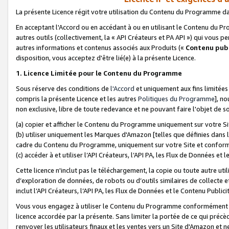
La présente Licence régit votre utilisation du Contenu du Programme d
En acceptant l'Accord ou en accédant à ou en utilisant le Contenu du P
autres outils (collectivement, la «
API Créateurs et PA API
») qui vous pe
autres informations et contenus associés aux Produits («
Contenu publ
disposition, vous acceptez d'être lié(e) à la présente Licence.
1. Licence Limitée pour le Contenu du Programme
Sous réserve des conditions de
l'Accord
et uniquement aux fins limitées
compris la présente Licence et les autres
Politiques du Programme
], n
non exclusive, libre de toute redevance et ne pouvant faire l'objet de so
(a) copier et afficher le Contenu du Programme uniquement sur votre Si
(b) utiliser uniquement les Marques d'Amazon [telles que définies dans 
cadre du Contenu du Programme, uniquement sur votre Site et confo
(c) accéder à et utiliser l’API Créateurs, l’API PA, les Flux de Données e
Cette licence n'inclut pas le téléchargement, la copie ou toute autre util
d’exploration de données, de robots ou d’outils similaires de collecte
inclut l’API Créateurs, l’API PA, les Flux de Données et le Contenu Publici
Vous vous engagez à utiliser le Contenu du Programme conformément a
licence accordée par la présente. Sans limiter la portée de ce qui pré
renvoyer les utilisateurs finaux et les ventes vers un Site d'Amazon et