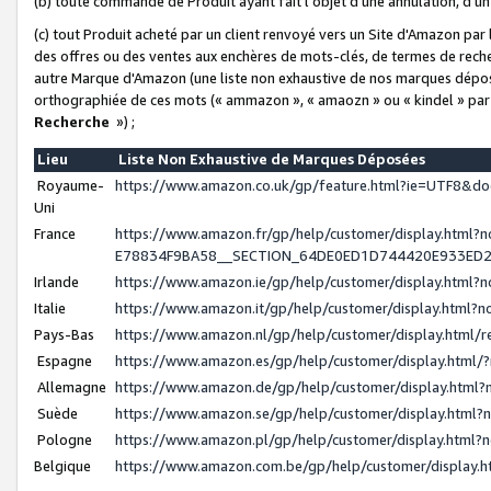
(b) toute commande de Produit ayant fait l'objet d'une annulation, d'u
(c) tout Produit acheté par un client renvoyé vers un Site d'Amazon par
des offres ou des ventes aux enchères de mots-clés, de termes de reche
autre Marque d'Amazon (une liste non exhaustive de nos marques déposée
orthographiée de ces mots (« ammazon », « amaozn » ou « kindel » par
Recherche
») ;
Lieu
Liste Non Exhaustive de Marques Déposées
Royaume-
https://www.amazon.co.uk/gp/feature.html?ie=UTF8&
Uni
France
https://www.amazon.fr/gp/help/customer/display.ht
E78834F9BA58__SECTION_64DE0ED1D744420E933ED
Irlande
https://www.amazon.ie/gp/help/customer/display.htm
Italie
https://www.amazon.it/gp/help/customer/display.html
Pays-Bas
https://www.amazon.nl/gp/help/customer/display.html
Espagne
https://www.amazon.es/gp/help/customer/display.html
Allemagne
https://www.amazon.de/gp/help/customer/display.htm
Suède
https://www.amazon.se/gp/help/customer/display.htm
Pologne
https://www.amazon.pl/gp/help/customer/display.html
Belgique
https://www.amazon.com.be/gp/help/customer/displa