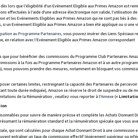
s lors que l'éligibilité d'un Evénement Eligible aux Primes Amazon est remis
ions effectuées à l'aide d'une adresse électronique non valide, l'utilisation d
on et les Evénements Eligibles aux Primes Amazon qui ne sont pas liés à des 
s, si un Evénement Eligible aux Primes Amazon a bien été appliqué ou si une vio
cipation au Programme Partenaires
, vous pouvez insérer des Liens Spéciaux 
xe, en relation avec l’Evénement Eligible aux Primes Amazon correspondant
sées que pour bénéficier des commissions du Programme Club Partenaires Amaz
mmissions à la fois au Programme Partenaires Amazon et à un autre programme
on), nous pouvons prendre des mesures, notamment en bloquant vos commission
oser certaines limites, restreignant la capacité des Partenaires de percevo
stant toute durée indiquée), Amazon se réserve le droit de suspendre ou de m
mitations de la Rémunération , veuillez vous reporter à l'
Annexe
(«
Limitati
tion
sonnables pour suivre de manière précise et complète les Achats Donnant Dro
ts résumant la rémunération standard et la rémunération spéciale que vous av
ale, qui sont calculées pour chaque Achat Donnant Droit à une commission e
uvent entraîner un taux de commission effectif légèrement supérieur ou infér