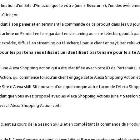
stination d'un Site d'Amazon que le vôtre (une «
Session
»), l'un des événemen
Click ; ou
it à son panier et en terminant la commande de ce produit dans les 89 jours sui
achète un Produit en le regardant en streaming ou en le téléchargeant à part
st expédié, diffusé en streaming ou téléchargé par le client et payé par celui-ci
 pour les partenaires utilisant un identifiant partenaire pour le si
ge une Alexa Shopping Action qui a été identifiée avec votre ID de Partenaire ; 
Action, qui commence lorsqu'un client engage cette Alexa Shopping Action et s
 Site d'Alexa skill Site ou sort d'une quelconque autre façon de l'Alexa Shop
uit que vous avez proposé avec les Alexa Shopping Actions (une «
Session S
vec l'Alexa Shopping Action soit :
 client au cours de la Session Skills et en complétant la commande du Produ
 de l' Alexa Shopping Action est expédié, diffusé en continu ou téléchargé par