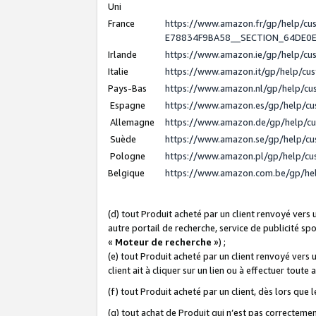
Uni
France
https://www.amazon.fr/gp/help/c
E78834F9BA58__SECTION_64DE0
Irlande
https://www.amazon.ie/gp/help/c
Italie
https://www.amazon.it/gp/help/cu
Pays-Bas
https://www.amazon.nl/gp/help/c
Espagne
https://www.amazon.es/gp/help/c
Allemagne
https://www.amazon.de/gp/help/c
Suède
https://www.amazon.se/gp/help/c
Pologne
https://www.amazon.pl/gp/help/c
Belgique
https://www.amazon.com.be/gp/h
(d) tout Produit acheté par un client renvoyé vers
autre portail de recherche, service de publicité sp
«
Moteur de recherche
») ;
(e) tout Produit acheté par un client renvoyé vers 
client ait à cliquer sur un lien ou à effectuer toute 
(f) tout Produit acheté par un client, dès lors que
(g) tout achat de Produit qui n’est pas correctemen