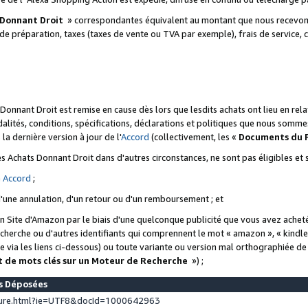
 Donnant Droit
» correspondantes équivalent au montant que nous recevons
 de préparation, taxes (taxes de vente ou TVA par exemple), frais de service, c
s Donnant Droit est remise en cause dès lors que lesdits achats ont lieu en r
lités, conditions, spécifications, déclarations et politiques que nous somme
a dernière version à jour de l'
Accord
(collectivement, les «
Documents du
 des Achats Donnant Droit dans d'autres circonstances, ne sont pas éligibles e
e
Accord
;
d'une annulation, d'un retour ou d'un remboursement ; et
 un Site d'Amazon par le biais d'une quelconque publicité que vous avez acheté
cherche ou d'autres identifiants qui comprennent le mot « amazon », « kindl
 via les liens ci-dessous) ou toute variante ou version mal orthographiée d
t de mots clés sur un Moteur de Recherche
») ;
es Déposées
ture.html?ie=UTF8&docId=1000642963