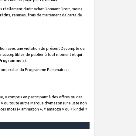
 réellement dudit Achat Donnant Droit, moins
rédits, remises, frais de traitement de carte de
elation avec une violation du présent Décompte de
s susceptibles de publier à tout moment et qui
 Programme
»).
t sont exclus du Programme Partenaires :
e, y compris en participant à des offres ou des
e » ou toute autre Marque d'Amazon (une liste non
e ces mots (« ammazon », « amaozn » ou « kindel »