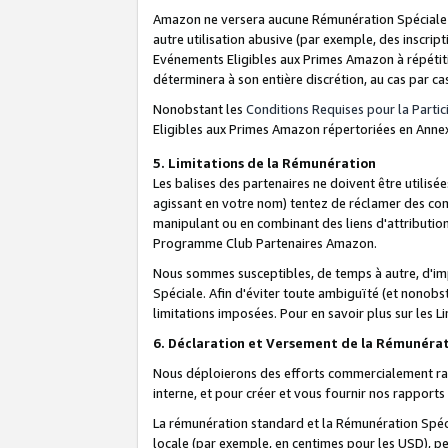
Amazon ne versera aucune Rémunération Spéciale dè
autre utilisation abusive (par exemple, des inscript
Evénements Eligibles aux Primes Amazon à répétiti
déterminera à son entière discrétion, au cas par ca
Nonobstant les
Conditions Requises pour la Parti
Eligibles aux Primes Amazon répertoriées en Anne
5. Limitations de la Rémunération
Les balises des partenaires ne doivent être utili
agissant en votre nom) tentez de réclamer des co
manipulant ou en combinant des liens d'attributi
Programme Club Partenaires Amazon.
Nous sommes susceptibles, de temps à autre, d'imp
Spéciale. Afin d'éviter toute ambiguïté (et nonob
limitations imposées. Pour en savoir plus sur les Li
6. Déclaration et Versement de la Rémunéra
Nous déploierons des efforts commercialement rai
interne, et pour créer et vous fournir nos rappor
La rémunération standard et la Rémunération Spéci
locale (par exemple, en centimes pour les USD), pe