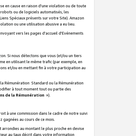
e en cause en raison d'une violation ou de toute
e robots ou de logiciels automatisés, les
Liens Spéciaux présents sur votre Site). Amazon
lation ou une utilisation abusive a eu lieu.
renvoyant vers les pages d'accueil d'Evénements
on. Si nous détectons que vous (et/ou un tiers
 en utilisant le même trafic (par exemple, en
s et/ou en mettant fin à votre participation au
ir la Rémunération Standard ou la Rémunération
odifier à tout moment tout ou partie des
ons de la Rémunération
»).
it à une commission dans le cadre de notre suivi
ez gagnées au cours de ce mois.
t arrondies au montant le plus proche en devise
ieur au taux décrit dans votre information