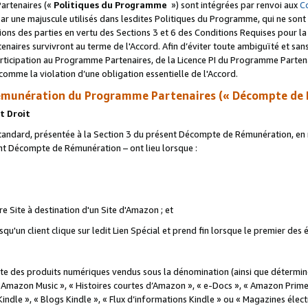
artenaires («
Politiques du Programme
») sont intégrées par renvoi aux
C
r une majuscule utilisés dans lesdites Politiques du Programme, qui ne sont 
ations des parties en vertu des Sections 3 et 6 des Conditions Requises pour l
naires survivront au terme de l'Accord. Afin d’éviter toute ambiguïté et sans l
rticipation au Programme Partenaires, de la Licence PI du Programme Partenai
mme la violation d’une obligation essentielle de l'Accord.
munération du Programme Partenaires (« Décompte de 
t Droit
ndard, présentée à la Section 3 du présent Décompte de Rémunération, en r
ent Décompte de Rémunération – ont lieu lorsque :
tre Site à destination d'un Site d'Amazon ; et
u'un client clique sur ledit Lien Spécial et prend fin lorsque le premier des
 des produits numériques vendus sous la dénomination (ainsi que déterminé 
 Amazon Music », « Histoires courtes d’Amazon », « e-Docs », « Amazon Prim
 Kindle », « Blogs Kindle », « Flux d’informations Kindle » ou « Magazines éle