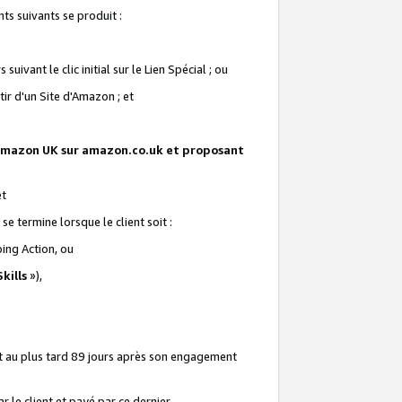
ts suivants se produit :
vant le clic initial sur le Lien Spécial ; ou
ir d'un Site d'Amazon ; et
te Amazon UK sur amazon.co.uk et proposant
et
e termine lorsque le client soit :
ping Action, ou
kills
»),
it au plus tard 89 jours après son engagement
 le client et payé par ce dernier.