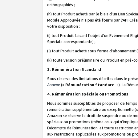
orthographiés ;
(h) tout Produit acheté par le biais d’un Lien Spéc
Mobile Approuvée n’a pas été fourni par l’API Créat
votre disposition ;
(i) tout Produit faisant l'objet d'un Evénement El
Spéciale correspondante) ;
(j) tout Produit acheté sous forme d'abonnement (s
(k) toute version préliminaire ou Produit en pré-c
3. Rémunération Standard
Sous réserve des limitations décrites dans le pré
Annexe
(«
Rémunération Standard
»). La Rému
4. Rémunération spéciale ou Promotions
Nous sommes susceptibles de proposer de temps à
rémunération supplémentaire ou exceptionnelle (
Amazon se réserve le droit de suspendre ou de mo
spéciaux ou promotions (même ceux qui n'impliquent
Décompte de Rémunération, et toute restriction e
aux restrictions applicables aux promotions ou p