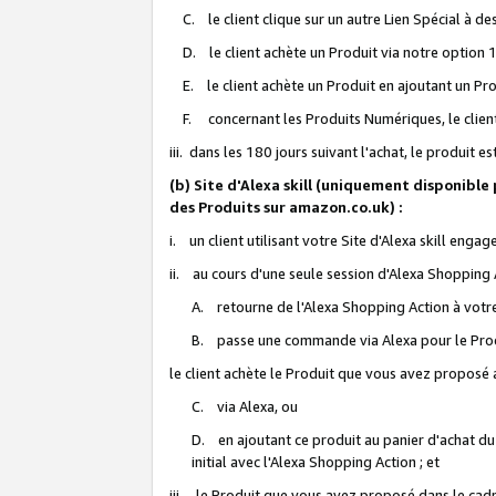
C. le client clique sur un autre Lien Spécial à de
D. le client achète un Produit via notre option 1-
E. le client achète un Produit en ajoutant un Produ
F. concernant les Produits Numériques, le client 
iii. dans les 180 jours suivant l'achat, le produit e
(b) Site d'Alexa skill (uniquement disponible
des Produits sur amazon.co.uk) :
i. un client utilisant votre Site d'Alexa skill enga
ii. au cours d'une seule session d'Alexa Shopping 
A. retourne de l'Alexa Shopping Action à votre
B. passe une commande via Alexa pour le Prod
le client achète le Produit que vous avez proposé a
C. via Alexa, ou
D. en ajoutant ce produit au panier d'achat du
initial avec l'Alexa Shopping Action ; et
iii. le Produit que vous avez proposé dans le cadre