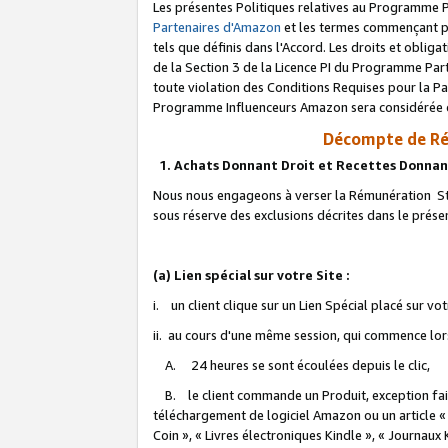
Les présentes Politiques relatives au Programme P
Partenaires d'Amazon
et les termes commençant pa
tels que définis dans l'Accord. Les droits et oblig
de la Section 3 de la Licence PI du Programme Parte
toute violation des Conditions Requises pour la Pa
Programme Influenceurs Amazon sera considérée co
Décompte de Ré
1. Achats Donnant Droit et Recettes Donnan
Nous nous engageons à verser la Rémunération Sta
sous réserve des exclusions décrites dans le prés
(a) Lien spécial sur votre Site :
i. un client clique sur un Lien Spécial placé sur vo
ii. au cours d'une même session, qui commence lorsq
A. 24 heures se sont écoulées depuis le clic,
B. le client commande un Produit, exception faite
téléchargement de logiciel Amazon ou un article «
Coin », « Livres électroniques Kindle », « Journaux