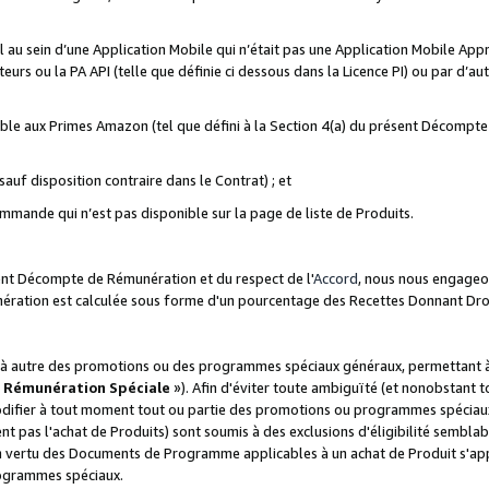
ial au sein d’une Application Mobile qui n’était pas une Application Mobile Ap
eurs ou la PA API (telle que définie ci dessous dans la Licence PI) ou par d’au
igible aux Primes Amazon (tel que défini à la Section 4(a) du présent Décomp
auf disposition contraire dans le Contrat) ; et
ommande qui n’est pas disponible sur la page de liste de Produits.
sent Décompte de Rémunération et du respect de l'
Accord
, nous nous engageo
nération est calculée sous forme d'un pourcentage des Recettes Donnant Dro
 autre des promotions ou des programmes spéciaux généraux, permettant à t
«
Rémunération Spéciale
»). Afin d'éviter toute ambiguïté (et nonobstant t
difier à tout moment tout ou partie des promotions ou programmes spéciaux.
 pas l'achat de Produits) sont soumis à des exclusions d'éligibilité semblabl
n vertu des Documents de Programme applicables à un achat de Produit s'app
rogrammes spéciaux.