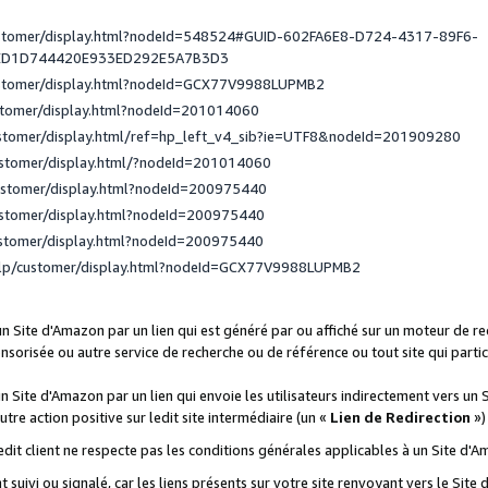
ustomer/display.html?nodeId=548524#GUID-602FA6E8-D724-4317-89F6-
ED1D744420E933ED292E5A7B3D3
ustomer/display.html?nodeId=GCX77V9988LUPMB2
stomer/display.html?nodeId=201014060
ustomer/display.html/ref=hp_left_v4_sib?ie=UTF8&nodeId=201909280
ustomer/display.html/?nodeId=201014060
ustomer/display.html?nodeId=200975440
ustomer/display.html?nodeId=200975440
ustomer/display.html?nodeId=200975440
elp/customer/display.html?nodeId=GCX77V9988LUPMB2
 un Site d'Amazon par un lien qui est généré par ou affiché sur un moteur de 
onsorisée ou autre service de recherche ou de référence ou tout site qui part
un Site d'Amazon par un lien qui envoie les utilisateurs indirectement vers un 
autre action positive sur ledit site intermédiaire (un «
Lien de Redirection
»)
 ledit client ne respecte pas les conditions générales applicables à un Site d'
t suivi ou signalé, car les liens présents sur votre site renvoyant vers le Si