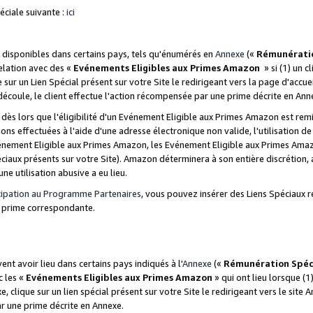
ciale suivante :
ici
disponibles dans certains pays, tels qu'énumérés en
Annexe
(«
Rémunérati
relation avec des «
Evénements Eligibles aux Primes Amazon
» si (1) un c
 sur un Lien Spécial présent sur votre Site le redirigeant vers la page d'acc
 découle, le client effectue l'action récompensée par une prime décrite en Ann
s lors que l'éligibilité d'un Evénement Eligible aux Primes Amazon est remis
ions effectuées à l'aide d'une adresse électronique non valide, l'utilisation d
nement Eligible aux Primes Amazon, les Evénement Eligible aux Primes Amazo
ciaux présents sur votre Site). Amazon déterminera à son entière discrétion, 
ne utilisation abusive a eu lieu.
cipation au Programme Partenaires
, vous pouvez insérer des Liens Spéciaux r
la prime correspondante.
t avoir lieu dans certains pays indiqués à l'
Annexe
(«
Rémunération Spéc
c les «
Evénements Eligibles aux Primes Amazon
» qui ont lieu lorsque (1)
 clique sur un lien spécial présent sur votre Site le redirigeant vers le site 
ar une prime décrite en Annexe.