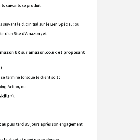
ts suivants se produit :
vant le clic initial sur le Lien Spécial ; ou
ir d'un Site d'Amazon ; et
te Amazon UK sur amazon.co.uk et proposant
et
e termine lorsque le client soit :
ping Action, ou
kills
»),
it au plus tard 89 jours après son engagement
 le client et payé par ce dernier.