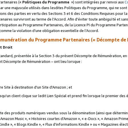
artenaires («
Politiques du Programme
») sont intégrées par renvoi aux
C
r une majuscule utilisés dans lesdites Politiques du Programme, qui ne sont 
ations des parties en vertu des Sections 3 et 6 des Conditions Requises pour l
naires survivront au terme de l'Accord. Afin d’éviter toute ambiguïté et sans l
rticipation au Programme Partenaires, de la Licence PI du Programme Partenai
mme la violation d’une obligation essentielle de l'Accord.
munération du Programme Partenaires (« Décompte de 
t Droit
ndard, présentée à la Section 3 du présent Décompte de Rémunération, en r
ent Décompte de Rémunération – ont lieu lorsque :
tre Site à destination d'un Site d'Amazon ; et
u'un client clique sur ledit Lien Spécial et prend fin lorsque le premier des
 des produits numériques vendus sous la dénomination (ainsi que déterminé 
 Amazon Music », « Histoires courtes d’Amazon », « e-Docs », « Amazon Prim
 Kindle », « Blogs Kindle », « Flux d’informations Kindle » ou « Magazines éle