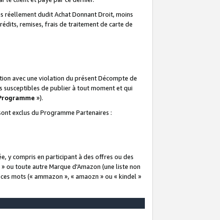
 réellement dudit Achat Donnant Droit, moins
rédits, remises, frais de traitement de carte de
elation avec une violation du présent Décompte de
s susceptibles de publier à tout moment et qui
 Programme
»).
t sont exclus du Programme Partenaires :
e, y compris en participant à des offres ou des
e » ou toute autre Marque d'Amazon (une liste non
e ces mots (« ammazon », « amaozn » ou « kindel »