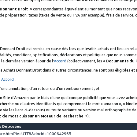
 Donnant Droit
» correspondantes équivalent au montant que nous recevons
 de préparation, taxes (taxes de vente ou TVA par exemple), frais de service, c
s Donnant Droit est remise en cause dès lors que lesdits achats ont lieu en r
lités, conditions, spécifications, déclarations et politiques que nous somme
a dernière version à jour de l'
Accord
(collectivement, les «
Documents du
 des Achats Donnant Droit dans d'autres circonstances, ne sont pas éligibles e
e
Accord
;
d'une annulation, d'un retour ou d'un remboursement ; et
 un Site d'Amazon par le biais d'une quelconque publicité que vous avez acheté
cherche ou d'autres identifiants qui comprennent le mot « amazon », « kindl
 via les liens ci-dessous) ou toute variante ou version mal orthographiée d
t de mots clés sur un Moteur de Recherche
») ;
es Déposées
ture.html?ie=UTF8&docId=1000642963