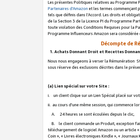
Les présentes Politiques relatives au Programme P
Partenaires d'Amazon
et les termes commençant pa
tels que définis dans l'Accord. Les droits et oblig
de la Section 3 de la Licence PI du Programme Parte
toute violation des Conditions Requises pour la Pa
Programme Influenceurs Amazon sera considérée co
Décompte de Ré
1. Achats Donnant Droit et Recettes Donnan
Nous nous engageons à verser la Rémunération Sta
sous réserve des exclusions décrites dans le prés
(a) Lien spécial sur votre Site :
i. un client clique sur un Lien Spécial placé sur vo
ii. au cours d'une même session, qui commence lorsq
A. 24 heures se sont écoulées depuis le clic,
B. le client commande un Produit, exception faite
téléchargement de logiciel Amazon ou un article «
Coin », « Livres électroniques Kindle », « Journaux