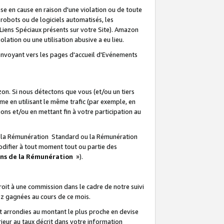
e en cause en raison d'une violation ou de toute
e robots ou de logiciels automatisés, les
Liens Spéciaux présents sur votre Site). Amazon
lation ou une utilisation abusive a eu lieu.
renvoyant vers les pages d'accueil d'Evénements
on. Si nous détectons que vous (et/ou un tiers
 en utilisant le même trafic (par exemple, en
s et/ou en mettant fin à votre participation au
ir la Rémunération Standard ou la Rémunération
odifier à tout moment tout ou partie des
ons de la Rémunération
»).
it à une commission dans le cadre de notre suivi
ez gagnées au cours de ce mois.
t arrondies au montant le plus proche en devise
ieur au taux décrit dans votre information