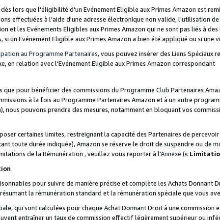
s lors que l'éligibilité d'un Evénement Eligible aux Primes Amazon est remis
ions effectuées à l'aide d'une adresse électronique non valide, l'utilisation d
on et les Evénements Eligibles aux Primes Amazon qui ne sont pas liés à des 
s, si un Evénement Eligible aux Primes Amazon a bien été appliqué ou si une vio
cipation au Programme Partenaires
, vous pouvez insérer des Liens Spéciaux 
xe, en relation avec l’Evénement Eligible aux Primes Amazon correspondant
sées que pour bénéficier des commissions du Programme Club Partenaires Amaz
mmissions à la fois au Programme Partenaires Amazon et à un autre programme
on), nous pouvons prendre des mesures, notamment en bloquant vos commission
oser certaines limites, restreignant la capacité des Partenaires de percevo
stant toute durée indiquée), Amazon se réserve le droit de suspendre ou de m
mitations de la Rémunération , veuillez vous reporter à l'
Annexe
(«
Limitati
tion
sonnables pour suivre de manière précise et complète les Achats Donnant Dro
ts résumant la rémunération standard et la rémunération spéciale que vous av
ale, qui sont calculées pour chaque Achat Donnant Droit à une commission e
uvent entraîner un taux de commission effectif légèrement supérieur ou infér