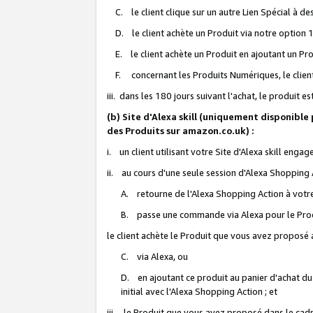
C. le client clique sur un autre Lien Spécial à de
D. le client achète un Produit via notre option 1-
E. le client achète un Produit en ajoutant un Produ
F. concernant les Produits Numériques, le client 
iii. dans les 180 jours suivant l'achat, le produit e
(b) Site d'Alexa skill (uniquement disponible
des Produits sur amazon.co.uk) :
i. un client utilisant votre Site d'Alexa skill enga
ii. au cours d'une seule session d'Alexa Shopping 
A. retourne de l'Alexa Shopping Action à votre
B. passe une commande via Alexa pour le Prod
le client achète le Produit que vous avez proposé a
C. via Alexa, ou
D. en ajoutant ce produit au panier d'achat du
initial avec l'Alexa Shopping Action ; et
iii. le Produit que vous avez proposé dans le cadre