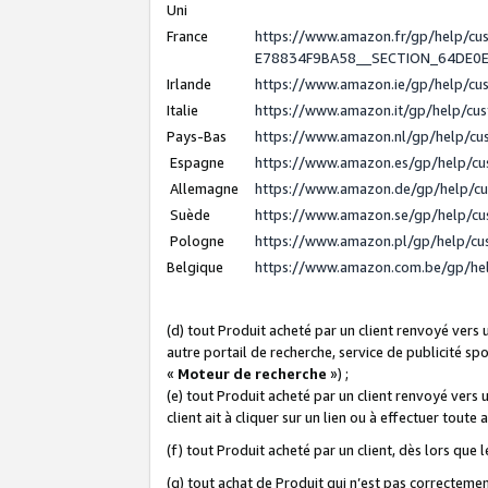
Uni
France
https://www.amazon.fr/gp/help/c
E78834F9BA58__SECTION_64DE0
Irlande
https://www.amazon.ie/gp/help/c
Italie
https://www.amazon.it/gp/help/cu
Pays-Bas
https://www.amazon.nl/gp/help/c
Espagne
https://www.amazon.es/gp/help/c
Allemagne
https://www.amazon.de/gp/help/c
Suède
https://www.amazon.se/gp/help/c
Pologne
https://www.amazon.pl/gp/help/c
Belgique
https://www.amazon.com.be/gp/h
(d) tout Produit acheté par un client renvoyé vers
autre portail de recherche, service de publicité sp
«
Moteur de recherche
») ;
(e) tout Produit acheté par un client renvoyé vers 
client ait à cliquer sur un lien ou à effectuer toute 
(f) tout Produit acheté par un client, dès lors que
(g) tout achat de Produit qui n’est pas correctemen