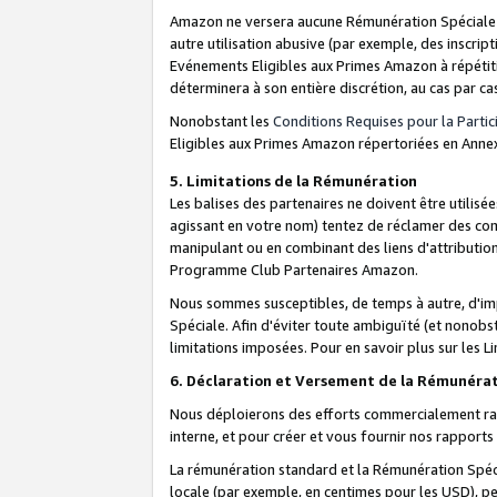
Amazon ne versera aucune Rémunération Spéciale dè
autre utilisation abusive (par exemple, des inscript
Evénements Eligibles aux Primes Amazon à répétiti
déterminera à son entière discrétion, au cas par ca
Nonobstant les
Conditions Requises pour la Parti
Eligibles aux Primes Amazon répertoriées en Anne
5. Limitations de la Rémunération
Les balises des partenaires ne doivent être utili
agissant en votre nom) tentez de réclamer des co
manipulant ou en combinant des liens d'attributi
Programme Club Partenaires Amazon.
Nous sommes susceptibles, de temps à autre, d'imp
Spéciale. Afin d'éviter toute ambiguïté (et nonob
limitations imposées. Pour en savoir plus sur les Li
6. Déclaration et Versement de la Rémunéra
Nous déploierons des efforts commercialement rai
interne, et pour créer et vous fournir nos rappor
La rémunération standard et la Rémunération Spéci
locale (par exemple, en centimes pour les USD), pe