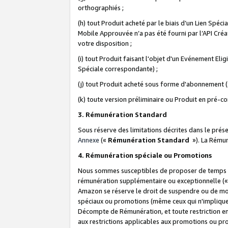
orthographiés ;
(h) tout Produit acheté par le biais d’un Lien Spéc
Mobile Approuvée n’a pas été fourni par l’API Créat
votre disposition ;
(i) tout Produit faisant l'objet d'un Evénement El
Spéciale correspondante) ;
(j) tout Produit acheté sous forme d'abonnement (s
(k) toute version préliminaire ou Produit en pré-c
3. Rémunération Standard
Sous réserve des limitations décrites dans le pré
Annexe
(«
Rémunération Standard
»). La Rému
4. Rémunération spéciale ou Promotions
Nous sommes susceptibles de proposer de temps à
rémunération supplémentaire ou exceptionnelle (
Amazon se réserve le droit de suspendre ou de mo
spéciaux ou promotions (même ceux qui n'impliquent
Décompte de Rémunération, et toute restriction e
aux restrictions applicables aux promotions ou p