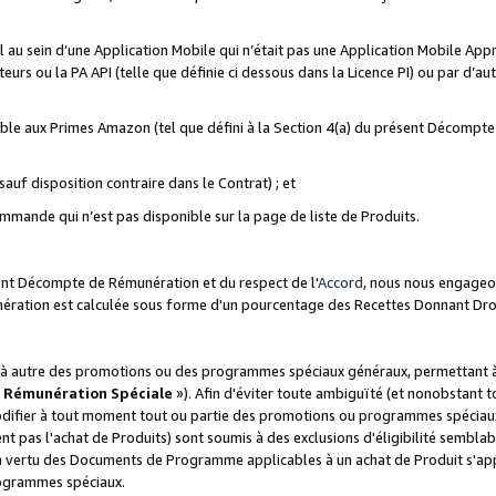
ial au sein d’une Application Mobile qui n’était pas une Application Mobile Ap
eurs ou la PA API (telle que définie ci dessous dans la Licence PI) ou par d’au
igible aux Primes Amazon (tel que défini à la Section 4(a) du présent Décomp
auf disposition contraire dans le Contrat) ; et
ommande qui n’est pas disponible sur la page de liste de Produits.
sent Décompte de Rémunération et du respect de l'
Accord
, nous nous engageo
nération est calculée sous forme d'un pourcentage des Recettes Donnant Dro
 autre des promotions ou des programmes spéciaux généraux, permettant à t
«
Rémunération Spéciale
»). Afin d'éviter toute ambiguïté (et nonobstant t
difier à tout moment tout ou partie des promotions ou programmes spéciaux.
 pas l'achat de Produits) sont soumis à des exclusions d'éligibilité semblabl
n vertu des Documents de Programme applicables à un achat de Produit s'app
rogrammes spéciaux.