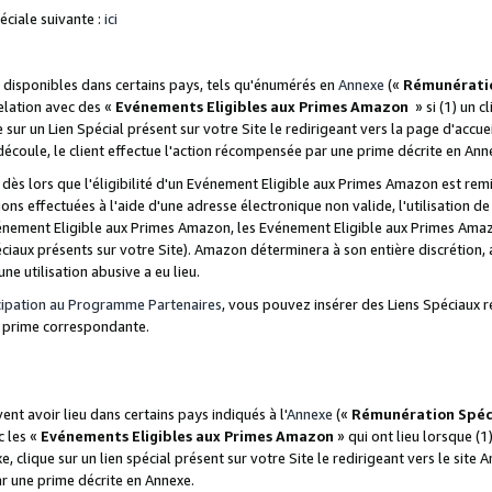
ciale suivante :
ici
disponibles dans certains pays, tels qu'énumérés en
Annexe
(«
Rémunérati
relation avec des «
Evénements Eligibles aux Primes Amazon
» si (1) un c
 sur un Lien Spécial présent sur votre Site le redirigeant vers la page d'acc
 découle, le client effectue l'action récompensée par une prime décrite en Ann
s lors que l'éligibilité d'un Evénement Eligible aux Primes Amazon est remis
ions effectuées à l'aide d'une adresse électronique non valide, l'utilisation d
nement Eligible aux Primes Amazon, les Evénement Eligible aux Primes Amazo
ciaux présents sur votre Site). Amazon déterminera à son entière discrétion, 
ne utilisation abusive a eu lieu.
cipation au Programme Partenaires
, vous pouvez insérer des Liens Spéciaux r
la prime correspondante.
t avoir lieu dans certains pays indiqués à l'
Annexe
(«
Rémunération Spéc
c les «
Evénements Eligibles aux Primes Amazon
» qui ont lieu lorsque (1)
 clique sur un lien spécial présent sur votre Site le redirigeant vers le site 
ar une prime décrite en Annexe.