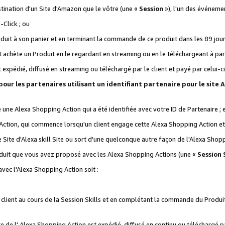
stination d'un Site d'Amazon que le vôtre (une «
Session
»), l'un des événemen
Click ; ou
it à son panier et en terminant la commande de ce produit dans les 89 jours sui
achète un Produit en le regardant en streaming ou en le téléchargeant à part
st expédié, diffusé en streaming ou téléchargé par le client et payé par celui-ci
 pour les partenaires utilisant un identifiant partenaire pour le si
ge une Alexa Shopping Action qui a été identifiée avec votre ID de Partenaire ; 
Action, qui commence lorsqu'un client engage cette Alexa Shopping Action et s
 Site d'Alexa skill Site ou sort d'une quelconque autre façon de l'Alexa Shop
uit que vous avez proposé avec les Alexa Shopping Actions (une «
Session S
vec l'Alexa Shopping Action soit :
 client au cours de la Session Skills et en complétant la commande du Produ
 de l' Alexa Shopping Action est expédié, diffusé en continu ou téléchargé par