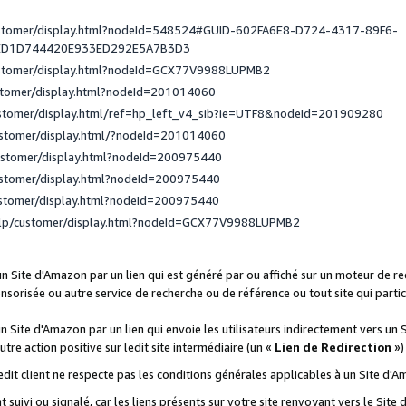
ustomer/display.html?nodeId=548524#GUID-602FA6E8-D724-4317-89F6-
ED1D744420E933ED292E5A7B3D3
ustomer/display.html?nodeId=GCX77V9988LUPMB2
stomer/display.html?nodeId=201014060
ustomer/display.html/ref=hp_left_v4_sib?ie=UTF8&nodeId=201909280
ustomer/display.html/?nodeId=201014060
ustomer/display.html?nodeId=200975440
ustomer/display.html?nodeId=200975440
ustomer/display.html?nodeId=200975440
elp/customer/display.html?nodeId=GCX77V9988LUPMB2
 un Site d'Amazon par un lien qui est généré par ou affiché sur un moteur de 
onsorisée ou autre service de recherche ou de référence ou tout site qui part
un Site d'Amazon par un lien qui envoie les utilisateurs indirectement vers un 
autre action positive sur ledit site intermédiaire (un «
Lien de Redirection
»)
 ledit client ne respecte pas les conditions générales applicables à un Site d'
t suivi ou signalé, car les liens présents sur votre site renvoyant vers le Si