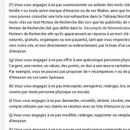
(f) Vous vous engagez à ne pas soumissionner ou acheter des mots-clés,
Kindle » ou toute autre marque d'Amazon ou de ses filiales, ainsi que t
vous pouvez consulter une liste non exhaustive dans le Tableau Non Ex
mots-clés sur tout Moteur de Recherche dès lors que les publicités de 
Moteur de Recherche (tel que défini dans le
Décompte de Rémunératio
Moteurs de Recherche afin qu'ils apparaissent en réponse à un mot-clé o
naturels, gratuits, organiques ou non payants), tant que vous respectez 
vers votre site, et non directement ou indirectement, par le biais d'un Li
d'Amazon.
(g) Vous vous engagez à ne pas offrir à une quelconque personne physi
l'argent, une remise, un rabais, des points, un don à une œuvre caritativ
Par exemple, vous ne pouvez pas proposer de « récompenses » ou de p
d'Amazon via vos Liens Spéciaux.
(h) Vous vous engagez à ne pas intercepter, enregistrer, rediriger, lire
soumis par toute personne physique ou morale.
(i) Vous vous engagez à ne pas demander, recueillir, obtenir, stocker, 
compte utilisées par nos clients en relation avec un Site d'Amazon (y c
(j) Vous vous engagez à ne pas modifier, rediriger, supprimer ou rempla
d'Amazon.
(k) Vous vous engagez à ne pas passer une quelconque commande ou init