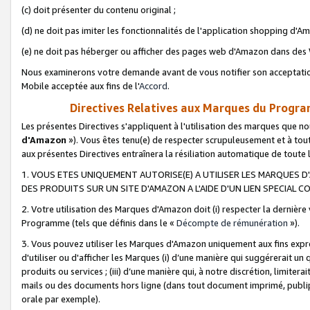
(c) doit présenter du contenu original ;
(d) ne doit pas imiter les fonctionnalités de l'application shopping d'Am
(e) ne doit pas héberger ou afficher des pages web d'Amazon dans de
Nous examinerons votre demande avant de vous notifier son acceptatio
Mobile acceptée aux fins de l'
Accord
.
Directives Relatives aux Marques du Progra
Les présentes Directives s'appliquent à l'utilisation des marques que
d'Amazon
»). Vous êtes tenu(e) de respecter scrupuleusement et à tou
aux présentes Directives entraînera la résiliation automatique de toute
1. VOUS ETES UNIQUEMENT AUTORISE(E) A UTILISER LES MARQUES D'
DES PRODUITS SUR UN SITE D'AMAZON A L'AIDE D'UN LIEN SPECIAL 
2. Votre utilisation des Marques d'Amazon doit (i) respecter la dernière
Programme (tels que définis dans le «
Décompte de rémunération
»).
3. Vous pouvez utiliser les Marques d'Amazon uniquement aux fins expr
d'utiliser ou d'afficher les Marques (i) d’une manière qui suggérerait un
produits ou services ; (iii) d’une manière qui, à notre discrétion, limit
mails ou des documents hors ligne (dans tout document imprimé, publip
orale par exemple).