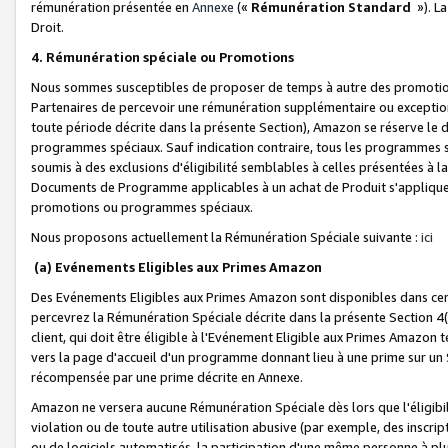
rémunération présentée en
Annexe
(«
Rémunération Standard
»). L
Droit.
4. Rémunération spéciale ou Promotions
Nous sommes susceptibles de proposer de temps à autre des promotion
Partenaires de percevoir une rémunération supplémentaire ou exceptio
toute période décrite dans la présente Section), Amazon se réserve le
programmes spéciaux. Sauf indication contraire, tous les programmes s
soumis à des exclusions d'éligibilité semblables à celles présentées à 
Documents de Programme applicables à un achat de Produit s'appliquera
promotions ou programmes spéciaux.
Nous proposons actuellement la Rémunération Spéciale suivante :
ici
(a) Evénements Eligibles aux Primes Amazon
Des Evénements Eligibles aux Primes Amazon sont disponibles dans cer
percevrez la Rémunération Spéciale décrite dans la présente Section 4(
client, qui doit être éligible à l'Evénement Eligible aux Primes Amazon te
vers la page d'accueil d'un programme donnant lieu à une prime sur un Si
récompensée par une prime décrite en Annexe.
Amazon ne versera aucune Rémunération Spéciale dès lors que l'éligibi
violation ou de toute autre utilisation abusive (par exemple, des inscrip
ou de logiciels automatisés, la participation d'une même personne à p