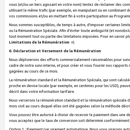
vous (et/ou un tiers agissant en votre nom) tentez de réclamer des c
utilisant le même trafic (par exemple, en manipulant ou en combinant 
vos commissions et/ou en mettant fin à votre participation au Progra
Nous sommes susceptibles, de temps à autre, d'imposer certaines limit
ou la Rémunération Spéciale. Afin d'éviter toute ambiguïté (et nonobst
tout moment tout ou partie des limitations imposées. Pour en savoir plus
Limitations de la Rémunération
»).
6. Déclaration et Versement de la Rémunération
Nous déploierons des efforts commercialement raisonnables pour suivr
cadre de notre suivi interne, et pour créer et vous fournir nos rapport
gagnées au cours de ce mois.
La rémunération standard et la Rémunération Spéciale, qui sont calcul
proche en devise locale (par exemple, en centimes pour les USD), peuve
décrit dans votre information tarifaire.
Nous verserons la rémunération standard et la rémunération spéciale da
mois civil au cours duquel elles ont été gagnées selon la méthode décr
Vous pouvez être autorisé à choisir de recevoir le paiement dans une dev
vous acceptez que le taux de conversion soit déterminé conformément
Option 1 : Paiement par virement automatique.
Nous vous virerons aut