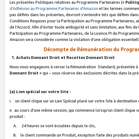
Les présentes Politiques relatives au Programme Partenaires («
Politi
d’Adhésion au Programme Partenaires d'Amazon
et les termes commenç
pas définis dans les présentes, devront s'entendre tels que définis dans 
Conditions Requises pour la Participation au Programme Partenaires, ai
de l'Accord. Afin d’éviter toute ambiguïté et sans limitation, aux fins de
Participation au Programme Partenaires, de la Licence PI du Programme 
Amazon sera considérée comme la violation d’une obligation essentielle
Décompte de Rémunération du Program
1. Achats Donnant Droit et Recettes Donnant Droit
Nous nous engageons à verser la Rémunération Standard, présentée à l
Donnant Droit
» qui – sous réserve des exclusions décrites dans le p
(a) Lien spécial sur votre Site :
i. un client clique sur un Lien Spécial placé sur votre Site à destination
ii. au cours d'une même session, qui commence lorsqu'un client clique s
produit :
A. 24 heures se sont écoulées depuis le clic,
B. le client commande un Produit, exception faite des produits numéri