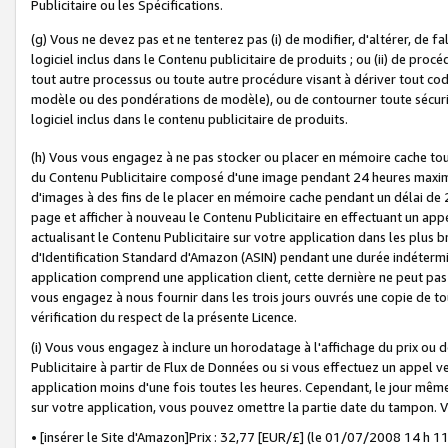
Publicitaire ou les Spécifications.
(g) Vous ne devez pas et ne tenterez pas (i) de modifier, d'altérer, de f
logiciel inclus dans le Contenu publicitaire de produits ; ou (ii) de proc
tout autre processus ou toute autre procédure visant à dériver tout c
modèle ou des pondérations de modèle), ou de contourner toute sécurité a
logiciel inclus dans le contenu publicitaire de produits.
(h) Vous vous engagez à ne pas stocker ou placer en mémoire cache tou
du Contenu Publicitaire composé d'une image pendant 24 heures maxim
d'images à des fins de le placer en mémoire cache pendant un délai de
page et afficher à nouveau le Contenu Publicitaire en effectuant un app
actualisant le Contenu Publicitaire sur votre application dans les plus 
d'Identification Standard d'Amazon (ASIN) pendant une durée indéterminé
application comprend une application client, cette dernière ne peut pa
vous engagez à nous fournir dans les trois jours ouvrés une copie de tou
vérification du respect de la présente Licence.
(i) Vous vous engagez à inclure un horodatage à l'affichage du prix ou 
Publicitaire à partir de Flux de Données ou si vous effectuez un appel ve
application moins d'une fois toutes les heures. Cependant, le jour même
sur votre application, vous pouvez omettre la partie date du tampon.
• [insérer le Site d'Amazon]Prix : 32,77 [EUR/£] (le 01/07/2008 14 h 11 