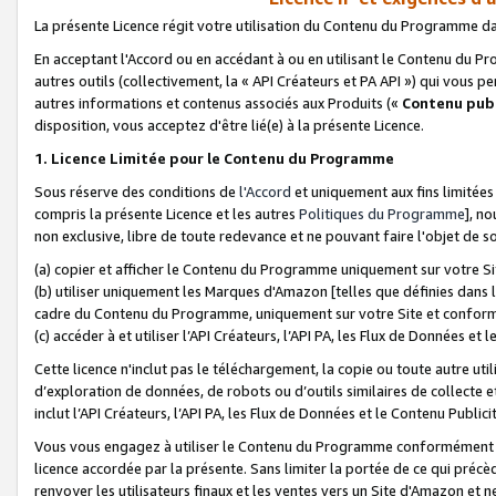
La présente Licence régit votre utilisation du Contenu du Programme d
En acceptant l'Accord ou en accédant à ou en utilisant le Contenu du P
autres outils (collectivement, la «
API Créateurs et PA API
») qui vous pe
autres informations et contenus associés aux Produits («
Contenu publ
disposition, vous acceptez d'être lié(e) à la présente Licence.
1. Licence Limitée pour le Contenu du Programme
Sous réserve des conditions de
l'Accord
et uniquement aux fins limitées
compris la présente Licence et les autres
Politiques du Programme
], n
non exclusive, libre de toute redevance et ne pouvant faire l'objet de so
(a) copier et afficher le Contenu du Programme uniquement sur votre Si
(b) utiliser uniquement les Marques d'Amazon [telles que définies dans 
cadre du Contenu du Programme, uniquement sur votre Site et confo
(c) accéder à et utiliser l’API Créateurs, l’API PA, les Flux de Données e
Cette licence n'inclut pas le téléchargement, la copie ou toute autre util
d’exploration de données, de robots ou d’outils similaires de collecte
inclut l’API Créateurs, l’API PA, les Flux de Données et le Contenu Publici
Vous vous engagez à utiliser le Contenu du Programme conformément a
licence accordée par la présente. Sans limiter la portée de ce qui pré
renvoyer les utilisateurs finaux et les ventes vers un Site d'Amazon et