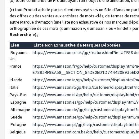
(b) toute commande de Produit ayant fait l'objet d'une annulation, d'u
(c) tout Produit acheté par un client renvoyé vers un Site d'Amazon par
des offres ou des ventes aux enchères de mots-clés, de termes de reche
autre Marque d'Amazon (une liste non exhaustive de nos marques déposée
orthographiée de ces mots (« ammazon », « amaozn » ou « kindel » par
Recherche
») ;
Lieu
Liste Non Exhaustive de Marques Déposées
Royaume-
https://www.amazon.co.uk/gp/feature.html?ie=UTF8&
Uni
France
https://www.amazon.fr/gp/help/customer/display.ht
E78834F9BA58__SECTION_64DE0ED1D744420E933ED
Irlande
https://www.amazon.ie/gp/help/customer/display.htm
Italie
https://www.amazon.it/gp/help/customer/display.html
Pays-Bas
https://www.amazon.nl/gp/help/customer/display.html
Espagne
https://www.amazon.es/gp/help/customer/display.html
Allemagne
https://www.amazon.de/gp/help/customer/display.htm
Suède
https://www.amazon.se/gp/help/customer/display.htm
Pologne
https://www.amazon.pl/gp/help/customer/display.html
Belgique
https://www.amazon.com.be/gp/help/customer/displa