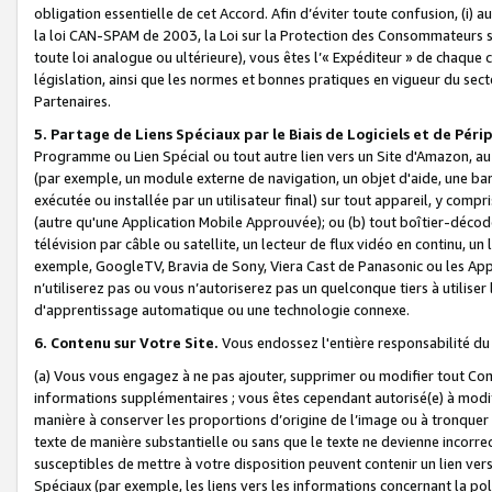
obligation essentielle de cet Accord. Afin d’éviter toute confusion, (i) a
la loi CAN-SPAM de 2003, la Loi sur la Protection des Consommateurs s
toute loi analogue ou ultérieure), vous êtes l’« Expéditeur » de chaque 
législation, ainsi que les normes et bonnes pratiques en vigueur du s
Partenaires.
5. Partage de Liens Spéciaux par le Biais de Logiciels et de Pér
Programme ou Lien Spécial ou tout autre lien vers un Site d'Amazon, au su
(par exemple, un module externe de navigation, un objet d'aide, une ba
exécutée ou installée par un utilisateur final) sur tout appareil, y comp
(autre qu'une Application Mobile Approuvée); ou (b) tout boîtier-décod
télévision par câble ou satellite, un lecteur de flux vidéo en continu, un
exemple, GoogleTV, Bravia de Sony, Viera Cast de Panasonic ou les Appli
n’utiliserez pas ou vous n’autoriserez pas un quelconque tiers à utili
d'apprentissage automatique ou une technologie connexe.
6. Contenu sur Votre Site.
Vous endossez l'entière responsabilité du
(a) Vous vous engagez à ne pas ajouter, supprimer ou modifier tout Co
informations supplémentaires ; vous êtes cependant autorisé(e) à modi
manière à conserver les proportions d’origine de l’image ou à tronquer
texte de manière substantielle ou sans que le texte ne devienne incorr
susceptibles de mettre à votre disposition peuvent contenir un lien ver
Spéciaux (par exemple, les liens vers les informations concernant la poli