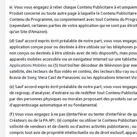
iii. Vous vous engagez à relier chaque Contenu Publicitaire à et uniqu
Produit concerné ou toute autre page à laquelle le Contenu Publicitaire
Contenu du Programme, ou conjointement avec tout Contenu du Programm
(cependant, certaines parties de votre application qui ne sont pas étroi
qu'un Site d'Amazon).
(d) Sauf accord exprès écrit préalable de notre part, vous vous engagez à
application conçue pour ou destinée à être utilisée sur les téléphones p
non conçus ou destinés à être utilisés avec de tels dispositifs, mais pouv
appareils mobiles accessible via un navigateur Internet sur une tablett
Applications Mobiles
ou (3) tout boîtier décodeur de télévision (par ex
satellite, des lecteurs de flux vidéo en continu, des lecteurs Blu-ray o
Bravia de Sony, Viera Cast de Panasonic ou les Applications Internet Viz
(e) Sauf accord exprès écrit préalable de notre part, vous vous engagez 
de regroup, d'analyser, d'extraire ou de redéfinir tout Contenu Publicitai
par des personnes physiques ou morales proposant des produits sur un
d’apprentissage automatique et ou fondamental.
(f) Vous vous engagez à ne pas (i)interférer ou tenter d'interférer de 
Créateurs ou de la PA API ; (ii) compiler ou utiliser le Contenu Publicita
sollicité de vendeurs et de clients ou d'autres activités publicitaires ; ou (
compris tout avis de propriété intellectuelle ou de droit exclusif, appar