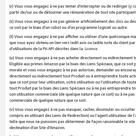
(r) Vous vous engagez à ne pas tenter d'intercepter ou de rediriger (y comp
partir de/sur ou de détourner une rémunération de tout site participa
(s) Vous vous engagez à ne pas générer artificiellement des clics ou de
ce soit par le biais d'un robot ou d'un programme logiciel ou autre.
(t) Vous vous engagez à ne pas afficher ou utiliser d’une quelconque man
que vous ayez obtenu un lien vers ledit avis ou ladite note du client par
d’utilisations de la PA API décrites dans la
Licence
.
(u) Vous vous engagez à ne pas acheter directement ou indirectement t
Eligible aux primes Amazon par le biais des Liens Spéciaux, que ce soit 
morale et vous vous engagez à ne pas autoriser, demander ou encourager
directement ou indirectement tout Produit ou à entreprendre toute acti
que ce soit pour leur utilisation, votre utilisation ou l'utilisation de
tout Produit par le biais des Liens Spéciaux ou à ne pas entreprendre t
son utilisation commerciale (de quelque nature que ce soit) ou à ne pas o
commerciale de quelque nature que ce soit.
(v) Vous vous engagez à ne pas masquer, cacher, dissimuler ou occulter 
compris en utilisant des Liens de Redirection) ou l'agent utilisateur de 
telle que nous ne puissions pas déterminer de façon raisonnable le site ou
destination d'un Site d'Amazon.